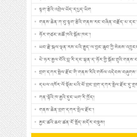
སྟག་རྩེའི་འབྲེལ་ཡོད་དཔྱད་ཡིག
གནས་ཆེན་ཀ་བུ་སྟག་རྩེའི་གནས་རང་བཞིན་བརྗོད་པ་དང་ཕྱི
ཧོར་གཙང་མཚོ་ཁའི་སྒོམ་ཁང་།
ཡབ་རྗེ་སྐལ་ལྡན་རས་པའི་རྒྱུད་ལ་བྱང་ཆུབ་ཀྱི་སེམས་འཁྲུངས
པེ་ཧར་རྒྱལ་བོའི་བླ་རི་དང་བྷན་ད་ཧོར་གྱི་སྒོམ་གྲྭའི་གནས
བྲག་དཀར་སྤྲེལ་རྫོང་གི་གནས་རིའི་གསོལ་འདེབས་བཞུགས་ས
དཔལ་འཁོར་ལོ་སྡོམ་པའི་ཕོ་བྲང་བྲག་དཀར་སྤྲེལ་རྫོང་དུ་
ཀན་ལྷོའི་ཁ་རྒྱའི་དུང་ཡག་རི་ཁྲོད།
གནས་ཆེན་བྲག་དཀར་སྤེལ་རྫོང་།
རྐྱང་ཚའི་ཆབ་ཚན་ངོ་སྤྲོད་མདོར་བསྡུས།