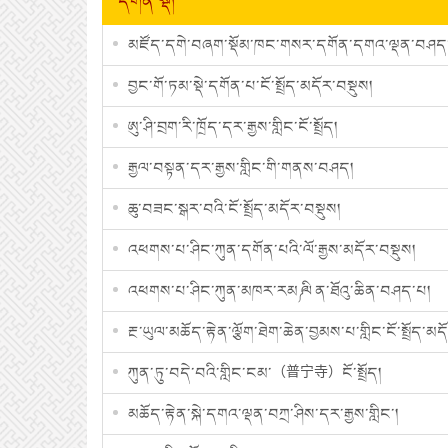
དགོན་སྡེ།
མཛོད་དགེ་བཞག་སྡོམ་ཁང་གསར་དགོན་དགའ་ལྡན་བཤད་སྒྲུབ
བྱང་གོ་ཏམ་སྡེ་དགོན་པ་ངོ་སྤྲོད་མདོར་བསྡུས།
ཨུ་ཤི་བྲག་རི་ཁྲོད་དར་རྒྱས་གླིང་ངོ་སྤྲོད།
རྒྱལ་བསྟན་དར་རྒྱས་གླིང་གི་གནས་བཤད།
ཆུ་བཟང་སྒར་བའི་ངོ་སྤྲོད་མདོར་བསྡུས།
འཕགས་པ་ཤིང་ཀུན་དགོན་པའི་ལོ་རྒྱས་མདོར་བསྡུས།
འཕགས་པ་ཤིང་ཀུན་མཁར་རམ༼ ལི ན་ཐོའུ་ཆིན་བཤད་པ།
རྔ་ཡུལ་མཆོད་རྟེན་ལྕོག་ཐེག་ཆེན་བྱམས་པ་གླིང་ངོ་སྤྲོད་མད
ཀུན་ཏུ་བདེ་བའི་གླིང་ངམ་（普宁寺）ངོ་སྤྲོད།
མཆོད་རྟེན་སྐེ་དགའ་ལྡན་བཀྲ་ཤིས་དར་རྒྱས་གླིང་།