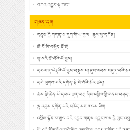
བཀའ་འགྱུར་ལྷ་ཁང་།
གཞན་དག
དབུས་ཀྱི་གདན་ས་དྲུག་གི་ཡ་གྱལ—ཟུལ་ཕུ་དགོན།
ཇོ་བོ་མི་བསྐྱོད་རྡོ་རྗེ
ལྷ་སའི་ཇོ་བོའི་ལོ་རྒྱུས།
དཔལ་ནཱ་ལེནྡཱའི་ལོ་རྒྱུས་བསྡུས་པ། དུས་རབས་བདུན་པའི་ས
དགེ་ལུགས་པའི་དགོན་སྡེ་སོ་སོའི་སྐོར་ཚད།
ཆོས་སྡེ་ཆེན་པོ་དཔལ་ལྡན་བཀྲ་ཤིས་འཁྱིལ་གྱི་གནས་བཤད་ས
སྐུ་འབུམ་དགོན་པའི་མཆོད་མཇལ་ལམ་ཡིག
འབྲོམ་སྟོན་པ་རྒྱལ་བའི་འབྱུང་གནས་འཁྲུངས་ས་བྱེ་ལུང་འབ
ཡི་ཤུའི་ཆོས་སྤེལ་བའི་མིག་ལམ་གྱི་སྐུ་འབུམ་དགོན་པའི་ཙ