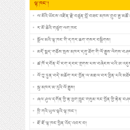
ལྷ་ཁང་།
ལ་མོའི་ཡོངས་འཛིན་རྗེ་བཙུན་བློ་བཟང་མཁས་གྲུབ་རྒྱ་མཚོ་མ
ར་མོ་ཆེའི་གཙུག་ལག་ཁང
སྒྲོལ་མའི་ལྷ་ཁང་གི་དཀར་ཆག་གསར་བསྒྲིགས།
མདོ་སྨད་གཙོས་སྲས་མཁར་དགུ་ཐོག་གི་ལོ་རྒྱུས་ལེགས་བཤད་
ཚ་ཁོ་དབོན་པོ་ངག་དབང་གྲགས་པས་བཞེངས་པའི་ཨ་འདུས
ལོ་ཀྱཱ་ཏུན་བདེ་མཆོག་རང་བྱོན་ལ་མཇལ་བར་ཕྱིན་པའི་མཐོ
སྐུ་མཁར་མ་རུའི་ལོ་རྒྱུས།
ཞལ་ཤུལ་དགོན་གྱི་རྟ་ཕྱག་ཁྱུང་གསུམ་རང་བྱོན་གྱི་རྟེན་བ
ཁྲི་ཀའི་ཡུལ་ལྷའི་ལྷ་ཁང་།
ཇོ་ཇོ་ལྷ་ཁང་བྱིན་འོད་འབར་བ།