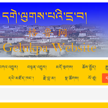
བཀའ་འགྱུར།
བསྟན་འགྱུར།
མདོ་སྔགས།
ཆོས་སྤྱོད།
ར
དཔེ་མཛོད་ཁང་།
རྗེ་བླ་མ།
སྣ་ཚོགས།
ལོ་ཙཱ།
ད