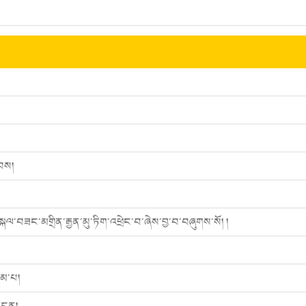
ྐབས།
ྐལ་བཟང་མགྲིན་རྒྱན་མུ་ཏིག་འཕྲེང་བ་ཞེས་བྱ་བ་བཞུགས་སོ། །
ུམ་པ།
ན་དན།