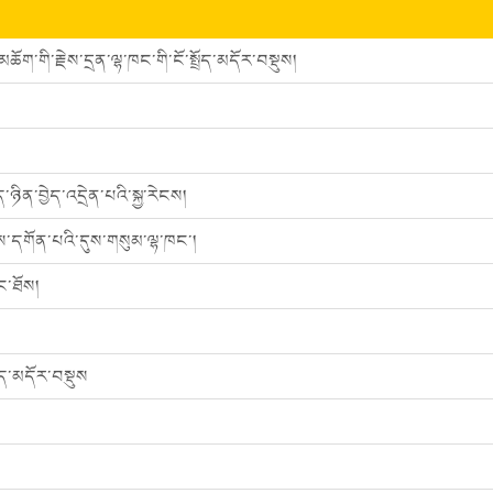
ཆོག་གི་རྗེས་དྲན་ལྷ་ཁང་གི་ངོ་སྤྲོད་མདོར་བསྡུས།
ཉིན་བྱེད་འདྲེན་པའི་སྐྱ་རེངས།
་དགོན་པའི་དུས་གསུམ་ལྷ་ཁང་།
ང་ཐོས།
ཤད་མདོར་བསྡུས