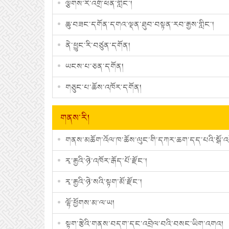
ལྕགས་རི་འགྲོ་ཕན་གླིང་།
ཆུ་བཟང་དགོན་དགའ་ལྡན་ཐུབ་བསྟན་རབ་རྒྱས་གླིང་།
ནེ་ཕྱུང་རི་བཙུན་དགོན།
ཡངས་པ་ཅན་དགོན།
གཅུང་པ་ཆོས་འཁོར་དགོན།
གནས་རི།
གནས་མཆོག་འོལ་ཁ་ཆོས་ལུང་གི་དཀར་ཆག་དད་པའི་སྒོ་འབ
རྭ་རྒྱའི་ཉེ་འཁོར་རྒོད་པོ་རྫོང་།
རྭ་རྒྱའི་ཉེ་སའི་སྟག་མོ་རྫོང་།
ལྷོ་ཕྱོགས་མ་ལ་ཡ།
སྟག་རྩེའི་གནས་བདག་དང་འབྲེལ་བའི་བསང་ཡིག་འགའ།