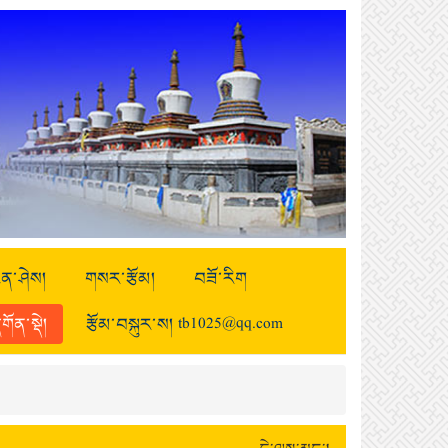
ྒྱུན་ཤེས།
གསར་རྩོམ།
བཟོ་རིག
གོན་སྡེ།
རྩོམ་བསྐུར་ས། tb1025@qq.com