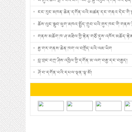
ངང་རུང་མཁན་ཆེན་དགོན་པའི་མཚན་དང་གནའ་དེང་གི་སྐ
ཆོས་ལུང་སྒྲུབ་ཕུག་མཁའ་སྤྱོད་གྲུབ་པའི་གུར་ཁང་གི་གནས་
གནས་མཆོག་ཁ་ཤ་མཐིལ་གྱི་རྟེན་གཙོ་དུས་འཁོར་མཆོད་རྟེན་ 
རྒྱ་གར་གནས་ཆེན་ཁག་ལ་བགྲོད་པའི་ལམ་ཡིག
བླ་བྲང་བཀྲ་ཤིས་འཁྱིལ་གྱི་དགོན་མ་ལག་བརྒྱ་དང་བརྒྱད།
ཤོ་བ་དགོན་པའི་དཔལ་ལྡན་ལྷ་མོ།