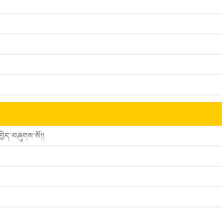
ྱེད་བཞུགས་སོ།།