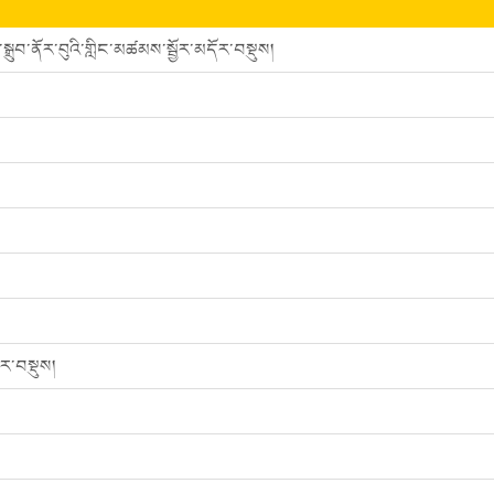
་ནོར་བུའི་གླིང་མཚམས་སྦྱོར་མདོར་བསྡུས།
ོར་བསྡུས།