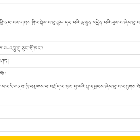
་ནང་བར་གསུམ་གྱི་བསྐོར་བ་བྱ་ཚུལ་དད་པའི་ཆུ་རྒྱུན་འདྲེན་པའི་ཡུར་བ་ཞེས་བྱ་
་ས--འབྲུ་གུ་ཅུང་རྡོ་ཁང་།
་བཤད།
ོ། །
གྲགས་པའི་གནས་ཀྱི་བསྔགས་པ་བརྗོད་པ་ཏམ་བུ་རའི་སྒྲ་དབྱངས་ཞེས་བྱ་བ་བཞུགས་སོ 