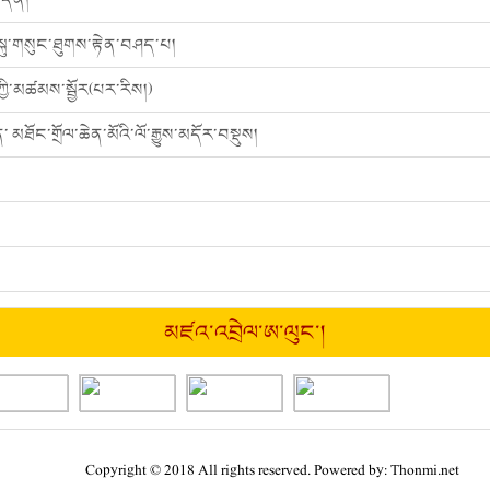
ུ་གསུང་ཐུགས་རྟེན་བཤད་པ།
ཀྱི་མཚམས་སྦྱོར(པར་རིས།)
མཐོང་གྲོལ་ཆེན་མོའི་ལོ་རྒྱུས་མདོར་བསྡུས།
མཛའ་འབྲེལ་ཨ་ལུང་།
Copyright © 2018 All rights reserved. Powered by: Thonmi.net