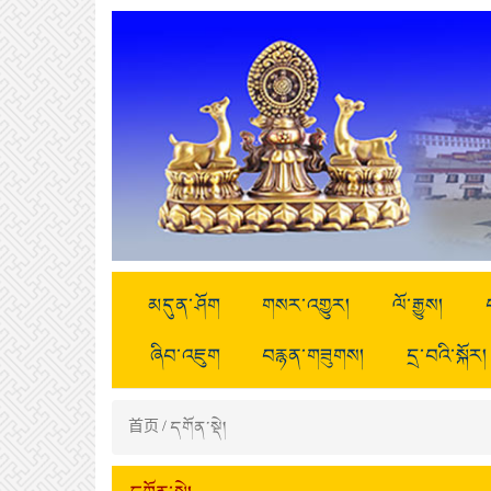
མདུན་ཤོག
གསར་འགྱུར།
ལོ་རྒྱུས།
ཞིབ་འཇུག
བརྙན་གཟུགས།
དྲ་བའི་སྐོར།
首页
/
དགོན་སྡེ།