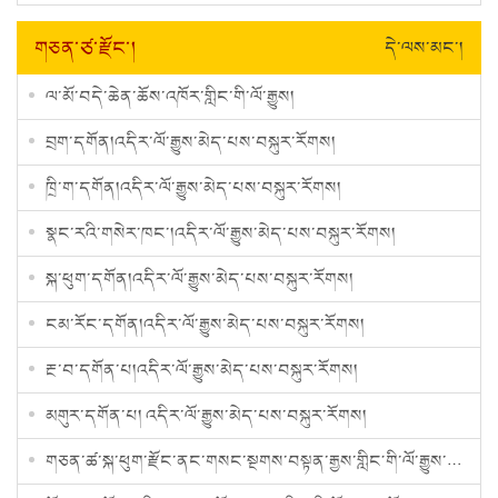
གཅན་ཙ་རྫོང་།
དེ་ལས་མང་།
ལ་མོ་བདེ་ཆེན་ཆོས་འཁོར་གླིང་གི་ལོ་རྒྱུས།
བྲག་དགོན།འདིར་ལོ་རྒྱུས་མེད་པས་བསྐུར་རོགས།
ཁྲི་ག་དགོན།འདིར་ལོ་རྒྱུས་མེད་པས་བསྐུར་རོགས།
སྣང་རའི་གསེར་ཁང་།འདིར་ལོ་རྒྱུས་མེད་པས་བསྐུར་རོགས།
སྐ་ཕུག་དགོན།འདིར་ལོ་རྒྱུས་མེད་པས་བསྐུར་རོགས།
ངམ་རོང་དགོན།འདིར་ལོ་རྒྱུས་མེད་པས་བསྐུར་རོགས།
རྔ་བ་དགོན་པ།འདིར་ལོ་རྒྱུས་མེད་པས་བསྐུར་རོགས།
མགུར་དགོན་པ། འདིར་ལོ་རྒྱུས་མེད་པས་བསྐུར་རོགས།
གཅན་ཚ་སྐ་ཕུག་རྫོང་ནང་གསང་སྔགས་བསྟན་རྒྱས་གླིང༌གི་ལོ་རྒྱུས་མདོར་བསྡུས།