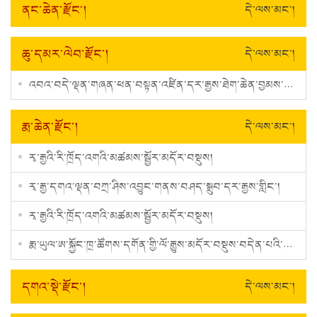
ནང་ཆེན་རྫོང་།
དེ་ལས་མང་།
ཆུ་དམར་ལེབ་རྫོང་།
དེ་ལས་མང་།
འབའ་བདེ་ལྡན་གཞན་ཕན་བསྟན་འཛིན་དར་རྒྱས་ཐེག་ཆེན་བྱམས་པ་གླིང་ལོ་རྒྱུས་མདོར་བསྡུས།
རྨ་ཆེན་རྫོང་།
དེ་ལས་མང་།
རྭ་རྒྱའི་རི་ཁྲོད་འགའི་མཚམས་སྦྱོར་མདོར་བསྡུས།
རྭ་རྒྱ་དགའ་ལྡན་བཀྲ་ཤིས་འབྱུང་གནས་བཤད་སྒྲུབ་དར་རྒྱས་གླིང་།
རྭ་རྒྱའི་རི་ཁྲོད་འགའི་མཚམས་སྦྱོར་མདོར་བསྡུས།
རྨ་ཡུལ་ཨ་སྐྱོང་ཁྲ་ཚོགས་དགོན་གྱི་ལོ་རྒྱུས་མདོར་བསྡུས་བདེན་པའི་རང་སྒྲ་ཞེས་བྱ་བ་བཞུགས་སོ།།
དགའ་སྡེ་རྫོང་།
དེ་ལས་མང་།