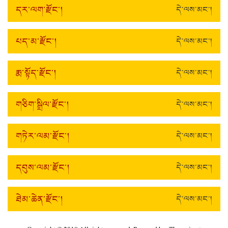
དར་ལག་རྫོང་།
དེ་ལས་མང་།
པད་མ་རྫོང་།
དེ་ལས་མང་།
རྨ་སྟོད་རྫོང་།
དེ་ལས་མང་།
གཅིག་སྒྲིལ་རྫོང་།
དེ་ལས་མང་།
གཏེར་ལམ་རྫོང་།
དེ་ལས་མང་།
དབུས་ལམ་རྫོང་།
དེ་ལས་མང་།
ཐེམ་ཆེན་རྫོང་།
དེ་ལས་མང་།