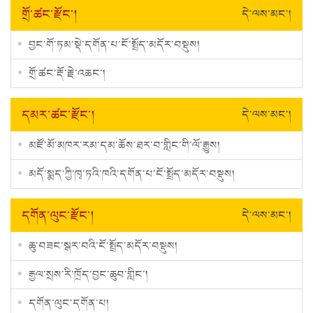
གྲོ་ཚང་རྫོང་།
དེ་ལས་མང་།
བྱང་གོ་ཏམ་སྡེ་དགོན་པ་ངོ་སྤྲོད་མདོར་བསྡུས།
གྲོ་ཚང་རྡོ་རྗེ་འཆང་།
དམར་ཚང་རྫོང་།
དེ་ལས་མང་།
མཛོ་མོ་མཁར་རམ་དམ་ཆོས་ཐར་བ་གླིང་གི་ལོ་རྒྱུས།
མདོ་སྨད་ཀྱི་ཁྭ་ཏའི་ཁའི་དགོན་པ་ངོ་སྤྲོད་མདོར་བསྡུས།
དགོན་ལུང་རྫོང་།
དེ་ལས་མང་།
ཆུ་བཟང་སྒར་བའི་ངོ་སྤྲོད་མདོར་བསྡུས།
རྒྱལ་སྲས་རི་ཁྲོད་བྱང་ཆུབ་གླིང་།
དགོན་ལུང་དགོན་པ།