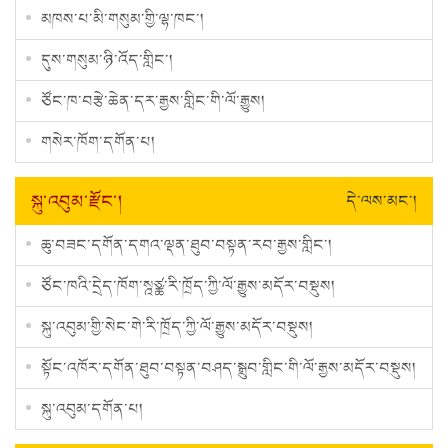
མཁས་པ་མི་གསུམ་གྱི་ལྷ་ཁང་།
དུས་གསུམ་ཉི་འོད་གླིང་།
ཙོང་ཁ་བརྩེ་ཆེན་དར་རྒྱས་གླིང་གི་ལོ་རྒྱུས།
གསེར་ཁོག་དགོན་པ།
སྐུ་འབུམ་རྫོང་།
དེ་ལས་མང་།
ཆུ་བཟང་དགོན་དགའ་ལྡན་ཐུབ་བསྟན་རབ་རྒྱས་གླིང་།
ཙོང་ཁའི་དྲེད་ཁོག་སྰཙྪ་རི་ཁྲོད་ཀྱི་ལོ་རྒྱུས་མདོར་བསྡུས།
སྐུ་འབུམ་གྱི་སེང་གེ་རི་ཁྲོད་ཀྱི་ལོ་རྒྱུས་མདོར་བསྡུས།
སྟོང་འཁོར་དགོན་ཐུབ་བསྟན་བཤད་སྒྲུབ་གླིང་གི་ལོ་རྒྱས་མདོར་བསྡུས།
སྐུ་འབུམ་དགོན་པ།