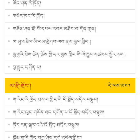
ཞོང་ཤན་རི་ཁྲོད།
གསེར་ཁང་རི་ཁྲོད།
གཤོན་ཤན་ཇོ་བོ་དཔལ་འབར་མཐོང་བ་དོན་ལྡན།
ཁ་ཤྭ་མཐིལ་མི་ཕམ་ཕྱོགས་ལས་རྣམ་རྒྱལ་གླིང་།
རྒྱ་རྒྱའི་ཐེག་ཆེན་ཆོས་ཀྱི་དར་རྒྱས་གླིང་གི་ལོ་རྒྱུས་མཚམས་སྦྱོར་རགས་བསྡུས།
བྱ་ཁྱུང་དགོན་པ།
ཡ་རྫི་རྫོང་།
དེ་ལས་མང་།
ཀ་རིང་རི་ཁྲོད་ཐར་བ་གླིང་གི་ངོ་སྤྲོད་མདོར་བསྡུས།
ཀ་རིང་ལུང་གཡོན་ཐང་དགོན་པ་ངོ་སྤྲོད་མདོར་བསྡུས།
ཧོར་རན་སྒར་བའི་ངོ་སྤྲོད་མདོར་བསྡུས།
སྒོམ་གྲྭ་རི་ཁྲོད་བཀྲ་ཤིས་དགེ་འཕེལ་གླིང་།