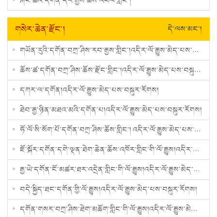
རྐང་ཚའི་དགོན་དར་རྒྱས་ཆོས་འཕེལ་གླིང་།
གསེར་ཆེན་རྫོང་།
དེ་ལས་མང་།
གཡོན་རུའི་དགོན་བཀྲ་ཤིས་རབ་རྒྱས་གླིང་།འདིར་ལོ་རྒྱུས་མེད་པས་བསྐུར་རོགས།
ཆོས་ཚ་དགོན་བཀྲ་ཤིས་ཆོས་རྫོང་གླིང་།འདིར་ལོ་རྒྱུས་མེད་པས་བསྐུར་རོགས།
དཀར་ལ་དགོན།འདིར་ལོ་རྒྱུས་མེད་པས་བསྐུར་རོགས།
ཐེབ་རྒྱ་ཉིན་མཐའ་མའི་དགོན་པ།འདིར་ལོ་རྒྱུས་མེད་པས་བསྐུར་རོགས།
ཧོ་ལོ་སི་སོག་པོ་དགོན་བཀྲ་ཤིས་ཆོས་གླིང་། འདིར་ལོ་རྒྱུས་མེད་པས་བསྐུར་རོགས།
ཇོ་སྐོར་དགོན་དགེ་ལྡན་ཐེག་ཆེན་ཆོས་འཁོར་གླིང་གི་ལོ་རྒྱུས།འདིར་ལོ་རྒྱུས་མེད་པས་བསྐུར་རོགས།
རྒྱ་ཡེ་དགོན་ངོ་མཚར་ཐར་འདྲེན་གླིང་གི་ལོ་རྒྱུས།འདིར་ལོ་རྒྱུས་མེད་པས་བསྐུར་རོགས།
བདེ་སྐྱིད་ཐང་དགོན་གྱི་ལོ་རྒྱུས།འདིར་ལོ་རྒྱུས་མེད་པས་བསྐུར་རོགས།
དགོན་གསར་བཀྲ་ཤིས་ཐེག་མཆོག་གླིང་གི་ལོ་རྒྱུས།འདིར་ལོ་རྒྱུས་མེད་པས་བསྐུར་རོགས།