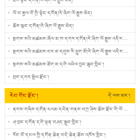
ཐར་སྟོང་དགོན།རེ་ཞིག་ལོ་རྒྱུས་མེད།
ལོ་བ་རྒྱལ་བོ་ཁྲི་སྟེང་དགོན།རེ་ཞིག་ལོ་རྒྱུས་མེད།
ཆོས་སྒང་དགོན།རེ་ཞིག་ལོ་རྒྱུས་མེད།
སྔགས་སའི་མཚམས་ཞོལ་མ་ཁ་དཀར་དགོན།རེ་ཞིག་ལོ་རྒྱུས་འདིར་མེད།
སྔགས་སའི་མཚམས་བར་མ་དབུས་རི་ཕྱུག་མོ།རེ་ཞིག་ལོ་རྒྱུས་འདིར་མེད།
སྔགས་སའི་མཚམས་ཐོག་མ་དགེ་འཕེལ་བྱང་ཆུབ་གླིང་།
བྲག་དཀར་སྤྲེལ་རྫོང་།
རེབ་གོང་རྫོང་།
དེ་ལས་མང་།
ནགས་གཞིས་དགོན་པའམ་དབེན་གནས་བཀྲ་ཤིས་ཆོས་རྫོང་གི་ལོ་རྒྱུས།
ཤ་བྲང་དགོན་དགེ་ལྡན་བཤད་སྒྲུབ་གླིང་།
རོང་བོ་དཔལ་གྱི་དགོན་ཆེན་བདེ་ཆེན་ཆོས་འཁོར་གླིང་།