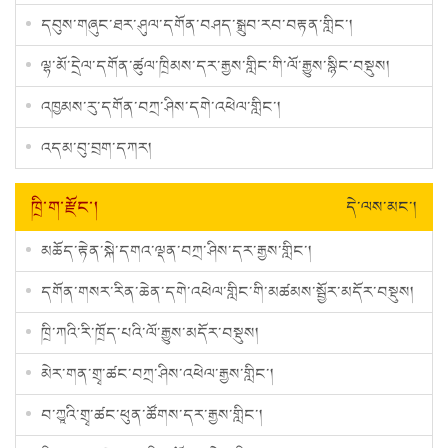
དབུས་གཞུང་ཐར་ཤུལ་དགོན་བཤད་སྒྲུབ་རབ་བརྟན་གླིང་།
ལྷ་མོ་དྲེལ་དགོན་ཚུལ་ཁྲིམས་དར་རྒྱས་གླིང་གི་ལོ་རྒྱུས་སྙིང་བསྡུས།
འཁྱམས་རུ་དགོན་བཀྲ་ཤིས་དགེ་འཕེལ་གླིང་།
འདམ་བུ་བྲག་དཀར།
ཁྲི་ག་རྫོང་།
དེ་ལས་མང་།
མཆོད་རྟེན་སྐེ་དགའ་ལྡན་བཀྲ་ཤིས་དར་རྒྱས་གླིང་།
དགོན་གསར་རིན་ཆེན་དགེ་འཕེལ་གླིང་གི་མཚམས་སྦྱོར་མདོར་བསྡུས།
ཁྲི་ཀའི་རི་ཁྲོད་པའི་ལོ་རྒྱུས་མདོར་བསྡུས།
མེར་གན་གྲྭ་ཚང་བཀྲ་ཤིས་འཕེལ་རྒྱས་གླིང་།
བ་ཀྱཱའི་གྲྭ་ཚང་ཕུན་ཚོགས་དར་རྒྱས་གླིང་།