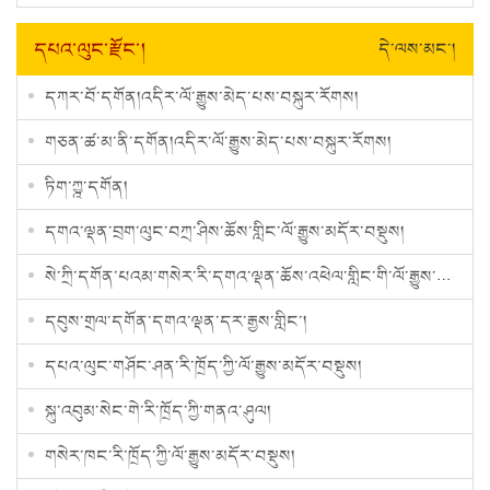
དཔའ་ལུང་རྫོང་།
དེ་ལས་མང་།
དཀར་བོ་དགོན།འདིར་ལོ་རྒྱུས་མེད་པས་བསྐུར་རོགས།
གཅན་ཚ་མ་ནི་དགོན།འདིར་ལོ་རྒྱུས་མེད་པས་བསྐུར་རོགས།
ཏིག་ཀྱྰ་དགོན།
​དགའ་ལྡན་བྲག་ལུང་བཀྲ་ཤིས་ཆོས་གླིང་ལོ་རྒྱུས་མདོར་བསྡུས།
སེ་ཀྲི་དགོན་པའམ་གསེར་རི་དགའ་ལྡན་ཆོས་འཕེལ་གླིང་གི་ལོ་རྒྱུས་མདོར་བསྡུས།
དབུས་གྲལ་དགོན་དགའ་ལྡན་དར་རྒྱས་གླིང་།
དཔའ་ལུང་གཤོང་ཤན་རི་ཁྲོད་ཀྱི་ལོ་རྒྱུས་མདོར་བསྡུས།
སྐུ་འབུམ་སེང་གེ་རི་ཁྲོད་ཀྱི་གནའ་ཤུལ།
གསེར་ཁང་རི་ཁྲོད་ཀྱི་ལོ་རྒྱུས་མདོར་བསྡུས།