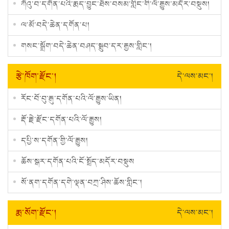
ཀོའུ་བ་དགོན་པའི་རྨད་བྱུང་ཐོས་བསམ་གླིང་གི་ལོ་རྒྱུས་མདོར་བསྡུས།
ལ་མོ་བདེ་ཆེན་དགོན་པ།
གསང་སྒྲོག་བདེ་ཆེན་བཤད་སྒྲུབ་དར་རྒྱས་གླིང་།
རྩེ་ཁོག་རྫོང་།
དེ་ལས་མང་།
རོང་བོ་བུ་རྒུ་དགོན་པའི་ལོ་རྒྱུས་ཡིན།
རྡོ་རྗེ་རྫོང་དགོན་པའི་ལོ་རྒྱུས།
དཔྱི་ས་དགོན་གྱི་ལོ་རྒྱུས།
ཆོས་སྒར་དགོན་པའི་ངོ་སྤྲོད་མདོར་བསྡུས
སོ་ནག་དགོན་དགེ་ལྡན་བཀྲ་ཤིས་ཆོས་གླིང་།
རྨ་སོག་རྫོང་།
དེ་ལས་མང་།