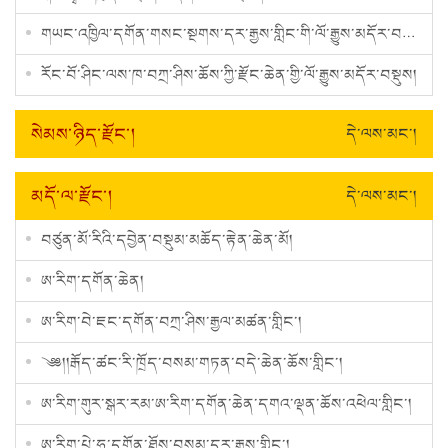
གཡང་འཁྱིལ་དགོན་གསང་སྔགས་དར་རྒྱས་གླིང་གི་ལོ་རྒྱུས་མདོར་བསྡུས།
རོང་བོ་ཤིང་ལས་ཁ་བཀྲ་ཤིས་ཆོས་ཀྱི་རྫོང་ཆེན་གྱི་ལོ་རྒྱུས་མདོར་བསྡུས།
སེམས་ཉིད་རྫོང་།
དེ་ལས་མང་།
མདོ་ལ་རྫོང་།
དེ་ལས་མང་།
བཙུན་མོ་རིའི་དབྱེན་བསྡུམ་མཆོད་རྟེན་ཆེན་མོ།
ཨ་རིག་དགོན་ཆེན།
ཨ་རིག་བེ་ཇང་དགོན་བཀྲ་ཤིས་རྒྱལ་མཚན་གླིང་།
༄༅།།རྒོད་ཚང་རི་ཁྲོད་བསམ་གཏན་བདེ་ཆེན་ཆོས་གླིང་།
ཨ་རིག་གུར་སྒར་རམ་ཨ་རིག་དགོན་ཆེན་དགའ་ལྡན་ཆོས་འཕེལ་གླིང་།
ཨ་རིག་པེ་ཧུ་དགོན་ཐོས་བསམ་དར་རྒྱས་གླིང་།