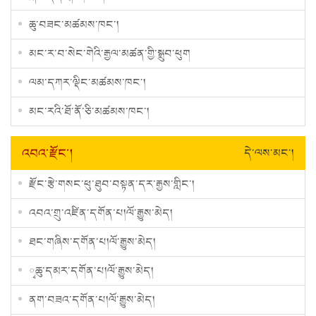
ཆུ་བཟང་མཚམས་ཁང་།
མང་ར་བ་སེང་གེའི་རྒྱལ་མཚན་གྱི་སྒྲུབ་ཕུག
ལམ་དཀར་ལྡིང་མཚམས་ཁང༌།
མང་རའི་ཐོ་ནོ་ཅི་མཚམས་ཁང་།
འབའ་རྫོང་།
དེ་ལས་མང་།
རྫོང་རྩེ་གསང་ཕུ་ཐུབ་བསྟན་དར་རྒྱས་གླིང་།
འབའ་གྲུ་འཛིན་དགོན་པ།ལོ་རྒྱུས་མེད།
ཐང་གཞིས་དགོན་པ།ལོ་རྒྱུས་མེད།
ྭཆུ་དམར་དགོན་པ།ལོ་རྒྱུས་མེད།
ནག་བཟའ་དགོན་པ།ལོ་རྒྱུས་མེད།