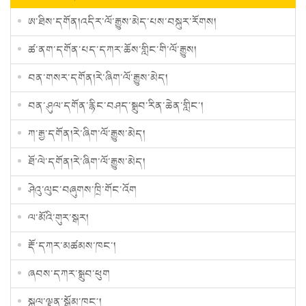
ཨ་ཐིས་དགོན།འདིར་ལོ་རྒྱུས་མེད་པས་བསྐུར་རོགས།
ཚ་ནག་དགོན་པད་དཀར་ཆོས་གླིང་གི་ལོ་རྒྱུས།
བན་གསར་དགོན།རེ་ཞིག་ལོ་རྒྱུས་མེད།
བན་ཤུལ་དགོན་རྙིང་བཤད་སྒྲུབ་རིན་ཆེན་གླིང་།
ཀ་རྒྱ་དགོན།རེ་ཞིག་ལོ་རྒྱུས་མེད།
ཐོ་ལེ་དགོན།རེ་ཞིག་ལོ་རྒྱུས་མེད།
ཤེའུ་ལུང་བཞུགས་ཁྲི་གོང་འོག
ལ་མོའི་གུར་སྒར།
རྡོ་དཀར་མཚམས་ཁང་།
ཞབས་དཀར་སྒྲུབ་ཕུག
སྐལ་ལྡན་སྒོམ་ཁང༌།