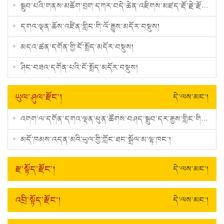
སྒྲུབ་པའི་གནས་མཆོག་བྲག་དཀར་བདེ་ཆེན་འཇིགས་མཛད་རྡོ་རྗེ་རྫོང་།
དགའ་ལྡན་ཆོས་འཛིན་གླིང་གི་ལོ་རྒྱུས་མདོར་བསྡུས།
མདའ་ཚན་དགོན་གྱི་ངོ་སྤྲོད་མདོར་བསྡུས།
ཤིང་བཟའ་དགོན་པའི་ངོ་སྤྲོད་མདོར་བསྡུས།
ཡུལ་ཤུལ་རྫོང་།
དེ་ལས་མང་།
འགག་ལ་དགོན་དགའ་ལྡན་ཕུན་ཚོགས་བཤད་སྒྲུབ་དར་རྒྱས་གླིང་གི་ལོ་རྒྱུས་མདོར་བསྡུས།
མདོ་ཁམས་འདན་མའི་ཡུལ་གྱི་ཀློང་ཐང་སྒྲོལ་མ་ལྷ་ཁང་།
རྫ་སྟོད་རྫོང་།
དེ་ལས་མང་།
འབྲི་སྟོད་རྫོང་།
དེ་ལས་མང་།