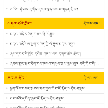
ཨ་རིག་སྡེ་མང་དགོན་དགའ་ལྡན་བསམ་གཏན་གླིང་།
མདའ་བཞི་རྫོང་།
དེ་ལས་མང་།
མདའ་བཞི་དགོན་གསར་གྱི་ལོ་རྒྱུས།
མདའ་བཞིའི་མ་ཕྱག་དགོན་གྱི་ལོ་རྒྱུས་མདོར་བསྡུས།
ཞལ་དཀར་རི་ཁྲོད་དབེན་གནས་པད་དཀར་ཆོས་རྫོང་།
ཞབས་དྲུང་སྒར་ཐོག་གམ་ཁམས་གསུམ་རྣམ་རྒྱལ་ཀུན་བདེ་གླིང་གི་ལོ་རྒྱུས།
རྐང་ཚ་རྫོང་།
དེ་ལས་མང་།
ཕྱུག་ནོར་གསང་སྔགས་དར་རྒྱས་གླིང་ངོ་སྤྲོད་མདོར་བསྡུས།
རྐང་ཚའི་དགོན་ཆུང་ངོ་སྤྲོད་མདོར་བསྡུས།