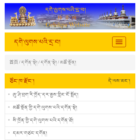
དགེ་ལུགས་པའི་དྲ་བ།
Toggle
navigation
首页
/
དགོན་སྡེ།
/
དགོན་སྡེ།
/
མཚོ་སྔོན།
ཙོང་ཁ་རྫོང་།
དེ་ལས་མང་།
ཨུ་ཤི་བྲག་རི་ཁྲོད་དར་རྒྱས་གླིང་ངོ་སྤྲོད།
མཚོ་སྔོན་གྱི་དགེ་ལུགས་པའི་དགོན་སྡེ།
སི་ཁྲོན་གྱི་དགེ་ལུགས་པའི་དགོན་ཐོ།
དམར་གཙང་དགོན།