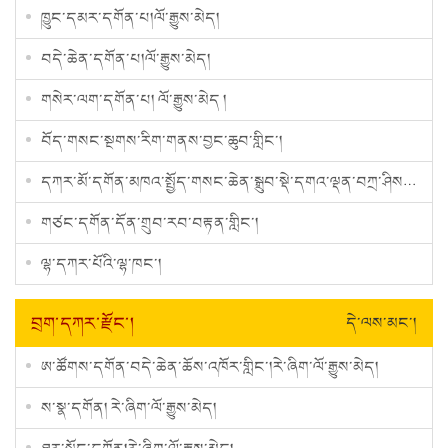
ཁྱུང་དམར་དགོན་པ།ལོ་རྒྱུས་མེད།
བདེ་ཆེན་དགོན་པ།ལོ་རྒྱུས་མེད།
གསེར་ལག་དགོན་པ། ལོ་རྒྱུས་མེད །
བོད་གསང་སྔགས་རིག་གནས་བྱང་ཆུབ་གླིང་།
དཀར་མོ་དགོན་མཁའ་སྤྱོད་གསང་ཆེན་སྒྲུབ་སྡེ་དགའ་ལྡན་བཀྲ་ཤིས་ཆོས་གླིང་།
གཙང་དགོན་དོན་གྲུབ་རབ་བརྟན་གླིང་།
ལྷ་དཀར་པོའི་ལྷ་ཁང་།
བྲག་དཀར་རྫོང་།
དེ་ལས་མང་།
ཨ་ཚོགས་དགོན་བདེ་ཆེན་ཆོས་འཁོར་གླིང་།རེ་ཞིག་ལོ་རྒྱུས་མེད།
ས་སྣ་དགོན། རེ་ཞིག་ལོ་རྒྱུས་མེད།