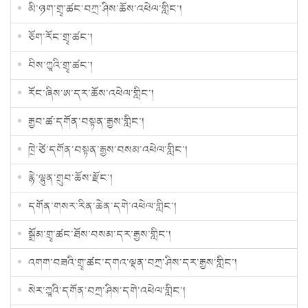
མི་ཉག་གྲྭ་ཚང་བཀྲ་ཤིས་ཆོས་འཕེལ་གླིང་།
ཅོག་རོང་གྲྭ་ཚང་།
བིས་ཀྱཱའི་གྲྭ་ཚང་།
རོང་ཞིས་ཨ་དར་ཆོས་འཕེལ་གླིང་།
རྒྱབ་ཚ་དགོན་བསྟན་རྒྱས་གླིང་།
ཁྲེ་ཙེ་དགོན་བསྟན་རྒྱས་བསམ་འཕེལ་གླིང་།
རྙེ་ལྷུན་གྲུབ་ཆོས་རྫོང་།
དགོན་གསར་རིན་ཆེན་དགེ་འཕེལ་གླིང་།
སྒྲོམ་གྲྭ་ཚང་ཐོས་བསམ་དར་རྒྱས་གླིང་།
འགག་བཟའི་གྲྭ་ཚང་དགའ་ལྡན་བཀྲ་ཤིས་དར་རྒྱས་གླིང་།
སེར་ཀྱཱའི་དགོན་བཀྲ་ཤིས་དགེ་འཕེལ་གླིང་།