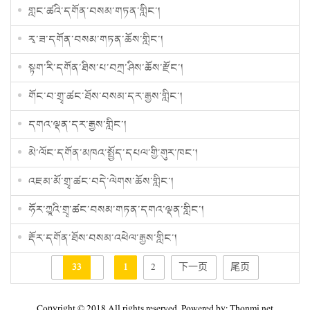
གླང་ཚའི་དགོན་བསམ་གཏན་གླིང་།
རྭ་ཟ་དགོན་བསམ་གཏན་ཆོས་གླིང་།
སྟག་རི་དགོན་ཐིས་པ་བཀྲ་ཤིས་ཆོས་རྫོང་།
གོང་བ་གྲྭ་ཚང་ཐོས་བསམ་དར་རྒྱས་གླིང་།
དགའ་ལྡན་དར་རྒྱས་གླིང་།
མེ་ལོང་དགོན་མཁའ་སྤྱོད་དཔལ་གྱི་གུར་ཁང་།
འཇམ་མོ་གྲྭ་ཚང་བདེ་ལེགས་ཆོས་གླིང་།
ཧོར་ཀྱཱའི་གྲྭ་ཚང་བསམ་གཏན་དགའ་ལྡན་གླིང་།
རྡོར་དགོན་ཐོས་བསམ་འཕེལ་རྒྱས་གླིང་།
33
1
2
下一页
尾页
Copyright © 2018 All rights reserved. Powered by: Thonmi.net