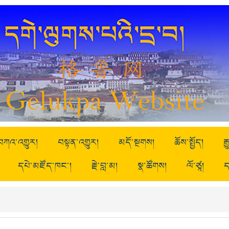
བཀའ་འགྱུར།
བསྟན་འགྱུར།
མདོ་སྔགས།
ཆོས་སྤྱོད།
ར
དཔེ་མཛོད་ཁང་།
རྗེ་བླ་མ།
སྣ་ཚོགས།
ལོ་ཙཱ།
ད