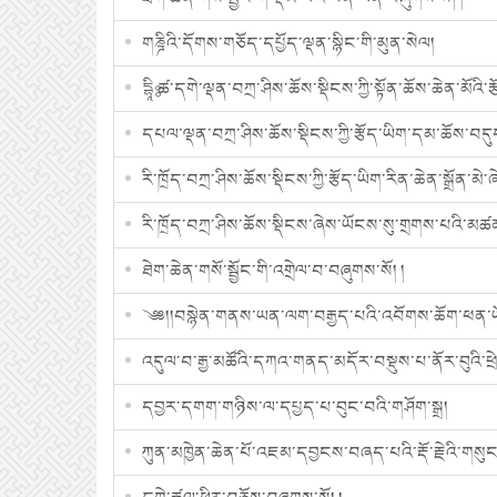
གཎྜིའི་དོགས་གཅོད་དཔྱོད་ལྡན་སྙིང་གི་མུན་སེལ།
དྷཱིཿ ཚ་དགེ་ལྡན་བཀྲ་ཤིས་ཆོས་སྡིངས་ཀྱི་སྟོན་ཆོས་ཆེན་མོ
དཔལ་ལྡན་བཀྲ་ཤིས་ཆོས་སྡིངས་ཀྱི་རྩོད་ཡིག་དམ་ཆོས་བདུད
རི་ཁྲོད་བཀྲ་ཤིས་ཆོས་སྡིངས་ཀྱི་རྩོད་ཡིག་རིན་ཆེན་སྒྲོན་མེ
རི་ཁྲོད་བཀྲ་ཤིས་ཆོས་སྡིངས་ཞེས་ཡོངས་སུ་གྲགས་པའི་མཚན་ཉ
ཐེག་ཆེན་གསོ་སྦྱོང་གི་འགྲེལ་བ་བཞུགས་སོ། །
༄༅།།བསྙེན་གནས་ཡན་ལག་བརྒྱད་པའི་འབོགས་ཆོག་ཕན་ཡ
འདུལ་བ་རྒྱ་མཚོའི་དཀའ་གནད་མདོར་བསྡུས་པ་ནོར་བུའི་ཕྲ
དབྱར་དགག་གཉིས་ལ་དཔྱད་པ་བུང་བའི་གཤོག་སྒྲ།
ཀུན་མཁྱེན་ཆེན་པོ་འཇམ་དབྱངས་བཞད་པའི་རྡོ་རྗེའི་གསུང