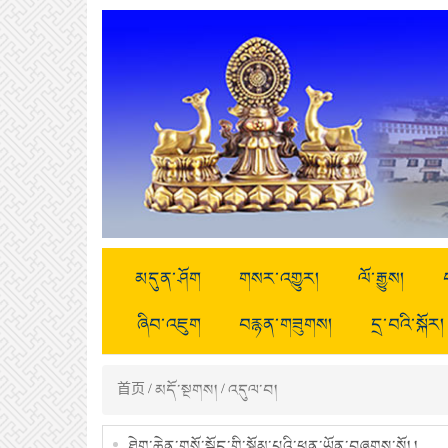
མདུན་ཤོག
གསར་འགྱུར།
ལོ་རྒྱུས།
ཞིབ་འཇུག
བརྙན་གཟུགས།
དྲ་བའི་སྐོར།
首页
/
མདོ་སྔགས།
/
འདུལ་བ།
ཐེག་ཆེན་གསོ་སྦྱོང་གི་སྡོམ་པའི་ཕན་ཡོན་བཞུགས་སོ། །