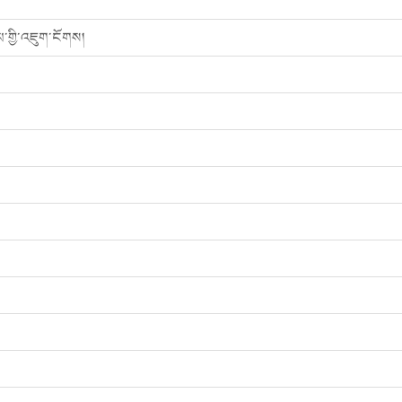
་གྱི་འཇུག་ངོགས།