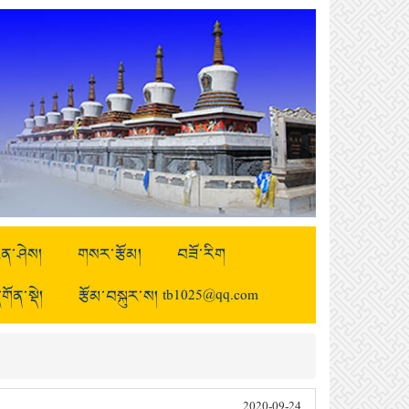
ྒྱུན་ཤེས།
གསར་རྩོམ།
བཟོ་རིག
གོན་སྡེ།
རྩོམ་བསྐུར་ས། tb1025@qq.com
2020-09-24