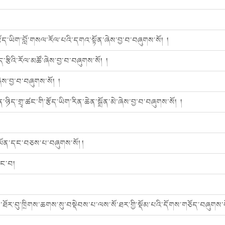
འི་རྩོད་ཡིག་བློ་གསལ་རོལ་པའི་དགའ་སྟོན་ཞེས་བྱ་བ་བཞུགས་སོ། །
་རྩིའི་རོལ་མཚོ་ཞེས་བྱ་བ་བཞུགས་སོ། །
་ཞེས་བྱ་བ་བཞུགས་སོ། །
ིད་གྲྭ་ཚང་གི་རྩོད་ཡིག་རིན་ཆེན་སྒྲོན་མེ་ཞེས་བྱ་བ་བཞུགས་སོ། །
ོན་དང་བཅས་པ་བཞུགས་སོ། །
ེང་བ།
་ཐོར་བུ་ཁྲིགས་ཆགས་སུ་བསྡེབས་པ་ལས་སོ་ཐར་གྱི་སྡོམ་པའི་དོགས་གཅོད་བཞུགས་སོ