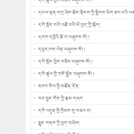
དགེ་ཚུལ་ཕྱིར་བཅོས་བཞུགས་སོ། །
དཔལ་ལྡན་བཀྲ་ཤིས་ཆོས་སྡིངས་ཀྱི་སྒྲིགས་ཡིག་ཐར་བའི་ལམ
དགེ་སློང་བའི་འཚོ་བའི་ཡོ་བྱད་ཀྱི་སྐོར།
དགག་དབྱེའི་ཆོ་ག་བཞུགས་སོ། །
དབྱར་ཁས་ལེན་བཞུགས་སོ། །
དགེ་སློང་ཕྱིར་བཅོས་བཞུགས་སོ། །
དགེ་ཚུལ་གྱི་གསོ་སྦྱོང་བཞུགས་སོ། །
མཁར་སིལ་གྱི་མཚོན་དོན་
རབ་བྱུང་གོས་ཀྱི་རྣམ་གཞག
དགེ་འདུན་གྱི་ཁྲིམས་སུ་བཅའ་བ།
སྨྱུང་གནས་ཀྱི་ཕྱག་བཞེས།