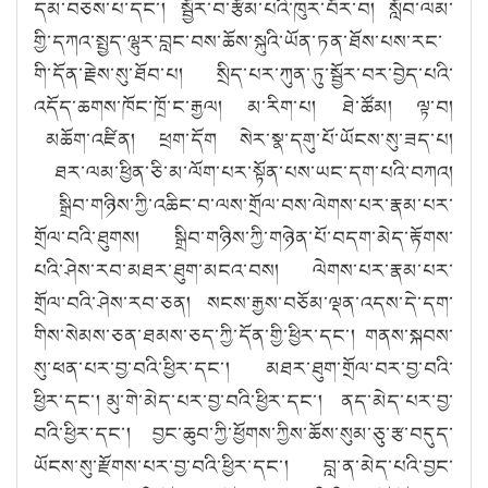
དམ་བཅས་པ་དང་། སྦྱོར་བ་རྩོམ་པའི་ཁུར་བོར་བ། སློབ་ལམ་
གྱི་དཀའ་སྤྱད་ལྷུར་བླང་བས་ཆོས་སྐུའི་ཡོན་ཏན་ཐོས་པས་རང་
གི་དོན་རྗེས་སུ་ཐོབ་པ། སྲིད་པར་ཀུན་ཏུ་སྦྱོར་བར་བྱེད་པའི་
འདོད་ཆགས་ཁོང་ཁྲོ་ང་རྒྱལ། མ་རིག་པ། ཐེ་ཚོམ། ལྟ་བ།
མཆོག་འཛིན། ཕྲག་དོག སེར་སྣ་དགུ་པོ་ཡོངས་སུ་ཟད་པ།
ཐར་ལམ་ཕྱིན་ཅི་མ་ལོག་པར་སྟོན་པས་ཡང་དག་པའི་བཀའ།
སྒྲིབ་གཉིས་ཀྱི་འཆིང་བ་ལས་གྲོལ་བས་ལེགས་པར་རྣམ་པར་
གྲོལ་བའི་ཐུགས། སྒྲིབ་གཉིས་ཀྱི་གཉེན་པོ་བདག་མེད་རྟོགས་
པའི་ཤེས་རབ་མཐར་ཐུག་མངའ་བས། ལེགས་པར་རྣམ་པར་
གྲོལ་བའི་ཤེས་རབ་ཅན། སངས་རྒྱས་བཅོམ་ལྡན་འདས་དེ་དག་
གིས་སེམས་ཅན་ཐམས་ཅད་ཀྱི་དོན་གྱི་ཕྱིར་དང་། གནས་སྐབས་
སུ་ཕན་པར་བྱ་བའི་ཕྱིར་དང་། མཐར་ཐུག་གྲོལ་བར་བྱ་བའི་
ཕྱིར་དང་། མུ་གེ་མེད་པར་བྱ་བའི་ཕྱིར་དང་། ནད་མེད་པར་བྱ་
བའི་ཕྱིར་དང་། བྱང་ཆུབ་ཀྱི་ཕྱོགས་ཀྱིས་ཆོས་སུམ་ཅུ་རྩ་བདུད་
ཡོངས་སུ་རྫོགས་པར་བྱ་བའི་ཕྱིར་དང་། བླ་ན་མེད་པའི་བྱང་