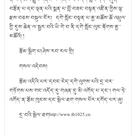
བརྩོན་པ་དང་ལྡན་པའི་སྨན་པ་བློ་བཟང་བསྟན་འཛིན་གྱིས་ལྷ་
རྫས་བཅས་བསྐུལ་ངོར། དགེ་སློང་བསྟན་པ་རྒྱ་མཚོས་ཆོ་འཕྲུལ་
གྱི་དུས་ཆེན་ལ་སྦྱར་བའི་ཡི་གེ་བ་ནི་དགེ་སློང་ལུང་རྟོགས་རྒྱ་་
མཚོའོ། །
རྩོམ་སྒྲིག་པ།
ཤེས་རབ་རལ་གྲི།
གསལ་འདེབས།
རྩོམ་འདིའི་པར་དབང་ངེད་དགེ་ལུགས་པའི་དྲ་བར་
གཏོགས་པས་གང་འདོད་དུ་གཞན་དུ་མི་འགོད་པ་དང་། གལ་ཏེ་
འགོད་ན་རྩོམ་ཁུངས་དང་སྦྲེལ་ཐག་གསལ་པོར་དགོད་པར་ཞུ།
དྲ་བའི་སྦྲེལ་ཐག
http://www.tb1025.cn