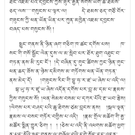
ཐང་འཇམ་པའི་དབྱངས་ཀྱིས་ཟུར་རྒྱན་སོགས་ཡིག་ཆ་ཐམས་
ཅད་ལས་་་་གསུངས་པ་ལྟར་ལ། དེ་ཐམས་ཅད་གཙོ་བོར་
གཟུངས་ཀྱི་ཕན་ཡོན་ཡིན་པར་ཀུན་མཁྱེན་འཇམ་དབྱངས་
བཞད་པས་གསུངས་སོ། །
སྨྱུང་གནས་ནི་ཉིན་ཞག་གཅིག་ཁ་ཚང་དགོས་པས། ཁ་
སང་གི་གསོ་སྦྱོང་ལེན་དུས་ལ་མ་སླེབ་པར་ཐོར་ཐུག་འཐུང་བ་
གཏན་ནས་མི་རུང་ངོ་། །དེ་བཞིན་དུ་གུང་ཚིགས་ཀྱང་ཉིན་གུང་
ཕན་ཆད་ཟོས་ན་ཉེས་དམིགས་མ་གཏོགས་ཕན་ཡོན་གཏན་
ནས་མེད་དོ། །གཟུངས་རིང་གི་བྷྱུ་ཧ་ར་ཛ་ཡ་ཞེས་པ་འདི་ལ།
བྷ་ཡུ་ཧ་ར་ཛཱ་ཡ་ཞེས་འདོན་དགོས་པར་བླ་མ་དམ་པ་རྣམས་
ཀྱིས་གསུངས་སོ། །ཕན་སེམས་བསམ་པ་དཀར་པོའི་རྔ་ཡབ་རྩེས།
།ལེགས་པར་བཤད་པའི་ཆུ་ཐིགས་ཙམ་བླངས་ནས། །སྐལ་ལྡན་
རྣམས་ལ་བསང་གཏོར་བགྱིས་པ་འདི། །རྣམ་གྲོལ་མཆོག་གི་རྒྱ་
མཚོར་སྨིན་གྱུར་ཅིག། ། ། །ཅེས་པ་འདི་ནི་འཕགས་མཆོག་ཕྱག་
ན་པད་མོའི་སྨྱུང་གནས་ལ་གཞོལ་བའི་དགེ་སློང་དད་འདུན་