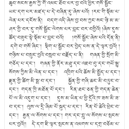
ཆུབ་སངས་རྒྱས་ཀྱི་གོ་འཕང་ཐོབ་པར་བྱ་བའི་ཕྱིར་གསོ་སྦྱོང་
ཡང་དག་པར་མཛད་པ་དེ་བཞིན་དུ་ཞེས་པའོ། །རང་གི་སྡོམ་པ་
ལེན་པར་དངོས་ནི། བདག་འདི་ཞེས་བྱ་བས་ཀྱང་སང་ཉི་མ་མ་
ཤར་གྱི་བར་དུ་གསོ་སྦྱོང་ལེགས་པར་བླང་བར་བགྱིའོ། །ཞེས་དུས་
ཚོད་བཟུང་སྟེ་སྡོམ་པ་བླང་བའོ། །གསོ་སྦྱོང་ཞེས་པའི་དོན་ནི།
དགེ་བ་གསོ་ཞིང་། སྡིག་པ་སྦྱོང་བར་བྱེད་པས་ན་དེ་ལྟར་བྱའོ། །
གཉིས་པ་བསྲུང་བྱའི་བསླབ་པ་བརྗོད་པ་ནི། གཞན་གྱི་སྲོག་མི་
གཅོད་པ་དང་། གཞན་གྱི་ནོར་མཐུ་དང་འཇབ་བུ་དང་གཡོ་སྒྱུ་
སོགས་ཀྱིས་མི་ལེན་པ་དང་། འཁྲིག་པའི་ཆོས་མི་སྤྱོད་པ་དང་།
རྫུན་གྱི་ཚིག་མི་སྨྲ་བ་དང་། སྐྱོན་གྱི་གཞི་ཆང་མི་བཏུང་བ་
དང་། གདན་ཁྲི་མཐོན་པོ་དང་། རིན་ཐང་ཅན་གྱི་གདན་ཆེན་
པོ་ལ་མི་འདུག་པ་དང་། དུས་མ་ཡིན་པ་ཕྱི་དྲོའི་ཁ་ཟས་མི་ཟ་
བ་དང་། ལུས་ལ་དྲི་ཞིམ་པོ་སྐུད་པ་དང་། རིན་པོ་ཆེའི་ཕྲེང་བ་
དང་། རྒྱན་ལ་སོགས་པ་དང་། གར་དང་གླུ་ལ་སོགས་པ་སྤངས་
པར་བྱའོ།། དེ་དག་ཇི་ལྟར་སྤངས་ན་འཕགས་པ་དགྲ་བཅོམ་པ་