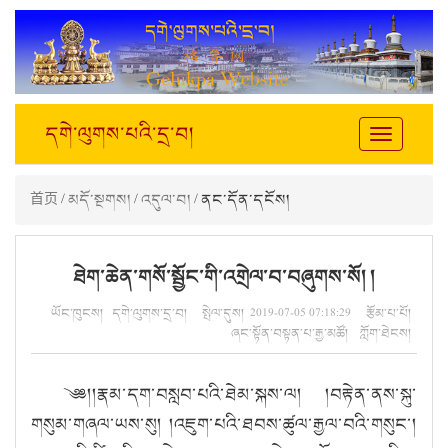
དགེ་ལུགས་པའི་དྲ་བ།
Toggle
navigation
首页
/
མདོ་སྔགས།
/
འདུལ་བ།
/ ནང་དོན་དངོས།
ཐེག་ཆེན་གསོ་སྦྱོང་གི་འགྲེལ་བ་བཞུགས་སོ། །
ཡོང་ཁུངས། དགེ་ལུགས་དྲ་བ། སྤེལ་དུས། 2019-07-05 07:18:29 རྩོམ་པ་པོ།
ཞང་སྟོན་བསྟན་པ་རྒྱ་མཚོ། ཀློག་ཐེངས།
༄༅།།རྣམ་དག་བསླབ་པའི་ཐེམ་སྐས་ལ། །བརྟེན་ནས་སྐུ་
གསུམ་གཞལ་ཡས་སུ། །འཇུག་པའི་ཐབས་ཚུལ་རྒྱལ་བའི་གསུང་།