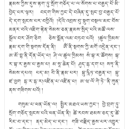
རྣམས་ཀྱིས་དུས་རྟག་ཏུ་སྲོག་གཅོད་པ་ལ་སོགས་པ་བརྒྱད་པོ་མི་
བྱེད་པར་ལྟར། བདག་གིས་ཀྱང་དེ་བཞིན་དུ་སྤང་བྱ་བརྒྱད་པོ་
དེ་དག་སྤངས་པར་བགྱིའོ། །དེའི་འབྲས་བུ་སྡུག་བསྔལ་མང་བོས་
མནར་བའི་འཇིག་རྟེན་སེམས་ཅན་རྣམས་སྲིད་པའི་མཚོ་ལས་
སྒྲོལ་བར་ཤོག་ཅིག ཅེས་སྨོན་ལམ་བཏབ་པའོ། །ཚུལ་ཁྲིམས་
རྣམ་དག་གི་སྔགས་དོན་ནི། ཨོཾ་ནི་སྔགས་ཀྱི་མགོ་འདྲེན་དང་།
ཨ་མོ་གྷ་ནི་དོན་ཡོད་པ། ཤི་ལ་ཚུལ་ཁྲིམས། སཾ་བྷ་ར་ཚོགས། བྷ་
ར་བྷ་ར་རྒྱས་པ་རྒྱས་པ། མ་ཧཱ་ཆེན་པོ། ཤུད་དྷ་དག་པ། སཏྭ་ནི་
སེམས་དཔའ། པད་མ། བི་ནི་རྣམ་པར། བྷུ་ཥཱིཏ་བརྒྱན་པ། བྷུ་
ཛ་ཕྱག དྷ་ར་དྷ་ར།འཛིན་པ་འཛིན་པ། ཨ་ཝ་ལོ་ཀེ་ཏེ་་ནི་ཀུན་
ནས་གཟིགས་པའོ། །
གསུམ་པ་ཕན་ཡོན་ལ། སྤྱིར་མཐའ་ཡས་ཀྱང་། བྱེ་བྲག་ཏུ་
སྲོག་གཅོད་སྤངས་པའི་ཕན་ཡོན་ནི། ཚེ་རབས་ཐམས་ཅད་དུ་ཚེ་
རིང་བ་དང་། ནད་མེད་པ་དང་། གཟི་བརྗིད་རྒྱས་པར་འགྱུར་