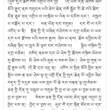
།ཉུང་ངུའི་ཚིག་གིས་འགྲེལ་བར་བྱ། །དེ་ཡང་དོན་ཞགས་ཞིབ་
མོའི་རྒྱུད་ནས་གསུངས་པའི་ཐེག་ཆེན་གསོ་སྦྱོང་གི་ཆོ་གའི་ཚིག་
དོན་ཅུང་ཟད་འགྲེལ་བ་ལ།སྡོམ་པ་ལེན་པ་དངོས་དང་། བསླབ་
པ་བརྗོད་པ་དང་། ཕན་ཡོན་དང་གསུམ། དང་བོ་ལ་དཔེ་
འགོད་པ་ནི། སྔོན་གྱི་དེ་བཞིན་གཤེགས་པ་དགྲ་བཅོམ་པ་ཡང་
དག་པར་རྫོགས་པའི་སངས་རྒྱས། ཞེས་པ་ནས། ཆོས་དབྱིངས་དེ་
བཞིན་ཉིད་ལ་སླར་མི་ལྡང་བར་གཤེགས་པ། སྒྲིབ་གཉིས་ཀྱི་
དགྲ་བཅོམ། བསོད་ནམས་དང་ཡེ་ཤེས་ཀྱི་ཚོགས་གཉིས་ཡོངས་
སུ་རྫོགས་པ། མི་ཤེས་པའི་མུན་པ་སངས་ཤིང་། ཤེས་བྱ་ཀུན་ལ་
བློ་རྒྱས་པའོ། །དེ་ཇི་དང་འདྲ་ན། འཁོར་བ་སྲིན་མོའི་གླིང་ནས་
སྒྲོལ་བས་རྟ་ཅང་ཤེས་ལྟ་བུ་འགྲོ་དོན་གྱི་ཁུར་ཆེན་པོ་འཁྱེར་ཞིང་
བདུད་ཀྱི་དཔུང་ཕམ་པས་གླང་པོ་ཆེ་རབ་བརྟན་ལྟ་བུ།སེམས་
ཅན་གྱི་དོན་དུ་བསླབ་པ་གསུམ་གྱི་བྱ་བ་མ་ལུས་པ་བྱས་པས་ན།
བྱ་བ་བྱས་པ། སེམས་ཅན་གྱི་དོན་འབད་མེད་ལྷུན་འགྲུབ་ཏུ་
བྱེད་པས་ན། བྱེད་པ་བྱས་པ། ཕུང་བོ་དང་ཉོན་མོངས་པ་དང་