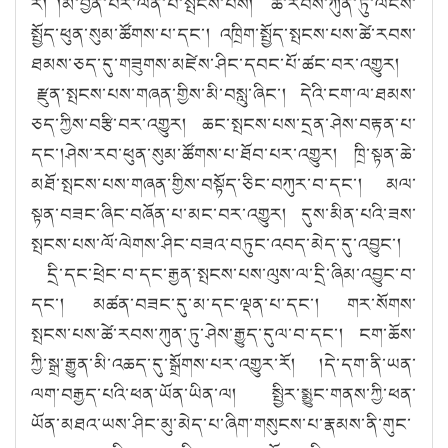
རོ། །མ་བྱིན་པར་ལེན་པ་སྤངས་པས། ཚེ་རབས་ཀུན་ཏུ་ལོངས་
སྤྱོད་ཕུན་སུམ་ཚོགས་པ་དང་། འཁྲིག་སྤྱོད་སྤངས་པས་ཚེ་རབས་
ཐམས་ཅད་དུ་གཟུགས་མཛེས་ཤིང་དབང་པོ་ཚང་བར་འགྱུར།
རྫུན་སྤངས་པས་གཞན་གྱིས་མི་བསླུ་ཞིང་། དེའི་ངག་ལ་ཐམས་
ཅད་ཀྱིས་བརྩི་བར་འགྱུར། ཆང་སྤངས་པས་དྲན་ཤེས་བརྟན་པ་
དང་།ཤེས་རབ་ཕུན་སུམ་ཚོགས་པ་ཐོབ་པར་འགྱུར། ཁྲི་སྟན་ཆེ་
མཐོ་སྤངས་པས་གཞན་གྱིས་བསྟོད་ཅིང་བཀུར་བ་དང་། མལ་
སྟན་བཟང་ཞིང་བཞོན་པ་མང་བར་འགྱུར། དུས་མིན་པའི་ཟས་
སྤངས་པས་ལོ་ལེགས་ཤིང་བཟའ་བཏུང་འབད་མེད་དུ་འབྱུང་།
དྲི་དང་ཕྲེང་བ་དང་རྒྱན་སྤངས་པས་ལུས་ལ་དྲི་ཞིམ་འབྱུང་བ་
དང་། མཚན་བཟང་དུ་མ་དང་ལྡན་པ་དང་། གར་སོགས་
སྤངས་པས་ཚེ་རབས་ཀུན་ཏུ་ཤེས་རྒྱུད་དུལ་བ་དང་། ངག་ཆོས་
ཀྱི་སྒྲ་རྒྱུན་མི་འཆད་དུ་སྒྲོགས་པར་འགྱུར་རོ། །དེ་དག་ནི་ཡན་
ལག་བརྒྱད་པའི་ཕན་ཡོན་ཡིན་ལ། སྤྱིར་སྨྱུང་གནས་ཀྱི་ཕན་
ཡོན་མཐའ་ཡས་ཤིང་མུ་མེད་པ་ཞིག་གསུངས་པ་རྣམས་ནི་གུང་