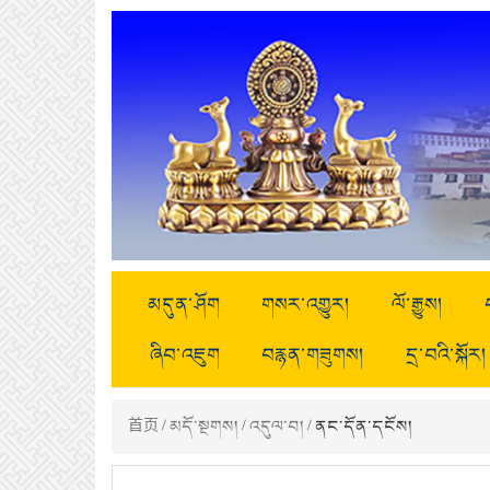
མདུན་ཤོག
གསར་འགྱུར།
ལོ་རྒྱུས།
ཞིབ་འཇུག
བརྙན་གཟུགས།
དྲ་བའི་སྐོར།
首页
/
མདོ་སྔགས།
/
འདུལ་བ།
/ ནང་དོན་དངོས།