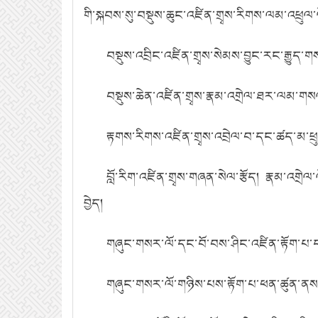
གི་སྐབས་སུ་བསྡུས་ཆུང་འཛིན་གྲྭས་རིགས་ལམ་འཕྲུལ་ལྡེ
བསྡུས་འབྲིང་འཛིན་གྲྭས་སེམས་བྱུང་རང་རྒྱུད་
བསྡུས་ཆེན་འཛིན་གྲྭས་རྣམ་འགྲེལ་ཐར་ལམ་གསལ་
རྟགས་རིགས་འཛིན་གྲྭས་འབྲེལ་བ་དང་ཚད་མ་ཕྲུགས་
བློ་རིག་འཛིན་གྲྭས་གཞན་སེལ་རྩོད། རྣམ་འགྲེལ
བྱེད།
གཞུང་གསར་ལོ་དང་བོ་བས་ཤིང་འཛིན་རྟོག་པ་དང་
གཞུང་གསར་ལོ་གཉིས་པས་རྟོག་པ་ཕན་ཚུན་ནས་ལེའ