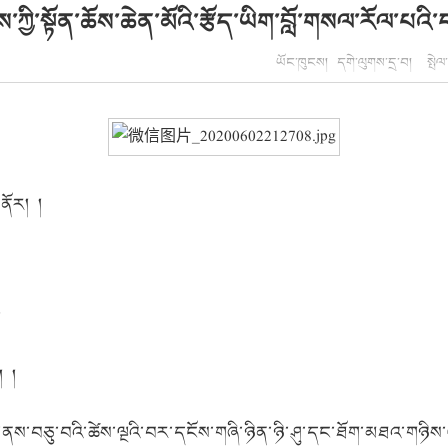
ིངས་ཀྱི་སྟོན་ཆོས་ཆེན་མོའི་རྩོད་ཡིག་བློ་གསལ་རོལ་པའ
ཡོང་ཁུངས། དགེ་ལུགས་དྲ་བ། སྤེལ་ད
ནོར། །
།
། །
ོ་ལྔ་ནས་བཅུ་བའི་ཚེས་ལྔའི་བར་དངོས་གཞི་ཉིན་ཉི་ཤུ་དང་ཐོག་མཐའ་གཉ