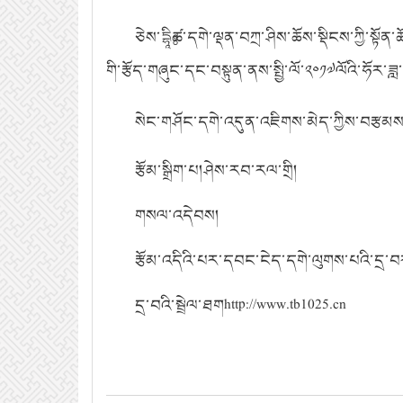
ཅེས་དྷཱིཿཚ་དགེ་ལྡན་བཀྲ་ཤིས་ཆོས་སྡིངས་ཀྱི་སྟ
གི་རྩོད་གཞུང་དང་བསྟུན་ནས་སྤྱི་ལོ་༢༠༡༧ལོའི་ཧོ
སེང་གཤོང་དགེ་འདུན་འཇིགས་མེད་ཀྱིས་བརྩམ
རྩོམ་སྒྲིག་པ།
ཤེས་རབ་རལ་གྲི།
གསལ་འདེབས།
རྩོམ་འདིའི་པར་དབང་ངེད་དགེ་ལུགས་པའི་དྲ་
དྲ་བའི་སྦྲེལ་ཐག
http://www.tb1025.cn