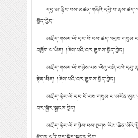
དབུ་མ་རྙིང་བས་མཚན་གཞིའི་དབྱེ་བ་ནས་ཚད་
སྤྲོད་བྱེད།
མཛོད་གསར་ལོ་དང་བོ་བས་ཚད་འབྲས་གསུམ་པ་ན
བཟློག་པ་ཡིན། །ཞེས་པའི་བར་རྒྱུགས་སྤྲོད་བྱེད།
མཛོད་གསར་ལོ་གཉིས་པས་ལེའུ་བཞི་བའི་དབུ་ནས
རྟེན་མིན། །ཞེས་པའི་བར་རྒྱུགས་སྤྲོད་བྱེད།
མཛོད་རྙིང་ལོ་དང་བོ་བས་གསུམ་པ་མངོན་སུམ་ག
བར་སྐྱོར་སྦྱངས་བྱེད།
མཛོད་རྙིང་ལོ་གཉིས་པས་སྔགས་རིམ་ཆེན་མོའི་སྟ
རྫོགས་པའི་བར་སྐྱོར་སྦྱངས་བྱེད།