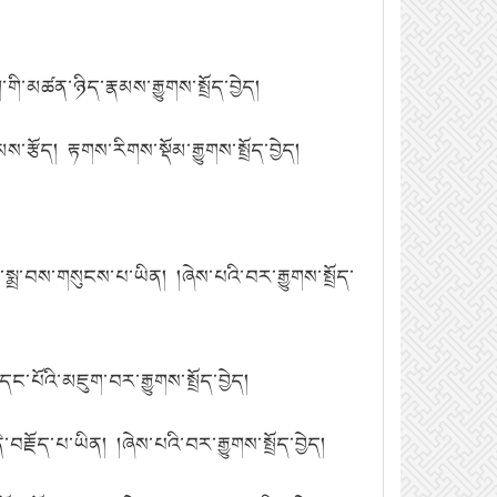
་གི་མཚན་ཉིད་རྣམས་རྒྱུགས་སྤྲོད་བྱེད།
ྩོད། རྟགས་རིགས་སྡོམ་རྒྱུགས་སྤྲོད་བྱེད།
་སྨྲ་བས་གསུངས་པ་ཡིན། །ཞེས་པའི་བར་རྒྱུགས་སྤྲོད་
་པོའི་མཇུག་བར་རྒྱུགས་སྤྲོད་བྱེད།
རྗོད་པ་ཡིན། །ཞེས་པའི་བར་རྒྱུགས་སྤྲོད་བྱེད།