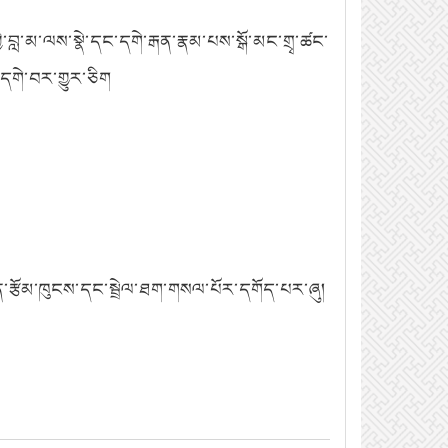
གྱི་བླ་མ་ལས་སྣེ་དང་དགེ་རྒན་རྣམ་པས་སྒོ་མང་གྲྭ་ཚང་
་དགེ་བར་གྱུར་ཅིག
་རྩོམ་ཁུངས་དང་སྦྲེལ་ཐག་གསལ་པོར་དགོད་པར་ཞུ།