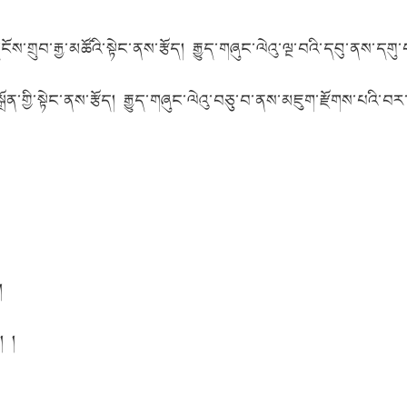
ས་གྲུབ་རྒྱ་མཚོའི་སྟེང་ནས་རྩོད། རྒྱུད་གཞུང་ལེའུ་ལྔ་བའི་དབུ་ནས་དགུ་
ོན་གྱི་སྟེང་ནས་རྩོད། རྒྱུད་གཞུང་ལེའུ་བཅུ་བ་ནས་མཇུག་རྫོགས་པའི་བར
།
། །