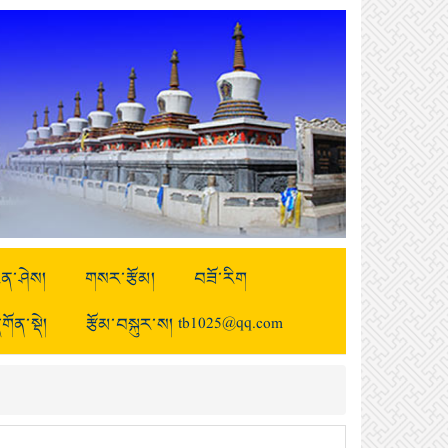
ྒྱུན་ཤེས།
གསར་རྩོམ།
བཟོ་རིག
གོན་སྡེ།
རྩོམ་བསྐུར་ས། tb1025@qq.com