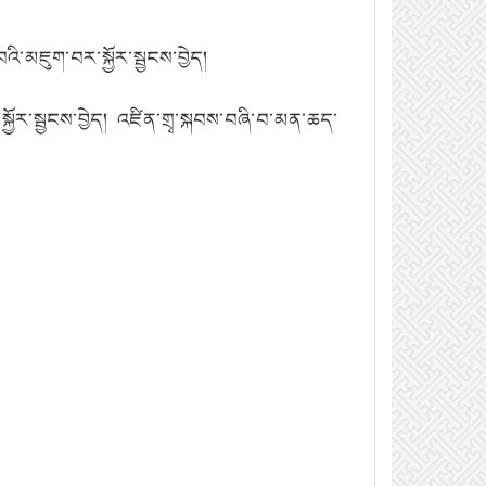
བའི་མཇུག་བར་སྐྱོར་སྦྱངས་བྱེད།
་སྐྱོར་སྦྱངས་བྱེད། འཛིན་གྲྭ་སྐབས་བཞི་བ་མན་ཆད་