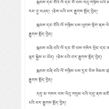
སྐབས་དང་བོའི་ལོ་དང་བོ་བས་ལེའུ་གཉིས་པའི
རབ་ཏུ་བཤད། །ཅེས་པའི་བར་རྒྱུགས་སྤྲོད་བྱེད།
སྐབས་དང་བོའི་ལོ་གཉིས་པས་ལུགས་ལྡོག་ནས་ལེའ
རྒྱུགས་སྤྲོད་བྱེད།
སྐབས་བཞི་བའི་ལོ་དང་བོ་བས་གསེར་ཕྲེང་དང་མ
ལྷར་སྐྱེས་པ་ཡོད། །ཅེས་པའི་བར་རྒྱུགས་སྤྲོད་བྱེད།
སྐབས་བཞི་བའི་ལོ་གཉིས་པས་དྲང་ངེས་སེམས་ཙ
རྒྱུགས་སྤྲོད་བྱེད།
དབུ་མ་གསར་བས་ལེའུ་གསུམ་པའི་དབུ་ནས་མངོན་
པའི་བར་རྒྱུགས་སྤྲོད་བྱེད།