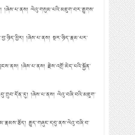
།ཞེས་པ་ནས། ལེའུ་གསུམ་པའི་མཇུག་བར་རྒྱུགས་
ྱ་ཉིད་ཕྱིར། །ཞེས་པ་ནས། སྔར་ཉིད་རྣམ་པར་
ས་ནས། །ཞེས་པ་ནས། རྗེས་འགྲོ་མེད་པའི་སྐྱོན་
་གྲུབ་དོན་དུ། །ཞེས་པ་ནས། ལེའུ་བཞི་བའི་མཇུག་
མ་རྣམས་རྩོད། རྒྱུད་གཞུང་དབུ་ནས་ལེའུ་བཞི་བ་