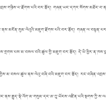
འབྲས་གཉིས་པ་རྫོགས་པའི་བར་རྩོད། གཞན་ཡང་དཀར་སོགས་མཐོང་བ་ན། 
ས་མངོན་སུམ་ལེའུའི་མཇུག་རྫོགས་པའི་བར་རྩོད། གཞན་ལ་བསྟན་པར་བ
་གྲགས་པས་མ་བསལ་བའི་ཚུལ་གྱི་མཇུག་བར་རྩོད། དེ་ཡི་ཕྱིར་ན་ཁས་བླང
ྱིས་མ་བསལ་ཚུལ་ནས་ལེའུ་བཞི་བའི་མཇུག་བར་རྩོད། རང་བཞིན་འབྲས་བུ
ེང་ནས་རྒྱུད་སྡེ་འོག་མ་གསུམ་དང་ཨ་ཀྱཱ་ཡོངས་འཛིན་པའི་སྔགས་ཀྱི་ས་ལ