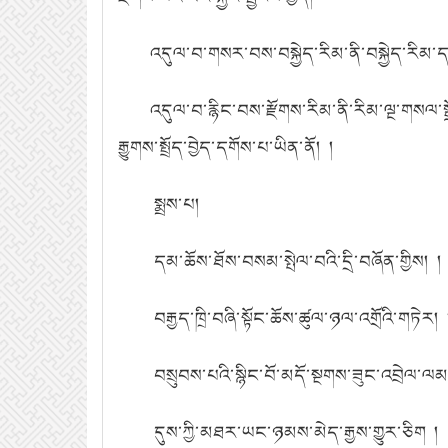
འདུལ་བ་གསར་བས་བསྐྱེད་རིམ་ནི་བསྐྱེད་རིམ་དངོ
འདུལ་བ་རྙིང་བས་རྫོགས་རིམ་ནི་རིམ་ལྔ་གསལ་སྒྲ
རྒྱུགས་སྤྲོད་བྱེད་དགོས་པ་ཡིན་ནོ། །
སྨྲས་པ།
དམ་ཆོས་ཐོས་བསམ་སྤེལ་བའི་དྲི་བཞོན་གྱིས། །
བརྒྱད་ཁྲི་བཞི་སྟོང་ཆོས་ཚུལ་ཉལ་འགྲོའི་གཏེར། 
བསྲུབས་པའི་སྙིང་བོ་མདོ་སྔགས་ཟུང་འབྲེལ་ལམ
དུས་ཀྱི་མཐར་ཡང་ཉམས་མེད་རྒྱས་གྱུར་ཅིག །