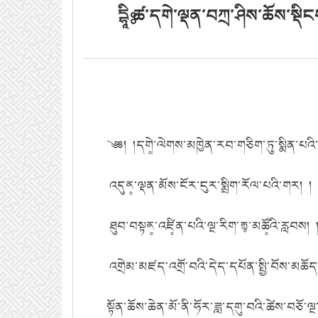
དྷཱིཿ ཚ་དགེ་ལྡན་བཀྲ་ཤིས་ཆོས་སྡ
༄༅། །དགེ༷་ལེགས་མཁྱེན་རབ་གཅིག་ཏུ་སྨིན་པའི་
འདུན༷་ལྡན་མོས་ངོར་ངུར་སྨྲིག་རོལ་པའི་གར། །
ཐུབ་བསྟན༷་འཛི༷ན་པའི་ལྔ་རིག་རྒྱ༷་མཚོ༷འི་རླབས། 
འགྲེམ་མཛད་འགྲོ་བའི་དེད་དཔོན་སྤྱི་བོས་མཆོད
སྟོན་ཆོས་ཆེན་མོ་ནི་ཧོར་ཟླ་དགུ་བའི་ཚེས་བཅ