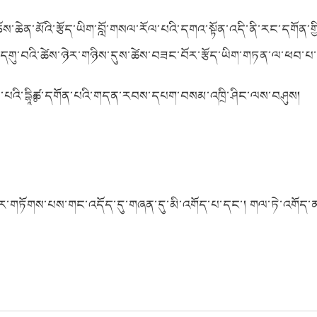
ོན་ཆོས་ཆེན་མོའི་རྩོད་ཡིག་བློ་གསལ་རོལ་པའི་དགའ་སྟོན་འདི་ནི་རང་དགོན་
ར་ཟླ་དགུ་བའི་ཚེས་ཉེར་གཉིས་དུས་ཚེས་བཟང་བོར་རྩོད་ཡིག་གཏན་ལ་ཕབ་པ
ས་པའི་དྷཱིཿཚ་དགོན་པའི་གདན་རབས་དཔག་བསམ་འཁྲི་ཤིང་ལས་བཤུས།
བར་གཏོགས་པས་གང་འདོད་དུ་གཞན་དུ་མི་འགོད་པ་དང་། གལ་ཏེ་འགོད་ན