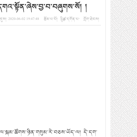
ི་དགའ་སྟོན་ཞེས་བྱ་བ་བཞུགས་སོ། །
ུས། 2020-06-02 19:47:48 རྩོམ་པ་པོ། དྷཱིཿཚ་དགོན་པ‘ ཀློག་ཐེངས།
ིས་ལ་སྐམ་ཚོགས་ཉིན་གསུམ་རེ་བཅས་ཡོད་ལ། དེ་དག་