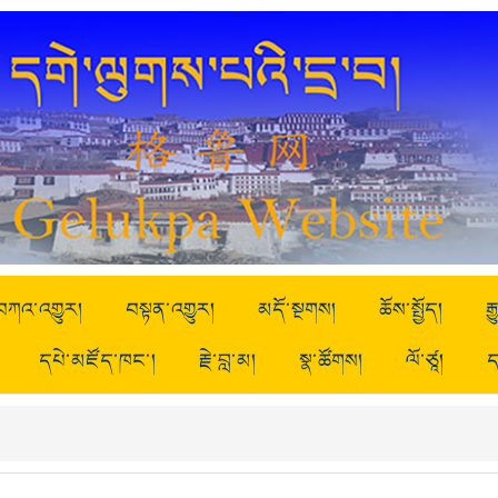
བཀའ་འགྱུར།
བསྟན་འགྱུར།
མདོ་སྔགས།
ཆོས་སྤྱོད།
ར
དཔེ་མཛོད་ཁང་།
རྗེ་བླ་མ།
སྣ་ཚོགས།
ལོ་ཙཱ།
ད