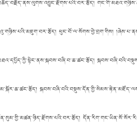
་མཆོད་བརྗོད་ནས་ལུགས་འབྱུང་རྫོགས་པའི་བར་རྩོད། གང་གི་མཐའ་གཉ
ུ་གཉིས་པའི་མཇུག་བར་རྩོད། ཕུང་བོ་ལ་སོགས་བྱེ་བྲག་གིས། །ཞེས་པ་ནས།
ཐའ་དཔྱོད་ཀྱི་སྟེང་ནས་སྐབས་བཞི་བ་ཆ་ཚང་རྩོད། སྐབས་བཞི་བའི་བསྡུ
མ་སྐོར་ཆ་ཚང་རྩོད། སྐབས་བཞི་བའི་བསྡུས་དོན་གྱི་སེམས་རྟེན་མཛོད
སུམ་གྱི་མཚན་ཉིད་རྫོགས་པའི་བར་རྩོད། དོན་རིག་གང་ཡིན་སོ་སོར་རིག