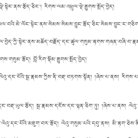
་སྟེང་ནས་རྩོད་ཅིང་། རིགས་ལམ་འཕྲུལ་ལྡེ་རྒྱུགས་སྤྲོད་བྱེད།
གསལ་བའི་མེ་ལོང་སྟེང་ནས་སེམས་སེམས་བྱུང་རྩོད་ཅིང་སེམས་བྱུང་ང་གཅིག
བྱེད་ཀྱི་སྟེང་ནས་མཆོད་བརྗོད་དང་ཚུལ་གསུམ་རྟགས་གཞན་བཞི་བ་རྣམས་ར
གསུམ་རྩོད། བློ་རིག་སྡོམ་རྒྱུགས་སྤྲོད་བྱེད།
་ལེའུ་དང་པོའི་སྒྲ་རྣམས་ཀྱིས་ནི་བརྡ་བཏགས་སྟོན། །ཞེས་པ་ནས། རིགས་པ
བརྡ་ཡུལ་རྩོད། སྒྲ་རྣམས་དངོས་དང་ལྷན་ཅིག་ཏུ། །ཞེས་པ་ནས། ལེའུ་དང
ུ་དང་པོའི་མཇུག་བར་རྩོད། ལེའུ་གསུམ་པའི་དབུ་ནས། མི་རྟག་ཅེས་ནི་བ