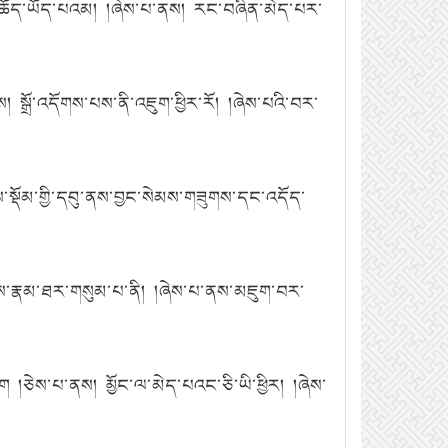
ིས་ཆོད་ཡོད་པའམ། །ཞེས་པ་ནས། རང་བཞིན་མེད་པར་
 སྒྲོ་འདོགས་པས་ནི་འཇུག་ཕྱིར་རོ། །ཞེས་པའི་བར་
ས་སྡོམ་གྱི་དབུ་ནས་བྱང་སེམས་གཟུགས་དང་འདོད་
་ལས་རྣམ་ཐར་གསུམ་པ་ནི། །ཞེས་པ་ནས་མཇུག་བར་
 །ཅེས་པ་ནས། མྱོང་ལ་མེད་པའང་ཅི་ཡི་ཕྱིར། །ཞེས་