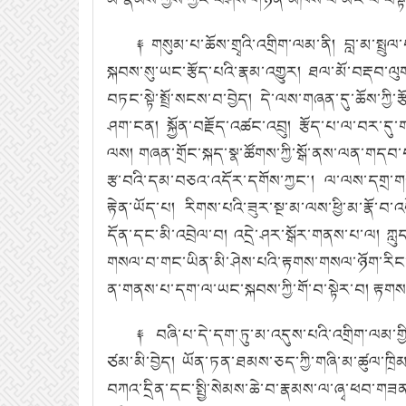
༈ གསུམ་པ་ཆོས་གྲྭའི་འགྲིག་ལམ་ནི། བླ་མ་སྤྲ
སྐབས་སུ་ཡང་རྩོད་པའི་རྣམ་འགྱུར། ཐལ་མོ་བརྡབ་ལ
བཏང་སྟེ་སྤྲོ་སངས་བ་བྱེད། དེ་ལས་གཞན་དུ་ཆོས་ཀྱ
ཤག་ངན། སྐྱོན་བརྗོད་འཚང་འབྲུ། རྩོད་པ་ལ་བར་དུ་
ལས། གཞན་གྲོང་སྐད་སྣ་ཚོགས་ཀྱི་སྒོ་ནས་ལན་གདབ་པར
རྩ་བའི་དམ་བཅའ་འདོར་དགོས་ཀྱང་། ལ་ལས་དགྲ་གཉེན་ག
རྟེན་ཡོད་པ། རིགས་པའི་ཟུར་སྔ་མ་ལས་ཕྱི་མ་རྣོ་བ
དོན་དང་མི་འབྲེལ་བ། འདྲེ་ཤར་སྒོར་གནས་པ་ལ། ཀླ
གསལ་བ་གང་ཡིན་མི་ཤེས་པའི་རྟགས་གསལ་ཉོག་རིང་པོ
ན་གནས་པ་དག་ལ་ཡང་སྐབས་ཀྱི་གོ་བ་སྟེར་བ། རྟགས་ག
༈ བཞི་པ་དེ་དག་ཏུ་མ་འདུས་པའི་འགྲིག་ལམ་གྱི
ཙམ་མི་བྱེད། ཡོན་ཏན་ཐམས་ཅད་ཀྱི་གཞི་མ་ཚུལ་ཁྲིམ
བཀའ་དྲིན་དང་སྤྱི་སེམས་ཆེ་བ་རྣམས་ལ་ཞྭ་ཕབ་གཟ