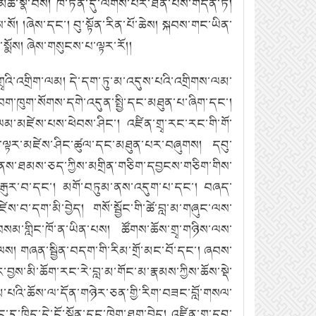
ན་མཚོ་སྣ་བས། ཁ་ཏོན་དུ་ལེགས་པར་ཐོན་པས་གདོན་ཏེ།
ོ། །ཞེས་དང་། བུ་སྟོན་རིན་པོ་ཆེས། སྐབས་གང་ཡིན་
ི་སྨོས། ཞེས་གསུངས་པ་ལྟར་རོ།།
་གྲྭའི་འགྲིག་ལམ། དེ་དག་ཏུ་མ་འདུས་པའི་འགྲིགས་ལམ་
། བག་ཁུག་སོགས་དགེ་འདུན་སྤྱི་དང་མཐུན་པ་ཞིག་དང་།
མ་མཛེས་པས་ཕེབས་ཤིང་། འཛིན་གྲྭ་རང་རང་གི་གོ་
་རིམ་ལྟར་མཛེས་ཤིང་ཚུལ་དང་མཐུན་པར་བཞུགས། དབུ་
ས་ཐམས་ཅད་ཀྱིས་མགྲིན་གཅིག་དབྱངས་གཅིག་གིས་
ང་རྒུར་བ་དང་། མགོ་བཏུམ་ནས་འདུག་པ་དང་། བཞད་
བ་དག་མི་བྱེད། གསོ་སྦྱོང་གི་ཚེ་བླ་མ་གཞུང་ལས་
བསམ་གླིང་ཁོ་ན་ཡིན་པས། ཚོགས་ཆོས་གྲྭ་གཉིས་ལས་
་ལས། གཞན་སྦྱིན་བདག་གི་རིམ་གྲོ་མང་བོ་དང་། ཞབས་
ྱས་མི་ཆོག་རང་རེ་བླ་མ་གོང་མ་རྣམས་ཀྱིས་ཆོས་སྡེ་
དམ་པའི་ཆོས་ལ་དོན་གཉེར་ཅན་གྱི་རིག་བཟང་བློ་གསལ་
དུ་ཁྲིད་དེ་ངོ་སྟོན་དང་ཁེག་ཐག་བྱེད། འཛིན་གྲྭ་དབུ་