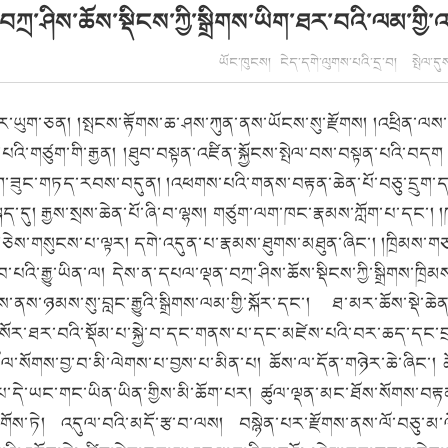
ཀྲ་ཤིས་ཆོས་སྡིངས་ཀྱི་སྒྲིགས་ཡིག་ཐར་བའི་ལམ་གྱི་
ཡོང་ཁུངས། ངེད་དགེ་ལུགས་པའི་དྲ་བ། སྤེལ་དུས།
ི་ཁོར་ཡུག་ཅན། །སྤངས་རྟོགས་ཆ་ཤས་ཀུན་ནས་ཡོངས་སུ་རྫོགས། །འཕྲིན་ལས་འ
ི་གཙུག་གི་རྒྱན། །ཐུབ་བསྟན་འཛིན་སྐྱོངས་སྤེལ་བས་བསྟན་པའི་བདག །ཀ
ཆོག་ཟུང་གཏད་རབས་བདུན། །འཕགས་པའི་གནས་བརྟན་ཆེན་པོ་བཅུ་དྲུག་དང་།
སྐད་དུ། རྒྱས་སྲས་ཆེན་པོ་ཞི་བ་ལྷས། གཙུག་ལག་ཁང་རྣམས་ཀློག་པ་དང་། །
ཅེས་གསུངས་པ་ལྟར། དགེ་འདུན་པ་རྣམས་ཐུགས་མཐུན་ཞིང་། །ཁྲིམས་གཙ
ྲུབ་པའི་རྒྱུ་ཡིན་ལ། དེས་ན་དཔལ་ལྡན་བཀྲ་ཤིས་ཆོས་སྡིངས་ཀྱི་སྒྲིགས་ཁ
ས་ནས་ཉམས་སུ་བླང་རྒྱུའི་སྒྲིགས་ལམ་གྱི་སྐོར་དང་། ཐ་མར་ཆོས་སྡེ་
། སོ་སོར་ཐར་བའི་སྡོམ་པ་སྐྱེ་བ་དང་གནས་པ་དང་མཛེས་པའི་བར་ཆད་དང་
སོགས་བྱ་བ་མི་ལེགས་པ་བྱས་པ་མིན་པ། ཆོས་ལ་དོན་གཉེར་ཆེ་ཞིང་། ཆོ
ེ་ཡང་གང་ཡིན་ཡིན་གྱིས་མི་ཆོག་པར། ཚུལ་ལྡན་མང་ཐོས་སོགས་བརྟན་
ིག་དགོས་ཏེ། འདུལ་བའི་མདོ་རྩ་བ་ལས། བསྙེན་པར་རྫོགས་ནས་ལོ་བཅ