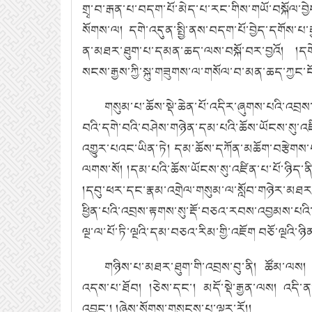
གྲྭ་བ་རྒན་པ་བདག་པོ་མེད་པ་རང་གིས་གཡོ་བསྐོལ་
སོགས་ལ། དགེ་འདུན་སྤྱི་ནས་བདག་པོ་བྱེད་དགོས་
ན་མཐར་ཐུག་པ་དམན་ཆད་ལས་བསྐོ་བར་བྱའོ། །དགེ་འད
སངས་རྒྱས་ཀྱི་སྐུ་གཟུགས་ལ་གསོལ་བ་མན་ཆད་ཀྱང་ངོ
གསུམ་པ་ཆོས་སྡེ་ཆེན་པོ་འདིར་ཞུགས་པའི་འབྲ
བའི་དགེ་བའི་བཤེས་གཉེན་དམ་པའི་ཆོས་ཡོངས་སུ་འཛི
འགྱུར་པའང་ཡིན་ཏེ། དམ་ཆོས་དཀོན་མཆོག་བརྩེགས་པ
ལགས་སོ། །དམ་པའི་ཆོས་ཡོངས་སུ་འཛིན་པ་པོ་ཉིད་ནི
།དབུ་ཕར་དང་རྣམ་འགྲེལ་གསུམ་ལ་སློབ་གཉེར་མཐར
ཕྱིན་པའི་འབྲས་རྟགས་སུ་རྡོ་བཅའ་རབས་འབྱམས་པའ
ལྔ་ལ་པོ་ཏི་ལྔའི་དམ་བཅའ་རིམ་གྱི་འཇོག བཅོ་ལྔའི་
གཉིས་པ་མཐར་ཐུག་གི་འབྲས་བུ་ནི། ཚོམ་ལས། 
འདས་པ་ཐོབ། །ཅེས་དང་། མདོ་སྡེ་རྒྱན་ལས། འདི་ན
འབྱུང་། །ཞེས་སོགས་གསུངས་པ་ལྟར་རོ།།