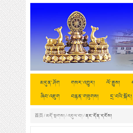
མདུན་ཤོག
གསར་འགྱུར།
ལོ་རྒྱུས།
ཞིབ་འཇུག
བརྙན་གཟུགས།
དྲ་བའི་སྐོར།
首页
/
མདོ་སྔགས།
/
འདུལ་བ།
/ ནང་དོན་དངོས།