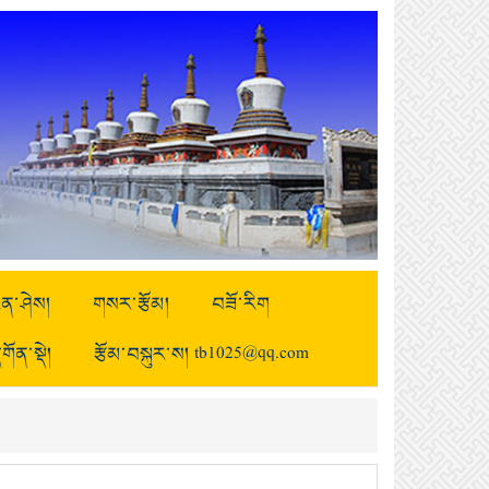
ྒྱུན་ཤེས།
གསར་རྩོམ།
བཟོ་རིག
གོན་སྡེ།
རྩོམ་བསྐུར་ས། tb1025@qq.com