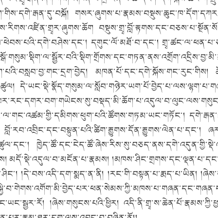
ིག་གིས་དགེ་རྒན་དུ་བསྐོ། གསར་ཞུགས་པ་རྣམས་བསྡུས་ཆུང་ཁ་དོག་དཀར་
་རིགས་འཛིན་གྲྭར་ཞུགས་ཆོག བསྡུས་གྲྭ་བློ་རྟགས་དང་བཅས་པ་སྔོན་ས
ཕེབས་པའི་དགེ་བཤེས་དང་། དགུང་ལོ་མཐོ་བ་དང་། གྲྭ་ཚང་ལ་ཕན་པ་
སུམ་སྡིག་ལ་སྦྱོར་བའི་སྡིག་གྲོགས་དང་གཏན་ནས་འགྲོག་འདྲིས་བྱ་མི་རུ
ྡོག་པའི་བསླབ་བྱ་གང་དྲག་བྱེད། མཁན་པོ་དང་དགེ་སྐོས་གང་རུང་གིས། ཆ
ས་ཚུལ། དེ་ཡང་སྡེ་སྣོད་གསུམ་ལ་སློབ་གཉེར་ཡག་པོ་བྱེད་པ་ལས་ལྷག་པ
་པར་རང་དགར་བག་གཡེངས་སུ་བསྡད་མི་ཆོག་པ་འདུལ་བ་ལུང་ལས་གསུངསཚ
ལ་གང་འཚམ་གྱི་དམིགས་ཕུག་པའི་ཚོགས་གཏམ་ཡང་གཏོང་། དགེ་རྒན་ར
 བློ་རབ་འབྲིང་དང་བསྟུན་པའི་ཚིག་རྒྱུགས་དོན་རྒྱུགས་ལེན་པ་དང་། ཞ
་། ཁྱེད་ཚོ་དང་ངེད་ཚོ་ཞེས་རིས་སུ་བཅད་ནས་དགེ་འདུན་གྱི་སྡེ་འཁྲ
ྱུད་ལས། མདོ་སྡེ་འདུལ་བ་མངོན་པ་རྣམས། །མཁས་ཤིང་གྲགས་དང་ལྡན་པ་ད
ྲོགས་ཤིང་། །དེ་བས་འདི་དག་སྨད་ན་ནི། །རང་གི་བསྟན་པ་རྨད་པ་ཡིན། །ཞ
སྐྱེ་བ་གེགས་འགོག་མི་བྱེད་པར་ཕན་སེམས་ཀྱི་མཁས་པ་གཞན་དང་གཞན་ད
་སྦྱར་རོ། །ཞེས་གསུངས་པའི་ཕྱིར། འདི་ནི་གྲྭ་ས་ཆེན་པོ་རྣམས་ཀྱི་ཕ
ེན་པར་རྣམ་ཐར་དག་ལས་འབྱུང་བ་བཞིན་ནོ།།