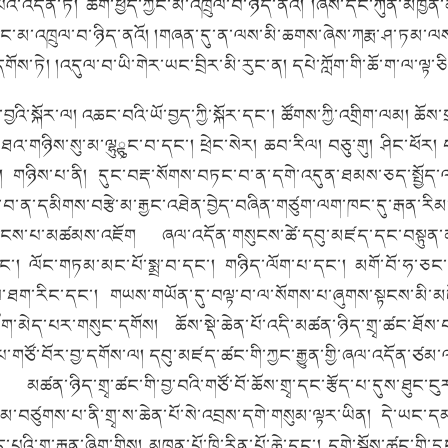
ི་འདོན་ཏེ། ཚིག་ཕྱེད་ཀྱང་མ་འཁྲུལ་བ་ཉིད་ནའོ། །ཞེས་དང་ཀུན་མཁྱེ
ཀྱང་མ་འཁྲུལ་བ་ཉིད་ནའོ། །གཞན་དུ་ན་ལས་མི་ཆགས་ཞེས་ཀརྨ་ཤ་ཏམ་ལས་ས
དགོས་ཏེ། །འདུལ་བ་ཡི་གེར་ཡང་བྲིར་མི་རུང་ན། དཔེ་ཀློག་གི་ཆོ་ག་ལ་ལྟ་ཅ
འི་སྐོར་ལ། འཆང་བའི་ཡོ་བྱད་ཀྱི་སྐོར་དང་། ཚོགས་ཀྱི་འགྲིག་ལམ། ཆོས
མཐའ་གཉིས་སུ་མ་ལྷུྟུང་བ་དང་། ཕྲེང་སེར། ཆབ་རིལ། བཅུ་གུ། ཤིང་ཕོར
ས། གཉིས་པ་ནི། དུང་བརྡ་སོགས་བཏང་བ་ན་དགེ་འདུན་ཐམས་ཅད་སྤྱོད་ལ
རྒྱབ་བ་ན་དམིགས་བརྩེ་མ་རྒྱང་འཐེན་བྱེད་བཞིན་གཙུག་ལག་ཁང་དུ་རྒན
སུངས་པ་མཚམས་འཇོག ཞལ་འདོན་གསུངས་ཚེ་དབུ་མཛད་དང་བསྟུན་ན
ང་། ལོང་གཏམ་མང་པོ་སྨྲ་བ་དང་། གཉིད་ལོག་པ་དང་། མགོ་བོ་ཧ་ཅ
་ཐག་རིང་དང་། གཡས་གཡོན་དུ་བལྟ་བ་ལ་སོགས་པ་ཞུགས་སྟངས་མི་མཛེས་
ོག་མེད་པར་གསུང་དགོས། ཆོས་སྡེ་ཆེན་པོ་འདི་མཚན་ཉིད་གྲྭ་ཚང་ཐོས་
པ་གཙོ་བོར་བྱ་དགོས་ལ། དབུ་མཛད་ཚང་གི་ཀྱང་རྒྱུན་གྱི་ཞལ་འདོན་ཙམ
ཚན་ཉིད་གྲྭ་ཚང་གི་བྱ་བའི་གཙོ་བོ་ཆོས་གྲྭ་དང་རྩོད་པ་དུས་ཐུང་ངུར་བ
་མ་བཙུགས་པ་ནི་གྲྭ་ས་ཆེན་པོ་སེ་འབྲས་དགེ་གསུམ་ལྟར་ཡིན། དེ་ཡང་
འི་གྲྭ་རྒན་ཞིག་གིས། མཁན་པོ་ཁྲི་རིན་པོ་ཆེ་དང་། དགེ་སྐོས་ཚང་གི་དྲུང་