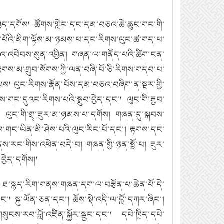
་བྱེད་དགོས། ཚོགས་གླེང་དང་དམ་བཅའ་ཆེ་ཆུང་གང་གི་
ེན་པོའི་མིག་ལྟོས་མ་ཉམས་པ་དང་རིགས་ལུང་ཚ་གད་པ་
ལ་དམའ་འབེབས་སུན་འབྱིན། གཞན་ལ་གནོད་པའི་ཚིག་ངན་
རྟགས་མ་གྲུབ་སོགས་ཀྱི་ལན་བཞི་པོ་ཅི་རིགས་གདབ་པ་
ས་པས། ལུང་རིགས་རྣོན་པོས་དམ་བཅའ་བཞིག་ན་སྔར་གྱི་
་གང་དུའང་རིགས་པའི་སྒྲུབ་བྱེད་དང་། ལུང་གི་རྒྱབ་
་པ། ལུང་གི་གྲྭ་ཟུར་མ་ཉམས་པ་དགོས། གཞན་དུ་སྐབས་
ས་གང་ཡིན་མི་ཤེས་པའི་ལུང་རིང་པོ་དང་། རྟགས་དང་
ས་རང་གིས་འཕེན་བདེ་བ། གཞན་གྱི་ཉན་སྤྲོ་པ། ཟུར་
བྱེད་དགོས།།
སུ། ཐ་སྙད་རིག་གནས་གཞན་དག་ལ་བརྩོན་པ་ཆེན་པོ་དེ་
། སྐུ་ཡོན་ཅན་དང་། ཆོས་སྡེ་འདི་ལ་བློ་དཀར་ཞིང་།
ས་རབ་བློ་འཛིན་སྐྱོར་སྦྱང་དང་། དཔེ་ཁྲིད་དཔེ་