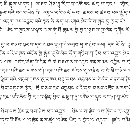
བྱེད་མི་ནུས་པ་དང་། ས་ཐག་ཤིན་ཏུ་རིང་བ་འཚོ་ཆས་མེད་པ་དང་། འབ
པ་རྒྱལ་བའི་བཀའ་ཡིན་ཏེ། འདུལ་བའི་མདོ་ལས། ཚངས་པ་ཚངས་པར་སྤྱོད
ུན་ལས་འབྱུང་བའི་སྨན་ནི་ནད་པ་འགའ་ཞིག་གིས་སྤྱད་དུ་རུང་ངོ་། །མ་
་། །ཞེས་གསུངས་པ་ལྟར་ལས་སྣེ་མོ་རྣམས་ཀྱི་ཀྱང་ཉམས་སུ་ལེན་དགོས་སོ
ས་བུ་ལ་གནས་སྐབས་དང་མཐར་ཐུག་གི་འབྲས་བུ་གཉིས་ལས། དང་པོ་ནི། རྒྱ
ན་པའི་བསྟན་འཛིན་གྱི་སྐྱེས་བུའི་མིང་དོན་གཉིས་ཀ་ཐོབ་པར་འགྱུར་ཞིང
་ལས། གཏེར་ཆེན་པོ་རིན་པོ་ཆེ་མཐའ་ཡས་འབྱུང་གནས་ཞེས་བགྱིས་བ་དེ་
་དམ་པའི་ཆོས་ལགས་སོ། །དམ་པའི་ཆོས་ཡོངས་སུ་འཛིན་པ་པོ་ཉིད་ནི་ཕ་རོལ
་ཕྱིར་པའི་འབྲས་རྟགས་སུ་དཀའ་བཅུ་རབས་འབྱམས་པའི་མིང་བཏགས་སྟེ
ི་མིང་བཏགས་སྟེར། རྡོ་བཅའ་རབ་འབྱམས་པའི་དམ་བཅའ་འཇོག་མཁན་ཡོད
ཉིན་དམ་པའི་ཆོས་ཀྱི་དགའ་སྟོན་བྱེད། མཇུག་ཏུ་དགོན་གཞུང་དང་བླ་གྲྭ་ཚ
ཐོས་པས་ཆོས་རྣམས་ཤེས་པར་འགྱུར། །ཐོས་པས་སྡིག་ལས་ལྡོག་པར་འགྱུ
་དང་པོ་ཐོས་ལ་བརྟེན་ནས་ཚུལ་བཞིན་ཡིད་ལ་བྱེད་པ་འབྱུང་། །ཚུལ་བཞ