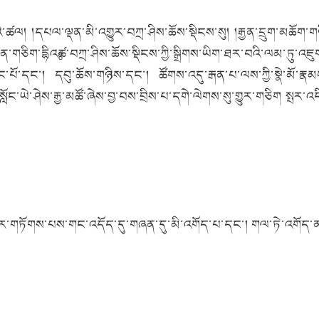
པའི་ཚལ། །དཔལ་ལྡན་མི་འགྱུར་བཀྲ་ཤིས་ཆོས་སྡིངས་སུ། །རྒྱན་དྲུག་མཆོག་
གཅིག་དྷིའཿཚ་བཀྲ་ཤིས་ཆོས་སྡིངས་ཀྱི་སྒྲིགས་ཡིག་ཐར་བའི་ལམ་ཏུ་འཇུག་
་བཟང་པོ་དང་། དབུ་ཆོས་གཉིས་དང་། ཚོགས་འདུ་རྒན་པ་ལས་ཀྱི་སྣེ་མོ་ར
་ཡེ་ཤེས་རྒྱ་མཚོ་ཞེས་བྱ་བས་བྲིས་པ་དགེ་ལེགས་སུ་གྱུར་གཅིག སྤར་འདི
བར་གཏོགས་པས་གང་འདོད་དུ་གཞན་དུ་མི་འགོད་པ་དང་། གལ་ཏེ་འགོད་ན