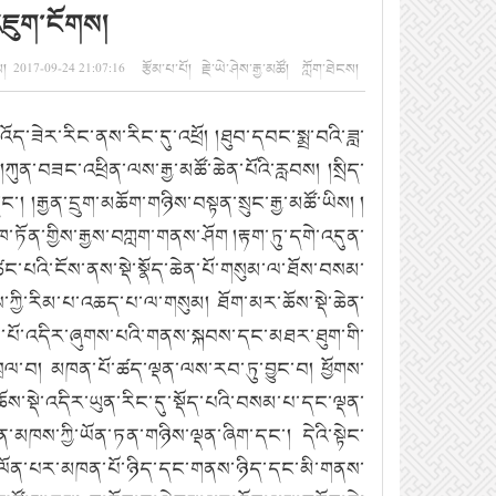
འཇུག་ངོགས།
 2017-09-24 21:07:16 རྩོམ་པ་པོ། རྗེ་ཡེ་ཤེས་རྒྱ་མཚོ། ཀློག་ཐེངས།
ོད་ཟེར་རིང་ནས་རིང་དུ་འཕྲོ། །ཐུབ་དབང་སྨྲ་བའི་ཟླ་
ུན་བཟང་འཕྲིན་ལས་རྒྱ་མཚོ་ཆེན་པོའི་རླབས། །སྲིད་
 །རྒྱན་དྲུག་མཆོག་གཉིས་བསྟན་སྲུང་རྒྱ་མཚོ་ཡིས། །
ཁ་ཏོན་གྱིས་རྒྱས་བཀླག་གནས་ཤོག །རྟག་ཏུ་དགེ་འདུན་
ང་པའི་ངོས་ནས་སྡེ་སྣོད་ཆེན་པོ་གསུམ་ལ་ཐོས་བསམ་
ྲིམས་ཀྱི་རིམ་པ་འཆད་པ་ལ་གསུམ། ཐོག་མར་ཆོས་སྡེ་ཆེན་
ཆེན་པོ་འདིར་ཞུགས་པའི་གནས་སྐབས་དང་མཐར་ཐུག་གི་
བྲལ་བ། མཁན་པོ་ཚད་ལྡན་ལས་རབ་ཏུ་བྱུང་བ། ཕྱོགས་
ས་སྡེ་འདིར་ཡུན་རིང་དུ་སྡོད་པའི་བསམ་པ་དང་ལྡན་
མཁས་ཀྱི་ཡོན་ཏན་གཉིས་ལྡན་ཞིག་དང་། དེའི་སྟེང་
ུ་མ་ལོན་པར་མཁན་པོ་ཉིད་དང་གནས་ཉིད་དང་མི་གནས་