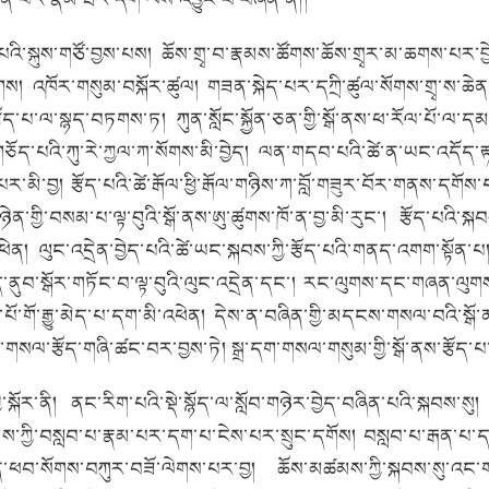
ུལ་པའི་སྐུས་གཙོ་བྱས་པས། ཆོས་གྲྭ་བ་རྣམས་ཚོགས་ཆོས་གྲྭར་མ་ཆགས་པར
ུགས། འཁོར་གསུམ་བསྐོར་ཚུལ། གཟན་སྐེད་པར་དཀྲི་ཚུལ་སོགས་གྲྭ་ས་ཆ
ི་རྩོད་པ་ལ་སྙད་བཏགས་ཏ། ཀུན་སློང་སྐྱོན་ཅན་གྱི་སྒོ་ནས་ཕ་རོལ་པོ་
གཅོད་པའི་ཀུ་རེ་ཀྱལ་ཀ་སོགས་མི་བྱེད། ལན་གདབ་པའི་ཚེ་ན་ཡང་འདོད་
་མི་བྱ། རྩོད་པའི་ཚེ་རྒོལ་ཕྱི་རྒོལ་གཉིས་ཀ་བློ་གཟུར་བོར་གནས་དགོ
ྱི་བསམ་པ་ལྟ་བུའི་སྒོ་ནས་ཨུ་ཚུགས་ཁོ་ན་བྱ་མི་རུང་། རྩོད་པའི་སྐབས
་འཕེན། ལུང་འདྲེན་བྱེད་པའི་ཚེ་ཡང་སྐབས་ཀྱི་རྩོད་པའི་གནད་འགག་སྟོན
ུད་ནུབ་སྒོར་གཏོང་བ་ལྟ་བུའི་ལུང་འདྲེན་དང་། རང་ལུགས་དང་གཞན་ལུག
་གོ་རྒྱུ་མེད་པ་དག་མི་འཕེན། དེས་ན་བཞིན་གྱི་མདངས་གསལ་བའི་སྒོ་ན
སལ་རྩོད་གཞི་ཚང་བར་བྱས་ཏེ། སྒྲ་དག་གསལ་གསུམ་གྱི་སྒོ་ནས་རྩོད་པ་
་སྐོར་ནི། ནང་རིག་པའི་སྡེ་སྙོད་ལ་སློབ་གཉེར་བྱེད་བཞིན་པའི་སྐབས་
ས་ཀྱི་བསླབ་པ་རྣམ་པར་དག་པ་ངེས་པར་སྲུང་དགོས། བསླབ་པ་རྒན་པ་དང་
ན་ཕབ་སོགས་བཀུར་བཟོ་ལེགས་པར་བྱ། ཆོས་མཚམས་ཀྱི་སྐབས་སུ་འང་གསུང