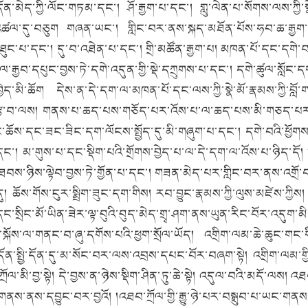
ེད་ཀྱི་ལོང་གཏམ་དང་། ཤོ་རྒྱག་པ་དང་། གླུ་ལེན་པ་སོགས་ལས་ཀྱི་སྣེ་
ཚལ་དུ་བཅུག གཞན་ཡང་། གླིང་བར་ནས་སྐད་མཐོན་པོས་ཧབ་ཆ་རྒྱག་པ་དང
་འཐུང་པ་དང་། དུ་བ་འཐེན་པ་དང་། གྲི་མཚོན་རྒྱག་པ། མཁན་པོ་དང་དགེ
ྒྱབ་དཔུང་བྱས་ཏེ་དགེ་འདུན་གྱི་སྡེ་དཀྲུགས་པ་དང་། དགེ་ཚུལ་སློང་
ད་མི་ཆོག དེས་ན་དེ་དག་ལ་མཁན་པོ་དང་ལས་ཀྱི་སྣེ་མོ་རྣམས་ཀྱི་བློ
་རྩ་བ་ལས། གནས་པ་ཆད་པས་གཅོད་པར་འོས་པ་ལ་ཆད་པས་མི་གཅད་པར་མི་
་ཆོས་དང་ཟང་ཟིང་དག་ལོངས་སྤྱོད་དུ་མི་གཞུག་པ་དང་། དགེ་བའི་ཕྱོ
དང་། མ་གུས་པ་དང་སྡིག་པའི་གྲོགས་བྱེད་པ་ལ་དེ་དག་ལ་འོས་པ་ཉིད་
ས་ཉིས་ལྟེབ་བྱས་ཏེ་གྱོན་པ་དང་། གཟན་མེད་པར་གླིང་བར་ནས་འགྲོ་བ་སོག
ད་དུ། ཆོས་གོས་ངུར་སྨྲིག་ཟུང་དག་གིས། རབ་བྱུང་རྣམས་ཀྱི་ལུས་མཛེས་ཀ
་སྲིང་མོ་ཡིན་ཟེར་ལྟ་བུའི་བུད་མེད་གྲྭ་ཤག་ནས་ཡུན་རིང་བོར་འདུག་མ
་ལ་གནང་བ་ཞུ་དགོས་པའི་ཕྱག་སྲོལ་ཡོད། འགྲིག་ལམ་ཆེ་ཆུང་གང་གི་སྐ
ར་དོན་སྤྱི་དོན་དུ་མ་སོང་བར་ལས་འབྲས་དཔང་བོར་བཞག་སྟེ། འགྲིག་ལམ་གྱ
ྲོལ་མི་བྱ་སྟེ། དེ་བྱས་ན་ཉེས་སྡིག་ཤིན་ཏུ་ཆེ་སྟེ། འདུལ་བའི་མདོ་ལས། 
། གནས་ནས་དབྱུང་བར་བྱའོ། །འཐབ་ཀྲོལ་གྱི་རྒྱུ་ཉེ་པར་བསྒྲུབ་པ་ཡང་གན