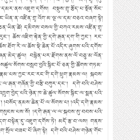
དམར་ནས་འཇུག་དགོས། བསྡུས་གྲྭ་རྩོད་པ་སྔོན་སོང་
ོང་ཡིན་ན་འཛིན་གྲྭ་འོག་མ་ལྔ་ལ་དམ་བཅའ་བཞག་སྟེ།
ཅན་ཡིན་ཚེ། དམིགས་བསལ་གྱི་བཀའ་རམས་འཛིན་གྲྭ་
ང་། ཆོས་འཇིག་རྟེན་གྱི་དགེ་རྒན་དག་གི་ཀྱང་། རང་
ོས་ཐོག་རེ་ལ་ཆོས་སྡེ་ཆེན་པོ་འདིར་ཞུགས་པའི་དགོས་
་གཞན་མེད་ཚུལ། བསྙེན་པར་རྫོགས་ནས་ལོ་བཅུ་མ་ལོན་
ུལ་སོགས་བསླབ་བྱའི་སྙིང་པོ་ཅན་གྱི་ཚོགས་གཏམ་
ྣམ་པས་ཀྱང་རང་རང་གི་དགེ་ཕྲུག་རྣམས་ལ། སྐབས་
ར་ལ་རྒན་གཞོན་གྱི་བརྩི་བཀུར་དང་། དགེ་བའི་བཤེས་
ུག་བྱེད་པའི་ཉེན་ཁ་ཆེ་ཚུལ་སོགས་སྙིང་ལ་སྨན་པའི་
ང་། །བསོད་ནམས་ཆེན་པོ་ལ་སོགས་པ། །འདི་དགེ་རྣམས་
ེས་གསུངས་པས་སོ། །དགེ་རྒན་ལ་ལ་སྐབས་སུ་བབས་པའི་
ག་བསྟེན་དུ་འཇུག་དགོས་ཏེ། མདོ་རྩ་བ་ལས། གནས་
ྱག་སྲོལ་བཟང་པོ་ཞིག་སྟེ། དགེ་བའི་བཤེས་གཉེན་གོང་