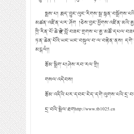
སྨྲས་པ། རྨད་བྱུང་ལུང་རིགས་སྒྲ་སྙན་བསྒྲོགས་
མཚན་འཛིན་པར་ཤོག །ཅེས་བྱང་ཕྱོགས་འཛིན་མའི་རྒྱན་
ཁྲི་རིན་པོ་ཆེ་ྋརྗེ་བློ་བཟང་གྲགས་པ་རྒྱ་མཚོ་དཔལ
ཏན་ཆེན་པོའི་ཡང་ཡང་བསྐུལ་བ་ལ་བརྟེན་ནས། དགེ་སློང
མངྒལཾ།།
རྩོམ་སྒྲིག་པ།
ཤེས་རབ་རལ་གྲི།
གསལ་འདེབས།
རྩོམ་འདིའི་པར་དབང་ངེད་དགེ་ལུགས་པའི་དྲ་
དྲ་བའི་སྦྲེལ་ཐག
http://www.tb1025.cn