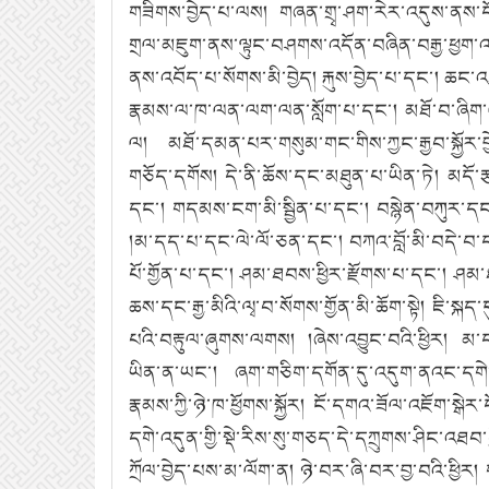
གཟིགས་བྱེད་པ་ལས། གཞན་གྲྭ་ཤག་རེར་འདུས་ནས་དོན་མ
གྲལ་མཇུག་ནས་ལྟུང་བཤགས་འདོན་བཞིན་བརྒྱ་ཕྱག་འ
ནས་འབོད་པ་སོགས་མི་བྱེད། རྐུས་བྱེད་པ་དང་། ཆང
རྣམས་ལ་ཁ་ལན་ལག་ལན་སློག་པ་དང་། མཐོ་བ་ཞིག་ལ་ར
ལ། མཐོ་དམན་པར་གསུམ་གང་གིས་ཀྱང་རྒྱབ་སྐྱོར་བྱེ
གཅོད་དགོས། དེ་ནི་ཆོས་དང་མཐུན་པ་ཡིན་ཏེ། མདོ
དང་། གདམས་ངག་མི་སྦྱིན་པ་དང་། བསྙེན་བཀུར་དང
།མ་དད་པ་དང་ལེ་ལོ་ཅན་དང་། བཀའ་བློ་མི་བདེ་བ་
པོ་གྱོན་པ་དང་། ཤམ་ཐབས་ཕྱིར་རྫོགས་པ་དང་། ཤམ་ཐབ
ཆས་དང་རྒྱ་མིའི་ལྭ་བ་སོགས་གྱོན་མི་ཆོག་སྟེ། ཇི་སྐ
པའི་བརྟུལ་ཞུགས་ལགས། །ཞེས་འབྱུང་བའི་ཕྱིར། མ་དང
ཡིན་ན་ཡང་། ཞག་གཅིག་དགོན་དུ་འདུག་ནའང་དགེ་སྐོས
རྣམས་ཀྱི་ཉེ་ཁ་ཕྱོགས་སྐྱོར། ངོ་དགའ་ཟོལ་འཇོག་སྒེ
དགེ་འདུན་གྱི་སྡེ་རིས་སུ་གཅད་དེ་དཀྲུགས་ཤིང་འཐབ་ཀ
ཀྲོལ་བྱེད་པས་མ་ལོག་ན། ཉེ་བར་ཞི་བར་བྱ་བའི་ཕྱིར