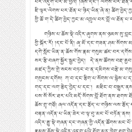
པར་འདུག་པར་མི་བྱའོ། །ཞེས་དང་། ལེགས་པར་ཐོན་པའ
ཇི་ལྟར་ལེགས་པར་ཐོན་པ་ཉིད་ཡིན་ཞེ་ན། ཚིག་ཕྱེད་
གྱི་ཆོ་ག་དེ་ཚིག་ཕྱེད་ཀྱང་མ་འཁྲུལ་བར་བློ་ལ་ཐོན་པ་
གཉིས་པ་ཆོས་སྡེ་འདིར་ཞུགས་ནས་ཉམས་སུ་བླང་བྱ
གྱི་སྐོར་རོ། །དང་པོ་ནི། ཞྭ་མོ་དང་གཟན་ཤམ་སོགས་
དགེ་སློང་ཡིན་ན་ཆོས་གོས་རྣམ་གསུམ་ཚང་བར་དགོ
སར་རྩི་བཞག་སྐྱོར་སྦྱང་བྱེད། དེ་ནས་ཚོགས་བརྡ་
མཛད་ཀྱིས་གྲེ་སངས་བཏང་བ་ན་དམིགས་བརྩེ་མ་ག
གསུངས་དགོས། ཀ་བ་དང་རྩིག་པ་སོགས་ལ་སྙེས་པ་ད
གད་དང་ལག་རྩེད་བྱེད་པ་དང་། མཇིང་བ་བསྒྱུར་ནས
པས་སོ་སོར་ཐར་པའི་མདོ་སོགས་བློ་ཐོག་ནས་ཐགས་ཐ
ཆོས་གྲྭ་གཙོ། ཞལ་འདོན་དང་རྩོད་པ་གཉིས་ལས་རྩོད་
བརྟན་འདོན་པ་ཡིན་ཟེར་བ་ལྟ་བུ་མང་པོ་བཏོན་ནས། མ
འདིར་རྒྱུ་སྡེ་གཞན་དང་གཞན་གྱི་འདོན་ཚོགས་མང་པོ
རྣམས་ཆོས་སྡེ་འདིར་འདུག་པའི་ཐོག་མར་ཁེག་ཐག་བྱེད་པ