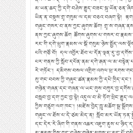
མ་ཡན་ཆད་ཀྱི་དགེ་བཤེས་རྒྱུད་བཟང་སྐུ་ཡོན་ཅན་ཞ
ཡིན་ན་བསྡུས་གྲྭ་གསུམ་ལ་དམ་བཅའ་བཞག་སྟེ། རྟགས
གཞུང་གསར་བ་ནས་ཀྱང་ཞུགས་ཆོག། གྲྭ་ས་གཞན་ནས་
ནས་ཀྱང་ཞུགས་ཆོག ཚོགས་ཞུགས་པ་གསར་བ་རྣམས་སྒོ་ག
རང་གི་དགེ་ཕྲུག་རྣམས་ལ་སྒོ་གསུམ་ཉེས་སྤྱོད་ལས་ལ
པའི་གཙོ་བོ། དལ་འབྱོར་ཐོབ་པ་དོན་ལྡན་དུ་བྱ་དགོ
པར་གནས་ཀྱི་སློབ་དཔོན་ནམ་དགེ་རྒན་ལ་མ་བསྟེན
རེ་གཏོང་། དམིགས་བསལ་འགྲིག་འགལ་ཕྲ་རགས་གང་
སུ་གང་བབས་ཀྱི་གཞུང་ཚན་རྣམས་ཀྱི་དཔེ་ཁྲིད་དང་།
གཉེན་གཞན་དང་གཞན་ལ་ཡང་གུས་བཀུར་བྱ་དགོས་ཚུལ་དང
བསླབ་བྱ་དག་ཀྱང་བྱ་སྟེ། འདུལ་བ་མེ་ཏོག་ཕྲེང་རྒ
ཀྱིས་གཙུག་ལག་ཁང་། །མཛེས་བྱེད་ཁྱུ་མཆོག་སྒྲ་སྒ
གཞུང་ལ་ཐོས་པ་དེ་ཙམ་མེད་ན། སློབ་མར་ཡོན་ཏན་
དང་དེར་རེ་ཞིག་གི་གནས་འཆར་འཇུག་ནུས་པ་ཉིད་དང་ཡང
མ་རྣམས་ཀྱིས་ཀྱང་བཤེས་གཉེན་མཁས་པ་མང་པོ་བསྟ