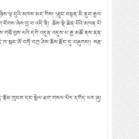
གཉིས་ལྟ་བུའི་མཁས་མང་གིས། །ཐུབ་བསྟན་མི་ནུབ་རྒྱལ་
ངོགས་ཞེས་བྱ་བ་འདི་ནི། ཆོས་སྡེ་ཆེན་པོའི་མཁན་པོ་
ྣམས་གཙོ་བྱས་པའི་དགེ་འདུན་འདུས་པ་རྒྱ་མཚོ་ནས་ནན་
་ཁ་སྒང་ཨོ་བསྭོ་བཀྲ་ཤིས་ཆོས་རྫོང་དུ་བཞུགས།། སརྦ་
་རྩོམ་ཁུངས་དང་སྦྲེལ་ཐག་གསལ་པོར་དགོད་པར་ཞུ།