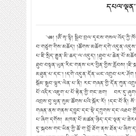
དཔལ་ལྡན་བ
༄༅། །ཨོཾ་སྭ་སྟི། སྒྲིབ་བྲལ་དྭངས་གསལ་འོད་ཀྱ
བ་གཙུག་གིས་མཆོད། །ཚོགས་མཆོག་དགེ་འདུན་འདུས་པའ
པ་ཇི་སྲིད་རྒྱུན་མི་ཆད་ལ་འདུད། །ཐུབ་པ་ཆེན་པོ་མ
ཐུབ་བསྟན་ཡུན་རིང་གནས་པར་བྱིན་གྱིས་རློབས། །ཇི་
མཐུན་པ་དང་། །དགེ་འདུན་དོན་ཡང་འགྲུབ་པར་ཤོག །
སྒོམ་སྒྲུབ་ལྷུར་ལེན་པ་ནི། རང་གཞན་གྱི་དོན་ཀུན་འག
པོ་འདིར་འཇུག་པ་པོ་རྟེན་གྱི་གང་ཟག། བར་དུ་ཞུག
འབྲས་བུ་ཕུན་སུམ་ཚོགས་པའི་སྐོར་རོ། །དང་བོ་ནི
གཞན་ནས་གནས་དབྱུང་དང་སྡེ་དཀྲུགས་དང་འཐབ་གྲོལ་
པ་ཞིག་དགོས། མཁན་པོ་མཚན་ཉིད་དང་ལྡན་པ་ཟེརཔ་ད
དུ་སྐབས་གང་ཡིན་གྱི་ཆོ་ག་བློ་ཐོག་ནས་ཐོན་པ་ཞ