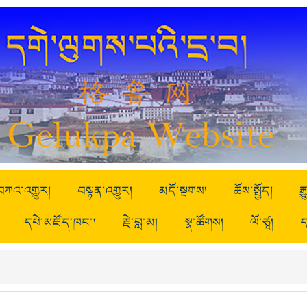
བཀའ་འགྱུར།
བསྟན་འགྱུར།
མདོ་སྔགས།
ཆོས་སྤྱོད།
ར
དཔེ་མཛོད་ཁང་།
རྗེ་བླ་མ།
སྣ་ཚོགས།
ལོ་ཙཱ།
ད