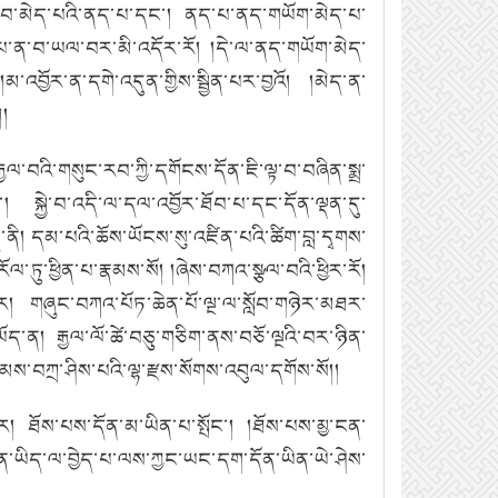
ྱོར་བ་མེད་པའི་ནད་པ་དང་། ནད་པ་ནད་གཡོག་མེད་པ་
་པ་ན་བ་ཡལ་བར་མི་འདོར་རོ། །དེ་ལ་ནད་གཡོག་མེད་
འབྱོར་ན་དགེ་འདུན་གྱིས་སྦྱིན་པར་བྱའོ། །མེད་ན་
།།
ལ་བའི་གསུང་རབ་ཀྱི་དགོངས་དོན་ཇི་ལྟ་བ་བཞིན་སྨྲ་
་། སྐྱེ་བ་འདི་ལ་དལ་འབྱོར་ཐོབ་པ་དང་དོན་ལྡན་དུ་
ནི། དམ་པའི་ཆོས་ཡོངས་སུ་འཛིན་པའི་ཚིག་བླ་དྭགས་
་ཏུ་ཕྱིན་པ་རྣམས་སོ། །ཞེས་བཀའ་སྩལ་བའི་ཕྱིར་རོ།
ར། གཞུང་བཀའ་པོཏ་ཆེན་པོ་ལྔ་ལ་སློབ་གཉེར་མཐར་
་ན། རྒྱལ་ལོ་ཚེ་བཅུ་གཅིག་ནས་བཅོ་ལྔའི་བར་ཉིན་
ང་མས་བཀྲ་ཤིས་པའི་ལྷ་རྫས་སོགས་འབུལ་དགོས་སོ།།
ར། ཐོས་པས་དོན་མ་ཡིན་པ་སྤོང་། །ཐོས་པས་མྱ་ངན་
ིན་ཡིད་ལ་བྱེད་པ་ལས་ཀྱང་ཡང་དག་དོན་ཡིན་ཡེ་ཤེས་