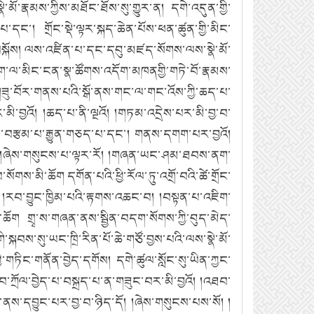
མོ་རྣམས་ཀྱིས་མཐོང་ཐོས་སུ་གྱུར་ན། དགེ་འདུན་གྱི་
་། གྲོང་སྡེ་ལྟར་སྐད་ཆེན་པོས་ཕན་ཚུན་གྱི་མིང་
་བསྐོས། ལས་འཛིན་པ་དང་དབུ་མཛད་སོགས་ལས་སྣེ་མོ་
དག་ལ་མིང་ངན་སྣ་ཚོགས་འདོག་མཁནགྱི་གཏེ་བོ་རྣམས་
་གཟུ་བོར་གནས་པའི་སྒོ་ནས་གང་ལ་གང་འོས་ཀྱི་ཆད་པ་
བྱའོ། །ཆད་པ་ནི་ལྔའོ། །གཏམ་འདྲེས་པར་མི་བྱ་བ་
གས་བརྩམ་པ་རྒྱུན་གཅད་པ་དང་། གནས་དགག་པར་བྱའོ།
དོ། །ཞེས་གསུངས་པ་ལྟར་རོ། །གཞན་ཡང་ཤམ་ཐབས་ནག་
ས་མི་ཆོག དགོན་པའི་ཕྱི་རོལ་ཏུ་འགྲོ་བའི་ཚེ་གྲོང་
ྱིས། །རབ་བྱུང་ཁྱིམ་པའི་རྟགས་འཆང་བ། །བསྟན་པ་འཇིག་
ི་ཆོག གྲྭ་ས་གཞན་ནས་སྦྱིན་བདག་སོགས་ཀྱི་བུད་མེད་
བས་སུ་ཡང་ཁྲི་རིན་པོ་ཆེ་གཙོ་བྱས་པའི་ལས་སྣེ་མོ་
ི་གཏིང་གནོན་བྱེད་དགོས། དགེ་ཚུལ་སློང་སུ་ཡིན་ཀྱང་
འཐབ་ཀྲོལ་བྱེད་པ་བསྐྲད་པ་ན་གཟུང་བར་མི་བྱའོ། །འཐབ་
ས་ནས་དབྱུང་པར་བྱ་བ་ཉིད་དོ། །ཞེས་གསུངས་པས་སོ། །