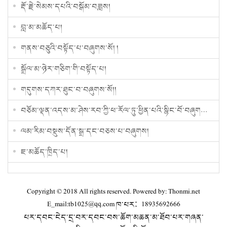
རྡོ་རྗེ་སེམས་དཔའི་བསྒོམ་བཟླས།
བླ་མ་མཆོད་པ།
གནས་བཅུའི་བསྟོད་པ་བཞུགས་སོ། །
སྒྲོལ་མ་ཉེར་གཅིག་གི་བསྟོད་པ།
གདུགས་དཀར་ཐུང་བ་བཞུགས་སོ།།
བཅོམ་ལྡན་འདས་མ་ཤེས་རབ་ཀྱི་ཕ་རོལ་ཏུ་ཕྱིན་པའི་སྙིང་བོ་བཞུགས་སོ།།
ལམ་རིམ་བསྡུས་དོན་སྒྲ་དང་བཅས་པ་བཞུགས།
ཇ་མཆོད་ཁྲིད་པ།
Copyright © 2018 All rights reserved. Powered by: Thonmi.net
E_mail:tb1025@qq.com ཁ་པར：18935692666
པར་དབང་ངེད་དྲ་བར་དབང་བས་ཆོག་མཆན་མ་ཐོབ་པར་གཞན་