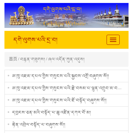
དགེ་ལུགས་པའི་དྲ་བ།
Toggle
navigation
首页
/
བརྙན་གཟུགས།
/
ཞལ་འདོན་ཀུན་འདུས།
ཨ་ཁུ་འཇམ་དཔལ་གྱིས་གསུངས་པའི་སྐྱབས་འགྲོ་བཞུགས་སོ།།
ཨ་ཁུ་འཇམ་དཔལ་གྱིས་གསུངས་པའི་རྗེ་བསམ་པ་ལྷུན་འགྲུབ་མ་བཞུགས་སོ།།
ཨ་ཁུ་འཇམ་དཔལ་གྱིས་གསུངས་པའི་ཇོ་བསྟོད་བཞུགས་སོ།།
དབྱངས་ཅན་མའི་བསྟོད་པ་ཆུ་འཛིན་དཀར་བོ་མ།
རྟེན་འབྲེལ་བསྟོད་པ་བཞུགས་སོ།།