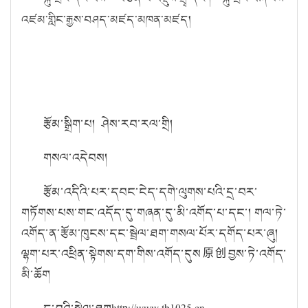
འཛམ་གླིང་རྒྱས་བཤད་མཛད་མཁན་མཛད།
རྩོམ་སྒྲིག་པ། ཤེས་རབ་རལ་གྲི།
གསལ་འདེབས།
རྩོམ་འདིའི་པར་དབང་ངེད་དགེ་ལུགས་པའི་དྲ་བར་
གཏོགས་པས་གང་འདོད་དུ་གཞན་དུ་མི་འགོད་པ་དང་། གལ་ཏེ་
འགོད་ན་རྩོམ་ཁུངས་དང་སྦྲེལ་ཐག་གསལ་པོར་དགོད་པར་ཞུ།
ལྷག་པར་འཕྲིན་སྟེགས་དག་གིས་འགོད་དུས原创བྱས་ཏེ་འགོད་
མི་ཆོག