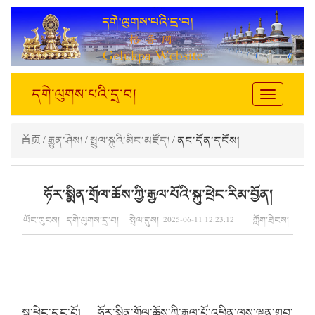
དགེ་ལུགས་པའི་དྲ་བ།
Toggle
navigation
首页
/
རྒྱུན་ཤེས།
/
སྤྲུལ་སྐུའི་མིང་མཛོད།
/ ནང་དོན་དངོས།
ཧོར་སྨིན་གྲོལ་ཆོས་ཀྱི་རྒྱལ་པོའི་སྐུ་ཕྲེང་རིམ་བྱོན།
ཡོང་ཁུངས། དགེ་ལུགས་དྲ་བ། སྤེལ་དུས། 2025-06-11 12:23:12 ཀློག་ཐེངས།
སྐུ་ཕྲེང་དང་བོ། ཧོར་སྨིན་གྲོལ་ཆོས་ཀྱི་རྒྱལ་པོ་འཕྲིན་ལས་ལྷུན་གྲུབ་