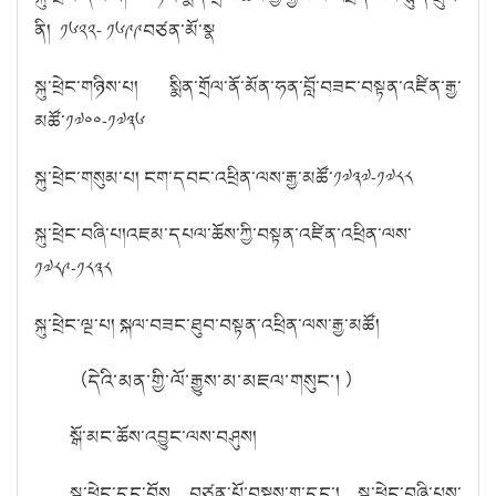
ནི། ༡༦༢༢- ༡༦༩༩བཙན་མོ་སྣ
སྐུ་ཕྲེང་གཉིས་པ། སྨིན་གྲོལ་ནོ་མོན་ཧན་བློ་བཟང་བསྟན་འཛིན་རྒྱ་
མཚོ་༡༧༠༠-༡༧༣༦
སྐུ་ཕྲེང་གསུམ་པ། ངག་དབང་འཕྲིན་ལས་རྒྱ་མཚོ་༡༧༣༧-༡༧༨༨
སྐུ་ཕྲེང་བཞི་པ།འཇམ་དཔལ་ཆོས་ཀྱི་བསྟན་འཛིན་འཕྲིན་ལས་
༡༧༨༩-༡༨༣༨
སྐུ་ཕྲེང་ལྔ་པ། སྐལ་བཟང་ཐུབ་བསྟན་འཕྲིན་ལས་རྒྱ་མཚོ།
（དེའི་མན་གྱི་ལོ་རྒྱུས་མ་མཇལ་གསུང་། ）
སྒོ་མང་ཆོས་འབྱུང་ལས་བཤུས།
སྐུ་ཕྲེང་དང་བོས བཙན་པོ་བསྡུས་གྲྭ་དང་། སྐུ་ཕྲེང་བཞི་པས་