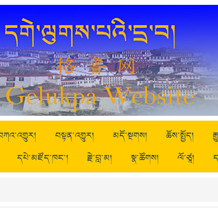
བཀའ་འགྱུར།
བསྟན་འགྱུར།
མདོ་སྔགས།
ཆོས་སྤྱོད།
ར
དཔེ་མཛོད་ཁང་།
རྗེ་བླ་མ།
སྣ་ཚོགས།
ལོ་ཙཱ།
ད