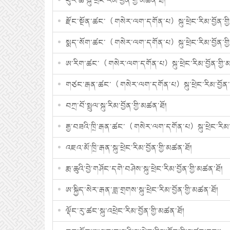
ཕུར་ཚ་སྐུ་ཕྲེང་རིམ་བྱོན་གྱི་མཚན་ཐོ།
རྫོང་སྔོན་ཚང་（ གསེར་ལག་དགོན་པ）སྐུ་ཕྲེང་རིམ་བྱོན་གྱ
སྨད་སོག་ཚང་（ གསེར་ལག་དགོན་པ）སྐུ་ཕྲེང་རིམ་བྱོན་གྱ
ཨ་རིག་ཚང་（ གསེར་ལག་དགོན་པ）སྐུ་ཕྲེང་རིམ་བྱོན་གྱི་
གཙང་རྒན་ཚང་（ གསེར་ལག་དགོན་པ）སྐུ་ཕྲེང་རིམ་བྱོན་ག
བཀྲ་བོ་སྤྲུལ་སྐུ་རིམ་བྱོན་གྱི་མཚན་ཐོ།
རྒྱ་བཟའི་ཁྲི་རྒན་ཚང་（ གསེར་ལག་དགོན་པ）སྐུ་ཕྲེང་རིམ་བ
འཇའ་མོ་ཁྲི་རྒན་སྐུ་ཕྲེང་རིམ་བྱོན་གྱི་མཚན་ཐོ།
རྨ་ཆུའི་བྱེ་གཤོང་དགེ་བཤེས་སྐུ་ཕྲེང་རིམ་བྱོན་གྱི་མཚན་ཐོ།
ཨ་སྐྱིད་སེར་རྒན་ཟླ་གྲགས་སྐུ་ཕྲེང་རིམ་བྱོན་གྱི་མཚན་ཐོ།
ལྡོང་རུ་ཚང་སྐུ་འཕྲེང་རིམ་བྱོན་གྱི་མཚན་ཐོ།