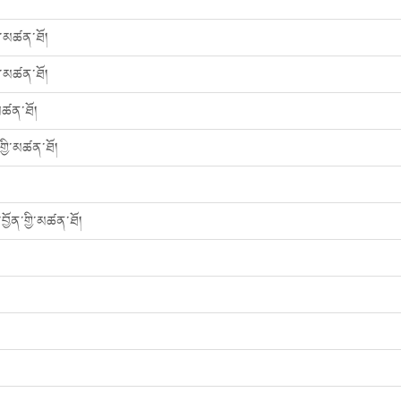
ི་མཚན་ཐོ།
ི་མཚན་ཐོ།
མཚན་ཐོ།
ྱི་མཚན་ཐོ།
ྱོན་གྱི་མཚན་ཐོ།