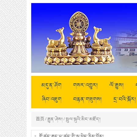
མདུན་ཤོག
གསར་འགྱུར།
ལོ་རྒྱུས།
ཞིབ་འཇུག
བརྙན་གཟུགས།
དྲ་བའི་སྐོར།
首页
/
རྒྱུན་ཤེས།
/
སྤྲུལ་སྐུའི་མིང་མཛོད།
གྲོ་ཚང་རྒྱུད་པ་ཚང་གི་སྐུ་ཕྲེང་རིམ་བྱོན།