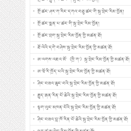
གྲོ་ཚང་ཤར་ཀ་རིང་དཀའ་བཅུ་ཚང་གི་སྐུ་ཕྲེང་རིམ་བྱོན།
གྲོ་ཚང་སྨན་པ་ཚང་གི་སྐུ་ཕྲེང་རིམ་བྱོན།
གྲོ་ཚང་བྲག་སྐུ་ཕྲེང་རིམ་བྱོན་གྱི་མཚན་ཐོ།
ཐོ་ལེའི་དགེ་བཤེས་སྐུ་ཕྲེང་རིམ་བྱོན་གྱི་མཚན་ཐོ།
ཨ་ལགས་འཇའ་མོ་（ཁྲི་ཀ་）སྐུ་ཕྲེང་རིམ་བྱོན་གྱི་མཚན་ཐོ།
ཨ་ཝོ་རི་ཁྲོད་པའི་སྐུ་ཕྲེང་རིམ་བྱོན་གྱི་མཚན་ཐོ།
ཤིང་བཟའ་ཆུང་བའི་སྐུ་ཕྲེང་རིམ་བྱོན་གྱི་མཚན་ཐོ།
རྒྱུད་རྒན་རིན་པོ་ཆེའི་སྐུ་ཕྲེང་རིམ་བྱོན་གྱི་མཚན་ཐོ།
སྟག་ལུང་མཁན་པོའི་སྐུ་ཕྲེང་རིམ་བྱོན་གྱི་མཚན་ཐོ།
ཤིང་བཟའ་བླ་ཁོ་རིན་པོ་ཆེའི་སྐུ་ཕྲེང་རིམ་བྱོན་གྱི་མཚན་ཐོ།