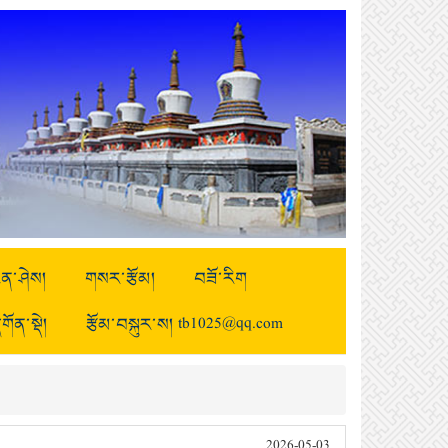
ྒྱུན་ཤེས།
གསར་རྩོམ།
བཟོ་རིག
གོན་སྡེ།
རྩོམ་བསྐུར་ས། tb1025@qq.com
2026-05-03