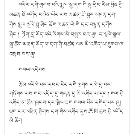
འདིར་དགེ་ལུགས་པའི་སྤྲུལ་སྐུ་དག་གི་སྐུ་ཕྲེང་རིམ་བྱོན་གྱི་
མཚན་ཐོ་འགོད་བཞིན་ཡོད་པས་མཚན་ཐོ་སྐུར་མཁན་དག་
གིས་སྤྲུལ་སྐུའི་སྐུ་ཕྲེང་ཆོག་མཆན་ཡི་གེ་དང་བསྟུན་དགོས་
ཤིང་། ཉོག་དྲ་ཡོད་པའི་རིགས་མི་བསྐུར་བར་ཞུ། ད་ལྟའི་སྤྲུལ་
སྐུ་ཆོག་མཆན་ཡོད་པ་དག་གི་མཚན་ལས་མི་འགོད་པ་ཐུགས་ལ་
བསྣམ་པར་ཞུ།
གསལ་འདེབས།
རྩོམ་འདིའི་པར་དབང་ངེད་དགེ་ལུགས་པའི་དྲ་བར་
གཏོགས་པས་གང་འདོད་དུ་གཞན་དུ་མི་འགོད་པ་དང་། གལ་ཏེ་
འགོད་ན་རྩོམ་ཁུངས་དང་སྦྲེལ་ཐག་གསལ་པོར་དགོད་པར་ཞུ།
ལྷག་པར་འཕྲིན་སྟེགས་དག་གིས་འགོད་དུས
原创
བྱས་ཏེ་འགོད་
མི་ཆོག