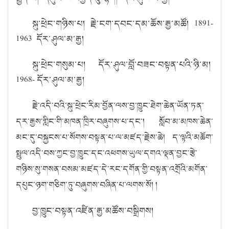
སྐུ་ཕྲེང་གཉིས་པ། རྗེ་ངག་དབང་དམ་ཆོས་རྒྱ་མཚོ། 1891-
1963 དོར་ཤུལ་མ་རྒྱ།
སྐུ་ཕྲེང་གསུམ་པ། དོར་ཤུལ་བློ་བཟང་བསྟན་པའི་ཉི་མ།
1968-
དོར་ཤུལ་མ་རྒྱ།
རྗེ་འདི་བའི་སྐུ་ཕྲེང་རིམ་བྱོན་ལས་བྱ་ཁྱུང་ཐེག་ཆེན་ཡོན་ཏན་
དར་རྒྱས་གླིང་གི་མཁན་ཁྲིར་བཞུགས་པ་དང་། སློབ་མ་མཁས་ཆེན་
མང་དུ་བསྐྱངས་པ་སོགས་བསྟན་པ་ལ་མཛད་རྗེས་ཆེ། ད་ལྟའི་མཆོག་
སྤྲུལ་འདི་བས་ཀྱང་བྱ་ཁྱུང་དང་འཕགས་ཡུལ་དགའ་ལྡན་བྱང་རྩེ་
གཉིས་སུ་གསན་བསམ་མཛད་དེ་རང་དགོན་གྱི་བསྟན་འགྲོའི་མགོན་
དཔུང་ཉག་གཅིག་ཏུ་བཞུགས་བཞིན་པ་ལགས་སོ། །
བྱ་ཁྱུང་བསྟན་འཛིན་རྒྱ་མཚོས་བསྒྲིགས།