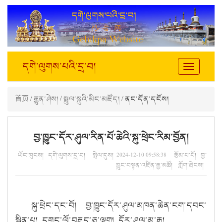
དགེ་ལུགས་པའི་དྲ་བ།
Toggle
navigation
首页
/
རྒྱུན་ཤེས།
/
སྤྲུལ་སྐུའི་མིང་མཛོད།
/ ནང་དོན་དངོས།
བྱ་ཁྱུང་དོར་ཤུལ་རིན་པོ་ཆེའི་སྐུ་ཕྲེང་རིམ་བྱོན།
ཡོང་ཁུངས། དགེ་ལུགས་དྲ་བ། སྤེལ་དུས། 2024-12-10 09:58:38 རྩོམ་པ་པོ། བྱ་
ཁྱུང་བསྟན་འཛིན་རྒྱ་མཚོ། ཀློག་ཐེངས།
སྐུ་ཕྲེང་དང་བོ། བྱ་ཁྱུང་དོར་ཤུལ་མཁན་ཆེན་ངག་དབང་
སྦྱིན་པ། དགུང་ལོ་བརྒྱད་ཅུ་ལྷག། དོར་ཤུལ་མ་རྒྱ།