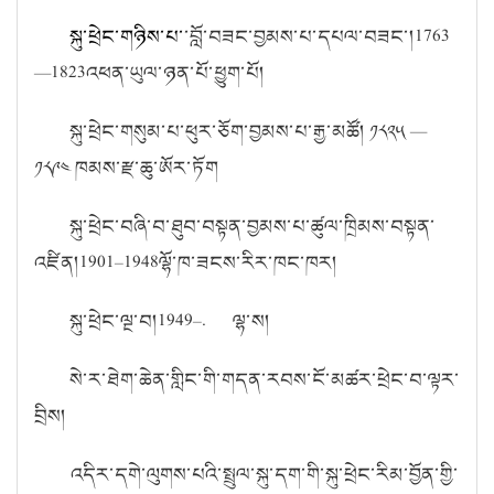
སྐུ་ཕྲེང་གཉིས་པ་
་བློ་བཟང་བྱམས་པ་དཔལ་བཟང་།1763
—1823འཕན་ཡུལ་ཉན་པོ་ཕྱུག་པོ།
སྐུ་ཕྲེང་གསུམ་པ་ཕུར་ཅོག་བྱམས་པ་རྒྱ་མཚོ། ༡༨༢༥ —
༡༨༩༤ ཁམས་རྫ་ཆུ་ཨོར་ཏོག
སྐུ་ཕྲེང་བཞི་བ་ཐུབ་བསྟན་བྱམས་པ་ཚུལ་ཁྲིམས་བསྟན་
འཛིན།1901–1948ལྷོ་ཁ་ཟངས་རིར་ཁང་ཁར།
སྐུ་ཕྲེང་ལྔ་བ།1949–. ལྷ་ས།
སེ་ར་ཐེག་ཆེན་གླིང་གི་གདན་རབས་ངོ་མཚར་ཕྲེང་བ་ལྟར་
བྲིས།
འདིར་དགེ་ལུགས་པའི་སྤྲུལ་སྐུ་དག་གི་སྐུ་ཕྲེང་རིམ་བྱོན་གྱི་