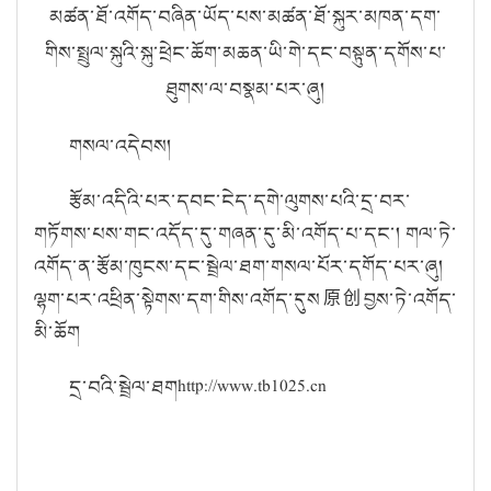
མཚན་ཐོ་འགོད་བཞིན་ཡོད་པས་མཚན་ཐོ་སྐུར་མཁན་དག་
གིས་སྤྲུལ་སྐུའི་སྐུ་ཕྲེང་ཆོག་མཆན་ཡི་གེ་དང་བསྟུན་དགོས་པ་
ཐུགས་ལ་བསྣམ་པར་ཞུ།
གསལ་འདེབས།
རྩོམ་འདིའི་པར་དབང་ངེད་དགེ་ལུགས་པའི་དྲ་བར་
གཏོགས་པས་གང་འདོད་དུ་གཞན་དུ་མི་འགོད་པ་དང་། གལ་ཏེ་
འགོད་ན་རྩོམ་ཁུངས་དང་སྦྲེལ་ཐག་གསལ་པོར་དགོད་པར་ཞུ།
ལྷག་པར་འཕྲིན་སྟེགས་དག་གིས་འགོད་དུས
原创
བྱས་ཏེ་འགོད་
མི་ཆོག
དྲ་བའི་སྦྲེལ་ཐག
http://www.tb1025.cn