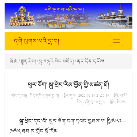
དགེ་ལུགས་པའི་དྲ་བ།
Toggle
navigation
首页
/
རྒྱུན་ཤེས།
/
སྤྲུལ་སྐུའི་མིང་མཛོད།
/ ནང་དོན་དངོས།
ཕུར་ཅོག་ སྐུ་ཕྲེང་རིམ་བྱོན་གྱི་མཚན་ཐོ།
ཡོང་ཁུངས། ངེད་དགེ་ལུགས་དྲ་བ། སྤེལ་དུས། 2022-02-19 21:27:49 རྩོམ་པ་པོ།
ངེད་དགེ་ལུགས་དྲ་བ། ཀློག་ཐེངས།
སྐུ་ཕྲེང་དང་བོ་་
ཕུར་ཅོག་ངག་དབང་བྱམས་པ། ཁྱི༡༦༨༢—
༡༧༦༢ ཐམ་ཁ་གྲོང་སྣོ་རོམ