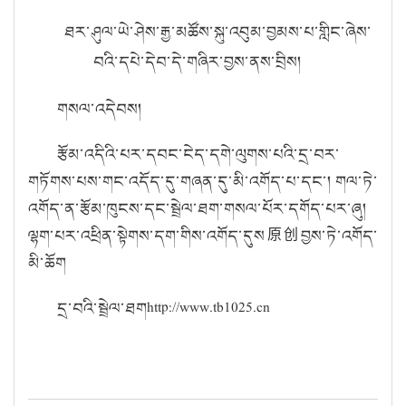
ཐར་ཤུལ་ཡེ་ཤེས་རྒྱ་མཚོས་སྐུ་འབུམ་བྱམས་པ་གླིང་ཞེས་
བའི་དཔེ་དེབ་དེ་གཞིར་བྱས་ནས་བྲིས།
གསལ་འདེབས།
རྩོམ་འདིའི་པར་དབང་ངེད་དགེ་ལུགས་པའི་དྲ་བར་
གཏོགས་པས་གང་འདོད་དུ་གཞན་དུ་མི་འགོད་པ་དང་། གལ་ཏེ་
འགོད་ན་རྩོམ་ཁུངས་དང་སྦྲེལ་ཐག་གསལ་པོར་དགོད་པར་ཞུ།
ལྷག་པར་འཕྲིན་སྟེགས་དག་གིས་འགོད་དུས
原创
བྱས་ཏེ་འགོད་
མི་ཆོག
དྲ་བའི་སྦྲེལ་ཐག
http://www.tb1025.cn