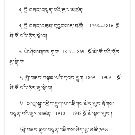
༢ བློ་བཟང་བསྟན་པའི་རྒྱལ་མཚན།
༣ བློ་བཟང་འཇམ་དབྱངས་རྒྱ་མཚོ། 1768---1816 སྒོ་
མེ་ཚོ་པའི་ཧོར་སྡེ་བ།
༤ ཡེ་ཤེས་མཁས་གྲུབ། 1817--1869 སྒོ་མེ་ཚོ་པའི་ཧོར་
རྒྱ་སྡེ་བ།
༥ བློ་བཟང་བསྟན་པའི་དབང་ཕྱུག 1869----1909 སྒོ་
མེ་ཚོ་པའི་ཧོར་རྒྱ་སྡེ་བ།
༦ ཨ་ཀྱཱ་སྐུ་འཕྲེང་དྲུག་པ་འཇིགས་མེད་ལུང་རྟོགས་
བསྟན་པའི་རྒྱལ་མཚན། 1910 --- 1948 སྒོ་མེ་སྟག་ལུང་།
7བློ་བཟང་ཐུབ་བསྟན་འཇིགས་མེད་རྒྱ་མཚོ།༡༩༥༡---