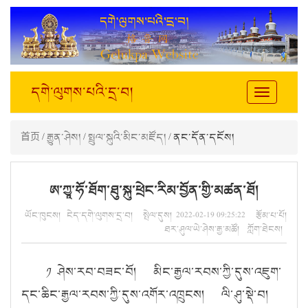
དགེ་ལུགས་པའི་དྲ་བ།
Toggle
navigation
首页
/
རྒྱུན་ཤེས།
/
སྤྲུལ་སྐུའི་མིང་མཛོད།
/ ནང་དོན་དངོས།
ཨ་ཀྱཱ་ཧོ་ཐོག་ཐུ་སྐུ་ཕྲེང་རིམ་བྱོན་གྱི་མཚན་ཐོ།
ཡོང་ཁུངས། ངེད་དགེ་ལུགས་དྲ་བ། སྤེལ་དུས། 2022-02-19 09:25:22 རྩོམ་པ་པོ།
ཐར་ཤུལ་ཡེ་ཤེས་རྒྱ་མཚོ། ཀློག་ཐེངས།
༡ ཤེས་རབ་བཟང་བོ། མིང་རྒྱལ་རབས་ཀྱི་དུས་འཇུག་
དང་ཆིང་རྒྱལ་རབས་ཀྱི་དུས་འགོར་འཁྲུངས། ལི་ཤུ་སྡེ་བ།