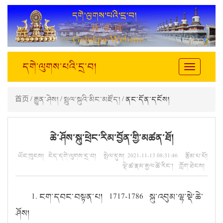
དགེ་ལུགས་པའི་དྲ་བ།
Toggle
navigation
首页
/
རྒྱུན་ཤེས།
/
སྤྲུལ་སྐུའི་མིང་མཛོད།
/ ནང་དོན་དངོས།
ཆེ་ཤོས་སྐུ་ཕྲེང་རིམ་བྱོན་གྱི་མཚན་ཐོ།
ཡོང་ཁུངས། ངེད་དགེ་ལུགས་དྲ་བ། སྤེལ་དུས། 2021-11-13 08:31:46 རྩོམ་པ་པོ།
ལྡེ་ཚ་རྣམ་རྒྱལ་ཚེ་རིང་། ཀློག་ཐེངས།
1. ངག་དབང་བསྟན་པ། 1717-1786 སྐུ་འབུམ་ལྷ་སྡེ་ཆེ་
ཤོས།