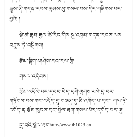
རྒྱུས་ནི་གདན་རབས་རྣམས་སུ་གསལ་བས་དེར་གཟིགས་པར་
བྱའོ། །
ལྡེ་ཚ་རྣམ་རྒྱལ་ཚེ་རིང་གིས་སྐུ་འབུམ་གདན་རབས་ལས་
བཏུས་ཏེ་བསྒྲིགས།
རྩོམ་སྒྲིག་པ།
ཤེས་རབ་རལ་གྲི།
གསལ་འདེབས།
རྩོམ་འདིའི་པར་དབང་ངེད་དགེ་ལུགས་པའི་དྲ་བར་
གཏོགས་པས་གང་འདོད་དུ་གཞན་དུ་མི་འགོད་པ་དང་། གལ་ཏེ་
འགོད་ན་རྩོམ་ཁུངས་དང་སྦྲེལ་ཐག་གསལ་པོར་དགོད་པར་ཞུ།
དྲ་བའི་སྦྲེལ་ཐག
http://www.tb1025.cn