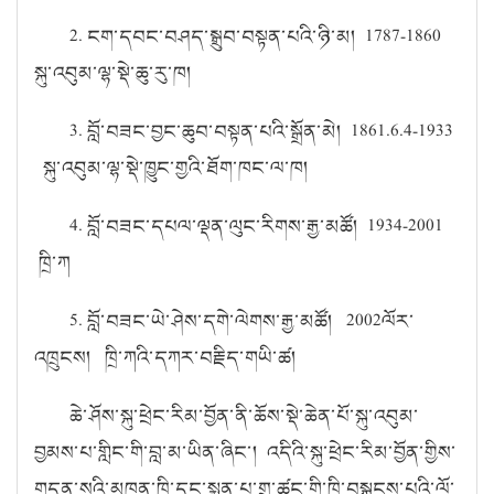
2. ངག་དབང་བཤད་སྒྲུབ་བསྟན་པའི་ཉི་མ། 1787-1860
སྐུ་འབུམ་ལྷ་སྡེ་ཆུ་རུ་ཁ།
3. བློ་བཟང་བྱང་ཆུབ་བསྟན་པའི་སྒྲོན་མེ། 1861.6.4-1933
སྐུ་འབུམ་ལྷ་སྡེ་ཁྱུང་གྱའི་ཐོག་ཁང་ལ་ཁ།
4. བློ་བཟང་དཔལ་ལྡན་ལུང་རིགས་རྒྱ་མཚོ། 1934-2001
ཁྲི་ཀ
5. བློ་བཟང་ཡེ་ཤེས་དགེ་ལེགས་རྒྱ་མཚོ། 2002ལོར་
འཁྲུངས། ཁྲི་ཀའི་དཀར་བརྗིད་གཡི་ཚ།
ཆེ་ཤོས་སྐུ་ཕྲེང་རིམ་བྱོན་ནི་ཆོས་སྡེ་ཆེན་པོ་སྐུ་འབུམ་
བྱམས་པ་གླིང་གི་བླ་མ་ཡིན་ཞིང་། འདིའི་སྐུ་ཕྲེང་རིམ་བྱོན་གྱིས་
གདན་སའི་མཁན་ཁྲི་དང་སྨན་པ་གྲྭ་ཚང་གི་ཁྲི་བསྐྱངས་པའི་ལོ་