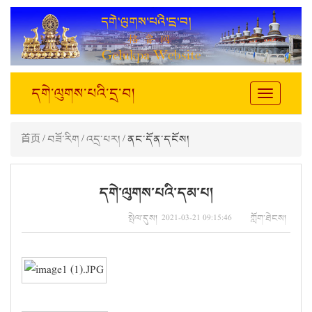
དགེ་ལུགས་པའི་དྲ་བ།
Toggle
navigation
首页
/
བཟོ་རིག
/
འདྲ་པར།
/ ནང་དོན་དངོས།
དགེ་ལུགས་པའི་དམ་པ།
སྤེལ་དུས། 2021-03-21 09:15:46 ཀློག་ཐེངས།