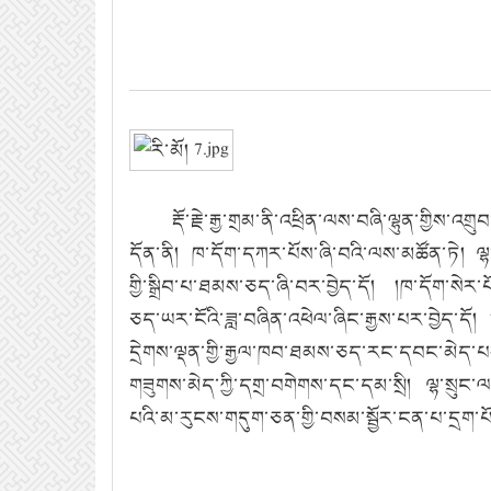
རྡོ་རྗེ་རྒྱ་གྲམ་ནི་འཕྲིན་ལས་བཞི་ལྷུན་གྱིས་འག
དོན་ནི། ཁ་དོག་དཀར་པོས་ཞི་བའི་ལས་མཚོན་ཏེ། ལྷ
གྱི་སྒྲིབ་པ་ཐམས་ཅད་ཞི་བར་བྱེད་དོ། །ཁ་དོག་སེ
ཅད་ཡར་ངོའི་ཟླ་བཞིན་འཕེལ་ཞིང་རྒྱས་པར་བྱེད་དོ།
དྲེགས་ལྡན་གྱི་རྒྱལ་ཁབ་ཐམས་ཅད་རང་དབང་མེད་པ
གཟུགས་མེད་ཀྱི་དགྲ་བགེགས་དང་དམ་སྲི། ལྷ་སྲུང་ལ
པའི་མ་རུངས་གདུག་ཅན་གྱི་བསམ་སྦྱོར་ངན་པ་དྲག་པོ