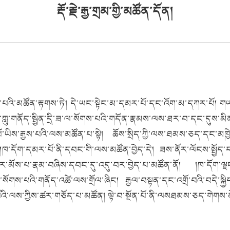
རྡོ་རྗེ་རྒྱ་གྲམ་གྱི་མཚོན་དོན།
ྲུབ་པའི་མཚོན་རྟགས་ཏེ། དེ་ཡང་སྟེང་མ་དམར་པོ་དང་འོག་མ་དཀར་པོ། ག
་ཀླུ་གནོད་སྦྱིན་དྲི་ཟ་ལ་སོགས་པའི་གདོན་རྣམས་ལས་ཐར་བ་དང་དུས་མི
ར་པོ་ཡིས་རྒྱས་པའི་ལས་མཚོན་པ་སྟེ། ཆོས་སྲིད་ཀྱི་ལས་ཐམས་ཅད་དང་མ
 །ཁ་དོག་དམར་པོ་ནི་དབང་གི་ལས་མཚོན་བྱེད་དེ། ཟས་ནོར་ལོངས་སྤྱོད་
ར་མོས་པ་རྣམ་བཞིས་དབང་དུ་འདུ་བར་བྱེད་པ་མཚོན་ནོ། །ཁ་དོག་ལྗ
་སོགས་པའི་གནོད་འཚེ་ལས་གྲོལ་ཞིང། རྒྱལ་བསྟན་དང་འགྲོ་བའི་བདེ་སྐྱ
འི་ལས་ཀྱིས་ཚར་གཅོད་པ་མཚོན། ལྟེ་བ་སྔོན་པོ་ནི་ལསཐམས་ཅད་གེགས་མེད