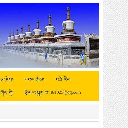
ྒྱུན་ཤེས།
གསར་རྩོམ།
བཟོ་རིག
གོན་སྡེ།
རྩོམ་བསྐུར་ས། tb1025@qq.com