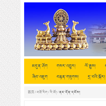
མདུན་ཤོག
གསར་འགྱུར།
ལོ་རྒྱུས།
ཞིབ་འཇུག
བརྙན་གཟུགས།
དྲ་བའི་སྐོར།
首页
/
བཟོ་རིག
/
རི་མོ།
/ ནང་དོན་དངོས།