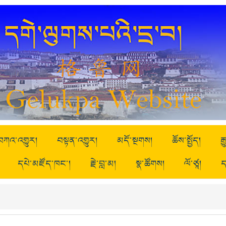
བཀའ་འགྱུར།
བསྟན་འགྱུར།
མདོ་སྔགས།
ཆོས་སྤྱོད།
ར
དཔེ་མཛོད་ཁང་།
རྗེ་བླ་མ།
སྣ་ཚོགས།
ལོ་ཙཱ།
ད