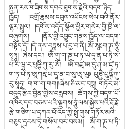
སྤྱན་རས་གཟིགས་དབང་ཐུགས་རྗེའི་བདག་ཉིད་
ཁྱོད། །འགྲོ་རྣམས་དབུལ་འཕོངས་སེལ་བའི་ནོར་
ལྷར་སྤྲུལ། །དགོས་འདོད་སྩོལ་ཕྱིར་གསེར་གྱི་ཁྲི་ལ་
བཞུགས། །ནོར་གྱི་འབྱུང་གནས་ཁྱོད་ལ་བདག་
བསྟོད་དོ། །དེ་ནས་བཟླས་པ་བྱ་བ་ནི། ཨོཾ་ཨཱཿག་ཎ་ཧཱུཾ་
སྭཱཧཱ། ཞེས་དང༌། ཨོཾ་གུ་ག་ཎ་པ་ཏ་ཡེ་དཱ་ན་པ་ཏི་ས་
པ་རི་ཝཱ་ར་པུཥྚིཾ་ཀུ་རུ་ཨོཾ། ཨོཾ་བཛྲ་ཨ་དུ་ཤ་མ་ཛ་ཏ་
ག་ཏ་པེ་ཏ་ཨཱཀརྵ་ཡ་དཱ་ན་བ་སུ་ཨཱ་ཡུཿ པུཎྱཻ་པུཥྚིཾ་ཀུ་
རུ་སྭཱཧཱ། ག་ག་ག་གག།།ཞེས་ཅི་མང་བཟླ། གཏོར་མ་
བདུད་རྩིར་བྱིན་གྱིས་བརླབས། ཚོགས་ཀྱི་བདག་པོ་
འཁོར་དང་བཅས་པའི་ལྗགས་ཧཱུཾ་ལས་སྐྱེས་པའི་རྡོ་རྗེ་
རྩེ་གཅིག་པ་དཀར་པོ་འོད་ཀྱི་སྦུ་གུས་གཏོར་མའི་
བཅུད་དྲངས་ཏེ་གསོལ་བར་བསམ། ཨོཾ་ག་ཎ་པ་ཏི་