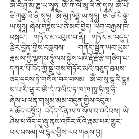
ཨོཾ་བཻ་ཤྲ་མ་ཎཱ་ཡ་སྭཱཧཱ། ཨོཾ་ཀི་ལི་མཱ་ལི་ནེ་སྭཱཧཱ། ཨོཾ་པི་
ཙི་ཀུནྜ་ལི་ནི་སྭཱཧཱ། ཨོཾ་མུ་ཁེནྡྲཱ་ཡ་སྭཱཧཱ། ཨོཾ་ཙ་རཻ་ནྟྲཱ་
ཡ་སྭཱཧཱ། ཞེས་བཟླས་པ་ཅི་མང་བྱེད། ཡིག་བརྒྱས་ཁ་
བསྐང༌། གཏོར་མ་འབུལ་བ་ནི། གཏོར་མ་བདུད་
རྩིར་བྱིན་གྱིས་བརླབས། གནོད་སྦྱིན་ཡབ་ཡུམ་
རྣམས་ཀྱི་ལྗགས་ཧཱུཾ་ལས་སྐྱེས་པའི་རྡོ་རྗེ་རྩེ་གཅིག་པ་
དཀར་པོ་འོད་ཀྱི་སྦུ་གུས་གཏོར་མའི་བཅུད་ཐམས་
ཅད་དྲངས་ཏེ་གསོལ་བར་བསམ། ཨོཾ་བ་སུ་ངྷ་རི་བྷྱཿ
ས་པ་རི་ཝཱ་ར་ཨི་དཾ་བ་ལིང་ཏ་ཁ་ཁ་ཁཱ་ཧི་ཁཱ་ཧི།
ཞེས་པ་ལན་གསུམ་མམ་བདུན་གྱིས་འབུལ།
མཆོད་བསྟོད། འདོད་དོན་ལ་གསོལ་བ་འདེབས། ཡེ་
ཤེས་པ་འོད་དུ་ཞུ་ནས་འཁོར་ལོའི་རྣམ་པར་གྱུར་
པར་བསམ། ཡེ་ངྷར་གྱིས་རབ་གནས་བྱ།