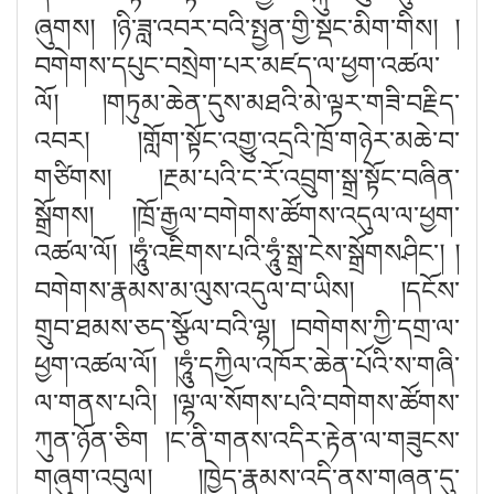
ཞུགས
། །
ཉི་ཟླ་འབར་བའི་སྤྱན་གྱི་སྡང་མིག་གིས
། །
བགེགས་དཔུང་བསྲེག་པར་མཛད་ལ་ཕྱག་འཚལ་
ལོ
། །
གཏུམ་ཆེན་དུས་མཐའི་མེ་ལྟར་གཟི་བརྗིད་
འབར
། །
གློག་སྟོང་འགྱུ་འདྲའི་ཁྲོ་གཉེར་མཆེ་བ་
གཙིགས
། །
རྔམ་པའི་ང་རོ་འབྲུག་སྒྲ་སྟོང་བཞིན་
སྒྲོགས
། །
ཁྲོ་རྒྱལ་བགེགས་ཚོགས་འདུལ་ལ་ཕྱག་
འཚལ་ལོ
། །
ཧཱུཾ་འཇིགས་པའི་ཧཱུཾ་སྒྲ་ངེས་སྒྲོགསཤིང༌
། །
བགེགས་རྣམས་མ་ལུས་འདུལ་བ་ཡིས
། །
དངོས་
གྲུབ་ཐམས་ཅད་སྩོལ་བའི་ལྷ
། །
བགེགས་ཀྱི་དགྲ་ལ་
ཕྱག་འཚལ་ལོ
། །
ཧཱུཾ་དཀྱིལ་འཁོར་ཆེན་པོའི་ས་གཞི་
ལ་གནས་པའི
། །
ལྷ་ལ་སོགས་པའི་བགེགས་ཚོགས་
ཀུན་ཉོན་ཅི
ག །
ང་ནི་གནས་འདིར་རྟེན་ལ་གཟུངས་
གཞུག་འབུལ
། །
ཁྱེད་རྣམས་འདི་ནས་གཞན་དུ་