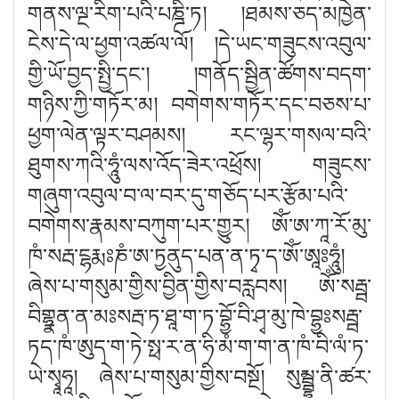
གནས་ལྔ་རིག་པའི་པཎྜི་ཏ
། །
ཐམས་ཅད་མཁྱེན་
ངེས་དེ་ལ་ཕྱག་འཚལ་ལོ
། །
དེ་ཡང་གཟུངས་འབུལ་
གྱི་ཡོ་བྱད་སྤྱི་དང༌
། །
གནོད་སྦྱིན་ཚོགས་བདག་
གཉིས་ཀྱི་གཏོར་མ། བགེགས་གཏོར་དང་བཅས་པ་
ཕྱག་ལེན་ལྟར་བཤམས། རང་ལྷར་གསལ་བའི་
ཐུགས་ཀའི་ཧཱུཾ་ལས་འོད་ཟེར་འཕྲོས། གཟུངས་
གཞུག་འབུལ་བ་ལ་བར་དུ་གཅོད་པར་རྩོམ་པའི་
བགེགས་རྣམས་བཀུག་པར་གྱུར། ཨོཾ་ཨ་ཀཱ་རོ་མུ་
ཁཾ་སརྦ་ངྷརྨ
ཎཾ་ཨ་ཏྱནུད་པན་ན་ཏྭ་ད་ཨོཾ་ཨཱ
ཧཱུཾ།
ཞེས་པ་གསུམ་གྱིས་བྱིན་གྱིས་བརླབས། ཨོཾ་སརྦྦ་
བིགྷྣན་ན་མ
སརྦ་ཏ་ཐཱ་ག་ཏ་བྷྱོ་བི་ཤྭ་མུ་ཁེ་བྷྱ
སརྦྦ་
ཏད་ཁཾ་ཨུད་ག་ཏེ་སྥ་ར་ན་ཧི་མཾ་ག་ག་ན་ཁཾ་བི་ལཾ་ཏ་
ཡེ་སྭཱཧཱ། ཞེས་པ་གསུམ་གྱིས་བསྔོ། སུམྦྷ་ནི་ཚར་