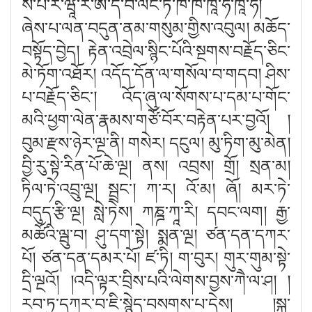
ས་པ་རི་ཝཱ་ར་ཨི་དཾ་བ་ལིང་ཏ་ཁ་ཁ་ཁཱ་ཧི་ཁཱ་ཧི།
ཞེས་པ་ལན་བདུན་ནམ་གསུམ་གྱིས་འབུལ། མཆོད་
བསྟོད་བྱེད། རྟེན་འབྲེལ་སྙིང་པོའི་སྔགས་བརྗོད་ཅིང་
མེ་ཏོག་འཐོར། འདོད་དོན་ལ་གསོལ་བ་གདབ། ཤིས་
པ་བརྗོད་ཅིང༌། འོད་ཞུ་ལ་སོགས་པ་དམ་པ་གོང་
མའི་ཕྱག་ལེན་རྣམས་གཙོ་བོར་བརྟེན་པར་བྱའོ། །
བུམ་རྫས་ཉེར་ལྔ་ནི། གསེར། དངུལ། མུ་ཏིག་མུ་མེན།
བྱི་རུ་སྟེ་རིན་པོ་ཆེ་ལྔ། ནས། འབྲས། གྲོ། སྲན་མ།
ཏིལ་ཏེ་འབྲུ་ལྔ། སྦྲང༌། ཀ་ར། འོ་མ། ཞོ། མར་ཏེ་
བདུད་རྩི་ལྔ། སླེ་ཏེས། ཀཎྜ་ཀཱ་རི། དབང་ལག། རྒྱ་
མཚོའི་ལྦུ་བ། ཤུ་དག་སྟེ། སྨན་ལྔ། ཙན་དན་དཀར་
པོ། ཙན་དན་དམར་པོ། ཛ་ཏི། ག་བུར། གུར་གུམ་སྟེ་
དྲི་ལྔའོ། །འདི་ལྟར་བྲིས་པའི་ལེགས་བྱས་ཀཻ་ལ་ཤ། །
རབ་ཏུ་དཀར་བ་ཇི་སྙེད་བསགས་པ་དེས། །སྐུ་