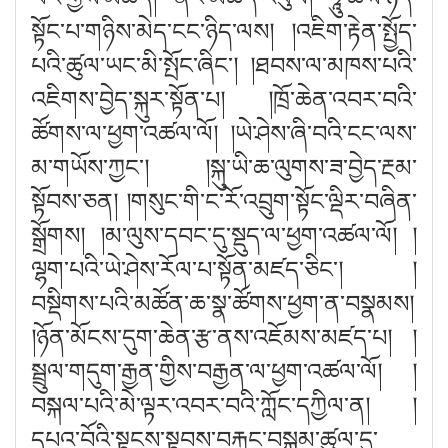
སྟོང་པ་གཉིས་མེད་ངང་ཉིད་ལས
། །
འཇིག་རྟེན་སྤྱོད་
པའི་ཚུལ་ཡང་མི་སྤོང་ཞིང༌
། །
ཐབས་ལ་མཁས་པའི་
འཇིགས་བྱེད་སྐུར་སྟོན་པ
། །
ཁྲོ་ཆེན་འབར་བའི་
ཚོགས་ལ་ཕྱག་འཚལ་ལོ
། །
ཡེ་ཤེས་ཞི་བའི་ངང་ལས་
མ་གཡོས་ཀྱང༌
། །
སྐུ་ཡི་ཆ་ལུགས་ཟ་བྱེད་རྔམ་
སྟོབས་ཅན
། །
གསུང་གི་ང་རོ་འབྲུག་སྟོང་ལྡིར་བཞིན་
སྒྲོགས
། །
མ་ལུས་དབང་དུ་སྡུད་ལ་ཕྱག་འཚལ་ལོ
། །
ལྷག་པའི་ཡེ་ཤེས་རོལ་པ་སྟོན་མཛད་ཅིང༌
། །
བསྡིགས་པའི་མཚོན་ཆ་སྣ་ཚོགས་ཕྱག་ན་བསྣམས
།
།
ཉོན་མོངས་དུག་ཆེན་རྩ་ནས་འཇོམས་མཛད་པ
། །
སྦྲུལ་གདུག་རྒྱན་གྱིས་བརྒྱན་ལ་ཕྱག་འཚལ་ལོ
། །
བསྐལ་པའི་མེ་ལྟར་འབར་བའི་ཀློང་དཀྱིལ་ན
། །
དཔའ་བོའི་སྟངས་སྟབས་བརྐྱང་བསྐུམ་ཚུལ་དུ་