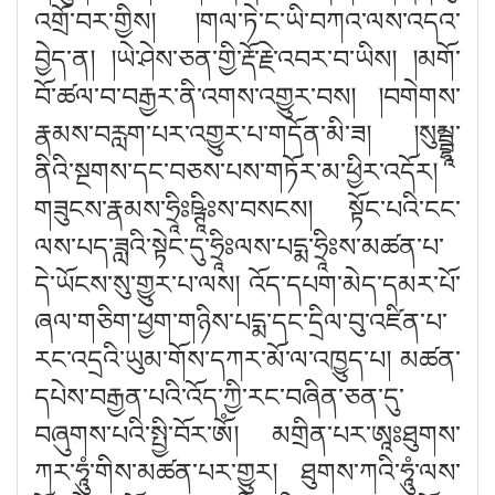
འགྲོ་བར་གྱིས
། །
གལ་ཏེ་ང་ཡི་བཀའ་ལས་འདའ་
བྱེད་ན
། །
ཡེ་ཤེས་ཅན་གྱི་རྡོ་རྗེ་འབར་བ་ཡིས
། །
མགོ་
བོ་ཚལ་བ་བརྒྱར་ནི་འགས་འགྱུར་བས
། །
བགེགས་
རྣམས་བརླག་པར་འགྱུར་པ་གདོན་མི་ཟ
། །
སུམྦྷཱ་
ནིའི་སྔགས་དང་བཅས་པས་གཏོར་མ་ཕྱིར་འདོར།
གཟུངས་རྣམས་ཧྲཱི
ཥྚཱི
ས་བསངས། སྟོང་པའི་ངང་
ལས་པད་ཟླའི་སྟེང་དུ་ཧྲཱི
ལས་པདྨ་ཧྲཱི
ས་མཚན་པ་
དེ་ཡོངས་སུ་གྱུར་པ་ལས། འོད་དཔག་མེད་དམར་པོ་
ཞལ་གཅིག་ཕྱག་གཉིས་པདྨ་དང་དྲིལ་བུ་འཛིན་པ་
རང་འདྲའི་ཡུམ་གོས་དཀར་མོ་ལ་འཁྱུད་པ། མཚན་
དཔེས་བརྒྱན་པའི་འོད་ཀྱི་རང་བཞིན་ཅན་དུ་
བཞུགས་པའི་སྤྱི་བོར་ཨོཾ། མགྲིན་པར་ཨཱ
ཐུགས་
ཀར་ཧཱུཾ་གིས་མཚན་པར་གྱུར། ཐུགས་ཀའི་ཧཱུཾ་ལས་