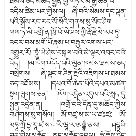
ཐམས་ཅད་མཆོད་སྦྱིན་གྱི་གཏོར་མ་རྒྱ་ཆེན་པོ་
འདིས་ཚིམ་པར་གྱིས་ལ། ཞི་བའི་སེམས་དང་ལྡན་
པའི་སྒོས་རང་རང་སོ་སོའི་གནས་སུ་སོང་ཤི
ག །
གལ་ཏེ་མི་འགྲོ་ན་ཁྲོ་བོ་ཡེ་ཤེས་ཀྱི་རྡོ་རྗེ་མེ་རབ་ཏུ་
འབར་བས་མགོ་པོ་རྣམ་པ་བརྒྱར་འགས་པར་
འགྱུར་རོ
། །
ཧཱུཾ་ཡེ་ཤེས་བསྐལ་བའི་མེ་ལྟར་འབར་བའི་
འོད
། །
མ་རིག་འདོད་པའི་མུན་ཁམས་ཐམས་ཅད་
བསྲེགས། ཞེ་སྡང་གཤིན་རྗེའི་འཇིགས་པ་ཐམས་
ཅད་འཇོམས
། །
དཔའ་བོ་ཆེན་པོའི་དཔའ་མཚན་
སྟག་ལྤགས་ཅན
། །
ལོག་འདྲེན་འདུལ་བའི་སླད་དུ་
སྤྱན་འདྲེན་ན
། །
འགྲོ་བའི་དོན་དུ་མཆོད་ཀྱིས་
གཤེགས་སུ་གསོལ། ཨོཾ་བཛྲ་ས་མ་ཡ་ཛ
ཛཿ ཨོཾ་
མཧཱ་ཀྲོ་དྷ་རཱ་ཛ་ས་པ་རི་ཝཱ་ར་ཨ
རྒྷཾ
་ནས། ཤཔྟའི་
བར་གྱིས་མཆོད། ནང་མཆོད་འབུལ། ཧཱུཾ་ཆོས་ཉིད་