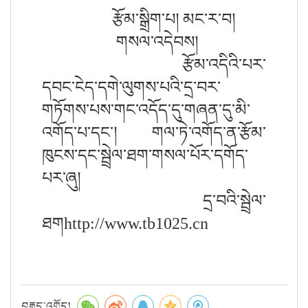
རྩོམ་སྒྲིག་པ། མང་ར་བ།
གསལ་འདེབས།
རྩོམ་འདིའི་པར་
དབང་ངེད་དགེ་ལུགས་པའི་དྲ་བར་
གཏོགས་པས་གང་འདོད་དུ་གཞན་དུ་མི་
འགོད་པ་དང་། གལ་ཏེ་འགོད་ན་རྩོམ་
ཁུངས་དང་སྦྲེལ་ཐག་གསལ་པོར་དགོད་
པར་ཞུ།
དྲ་བའི་སྦྲེལ་
ཐགhttp://www.tb1025.cn
བརྒྱུད་འགོད།