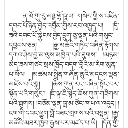
ན་མོ་གུ་རུ་མཉྫུ་གྷོ་ཥཱ་ཡ། གསེར་གྱི་ས་འཛིན་
དབང་པོ་ཉིན་བྱེད་འབུམ་གྱིས་རབ་འཁྱུད་པ
། །
དྲི་
ཟའི་དབང་པོ་སྐྱེངས་བྱེད་དྲུག་ཅུ་ལྡན་པའི་གསུང་
དབྱངས་ཅན
། །
རྒྱ་མཚོའི་གཏིང་བཞིན་རྟོགས་
དཀའ་ཤེས་བྱ་མ་ལུས་མཁྱེན་པའི་ཐུགས
། །
མཉམ་
མེད་ཟས་གཙང་སྲས་ཁྱོད་བདག་བློའི་མ་རིག་མུན་
པ་སོལ
། །
མཚམས་སྤྲིན་གཞོན་ནུའི་མདངས་ལྡན་
མཛེས་པའི་སྐུ
། །
ཆོས་ཀུན་རང་བཞིན་སྟོང་པར་
སྟོན་པའི་གསུང༌
། །
ཇི་ལྟ་ཇི་སྙེད་ཆོས་ཀུན་གཟིགས་
པའི་ཐུགས
། །
བཅོམ་ལྡན་བླ་མ་ཙོང་ཁ་པ་ལ་འདུད
། །
ངག་གི་དབང་ཕྱུག་བློ་བཟང་གྲགས་པའི་བསྟན
། །
རྒྱ་
མཚོའི་མཐར་ཁྱབ་རྒྱས་པར་མཛད་པ་ཡི
། །
དོན་གྱི་