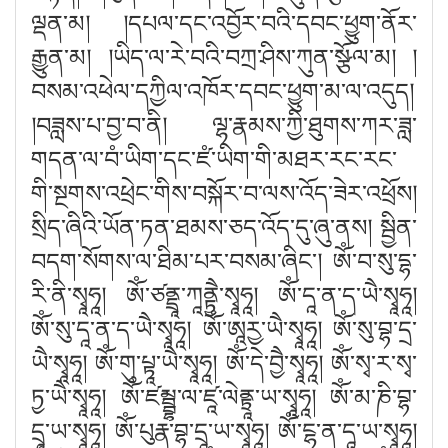
ལྡན་མ
། །
དཔལ་དང་འབྱོར་བའི་དབང་ཕྱུག་ནོར་
རྒྱུན་མ
། །
ཡིད་ལ་རེ་བའི་བཀྲ་ཤིས་ཀུན་སྩོལ་མ
། །
བསམ་འཕེལ་དཀྱིལ་འཁོར་དབང་ཕྱུག་མ་ལ་འདུད
།
།
བཟླས་པ་བྱ་བ་ནི། ལྷ་རྣམས་ཀྱི་ཐུགས་ཀར་ཟླ་
གདན་ལ་བཾ་ཡིག་དང་ཛཾ་ཡིག་གི་མཐར་རང་རང་
གི་སྔགས་འཕྲེང་གིས་བསྐོར་བ་ལས་འོད་ཟེར་འཕྲོས།
སྲིད་ཞིའི་ཡོན་ཏན་ཐམས་ཅད་འོད་དུ་ཞུ་ནས། སྦྱིན་
བདག་སོགས་ལ་ཐིམ་པར་བསམ་ཞིང༌། ཨོཾ་བ་སུ་དྷ་
རི་ནི་སྭཱཧཱ། ཨོཾ་ཙནྡྲཱ་ཀཱནྟྱཻ་སྭཱཧཱ། ཨོཾ་དཱ་ན་ད་ཡཻ་སྭཱཧཱ།
ཨོཾ་སུ་དཱ་ན་ད་ཡཻ་སྭཱཧཱ། ཨོཾ་ཨཱརྱ་ཡཻ་སྭཱཧཱ། ཨོཾ་སུ་བྷ་དྲ་
ཡཻ་སྭཱཧཱ། ཨོཾ་གུ་པྟཱ་ཡཻ་སྭཱཧཱ། ཨོཾ་དེ་བྱཻ་སྭཱཧཱ། ཨོཾ་སྭ་ར་སྭ་
ཏྱ་ཡཻ་སྭཱཧཱ། ཨོཾ་ཛམྦྷ་ལ་ཛཱ་ལེནྟྲཱ་ཡ་སྭཱཧཱ། ཨོཾ་མ་ཎི་བྷ་
དྲཱ་ཡ་སྭཱཧཱ། ཨོཾ་པུརྣ་བྷ་དྲཱ་ཡ་སྭཱཧཱ། ཨོཾ་ངྷ་ན་དཱ་ཡ་སྭཱཧཱ།