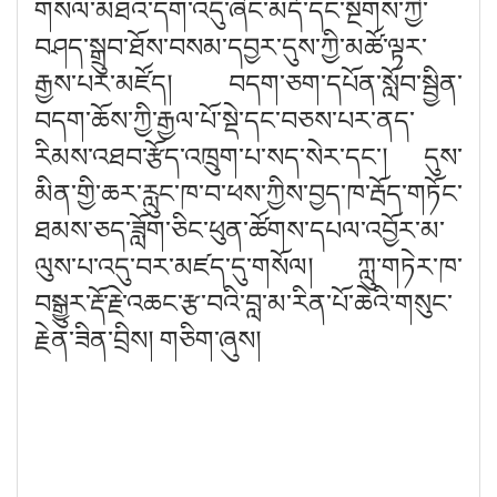
གསལ་མཐའ་དག་འདུ་ཞིང་མདོ་དང་སྔགས་ཀྱི་
བཤད་སྒྲུབ་ཐོས་བསམ་དབྱར་དུས་ཀྱི་མཚོ་ལྟར་
རྒྱས་པར་མཛོད། བདག་ཅག་དཔོན་སློབ་སྦྱིན་
བདག་ཆོས་ཀྱི་རྒྱལ་པོ་སྡེ་དང་བཅས་པར་ནད་
རིམས་འཐབ་རྩོད་འཁྲུག་པ་སད་སེར་དང༌། དུས་
མིན་གྱི་ཆར་རླུང་ཁ་བ་ཕས་ཀྱིས་བྱད་ཁ་རྦོད་གཏོང་
ཐམས་ཅད་ཟློག་ཅིང་ཕུན་ཚོགས་དཔལ་འབྱོར་མ་
ལུས་པ་འདུ་བར་མཛད་དུ་གསོལ། ཀླུ་གཏེར་ཁ་
བསྒྱུར་རྡོ་རྗེ་འཆང་རྩ་བའི་བླ་མ་རིན་པོ་ཆེའི་གསུང་
རྗེན་ཟིན་བྲིས། གཅིག་ཞུས།