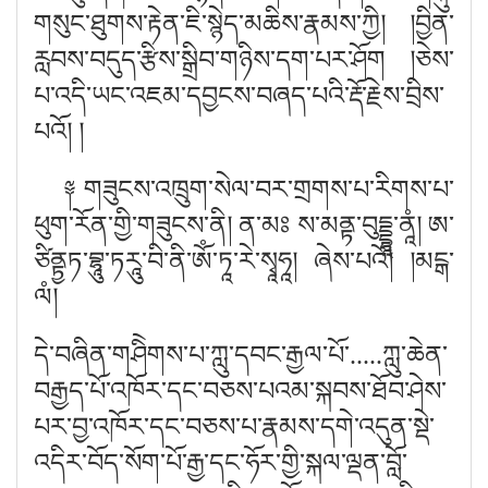
གསུང་ཐུགས་རྟེན་ཇི་སྙེད་མཆིས་རྣམས་ཀྱི། །བྱིན་
རླབས་བདུད་རྩིས་སྒྲིབ་གཉིས་དག་པར་ཤ
ོག །
ཅེས་
པ་འདི་ཡང་འཇམ་དབྱངས་བཞད་པའི་རྡོ་རྗེས་བྲིས་
པའོ།
།
༈ གཟུངས་འཁྲུག་སེལ་བར་གྲགས་པ་རིགས་པ་
ཕུག་རོན་གྱི་གཟུངས་ནི། ན་མཿ ས་མནྟ་བུདྡྷཱ་ནཱཾ། ཨ་
ཙིནྟྱཏ་བྷཱུ་ཏརཱུ་བི་ནི་ཨོཾ་ཏཱ་རེ་སྭཱཧཱ། ཞེས་པའོ།
།མངྒ་
ལཾ།
དེ་བཞིན་གཤིེགས་པ་ཀླུ་དབང་རྒྱལ་པོ
་
.
.
.
.
.ཀླུ་ཆེན་
བརྒྱད་པོ་འཁོར་དང་བཅས་པའམ་སྐབས་ཐོབ་ཤེས་
པར་བྱ་
འཁོར་དང་བཅས་པ་རྣམས་དགེ་འདུན་སྡེ་
འདིར་བོད་སོག་པོ་རྒྱ་དང་ཧོར་གྱི་སྐལ་ལྡན་བློ་