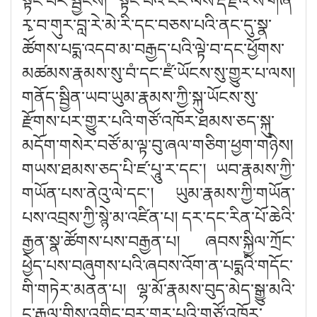
སྟོང་པར་སྦྱངས། སྟོང་པའི་ངང་ལས་རྡོ་རྗེའི་ས་གཞི་
རྭ་བ་གུར་བླ་རེ་མེ་རི་དང་བཅས་པའི་ནང་དུ་སྣ་
ཚོགས་པདྨ་འདབ་མ་བརྒྱད་པའི་ལྟེ་བ་དང་ཕྱོགས་
མཚམས་རྣམས་སུ་བཾ་དང་ཛཾ་ཡོངས་སུ་གྱུར་པ་ལས།
གནོད་སྦྱིན་ཡབ་ཡུམ་རྣམས་ཀྱི་སྐུ་ཡོངས་སུ་
རྫོགས་པར་གྱུར་པའི་གཙོ་འཁོར་ཐམས་ཅད་སྐུ་
མདོག་གསེར་བཙོ་མ་ལྟ་བུ་ཞལ་གཅིག་ཕྱག་གཉིས།
གཡས་ཐམས་ཅད་པི་ཛ་པཱུ་ར་དང༌། ཡབ་རྣམས་ཀྱི་
གཡོན་པས་ནེའུ་ལེ་དང༌། ཡུམ་རྣམས་ཀྱི་གཡོན་
པས་འབྲས་ཀྱི་སྙེ་མ་འཛིན་པ། དར་དང་རིན་པོ་ཆེའི་
རྒྱན་སྣ་ཚོགས་པས་བརྒྱན་པ། ཞབས་སྐྱིལ་ཀྲོང་
ཕྱེད་པས་བཞུགས་པའི་ཞབས་འོག་ན་པདྨའི་གདོང་
གི་གཏེར་མནན་པ། ལྷ་མོ་རྣམས་བུད་མེད་སྒྱུ་མའི་
ང་རྒྱལ་གྱིས་འགྱིང་བར་གྱུར་པའི་གཙོ་འཁོར་