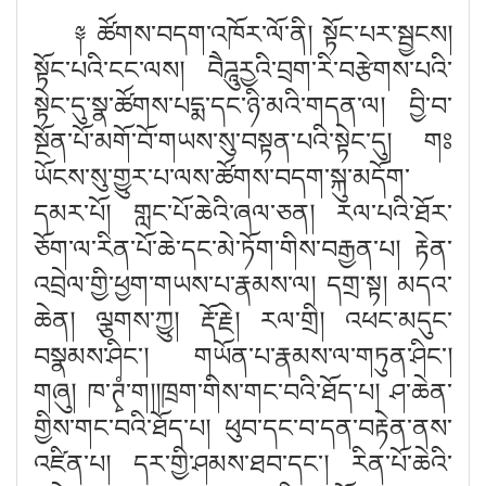
༈ ཚོགས་བདག་འཁོར་ལོ་ནི། སྟོང་པར་སྦྱངས།
སྟོང་པའི་ངང་ལས། བཻཌཱུརྱའི་བྲག་རི་བརྩེགས་པའི་
སྟེང་དུ་སྣ་ཚོགས་པདྨ་དང་ཉི་མའི་གདན་ལ། བྱི་བ་
སྔོན་པོ་མགོ་བོ་གཡས་སུ་བསྟན་པའི་སྟེང་དུ། གཿ
ཡོངས་སུ་གྱུར་པ་ལས་ཚོགས་བདག་སྐུ་མདོག་
དམར་པོ། གླང་པོ་ཆེའི་ཞལ་ཅན། རལ་པའི་ཐོར་
ཅོག་ལ་རིན་པོ་ཆེ་དང་མེ་ཏོག་གིས་བརྒྱན་པ། རྟེན་
འབྲེལ་གྱི་ཕྱག་གཡས་པ་རྣམས་ལ། དགྲ་སྟ། མདའ་
ཆེན། ལྕགས་ཀྱུ། རྡོ་རྗེ། རལ་གྲི། འཕང་མདུང་
བསྣམས་ཤིང༌། གཡོན་པ་རྣམས་ལ་གཏུན་ཤིང༌།
གཞུ། ཁ་ཊྭཾ་ག།།ཁྲག་གིས་གང་བའི་ཐོད་པ། ཤ་ཆེན་
གྱིས་གང་བའི་ཐོད་པ། ཕུབ་དང་བ་དན་བརྟེན་ནས་
འཛིན་པ། དར་གྱི་ཤམས་ཐབ་དང༌། རིན་པོ་ཆེའི་