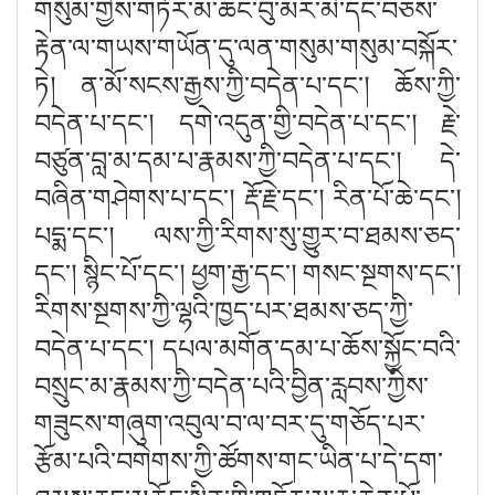
གསུམ་གྱིས་གཏོར་མ་ཆང་བུ་མར་མེ་དང་བཅས་
རྟེན་ལ་གཡས་གཡོན་དུ་ལན་གསུམ་གསུམ་བསྐོར་
ཏེ། ན་མོ་སངས་རྒྱས་ཀྱི་བདེན་པ་དང་། ཆོས་ཀྱི་
བདེན་པ་དང༌། དགེ་འདུན་གྱི་བདེན་པ་དང༌། རྗེ་
བཙུན་བླ་མ་དམ་པ་རྣམས་ཀྱི་བདེན་པ་དང༌། དེ་
བཞིན་གཤེགས་པ་དང༌། རྡོ་རྗེ་དང༌། རིན་པོ་ཆེ་དང༌།
པདྨ་དང༌། ལས་ཀྱི་རིགས་སུ་གྱུར་བ་ཐམས་ཅད་
དང༌། སྙིང་པོ་དང༌། ཕྱག་རྒྱ་དང༌། གསང་སྔགས་དང༌།
རིགས་སྔགས་ཀྱི་ལྷའི་ཁྱད་པར་ཐམས་ཅད་ཀྱི་
བདེན་པ་དང༌། དཔལ་མགོན་དམ་པ་ཆོས་སྐྱོང་བའི་
བསྲུང་མ་རྣམས་ཀྱི་བདེན་པའི་བྱིན་རླབས་ཀྱིས་
གཟུངས་གཞུག་འབུལ་བ་ལ་བར་དུ་གཅོད་པར་
རྩོམ་པའི་བགེགས་ཀྱི་ཚོགས་གང་ཡིན་པ་དེ་དག་