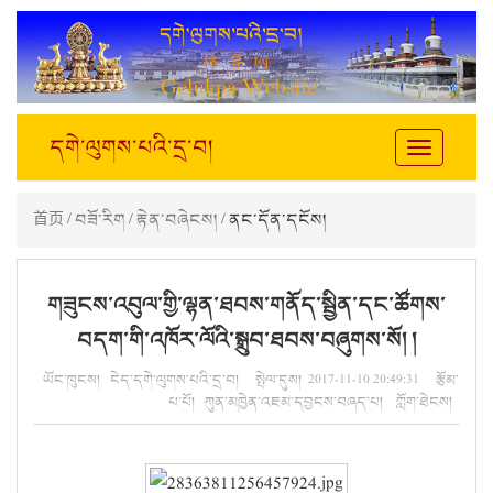
དགེ་ལུགས་པའི་དྲ་བ།
Toggle
navigation
首页
/
བཟོ་རིག
/
རྟེན་བཞེངས།
/ ནང་དོན་དངོས།
གཟུངས་འབུལ་གྱི་ལྷན་ཐབས་གནོད་སྦྱིན་དང་ཚོགས་
བདག་གི་འཁོར་ལོའི་སྒྲུབ་ཐབས་བཞུགས་སོ། །
ཡོང་ཁུངས། ངེད་དགེ་ལུགས་པའི་དྲ་བ། སྤེལ་དུས། 2017-11-10 20:49:31 རྩོམ་
པ་པོ། ཀུན་མཁྱེན་འཇམ་དབྱངས་བཞད་པ། ཀློག་ཐེངས།