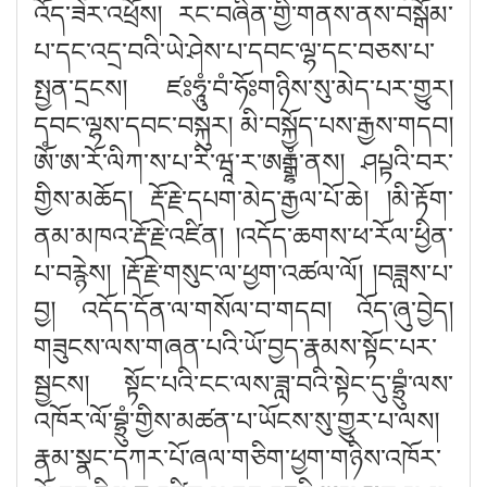
འོད་ཟེར་འཕྲོས། རང་བཞིན་གྱི་གནས་ནས་བསྒོམ་
པ་དང་འདྲ་བའི་ཡེ་ཤེས་པ་དབང་ལྷ་དང་བཅས་པ་
སྤྱན་དྲངས། ཛ
ཧཱུཾ་བཾ་ཧོ
གཉིས་སུ་མེད་པར་གྱུར།
དབང་ལྷས་དབང་བསྐུར། མི་བསྐྱོད་པས་རྒྱས་གདབ།
ཨོཾ་ཨ་རོ་ལིཀ་ས་པ་རི་ཝཱ་ར་ཨ
རྒྷཾ་
ནས། ཤཔྟའི་བར་
གྱིས་མཆོད། རྡོ་རྗེ་དཔག་མེད་རྒྱལ་པོ་ཆེ
། །
མི་རྟོག་
ནམ་མཁའ་རྡོ་རྗེ་འཛིན
། །
འདོད་ཆགས་ཕ་རོལ་ཕྱིན་
པ་བརྙེས
། །
རྡོ་རྗེ་གསུང་ལ་ཕྱག་འཚལ་ལོ
། །
བཟླས་པ་
བྱ། འདོད་དོན་ལ་གསོལ་བ་གདབ། འོད་ཞུ་བྱེད།
གཟུངས་ལས་གཞན་པའི་ཡོ་བྱད་རྣམས་སྟོང་པར་
སྦྱངས། སྟོང་པའི་ངང་ལས་ཟླ་བའི་སྟེང་དུ་བྷྲུཾ་ལས་
འཁོར་ལོ་བྷྲུཾ་གྱིས་མཚན་པ་ཡོངས་སུ་གྱུར་པ་ལས།
རྣམ་སྣང་དཀར་པོ་ཞལ་གཅིག་ཕྱག་གཉིས་འཁོར་