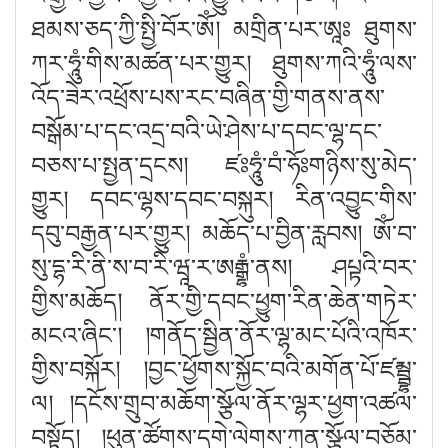
ཐམས་ཅད་ཀྱི་སྤྱི་བོར་ཨོཾ། མགྲིན་པར་ཨཱཿ ཐུགས་
ཀར་ཧཱུཾ་གིས་མཚན་པར་གྱུར། ཐུགས་ཀའི་ཧཱུཾ་ལས་
འོད་ཟེར་འཕྲོས་པས་རང་བཞིན་གྱི་གནས་ནས་
བསྒོམ་པ་དང་འདྲ་བའི་ཡེ་ཤེས་པ་དབང་ལྷ་དང་
བཅས་པ་སྤྱན་དྲངས། ཛ
ཧཱུཾ་བཾ་ཧོ
གཉིས་སུ་མེད་
གྱུར། དབང་ལྷས་དབང་བསྐུར། རིན་འབྱུང་གིས་
དབུ་བརྒྱན་པར་གྱུར། མཆོད་པ་བྱིན་རླབས། ཨོཾ་བ་
སུ་དྷ་རི་ནི་ས་བ་རི་ཝཱ་ར་
ཨརྒྷཾ
་ནས། ཤཔྟའི་བར་
གྱིས་མཆོད། ནོར་གྱི་དབང་ཕྱུག་རིན་ཆེན་གཏེར་
མངའ་ཞིང༌
། །
གནོད་སྦྱིན་ནོར་ལྷ་མང་པོའི་འཁོར་
གྱིས་བསྐོར
། །
བྱང་ཕྱོགས་སྐྱོང་བའི་མགོན་པོ་ཛམྦྷ་
ལ
། །
དངོས་གྲུབ་མཆོག་སྩོལ་ནོར་ལྷར་ཕྱག་འཚལ་
བསྟོད
། །
ཕུན་ཚོགས་དགེ་ལེགས་ཀུན་སྩོལ་བཅོམ་