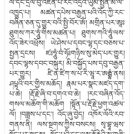
ལོ་དང་དྲིལ་བུ་འཛིན་པ་རང་འདྲའི་ཡུམ་སྤྱན་མ་ལ་
འཁྱུད་པ། མཚན་དཔེས་བརྒྱན་པའི་འོད་ཀྱི་རང་
བཞིན་ཅན་དུ་གྱུར་བའི་སྤྱི་བོར་ཨོཾ། མགྲིན་པར་ཨཱ
ཐུགས་ཀར་ཧཱུཾ་གིས་མཚན་པ། ཐུགས་ཀའི་ཧཱུཾ་ལས་
འོད་ཟེར་འཕྲོས། ཡེ་ཤེས་པ་དབང་ལྷ་དང་བཅས་པ་
སྤྱན་དྲངས། ཛ
ཧཱུཾ་བཾ་ཧོ
གཉིས་སུ་མེད་པར་གྱུར།
དབང་ལྷས་དབང་བསྐུར། མི་བསྐྱོད་པས་དབུ་བརྒྱན་
པར་གྱུར། ཛི་ན་ཛིཀ་ས་པ་རི་ཝཱ་ར་ཨ
རྒྷཾ་
ནས།
ཤཔྟའི་བར་གྱིས་མཆོད། རྣམ་པར་སྣང་མཛད་དག་
པ་ཆེ
། །
རྡོ་རྗེ་ཞི་བ་དགའ་བ་ཆེ
། །
རང་བཞིན་འོད་
གསལ་མཆོག་གི་མཆོ
ག །
སྟོན་པ་རྡོ་རྗེ་ཕྱག་འཚལ་
ལོ
། །
བཟླས་པ་དང༌། འོད་ཞུ་བྱེད། འཁོར་ལོའི་རབ་
གནས་ནི། ལས་སྔགས་ཀྱིས་བསངས། སྭ་བྷཱ་ཝས་