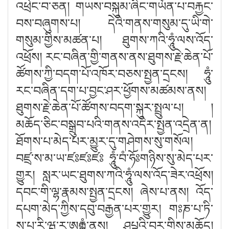
འཕྲེང་བ་ཅན། གཡས་བསྐུམ་ཞིང་གཡོན་པ་བརྐྱང་
བས་བཞུགས་པ། དེའི་གནས་གསུམ་དུ་ཡི་གེ་
གསུམ་གྱིས་མཚན་པ། ཐུགས་ཀའི་ཧཱུཾ་ལས་འོད་
འཕྲོས། རང་བཞིན་གྱི་གནས་ནས་ཐུགས་རྗེ་ཆེན་པོ་
ཚོགས་ཀྱི་བདག་པོ་འཁོར་བཅས་སྤྱན་དྲངས། ཧཱུཾ་
རང་བཞིན་དག་པ་བྱང་ཤར་ཕྱོགས་མཚམས་ནས།
ཐུགས་རྗེ་ཆེན་པོ་ཚོགས་བདག་སྐུར་སྤྲུལ་པ། །
མཆོད་ཅིང་བསྒྲུབ་པའི་གནས་འདིར་སྤྱན་འདྲེན་ན།
ཐོགས་པ་མེད་པར་མྱུར་དུ་གཤེགས་སུ་གསོལ།
བཛྲ་ས་མ་ཡ་ཛཿཛཿཛཿ ཧཱུཾ་བཾ་ཧོཿགཉིས་སུ་མེད་པར་
གྱུར། སླར་ཡང་ཐུགས་ཀའི་ཧཱུཾ་ལས་འོད་ཟེར་འཕྲོས།
དབང་གི་ལྷ་རྣམས་སྤྱན་དྲངས། ཞེས་པ་ནས། འོད་
དཔག་མེད་ཀྱིས་དབུ་བརྒྱན་པར་གྱུར། གཿཎ་པ་ཏི་
ས་པ་རི་ཝཱ་ར་ཨ
རྒྷཾ་
ནས། ཤཔྟའི་བར་གྱིས་མཆོད།