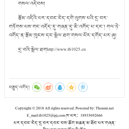
གསལ་འདེབས།
རྩོམ་འདིའི་པར་དབང་ངེད་དགེ་ལུགས་པའི་དྲ་བར་
གཏོགས་པས་གང་འདོད་དུ་གཞན་དུ་མི་འགོད་པ་དང་། གལ་ཏེ་
འགོད་ན་རྩོམ་ཁུངས་དང་སྦྲེལ་ཐག་གསལ་པོར་དགོད་པར་ཞུ།
དྲ་བའི་སྦྲེལ་ཐག
http://www.tb1025.cn
བརྒྱུད་འགོད།
Copyright © 2018 All rights reserved. Powered by: Thonmi.net
E_mail:tb1025@qq.com ཁ་པར：18935692666
པར་དབང་ངེད་དྲ་བར་དབང་བས་ཆོག་མཆན་མ་ཐོབ་པར་གཞན་