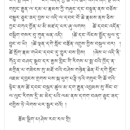
རྩོམ་སྒྲིག་པ།
ཤེས་རབ་རལ་གྲི།