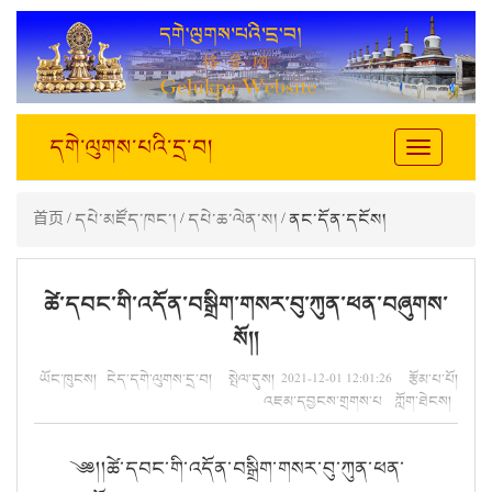
དགེ་ལུགས་པའི་དྲ་བ།
Toggle
navigation
首页
/
དཔེ་མཛོད་ཁང་།
/
དཔེ་ཆ་ལེན་ས།
/ ནང་དོན་དངོས།
ཚེ་དབང་གི་འདོན་བསྒྲིག་གསར་བུ་ཀུན་ཕན་བཞུགས་
སོ།།
ཡོང་ཁུངས། ངེད་དགེ་ལུགས་དྲ་བ། སྤེལ་དུས། 2021-12-01 12:01:26 རྩོམ་པ་པོ།
འཇམ་དབྱངས་གྲགས་པ ཀློག་ཐེངས།
༄༅།།ཚེ་དབང་གི་འདོན་བསྒྲིག་གསར་བུ་ཀུན་ཕན་