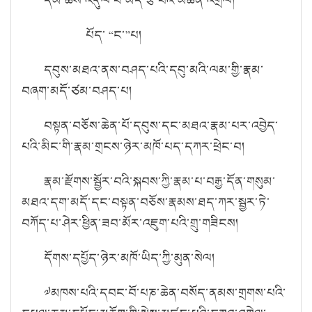
པོད་ “ང་”པ།
དབུས་མཐའ་ནས་བཤད་པའི་དབུ་མའི་ལམ་གྱི་རྣམ་
བཞག་མདོ་ཙམ་བཤད་པ།
བསྟན་བཅོས་ཆེན་པོ་དབུས་དང་མཐའ་རྣམ་པར་འབྱེད་
པའི་མིང་གི་རྣམ་གྲངས་ཉེར་མཁོ་པད་དཀར་ཕྲེང་བ།
རྣམ་རྫོགས་སྦྱོར་བའི་སྐབས་ཀྱི་རྣམ་པ་བརྒྱ་དོན་གསུམ་
མཐའ་དག་མདོ་དང་བསྟན་བཅོས་རྣམས་ཐད་ཀར་སྦྱར་ཏེ་
བཀོད་པ་ཤེར་ཕྱིན་ཟབ་མོར་འཇུག་པའི་གྲུ་གཟིངས།
དོགས་དཔྱོད་ཉེར་མཁོ་ཡིད་ཀྱི་མུན་སེལ།
༧མཁས་པའི་དབང་བོ་པཎ་ཆེན་བསོད་ནམས་གྲགས་པའི་