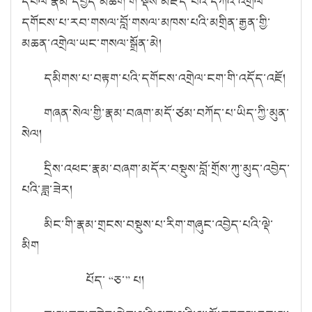
དཔལ་རྣམ་དཔྱོད་མཆོག་གི་སྡེས་མཛད་པའི་དཀའ་འགྲེལ་
དགོངས་པ་རབ་གསལ་བློ་གསལ་མཁས་པའི་མགྲིན་རྒྱན་གྱི་
མཆན་འགྲེལ་ཡང་གསལ་སྒྲོན་མེ།
དམིགས་པ་བརྟག་པའི་དགོངས་འགྲེལ་ངག་གི་འདོད་འཇོ།
གཞན་སེལ་གྱི་རྣམ་བཞག་མདོ་ཙམ་བཀོད་པ་ཡིད་ཀྱི་མུན་
སེལ།
དྲིས་འཕང་རྣམ་བཞག་མདོར་བསྡུས་བློ་གྲོས་ཀུ་མུད་འབྱེད་
པའི་ཟླ་ཟེར།
མིང་གི་རྣམ་གྲངས་བསྡུས་པ་རིག་གཞུང་འབྱེད་པའི་ལྡེ་
མིག
པོད་ “ཅ་” པ།