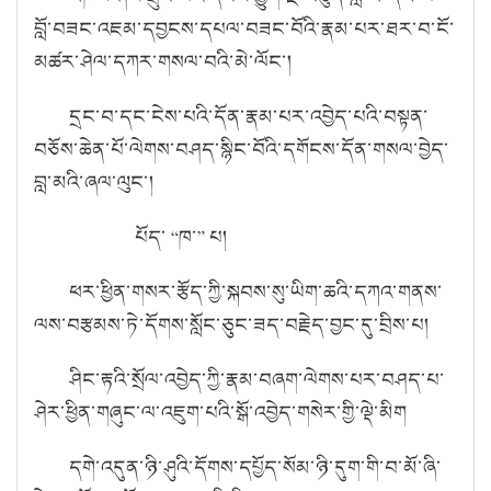
བློ་བཟང་འཇམ་དབྱངས་དཔལ་བཟང་བོའི་རྣམ་པར་ཐར་བ་ངོ་
མཚར་ཤེལ་དཀར་གསལ་བའི་མེ་ལོང་།
དྲང་བ་དང་ངེས་པའི་དོན་རྣམ་པར་འབྱེད་པའི་བསྟན་
བཅོས་ཆེན་པོ་ལེགས་བཤད་སྙིང་བོའི་དགོངས་དོན་གསལ་བྱེད་
བླ་མའི་ཞལ་ལུང་།
པོད་ “ཁ་” པ།
ཕར་ཕྱིན་གསར་རྩོད་ཀྱི་སྐབས་སུ་ཡིག་ཆའི་དཀའ་གནས་
ལས་བརྩམས་ཏེ་དོགས་སློང་ཅུང་ཟད་བརྗེད་བྱང་དུ་བྲིས་པ།
ཤིང་རྟའི་སྲོལ་འབྱེད་ཀྱི་རྣམ་བཞག་ལེགས་པར་བཤད་པ་
ཤེར་ཕྱིན་གཞུང་ལ་འཇུག་པའི་སྒོ་འབྱེད་གསེར་གྱི་ལྡེ་མིག
དགེ་འདུན་ཉི་ཤུའི་དོགས་དཔྱོད་སོམ་ཉི་དུག་གི་བ་མོ་ཞི་