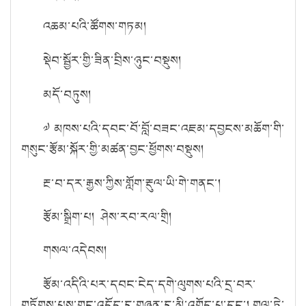
འཆམ་པའི་ཚོགས་གཏམ།
སྡེབ་སྦྱོར་གྱི་ཟིན་བྲིས་ཉུང་བསྡུས།
མདོ་བཏུས།
༧ མཁས་པའི་དབང་བོ་བློ་བཟང་འཇམ་དབྱངས་མཆོག་གི་
གསུང་རྩོམ་སྐོར་གྱི་མཚན་བྱང་ཕྱོགས་བསྡུས།
རྔ་བ་དར་རྒྱས་ཀྱིས་གློག་རྡུལ་ཡི་གེ་གནང་།
རྩོམ་སྒྲིག་པ། ཤེས་རབ་རལ་གྲི།
གསལ་འདེབས།
རྩོམ་འདིའི་པར་དབང་ངེད་དགེ་ལུགས་པའི་དྲ་བར་
གཏོགས་པས་གང་འདོད་དུ་གཞན་དུ་མི་འགོད་པ་དང་། གལ་ཏེ་