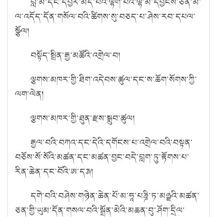
བླ་མ་དང་དབྱེར་མེད་པའི་ལྷག་པའི་ལྷ་མོ་དབྱངས་ཅན་མ་
ལ་འདོད་དོན་གསོལ་བའི་ཚིགས་སུ་བཅད་པ་ཤེས་རབ་དཔལ་
སྩོལ།
བསྟོད་སྤྲིན་རྒྱ་མཚོའི་འགྲེལ་བ།
ལྕགས་མཁར་གྱི་ཐིག་འདེབས་ཚུལ་དང་ས་ཆོག་སོགས་ཀྱི་
ལག་ལེན།
ལྕགས་མཁར་གྱི་ཐུན་རྫས་སྒྲུབ་ཚུལ།
རྒྱལ་བའི་བཀའ་དང་དེའི་དགོངས་པ་འགྲེལ་བའི་བསྟན་
བཅོས་སོ་སོའི་མཚན་དང་མཚན་བྱང་བདེ་བླག་ཏུ་རྟོགས་པ་
རིན་ཆེན་དང་བོའི་ཨ་དརྴ།
དགེ་བའི་བཤེས་གཉེན་ཆེན་པོ་མ་ཧཱ་པཎྜི་ཏ་མཉྫའི་མཚན་
ཅན་གྱི་ཡུམ་དོན་གསལ་བའི་སྒྲོན་མེའི་མཆན་བུ་ཤོག་དྲིལ་