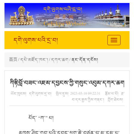
དགེ་ལུགས་པའི་དྲ་བ།
Toggle
navigation
首页
/
དཔེ་མཛོད་ཁང་།
/
དཀར་ཆག
/ ནང་དོན་དངོས།
ཀིརྟིབློ་བཟང་འཇམ་དབྱངས་ཀྱི་གསུང་འབུམ་དཀར་ཆག
ཡོང་ཁུངས། དགེ་ལུགས་དྲ་བ། སྤེལ་དུས། 2023-05-10 09:22:31 རྩོམ་པ་པོ། རྔ་
བ་དར་རྒྱས་ཀྱིས་གནང་། ཀློག་ཐེངས།
པོད་ “ཀ་” པ།
མཁས་ཤིང་གྲུབ་པའི་དབང་ཕྱུག་རྗེ་བཙུན་བླ་མ་དམ་པ་