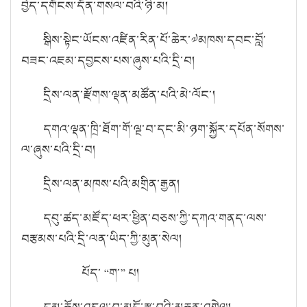
བྱེད་དགོངས་དོན་གསལ་བའི་ཉི་མ།
སྒིས་སྟེང་ཡོངས་འཛིན་རིན་པོ་ཆེར་༧མཁས་དབང་བློ་
བཟང་འཇམ་དབྱངས་པས་ཞུས་པའི་དྲི་བ།
དྲིས་ལན་རྫོགས་ལྡན་མཚོན་པའི་མེ་ལོང་།
དགའ་ལྡན་ཁྲི་ཐོག་གོ་ལྔ་བ་དང་མི་ཉག་སྐྱོར་དཔོན་སོགས་
ལ་ཞུས་པའི་དྲི་བ།
དྲིས་ལན་མཁས་པའི་མགྲིན་རྒྱན།
དབུ་ཚད་མཛོད་ཕར་ཕྱིན་བཅས་ཀྱི་དཀའ་གནད་ལས་
བརྩམས་པའི་དྲི་ལན་ཡིད་ཀྱི་མུན་སེལ།
པོད་ “ག་” པ།
དམ་ཆོས་འདུལ་བ་མདོ་རྩ་བའི་མཆན་འགྲེལ།