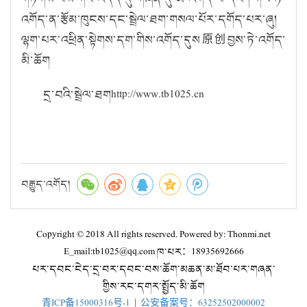
འགོད་ན་རྩོམ་ཁུངས་དང་སྦྲེལ་ཐག་གསལ་པོར་དགོད་པར་ཞུ།
ལྷག་པར་འཕྲིན་སྟེགས་དག་གིས་འགོད་དུས原创བྱས་ཏེ་འགོད་
མི་ཆོག
དྲ་བའི་སྦྲེལ་ཐགhttp://www.tb1025.cn
བརྒྱུད་འགོད།
Copyright © 2018 All rights reserved. Powered by: Thonmi.net
E_mail:tb1025@qq.com ཁ་པར：18935692666
པར་དབང་ངེད་དྲ་བར་དབང་བས་ཆོག་མཆན་མ་ཐོབ་པར་གཞན་
གྱིས་རང་དགར་སྤྱོད་མི་ཆོག
青ICP备15000316号-1
|
公安备案号：63252502000002