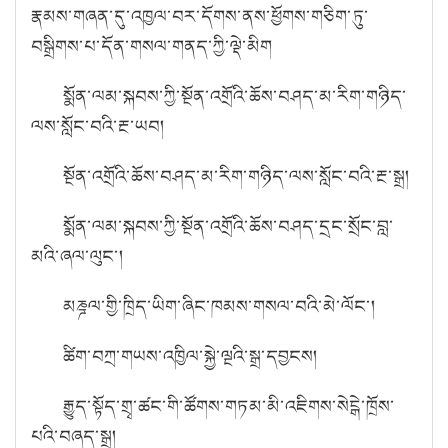
རྣམས་གཞན་དུ་འཁྱལ་བར་དོགས་ནས་ཕྱོགས་གཅིག་ཏུ་
བསྒྲིགས་པ་དོན་གསལ་གནད་ཀྱི་ལྡེ་མིག
སྨོན་ལམ་སྐབས་ཀྱི་སྔོན་འགྲོའི་ཆོས་བཤད་མ་རིག་གཉིད་
ལས་སློང་བའི་རྔ་ཡབ།
སྔོན་འགྲོའི་ཆོས་བཤད་མ་རིག་གཉིད་ལས་སློང་བའི་རྔ་སྒྲ།
སྨོན་ལམ་སྐབས་ཀྱི་སྔོན་འགྲོའི་ཆོས་བཤད་དྲང་སྲོང་བླ་
མའི་ཞལ་ལུང་།
མཎྜལ་གྱི་ཁྲིད་ཡིག་ཞིང་ཁམས་གསལ་བའི་མེ་ལོང་།
ཚིག་བཀྲ་གཡས་འཁྱིལ་སྐྱེ་ལྔའི་སྒྲ་དབྱངས།
རྒྱུད་སྟོད་གྲྭ་ཚང་གི་ཚོགས་གཏམ་མི་འཇིགས་སེངྒེ་ཁྲོས་
པའི་བཞད་སྒྲ།