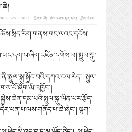
་ཆེ།
 2026-05-05 06:58:21 རྩོམ་པ་པོ། ཤེས་རབ་བསྟན་དར། ཀློག་ཐེངས།
ི་ཆོས་སྲིད་རིག་གནས་གང་ལའང་དངོས་
ྟངས་ཡང་དག་པ་ཞིག་འཛིན་དགོས་ལ། སྤྲུལ་སྐུ་
ྤྲུལ་སྐུ་སྐྱོང་བའི་དཀའ་ངལ་རེད། སྤྲུལ་
ེགས་པོ་ཞིག་མི་འཁྱོང་།
ྐྱེས་ཆེན་དམ་པའི་སྤུལ་སྐུ་ཡིན་པར་རྩོད་
ྐུ་དེར་ཕན་པ་ལས་གནོད་པ་ཆེ་ཞིང་། ལྷག་
ང་མི་འདྲ་བ་དུ་མ་ཡོད་ཅིང་། སྐུ་ཕྲེང་