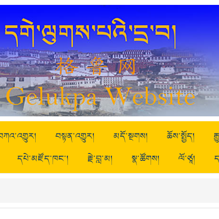
བཀའ་འགྱུར།
བསྟན་འགྱུར།
མདོ་སྔགས།
ཆོས་སྤྱོད།
ར
དཔེ་མཛོད་ཁང་།
རྗེ་བླ་མ།
སྣ་ཚོགས།
ལོ་ཙཱ།
ད