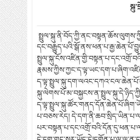
སྐུ
སྤྲུལ་སྐུ་ནི་བོད་ཀྱི་ནང་བསྟན་ཆོས་ལུག
དང་བརྒྱུད་པའི་སྒོ་ནས་ཕན་པ་རྒྱ་ཆེན་པོ་བ
སྤྲུལ་སྐུ་ངོས་འཛིན་གྱི་བསྟན་པ་དང་འགྲོ་
རྣམས་ཀྱིས་ཀྱང་ད་ལྟ་ཡང་དག་པ་ཞིག་འཛ
ད་ལྟ་སྤྲུལ་སྐུ་དག་ལའང་དཀའ་ངལ་ཆེན་པོ་ཞ
སྐུ་ལེགས་པོ་མ་བསྐྱངས་ན་སྤྲུལ་སྐུ་དེ་ཉི
ད་ལྟ་སྤྲུལ་སྐུ་ཚོར་གནད་དོན་ཆེན་པོ་ཞིག་
པ་བཅས་རེད། དེ་དག་ནི་ཆབ་སྲིད་ཡིན་པ་ལས་
པར་བསྟན་པ་དང་འགྲོ་བའི་དོན་དུ་ཕན་པ་
དེ་དག་གང་སར་ཡོད་དེ།དགོན་པ་ལ་ལ་ན་དགོ