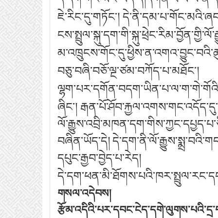
ཇེ་རིང་དུ་གཏོང་། དེ་ནི་དམ་པ་གོང་མའི
ངས་སྤྲུལ་སྐུ་དག་གི་སྐུ་ཕྲེང་རིམ་བྱོན་གྱི
མ་འཁྲུངས་གོང་དུ་ཕྱིས་ན་འགའ་བྱུང་བའི་
བཅུ་བཞི་བཅོ་ལྔ་ཙམ་བཀོད་པ་མཐོང་།
ལྷག་པར་དགོན་བདག་ཡིན་པ་ལ་ག་གེ་གོའི་སྤ
ཞིང་། རྒན་པོ་ཤོབ་རྐྱལ་འགས་གང་འདོད་ད
ལོ་རྒྱུས་འབྲི་མཁན་དག་གིས་ཀྱང་དཔྱད་པ་ཅ
བཞིན་ཡོད་དེ། དེ་དག་ནི་ལོ་རྒྱུས་སྨྲ་བའི་
དཔུང་རྒྱབ་བྱེད་པ་རེད།
དེ་དག་ཕན་མི་ཐོགས་པའི་ཁར་སྤྲུལ་རང་ད
གསལ་འདེབས།
རྩོམ་འདིའི་པར་དབང་ངེད་དགེ་ལུགས་པའི་ད