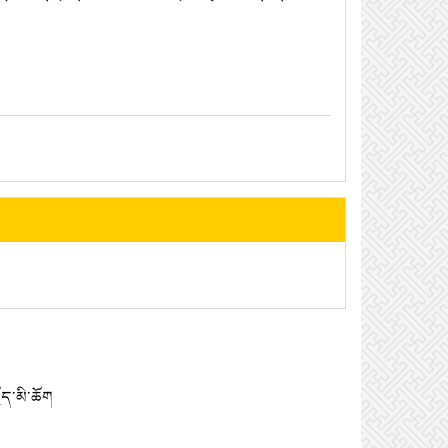
ད་མི་ཆོག