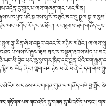
་ཞབས་འདྲེན་དུ་གྱུར་པ་ལས་གཞན་གང ་ཡང་མིན།
་ལོ་རྒྱུས་ལ་དཔྱད་པའི་སྐབས་སུ་ལོ་བཅུའི་ནང་དུ་སྤྲུལ་སྐུ་གས
ཚུལ་ཡང་བཀོད་ཡོད་པ་མཐོང་། ཡང་ཐུགས་ཐག་གཅོད་དུས་སྐུ་
ྲུལ་སྐུ་ཡིན་ཞེས་བསྒྱུར་བའང་རེ་གཉིས་མཐོང་། ལ་ལས་སྐུ་
ུ་བཤད་པ་ལས་ལོ་རྒྱུས་རྣམ་ཐར་ལ་བསྟུན་ཐབས་མེད་པ་མང་
ི་ཡང་མི་བྱེད་པར་ཆུ་སྣ་གར་ཁྲིད་དང་བླུན་པོའི་ངག་རྒྱུན
གད་སྙིགས་ཡིན་ཞིང་། ལྷག་པར་ཉེས་པ་ཆེ་བ་ནི་དེ་དག་གིས་སྤྲ
ང་མི་རིགས་བཅས་རང་གཞན་ཀུན་ལ་གནོད་པའི་བྱ་སྤྱོད་ཅི
ྲ་བར་གཏོགས་པས་གང་འདོད་དུ་གཞན་དུ་མི་འགོད་པ་དང་། གལ་