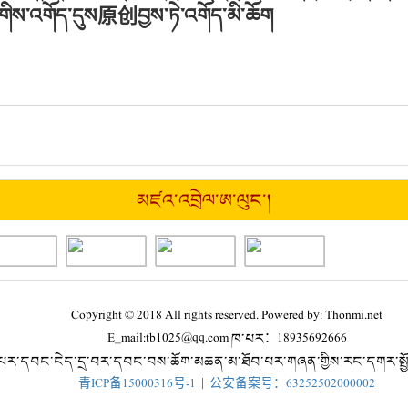
གིས་འགོད་དུས
原创
བྱས་ཏེ་འགོད་མི་ཆོག
མཛའ་འབྲེལ་ཨ་ལུང་།
Copyright © 2018 All rights reserved. Powered by: Thonmi.net
E_mail:tb1025@qq.com ཁ་པར：18935692666
པར་དབང་ངེད་དྲ་བར་དབང་བས་ཆོག་མཆན་མ་ཐོབ་པར་གཞན་གྱིས་རང་དགར་སྤྱོ
青ICP备15000316号-1
|
公安备案号：63252502000002