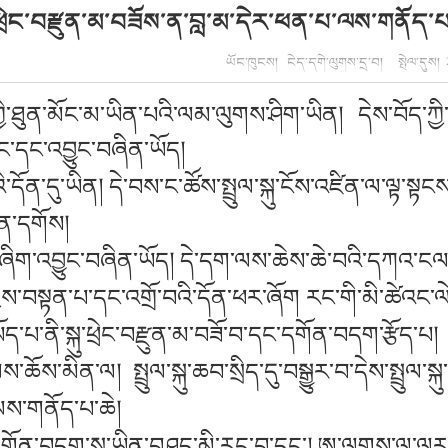
་ཕྲེང་བརྫུན་མ་བཟོས་ན་བླ་མ་དེར་ཕན་པ་ལས་གནོད་པ
ཡོང་ཁུངས། ངེད་དགེ་ལུགས་དྲ་བ། སྤེལ་དུས།
ས་ཀྱི་ཐུན་མོང་མ་ཡིན་པའི་ལམ་ལུགས་ཤིག་ཡིན།
དེས་བོད་ཀྱ
ྱུང་དང་འབྱུང་བཞིན་ཡོད།
བའི་དོན་དུ་ཡིན། དེ་བས་ང་ཚོས་སྤྲུལ་སྐུ་ངོས་འཛིན་ལ་ལྟ་ས
ིན་དགོས།
ིག་འབྱུང་བཞིན་ཡོད། དེ་དག་ལས་ཆེས་ཆེ་བའི་དཀའ་ངལ་ནི་ས
ད་ཀྱིས་བསྟན་པ་དང་འགྲོ་བའི་དོན་ཕར་ཞོག རང་གི་མི་ཚེའང་ལ
ཡོད་པ་ནི་སྐུ་ཕྲེང་བརྫུན་མ་བཟོ་བ་དང་དགོན་བདག་རྩོད་པ། ས
ཆོས་མིན་ལ། སྤྲུལ་སྐུ་ཆབ་སྲིད་དུ་བསྒྱུར་བ་དེས་སྤྲུལ་ས
ལས་གནོད་པ་ཆེ།
ན་བདག་སུ་ཡིན་བཤད་མི་རུང་བ་དང་། ཨ་ལགས་ལ་ལར་སྐུ་ཕྲེ