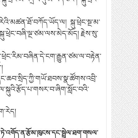
ུམ་རེའི་མཚན་ཐོ་བཀོད་ཡོད་ལ། སྐུ་ཕྲེང་སྔ་མ་
ཕྲེང་བཞི་ལྔ་ཙམ་ལས་མེད་མོད། རྗེས་སུ་
ཕྲེང་རིམ་བཞིན་དེ་ངག་རྒྱུན་ཙམ་ལ་བརྟེན་
།
་དང་ཆབ་སྲིད་ཀྱི་གཡོ་ཐབས་སྣ་ཚོགས་འབྲི་
ུལ་སྐུའི་རྩོད་པ་གསར་བ་ཞིག་སློང་བའི་
ག་རེད།
ཏེ་འགོད་ན་རྩོམ་ཁུངས་དང་སྦྲེལ་ཐག་གསལ་