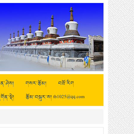
ྒྱུན་ཤེས།
གསར་རྩོམ།
བཟོ་རིག
གོན་སྡེ།
རྩོམ་བསྐུར་ས། tb1025@qq.com