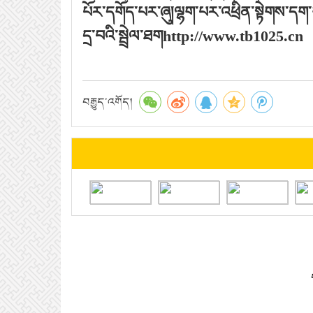
པོར་དགོད་པར་ཞུ།ལྷག་པར་འཕྲིན་སྟེགས་དག་
དྲ་བའི་སྦྲེལ་ཐག
http://www.tb1025.cn
བརྒྱུད་འགོད།