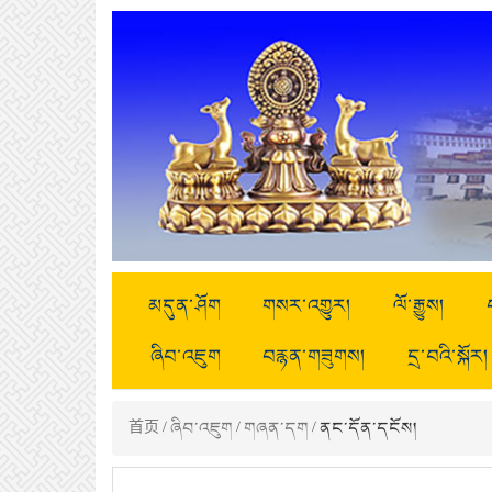
མདུན་ཤོག
གསར་འགྱུར།
ལོ་རྒྱུས།
ཞིབ་འཇུག
བརྙན་གཟུགས།
དྲ་བའི་སྐོར།
首页
/
ཞིབ་འཇུག
/
གཞན་དག
/ ནང་དོན་དངོས།