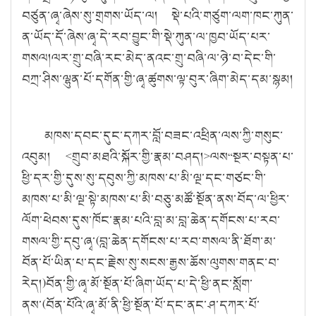
བཙུན་ཞྭ་ཞེས་སུ་གྲགས་ཡོད་ལ།
སྡེ་པའི་གཙུག་ལག་ཁང་ཀུན་
ན་ཡོད་དོ་ཞེས་ཞྭ་དེ་རབ་བྱུང་གི་སྡེ་ཀུན་ལ་ཁྱབ་ཡོད་པར་
གསལ།
ལར་གྲུ་བཞི་རང་མེད་ནའང་གྲུ་བཞི་ལ་ཉེ་བ་དེང་གི་
བཀྲ་ཤིས་ལྷུན་པོ་དགོན་གྱི་ཞྭ་ཚུགས་ལྟ་བུར་ཞིག་མེད་དམ་སྙམ།
མཁས་དབང་དུང་དཀར་བློ་བཟང་འཕྲིན་ལས་ཀྱི་གསུང་
འབུམ།
<
གྲུབ་མཐའི་སྐོར་གྱི་རྣམ་བཤད།
>
ལས
“
སྔར་བསྟན་པ་
ཕྱི་དར་གྱི་དུས་སུ་དབུས་ཀྱི་མཁས་པ་མི་ལྔ་དང་གཙང་གི་
མཁས་པ་མི་ལྔ་སྟེ་མཁས་པ་མི་བཅུ་མཚོ་སྔོན་ནས་བོད་ལ་ཕྱིར་
ལོག་ཕེབས་དུས་ཁོང་རྣམ་པའི་བླ་མ་བླ་ཆེན་དགོངས་པ་རབ་
གསལ་གྱི་དབུ་ཞྭ་
(
བླ་ཆེན་དགོངས་པ་རབ་གསལ་ནི་ཐོག་མ་
བོན་པོ་ཡིན་པ་དང་རྗེས་སུ་སངས་རྒྱས་ཆོས་ལུགས་གནང་བ་
རེད།
)
བོན་གྱི་ཞྭ་མོ་སྔོན་པོ་ཞིག་ཡོད་པ་དེ་ཕྱི་ནང་སློག་
ནས་
(
བོན་པོའི་ཞྭ་མོ་ནི་ཕྱི་སྔོན་པོ་དང་ནང་ཤ་དཀར་པོ་