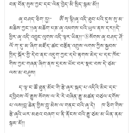
བན་བོན་སུས་ཀྱང་དང་ལེན་བྱེད་མི་སྲིད་སྙམ་མོ།།
ཞྭ་བཤད་ཅིག་ཏུ།
“
ཨོཾ་སྭ་སྟི།
ཞྭ་འདི་ཐུབ་པའི་དུས་སུ་མ་
མཆིས་ཀྱང་།།ཞྭ་མཆོག་པཎ་ཞྭ་འཕགས་པའི་ཡུལ་ནས་དར།།དེ་
ཕྱིར་ཞྭ་འདི་འབྱུང་ལུགས་འདི་ལྟར་ཡིན།།
”
⑤
སོགས་ཞྭ་བཤད་ཤོ་
ལོ་ཀ་དུ་མ་ཞིག་མཛོད་ཚང་བརྩོན་འགྲུས་ལགས་ཀྱིས་སྐྱབས་
ཁྲིད་སྐོར་གྱི་དེབ་ནང་འདུག་ཀྱང་དཔེ་རྟགས་མེད་པ་དང་ཁོང་
གིས་ཀྱང་གཞན་ཞིག་ནས་དྲངས་ཡོང་བར་སྣང་བས་དེ་ཙམ་
ལས་མ་བཤུས།
ད་ལྟ་ང་ཚོ་ཐུན་མོང་གི་རྩེ་ཞྭར་སྐད་པ་འདིའི་མིང་དང་
དབྱིབས་ལོ་རྒྱུས་སོགས་ལ་རེ་རེ་བཞིན་རྒྱུ་མཚན་བཙལ་དགོས་
པ་ལས།
བླ་ཆེན་གྱིས་ཀླུ་མེས་ལ་གནང་བའི་ཞྭ་དེ། ཁ་ཅིག་གིས་
རྩེ་ཞྭའི་ཡར་མཐའ་བཞག་པ་ནི་ནོངས་བའི་རྒྱུ་ཙམ་མ་ཡིན་ནམ་
སྙམ་མོ།།