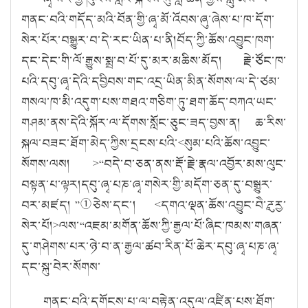
གནང་བའི་གདོད་མའི་བོན་གྱི་ཞྭ་མོ་འོབས་ཞུ་ཞེས་པ་ཁ་དོག་
སེར་པོར་བསྒྱུར་བ་དེ་རང་ཡིན་པ་ནི།
བོད་ཀྱི་ཆོས་འབྱུང་ཁག་
དང་དེང་གི་ལོ་རྒྱུས་སྨྲ་བ་པོ་དུ་མར་མཆིས་མོད། རྗེ་ཙོང་ཁ་
པའི་དབུ་ཞྭ་དེའི་དབྱིབས་གང་འདྲ་ཡིན་མིན་སོགས་ལ་དེ་ཙམ་
གསལ་ཁ་མི་འདུག་པས་གཐའ་གཅིག་ཏུ་ཐག་ཆོད་བཀའ་ཡང་
གཤམ་ནས་དེའི་སྐོར་ལ་དོགས་སློང་ཅུང་ཟད་བྱས་ན། ཆ་རིས་
སྐལ་བཟང་ཐོག་མེད་ཀྱིས་དྲངས་པའི་
<
སུམ་པའི་ཆོས་འབྱུང་
སོགས་ལས།
>
“
བདེ་བ་ཅན་ནས་རྡོ་རྗེ་རྣལ་འབྱོར་མས་ལུང་
བསྟན་པ་ལྟར།
དབུ་ཞྭ་པཎ་ཞྭ་གསེར་གྱི་མདོག་ཅན་དུ་བསྒྱུར་
བར་མཛད།
”
①
ཅེས་དང་།
<
དགའ་ལྡན་ཆོས་འབྱུང་བཻ་ཌཱུརྱ་
སེར་པོ།
>
ལས་
“
འཇམ་མགོན་ཆོས་ཀྱི་རྒྱལ་པོ་ཞིང་ཁམས་གཞན་
དུ་གཤེགས་པར་ཉེ་བ་ན་རྒྱལ་ཚབ་རིན་པོ་ཆེར་དབུ་ཞྭ་པཎ་ཞྭ་
དང་སྐུ་བེར་སོགས་
གནང་བའི་དགོངས་པ་ལ་བརྟེན་འདུལ་འཛིན་པས་ཐོག་