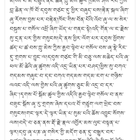
མཁས་པ་མི་བཅུའི་ནང་ཚན་ཀླུ་མེས་ཚུལ་ཁྲིམས་ཤེས་རབ་ཀྱིས་
བླ་ཆེན་ལ་ཁོ་བོ་དབུས་གཙང་དུ་ཕྱིར་བཞུད་པས།
རྟེན་སྐལ་ཞིག་
ཞུ་རོགས་བྱས་པར་བརྟེན།
ཁོང་གིས་བོན་པོའི་འོབ་ཞུ་ལ་ས་སེར་
བསྐུས་པ་གསོལ་འཕྲོ་ཞིག་ཡོད་པ་གནང་སྟེ།
འདི་གོན་ལ་ང་རྗེས་
སུ་དྲན་པར་གྱིས་གསུངས།
དེ་ནས་ཕྱིར་ལོག་པར་དབུས་ཕྱོགས་
ཚད་པ་ཚ་བས་ཀླུ་མེས་ཀྱིས་རྒྱབ་ལྟེབ་པ་གསོལ་བས་ཞྭ་སྣེ་རིང་
དུ་གྲགས་པ་བྱུང་ལ།
དབུས་གཙང་གི་མི་བཅུ་ལས་མཆེད་པའི་ཞྭ་
ཕལ་མོ་ཆེའི་ཞྭ་ཚུགས་འདི་འདྲ་ཡིན་པར་བཤད།
ཕྱིས་སུ་བཀའ་
གདམས་གཞུང་བ་དང་བཀའ་གདམས་གདམ་ངག་པ་གཉིས་
ལའང་འདི་ལས་གྱེས་པའི་ཞྭ་ཚུགས་ཅུང་མི་འདྲ་བ་དར་
ཞིང་།
དྭགས་པོ་སྒོམ་ཚུལ་གྱིས་འདིའི་རྒྱབ་ལྟེབ་གསོལ་བ་ནས་
བཟུང་སྒོས་ཞྭ་རུ་གྲགས་ཞེས་དཔའ་བོ་གཙུག་ལག་ཕྲེང་བས་
གསུངས།
གང་ལྟར་དེ་ལྟར་ཡིན་པ་སུམ་པའི་ཆོས་འབྱུང་སོགས་
ལས།
བདེ་བ་ཅན་ནས་རྡོ་རྗེ་རྣལ་འབྱོར་མས་ལུང་བསྟན་པ་
ལྟར།
དབུ་ཞྭ་པཎ་ཞྭ་གསེར་གྱི་མདོག་ཅན་དུ་བསྒྱུར་བར་