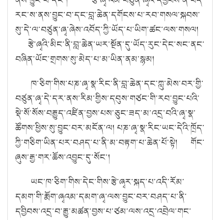
རང་ས་ནས་བྱུང་བ་དང་བླ་ཆེན་དགོངས་པ་རབ་གསལ་སྐབས་
སུ་དེ་ལ་བཙུན་ཞྭ་ཞེས་འབོད་ཀྱི་ཡོད་པ་ཡིག་ཚང་ལས་གསལ།
རྩེ་ཞྭའི་མིང་ནི་བླ་ཆེན་ཡར་སྔོན་དུ་ཡོད་རུང་དེང་སང་ནང་
བཞིན་ཡོང་གྲགས་སུ་མེད་པ་མ་ཡིན་ནམ་སྙམ།
ཁ་ཅིག་གིས་པཎ་ཞྭ་སྣ་རིང་ནི་བླ་ཆེན་དང་ཀླུ་མེས་བར་གྱི་
བཙུན་ཞྭ་དེ་དར་ནས་རིམ་གྱིས་དབུས་གཙང་གི་རབ་བྱུང་པའི་
སྡེ་སོ་སོས་བརྒྱུད་འཛིན་བྱས་པས་ཅུང་ཟད་མ་འདྲ་བའི་ཞྭ་སྣ་
ཚོགས་ཕྱིས་སུ་བྱུང་བར་མངོན་ལ། པཎ་ཞྭ་སྣ་རིང་ཡང་དེའི་ཁྲོད་
ཀྱི་གཅིག་ཡིན་པར་བཤད་པ་ནི་མ་བརྟག་པ་ཆེན་པོ་སྟེ། གོང་
ཞུས་རྒྱ་གར་ཆོས་འབྱུང་དུ་སོང་།
ཡང་ཁ་ཅིག་གིས་དེང་གིས་རྩེ་ཞྭར་སྐད་པ་འདི་རོམ་
དམག་གི་རྨོག་ཞྭའམ་དམག་ཞྭ་ལས་བྱུང་བར་བཤད་པ་ནི་
དབྱིབས་འདྲ་བ་རྒྱུ་མཚན་བྱས་པ་ཙམ་ལས་འདྲ་འབྲེལ་གང་