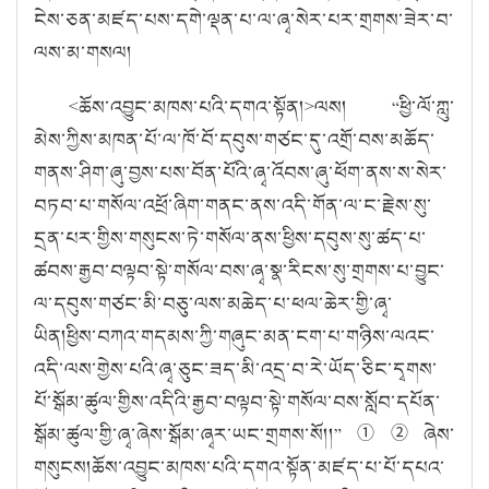
ངེས་ཅན་མཛད་པས་དགེ་ལྡན་པ་ལ་ཞྭ་སེར་པར་གྲགས་ཟེར་བ་
ལས་མ་གསལ།
<
ཆོས་འབྱུང་མཁས་པའི་དགའ་སྟོན།
>
ལས།
“
ཕྱི་ལོ་ཀླུ་
མེས་ཀྱིས་མཁན་པོ་ལ་ཁོ་བོ་དབུས་གཙང་དུ་འགྲོ་བས་མཆོད་
གནས་ཤིག་ཞུ་བྱས་པས་བོན་པོའི་ཞྭ་འོབས་ཞུ་ཕོག་ནས་ས་སེར་
བཏབ་པ་གསོལ་འཕྲོ་ཞིག་གནང་ནས་འདི་གོན་ལ་ང་རྗེས་སུ་
དྲན་པར་གྱིས་གསུངས་ཏེ་གསོལ་ནས་ཕྱིས་དབུས་སུ་ཚད་པ་
ཚབས་རྒྱབ་བལྟབ་སྟེ་གསོལ་བས་ཞྭ་སྣ་རིངས་སུ་གྲགས་པ་བྱུང་
ལ་དབུས་གཙང་མི་བཅུ་ལས་མཆེད་པ་ཕལ་ཆེར་གྱི་ཞྭ་
ཡིན།
ཕྱིས་བཀའ་གདམས་ཀྱི་གཞུང་མན་ངག་པ་གཉིས་ལའང་
འདི་ལས་གྱེས་པའི་ཞྭ་ཅུང་ཟད་མི་འདྲ་བ་རེ་ཡོད་ཅིང་དྭགས་
པོ་སྒོམ་ཚུལ་གྱིས་འདིའི་རྒྱབ་བལྟབ་སྟེ་གསོལ་བས་སློབ་དཔོན་
སྒོམ་ཚུལ་གྱི་ཞྭ་ཞེས་སྒོམ་ཞྭར་ཡང་གྲགས་སོ།
།
”
①②
ཞེས་
གསུངས།
ཆོས་འབྱུང་མཁས་པའི་དགའ་སྟོན་མཛད་པ་པོ་དཔའ་