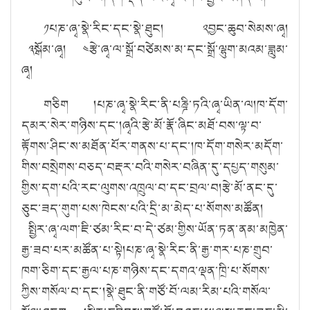
༡པཎ་ཞྭ་སྣེ་རིང་དང་སྣེ་ཐུང། ༢བྱང་ཆུབ་སེམས་ཞྭ།
༣སྒོམ་ཞྭ། ༤རྩེ་ཞྭ་ལ་སྒྲོ་བཙེམས་མ་དང་སྒྲོ་ལྷུག་མའམ་ཟླུམ་
ཞྭ།
གཅིག །པཎ་ཞྭ་སྣེ་རིང་ནི་པཎྜི་ཏའི་ཞྭ་ཡིན་ལ།
ཁ་དོག་
དམར་སེར་གཉིས་དང་།
ཞྭའི་རྩེ་མོ་རྣོ་ཞིང་མཐོ་བས་ལྟ་བ་
རྟོགས་ཤིང་ས་མཐོན་པོར་གནས་པ་དང་།
ཁ་དོག་གསེར་མདོག་
གིས་བསྲེགས་བཅད་བརྡར་བའི་གསེར་བཞིན་དུ་དཔྱད་གསུམ་
གྱིས་དག་པའི་རང་ལུགས་འཁྲུལ་བ་དང་བྲལ་བ།
རྩེ་མོ་ནང་དུ་
ཅུང་ཟད་གུག་པས་ཁེངས་པའི་དྲི་མ་མེད་པ་སོགས་མཚོན།
སྤྱིར་ཞྭ་ལག་ཇི་ཙམ་རིང་བ་དེ་ཙམ་གྱིས་ཡོན་ཏན་ནམ་མཁྱེན་
རྒྱ་ཟབ་པར་མཚོན་པ་སྟེ།
པཎ་ཞྭ་སྣེ་རིང་ནི་རྒྱ་གར་པཎ་གྲུབ་
ཁག་ཅིག་དང་རྒྱལ་པཎ་གཉིས་དང་དགའ་ལྡན་ཁྲི་པ་སོགས་
ཀྱིས་གསོལ་བ་དང་།
སྣེ་ཐུང་ནི་གཙོ་བོ་ལམ་རིམ་པའི་གསོལ་