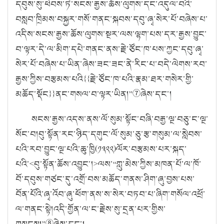
དབུས་སུ་ཕེབས་ཏེ་སངས་རྒྱས་ཆོས་ལུགས་དང་འདུལ་བའི་
བསླབ་ཁྲིམས་བསྐྱར་གསོ་གནང་སྐབས་དབུ་ཞྭ་སེར་པོ་བཞེས་པ་
འདིས་སངས་རྒྱས་ཆོས་ལུགས་སྔར་ལས་ལྷག་པས་དར་རྒྱས་བྱུང་
བ་ལྟར་དེ་ལ་མིག་དཔེ་གནང་ནས་རྗེ་ཙོང་ཁ་པས་ཀྱང་དབུ་ཞྭ་
སེར་པོ་བཞེས་པ་ཡིན་ཞེས་ཟང་ཟང་ནེ་རིང་པ་བདེ་ལེགས་རབ་
རྒྱས་ཀྱིས་བརྩམས་པའི
{{
རྗེ་ཙོང་ཁ་པའི་རྣམ་ཐར་གསེར་གྱི་
མཆོད་སྡོང
}}
ནང་གསལ་བ་ལྟར་ཡིན།
”
⑦
ཞེས་དང་།
སངས་རྒྱས་འདས་ནས་ལོ་སུམ་སྟོང་བཞི་བརྒྱ་ལྔ་བཅུ་ང་ལྔ་
སོང་བ།
བུ་སྟོན་རང་ཉིད་དགུང་ལོ་སུམ་ཅུ་རྩ་གསུམ་ལ་སླེབས་
པའི་རབ་བྱུང་ལྔ་པའི་ཆུ་ཁྱི
(
༡༣༢༢
)
ལོར་བརྩམས་པར་སྐད་
པའི་
<
བུ་སྟོན་ཆོས་འབྱུང་།
>
ལས་
“
ཀླུ་མེས་ཀྱིས་མཁན་པོ་ལ་ཁོ་
བོ་དབུས་གཙང་དུ་འགྲོ་བས་མཆོད་གནས་ཤིག་ཞུ་བྱས་པས་
བོན་པོའི་ཞྭ་འོབ་ཞུ་ཕོག་ནས་ས་སེར་བཏབ་པ་ཞིག་གསོལ་འཕྲོ་
ལ་གནང་སྟེ།
འདི་གྱོན་ལ་ང་རྗེས་སུ་དྲན་པར་གྱིས་
གསུངས།
”
⑧
ཞེས་དང་།