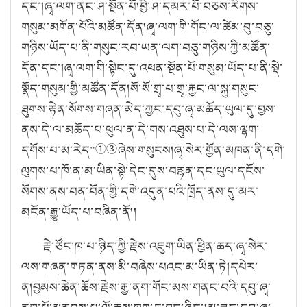
དང་།
ཞྭ་ལག་ནང་ཤ་སྔོན་པོ།
ཕྱི་ཤ་དམར་པོ་བཅས་རིགས་
གསུམ་མགོན་པོའི་མཚོན་དོན།
ཞྭ་ལག་གི་གོང་ལ་ཚེམ་བུ་བཅུ་
གཉིས་ཡོད་པ་ནི་གསུང་རབ་ཡན་ལག་བཅུ་གཉིས་ཀྱི་མཚོན་
དོན་དང་།
ཞྭ་ལག་གི་སྟེང་དུ་འཕན་སྔོན་པོ་གསུམ་ཡོད་པ་ནི་སྡེ་
སྣོད་གསུམ་གྱི་མཚོན་དོན།
སོ་སོ་གྲྭ་པ་གྲྭ་རྐྱང་ལ་སྐུ་གསུང་
ཐུགས་རྟེན་སོགས་གཞན་མེད་ཀྱང་དབུ་ཞྭ་མཆོད་ཡུལ་དུ་བྱས་
ནས་དེ་ལ་མཆོད་པ་ཕུལ་ན་དེ་གས་འཐུས་པ་དེ་ལས་ལྷག་
དགོས་པ་མ་རེད
”
①③
ཞེས་གསུངས།
ཞྭ་སེར་གྱོན་མཁན་ནི་དགེ་
ལུགས་པ་ཁོ་ན་མ་ཡིན་སྟེ་དེང་དུས་བརྙན་དང་ཡུལ་དངོས་
སོགས་ནས་བན་བོན་གྱི་དགེ་འདུན་པའི་ཁྲོད་ནས་དུ་མར་
མངོན་རྒྱུ་ཡོད་པ་བཞིན་ནོ།།
རྗེ་ཙོང་ཁ་པ་ཉིད་ཀྱི་རྗེས་འཇུག་ཡིན་ཕྱིན་ཆད་ཞྭ་སེར་
ལས་གཞན་གཏན་ནས་མི་བཞེས་པའང་མ་ཡིན་ཏེ།
དཔེར་
ན།
བྱམས་ཆེན་ཆོས་རྗེས་རྒྱ་ནག་གོང་མས་གནང་བའི་དབུ་ཞྭ་