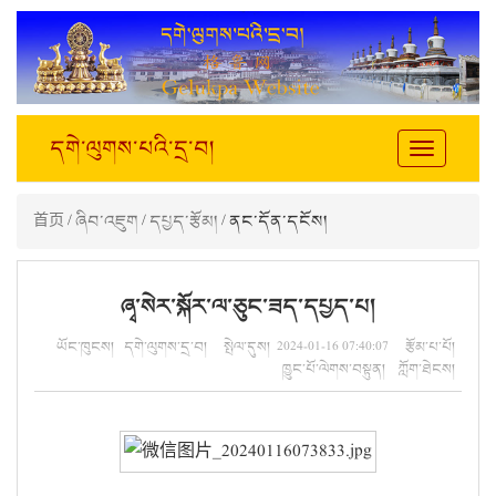
དགེ་ལུགས་པའི་དྲ་བ།
Toggle
navigation
首页
/
ཞིབ་འཇུག
/
དཔྱད་རྩོམ།
/ ནང་དོན་དངོས།
ཞྭ་སེར་སྐོར་ལ་ཅུང་ཟད་དཔྱད་པ།
ཡོང་ཁུངས། དགེ་ལུགས་དྲ་བ། སྤེལ་དུས། 2024-01-16 07:40:07 རྩོམ་པ་པོ།
ཁྱུང་པོ་ལེགས་བསྟུན། ཀློག་ཐེངས།