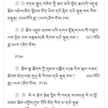
①①
གཏམ་རྒྱུད་གསེར་གྱི་ཐང་མའི་སྟོད་ཆ།
དགེ་འདུན་
ཆོས་འཕེལ།
བོད་ལྗོངས་བོད་ཡིག་དཔེ་རྙིང་དཔེ་སྐྲུན་ཁང་གིས་
བསྐྲུན།
2008
ལོའི་ཟླ་
12
པར།
ཤོག་ངོས།
P80
①②
ཆོས་འབྱུང་མཁས་པའི་དགའ་སྟོན།
དཔའ་བོ་གཙུག་
ལག་ཕྲེང་བས་བརྩམས།
མི་རིགས་དཔེ་སྐྲུན་ཁང་།
2017
ལོའི་
ཟླ་
4
པར་།
ཤོག་ངོས།
P246
①
ཆོས་སྣ་ཚོགས་ཀྱི་ཁུངས་བརྗོད་པ།
ཆ་རིས་སྐལ་བཟང་
ཐོགས་མེད།
ཀན་སུའུ་མི་རིགས་དཔེ་སྐྲུན་ཁང་།
2001
ལོའི་
ཟླ
11
པར་།
ཤོག་ངོས།
P198
①③
སེ་ར་ཐེག་ཆེན་གླིང་གི་གདན་རབས།
ཟུ་རེ་བ་བློ་
བཟང་ཆོས་འབྱོར།
ཀྲུང་གོའི་བོད་རིག་པ་དཔེ་སྐྲུན་