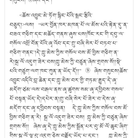
<
ཆོས་འབྱུང་མེ་ཏོག་སྙིང་པོའི་སྦྲང་རྩིའི་
བཅུད།
>
ལས།
“
ཡར་བྱོན་ཁར་མཁན་པོ་ལ་མོས་པའི་རྟེན་དུ་ན་
བཟའ་གཅིག་དང་མཆོད་གནས་ཞུས་པས།
ཁོང་རང་གི་དབུ་ལ་
གསོལ་འཕྲོ་བོན་པོའི་ཞྭ་འོབ་དང་གྲུ་བཞི་སེར་པོ་བཏབ་པ་
གཅིག་གནང་།
དེ་ཀླུ་མེས་ཀྱིས་གསོལ་བས་མོ་བྱིས་གཅིག་ན་
རེ།
སྐྲ་ལོ་འདུག་ཟེར་བས།
ཀླུ་མེས་ཀྱི་བཙུན་ཞེས་གྲགས་སོ།།
སྡེ་
པའི་གཙུག་ལག་ཁང་ཀུན་ན་ཡོད་དོ།།
”
⑨
ཞེས་གསུངས།
ཆོས་
འབྱུང་འདིའི་
བླ་ཆེན་དང་ཀླུ་མེས་བར་གྱི་གཏམ་རྒྱུད་དེ་ཞྭ་
མདོག་ཙམ་ལས་བརྒལ་ནས་ཞྭ་ཚུགས་སམ་ཞྭ་དབྱིབས་གསལ་
པོ་བསྟན་ཡོད་དེ།
དཔེར་ན།
གྲུ་བཞི་སེར་པོ་ཟེར་བ་དེས་ཞྭ་
མདོག་དང་ཞྭ་དབྱིབས་བསྟན། དེ་ཀླུ་མེས་ཀྱིས་གསོལ་བས་མོ་
བྱིས་གཅིག་ན་རེ། སྐྲ་ལོ་འདུག་ཟེར་བས། ཀླུ་མེས་ཀྱི་བཙུན་ཞེས་
གྲགས་སོ།། ཞེས་ཞྭ་དེ་ཀླུ་མེས་ཀྱིས་སྒྲོན་པར་བུ་མོ་ལོ་ཆུང་ཞིག་
གིས་སྐྲ་ལོ་ལྟ་བུ་འདུག་ཅེས་བརྗོད་ཡོད་པ་དང་། ཀླུ་མེས་ཀྱི་