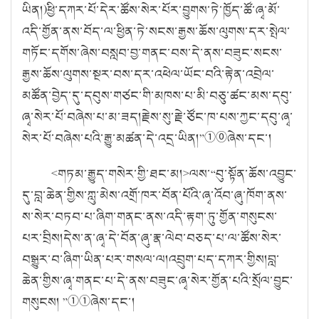
ཡིན།
)
ཕྱི་དཀར་པོ་དེར་ཚོས་སེར་པོར་བྱུགས་ཏེ་ཁྱོད་ཚོ་ཞྭ་མོ་
འདི་གྱོན་ནས་བོད་ལ་ཕྱིན་ཏེ་སངས་རྒྱས་ཆོས་ལུགས་དར་སྤེལ་
གཏོང་དགོས་ཞེས་བསླབ་བྱ་གནང་བས་དེ་ནས་བཟུང་སངས་
རྒྱས་ཆོས་ལུགས་སྔར་བས་དར་འཕེལ་ཡོང་བའི་རྟེན་འབྲེལ་
མཚོན་བྱེད་དུ་དབུས་གཙང་གི་མཁས་པ་མི་བཅུ་ཚང་མས་དབུ་
ཞྭ་སེར་པོ་བཞེས་པ་མ་ཟད།
རྗེས་སུ་རྗེ་ཙོང་ཁ་པས་ཀྱང་དབུ་ཞྭ་
སེར་པོ་བཞེས་པའི་རྒྱུ་མཚན་དེ་འདྲ་ཡིན།
”
①⓪
ཞེས་དང་།
<
གཏམ་རྒྱུད་གསེར་གྱི་ཐང་མ།
>
ལས་
“
བུ་སྟོན་ཆོས་འབྱུང་
དུ་བླ་ཆེན་གྱིས་ཀླུ་མེས་འགྲོ་ཁར་བོན་པོའི་ཞྭ་འོབ་ཞུ་ཁོག་ནས་
ས་སེར་བཏབ་པ་ཞིག་གནང་ནས་འདི་རྟག་ཏུ་གྱོན་གསུངས་
པར་བྲིས།
དེས་ན་ཞྭ་དེ་བོན་ཞུ་རྣ་ལེབ་བཅད་པ་ལ་ཚོས་སེར་
བསྒྱུར་བ་ཞིག་ཡིན་པར་གསལ་ལ།
འབྲུག་པད་དཀར་གྱིས།
བླ་
ཆེན་གྱིས་ཞྭ་གནང་པ་དེ་ནས་བཟུང་ཞྭ་སེར་གྱོན་པའི་སྲོལ་བྱུང་
གསུངས།
”
①①
ཞེས་དང་།