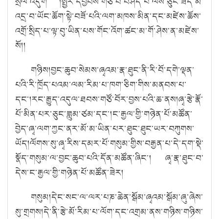
སྲོལ་འདུག །སྤྱིར་དབྱིབས་གཙོ་བོ་བཤད་པ་ལས་ཅུང་ཟད་མི་
འདྲ་བ་ཡོང་ཆོག་སྟེ་བཟོ་པའི་ལག་མཁས་མིན་དང་མཛེས་ཆོས་
འགྲོ་སྲིད་པ་ལྟ་བུ་ཡིན་པས་གོང་འོག་ཚང་མ་གོ་ཤེས་ན་མཛེས་
སོ།།
གཉིས།
བྱང་ཆུབ་སེམས་ཞྭའམ་རྣ་ཐུང་ནི་རི་བོ་དགེ་ལྡན་
པའི་རི་ཁྲོད་པའམ་ལམ་རིམ་པ་ཁག་ཅིག་གིས་མནབས་པ་
དང་།
རང་རྒྱུད་འདུལ་ཐབས་གཙོ་བོར་བྱས་པའི་ཆ་ནས།
ཞྭ་རྩེ་རྣོ་
པོ་མིན་པར་ཅུང་ཟླུམ་ཙམ་དང་།
ང་རྒྱལ་གྱི་གཉེན་པོ་མཚོན་
བྱེད་ཞྭ་ལག་ཀྱང་ནར་མོ་མ་ཡིན་པར་ཐུང་ཐུང་ཡར་བཀུགས་
ཡོད།
ལོགས་སུ་ཞྭ་རིས་དམར་པོ་གསུམ་གྱིས་བརྒྱན་པ་དེ་དག་སྡེ་
སྣོད་གསུམ་ལ་བྱང་ཆུབ་པའི་དོན་མཚོན་ཞིང་།
ཞྭ་རྣ་ཐུང་བ་
དེས་ང་རྒྱལ་གྱི་གཉེན་པོ་མཚོན་ཟེར།
གསུམ།
དེང་སང་ལ་ལར་པཎ་ཆེན་སྒོམ་ཞྭའམ་སྒོམ་ཞུ་ཞེས་
སུ་གྲགས།
དེ་ནི་རྩེ་མོ་རིམ་པ་ལོག་དང་འགྲམ་ནས་གཉིས་གཉིས་