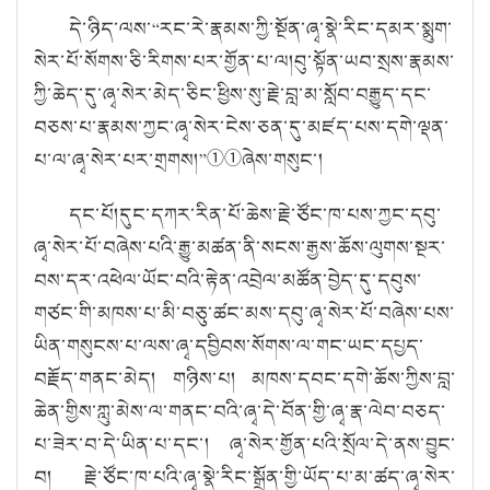
དེ་ཉིད་ལས་
“
རང་རེ་རྣམས་ཀྱི་སྔོན་ཞྭ་སྣེ་རིང་དམར་སྨུག་
སེར་པོ་སོགས་ཅི་རིགས་པར་གྱོན་པ་ལ།
བུ་སྟོན་ཡབ་སྲས་རྣམས་
ཀྱི་ཆེད་དུ་ཞྭ་སེར་མེད་ཅིང་ཕྱིས་སུ་རྗེ་བླ་མ་སློབ་བརྒྱུད་དང་
བཅས་པ་རྣམས་ཀྱང་ཞྭ་སེར་ངེས་ཅན་དུ་མཛད་པས་དགེ་ལྡན་
པ་ལ་ཞྭ་སེར་པར་གྲགས།
”
①①
ཞེས་གསུང་།
དང་པོ།
དུང་དཀར་རིན་པོ་ཆེས་རྗེ་ཙོང་ཁ་པས་ཀྱང་དབུ་
ཞྭ་སེར་པོ་བཞེས་པའི་རྒྱུ་མཚན་ནི་སངས་རྒྱས་ཆོས་ལུགས་སྔར་
བས་དར་འཕེལ་ཡོང་བའི་རྟེན་འབྲེལ་མཚོན་བྱེད་དུ་དབུས་
གཙང་གི་མཁས་པ་མི་བཅུ་ཚང་མས་དབུ་ཞྭ་སེར་པོ་བཞེས་པས་
ཡིན་གསུངས་པ་ལས་ཞྭ་དབྱིབས་སོགས་ལ་གང་ཡང་དཔྱད་
བརྗོད་གནང་མེད། གཉིས་པ། མཁས་དབང་དགེ་ཆོས་ཀྱིས་བླ་
ཆེན་གྱིས་ཀླུ་མེས་ལ་གནང་བའི་ཞྭ་དེ་བོན་གྱི་ཞྭ་རྣ་ལེབ་བཅད་
པ་ཟེར་བ་དེ་ཡིན་པ་དང་། ཞྭ་སེར་གྱོན་པའི་སྲོལ་དེ་ནས་བྱུང་
བ། རྗེ་ཙོང་ཁ་པའི་ཞྭ་སྣེ་རིང་སྒྲོན་གྱི་ཡོད་པ་མ་ཚད་ཞྭ་སེར་