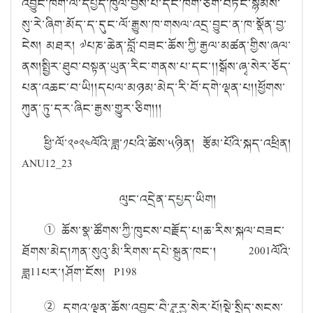
འབྱུང་ཁག་ལ་དཔྱད་ཁུལ་བྱས་པ་དང་ཁག་ཅིག་བཏང་སྙོམས་
སུ་རེ་ཞིག་མོད་ད་དུང་ལོ་རྒྱུས་ཁ་གསལ་འདྲ་བྱུང་ན་ཁ་སྣོན་བྱ་
ངེས། མཐར། ༧པཎ་ཆེན་བློ་བཟང་ཆོས་ཀྱི་རྒྱལ་མཚན་གྱིས་ཞལ་
ནས།
སྤྱིར་ཐུབ་བསྟན་ཡུན་རིང་གནས་པ་དང་།།སྒོས་ཞྭ་སེར་ཅོད་
པན་འཆང་བ་ཡི།།དཔལ་མཉམ་མེད་རི་བོ་དགེ་ལྡན་པ།།ཕྱོགས་
ཀུན་ཏུ་དར་ཞིང་རྒྱས་གྱུར་ཅིག
།
།།
ཕྱི་ལོ་༢༠༢༤ལོའི་ཟླ་༡པའི་ཚེས་༥ཉིན། རྩོམ་པོའི་སྐད་འཕྲིན།
ANU12_23
ལུང་འདྲེན་དཔྱད་ཡིག
།
①
ཆོས་སྣ་ཚོགས་ཀྱི་ཁུངས་བརྗོད་པ།
ཆ་རིས་སྐལ་བཟང་
ཐོགས་མེད།
ཀན་སུའུ་མི་རིགས་དཔེ་སྐྲུན་ཁང་།
2001
ལོའི་
ཟླ
11
པར་།
ཤོག་ངོས།
P198
②
དགའ་ལྡན་ཆོས་འབྱུང་བཻ་ཌཱུརྱ་སེར་པོ།
སྡེ་སྲིད་སངས་