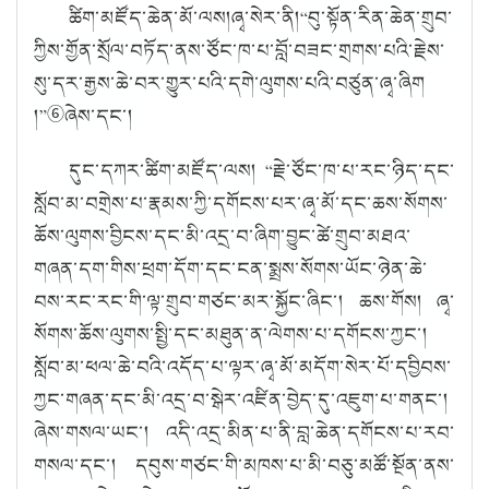
ཚིག་མཛོད་ཆེན་མོ་ལས།
ཞྭ་སེར་ནི།
“
བུ་སྟོན་རིན་ཆེན་གྲུབ་
ཀྱིས་གྱོན་སྲོལ་བཏོད་ནས་ཙོང་ཁ་པ་བློ་བཟང་གྲགས་པའི་རྗེས་
སུ་དར་རྒྱས་ཆེ་བར་གྱུར་པའི་དགེ་ལུགས་པའི་བཙུན་ཞྭ་ཞིག
།
”
⑥
ཞེས་དང་།
དུང་དཀར་ཚིག་མཛོད་ལས།
“
རྗེ་ཙོང་ཁ་པ་རང་ཉིད་དང་
སློབ་མ་བགྲེས་པ་རྣམས་ཀྱི་དགོངས་པར་ཞྭ་མོ་དང་ཆས་སོགས་
ཆོས་ལུགས་བྱིངས་དང་མི་འདྲ་བ་ཞིག་བྱུང་ཚེ་གྲུབ་མཐའ་
གཞན་དག་གིས་ཕྲག་དོག་དང་ངན་སྨྲས་སོགས་ཡོང་ཉེན་ཆེ་
བས་རང་རང་གི་ལྟ་གྲུབ་གཙང་མར་སྐྱོང་ཞིང་། ཆས་གོས། ཞྭ་
སོགས་ཆོས་ལུགས་སྤྱི་དང་མཐུན་ན་ལེགས་པ་དགོངས་ཀྱང་།
སློབ་མ་ཕལ་ཆེ་བའི་འདོད་པ་ལྟར་ཞྭ་མོ་མདོག་སེར་པོ་དབྱིབས་
ཀྱང་གཞན་དང་མི་འདྲ་བ་སྒེར་འཛིན་བྱེད་དུ་འཇུག་པ་གནང་།
ཞེས་གསལ་ཡང་། འདི་འདྲ་མིན་པ་ནི་བླ་ཆེན་དགོངས་པ་རབ་
གསལ་དང་། དབུས་གཙང་གི་མཁས་པ་མི་བཅུ་མཚོ་སྔོན་ནས་