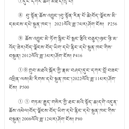
⑦
དུང་དཀར་ཚིག་མཛོད།
དྲྭ་བ།
⑧
བུ་སྟོན་ཆོས་འབྱུང་།
བུ་སྟོན་རིན་པོ་ཆེ།
བོད་ལྗོངས་མི་
དམངས་དཔེ་སྐྲུན་ཁང་།
2021
ལོའི་ཟླ་
7
པར།
ཤོག་ངོས།
P256
⑨
ཆོས་འབྱུང་མེ་ཏོག་སྙིང་པོ་སྦྲང་རྩིའི་བཅུད།
ཉང་ཉི་མ་
འོད་ཟེར།
བོད་ལྗོངས་བོད་ཡིག་དཔེ་རྙིང་དཔེ་སྐྲུན་ཁང་གིས་
བསྐྲུན།
2012
ལོའི་ཟླ་
3
པར།
ཤོག་ངོས།
P416
①⓪
གྲུབ་མཐའི་སྐོར་གྱི་རྣམ་བཤད།
དུང་དཀར་བློ་བཟང་
འཕྲིན་ལས།
མི་རིགས་དཔེ་སྐྲུན་ཁང་།
2022
ལོའི་ཟླ་
11
པར།
ཤོག་
ངོས།
P500
①①
གཏམ་རྒྱུད་གསེར་གྱི་ཐང་མའི་སྟོད་ཆ།
དགེ་འདུན་
ཆོས་འཕེལ།
བོད་ལྗོངས་བོད་ཡིག་དཔེ་རྙིང་དཔེ་སྐྲུན་ཁང་གིས་
བསྐྲུན།
2008
ལོའི་ཟླ་
12
པར།
ཤོག་ངོས།
P80