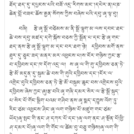
ཐོད་ཐད་དུ་དཔྱངས་པའི་བཟོ་འདྲ་རིགས་མང་།
དཔེར་ན།
པཎ་
ཆེན་བློ་བཟང་ཆོས་རྒྱན་སོགས་ཀྱིས་བཞེས་པའི་དབུ་ཞྭ་ལྟ་བུ།
བཞི། རྩེ་ཞྭ་སྒྲོ་བཙེམས་མ་ནི་སྒྲོ་ལྷུག་མ་ལས་དབང་ཐང་
ཆེ་བས་དབུ་མཛད་དགེ་སྐོས་བཅས་ཀྱི་སྒྲོན་པ་དང་རྩེ་ཞྭ་གང་
ཐད་ནས་རྩེ་ཞྭ་སྒྲོ་ལྷུག་མ་དང་བར་ཐག་ཉེ། དབྱིབས་མགོ་ནས་
ཐུར་དུ་ཅུང་ཟད་མནར་མར་འཕྱངས་པ།
ས་ངོར་གཉིས་ཀྱང་རྩ་
བ་དབྱིབས་དང་ཁ་དོག་འདྲ་ལ།
ས་ཞྭ་ལ་གི་གུ་དབྱིབས་ཅན་ཏེ་
རྩེ་མོ་མདུན་དུ་སྐུམ་ཆེ་བས་གི་གུའི་དབྱིབས་དང་།
ངོར་ལ་
འགྲེང་བུའི་དབྱིབས་ཅན་ཏེ་རྩེ་མོ་བསྐུམ་ཆུང་བས་འགྲེངས་བུའི་
དབྱིབས་ཞེས་ཀྱང་ཞུ།
རྩ་བའི་ཞྭ་གཞི་དམར་སེར་ལ་རྩེ་སྒྲོ་སྐུད་
པ་སེར་པོ་གོང་སྒྲིག་པའམ་གཤིབ་ནས་ཞྭ་སྨད་དཀྱུས་འོག་ཏུ་
རིང་ཙམ་འཕྱངས་ཤིང་ཞྭ་ལག་གཉིས་པོ་མཛུག་གང་ཙམ་
ཡོད།
ཞྭ་སྤང་གི་ནང་ཤ་དཀར་པོ་དང་།
ཞྭ་ལག་ནང་ཤ་སྔོན་པོ།
ཕྱི་
ཤ་དམར་པོ།
ཞྭ་ལག་གི་གོང་ལ་ཚེམ་བུ་བཅུ་གཉིས།
ཞྭ་ལག་གི་