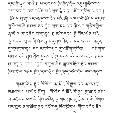
དང་སྒྲོ་ལྷུག་མ་ནི་གྲྭ་པ་དམངས་ཀྱི་སྒྲོན་སྲོལ་འདུག
།ཚོགས་སུ་
རང་རང་གི་ལག་གཡོན་པའི་ཕྲག་སྟེང་དུ་འཇོག་དགོས་པ་དང་།
ཚོགས་སུ་གྲྭ་མང་བཞུགས་ཟིན་པའི་ཚེ།
མཁན་པོ་ཚོགས་དབུས་
སུ་ཕེབས་ཚེ་ཐམས་ཅད་ཀྱིས་ཕྲག་ནས་ཕབ་སྟེ་ལག་གཉིས་ཀྱིས་
ཞྭ་མོ་ས་ལ་བཏིང་བ་ལྟ་བུས་བླ་མའི་ཞབས་སྤྱི་བོར་ལེན་པའི་
ཚུལ་དང་།
བླ་མ་ཁྲི་ཐོག་ཏུ་བཞུགས་ཟིན་པ་དང་ཞྭ་ལག་མདུན་
དུ་དཔྱངས་ནས་རང་རང་གི་ཕྲག་ཏུ་འཇོག་དགོས། དམིགས་
བསལ་དགེ་སྐོས་ཀྱིས་སྐྱབས་ཐོ་ཞུ་སྐབས་སོགས་ལ་འཇོག་སྟངས་
མ་འདྲ་བ་འགའ་འདུག་ལ་དུས་ཆེན་སྐབས་རྡོབ་རྡོབ་རྣམས་
ཀྱིས་རྩེ་ཞྭ་འཕྲེད་གྱོན་དང་ལྡོག་གྱོན་བྱེད་པའི་སྲོལ་ཡང་འདུག
།
གཞན་ཆོས་རྒྱུད་སོ་སོ་ལ་ཞྭ་མོའི་ལོ་རྒྱུས་དང་ཞྭ་བཤད་
མཐའ་ཡས་པ་ཡོད་མོད། ཁོ་བོར་དེ་ཚོའི་ལོ་རྒྱུས་རྒྱུ་ཆ་དེ་ཙམ་
མ་འཛོམས་པས་མི་ཤེས་བཞིན་དུ་གང་བྱུང་དུ་བྲིས་ན་མི་ལེགས་
པར་སྙམ་ནས་ཆོས་རྒྱུད་འདིའི་ཞྭ་མོའི་སྐོར་ལ་གོང་བཀོད་ཆོས་