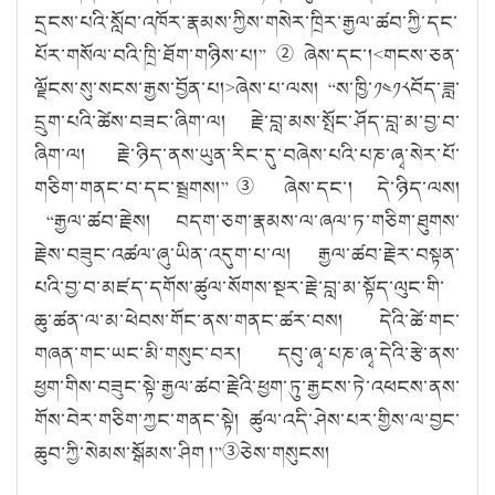
དྲངས་པའི་སློབ་འཁོར་རྣམས་ཀྱིས་གསེར་ཁྲིར་རྒྱལ་ཚབ་ཀྱི་དང་
པོར་གསོལ་བའི་ཁྲི་ཐོག་གཉིས་པ།
”
②
ཞེས་དང་།
<
གངས་ཅན་
ལྗོངས་སུ་སངས་རྒྱས་བྱོན་པ།
>
ཞེས་པ་ལས།
“
ས་ཁྱི་༡༤༡༨བོད་ཟླ་
དྲུག་པའི་ཚེས་བཟང་ཞིག་ལ། རྗེ་བླ་མས་སྤོང་ཤོད་བླ་མ་བྱ་བ་
ཞིག་ལ། རྗེ་ཉིད་ནས་ཡུན་རིང་དུ་བཞེས་པའི་པཎ་ཞྭ་སེར་པོ་
གཅིག་གནང་བ་དང་སྦྲགས།
”
③
ཞེས་དང་། དེ་ཉིད་ལས།
“
རྒྱལ་ཚབ་རྗེས། བདག་ཅག་རྣམས་ལ་ཞལ་ཏ་གཅིག་ཐུགས་
རྗེས་བཟུང་འཚལ་ཞུ་ཡིན་འདུག་པ་ལ། རྒྱལ་ཚབ་རྗེར་བསྟན་
པའི་བྱ་བ་མཛད་དགོས་ཚུལ་སོགས་སྔར་རྗེ་བླ་མ་སྟོད་ལུང་གི་
ཆུ་ཚན་ལ་མ་ཕེབས་གོང་ནས་གནང་ཚར་བས། དེའི་ཚེ་གང་
གཞན་གང་ཡང་མི་གསུང་བར། དབུ་ཞྭ་པཎ་ཞྭ་དེའི་རྩེ་ནས་
ཕྱག་གིས་བཟུང་སྟེ་རྒྱལ་ཚབ་རྗེའི་ཕྱག་ཏུ་རྒྱངས་ཏེ་འཕངས་ནས་
གོས་བེར་གཅིག་ཀྱང་གནང་སྟེ། ཚུལ་འདི་ཤེས་པར་གྱིས་ལ་བྱང་
ཆུབ་ཀྱི་སེམས་སྒོམས་ཤིག །
”
③
ཅེས་གསུངས།