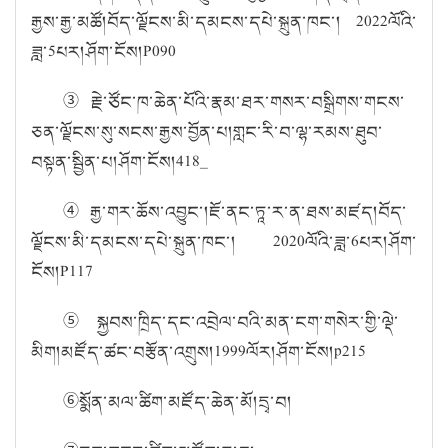
རྒྱས་རྒྱ་མཚོ།
བོད་ལྗོངས་མི་དམངས་དཔེ་སྐྲུན་ཁང་།
2022
ལོའི་
ཟླ་
5
པར།
ཤོག་ངོས།
P090
③
རྗེ་ཙོང་ཁ་ཆེན་པོའི་རྣམ་ཐར་གསར་བསྒྲིགས་གངས་
ཅན་ལྗོངས་སུ་སངས་རྒྱས་བྱོན་པ།
གླང་རི་བ་ལྷ་རམས་ཐུབ་
བསྟན་སྦྱིན་པ།
ཤོག་ངོས།
418_
④
རྒྱ་གར་ཆོས་འབྱུང་།
ཇོ་ནང་ཏཱ་ར་ན་ཐས་མཛད།
བོད་
ལྗོངས་མི་དམངས་དཔེ་སྐྲུན་ཁང་།
2020
ལོའི་ཟླ་
6
པར།
ཤོག་
ངོས།
P117
⑤
སྐྱབས་ཁྲིད་དང་འབྲེལ་བའི་མན་ངག་གསེར་གྱི་ལྡེ་
མིག
།
མཛོད་ཚང་བརྩོན་འགྲུས།
1999
ལོར།
ཤོག་ངོས།
p215
⑥
སྨོན་མལ་ཚིག་མཛོད་ཆེན་མོ།
དྲྭ་བ།