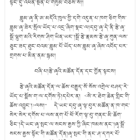
སྟེང་དུ་འཕན་སྔོན་པོ་གསུམ་བཅས་སོ།།
ཟླུམ་ཞྭ་ནི་ཨ་མདོའི་ཁུལ་གྱི་དགེ་འདུན་པ་ཁག་ཅིག་གིས་
ཟླུམ་ཞྭ་ཟེར་སྲོལ་ཡོད་པ་འདྲ་ཞིག་སྣང་ལ།
དབུ་ཞྭ་དེ་ནི་རྩེ་ཞྭ་
སྒྲོ་ལྷུག་མའི་རིགས་ཤིག་ཡིན་ཡང་།
སྒྲོ་རྩེ་རྣམས་རྩེ་ཞྭ་ཀུན་ལས་
ཅུང་ཟད་ཐུང་བའམ་ཟླུམ་པོ་ཡོད་པས་ཟླུམ་ཞྭ་ཞེས་འབོད་པར་
གྲགས་པ་མིན་ནམ་སྙམ།
བཞི་པ།
རྩེ་ཞྭའི་མཚོན་དོན་དང་གྱོན་སྟངས།
རྩེ་ཞྭའི་མཚོན་དོན་ལ་ཆོས་བརྒྱུད་སོ་སོས་འགྲེལ་བཤད་རེ་
ཡོད་པ་སྨོས་ག་ལ་དགོས་ཏེ།
དཔེར་ན།
<
སེ་ར་ཐེག་ཆེན་གླིང་གི་
ཆོས་འབྱུང་།
>
ལས།
“
དེ་ཡང་དབུ་ཞྭ་ལྟ་བུར་མཚོན་ན་ཁ་གང་
སེར་སེར་དགོས་པ་ལས་ནག་པོ་ཕོ་རོག་ལྟ་བུ་གནང་མི་ཆོག་
ཅིང་།
དེ་ཡང་ཞྭ་སྤང་ལ་སངས་རྒྱས་ཀྱི་ཞིང་ཁམས་ནང་།
ཞྭ་སྒྲོ་
སངས་རྒྱས་སྟོང་གི་མཚོན་དོན།
ཞྭ་སྤང་གི་ནང་ཤ་དཀར་པོ་