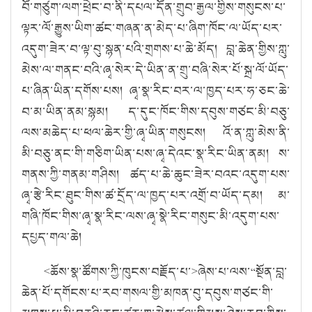
བོ་གཙུག་ལག་ཕྲེང་བ་ནི་དཔལ་དོན་གྲུབ་རྒྱལ་གྱིས་གསུངས་པ་
ལྟར་ལོ་རྒྱུས་ཡིག་ཚང་གཞན་ན་མེད་པ་ཞིག་ཁོང་ལ་ཡོད་པར་
འདུག་ཟེར་བ་ལྟ་བུ་སྙན་པའི་གྲགས་པ་ཆེ་མོད། བླ་ཆེན་གྱིས་ཀླུ་
མེས་ལ་གནང་བའི་ཞྭ་སེར་དེ་ཡིན་ན་གྲུ་བཞི་སེར་པོ་སྐྲ་ལོ་ཡོད་
པ་ཞིན་ཡིན་དགོས་པས། ཞྭ་སྣ་རིང་བར་ལ་ཁྱད་པར་ཧ་ཅང་ཆེ་
བ་མ་ཡིན་ནམ་སྙམ། ད་དུང་ཁོང་གིས་དབུས་གཙང་མི་བཅུ་
ལས་མཆེད་པ་ཕལ་ཆེར་གྱི་ཞྭ་ཡིན་གསུངས། འོ་ན་ཀླུ་མེས་ནི་
མི་བཅུ་ནང་གི་གཅིག་ཡིན་པས་ཞྭ་དེའང་སྣ་རིང་ཡིན་ནམ། ས་
གནས་ཀྱི་གནམ་གཤིས། ཚད་པ་ཆེ་ཆུང་ཟེར་བའང་འདུག་པས་
ཞྭ་རྩེ་རིང་ཐུང་གིས་ཚ་དྲོད་ལ་ཁྱད་པར་འགྲོ་བ་ཡོད་དམ། མ་
གཞི་ཁོང་གིས་ཞྭ་སྣ་རིང་ལས་ཞྭ་སྣེ་རིང་གསུང་མི་འདུག་པས་
དཔྱད་གལ་ཆེ།
<
ཆོས་སྣ་ཚོགས་ཀྱི་ཁུངས་བརྗོད་པ་
>
ཞེས་པ་ལས་
“
སྔོན་བླ་
ཆེན་པོ་དགོངས་པ་རབ་གསལ་གྱི་མཁན་བུ་དབུས་གཙང་གི་