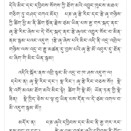
དེའི་མིང་དང་དབྱིབས་སོགས་ཀྱི་ཐོག་མའི་འབྱུང་ཁུངས་མཐའ་
གཅིག་ཏུ་བཤད་བཀའ་མོད། པཎ་ཞྭ་རྩེ་རིང་དང་རྩེ་ཞྭ་གཉིས་
ཀྱི་ཚིག་ཕྱི་མ་ནི་ཚིག་སྔོན་རྗེས་ཙམ་ཡིན་པས་རྒྱ་གར་སྐད་ནང་
ཞྭ་རྩེ་རིང་ཞེས་པ་དེ་བོད་སྐད་ནང་རྩེ་ཞྭའང་འགྱུར་སོང་བ་མིན་
ནམ་སྙམ་པའང་འདུག །རྩེ་ཞྭ་ཞེས་པའི་མིང་འདི་ནི་འདྲ་འབྲེལ་
གཉིས་ལས་འདྲ་བ་རྒྱུ་མཚན་དུ་བྱས་པའི་ཞྭ་རྩེ་མོ་འབུར་དུ་ཐོན་
པ་ཞིག་གི་མིང་ཡིན་སྙམ།
འདིའི་སྐོར་ནས་འབྲི་སྟང་མི་འདྲ་བ་ཁ་ཤས་འདུག་ལ།
དཔེར་ན། ཞྭ་སྣེ་རིང་དང་། སྣ་རིང་། ཞྭ་རྩེ་རིང་བཅས་སོ།། སྣེ་
ནི་འགོ་མའམ་ཐོག་མའི་མིང་སྟེ། ཚིག་གི་སྣེ་མོ། ཡོན་ཏན་གྱི་སྣེ་
ཟིན། སྣེ་ཁྲིད་ཅེས་པ་ལྟ་བུ་ཡིན་པས་དོན་ལ་དེ་ཙམ་འགལ་བ་
མི་འདུག་སྙམ་མོ།།
མདོར་ན། པཎ་ཞྭའི་དབྱིབས་དང་མིང་ནི་རྒྱ་གར་རང་
ནས་བྱུང་བ་དང་། རྩེ་ཞྭ་འམ་བཙུན་ཞྭའི་དབྱིབས་ནི་བོད་