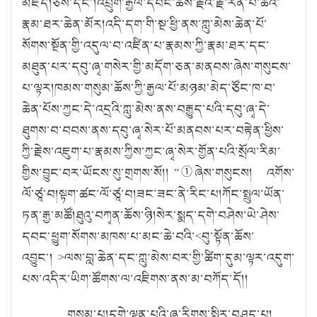
མཛད།
ཅེས་དང་།
འབྲུག་རྒྱལ་དབང་ཆོས་རྗེའི་རྗེ་རིན་པོ་ཆེའི་
རྣམ་ཐར་ཆེན་མོར།
འདི་དག་གི་སྔ་ཕྱི་ནས་ཀླུ་མེས་ཆེན་པོ་
སོགས་སྔོན་གྱི་འདུལ་བ་འཛིན་པ་རྣམས་ཀྱི་རྣམ་ཐར་དང་
མཐུན་པར་དབུ་ཞྭ་གསེར་གྱི་མདོག་ཅན་མནབས་ཞེས་གསུངས་
པ་ལྟར།
ཁམས་གསུམ་ཆོས་ཀྱི་རྒྱལ་པོ་མཉམ་མེད་ཙོང་ཁ་བ་
ཆེན་པོས་ཀྱང་དེ་འདྲའི་ཀླུ་མེས་ནས་བརྒྱུད་པའི་དབུ་ཞྭ་དེ་
ཐུགས་བ་བབས་ནས་དབུ་ཞྭ་སེར་པོ་མནབས་པར་བརྟེན་ཕྱིས་
ཀྱི་རྗེས་འཇུག་པ་རྣམས་ཀྱིས་ཀྱང་ཞྭ་སེར་གྱོན་པའི་སྲོལ་རིམ་
གྱིས་བྱུང་བར་ཡོངས་སུ་གྲགས་སོ།།
”
①
ཞེས་གསུངས།
འགོས་
ལོ་ཙཱ་བ།
སྟག་ཚང་ལོ་ཙཱ་བ།
ཟང་ཟང་ནེ་རིང་པ།
ཀོང་སྤྲུལ་ཡོན་
ཏན་རྒྱ་མཚོ།
ཐུའུ་བཀྭན་ཆོས་ཉི།
སེར་སྨད་དགེ་བཤེས་ཡེ་ཤེས་
དབང་ཕྱུག་སོགས་མཁས་པ་མང་ཆེ་བའི་
<
བུ་སྟོན་ཆོས་
འབྱུང་།
>
ལས་བླ་ཆེན་དང་ཀླུ་མེས་བར་གྱི་ཚིག་དུམ་ལྟར་འདུག་
པས་འདིར་ཡིག་ཚོགས་ལ་འཇིགས་ནས་མ་བཀོད་དོ།
།
གསུམ་པ།
དགེ་ལྡན་པའི་ཞྭ་རིགས་སྤྱིར་བཤད་པ།