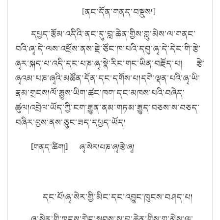
[
ནང་དོན་གནད་བསྡུས།
]
དཔྱད་རྩོམ་འདིའི་ནང་དུ་བླ་ཆེན་གྱིས་ཀླུ་མེས་ལ་གནང་
བའི་ཞྭ་དེ་ལས་འཕྲོས་ནས་རྗེ་ཙོང་ཁ་པའི་དབུ་ཞྭ་དེ་དེང་གི་རྩེ་
ཞྭར་སྐད་པ་འདི་དང་པཎ་ཞྭ་སྣེ་རིང་གང་ཡིན་བརྗོད་པ། རྩེ་
ཞྭའམ་པཎ་ཞྭའི་མཚོན་དོན་དང་དགོས་པ།
དགེ་ལྡན་པའི་ཞྭ་ཡི་
རྣམ་གྲངས།
ལོ་རྒྱུས་ཡིག་ཚང་ཁག་དང་མཁས་པའི་བཞེད་
ཚུལ།
འབྲེལ་ཡོད་ཀྱི་ངག་རྒྱུན་ནམ་གཏམ་རྒྱུད་བཅས་ས་བཅད་
བཞིར་བྱས་ནས་ཅུང་ཟད་དཔྱད་ཡོད།
[
གནད་ཚིག
།
]
ཞྭ་སེར།
པཎ་ཞྭ།
རྩེ་ཞྭ།
དང་པོ།
ཞྭ་སེར་གྱི
་མིང་དང་འབྱུང་ཁུངས་བཤད་པ།
ཞྭ་སེར་གྱི་
ཁུངས་གླེང་སྐབས་སུ་བླ་ཆེན་གྱིས་ཀླུ་མེས་ལ་