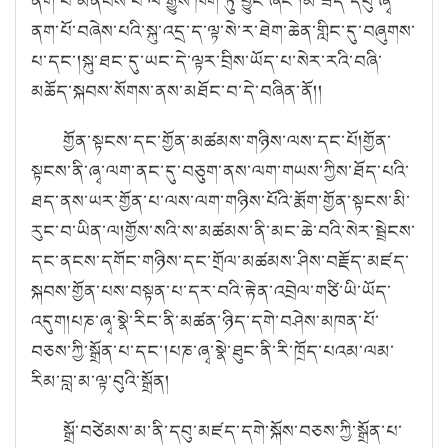
ནག་པོ་མནབས་པ་ལོ་རྒྱུས་ཁག་ཏུ་བྱུང་ཞིང་།
མ་ཟད་དབུ་ཞྭ་
ནག་པོ་བཞེས་པའི་སྐུ་འདྲ་ད་ལྟ་སེ་ར་ཐེག་ཆེན་གླིང་དུ་བཞུགས་
པ་དང་།
སྐུ་ཐང་དུ་ཡང་དེ་ལྟར་བྲིས་ཡོད་པ་སེར་རའི་བཞི་
མཆོད་སྐབས་སོགས་ནས་མཐོང་བ་དེ་བཞིན་ནོ།།
གྱོན་སྟངས་དང་གྱོན་མཚམས་གཉིས་ལས་དང་པོ།
གྱོན་
སྟངས་ནི་ཞྭ་ལག་ནང་དུ་བཅུག་ནས་ལག་གཡས་ཀྱིས་ཐོད་པའི་
ཐད་ནས་ཡར་གྱོན་པ་ལས་ལག་གཉིས་པོའི་རྨོག་གྱོན་སྟངས་མི་
རུང་བ་ཡིན་ལ།
གྱོས་སའི་ས་མཚམས་ནི་མང་ཆེ་བའི་སེར་སྦྲེངས་
དང་ནངས་དགོང་གཉིས་དང་གྲོལ་མཚམས་ཤིས་བརྗོད་མཛད་
སྐབས་གྱོན་པས་བསྟན་པ་དར་བའི་རྟེན་འབྲེལ་གཙི་ཡི་ཡོད་
འདུག
།པཎ་ཞྭ་སྣེ་རིང་ནི་མཚན་ཉིད་དགེ་བཤེས་མཁན་པོ་
བཅས་ཀྱི་སྒྲོན་པ་དང་།
པཎ་ཞྭ་སྣེ་ཐུང་ནི་རི་ཁྲོད་པའམ་ལམ་
རིམ་བླ་མ་ལྟ་བུའི་སྒྲོན།
སྒྲོ་བཙེམས་མ་ནི་དབུ་མཛད་དགེ་སྐོས་བཅས་ཀྱི་སྒྲོན་པ་