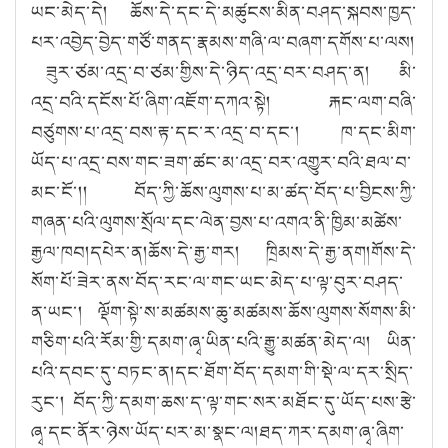
ཡང་མེད་དེ། ཆོས་དེ་དང་དེ་མཚུངས་མིན་བཤད་སྐབས་ཁྱད་
པར་འབྱེད་བྱེད་གཙོ་གནད་རྣམས་གཞི་ལ་བཞག་དགོས་པ་ལས།
ཟུར་ཙམ་འདྲ་བ་ཙམ་གྱིས་དེ་ཉིད་འདྲ་བར་བཤད་ན། མི་
འདྲ་བའི་དངོས་པོ་ཞིག་འཇོག་དཀའ་སྟེ། རྐང་ལག་བཞི་
བཙུགས་པ་འདྲ་བས་རྟ་དང་ར་འདྲ་བ་དང་། ཁ་དང་མིག་
ཡོད་པ་འདྲ་བས་གང་ཟག་ཚང་མ་འདྲ་བར་འགྱུར་བའི་ཐལ་བ་
མང་ངོ་།། བོད་ཀྱི་ཆོས་ལུགས་པ་མ་ཚད་བོད་པ་བྱིངས་ཀྱི་
གཞན་པའི་ལུགས་སྲོལ་དང་ལེན་བྱས་པ་འགའ་ནི་ཁྱིམ་མཚེས་
རྒྱལ་ཁབ།
དཔེར་ན།
ཆོས་དེ་རྒྱ་གར། ཁྲིམས་དེ་རྒྱ་ནག
།གོས་དེ་
སོག་པོ་ཟེར་ནས་བོད་རང་ལ་གང་ཡང་མེད་པ་ལྟ་བུར་བཤད་
ན་ཡང་། ལྡོག་སྟེ་ས་མཚམས་ཆུ་མཚམས་ཆོས་ལུགས་སོགས་མི་
གཅིག་པའི་རོམ་གྱི་དམག་ཞྭ་ཡིན་པའི་རྒྱུ་མཚན་མེད་ལ། ཡིན་
པའི་དབང་དུ་བཏང་ན།
དང་ཐོག་བོད་དམག་གི་སྡེ་ལ་དར་སྲིད་
རུང་།
བོད་ཀྱི་དམག་ཆས་ད་ལྟ་གང་སར་མཐོང་དུ་ཡོད་པས་རྩེ་
ཞྭ་དང་ནོར་ཉེས་ཡོད་པར་མ་སྣང་ལ།
ཐད་ཀར་དམག་ཞྭ་ཞིག་