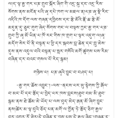
ལ།
ད་ལྟ་རྒྱ་གར་པཎ་གྲུབ་སྐོར་ཞིག་གི་འདྲ་སྐུ་དང་འདྲ་རིས་
སོགས་ནས་མངོན་པའི་ཞྭ་དཔེ་ཁག་ལ་མཇལ་ན།
པཎ་ཞྭ་སྣེ་རིང་
འདིའི་ཁ་དོག་ལས་གཞན་དབྱིབས་དང་རྩེ་མོའི་རྣོ་ཆ་རྩེ་མོ་
མདུན་དུ་ཅུང་གུག་ཞེད་སོགས་གང་ལ་བལྟས་ཀྱང་རྒྱ་གར་པཎ་
གྲུབ་ཀྱི་ཞྭ་མོ་ཡིན་པ་ཁོ་རང་གིས་ཁ་གྲག་པ་ལྟར་འདུག་ལ།
ཞྭ་
མདོག་སེར་པོ་ནི་བསྟན་པ་ཕྱི་དར་སྐབས་བླ་ཆེན་དང་ཀླུ་མེས་
དུས་ནས་འདུལ་བའི་བསྟན་པ་སླར་གསོའི་མགོ་ཚུགས་པས་རིམ་
བཞིན་དར་བའང་གསལ་པོ་རེད་སྙམ།
གཉིས་པ། པཎ་ཞྭའི་བྱུང་བ་བཤད་པ།
<
རྒྱ་གར་ཆོས་འབྱུང་།
>
ལས་
“
ནངས་པར་མུ་སྟེགས་ཀྱི་རྒོལ་
བ་མང་པོ་དང་རྩོད་པ་བྱེད་པར་ཁས་བླངས།
ཐུབ་བམ་མི་ཐུབ་
སྙམ་ནས་ཐེ་ཚོམ་མེ་ཡོད་པ་ལས་བུད་མེད་རྒན་མོ་ཞིག་བྱུང་
ནས།
ཚེར་མ་ལྟ་བུའི་ཅོད་པན་མགོ་ལ་གྱོན་ཏེ་རྩོད་ཅིག་རྒྱལ་
བར་འགྱུར་རོ་ཟེར།
དེ་བཞིན་དུ་བྱས་པས་དེ་རྒྱལ་ཞིང་།
གཞན་དུ་