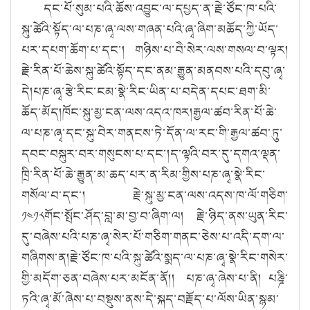
དང་པོ་སུམ་པའི་ཆོས་འབྱུང་ལ་དཔྱད་ན་རྗེ་ཙོང་ཁ་པའི་
སྐུ་ཚེའི་སྟོད་ལ་པཎ་ཞྭ་ལས་གཞན་པའི་ཞྭ་ཞིག་མཆོད་ཀྱི་ཡོད་
པར་དཔག་ཆོག་པ་དང་། གཉིས་པ་བཻ་སེར་ལས་གསལ་བ་ལྟར།
རྗེ་རིན་པོ་ཆེས་སྐུ་ཚེའི་སྟོད་དང་ནམ་རྒྱུན་མནབས་པའི་དབུ་ཞྭ་
དེ།
པཎ་ཞྭ་རྩེ་རིང་ངམ་སྣེ་རིང་ཡིན་པ་བདེན་དཔང་ཐག་མི་
ཆོད་མོད།
ཁོང་སྐུ་མྱ་ངན་ལས་འདའ་ཁར།
རྒྱལ་ཚབ་རིན་པོ་ཆེ་
ལ་པཎ་ཞྭ་དང་སྐུ་བེར་གནངས་ཏེ་དོན་ལ་རང་གི་རྒྱལ་ཚབ་ཏུ་
དབང་བསྐུར་བར་གསུངས་པ་དང་།
ད་ལྟའི་བར་དུ་དགའ་ལྡན་
ཁྲི་རིན་པོ་ཆེ་རྒྱུན་མ་ཆད་པར་ན་རིམ་གྱིས་པཎ་ཞྭ་སྣེ་རིང་
གསོལ་བ་དང་། རྗེ་སྐུ་མྱ་ངན་ལས་འདས་ཁ་ལོ་གཅིག་
༡༤༡༨གོང་སྤོང་ཤོད་བླ་མ་བྱ་བ་ཞིག་ལ། རྗེ་ཉིད་ནས་ཡུན་རིང་
དུ་བཞེས་པའི་པཎ་ཞྭ་སེར་པོ་གཅིག་གནང་ཅེས་པ་འདི་དག་ལ་
གཞིགས་ན།
རྗེ་ཙོང་ཁ་པའི་སྐུ་ཚེའི་སྨད་ལ་པཎ་ཞྭ་སྣེ་རིང་གསེར་
གྱི་མདོག་ཅན་བཞེས་པར་མངོན་ནོ།།
པཎ་ཞྭ་ཞེས་པ་ནི།
པཎྜི་
ཏའི་ཞྭ་མོ་ཞེས་པ་བསྡུས་ནས་དེ་སྐད་བརྗོད་པ་ལོས་ཡིན་སྙམ་