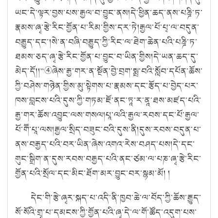
ཡང་དེ་ལྟར་བྱས་པས་རྒྱལ་བ་བྱུང་ནས།
དེ་ཕྱིན་ཆད་ནས་པཎྜི་ཏ་
རྣམས་ཞྭ་རྩེ་རིང་གྱོན་པ་རིམ་གྱིས་དར་ཏེ།
རྒྱལ་པོ་པྭ་ལ་བདུན་
བརྒྱུད་དང་།
སེ་ན་བཞི་བརྒྱུད་ཀྱི་རིང་ལ་ཐེག་ཆེན་པའི་པཎྜི་ཏ་
ཐམས་ཅད་ཞྭ་རྩེ་རིང་གྱོན་པ་བྱུང་བ་ཡིན་གྱིས།
དེ་ཡན་ཆད་དུ་
མེད་དོ།
།
”
④
ཞེས་རྒྱ་གར་ན་སྔོན་བྱེ་བྲག་སྨྲ་བའི་སློབ་དཔོན་ཆོས་
ཀྱི་བཤེས་གཉེན་གྱིས་མུ་སྟེགས་པ་རྣམས་དང་རྩོད་པ་བྱེད་པར་
ཁས་བླངས་པའི་དུས་ཀྱི་གཏམ་ཇོ་ནང་ཏཱ་ར་ནཱ་ཐས་མཛད་པའི་
རྒྱ་གར་ཆོས་འབྱུང་ལས་གསལ།
པཱ་ལའི་རྒྱལ་རབས་དང་པོ་རྒྱལ་
པོ་གཽ་པཱ་ལས།
རྒྱལ་སྲིད་བཟུང་བའི་དུས་ནི།
དུས་རབས་བདུན་པ་
ནས་བརྒྱད་པའི་བར་ཡིན་ཞེས་འགའ་རེས་བཤད་པས།
དེ་དང་
གུང་སྒྲིག་ན་དུས་རབས་བརྒྱད་པའི་ནང་ཙམ་ལ་པཎ་ཞྭ་རྩེ་རིང་
གྱོན་པའི་སྲོལ་དང་མིང་ཐོག་མར་བྱུང་བར་སྙམ་མོ། །
དེང་གི་རྩེ་ཞྭར་སྐད་པ་འདི་ནི་ཁྱབ་ཆེ་ལ་བོད་ཀྱི་ཆོས་རྒྱུད་
སོ་སོའི་གྲྭ་པ་དམངས་ཀྱི་གྱོན་པའི་ཞྭ་དེ་ལ་གོ་ཚོད་འདུག་པས་