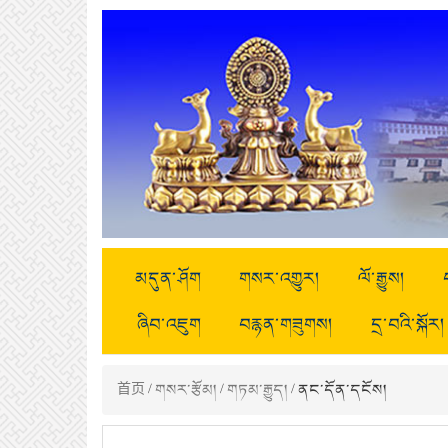
མདུན་ཤོག
གསར་འགྱུར།
ལོ་རྒྱུས།
ཞིབ་འཇུག
བརྙན་གཟུགས།
དྲ་བའི་སྐོར།
首页
/
གསར་རྩོམ།
/
གཏམ་རྒྱུད།
/ ནང་དོན་དངོས།