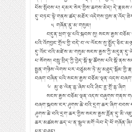
པོས་སྤོབས་པ། དམར་སེར་གྱིས་ཆགས་མེད། དེ་རྣམས་
དུ་བཏང་སྟེ་གནས་ཚད་མཐོར་འདེགས་བྱས་ན་འོད་ཟེར་
༥ གཞོན་ནུ་མ་གསུམ།
བདུན་ཕྲག་ལྔ་པའི་སྐབས་སུ། སངས་རྒྱས་བཅོམ་ལྡན་
པའི་འོགབྱང་གྲོལ་གྱི་བདེ་བ་ལ་ལོངས་སུ་སྤྱོད་ཅི
དུ་འོང་བའི་མཛེས་མ་གསུམ་སངས་རྒྱས་ཀྱི་མདུན་དུ་
པ་སོགས། བསླུ་བྲིད་ཀྱི་བྱེད་སྒོ་སྣ་ཚོགས་པའི་སྒ
སྤྱན་གཉིས་ལེགས་པར་བཙུམས་ཏེ་མུ་མཐུད་སྒོམ་གྱི
བཞག་བཞིན་པའི་སངས་རྒྱས་བཅོམ་ལྡན་འདས་བཞག་སྟེ་འ
༦ མུ་ཅ་ལེན་དྷ་ཞེས་པའི་ཤིང་ནྱ་གྲོ་དྷ་ཞིག
སངས་རྒྱས་བཅོམ་ལྡན་འདས་བཞུགས་གནས་གཞན་ཞིག་ས
བཞག་སྐབས་ངར་ཤུགས་ཆེ་བའི་དྲག་ཆར་ཞིག་བབས་པ་ན།
ཤུགས་ཆེ་བའི་དྲག་ཆར་གྱིས་སངས་རྒྱས་རློན་དུ་མི་འཇུ
ཆར་མཚམས་ཆད་པ་ན་སྦྲུལ་མགོ་ལེབ་དེ་ཕོ་གཞོན་ཞིག་
པར་བཤད།