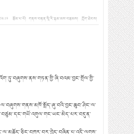
3:58:19 རྩོམ་པ་པོ། གནས་བརྟན་སཱི་རི་དྷམ་མས་བརྩམས། ཀློག་ཐེངས།
་ཏུ་བཞུགས་ནས་གཏན་གྱི་ཞི་བའམ་བྱང་གྲོལ་གྱི་
་བཞུགས་གནས་མཁོ་སྤྲོད་ཞུ་བའི་བྱང་ཆུབ་ཤིང་ལ་
་འབྱེད་བཙུམ་དང་གཡོ་འགུལ་གང་ཡང་མེད་པར་བདུན་
ིང་ལ་མཆོད་ཅིང་བཀུར་བར་བྱེད་བཞིན་པ་འདི་ལགས་