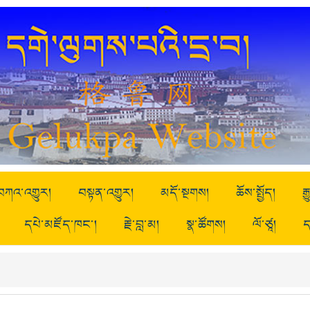
བཀའ་འགྱུར།
བསྟན་འགྱུར།
མདོ་སྔགས།
ཆོས་སྤྱོད།
ར
དཔེ་མཛོད་ཁང་།
རྗེ་བླ་མ།
སྣ་ཚོགས།
ལོ་ཙཱ།
ད