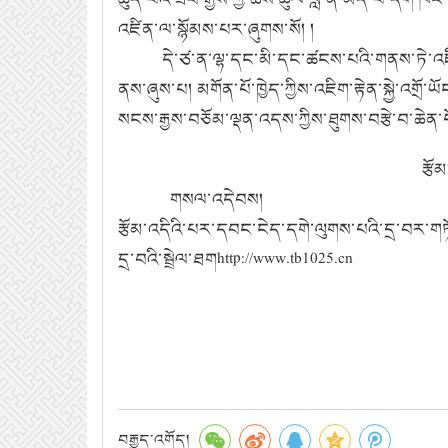
འཛིན་ལ་སྙོམས་པར་ཞུགས་སོ། །
དེ་ཙ་ན་ལྷ་དང་མི་དང་ཚངས་པའི་གནས་ཏེ་འཇིག་ར
ནས་ཞུས་པ། མགོན་པོ་ཁྱེད་ཀྱིས་འཇིག་རྟེན་སྐྱེ་འགྲ
སངས་རྒྱས་བཅོམ་ལྡན་འདས་ཀྱིས་ཐུགས་བརྩེ་བ་ཆེན་པོ
རྩོམ་སྒྲིག་པ། བྱ་མད
གསལ་འདེབས།
རྩོམ་འདིའི་པར་དབང་ངེད་དགེ་ལུགས་པའི་དྲ་བར་ག
དྲ་བའི་སྦྲེལ་ཐགhttp://www.tb1025.cn
བརྒྱུད་འགོད།