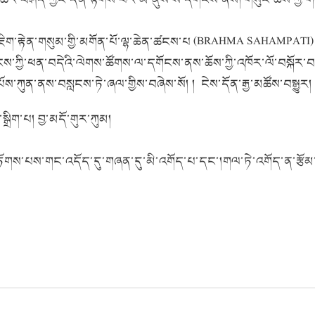
ྟེན་གསུམ་གྱི་མགོན་པོ་ལྷ་ཆེན་ཚངས་པ (BRAHMA SAHAMPATI) ཉ
ོ་ཡོངས་ཀྱི་ཕན་བདེའི་ལེགས་ཚོགས་ལ་དགོངས་ནས་ཆོས་ཀྱི་འཁོར་ལོ་བསྐོར་བ
ས་ཀུན་ནས་བསླངས་ཏེ་ཞལ་གྱིས་བཞེས་སོ། ། ངེས་དོན་རྒྱ་མཚོས་བསྒྱུར།
ོ་གུར་ཀུམ།
ཏོགས་པས་གང་འདོད་དུ་གཞན་དུ་མི་འགོད་པ་དང་།གལ་ཏེ་འགོད་ན་རྩོམ