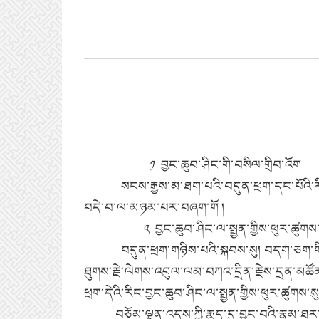
༡ བྱང་ཆུབ་ཤིང་གི་བསིལ་གྲིབ་འོག
སངས་རྒྱས་མ་ཐག་པའི་བདུན་ཕྲག་དང་པོའི་རིང་། 
བདེ་བ་ལ་མཉམ་པར་བཞག་གོ །
༢ བྱང་ཆུབ་ཤིང་ལ་སྤྱན་གྱིས་ཕུར་ཚུགས་ས
བདུན་ཕྲག་གཉིས་པའི་སྐབས་སུ། བདག་ཅག་གི་སྟོན་
ཐུགས་རྗེ་ལེགས་འབུལ་ལམ་བཀའ་དྲིན་རྗེས་དྲན་མཚོན
ཕྲག་དེའི་རིང་བྱང་ཆུབ་ཤིང་ལ་སྤྱན་གྱིས་ཕུར་ཚུག
བཅོམ་ལྡན་འདས་ཀྱི་རྨད་དུ་བྱུང་བའི་རྣམ་ཐར་དེ