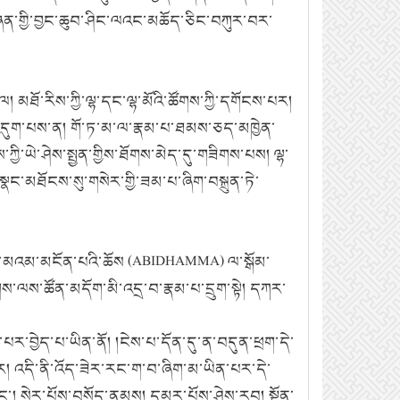
གཞན་གྱི་བྱང་ཆུབ་ཤིང་ལའང་མཆོད་ཅིང་བཀུར་བར་
ོ་རིས་ཀྱི་ལྷ་དང་ལྷ་མོའི་ཚོགས་ཀྱི་དགོངས་པར།
་འདུག་པས་ན། གོ་ཏ་མ་ལ་རྣམ་པ་ཐམས་ཅད་མཁྱེན་
ི་ཡེ་ཤེས་སྤྱན་གྱིས་ཐོགས་མེད་དུ་གཟིགས་པས། ལྷ་
ྣང་མཐོངས་སུ་གསེར་གྱི་ཟམ་པ་ཞིག་བསྐྲུན་ཏེ་
ོང་མའམ་མངོན་པའི་ཆོས (ABIDHAMMA) ལ་སྒོམ་
གས་ལས་ཚོན་མདོག་མི་འདྲ་བ་རྣམ་པ་དྲུག་སྟེ། དཀར་
པར་བྱེད་པ་ཡིན་ནོ། །ངེས་པ་དོན་དུ་ན་བདུན་ཕྲག་དེ་
ར། འདི་ནི་འོད་ཟེར་རང་ག་བ་ཞིག་མ་ཡིན་པར་དེ་
ང་། སེར་པོས་བསོད་ནམས། དམར་པོས་ཤེས་རབ། སྔོན་