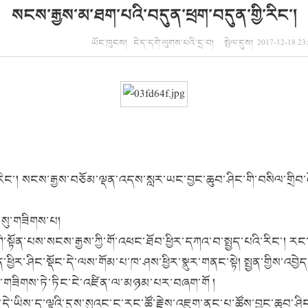
སངས་རྒྱས་མ་ཐག་པའི་བདུན་ཕྲག་བདུན་གྱི་རིང་།
ཡོང་ཁུངས། ངེད་དགེ་ལུགས་པའི་དྲ་བ། སྤེལ་དུས། 2017-12-18 2
སངས་རྒྱས་བཅོམ་ལྡན་འདས་སླར་ཡང་བྱང་ཆུབ་ཤིང་གི་བསིལ་གྲིབ་འོག
ུ་གཟིགས་པ།
པས་སངས་རྒྱས་ཀྱི་གོ་འཕང་ཐོབ་ཕྱིར་དཀའ་བ་སྤྱད་པའི་རིང་། རང་ལ
་ཕྱིར་ཤིང་སྡོང་དེ་ལས་གོམ་པ་ཁ་ཤས་ཕྱིར་སྣུར་གནང་སྟེ། སྤྱན་གྱིས
ས་སུ་གཟིགས་ཏེ་ཏིང་ངེ་འཛིན་ལ་མཉམ་པར་བཞག་གོ །
་ཡིས་ད་ལྟའི་དུས་སུའང་ང་རང་ཚོ་རྗེས་འཇུག་ནང་པ་ཚོས་བྱང་ཆུབ་ཤ