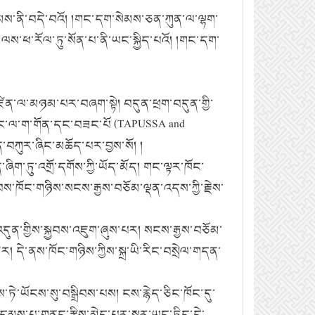
རྣམས་ནི་བདེ་བའོ། །གང་དག་སེམས་ཅན་ཀུན་ལ་ལྷག་
་ལས་ཕ་རོལ་ཏུ་སོན་པ་ནི་ཡང་སྐྱིད་པའོ། །གང་དག་
ན་ལ་མཉམ་པར་བཞག་སྟེ། བདུན་ཕྲག་བདུན་གྱི་
། མིང་ལ་ག་གོན་དང་བཟང་པོ (TAPUSSA and
ན་བཀུར་ཞིང་མཆོད་པར་བྱས་སོ། །
ག་ཏུ་འགྲོ་དགོས་ཀྱི་ཡོད་མོད། གང་ལྟར་ཁོང་
ས་ཁོང་གཉིས་སངས་རྒྱས་བཅོམ་ལྡན་འདས་ཀྱི་རྗེས་
ུན་གྱིས་སྐྱབས་འཇུག་ཞུས་པར། སངས་རྒྱས་བཅོམ་
། དེ་ནས་ཁོང་གཉིས་ཀྱིས་སྐྲ་ཡི་རིང་བསྲེལ་གདན་
ེ་ཡོངས་སུ་བསྒྲིབས་པས། ངས་རྙེད་ཅིང་ཁོང་དུ་
ི་གདམས་པ་གནང་རྩིས་མེད་པར་སླར་ཡང་ཏིང་ངེ་