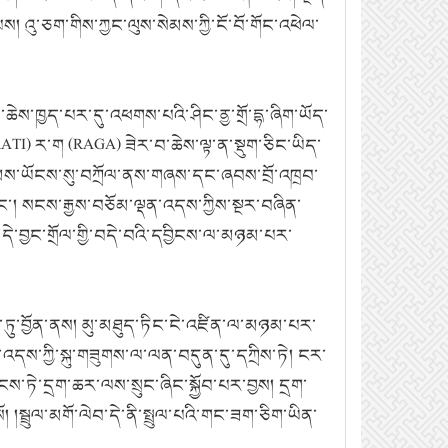
 འུ་ཅག་གིས་ཀྱང་ལུས་སེམས་ཀྱི་ངོ་བོ་གོང་འཕེལ་
ེས་ཁྱད་པར་དུ་འཕགས་པའི་ཤིང་ནྱ་གྲོ་དྷ་ཞིག་ཡོད་
ATI) ར་ག (RAGA) ཟེར་བ་ཆེས་ལྟ་ན་སྡུག་ཅིང་ཡིད་
ག་ཉམས་ཡོངས་སུ་བཀྲོལ་ནས་གཞས་དང་ཞབས་བྲོ་འཁྲབ་
་ཡང་། སངས་རྒྱས་བཅོམ་ལྡན་འདས་ཀྱིས་སྔར་བཞིན་
ེ་བྱང་གྲོལ་གྱི་བདེ་བའི་དབྱིངས་ལ་མཉམ་པར་
ུ་བྱོན་ནས། མུ་མཐུད་ཏིང་ངེ་འཛིན་ལ་མཉམ་པར་
འདས་ཀྱི་སྐུ་གཟུགས་ལ་ལན་བདུན་དུ་དཀྲིས་ཏེ། ངར་
ྱངས་ཏེ་དྲག་ཆར་ལས་སྲུང་ཞིང་སྐྱོབ་པར་བྱས། དྲག་
སྦྲུལ་མགོ་ལེབ་དེ་ནི་སྤྲུལ་པའི་གང་ཟག་ཅིག་ཡིན་