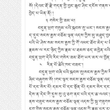
སོ། །དེའང་རྡོ་རྗེ་གདན་གྱི་བྱང་ཆུབ་ཤིང་དངོས་
བྱེད་པ་ཡིན་ནོ། །
༣ གསེར་གྱི་ཟམ་པ།
བདུན་ཕྲག་གསུམ་པའི་སྐབས་སུ་ཡང་། སངས་རྒྱས་བ
ད་དུང་སངས་རྒྱས་བཅོམ་ལྡན་འདས་ཀྱིས་མུ་མཐུད་བ
པའི་ཡེ་ཤེས་སམ་སངས་རྒྱས་ཀྱི་གོ་འཕང་ཐོབ་མེད་པ་
རྣམས་ལ་རང་ཉིད་ཀྱིས་རྣམ་པ་ཐམས་ཅད་མཁྱེན་པའི་ཡེ་
བདུན་ཕྲག་དེའི་རིང་གསེར་ཟམ་ཐོག་ཡར་མར་ལ་བྱོན
༤ རིན་པོ་ཆེའི་ཁང་བཟང་།
བདུན་ཕྲག་བཞི་པའི་སྐབས་སུ།སངས་རྒྱས་ཀྱིས་རི
ཞིང་བཞུགས་སོ། །གང་ལྟར་སངས་རྒྱས་བཅོམ་ལྡན་འདས་
པོ་དང་སེར་པོ། དམར་པོ་དང་སྔོན་པོ། དམར་སེར་དང་
དེས་ན་དེང་གི་དུས་སུ་འུ་ཅག་ནང་པའི་དར་ཆ་ལའང་ཁ་ད
ནས་བཟུང་སངས་རྒྱས་བཅོམ་ལྡན་འདས་ཀྱི་སྐུ་གཟུགས་
དག་གིས་སངས་རྒྱས་བཅོམ་ལྡན་འདས་ཀྱི་རྣམ་པར་དག