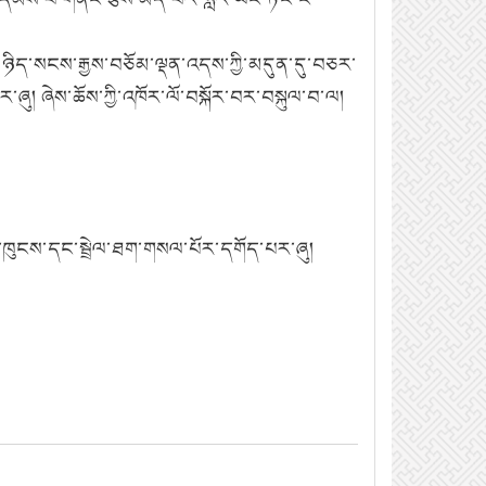
ིད་སངས་རྒྱས་བཅོམ་ལྡན་འདས་ཀྱི་མདུན་དུ་བཅར་
ར་ཞུ། ཞེས་ཆོས་ཀྱི་འཁོར་ལོ་བསྐོར་བར་བསྐུལ་བ་ལ།
་ཁུངས་དང་སྦྲེལ་ཐག་གསལ་པོར་དགོད་པར་ཞུ།