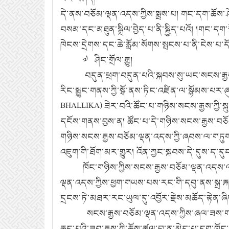
དེ་ནས་བཅོམ་ལྡན་འདས་ཀྱིས་སྨྲས་པ། གང་དག་ཆོས་ཤ
བསམ་དང་མཐུན་སྒྲིལ་བྱེད་པ་ནི་སྐྱིད་པའོ། །གང་ད
ཁེངས་དྲེགས་དང་ཆེ་རློམ་སོགས་སྤངས་པ་ནི་ངེས་པ་དོ
༧ ཤིང་གྲོལ་རྒྱུ།
བདུན་ཕྲག་བདུན་པའི་སྐབས་སུ་ཡང་སངས་རྒྱས་བཅོ
རིང་སྨྱུང་གནས་ཀྱི་སྒོ་ནས་ཏིང་འཛིན་ལ་སྙོམས་པར
BHALLIKA) ཟེར་བའི་ཚོང་པ་གཉིས་སངས་རྒྱས་ཀྱི་སྐ
དངོས་གནས་བྱས་ན། ཚོང་པ་དེ་གཉིས་སངས་རྒྱས་བཅོམ་
གཉིས་སངས་རྒྱས་བཅོམ་ལྡན་འདས་ཀྱི་ཞབས་ལ་གཏུགས
འཇུག་གི་ཐོག་མར་གྱུར། འོན་ཀྱང་སྐབས་དེ་དུས་ད་དུང
ཁོང་གཉིས་ཀྱིས་སངས་རྒྱས་བཅོམ་ལྡན་འདས་ལ། བྱི
ལྡན་འདས་ཀྱིས་ཕྱག་གཡས་པས་རང་གི་དབུ་ནས་སྐྲ་རྐང
དྲངས་ཏེ་མཐར་རང་ཡུལ་དུ་འབྱོར་རྗེས་མཆོད་རྟེན་
སངས་རྒྱས་བཅོམ་ལྡན་འདས་ཀྱིས་ཞལ་ཟས་གསོལ་གྲུབ་
ཆུད་པའི་ཟབ་རྒྱས་ཀྱི་ཆོས་ཚུལ་བླ་ན་མེད་པ་དག་ཁ