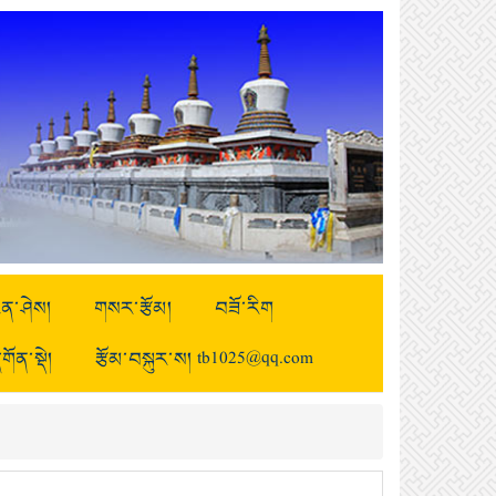
ྒྱུན་ཤེས།
གསར་རྩོམ།
བཟོ་རིག
གོན་སྡེ།
རྩོམ་བསྐུར་ས། tb1025@qq.com