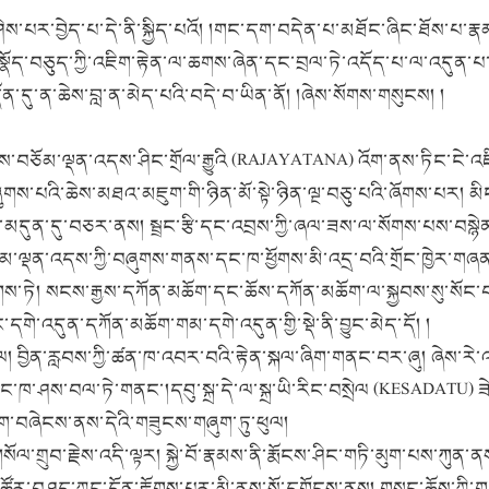
ེས་པར་བྱེད་པ་དེ་ནི་སྐྱིད་པའོ། །གང་དག་བདེན་པ་མཐོང་ཞིང་ཐོས་པ་
ག་སྣོད་བཅུད་ཀྱི་འཇིག་རྟེན་ལ་ཆགས་ཞེན་དང་བྲལ་ཏེ་འདོད་པ་ལ་འདུན་པ
ན་དུ་ན་ཆེས་བླ་ན་མེད་པའི་བདེ་བ་ཡིན་ནོ། །ཞེས་སོགས་གསུངས། །
མ་ལྡན་འདས་ཤིང་གྲོལ་རྒྱུའི (RAJAYATANA) འོག་ནས་ཏིང་ངེ་འཛི
་ཞུགས་པའི་ཆེས་མཐའ་མཇུག་གི་ཉིན་མོ་སྟེ་ཉིན་ལྔ་བཅུ་པའི་ཞོགས་པར
ུ་མདུན་དུ་བཅར་ནས། སྦྲང་རྩི་དང་འབྲས་ཀྱི་ཞལ་ཟས་ལ་སོགས་པས་བསྙེ
ལྡན་འདས་ཀྱི་བཞུགས་གནས་དང་ཁ་ཕྱོགས་མི་འདྲ་བའི་གྲོང་ཁྱེར་གཞན་ཞི
་ཏེ། སངས་རྒྱས་དཀོན་མཆོག་དང་ཆོས་དཀོན་མཆོག་ལ་སྐྱབས་སུ་སོང་བ
་དགེ་འདུན་དཀོན་མཆོག་གམ་དགེ་འདུན་གྱི་སྡེ་ནི་བྱུང་མེད་དོ། །
ན་རླབས་ཀྱི་ཚན་ཁ་འབར་བའི་རྟེན་སྐལ་ཞིག་གནང་བར་ཞུ། ཞེས་རེ་འད
་ཁ་ཤས་བལ་ཏེ་གནང་།དབུ་སྐྲ་དེ་ལ་སྐྲ་ཡི་རིང་བསྲེལ (KESADATU) ཟེར
ཞིག་བཞེངས་ནས་དེའི་གཟུངས་གཞུག་ཏུ་ཕུལ།
རྗེས་འདི་ལྟར། སྐྱེ་བོ་རྣམས་ནི་རྨོངས་ཤིང་གཏི་མུག་པས་ཀུན་ནས་ཏ
ོང་ཚོར་བཤད་ཀྱང་དོན་རྟོགས་པར་མི་ནུས་སོ་དགོངས་ནས། གསུང་ཆོས་ཀྱ