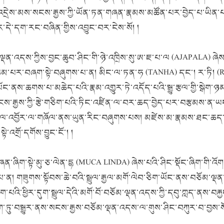
འདྲེས་མས་སངས་རྒྱས་ཀྱི་ཡོན་ཏན་གཞན་རྣམས་མཚོན་པར་བྱེད་པ་ཡིན་པས།
དེ་དག་རང་བཞིན་གྱིས་འབྱུང་བར་ངེས་སོ། །
འདས་ཀྱིས་བྱང་ཆུབ་ཤིང་གི་ཉེ་འཁྲིས་སུ་ཨ་ཇ་པ་ལ (AJAPALA) ཞེས་ཆ
ང་མཉམ་པར་བཞག་སྟེ་བཞུགས་པ་ན། མིང་ལ་ཏན་ཧ (TANHA) དང་། ར་ཏི། (R
ཡོང་ནས་ཆགས་པ་མཆེད་པའི་རྣམ་འགྱུར་ཏེ་འདོད་པའི་སྒྱུ་རྩལ་གྱི་སྒེ
ོ་ནས་སངས་རྒྱས་ཀྱི་རྩེ་གཅིག་པའི་ཏིང་འཛིན་ལ་བར་ཆད་བྱེད་པར་བརྩམས་ན
་རྣལ་འབྱོར་ལ་གཞོལ་ནས་ཡུན་རིང་བཞུགས་པས། མཛེས་མ་རྣམས་ཐང་ཆད་ད
གྲོ་དགོས་བྱུང་ངོ་། །
ྟེ་མུ་ཅ་ལེན་དྷ (MUCA LINDA) ཞེས་པའི་ཤིང་སྡོང་ཞིག་གི་འོག་ཏ
 གཟུགས་སྟོབས་ཆེ་བའི་སྦྲུལ་རྒྱལ་མགོ་ལེབ་ཅིག་ཡོང་ནས་བཅོམ་ལྡན་
ག་པའི་ཕྱིར་དུག་སྦྲུལ་དེའི་མགོ་བོ་བཅོམ་ལྡན་འདས་ཀྱི་དབུ་ཀླད་ནས་བརྐ
ཏུ་བསྒྱུར་ནས་སངས་རྒྱས་བཅོམ་ལྡན་འདས་ལ་གུས་ཤིང་བཀུར་བ་བྱས་སོ། །