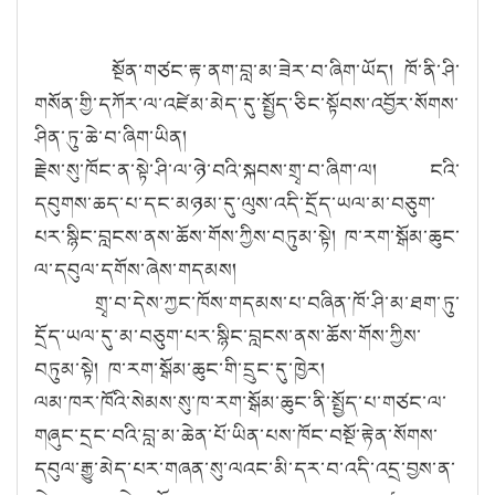
སྔོན་གཙང་རྟ་ནག་བླ་མ་ཟེར་བ་ཞིག་ཡོད། ཁོ་ནི་ཤི་
གསོན་གྱི་དཀོར་ལ་འཛེམ་མེད་དུ་སྤྱོད་ཅིང་སྟོབས་འབྱོར་སོགས་
ཤིན་ཏུ་ཆེ་བ་ཞིག་ཡིན།
རྗེས་སུ་ཁོང་ན་སྟེ་ཤི་ལ་ཉེ་བའི་སྐབས་གྲྭ་བ་ཞིག་ལ། ངའི་
དབུགས་ཆད་པ་དང་མཉམ་དུ་ལུས་འདི་དྲོད་ཡལ་མ་བཅུག་
པར་སྙིང་བླངས་ནས་ཆོས་གོས་ཀྱིས་བཏུམ་སྟེ། ཁ་རག་སྒོམ་ཆུང་
ལ་དབུལ་དགོས་ཞེས་གདམས།
གྲྭ་བ་དེས་ཀྱང་ཁོས་གདམས་པ་བཞིན་ཁོ་ཤི་མ་ཐག་ཏུ་
དྲོད་ཡལ་དུ་མ་བཅུག་པར་སྙིང་བླངས་ནས་ཆོས་གོས་ཀྱིས་
བཏུམ་སྟེ། ཁ་རག་སྒོམ་ཆུང་གི་དྲུང་དུ་ཁྱེར།
ལམ་ཁར་ཁོའི་སེམས་སུ་ཁ་རག་སྒོམ་ཆུང་ནི་སྤྱོད་པ་གཙང་ལ་
གཞུང་དྲང་བའི་བླ་མ་ཆེན་པོ་ཡིན་པས་ཁོང་བསྔོ་རྟེན་སོགས་
དབུལ་རྒྱུ་མེད་པར་གཞན་སུ་ལའང་མི་དར་བ་འདི་འདྲ་བྱས་ན་