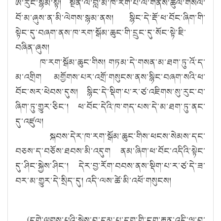
ཨེ་རུང་སྙམ་སྟེ། སྔོན་ལ་བླ་མ་ཁ་རག་པ་ལ་གནས་ཚུལ་གསལ་
བོ་མ་ཞུས་ན་མི་ལེགས་སྙམ་ནས། སྙིང་དེ་རྡོ་ཕ་བོང་ཞིག་གི་
སྟེང་དུ་བཞག་ནས་ཁ་རག་སྒོམ་ཆུང་གི་དྲུང་དུ་སོང་སྟེ་ཇི་
བཞིན་ཞུས།
ཁ་རག་སྒོམ་ཆུང་གིས། གཏམ་དེ་གསན་མ་ཐག་ཏུ་འོ་ད་
མ་འགྲིག མགྱོགས་པར་འགྲོ་གསུངས་ནས་སྙིང་བཞག་སའི་ཕ་
བོང་སར་ཕེབས་དུས། སྙིང་དེ་སྡིག་པ་ར་ཙ་འཇིགས་སུ་རུང་བ་
ཞིག་ཏུ་གྱུར་ཅིང་། ཕ་བོང་དེའི་ཁ་གད་པས་དེ་མ་ཐག་ཏུ་ནང་
དུ་འཛུལ།
སྐབས་དེར་ཁ་རག་སྒོམ་ཆུང་གིས་ཕངས་སེམས་དང་
བཅས་ད་བཅོས་ཐབས་མི་འདུག ནམ་ཞིག་ཕ་བོང་འདིའི་སྟེང་
དུ་ཤིང་སྐྱེས་ཤིང་། དེར་བྱ་རོག་བབས་ནས་སྡིག་པ་ར་ཙ་དེ་ཟ་
བར་མ་གྱུར་དེ་སྲིད་དུ། འདི་ལས་ཚེ་མི་འཕོ་གསུངས།
(དགེ་ལུགས་པའི་སྐྱེས་བུ་དམ་པ་དག་གི་ངག་རྒྱུན་འདི་ལྟ་བུ་