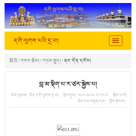
དགེ་ལུགས་པའི་དྲ་བ།
Toggle
navigation
首页
/
གསར་རྩོམ།
/
གཏམ་རྒྱུད།
/ ནང་དོན་དངོས།
བླ་མ་སྡིག་པ་ར་ཙར་སྐྱེས་པ།
ཡོང་ཁུངས། ངེད་དགེ་ལུགས་དྲ་བ། སྤེལ་དུས། 2016-06-04 23:59:45 རྩོམ་པ་པོ།
ཤེས་རབ་བསྟན་དར། ཀློག་ཐེངས།