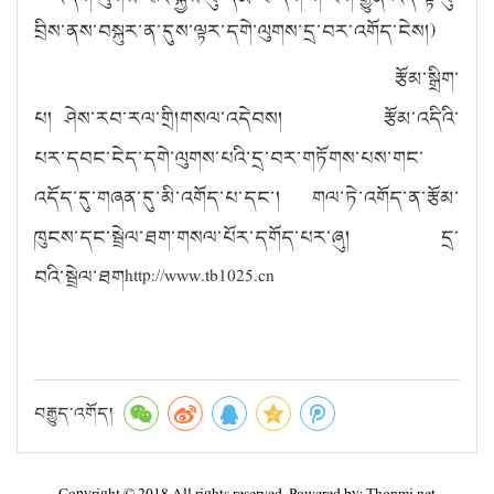
བྲིས་ནས་བསྐུར་ན་དུས་ལྟར་དགེ་ལུགས་དྲ་བར་འགོད་ངེས།)
རྩོམ་སྒྲིག་
པ། ཤེས་རབ་རལ་གྲི།གསལ་འདེབས། རྩོམ་འདིའི་
པར་དབང་ངེད་དགེ་ལུགས་པའི་དྲ་བར་གཏོགས་པས་གང་
འདོད་དུ་གཞན་དུ་མི་འགོད་པ་དང་། གལ་ཏེ་འགོད་ན་རྩོམ་
ཁུངས་དང་སྦྲེལ་ཐག་གསལ་པོར་དགོད་པར་ཞུ། དྲ་
བའི་སྦྲེལ་ཐགhttp://www.tb1025.cn
བརྒྱུད་འགོད།