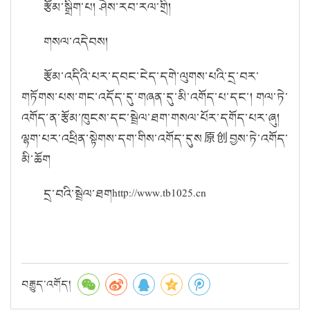
རྩོམ་སྒྲིག་པ། ཤེས་རབ་རལ་གྲི།
གསལ་འདེབས།
རྩོམ་འདིའི་པར་དབང་ངེད་དགེ་ལུགས་པའི་དྲ་བར་
གཏོགས་པས་གང་འདོད་དུ་གཞན་དུ་མི་འགོད་པ་དང་། གལ་ཏེ་
འགོད་ན་རྩོམ་ཁུངས་དང་སྦྲེལ་ཐག་གསལ་པོར་དགོད་པར་ཞུ།
ལྷག་པར་འཕྲིན་སྟེགས་དག་གིས་འགོད་དུས原创བྱས་ཏེ་འགོད་
མི་ཆོག
དྲ་བའི་སྦྲེལ་ཐགhttp://www.tb1025.cn
བརྒྱུད་འགོད།