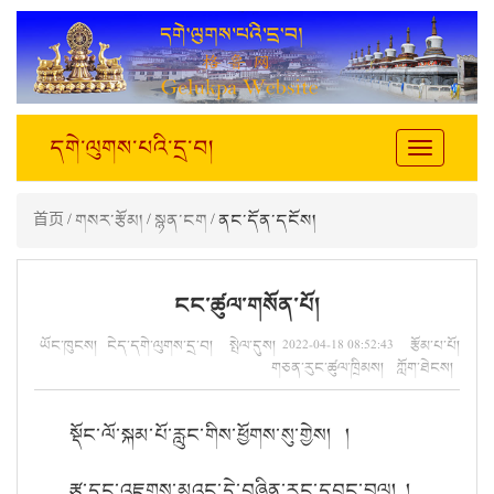
དགེ་ལུགས་པའི་དྲ་བ།
Toggle
navigation
首页
/
གསར་རྩོམ།
/
སྙན་ངག
/ ནང་དོན་དངོས།
ངང་ཚུལ་གསོན་པོ།
ཡོང་ཁུངས། ངེད་དགེ་ལུགས་དྲ་བ། སྤེལ་དུས། 2022-04-18 08:52:43 རྩོམ་པ་པོ།
གཅན་རུང་ཚུལ་ཁྲིམས། ཀློག་ཐེངས།
སྡོང་ལོ་སྐམ་པོ་རླུང་གིས་ཕྱོགས་སུ་གྱེས། །
རྩྭ་དང་འཇགས་མའང་དེ་བཞིན་རང་དབང་བྲལ། །