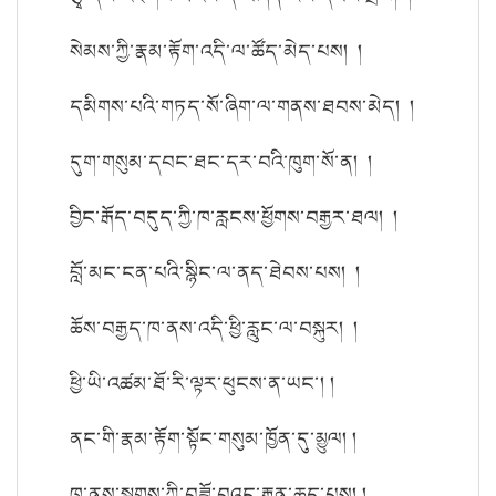
སེམས་ཀྱི་རྣམ་རྟོག་འདི་ལ་ཚོད་མེད་པས། །
དམིགས་པའི་གཏད་སོ་ཞིག་ལ་གནས་ཐབས་མེད། །
དུག་གསུམ་དབང་ཐང་དར་བའི་ཁུག་སོ་ན། །
བྱིང་རྒོད་བདུད་ཀྱི་ཁ་རླངས་ཕྱོགས་བརྒྱར་ཐལ། །
བློ་མང་ངན་པའི་སྙིང་ལ་ནད་ཐེབས་པས། །
ཆོས་བརྒྱད་ཁ་ནས་འདི་ཕྱི་རླུང་ལ་བསྐུར། །
ཕྱི་ཡི་འཚམ་ཐོ་རི་ལྟར་ཕུངས་ན་ཡང་། །
ནང་གི་རྣམ་རྟོག་སྟོང་གསུམ་ཁྱོན་དུ་མྱུལ། །
ཁ་ནས་སྔགས་ཀྱི་བཟློ་བའང་རྒྱུན་ཆད་པས། །