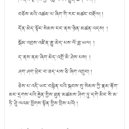
བཅོས་མའི་འཚམ་པ་ཞིག་གི་རང་མཚང་བརྡོལ། །
དོན་མེད་སྟོང་སེམས་ངང་ནས་ཉིན་མཚན་འདས། །
སྒོམ་འབྲས་འཛིན་རྒྱུ་མེད་པས་ལོ་ཟླ་ཡལ། །
ད་ནས་ནམ་ཞིག་མེད་འགྲོ་མི་ཤེས་པས། །
ཤག་ཤག་ཕྲེང་བ་ཟད་པས་ཅི་ཞིག་འགྲུབ། །
ཅེས་པ་འདི་ཡང་བསྙེན་པའི་སྐབས་སུ་སེམས་ཀྱི་རྣམ་རྟོག་
མང་དྲགས་པའི་རྐྱེན་གྱིས་ཐུན་མཚམས་ཤིག་ཏུ་དགེ་མིང་སི་མ་
ཏི་ཤཱི་ལའམ་ཕྱོགས་སྟོན་གྱིས་བྲིས་པའོ། །