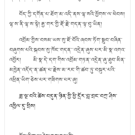
བོད་ཀྱི་དགོན་པ་ཐོག་མ་འདི་ནས་ལྷ་སའི་ཕྱོགས་ལ་ཕེབས།
ལྷ་ས་ནི་ལྷ་ས་སྟེ། རྒྱ་གར་གྱི་རྡོ་རྗེ་གདན་ལྟ་བུ་ཡིན།
འབྲོམ་གྱིས་བསམ་ཡས་སུ་ཇོ་བོའི་ཞབས་ཏོག་སྒྲུབ་བཞིན་
བཞུགས་པའི་སྐབས་སུ་ཁོང་གདན་་འདྲེན་ཞུས་པར་མི་སྣ་འགའ་
འབྱོར། མི་སྣ་དེ་དག་གིས་འབྲོམ་གཏན་འདྲེན་ཞུ་ཐུབ་མིན་
མཁྱེན་འདོད་ན་ཚན་པ་རྗེས་མ་རང་གི་ཚབ་ཏུ་བསྐུར་པའི་
འཕྲིན་ཡིག་ཅེས་པར་གཟིགས་པར་ཞུ།
ཟླ་ལྔ་བའི་ཚེས་བདུན་ཉིན་གྱི་ཕྱི་དྲོར་བླ་བྲང་བཀྲ་ཤིས་
འཁྱིལ་དུ་བྲིས།