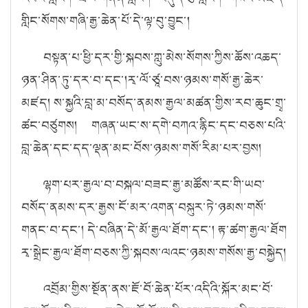
གླིང་སོགས་གཞི་རྒྱ་ཆེན་པོ་དེ་ལྟ་བུ་བྱུང་།
བསྟན་པ་ཕྱི་དར་གྱི་སྐབས་ཀླུ་མེས་སོགས་ཀྱིས་ཆོས་འཆད་
ཉན་ཤིན་ཏུ་དར་བ་དང་།རྭ་ལོ་ཙཱ་བས་ཉམས་གསོ་རྒྱ་ཆེར་
མཛད། ས་སྐྱའི་བླ་མ་བསོད་ནམས་རྒྱལ་མཚན་གྱིས་རབ་ཆུང་གྲྭ་
ཚང་བཙུགས། གཞན་ཡང་ས་དགེ་བཀའ་རྙིང་དང་བཅས་པའི་
བླ་ཆེན་དང་དད་ལྡན་མང་བོས་ཉམས་གསོ་རིམ་པར་བྱས།
ལྷག་པར་རྒྱལ་བ་བསྐལ་བཟང་རྒྱ་མཚོས་རང་གི་ཡབ་
བསོད་ནམས་དར་རྒྱས་ངོ་མར་འགན་བསྐུར་ཏེ་ཉམས་གསོ་
གནང་བ་དང་། དེ་བཞིན་དེ་མོ་རྒྱལ་ཐོག་དང་། རྟ་ཚག་རྒྱལ་ཐོག
རྭ་སྒྲེང་རྒྱལ་ཐོག་བཅས་ཀྱི་སྐབས་ལའང་ཉམས་གསོས་རྒྱ་བསྐྱེད།
འབྲོམ་གྱིས་སྔོན་ནས་ཇོ་བོ་ཆེན་པོར་འདིའི་སྐོར་མང་བོ་