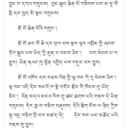
བྱུང་བ་དཀའ་གསུངས། བྱང་ཆུབ་ཆེན་པོ་གཟིགས་པས་མ་ཧཱ་བོ་
དྷི་དང་ཁྱད་མི་སྣང་གསུངས།
ཇོ་བོ་ཆེན་པོའི་གསུང་།
ཇོ་བོ་ཐང་བོ་ཆེ་དང་བྲལ་བས་སྔར་ལྟར་འབྲོམ་གྱི་ཞབས་
ཏོག་སྒྲུབ་པས་ཡིད་ཀྱི་མུན་པ་སངས་ཤིང་། བག་ཕེབས་པ་ར་
གྱུར། ཡིན་ནའང་ཁུ་སྟོན་འགྱོད་པས་གདུང་བར་གྱུར།
ཇོ་བོ་འཁོར་དང་བཅས་འོན་གྱི་ལྷ་ཁང་ཀེ་རུ་ཕེབས་ཤིང་།
ལྷ་ཁང་འདི་དེང་སངལོ་ཁ་སྣེ་གདོང་རྫོང་གི་ཁོངས་སུ་ཡོད་
ཅིང་། འོན་མདའ་མངའ་རིས་གྲྭ་ཚང་ཆགས་པའི་གནས་དེ་ཡིན་
གསུངས། དེར་ཟླ་བ་གཅིག་བཞུགས། དེའི་རྩིག་ངོས་ལ་ཉིད་ཀྱིས་
སྐུ་འདྲ་གཅིག་བྲི་བར་མཛད་དེ། དེང་སང་ཡང་མཆོད་པའི་
གནས་སུ་གྱུར།