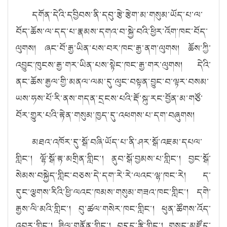
དགོན་དེའི་དབྱིབས་ནི་དབུ་རྩེ་རྩེག་མ་གསུམ་ཡོད་པ་ལ་
བོད་ཆོས་ལ་དད་པ་རྣམས་དགའ་བ་སྐྱེ་བའི་ཕྱིར་འོག་ཁང་བོད་
ལུགས། ཞང་བོ་རྒྱ་ཡིན་པས་བར་ཁང་རྒྱ་ནག་ལུགས། ཆོས་ཀྱི་
འབྱུང་ཁུངས་རྒྱ་གར་ཡིན་པས་སྟེང་ཁང་རྒྱ་གར་ལུགས། དེའི་
ནང་ཆོས་རྒྱལ་གྱི་མནལ་ལམ་དུ་ལུང་བསྟན་བྱུང་བ་ལྟར་བསམ་
ཡས་ཧས་པོ་རི་ནས་གདན་དྲངས་པའི་རྡོ་སྐུ་རང་བྱོན་མ་གཙོ་
བོར་གྱུར་པའི་རྟེན་གསུམ་ཁྱད་དུ་འཕགས་པ་དག་བཞུགས།
མཐའ་འཁོར་དུ་སྒོ་བཞི་ཡོད་པ་ནི་ཤར་སྒོ་འཇམ་དཔལ་
གླིང་། ལྷོ་སྒོ་རྟ་མགྲིན་གླིང་། ནུབ་སྒོ་བྱམས་པ་གླིང་། བྱང་སྒོ་
སེམས་བསྐྱེད་གླིང་བཅས་དེ་དག་རེ་རེ་ལའང་ལྷ་ཁང་རེ། ད་
དུང་ལྕགས་རིའི་ཕྱི་ལའང་ཁམས་གསུམ་གཟའ་ཁང་གླིང་། དགེ་
རྒྱས་ལི་མའི་གླིང་། བུ་ཚལ་གསེར་ཁང་གླིང་། ཕུན་ཚོགས་འོད་
འབར་གླིང་། ཟིལ་གནོན་གླིང་། བདུད་རྩི་གླིང་། གསང་མཛོད་