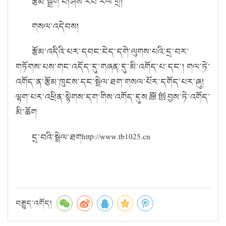
རྩོམ་སྒྲིག་པ།
ཤེས་རབ་རལ་གྲི།
གསལ་འདེབས།
རྩོམ་འདིའི་པར་དབང་ངེད་དགེ་ལུགས་པའི་དྲ་བར་
གཏོགས་པས་གང་འདོད་དུ་གཞན་དུ་མི་འགོད་པ་དང་། གལ་ཏེ་
འགོད་ན་རྩོམ་ཁུངས་དང་སྦྲེལ་ཐག་གསལ་པོར་དགོད་པར་ཞུ།
ལྷག་པར་འཕྲིན་སྟེགས་དག་གིས་འགོད་དུས
原创
བྱས་ཏེ་འགོད་
མི་ཆོག
དྲ་བའི་སྦྲེལ་ཐག
http://www.tb1025.cn
བརྒྱུད་འགོད།