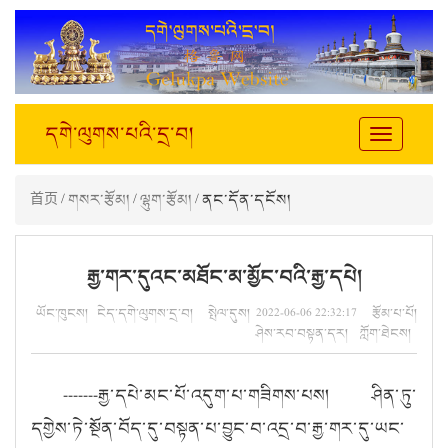
དགེ་ལུགས་པའི་དྲ་བ།
Toggle
navigation
首页
/
གསར་རྩོམ།
/
ལྷུག་རྩོམ།
/ ནང་དོན་དངོས།
རྒྱ་གར་དུའང་མཐོང་མ་མྱོང་བའི་རྒྱ་དཔེ།
ཡོང་ཁུངས། ངེད་དགེ་ལུགས་དྲ་བ། སྤེལ་དུས། 2022-06-06 22:32:17 རྩོམ་པ་པོ།
ཤེས་རབ་བསྟན་དར། ཀློག་ཐེངས།
-------རྒྱ་དཔེ་མང་པོ་འདུག་པ་གཟིགས་པས། ཤིན་ཏུ་
དགྱེས་ཏེ་སྔོན་བོད་དུ་བསྟན་པ་བྱུང་བ་འདྲ་བ་རྒྱ་གར་དུ་ཡང་