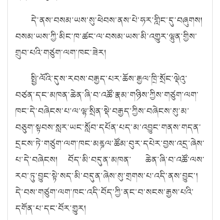
དེ་ནས་བསམ་ཡས་སུ་ཕེབས་ནས་པེ་ཧར་གླིང་དུ་བཞུགས།
བསམ་ཡས་ཀྱི་མིང་ཁ་ཚང་ལ་བསམ་ཡས་མི་འགྱུར་ལྷུན་གྱིས་
གྲུབ་པའི་གཙུག་ལག་ཁང་ཟེར།
སྤྱི་ལོའི་དུས་རབས་བརྒྱད་པར་ཆོས་རྒྱལ་ཁྲི་སྲོང་ལྡེའུ་
བཙན་དང་མཁན་ཆེན་ཞི་བ་འཚོ་རྣམ་གཉིས་ཀྱིས་གཙུག་ལག་
ཁང་དེ་བཞེངས་པ་ལ་ལྷ་སྲིན་སྡེ་བརྒྱད་ཀྱིས་བཞེངས་སུ་མ་
བཅུག་སྟབས་སླར་ཡང་སློབ་དཔོན་པད་མ་འབྱུང་གནས་གདན་
དྲངས་ཏེ་གཙུག་ལག་ཁང་མནྜལ་ཚོམ་བུར་དཔེར་བྱས་འདྲ་ཞེས་
པ་དེ་བཞེངས། བོད་མི་བདུན་མཁན་ ཆེན་ཞི་བ་འཚོ་ལས་
རབ་ཏུ་བྱུང་སྟེ་སད་མི་བདུན་ཞེས་སུ་གྲགས་པ་འདི་ནས་བྱུང་།
དེ་བས་གཙུག་ལག་ཁང་འདི་བོད་ཀྱི་ནང་བ་སངས་རྒྱས་པའི་
དགོན་པ་དང་བོར་གྱུར།