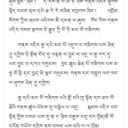
ཞུས་མྱོང་་ཞིང་། ད་རེས་ཇོ་བོ་ཨ་ཏི་ཤས་གནས་འདིར་ཐུགས་
ལྷོད་བབས་ནས་དཔེ་ཆ་རེ་རེ་བཞིན་བཀླགས་ཤིང་། འབྲོམ་
སོགས་ཀྱིས་ཞབས་འདེགས་མི་དམན་པ་ཞུས། ཁོང་གིས་གནས་
འདིར་གསང་སྔགས་ཏེ་རྒྱུད་ཀྱི་པོ་ཏི་མང་བོ་གཟིགས།
གནས་འདིར་རྒྱ་དཔེ་མང་པོ་འདུག་པ་གཟིགས་པས་ཤིན་
ཏུ་དགྱེས་ཏེ་སྔོན་བོད་དུ་བསྟན་པ་བྱུང་བ་འདྲ་བ་རྒྱ་གར་དུ་
ཡང་བྱུང་བ་དཀའ་གསུངས། བྱང་ཆུབ་ཆེན་པོ་གཟིགས་པས་མ་
ཧཱ་བོ་དྷི་དང་ཁྱད་མི་སྣང་གསུངས། གནས་དང་གཙུག་ལག་ཁང་
ལ་ཐུགས་ཤིན་ཏུ་དགྱེས།
རྒྱ་དཔེ་མང་བོ་གཟིགས་པའི་སྤྲོ་བའི་ཁུ་སྟོན་དང་ཐང་བོ་
ཆེའི་གནས་ཚུལ་ཡོངས་སུ་བསྙེལ་པ་འདྲ། སྐབས་འདིར་བང་
སྟོན་གྱིས་བསམ་ཡས་སུ་རྟ་པ་ཉིས་བརྒྱས་བསུ་བར་བྱོན།ཇོ་བོ་
དཔོན་གཡོག་དགྱེས་ནས་བསམ་ཡས་ཕུའི་ལ་ལ་བྱོན།