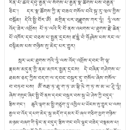
རིན་པོ་ཆེའི་དབུ་རྒྱན་ལ་སོགས་པ་རྒྱན་སྣ་ཚོགས་པས་བརྒྱན་
ཅིང་། དར་སྣ་ཚོགས་ཀྱི་ན་བཟའ་གསོལ་བའི་སྐུ་རུ་ཝལ་གྱིས་
བསྒོམ། དེའི་སྤྱི་བོར་ཨོཾ། མགྲིན་པར་ཨཱཿཐུགས་ཀར་ཧཱུཾ། ཧཱུཾ་ལས་
འོད་ཟེར་འཕྲོས། པོ་ཏ་ལའི་རི་བོ་ནས་འཕགས་པ་ཐུགས་རྗེ་ཆེན་
པོ་འཁོར་དང་བཅས་པ་སྤྱན་དྲངས། ཛཿཧཱུཾ་བཾ་ཧོཿ ཞེས་པས་རང་ལ་
བསྟིམས་པས་གཉིས་སུ་མེད་པར་གྱུར།
སླར་ཡང་ཐུགས་ཀའི་ཧཱུཾ་ལས་འོད་འཕྲོས་དབང་གི་ལྷ་
རྣམས་མདུན་གྱི་ནམ་མཁར་སྤྱན་དྲངས། དེ་བཞིན་གཤེགས་པ་
ཐམས་ཅད་ཀྱིས་བདག་ལ་དབང་བསྐུར་དུ་གསོལ་ཞེས་གསོལ་
བ་བཏབ་པས། ཨོཾ་སརྦ་ཏ་ཐཱ་ག་ཏ་ཨ་བྷི་ཥེ་ཀ་ཏ་ས་མ་ཡ་ཤྲཱི་ཧཱུཾ།
ཞེས་
གསུང་ཞིང་སྤྱི་བོ་ནས་དབང་བསྐུར་བས་སྐུ་ཡེ་ཤེས་ཀྱི་བདུད་
རྩིས་གང་། ཆུའི་ལྷག་མ་སྤྱི་གཙུག་ཏུ་འཁྱིལ་པ་ཡོངས་སུ་གྱུར་པ་ལས།
རྒྱལ་བ་འོད་དཔག་མེད་སྐུ་མདོག་དམར་པོ་ཞལ་གཅིག་ཕྱག་གཉིས་
མཉམ་བཞག་གི་སྟེང་ན་བདུད་རྩིས་གང་བའི་ལྷུང་བཟེད་བསྣམས་པ།