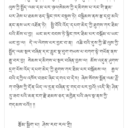
ལུས་ཀྱི་སྤྱོད་ལམ་དམ་པར་ཉལ།སེམས་ཀྱི་དམིགས་པ་རང་གི་རྣམ་
པར་ཤེས་པ་ཐམས་ཅད་སྙིང་ཁར་བསྡུས་ཏེ། བསྒྲིམས་ནས་རྩ་དབུ་མའི་
ནང་ནས་ཡར་འཐོན་ཏེ། སྤྱི་བོའི་འོད་དཔག་མེད་ཀྱི་ཐུགས་ཀར་ཐིམ་
པའི་མོས་པ་བྱ། ཡང་མར་བབས་ཏེ་སྙིང་ཁར་ཐིམ་པར་བསྒོམ་པ་ཡང་
ཡང་བྱ་ལ། དེ་ལ་ལེགས་པར་བྱང་བ་ན། འཆི་བའི་དུས་ཀྱི་ཚེ་ལུས་ཀྱི་
སྤྱོད་ལམ་སྔར་བཞིན་དང་རླུང་སྣ་བུག་གཡས་པ་བཀག་སྟེ་གཡོན་ནས་
རྒྱུ་བར་བྱ། སེམས་དམིགས་པ་སྔར་བཞིན་བྱས་ལ། མོས་འདུན་ཤུགས་
དྲག་པོས་འོད་དཔག་མེད་ཀྱི་ཐུགས་ཀར་ཐིམ་པར་བསྒོམས་ལ། རྒྱལ་
བའི་དཀྱིལ་འཁོར་བཟང་ཞིང་དགའ་བ་དེར། ཞེས་སོགས་སྨོན་ལམ་ཤླཽ་
ཀ་གཉིས་ཀྱི་དོན་ཡིད་ལ་དྲན་བཞིན་དུ་གདབ་པར་བྱའོ། །འདི་ནི། ཤིན་
ཏུ་ཟབ་པའི་མན་ངག་རྗེ་ཐམས་ཅད་མཁྱེན་པའི་ཞལ་སྔ་ནས་ཀྱི་
གདམས་པའོ།། །།
རྩོམ་སྒྲིག་པ། ཤེས་རབ་རལ་གྲི།