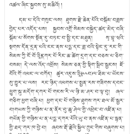
འཚལ་ཞིང་སྐྱབས་སུ་མཆིའོ། །
དམ་པ་དེའི་གསུང་ལས། ཐུགས་རྗེ་ཆེན་པོའི་བསྒོམ་བཟླས་
བྱེད་པར་འདོད་པས། སྐྱབས་འགྲོ་སེམས་བསྐྱེད་ཚད་མེད་བཞི་
སྒོམ་པ་སོགས་སྔོན་དུ་བཏང་བ་སྤྱི་དང་མཐུན། སྭ་བྷཱ་ཝའི་
སྔགས་དོན་དྲན་པའི་ངང་ནས་པདྨ་དང་ཟླ་བའི་སྟེང་དུ་རང་གི་
སེམས་ཀྱི་ངོ་བོ་ཧྲཱིཿདཀར་པོ་རིང་ཆ་ཚེག་དྲག་དང་བཅས་པ་ཅིག་
བསམ། དེ་ལས་འོད་འཕྲོས། སེམས་ཅན་གྱི་སྡིག་སྒྲིབ་སྦྱངས། ཇོ་
བོའི་གོ་འཕང་ལ་བཀོད། ཚུར་འདུས་ཧྲཱིཿ(༤༤བ)ལ་ཐིམ་པ་ཡོངས་
སུ་གྱུར་པ་ལས། རང་ཉིད་འཕགས་པ་སྤྱན་རས་གཟིགས་དབང་
ཕྱུག་སྐུ་མདོག་དཀར་པོ་གངས་རི་ལ་ཉི་མ་ཤར་བ་ལྟ་བུ། ཞལ་
གཅིག་ཕྱག་བཞི་པ། ཕྱག་དང་པོ་གཉིས་ཐུགས་ཀར་ཐལ་མོ་སྦྱར་
བ།གཡས་ཀྱི་གཉིས་པ་ན་ནོར་བུ་ཆུ་ཤེལ་གྱི་འཕྲེང་བ་འཛིན་པ།
གཡོན་གྱི་གཉིས་པ་ན་པདྨ་དཀར་པོའི་ཡུ་བ་ནས་འཛིན་པ་སྙན་
གྱི་ཐད་ཀར་ཁ་བྱེ་བ། ཞབས་རྡོ་རྗེའི་སྐྱིལ་ཀྲུང་གིས་བཞུགས་པ།