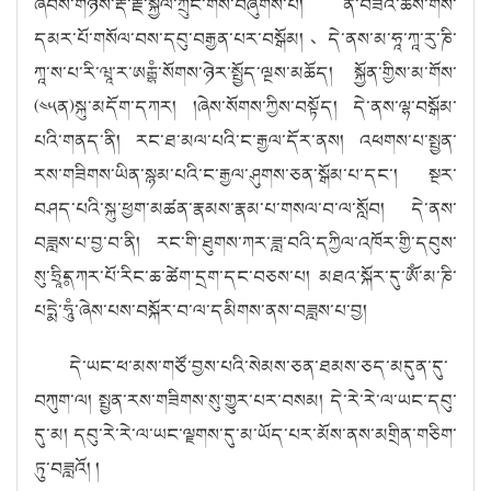
ཞབས་གཉིས་རྡོ་རྗེ་སྐྱིལ་ཀྲུང་གིས་བཞུགས་པ། ན་བཟའ་ཆོས་གོས་
དམར་པོ་གསོལ་བས་དབུ་བརྒྱན་པར་བསྒོམ། 、དེ་ནས་མ་ཧཱ་ཀཱ་རུ་ཎི་
ཀཱ་ས་པ་རི་ཝཱ་ར་ཨརྒྷཾ་སོགས་ཉེར་སྤྱོད་ལྔས་མཆོད། སྐྱོན་གྱིས་མ་གོས་
(༤༥ན)སྐུ་མདོག་དཀར། །ཞེས་སོགས་ཀྱིས་བསྟོད། དེ་ནས་ལྷ་བསྒོམ་
པའི་གནད་ནི། རང་ཐ་མལ་པའི་ང་རྒྱལ་དོར་ནས། འཕགས་པ་སྤྱན་
རས་གཟིགས་ཡིན་སྙམ་པའི་ང་རྒྱལ་ཤུགས་ཅན་སྒོམ་པ་དང་། སྔར་
བཤད་པའི་སྐུ་ཕྱག་མཚན་རྣམས་རྣམ་པ་གསལ་བ་ལ་སློབ། དེ་ནས་
བཟླས་པ་བྱ་བ་ནི། རང་གི་ཐུགས་ཀར་ཟླ་བའི་དཀྱིལ་འཁོར་གྱི་དབུས་
སུ་ཧྲཱིཿདཀར་པོ་རིང་ཆ་ཚེག་དྲག་དང་བཅས་པ། མཐའ་སྐོར་དུ་ཨོཾ་མ་ཎི་
པདྨེ་ཧཱུཾ་ཞེས་པས་བསྐོར་བ་ལ་དམིགས་ནས་བཟླས་པ་བྱ།
དེ་ཡང་ཕ་མས་གཙོ་བྱས་པའི་སེམས་ཅན་ཐམས་ཅད་མདུན་དུ་
བཀུག་ལ། སྤྱན་རས་གཟིགས་སུ་གྱུར་པར་བསམ། དེ་རེ་རེ་ལ་ཡང་དབུ་
དུ་མ། དབུ་རེ་རེ་ལ་ཡང་ལྗགས་དུ་མ་ཡོད་པར་མོས་ནས་མགྲིན་གཅིག་
ཏུ་བཟླའོ། །