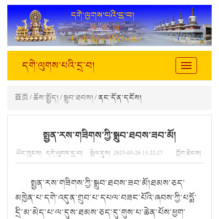
དགེ་ལུགས་པའི་དྲ་བ།
Toggle
navigation
首页
/
ཆོས་སྤྱོད།
/
སྒྲུབ་ཐབས།
/ ནང་དོན་དངོས།
སྤྱན་རས་གཟིགས་ཀྱི་སྒྲུབ་ཐབས་ཟབ་མོ།
ཡོང་ཁུངས། དགེ་ལུགས་དྲ་བ། སྤེལ་དུས། 2025-03-26 11:22:27 ཀློག་ཐེངས།
སྤྱན་རས་གཟིགས་ཀྱི་སྒྲུབ་ཐབས་ཟབ་མོ།ཐམས་ཅད་
མཁྱེན་པ་དགེ་འདུན་གྲུབ་པ་དཔལ་བཟང་པོའི་ཞབས་ཀྱི་པདྨོ་
དྲི་མ་མེད་པ་ལ་དུས་ཐམས་ཅད་དུ་གུས་པ་ཆེན་པོས་ཕྱག་