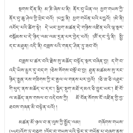
སྔགས་དོན་ནི། མ་ཎི་ཞེས་པ་ནི། ནོར་བུ་ཡིན་ལ། ཕྱག་གཡས་ཀྱི་
ནོར་བུ་ཆུ་ཤེལ་གྱི་ཕྲེང་བའོ། །པདྨ་ནི། ཕྱག་གཡོན་པའི་པདྨའོ། །མེ་ནི།
འབོད་པའི་ཚིག་སྟེ། དེ་ཡང་ཕྱག་མཚན་དེ་གཉིས་འཛིན་པའི་ལྷ་སྔར་
བསྒོམས་པ་དེ་ཉིད་ལམ་ལམ་དྲན་པར་བྱེད་པའོ། །ཨོཾ་དང་ཧཱུཾ་ནི། སྤྱི་
དང་མཐུན། འདི་ནི། བཟླས་པའི་གནད་ཤིན་ཏུ་ཟབ་བོ།
བཟླས་པ་ཚར་བའི་རྗེས་སུ་མཆོད་བསྟོད་སྔར་བཞིན་བྱ། དགེ་བ་
འདི་ཡིས་མྱུར་དུ་བདག །ཅེས་སོགས་བསྔོ་བ་བྱ། ཐུན་མཚམས་སུ་རང་
ཉིད་སྤྱན་རས་གཟིགས་ཀྱི་ང་རྒྱལ་ལ་གནས་པར་བྱའོ། །ཅི་ཟ་ཅི་འཐུང་
གི་ཕུད་ནས་མཆོད་པ་དང་། སྐྱིད་སྡུག་མཐོ་དམའ་ཅི་བྱུང་ཡང་། ཇོ་བོ་
ལ་མཆོད་ནས་གསལ་བ་འདེབས་ཀྱི། མོ་བོན་སོགས་ངོ་འཛིན་གྱི་བྱ་
ཐབས་གཞན་མི་
བསྟེན་པའོ། །
མཚན་མོ་ཉལ་བ་ན་ལུས་ཀྱི་སྤྱོད་ལམ། གཞོགས་གཡས་
(༤༥བ)འོག་ཏུ་བཅུག །ལོང་བུ་གཡས་པའི་སྟེང་དུ་གཡོན་པ་བཞག་ནས་