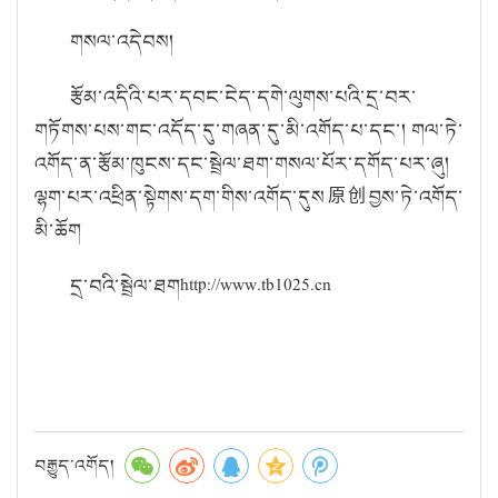
གསལ་འདེབས།
རྩོམ་འདིའི་པར་དབང་ངེད་དགེ་ལུགས་པའི་དྲ་བར་
གཏོགས་པས་གང་འདོད་དུ་གཞན་དུ་མི་འགོད་པ་དང་། གལ་ཏེ་
འགོད་ན་རྩོམ་ཁུངས་དང་སྦྲེལ་ཐག་གསལ་པོར་དགོད་པར་ཞུ།
ལྷག་པར་འཕྲིན་སྟེགས་དག་གིས་འགོད་དུས原创བྱས་ཏེ་འགོད་
མི་ཆོག
དྲ་བའི་སྦྲེལ་ཐགhttp://www.tb1025.cn
བརྒྱུད་འགོད།