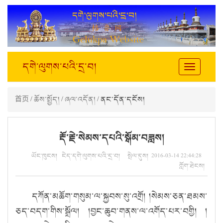
དགེ་ལུགས་པའི་དྲ་བ།
Toggle
navigation
首页
/
ཆོས་སྤྱོད།
/
ཞལ་འདོན།
/ ནང་དོན་དངོས།
རྡོ་རྗེ་སེམས་དཔའི་སྒོམ་བཟླས།
ཡོང་ཁུངས། ངེད་དགེ་ལུགས་པའི་དྲ་བ། སྤེལ་དུས། 2016-03-14 22:44:28
ཀློག་ཐེངས།
དཀོན་མཆོག་གསུམ་ལ་སྐྱབས་སུ་འགྲོ། །སེམས་ཅན་ཐམས་
ཅད་བདག་གིས་སྒྲོལ། །བྱང་ཆུབ་གནས་ལ་འགོད་པར་བགྱི། །