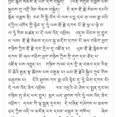
བྱང་ཆུབ་སེམས་ནི་ཡང་དག་བསྐྱེད། །ལན་གསུམ་བཟླས་པས་
སྐྱབས་སུ་འགྲོ་ཞིང་སེམས་བསྐྱེད། དེ་ནས་རྡོ་རྗེ་སེམས་དཔའི་
སྒོམ་བཟླས་ནི། རང་གི་སྤྱི་བོར་པཾ་ལས་པདྨ་དང་ཨ་ལས་ཟླ་བའི་
དཀྱིལ་འཁོར་གྱི་སྟེང་དུ་ཧཱུཾ་ལས་རྡོ་རྗེ་དཀར་པོ་རྩེ་ལྔ་པ་ལྟེ་བ་
ལ་ཧཱུཾ་གིས་མཚན་པ་དེ་ལས་འོད་འཕྲོས། འདུས་ཡོངས་སུ་གྱུར་
པ་ལས། རྡོ་རྗེ་སེམས་དཔའ་སྐུ་མདོག་དཀར་པོ་ཞལ་གཅིག་ཕྱག་
གཉིས་ཀྱིས་རྡོ་རྗེ་དང་དྲིལ་བུ་འཛིན་པ། ཡུམ་རྡོ་རྗེ་སྙེམས་མ་
དཀར་མོ་ཞལ་གཅིག་ཕྱག་གཉིས་ཀྱིས་གྲི་གུག་དང་ཐོད་པ་
འཛིན་པས་འཁྱུད་པ། གཉིས་ཀའང་དར་གྱི་ན་བཟའ་དང་རིན་
པོ་ཆེའི་རྒྱན་སྣ་ཚོགས་པས་བརྒྱན་པ། ཡབ་རྡོ་རྗེའི་སྐྱིལ་ཀྲུང་གིས་
བཞུགས་པ། དེའི་ཐུགས་ཀར་ཟླ་བའི་སྟེང་དུ་ཧཱུཾ་ཡིག་དཀར་པོ།
དེ་ལས་འོད་ཟེར་འཕྲོས། རང་འདྲའི་ཡེ་ཤེས་པ་སྤྱན་དྲངས།
གཉིས་སུ་མེད་པར་གྱུར། སླར་ཡང་ཐུགས་ཀའི་ཧཱུཾ་ལས་འོད་ཟེར་
འཕྲོས༌། དབང་གི་ལྷ་སྤྱན་དྲངས། དེ་བཞིན་གཤེགས་པ་ཐམས་
ཅད་ཀྱིས་འདི་ལ་མངོན་པར་དབང་བསྐུར་དུ་གསོལ། ཞེས་