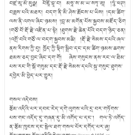
བཛྲ་མཱ་མེ་མུཉྫ། བིཛྲཱི་བྷཱ་བ། མཧཱ་ས་མ་ཡ་སཏྭ་ཨཱ། །ཧཱུཾ་ཕཊ།
བཟླས་པའི་མཐར། བདག་ནི་མི་ཤེས་རྨོངས་པ་ཡིས། །དམ་ཚིག་
ལས་ནི་འགལ་ཞིང་ཉམས། །བླ་མ་མགོན་པོས་སྐྱབས་མཛོད་ཅིག
།གཙོ་བོ་རྡོ་རྗེ་འཛིན་པ་སྟེ། །ཐུགས་རྗེ་ཆེན་པོའི་བདག་ཉིད་ཅན།
།འགྲོ་བའི་གཙོ་ལ་བདག་སྐྱབས་མཆི། །རྡོ་རྗེ་སེམས་དཔའི་ཞལ་
ནས་རིགས་ཀྱི་བུ། ཁྱོད་ཀྱི་སྡིག་སྒྲིབ་དང་དམ་ཚིག་ཉམས་ཆགས་
ཐམས་ཅད་བྱང་ཞིང་དག་གོ། ཞེས་གསུངས་ནས་རང་ལ་ཐིམ་
པས་རང་གི་སྒོ་གསུམ་དང་རྡོ་རྗེ་སེམས་དཔའི་སྐུ་གསུང་ཐུགས་
དབྱེར་མི་ཕྱེད་པར་གྱུར།
གསལ་འདེབས།
རྩོམ་འདིའི་པར་དབང་ངེད་དགེ་ལུགས་པའི་དྲ་བར་གཏོགས་
པས་གང་འདོད་དུ་གཞན་དུ་མི་འགོད་པ་དང་། གལ་ཏེ་འགོད་
ན་རྩོམ་ཁུངས་དང་སྦྲེལ་ཐག་གསལ་པོར་དགོད་པར་ཞུ།