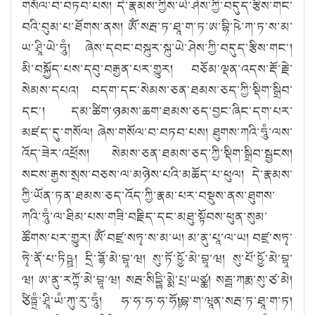
གསོལ་བ་བཏབ་པས། དེ་རྣམས་ཀྱིས་ཡེ་ཤེས་ཀྱི་བདུད་རྩིས་གང་
བའི་བུམ་པ་ཐོགས་ནས། ཨོཾ་སརྦ་ཏ་ཐཱ་ག་ཏ་ཨ་བྷི་ཥེ་ཀ་ཏ་ས་མ་
ཡ་ཤྲཱི་ཡེ་ཧཱུཾ། ཞེས་དབང་བསྐུར་སྐུ་ཡེ་ཤེས་ཀྱི་བདུད་རྩིས་གང༌།
མི་བསྐྱོད་པས་དབུ་བརྒྱན་པར་གྱུར། བཅོམ་ལྡན་འདས་རྡོ་རྗེ་
སེམས་དཔའ། བདག་དང་སེམས་ཅན་ཐམས་ཅད་ཀྱི་སྡིག་སྒྲིབ་
དང༌། དམ་ཚིག་ཉམས་ཆག་ཐམས་ཅད་བྱང་ཞིང་དག་པར་
མཛད་དུ་གསོལ། ཞེས་གསོལ་བ་བཏབ་པས། ཐུགས་ཀའི་ཧཱུཾ་ལས་
འོད་ཟེར་འཕྲོས། སེམས་ཅན་ཐམས་ཅད་ཀྱི་སྡིག་སྒྲིབ་སྦྱངས།
སངས་རྒྱས་སྲས་བཅས་ལ་མཉེས་པའི་མཆོད་པ་ཕུལ། དེ་རྣམས་
ཀྱི་ཡོན་ཏན་ཐམས་ཅད་འོད་ཀྱི་རྣམ་པར་བསྡུས་ནས་ཐུགས་
ཀའི་ཧཱུཾ་ལ་ཐིམ་པས་གཟི་བརྗིད་དང་མཐུ་སྟོབས་ཕུན་སུམ་
ཚོགས་པར་གྱུར། ཨོཾ་བཛྲ་སཏྭ་ས་མ་ཡ། མ་ནུ་པཱ་ལ་ཡ། བཛྲ་སཏྭ་
ཏྭེ་ནོ་པ་ཏིཥྛ། དྲི་ཌྷོ་མེ་བྷཱ་ཝ། སུ་ཏོ་ཥྱོ་མེ་བྷཱ་ཝ། སུ་པོ་ཥྱོ་མེ་བྷཱ་
ཝ། ཨ་ནུ་རཀྟོ་མེ་བྷཱ་ཝ། སརྦ་སིདྡྷི་མྨེ་པྲ་ཡཙྪ། སརྦྦ་ཀརྨ་སུ་ཙ་མེ།
ཙིཏྟྲཾ་ཤྲཱི་ཡཾ་ཀུ་རུ་ཧཱུཾ། ཧ་ཧ་ཧ་ཧ་ཧོཿ།བྷ་ག་ཝཱན་སརྦ་ཏ་ཐཱ་ག་ཏ།