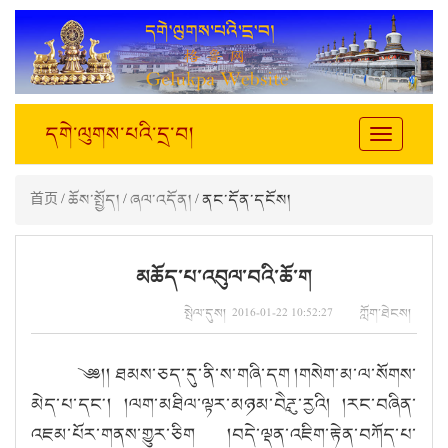
དགེ་ལུགས་པའི་དྲ་བ།
Toggle
navigation
首页
/
ཆོས་སྤྱོད།
/
ཞལ་འདོན།
/ ནང་དོན་དངོས།
མཆོད་པ་འབུལ་བའི་ཆོ་ག
སྤེལ་དུས། 2016-01-22 10:52:27 ཀློག་ཐེངས།
༄༅།། ཐམས་ཅད་དུ་ནི་ས་གཞི་དག །གསེག་མ་ལ་སོགས་
མེད་པ་དང༌། །ལག་མཐིལ་ལྟར་མཉམ་བཻཌཱུ་རྱའི། །རང་བཞིན་
འཇམ་པོར་གནས་གྱུར་ཅིག །བདེ་ལྡན་འཇིག་རྟེན་བཀོད་པ་