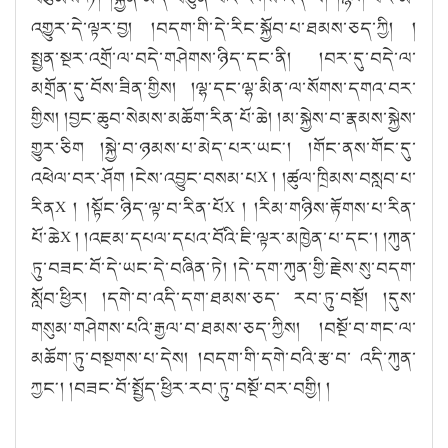
འགྱུར་དེ་ལྟར་བྱ། །བདག་གི་དེ་རིང་སྐྱོབ་པ་ཐམས་ཅད་ཀྱི། །
སྤྱན་སྔར་འགྲོ་ལ་བདེ་གཤེགས་ཉིད་དང་ནི། །བར་དུ་བདེ་ལ་
མགྲོན་དུ་བོས་ཟིན་གྱིས། །ལྷ་དང་ལྷ་མིན་ལ་སོགས་དགའ་བར་
གྱིས། །བྱང་ཆུབ་སེམས་མཆོག་རིན་པོ་ཆེ། །མ་སྐྱེས་བ་རྣམས་སྐྱེས་
གྱུར་ཅིག །སྐྱེ་བ་ཉམས་པ་མེད་པར་ཡང༌། །གོང་ནས་གོང་དུ་
འཕེལ་བར་ཤོག །ངེས་འབྱུང་བསམ་པX ། །ཚུལ་ཁྲིམས་བསླབ་པ་
རིནX ། །སྟོང་ཉིད་ལྟ་བ་རིན་པོX ། །རིམ་གཉིས་རྟོགས་པ་རིན་
པོ་ཆེX ། །འཇམ་དཔལ་དཔའ་བོའི་ཇི་ལྟར་མཁྱེན་པ་དང༌། །ཀུན་
ཏུ་བཟང་བོ་དེ་ཡང་དེ་བཞིན་ཏེ། །དེ་དག་ཀུན་གྱི་རྗེས་སུ་བདག་
སློབ་ཕྱིར། །དགེ་བ་འདི་དག་ཐམས་ཅད་ རབ་ཏུ་བསྔོ། །དུས་
གསུམ་གཤེགས་པའི་རྒྱལ་བ་ཐམས་ཅད་ཀྱིས། །བསྔོ་བ་གང་ལ་
མཆོག་ཏུ་བསྔགས་པ་དེས། །བདག་གི་དགེ་བའི་རྩ་བ་ འདི་ཀུན་
ཀྱང༌། །བཟང་བོ་སྤྱོད་ཕྱིར་རབ་ཏུ་བསྔོ་བར་བགྱི། །