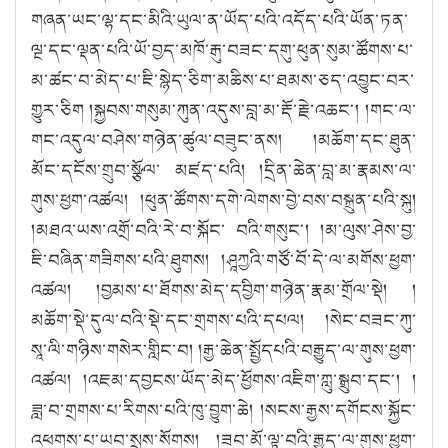
གཞན་ཡང་ལྷ་དང་མིའི་ཡུལ་ན་ཡོད་པའི་འདོད་པའི་ཡོན་ཏན་
ལྔ་དང་ལྡན་པའི་ཡོ་བྱད་མཁོ་རྒུ་བཟང་དགུ་ཕུན་སུམ་ཚོགས་པ་
མ་ཚང་བ་མེད་པ་ཇི་སྙེད་ཅིག་མཆིས་པ་ཐམས་ཅད་འབྱུང་བར་
གྱུར་ཅིག །སྐྱབས་གསུམ་ཀུན་འདུས་བླ་མ་རྡོ་རྗེ་འཆང༌། །གང་ལ་
གང་འདུལ་བཤེས་གཉེན་ཚུལ་བཟུང་ནས། །མཆོག་དང་ཐུན་
མོང་དངོས་གྲུབ་སྩོལ་ མཛད་པའི། །དྲིན་ཆེན་བླ་མ་རྣམས་ལ་
གུས་ཕྱག་འཚལ། །ཕུན་ཚོགས་དགེ་ལེགས་བྱེ་བས་བསྐྲུན་པའི་སྐུ།
།མཐའ་ཡས་འགྲོ་བའི་རེ་བ་སྐོང་ བའི་གསུང༌། །མ་ལུས་ཤེས་བྱ་
ཇི་བཞིན་གཟིགས་པའི་ཐུགས། །ཤཱཀྱའི་གཙོ་བོ་དེ་ལ་མགོས་ཕྱག་
འཚལ། །བྱམས་པ་ཐོགས་མེད་དབྱིག་གཉེན་རྣམ་གྲོལ་སྡེ། །
མཆོག་སྡེ་དུལ་བའི་སྡེ་དང་གྲགས་པའི་དཔལ། །སེང་བཟང་ཀུ་
སཱ་ལི་གཉིས་གསེར་གླིང་བ། །རྒྱ་ཆེན་སྤྱོདཔའི་བརྒྱུད་ལ་གུས་ཕྱག་
འཚལ། །འཇམ་དབྱངས་ཡོད་མེད་ཕྱོགས་འཇིག་ཀླུ་སྒྲུབ་དང༌། །
ཟླ་བ་གྲགས་པ་རིགས་པའི་ཁུ་བྱུག་ཆེ། །སངས་རྒྱས་དགོངས་སྐྱོང་
འཕགས་པ་ཡབ་སྲས་སོགས། །ཟབ་མོ་ལྟ་བའི་རྒྱུད་ལ་གུས་ཕྱག་