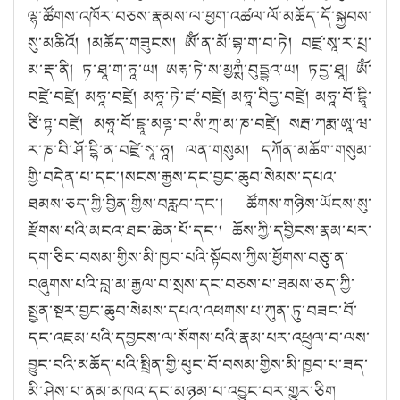
ལྷ་ཚོགས་འཁོར་བཅས་རྣམས་ལ་ཕྱག་འཚལ་ལོ་མཆོད་དོ་སྐྱབས་
སུ་མཆིའོ། །མཆོད་གཟུངས། ཨོཾ་ན་མོ་བྷ་ག་བ་ཏེ། བཛྲ་སཱ་ར་པྲ་
མ་རྡ་ནི། ཏ་ཐཱ་ག་ཏཱ་ཡ། ཨརྷ་ཏེ་ས་མྱཀྶཾ་བུདྔྷའ་ཡ། ཏདྱ་ཐཱ། ཨོཾ་
བཛྲེ་བཛྲེ། མཧཱ་བཛྲེ། མཧཱ་ཏེ་ཛ་བཛྲེ། མཧཱ་བིདྱ་བཛྲེ། མཧཱ་བོ་ངྷཱི་
ཙི་ཏྟ་བཛྲེ། མཧཱ་བོ་ངྷཱ་མནྜ་བ་སཾ་ཀྲ་མ་ཎ་བཛྲེ། སརྦ་ཀརྨ་ཨཱ་ཝ་
ར་ཎ་བི་ཤོ་ངྷི་ན་བཛྲེ་སྭཱ་ཧཱ། ལན་གསུམ། དཀོན་མཆོག་གསུམ་
གྱི་བདེན་པ་དང༌།སངས་རྒྱས་དང་བྱང་ཆུབ་སེམས་དཔའ་
ཐམས་ཅད་ཀྱི་བྱིན་གྱིས་བརླབ་དང༌། ཚོགས་གཉིས་ཡོངས་སུ་
རྫོགས་པའི་མངའ་ཐང་ཆེན་པོ་དང༌། ཆོས་ཀྱི་དབྱིངས་རྣམ་པར་
དག་ཅིང་བསམ་གྱིས་མི་ཁྱབ་པའི་སྟོབས་ཀྱིས་ཕྱོགས་བཅུ་ན་
བཞུགས་པའི་བླ་མ་རྒྱལ་བ་སྲས་དང་བཅས་པ་ཐམས་ཅད་ཀྱི་
སྤྱན་སྔར་བྱང་ཆུབ་སེམས་དཔའ་འཕགས་པ་ཀུན་ཏུ་བཟང་བོ་
དང་འཇམ་པའི་དབྱངས་ལ་སོགས་པའི་རྣམ་པར་འཕྲུལ་བ་ལས་
བྱུང་བའི་མཆོད་པའི་སྤྲིན་གྱི་ཕུང་བོ་བསམ་གྱིས་མི་ཁྱབ་པ་ཟད་
མི་ཤེས་པ་ནམ་མཁའ་དང་མཉམ་པ་འབྱུང་བར་གྱུར་ཅིག