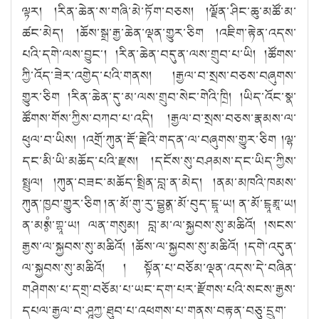
ལྟར། །རིན་ཆེན་ས་གཞི་མེ་ཏོག་བཅས། །ལྗོན་ཤིང་ཆུ་མཚོ་མ་
ཚང་མེད། །ཆོས་སྒྲ་རྒྱ་ཆེན་ལྡན་གྱུར་ཅིག །འཇིག་རྟེན་འདས་
པའི་དགེ་ལས་བྱུང༌། །རིན་ཆེན་བདུན་ལས་གྲུབ་པ་ཡི། །ཚོགས་
ཀྱི་འོད་ཟེར་འགྱེད་པའི་གནས། །རྒྱལ་བ་སྲས་བཅས་བཞུགས་
གྱུར་ཅིག །རིན་ཆེན་དུ་མ་ལས་གྲུབ་སེང་གེའི་ཁྲི། །ཡིད་འོང་སྣ་
ཚོགས་གོས་ཀྱིས་བཀབ་པ་འདི། །རྒྱལ་བ་སྲས་བཅས་རྣམས་ལ་
ཕུལ་བ་ཡིས། །འགྲོ་ཀུན་རྡོ་རྗེའི་གདན་ལ་བཞུགས་གྱུར་ཅིག །ལྷ་
དང་མི་ཡི་མཆོད་པའི་རྫས། །དངོས་སུ་བཤམས་དང་ཡིད་ཀྱིས་
སྤྲུལ། །ཀུན་བཟང་མཆོད་སྤྲིན་བླ་ན་མེད། །ནམ་མཁའི་ཁམས་
ཀུན་ཁྱབ་གྱུར་ཅིག །ན་མོ་གུ་རུ་བྷྱཿན་མོ་བུད་ངྷཱ་ཡ། ན་མོ་ངྷཱརྨཱ་ཡ།
ན་མཿསཾ་གྷཱ་ཡ། ལན་གསུམ། བླ་མ་ལ་སྐྱབས་སུ་མཆིའོ། །སངས་
རྒྱས་ལ་སྐྱབས་སུ་མཆིའོ། །ཆོས་ལ་སྐྱབས་སུ་མཆིའོ། །དགེ་འདུན་
ལ་སྐྱབས་སུ་མཆིའོ། ། སྟོན་པ་བཅོམ་ལྡན་འདས་དེ་བཞིན་
གཤེགས་པ་དགྲ་བཅོམ་པ་ཡང་དག་པར་རྫོགས་པའི་སངས་རྒྱས་
དཔལ་རྒྱལ་བ་ཤཱཀྱ་ཐུབ་པ་འཕགས་པ་གནས་བརྟན་བཅུ་དྲུག་