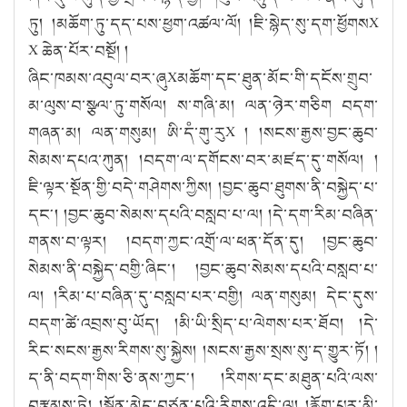
ཏུ། །མཆོག་ཏུ་དད་པས་ཕྱག་འཚལ་ལོ། །ཇི་སྙེད་སུ་དག་ཕྱོགསX
X ཆེན་པོར་བསྔོ། །
ཞིང་ཁམས་འབུལ་བར་ཞུXམཆོག་དང་ཐུན་མོང་གི་དངོས་གྲུབ་
མ་ལུས་བ་སྩལ་ཏུ་གསོལ། ས་གཞི་མ། ལན་ཉེར་གཅིག བདག་
གཞན་མ། ལན་གསུམ། ཨི་དཾ་གུ་རུX ། །སངས་རྒྱས་བྱང་ཆུབ་
སེམས་དཔའ་ཀུན། །བདག་ལ་དགོངས་བར་མཛད་དུ་གསོལ། །
ཇི་ལྟར་སྔོན་གྱི་བདེ་གཤེགས་ཀྱིས། །བྱང་ཆུབ་ཐུགས་ནི་བསྐྱེད་པ་
དང༌། །བྱང་ཆུབ་སེམས་དཔའི་བསླབ་པ་ལ། །དེ་དག་རིམ་བཞིན་
གནས་བ་ལྟར། །བདག་ཀྱང་འགྲོ་ལ་ཕན་དོན་དུ། །བྱང་ཆུབ་
སེམས་ནི་བསྐྱེད་བགྱི་ཞིང༌། །བྱང་ཆུབ་སེམས་དཔའི་བསླབ་པ་
ལ། །རིམ་པ་བཞིན་དུ་བསླབ་པར་བགྱི། ལན་གསུམ། དེང་དུས་
བདག་ཚེ་འབྲས་བུ་ཡོད། །མི་ཡི་སྲིད་པ་ལེགས་པར་ཐོབ། །དེ་
རིང་སངས་རྒྱས་རིགས་སུ་སྐྱེས། །སངས་རྒྱས་སྲས་སུ་ད་གྱུར་ཏོ། །
ད་ནི་བདག་གིས་ཅི་ནས་ཀྱང༌། །རིགས་དང་མཐུན་པའི་ལས་
བརྩམས་ཏེ། །སྐྱོན་མེད་བཙུན་པའི་རིགས་འདི་ལ། །རྙོག་པར་མི་