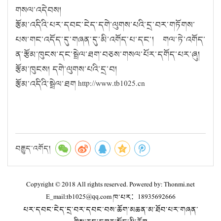
གསལ་འདེབས།
རྩོམ་འདིའི་པར་དབང་ངེད་དགེ་ལུགས་པའི་དྲ་བར་གཏོགས་
པས་གང་འདོད་དུ་གཞན་དུ་མི་འགོད་པ་དང་། གལ་ཏེ་འགོད་
ན་རྩོམ་ཁུངས་དང་སྦྲེལ་ཐག་བཅས་གསལ་པོར་དགོད་པར་ཞུ།
རྩོམ་ཁུངས། དགེ་ལུགས་པའི་དྲ་བ།
རྩོམ་འདིའི་སྦྲེལ་ཐག http://www.tb1025.cn
བརྒྱུད་འགོད།
Copyright © 2018 All rights reserved. Powered by: Thonmi.net
E_mail:tb1025@qq.com ཁ་པར：18935692666
པར་དབང་ངེད་དྲ་བར་དབང་བས་ཆོག་མཆན་མ་ཐོབ་པར་གཞན་