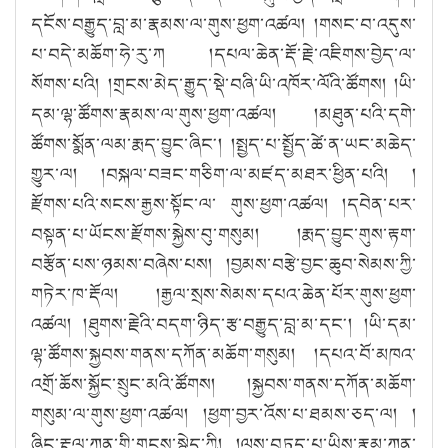
དངོས་བརྒྱུད་བླ་མ་རྣམས་ལ་གུས་ཕྱག་འཚལ། །གསང་བ་འདུས་
པ་བདེ་མཆོག་ཧེ་རུ་ཀ །དཔལ་ཆེན་རྡོ་རྗེ་འཇིགས་བྱེད་ལ་
སོགས་པའི། །གྲངས་མེད་རྒྱུད་སྡེ་བཞི་ཡི་འཁོར་ལོའི་ཚོགས། །ཡི་
དམ་ལྷ་ཚོགས་རྣམས་ལ་གུས་ཕྱག་འཚལ། །མཐུན་པའི་དགེ་
ཚོགས་སྨོན་ལམ་རྨད་བྱུང་ཞིང༌། །སྤྱད་པ་སྤྱོད་ཚེ་ན་ཡང་མཆེད་
གྱུར་ལ། །བསྐལ་བཟང་གཅིག་ལ་མཛད་མཐར་ཕྱིན་པའི། །
རྫོགས་པའི་སངས་རྒྱས་སྟོང་ལ་ གུས་ཕྱག་འཚལ། །དབེན་པར་
བསྟན་པ་ཡོངས་རྫོགས་སྐྱེས་བུ་གསུམ། །རྨད་བྱུང་གུས་རྟག་
བརྩོན་པས་ཉམས་བཞེས་པས། །བྱམས་བརྩེ་བྱང་ཆུབ་སེམས་ཀྱི་
གཏེར་ཁ་རྡོལ། །རྒྱལ་སྲས་སེམས་དཔའ་ཆེན་པོར་གུས་ཕྱག་
འཚལ། །ཐུགས་རྗེའི་བདག་ཉིད་རྩ་བརྒྱུད་བླ་མ་དང༌། །ཡི་དམ་
ལྷ་ཚོགས་སྐྱབས་གནས་དཀོན་མཆོག་གསུམ། །དཔའ་བོ་མཁའ་
འགྲོ་ཆོས་སྐྱོང་སྲུང་མའི་ཚོགས། །སྐྱབས་གནས་དཀོན་མཆོག་
གསུམ་ལ་གུས་ཕྱག་འཚལ། །ཕྱག་བྱར་འོས་པ་ཐམས་ཅད་ལ། །
ཞིང་རྡུལ་ཀུན་གྱི་གྲངས་སྙེད་ཀྱི། །ལུས་བཏུད་པ་ཡིས་རྣམ་ཀུན་