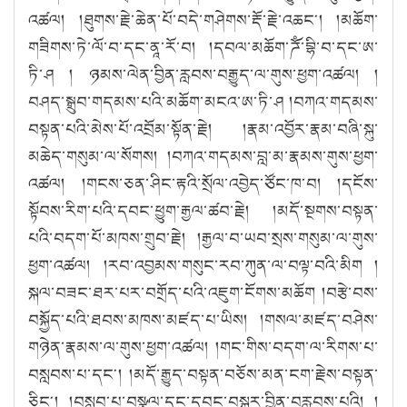
འཚལ། །ཐུགས་རྗེ་ཆེན་པོ་བདེ་གཤེགས་རྡོ་རྗེ་འཆང༌། །མཆོག་
གཟིགས་ཏེ་ལོ་བ་དང་ནཱ་རོ་བ། །དབལ་མཆོག་ཌོཾ་བྷི་བ་དང་ཨ་
ཏི་ཤ ། ཉམས་ལེན་བྱིན་རླབས་བརྒྱུད་ལ་གུས་ཕྱག་འཚལ། །
བཤད་སྒྲུབ་གདམས་པའི་མཆོག་མངའ་ཨ་ཏི་ཤ །བཀའ་གདམས་
བསྟན་པའི་མེས་པོ་འབྲོམ་སྟོན་རྗེ། །རྣམ་འབྱོར་རྣམ་བཞི་སྐུ་
མཆེད་གསུམ་ལ་སོགས། །བཀའ་གདམས་བླ་མ་རྣམས་གུས་ཕྱག་
འཚལ། །གངས་ཅན་ཤིང་རྟའི་སྲོལ་འབྱེད་ཙོང་ཁ་བ། །དངོས་
སྟོབས་རིག་པའི་དབང་ཕྱུག་རྒྱལ་ཚབ་རྗེ། །མདོ་སྔགས་བསྟན་
པའི་བདག་པོ་མཁས་གྲུབ་རྗེ། །རྒྱལ་བ་ཡབ་སྲས་གསུམ་ལ་གུས་
ཕྱག་འཚལ། །རབ་འབྱམས་གསུང་རབ་ཀུན་ལ་བལྟ་བའི་མིག །
སྐལ་བཟང་ཐར་པར་བགྲོད་པའི་འཇུག་ངོགས་མཆོག །བརྩེ་བས་
བསྐྱོད་པའི་ཐབས་མཁས་མཛད་པ་ཡིས། །གསལ་མཛད་བཤེས་
གཉེན་རྣམས་ལ་གུས་ཕྱག་འཚལ། །གང་གིས་བདག་ལ་རིགས་པ་
བསླབས་པ་དང༌། །མདོ་རྒྱུད་བསྟན་བཅོས་མན་ངག་རྗེས་བསྟན་
ཅིང༌། །བསླབ་པ་བསྩལ་དང་དབང་བསྐུར་བྱིན་བརླབས་པའི། །