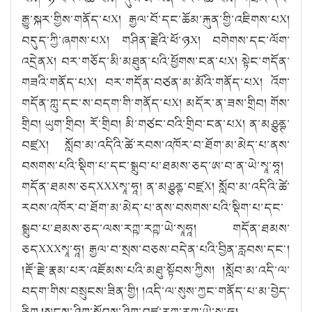
རྒྱུ་སྐར་གྱིས་གནོད་པX། རྒྱལ་བོ་དང་ཆོམ་རྐུན་གྱི་འཇིགས་པX།
བདུད་ཀྱི་ཞགས་པX། གཤིན་རྗེའི་ཕོ་ཉX། བགེགས་དང་ལོག་
འདྲེནX། བར་གཅོད་མི་མཐུན་པའི་ཕྱོགས་ངན་པX། སྟེང་གདོན་
གཟའི་གནོད་པX། བར་གདོན་བཙན་མ་མོའི་གནོད་པX། འོག་
གདོན་ཀླུ་དང་ས་བདག་གི་གནོད་པX། མདོར་ན་ཟས་གྲིབ། གོས་
གྲིབ། ཡུག་གྲིབ། རོ་གྲིབ། མི་གཙང་བའི་གྲིབ་ངན་པX། ན་མཤྩནྚ་
བཛྲX། སློབ་མ་འདིའི་ཚེ་རབས་འཁོར་བ་ཐོག་མ་མེད་པ་ནས་
བསགས་པའི་སྡིག་པ་དང་སྒྲུབ་པ་ཐམས་ཅད་ཨ་བ་ན་ཡེ་སྭཱ་ཧཱ།
གདོན་ཐམས་ཅདXXXསྭཱ་ཧཱ། ན་མཤྩནྚ་བཛྲX། སློབ་མ་འདིའི་ཚེ་
རབས་འཁོར་བ་ཐོག་མ་མེད་པ་ནས་བསགས་པའི་སྡིག་པ་དང་
སྒྲུབ་པ་ཐམས་ཅད་ལས་རཀྵ་རཀྵ་ཡེ་སྭཱཧཱ། གདོན་ཐམས་
ཅདXXXསྭཱ་ཧཱ། རྒྱལ་བ་སྲས་བཅས་བདེན་པའི་བྱིན་རླབས་དང༌།
།རྡོ་རྗེ་རྣམ་པར་འཇོམས་པའི་མཐུ་སྟོབས་ཀྱིས། །སློབ་མ་འདི་ལ་
བདག་གིས་བསྲུངས་ཟིན་གྱི། །འདི་ལ་སུས་ཀྱང་གནོད་པ་མ་བྱེད་
ཅིག །སྲུངས་ཤིག་སྐྱོབས་ཤིག་བཛྲ་རཀྵ་རཀྵ་ཡེ་སྭཱ་ཧཱ།