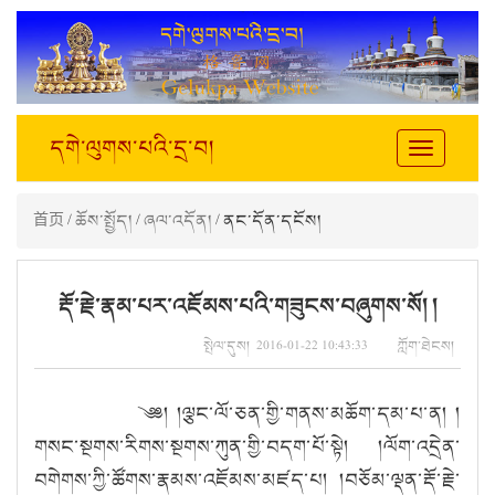
དགེ་ལུགས་པའི་དྲ་བ།
Toggle
navigation
首页
/
ཆོས་སྤྱོད།
/
ཞལ་འདོན།
/ ནང་དོན་དངོས།
རྡོ་རྗེ་རྣམ་པར་འཇོམས་པའི་གཟུངས་བཞུགས་སོ། །
སྤེལ་དུས། 2016-01-22 10:43:33 ཀློག་ཐེངས།
༄༅། །ལྕང་ལོ་ཅན་གྱི་གནས་མཆོག་དམ་པ་ན། །
གསང་སྔགས་རིགས་སྔགས་ཀུན་གྱི་བདག་པོ་སྟེ། །ལོག་འདྲེན་
བགེགས་ཀྱི་ཚོགས་རྣམས་འཇོམས་མཛད་པ། །བཅོམ་ལྡན་རྡོ་རྗེ་