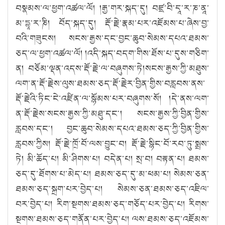
བསྣམས་ལ་ཕྱག་འཚལ་ལོ། །རྒྱ་གར་སྐད་དུ། བཛྲ་བི་དཱ་ར་ཎ་ནཱ་
མ་དྷཱ་ར་ཎི། བོད་སྐད་དུ། རྡོ་རྗེ་རྣམ་པར་འཇོམས་པ་ཞེས་བྱ་
བའི་གཟུངས། སངས་རྒྱས་དང་བྱང་ཆུབ་སེམས་དཔའ་ཐམས་
ཅད་ལ་ཕྱག་འཚལ་ལོ། །འདི་སྐད་བདག་གིས་ཐོས་པ་དུས་གཅིག་
ན། བཅོམ་ལྡན་འདས་རྡོ་རྗེ་ལ་བཞུགས་ཏེ།སངས་རྒྱས་ཀྱི་མཐུས་
ལག་ན་རྡོ་རྗེས་ལུས་ཐམས་ཅད་རྡོ་རྗེར་བྱིན་གྱིས་བརླབས་ནས་
རྡོ་རྗེའི་ཏིང་ངེ་འཛིན་ལ་སྙོམས་པར་བཞུགས་སོ། །དེ་ནས་ལག་
ན་རྡོ་རྗེས་སངས་རྒྱས་ཀྱི་མཐུ་དང༌། སངས་རྒྱས་ཀྱི་བྱིན་གྱིས་
རླབས་དང༌། བྱང་ཆུབ་སེམས་དཔའ་ཐམས་ཅད་ཀྱི་བྱིན་གྱིས་
རླབས་ཀྱིས། རྡོ་རྗེ་ཁྲོ་བོ་ལས་བྱུང་བ། རྡོ་རྗེ་སྙིང་བོ་རབ་ཏུ་སྨྲས་
ཏེ། མི་ཆོད་པ། མི་ཤིགས་པ། བདེན་པ། སྲ་བ། བརྟན་པ། ཐམས་
ཅད་དུ་ཐོགས་པ་མེད་པ། ཐམས་ཅད་དུ་མ་ཕམ་པ། སེམས་ཅན་
ཐམས་ཅད་སྐྲག་པར་བྱེད་པ། སེམས་ཅན་ཐམས་ཅད་འཇིལ་
བར་བྱེད་པ། རིག་སྔགས་ཐམས་ཅད་གཅོད་པར་བྱེད་པ། རིགས་
སྔགས་ཐམས་ཅད་གནོན་པར་བྱེད་པ། ལས་ཐམས་ཅད་འཇོམས་