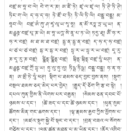
བཛྲ་མ་ཧཱ་བ་ལེ། བེ་ག་ར་ཎ། ཨ་ཛི་ཏེ། ཛྭ་ལ་ཛྭ་ལ། ཏི་ཊེ་ཏི་ཊེ།
ཏིང་ག་ལེ། ད་ཧ་ད་ཧ། ཏེ་ཛོ་བ་ཏི། ཏི་ལི་ཏི་ལི། བནྡྷ་བནྡྷ། མ་
ཧཱབ་ལེ། བཛྲ་ཨཾ་ཀུ་ཤ་ཛྭཱ་ལཱ་ཡ་སྭཱ་ཧཱ། ན་མོ་རཏྣ་ཏྲ་ཡཱ་ཡ། ན་
མཤྩཎྜ་བཛྲ་པཱ་ཎ་ཡེ། མ་ཧཱ་ཡཀྴ་སེ་ནཱ་པ་ཏ་ཡེ། ཏདྱ་ཐཱ། ཨོཾ་ཧ་ར་
ཧ་ར་བཛྲ། མ་ཐ་མ་ཐ་བཛྲ། དྷུ་ན་དྷུ་ན་བཛྲ། ད་ཧ་ད་ཧ་བཛྲ།
པ་ཙ་པ་ཙ་བཛྲ། དྷ་ར་དྷ་ར་བཛྲ། དྷཱ་ར་ཡ་དྷཱ་ར་ཡ་བཛྲ། དཱ་རུ་
ཎ་དཱ་རུ་ཎ་བཛྲ། ཙྪིནྡ་ཙྪིནྡ་བཛྲ། བྷིནྡ་བྷིནྡ་བཛྲ་ཧཱུཾ་ཕཊ། ན་
མཤྩནྚ་བཛྲ་ཀྲོ་དྷཱ་ཡ། ཧུ་ལུ་ཧུ་ལུ། ཏིཥྠ་ཏིཥྠ། བནྡྷ་བནྡྷ། ཧ་ན་ཧ་
ན། ཨ་མྲྀ་ཏེ་ཧཱུཾ་ཕཊ། སྡིག་པ་ཐམས་ཅད་བྱང་བྱས་ནས། །སྡུག་
བསྔལ་ཐམས་ཅད་མེད་པར་བྱེད། །རྒྱུད་དོ་ཅོག་གི་རྩ་བ་སྟེ། །
དཔལ་ཀུན་གྱིས་ནི་ལེགས་པར་བརྒྱན། །སེམས་ཅན་དབང་པོ་
ཉམས་པ་དང༌། །ཚེ་ཟད་པ་དང་ཚེ་ཉམས་དང༌། །ཕུན་སུམ་
ཚོགས་མིན་གང་ཆགས་དང༌། །ལྷ་རྣམས་རྒྱབ་ཀྱིས་ཕྱོགས་པ་
དང༌། །མཛའ་སྡུག་སྐྱེ་བོ་སྡང་བ་དང༌། །བྲན་བཟའ་ལ་སོགས་
གཙེས་པ་དང༌། །ཕན་ཚུན་མཐུན་པ་མ་ཡིན་དང༌། །ནོར་འགྲིབ་