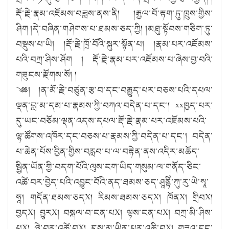
རྡོ་རྗེ་རྣམ་འཇོམས་བཟླས་ནས་ནི། །རྒྱལ་བོ་རྟག་ཏུ་ཁྲུས་གྱིས་
ཤིག །དེ་བཞིན་གཤེགས་པ་ཐམས་ཅད་ཀྱི། །མཐུ་སྟོབས་གཅིག་ཏུ་
བསྡུས་པ་ཡི། །རྡོ་རྗེ་ཁྲོ་བོའི་སྐུར་སྟོན་པ། །རྣམ་པར་འཇོམས་
པའི་བཀྲ་ཤིས་ཤོག ། རྡོ་རྗེ་རྣམ་པར་འཇོམས་པ་ཞེས་བྱ་བའི་
གཟུངས་རྫོགས་སོ། །
༄༅། །ན་མོ་རྗེ་བཙུན་རྩ་བ་དང་བརྒྱུད་པར་བཅས་པའི་དཔལ་
ལྡན་བླ་མ་དམ་པ་རྣམས་ཀྱི་བཀའ་བདེན་པ་དང༌། xxཁྱད་པར་
དུ་ཡང་བཅོམ་ལྡན་འདས་དཔལ་རྡོ་རྗེ་རྣམ་པར་འཇོམས་པའི་
ལྷ་ཚོགས་འཁོར་དང་བཅས་པ་རྣམས་ཀྱི་བདེན་པ་དང༌། བདེན་
པ་ཆེན་པོས་བྱིན་གྱིས་བརླབ་པ་ལ་བརྟེན་ནས་འདིར་མཆོད་
སྦྱིན་ཡོན་གྱི་བདག་པོའི་ལུས་ངག་ཡིད་གསུམ་ལ་གནོད་ཅིང་
འཚེ་བར་བྱེད་པའི་འབྱུང་བོའི་ནད་ཐམས་ཅད་ཤཱནྟིཾ་ཀུ་རུ་ཡེ་སྭཱ་
ཧཱ། གདོན་ཐམས་ཅདX། རིམས་ཐམས་ཅདX། ཁོནX། གྲིབX།
བྱདX། བྱུརX། བསྐལ་བ་ངན་པX། ལྟས་ངན་པX། བཀྲ་མི་ཤིས་
པX། ཉེ་བར་འཚེ་བX། དུས་མ་ཡིན་པར་འཆི་བX། གཟའ་དང་