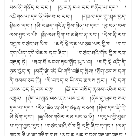
པས་ནི་གནོད་པ་དང༌། །མྱ་ངན་ངལ་དང་གནོད་པ་དང༌། །
འཇིགས་པ་དང་ནི་ཕོངས་པ་དང༌། །གཟའ་དང་རྒྱུ་སྐར་བྱད་
སྟེམས་དང༌། །མི་བཟད་གདོན་གྱིས་ཉེན་པ་དང༌། །མྱ་ངན་ངལ་
ལས་བྱུང་བ་ཡི། །རྨི་ལམ་སྡིག་པ་མཐོང་ན་ཡང༌། །དེས་ནི་རབ་
བཀྲུས་གཙང་མ་ཡིས། །མདོ་སྡེ་དམ་པ་ཉན་པར་གྱིས། །གང་
དག་ཡིད་དགེ་སེམས་དང་ཞིང༌། །གཙང་མའི་གོས་ཀྱིས་རབ་
བརྒྱན་ཏེ། །ཟབ་མོ་སངས་རྒྱས་སྤྱོད་ཡུལ་བ། །མདོ་སྡེ་འདི་ནི་
ཉན་བྱེད་ན། །མདོ་སྡེ་འདི་ཡི་གཟི་བརྗིད་ཀྱིས། །སྲོག་ཆགས་དག་
ནི་ཐམས་ཅད་ཀྱི། །མི་བཟད་པ་ཡི་ནད་རྣམས་ཀྱང༌། །དེ་དག་
ཐམས་ཅད་ཞི་བར་བལྟ། །ཚེ་དང་བསོད་ནམས་འཕེལ་བར་
འགྱུར། །སྡིག་པ་ཀུན་ལས་རྣམ་པར་ཐར། །ནོར་བུ་ཡུངས་ཀར་
དུར་བ་དང༌། །རིན་ཆེན་རྨ་མེད་ཙནྡན་བཅས། །ཤེལ་དང་རྡོ་རྗེ་
མེ་ཏོག་དང༌། །ཆུ་ཡིས་གསེར་རམ་ཡང་ན་ནི། །དངུལ་གྱི་བུམ་
པ་དག་ཀྱང་རུང༌། །གཙང་མའི་གོས་ཀྱི་དཀྲི་ཞིང་དགང༌། །ལན་
གྲངས་ཉི་ཤུ་རྩ་གཅིག་གམ། །ཡང་ན་ལན་གྲངས་བརྒྱ་རྩ་བརྒྱད། །