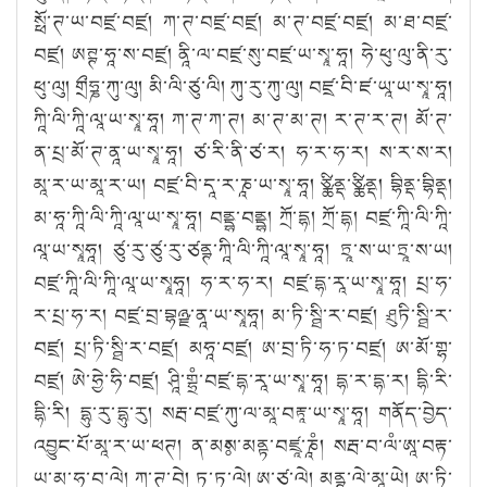
སྥོ་ཊ་ཡ་བཛྲ་བཛྲ། ཀ་ཊ་བཛྲ་བཛྲ། མ་ཊ་བཛྲ་བཛྲ། མ་ཐ་བཛྲ་
བཛྲ། ཨཊྚ་ཧཱ་ས་བཛྲ། ནཱི་ལ་བཛྲ་སུ་བཛྲ་ཡ་སྭཱ་ཧཱ། ཧེ་ཕུ་ལུ་ནི་རུ་
ཕུ་ལུ། གྲྀཧྞ་ཀུ་ལུ། མི་ལི་ཙུ་ལི། ཀུ་རུ་ཀུ་ལུ། བཛྲ་བི་ཛ་ཡཱ་ཡ་སྭཱ་ཧཱ།
ཀཱི་ལི་ཀཱི་ལཱ་ཡ་སྭཱ་ཧཱ། ཀ་ཊ་ཀ་ཊ། མ་ཊ་མ་ཊ། ར་ཊ་ར་ཊ། མོ་ཊ་
ན་པྲ་མོ་ཊ་ནཱ་ཡ་སྭཱ་ཧཱ། ཙ་རི་ནི་ཙ་ར། ཧ་ར་ཧ་ར། ས་ར་ས་ར།
མཱ་ར་ཡ་མཱ་ར་ཡ། བཛྲ་བི་དཱ་ར་ཎཱ་ཡ་སྭཱ་ཧཱ། ཙྪིནྡ་ཙྪིནྡ། བྷིནྡ་བྷིནྡ།
མ་ཧཱ་ཀཱི་ལི་ཀཱི་ལཱ་ཡ་སྭཱ་ཧཱ། བནྡྷ་བནྡྷ། ཀྲོ་དྷ། ཀྲོ་དྷ། བཛྲ་ཀཱི་ལི་ཀཱི་
ལཱ་ཡ་སྭཱཧཱ། ཙུ་རུ་ཙུ་རུ་ཙནྚ་ཀཱི་ལི་ཀཱི་ལཱ་སྭཱ་ཧཱ། ཏྲཱ་ས་ཡ་ཏྲཱ་ས་ཡ།
བཛྲ་ཀཱི་ལི་ཀཱི་ལཱ་ཡ་སྭཱཧཱ། ཧ་ར་ཧ་ར། བཛྲ་དྷ་རཱ་ཡ་སྭཱ་ཧཱ། པྲ་ཧ་
ར་པྲ་ཧ་ར། བཛྲ་བྲ་བྷཉྫ་ནཱ་ཡ་སྭཱཧཱ། མ་ཏི་སྠི་ར་བཛྲ། ཤྲུཏི་སྠི་ར་
བཛྲ། པྲ་ཏི་སྠི་ར་བཛྲ། མཧཱ་བཛྲ། ཨ་བྲ་ཏི་ཧ་ཏ་བཛྲ། ཨ་མོ་གྷ་
བཛྲ། ཨེ་ཧྱེ་ཧི་བཛྲ། ཤཱི་གྷྲཾ་བཛྲ་དྷ་རཱ་ཡ་སྭཱ་ཧཱ། དྷ་ར་དྷ་ར། དྷི་རི་
དྷི་རི། དྷུ་རུ་དྷུ་རུ། སརྦ་བཛྲ་ཀུ་ལ་མཱ་བརྟཱ་ཡ་སྭཱ་ཧཱ། གནོད་བྱེད་
འབྱུང་པོ་མཱ་ར་ཡ་ཕཊ། ན་མཿས་མནྟ་བཛྲཱ་ཎཱཾ། སརྦ་བ་ལཾ་ཨཱ་བརྟ་
ཡ་མ་ཧ་བ་ལེ། ཀ་ཊ་བེ། ཏ་ཏ་ལེ། ཨ་ཙ་ལེ། མནྚ་ལེ་མཱ་ཡེ། ཨ་ཏི་