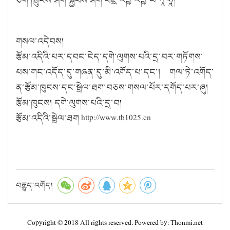
གསལ་འདེབས།
རྩོམ་འདིའི་པར་དབང་ངེད་དགེ་ལུགས་པའི་དྲ་བར་གཏོགས་
པས་གང་འདོད་དུ་གཞན་དུ་མི་འགོད་པ་དང་། གལ་ཏེ་འགོད་
ན་རྩོམ་ཁུངས་དང་སྦྲེལ་ཐག་བཅས་གསལ་པོར་དགོད་པར་ཞུ།
རྩོམ་ཁུངས། དགེ་ལུགས་པའི་དྲ་བ།
རྩོམ་འདིའི་སྦྲེལ་ཐག http://www.tb1025.cn
བརྒྱུད་འགོད།
Copyright © 2018 All rights reserved. Powered by: Thonmi.net