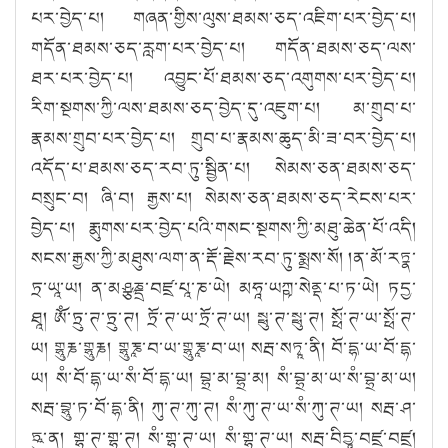
པར་བྱེད་པ། གཞན་གྱིས་ལུས་ཐམས་ཅད་འཇིག་པར་བྱེད་པ།
གདོན་ཐམས་ཅད་རླག་པར་བྱེད་པ། གདོན་ཐམས་ཅད་ལས་
ཐར་པར་བྱེད་པ། འབྱུང་པོ་ཐམས་ཅད་འགུགས་པར་བྱེད་པ།
རིག་སྔགས་ཀྱི་ལས་ཐམས་ཅད་བྱེད་དུ་འཇུག་པ། མ་གྲུབ་པ་
རྣམས་གྲུབ་པར་བྱེད་པ། གྲུབ་པ་རྣམས་ཆུད་མི་ཟ་བར་བྱེད་པ།
འདོད་པ་ཐམས་ཅད་རབ་ཏུ་སྦྱིན་པ། སེམས་ཅན་ཐམས་ཅད་
བསྲུང་བ། ཞི་བ། རྒྱས་པ། སེམས་ཅན་ཐམས་ཅད་རེངས་པར་
བྱེད་པ། རྨུགས་པར་བྱེད་པའི་གསང་སྔགས་ཀྱི་མཐུ་ཆེན་པོ་འདི།
སངས་རྒྱས་ཀྱི་མཐུས་ལག་ན་རྡོ་རྗེས་རབ་ཏུ་སྨྲས་སོ། །ན་མོ་རཏྣ་
ཏྲ་ཡཱ་ཡ། ན་མཤྩཎྡྲ་བཛྲ་པཱ་ཎ་ཡེ། མཧཱ་ཡཀྵ་སེནྡ་པ་ཏ་ཡེ། ཏདྱ་
ཐཱ། ཨོཾ་ཏྲུ་ཊ་ཏྲུ་ཊ། ཏྲོ་ཊ་ཡ་ཏྲོ་ཊ་ཡ། སྥུ་ཊ་སྥུ་ཊ། སྥོ་ཊ་ཡ་སྥོ་ཊ་
ཡ། གྷཱུརྞ་གྷཱུརྞ། གྷཱུརྞཱ་བ་ཡ་གྷཱུརྞཱ་བ་ཡ། སརྦ་སཏྭཱ་ནི། བོ་དྷ་ཡ་བོ་དྷ་
ཡ། སཾ་བོ་དྷ་ཡ་སཾ་བོ་དྷ་ཡ། བྷྲ་མ་བྷྲ་མ། སཾ་བྷྲ་མ་ཡ་སཾ་བྷྲ་མ་ཡ།
སརྦ་བྷཱུ་ཏ་བོ་དྷ་ནི། ཀུ་ཊ་ཀུ་ཊ། སཾ་ཀུ་ཊ་ཡ་སཾ་ཀུ་ཊ་ཡ། སརྦ་ཤ་
ཏྲཱུ་ན། གྷ་ཊ་གྷ་ཊ། སཾ་གྷ་ཊ་ཡ། སཾ་གྷ་ཊ་ཡ། སརྦ་བིདྱཱ་བཛྲ་བཛྲ།