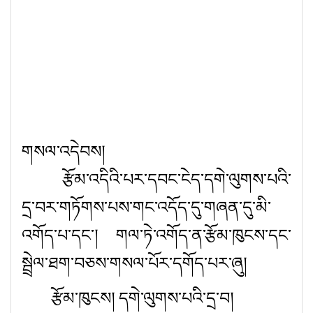
གསལ་འདེབས།
རྩོམ་འདིའི་པར་དབང་ངེད་དགེ་ལུགས་པའི་
དྲ་བར་གཏོགས་པས་གང་འདོད་དུ་གཞན་དུ་མི་
འགོད་པ་དང་། གལ་ཏེ་འགོད་ན་རྩོམ་ཁུངས་དང་
སྦྲེལ་ཐག་བཅས་གསལ་པོར་དགོད་པར་ཞུ།
རྩོམ་ཁུངས། དགེ་ལུགས་པའི་དྲ་བ།