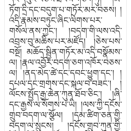
ཏོག་དྲི་དང་བདུག་པ་གཏོར་མར་བཅས། །
འདི་རྣམས་བཏུང་ཞིང་ལེགས་པར་
གསོལ་ནས་ཀྱང༌། །བདག་གི་ལས་འདི་
འབྲས་བུ་མཆིས་པར་མཛོད། །ཅེས་པས་
བསྔོ། མཆོད་སྦྱིན་གཏོར་མ་འདི་བསྣོམས་
ལ། །རྣལ་འབྱོར་བདག་ཅག་འཁོར་བཅས་
ལ། །ནད་མེད་ཚེ་དང་དབང་ཕྱུག་དང༌། །
དཔལ་དང་གྲགས་དང་སྐལ་བ་བཟང༌། །
ལོངས་སྤྱོད་རྒྱ་ཆེན་ཀུན་ཐོབ་ཅིང༌། །ཞི་
དང་རྒྱས་ལ་སོགས་པ་ཡི། །ལས་ཀྱི་དངོས་
གྲུབ་བདག་ལ་སྩོལ། །དམ་ཚིག་ཅན་གྱི་
བདག་ལ་སྲུངས། །དངོས་གྲུབ་ཀུན་གྱི་