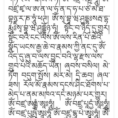
བཛྲ་ཛྭ་ལ་ཨ་ན་ལ་ཧ་ན་ད་ཧ་པ་ཙ་མ་ཐ་
བྷཉྫ་ར་ཎ་ཧཱུཾ་ཕཊ། ཨོཾ་སྭ་བྷཱ་ཝ་ཤུདྔྷཿསརྦ་དྷ་
རྨཱཿསྭ་བྷཱ་ཝ་ཤུདྡྷོཉ་ཧཾ། སྟོང་བ་ཉིད་དུ་གྱུར།
སྟོང་བའི་ངང་ལས་ཨོཾ་ལས་རིན་པོ་ཆེའི་
སྣོད་ཡངས་རྒྱ་ཆེ་བ་རྣམས་ཀྱི་ནང་དུ་ཨོཾ་
འོད་དུ་ཞུ་བ་ལས་བྱུང་བའི་ལྷ་རྫས་ལས་
གྲུབ་པའི་མཆོད་ཡོན། ཞབས་བསིལ། མེ་
ཏོག བདུག་སྤོས། མར་མེ། དྲི་ཆབ། ཞལ་
ཟས། རོལ་མོ་རྣམས་དྭངས་ཤིང་ཐོགས་པ་
མེད་པ་ནམ་མཁའ་དང་མཉམ་པར་གྱུར།
ཨོཾ་བཛྲ་ཨརྒྷཾ་ཨཱཿཧཱུཾ། ཨོཾ་བཛྲ་པཱདྱཾ་ཨཱཿཧཱུཾ།
ཨོཾ་བཛྲ་པུཥྤེ་ཨཱཿཧཱུཾ ཨོཾ་བཛྲ་ངྷཱུ་པེ་ཨཱཿཧཱུཾ། ཨོཾ་