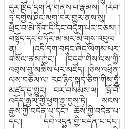
དུར་ཁྲོད་དག་ན་གནས་པ་རྣམས། །རབ་
ཏུ་དགྱེས་ཤིང་མགུ་བར་གྱུར་ནས་སུ། །
ཕྲེང་བ་མེ་ཏོག་དྲི་དང་བདུག་པར་བཅས། །
བསྟོད་དང་གཏོར་མ་མར་མེ་གུས་འབུལ་
ན། །འདི་དག་བཏུང་ཞིང་ལེགས་པར་
གསོལ་ནས་ཀྱང༌། །བདག་གིས་ལས་ཀྱི་
འབྲས་བུ་མཆིས་པར་མཛོད། །ཅེས་འཕྲིན་
ལས་བཅོལ་ལ། རང་ཉིད་སྐད་ཅིག་གིས་ཧཱུཾ་
མཛད་དུ་གྱུར། བར་བསམས་ལ། ཁྲོ་བོ་
འདོད་རྒྱལ་གྱི་ཕྱག་རྒྱ་བྱས་ཏེ། སངས་
རྒྱས་ཀྱི་བདེན་པ་དང༌། ཆོས་ཀྱི་བདེན་པ་
དང༌། དགེ་འདུན་གྱི་བདེན་པ་དང༌།