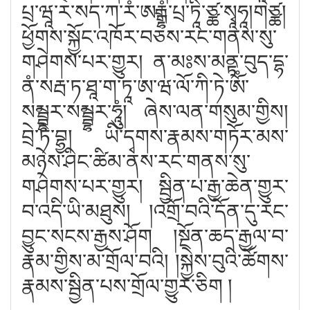
པྲ་ཝཱ་ར་སད་ཀ་རཾ་ཨརྒྷཾ་པྲ་ཏཱི་ཙྪ་སྭཱཧཱ།གཙྪ།
ཕྱོགས་སྐྱོང་འཁོར་བཅས་རང་གནས་སུ་
གཤེགས་པར་གྱུར། ན་མཿས་མནྟ་བུད་དྷ་
ནཾ་སརྦ་ཏ་ཐཱ་ག་ཏཱ་ཨ་ཝ་ལོ་ཀི་ཏེ་ཨོཾ་
སམྦྷར་སམྦྷར་ཧཱུཾ། ཞེས་ལན་གསུམ་གྱིས།
བྲེ་ཏེ་བྷྱ། ཡི་དྭགས་རྣམས་གཏོར་མས་
མཉེས་ཤིང་ཚིམ་ནས་རང་གནས་སུ་
གཤེགས་པར་གྱུར། སྦྱིན་པ་རྒྱ་ཆེན་གྱུར་
བ་འདི་ཡི་མཐུས། །འགྲོ་བའི་དོན་དུ་རང་
བྱུང་སངས་རྒྱས་ཤོག །སྔོན་ཆད་རྒྱལ་བ་
རྣམ་གྱིས་མ་གྲོལ་བའི། །སྐྱེས་བུའི་ཚོགས་
རྣམས་སྦྱིན་པས་གྲོལ་གྱུར་ཅིག །