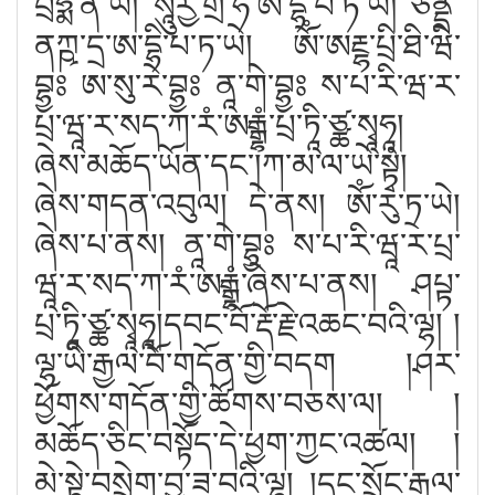
པྲཧྨ་ན་ཡེ། སཱུརྱ་གྲ་ཧ་ཨ་དྷི་པ་ཏ་ཡེ། ཙནྡྲ་
ནཀྵ་དྲ་ཨ་དྷི་པ་ཏ་ཡེ། ཨོཾ་ཨརྔྷ་པྲི་ཐི་ཝི་
བྷྱཿ ཨ་སུ་རེ་བྷྱཿ ནཱ་གེ་བྷྱཿ ས་པ་རི་ཝ་ར་
པྲ་ཝཱ་ར་སད་ཀ་རཾ་ཨརྒྷཾ་པྲ་ཏཱི་ཙྪ་སྭཱཧཱ།
ཞེས་མཆོད་ཡོན་དང༌།ཀ་མ་ལ་ཡེ་སྟྭཾ།
ཞེས་གདན་འབུལ། དེ་ནས། ཨོཾ་རུ་ཏྲ་ཡེ།
ཞེས་པ་ནས། ནཱ་གེ་བྷྱཿ ས་པ་རི་ཝཱ་ར་པྲ་
ཝཱ་ར་སད་ཀ་རཾ་ཨརྒྷཾ་ཞེས་པ་ནས། ཤཔྟ་
པྲ་ཏཱི་ཙྪ་སྭཱཧཱ།དབང་བོ་རྡོ་རྗེ་འཆང་བའི་ལྷ། །
ལྷ་ཡི་རྒྱལ་བོ་གདོན་གྱི་བདག །ཤར་
ཕྱོགས་གདོན་གྱི་ཚོགས་བཅས་ལ། །
མཆོད་ཅིང་བསྟོད་དེ་ཕྱག་ཀྱང་འཚལ། །
མེ་སྟེ་བསྲེག་བྱ་ཟ་བའི་ལྷ། །དྲང་སྲོང་རྒྱལ་