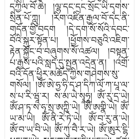
དཀྱིལ་བོ་ཆེ། །ལྷ་དང་དྲང་སྲོང་ཡི་དྭགས་
སྲིན་པོ་ཀླུ། །རིག་འཛིན་རྒྱལ་བོ་དང་ནི་
གདོན་གྱི་བདག །དེ་དག་སོ་སོའི་དབང་
བོའི་སྐུར་སྟོན་པ། །ཕྱོགས་བཅུའི་འཇིག་
རྟེན་སྐྱོང་བ་བཞུགས་སོ་འཚལ། །བསྟན་
པ་རྒྱས་པའི་སླད་དུ་སྤྱན་འདྲེན་ན། །འགྲོ་
བའི་དོན་ཕྱིར་མཆོད་ཀྱིས་གཤེགས་སུ་
གསོལ། །ཨོཾ་ཨེ་ཧྱ་ཧི་ད་ཤ་དིཀ་ལོ་ཀ་པཱ་ལ་
ས་པ་རི་ཝཱ་ར། ས་མ་ཡེ་སྭཱཧཱ། ཨོཾ་རུ་དྲ་ཡེ།
ཨོཾ་ཤ་ཏ་ས་ཧ་སྲ་ཨཀྵི་ཡེ། ཨོཾ་ཨགྣི་ཡེ། ཨོཾ་
ཡ་མ་ཡེ། ཨོཾ་ནི་རེ་ཏེ་ཡེ། ཨོཾ་བ་རུ་ན་ཡེ།
ཨོཾ་བ་ཡ་བི་ཡེ། ཨོཾ་ཀུ་བཻ་ར་ཡེ། ཨོཾ་ཨུར་ངྷི་