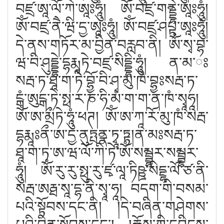
བཛྲ་ཨཱ་ལོ་ཀེ་ཨཱཿཧཱུཾ། ཨོཾ་བཛྲ་གནྡྷེ་ཨཱཿཧཱུཾ།
ཨོཾ་བཛྲ་ནཻ་ཝི་དྱ་ཨཱཿཧཱུཾ། ཨོཾ་བཛྲ་ཤཔྟ་ཨཱཿཧཱུཾ།
དེ་ནས་གཏོར་མ་བྱིན་བརླབ་ནི། ཨོཾ་སྭ་བྷ་
ཝ་བི་ཤུདྡྷེ་དྷརྨཱཏེ་བཛྲ་སིདྡྷི་ཧཱུཾ། ན་མ་ཿ
སརྦ་ཏ་ཐཱ་ག་ཏེ་བྷྱོ་བི་ཤྭ་མུ་ཁེ་བྷྱཿསརྦ་ཏ་
ངྒཾ་ཨུངྒ་ཏེ་སྥ་ར་ཎ་ཧི་མཾ་ག་ག་ན་ཁཾ་སྭཱཧཱ།
ཨོཾ་ཨ་མྲྀཏེ་ཧཱུཾ་ཕཊ། ཨོཾ་ཨ་ཀཱ་རོ་མུ་ཁཾ་སརྦ་
དྷརྨཱཿནྀ་ཨ་དྱ་ནུཏྤནྣ་ཏྭཱ་ཏྟ།ན་མཿསརྦ་ཏ་
ཐཱ་ག་ཏ་ཨ་ཝ་ལོ་ཀི་ཏེ་ཨོཾ་སམྦྷར་སམྦྷར་
ཧཱུཾ། ཨོཾ་རུ་རུ་སྥུ་རུ་ཛྭ་ལཱ་ཏིཥྛ་སིདྔྷ་ལོ་ཙ་ནི་
སརྦ་ཨརྠ་སཱ་དྷ་ནི་སྭཱ་ཧཱ། བདག་གི་བསམ་
པའི་སྟོབས་དང་ནི། །དེ་བཞིན་གཤེགས་