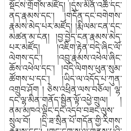
སྡོངས་གྲོགས་མཛོད། །དུས་མིན་འཆི་དང་
ནད་རྣམས་དང༌། །གདོན་དང་བགེགས་
རྣམས་མེད་པར་མཛོད། །རྨི་ལམ་ངན་དང་
མཚན་མ་ངན། །བྱ་བྱེད་ངན་རྣམས་མེད་
པར་མཛོད། །འཇིག་རྟེན་བདེ་ཞིང་ལོ་
ལེགས་དང༌། །འབྲུ་རྣམས་འཕེལ་ཞིང་
ཆོས་འཕེལ་དང༌། །བདེ་ལེགས་ཕུན་སུམ་
ཚོགས་པ་དང༌། །ཡིད་ལ་འདོད་པ་ཀུན་
འགྲུབ་ཤོག ། ཅེས་འཕྲིན་ལས་བཅོལ། ལྷ་
དང་ལྷ་མིན་གནོད་སྦྱིན་ལྟོ་འཕྱེ་གྲུལ། །
ནམ་མཁའ་ལྡིང་དང་འདབ་བཟང་ལུས་
སྲུལ་བོ། །དྲི་ཟ་སྲིན་པོ་གདོན་གྱི་རིགས་