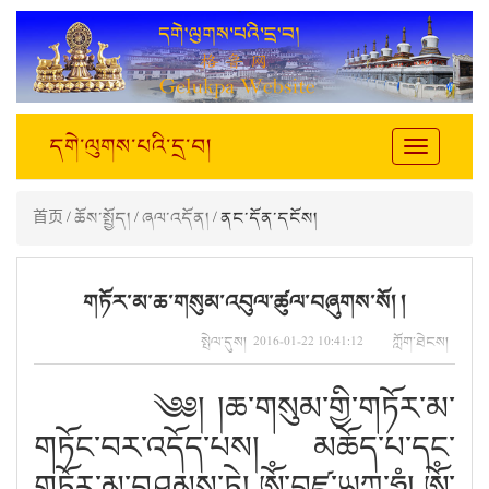
དགེ་ལུགས་པའི་དྲ་བ།
Toggle
navigation
首页
/
ཆོས་སྤྱོད།
/
ཞལ་འདོན།
/ ནང་དོན་དངོས།
གཏོར་མ་ཆ་གསུམ་འབུལ་ཚུལ་བཞུགས་སོ། །
སྤེལ་དུས། 2016-01-22 10:41:12 ཀློག་ཐེངས།
༄༅། །ཆ་གསུམ་གྱི་གཏོར་མ་
གཏོང་བར་འདོད་པས། མཆོད་པ་དང་
གཏོར་མ་བཤམས་ཏེ། ཨོཾ་བཛྲ་ཡཀྵ་ཧཱུཾ། ཨོཾ་