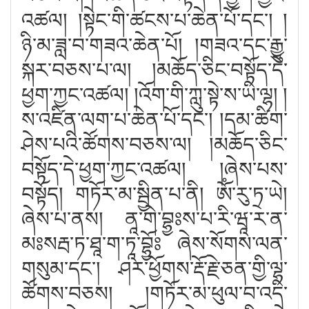
འཚལ། །སྟེང་གི་ཚངས་པ་ཆེན་པོ་དང༌། །
ཉི་མ་ཟླ་བ་གཟའ་ཆེན་པོ། །གཟའ་དང་རྒྱུ་
སྐར་བཅས་པ་ལ། །མཆོད་ཅིང་བསྟོད་དེ་
ཕྱག་ཀྱང་འཚལ། །འོག་གི་ཀླུ་སྟེ་ས་ཡི་ལྷ། །
ས་འཛིན་ལག་པ་ཆེན་པོ་དང༌། །དམ་ཚིག་
ཤེས་པའི་ཚོགས་བཅས་ལ། །མཆོད་ཅིང་
བསྟོད་དེ་ཕྱག་ཀྱང་འཚལ། །ཞེས་པས་
བསྟོད། གཏོར་མ་སྦྱིན་པ་ནི། ཨོཾ་རུ་ཏྲ་ཡེ།
ཞེས་པ་ནས། ནཱ་གེ་བྷྱཿས་པ་རི་ཝཱ་ར་ན་
མཿསརྦ་ཏ་ཐཱ་ག་ཏཱ་བྷྱོཿ ཞེས་སོགས་ལན་
གསུམ་དང༌། ཤར་ཕྱོགས་རྡོ་རྗེ་ཅན་གྱི་ལྷ་
ཚོགས་བཅས། །གཏོར་མ་ཕུལ་བ་འདི་