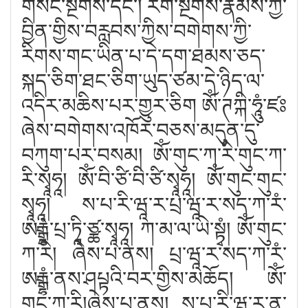
གསང་སྔགས་དང༌། རིག་སྔགས་རྣམས་ཀྱི་
བྱིན་གྱིས་བརླབས་ཀྱིས་བགེགས་ཀྱི་
རིགས་གང་ཡིན་པ་དེ་དག་ཐམས་ཅད་
སྐད་ཅིག་ཐང་ཅིག་ཡུད་ཙམ་དེ་ཉིད་ལ་
འདིར་མཆིས་པར་གྱུར་ཅིག ཨོཾ་ཊཀྐི་ཧཱུཾ་ཛཿ
ཞེས་བགེགས་འཁོར་བཅས་མདུན་དུ་
བཀུག་པར་བསམ། ཨོཾ་གུང་ཀ་རི་གུང་ཀ་
རི་སྭཱཧཱ། ཨོཾ་བི་ཙི་བི་ཙི་སྭཱཧཱ། ཨོཾ་གུང་གུང་
སྭཱཧཱ། ས་པ་རི་ཝཱ་ར་པྲ་ཝཱ་ར་སད་ཀ་རཾ་
ཨརྒྷཾ་པྲ་ཏཱི་ཙྪ་སྭཱཧཱ། ཀ་མ་ལ་ཡེ་སྟྭཾ། ཨོཾ་གུང་
ཀ་རི། ཞེས་པ་ནས། པྲ་ཝཱ་ར་སད་ཀ་རཾ་
ཨརྒྷཾ་ནས་ཤཔྟའི་བར་གྱིས་མཆོད། ཨོཾ་
གུང་ཀ་རི།ཞེས་པ་ནས། ས་པཱ་རི་ཝ་ར་ན་