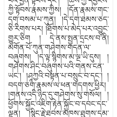
པའི་བྱིན་སྟོབས་དང༌། །ཆོས་ཀྱི་དབྱིངས་
ཀྱི་སྟོབས་རྣམས་ཀྱིས། །དོན་རྣམས་གང་
དག་བསམ་པ་ཀུན། །དེ་དག་ཐམས་ཅད་
ཅི་རིགས་པར། །ཐོགས་པ་མེད་པར་འབྱུང་
གྱུར་ཅིག ། དེ་ནས་སྤྱན་དྲངས་བ་ནི།
མགོན་པོ་ཀུན་གཤེགས་གདན་ལ་
བཞུགས། །ད་ལྟ་སྙིགས་མ་ལྔ་ཡི་དུས། །
གཤེགས་ཤིང་བཞུགས་པའི་གནས་ངན་
ཡང༌། །ཤཱཀྱའི་བསྟན་པ་བསྲུང་བ་དང༌། །
བདག་ཅག་རྣམས་ལ་ཕན་གདགས་ཕྱིར།
།གནས་འདི་ཉིད་དུ་གཤེགས་སུ་གསོལ། །
ཕྱོགས་སྐྱོང་འཇིག་རྟེན་སྐྱོང་བ་དབང་དང་
ལྡན། །སྙིང་རྗེ་ཐབས་མཁས་ཐུགས་དམ་