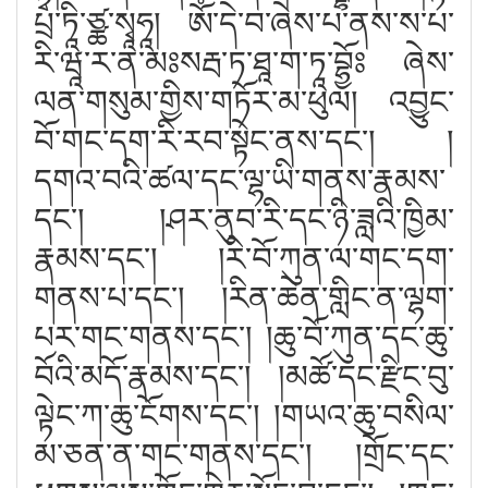
པྲ་ཏཱི་ཙྪ་སྭཱཧཱ། ཨོཾ་དེ་བ་ཞེས་པ་ནས་ས་པ་
རི་ཝཱ་ར་ན་མཿསརྦ་ཏ་ཐཱ་ག་ཏཱ་བྷྱོཿ ཞེས་
ལན་གསུམ་གྱིས་གཏོར་མ་ཕུལ། འབྱུང་
བོ་གང་དག་རི་རབ་སྟེང་ནས་དང༌། །
དགའ་བའི་ཚལ་དང་ལྷ་ཡི་གནས་རྣམས་
དང༌། །ཤར་ནུབ་རི་དང་ཉི་ཟླའི་ཁྱིམ་
རྣམས་དང༌། །རི་བོ་ཀུན་ལ་གང་དག་
གནས་པ་དང༌། །རིན་ཆེན་གླིང་ན་ལྷག་
པར་གང་གནས་དང༌། །ཆུ་བོ་ཀུན་དང་ཆུ་
བོའི་མདོ་རྣམས་དང༌། །མཚོ་དང་རྫིང་བུ་
ལྟེང་ཀ་ཆུ་ངོགས་དང༌། །གཡའ་ཆུ་བསིལ་
མ་ཅན་ན་གང་གནས་དང༌། །གྲོང་དང་