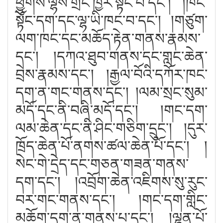
ཕྱུགས་ལྷས་གྲོང་ཁྱེར་སྟོང་བ་དང༌། །ཁང་
སྟོང་དག་དང་ལྷ་ཡི་ཁང་བ་དང༌། །གཙུག་
ལག་ཁང་དང་མཆོད་རྟེན་གནས་རྣམས་
དང༌། །དཀའ་ཐུབ་གནས་དང་གླང་ཆེན་
བྲེས་རྣམས་དང༌། །རྒྱལ་བོའི་དཀོར་ཁང་
དག་ན་གང་གནས་དང༌། །ལམ་སྲང་སུམ་
མདོ་དང་ནི་བཞི་མདོ་དང༌། །གང་དག་
ལམ་ཆེན་དང་ནི་ཤིང་གཅིག་དྲུང༌། །དུར་
ཁྲོད་ཆེན་པོ་ནགས་ཚལ་ཆེན་པོ་དང༌། །
སེང་གེ་དྲེད་དང་གཅན་གཟན་གནས་
དག་དང༌། །འབྲོག་ཆེན་འཇིགས་སུ་རུང་
བར་གང་གནས་དང༌། །གང་དག་གླིང་
མཆོག་དག་ན་གནས་པ་དང༌། །ལྷུན་པོ་