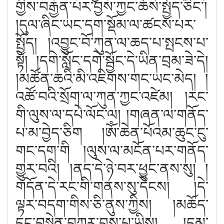
གྱིས་བརྒྱན་པར་བྱས་ཀྱང་ཆོས་སྤྱོད་ཅིང༌།
།དུལ་ཞིང་ཡང་དག་སྡོམ་ལ་ཚངས་པར་
སྤྱོད། །འབྱུང་བོ་ཀུན་ལ་ཆད་པ་སྤངས་པ་
སྟེ། །དགེ་སློང་དགེ་སྦྱོང་དེ་ཡིན་བྲམ་ཟེ་དེ།
།མཚོན་ཆའི་མི་འཇིགས་གང་ཡང་མེད། །
འཚོ་བའི་སྲོག་ལ་ཀུན་ཀྱང་འཛེམ། །རང་
གི་ལུས་ལ་དཔེ་ལོང་ལ། །གཞན་ལ་གནོད་
པ་མ་བྱེད་ཅིག །ཨོཾ་ཆེན་པོའམ་ཆུང་ངུ་
གང་དག་གི །ལུས་ལ་མངོན་པར་གནོད་
གྱུར་བའི། །ནད་དེ་ཉེ་བར་ཕྱུང་ནས་སུ། །
གདོན་དེ་རང་གི་གནས་སུ་དེངས། །དེ་
ལྟར་བདག་གིས་ཅི་ནུས་ཀྱིས། །མཆོད་
དང་བསྙེན་བཀུར་བྱས་པ་ཡིས། །དམ་