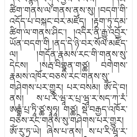
ཚིག་གནས་ལ་གནས་ནས་སུ། །བདག་གི་
འདོད་པ་བསྐང་བར་མཛོད། །རྟག་ཏུ་དམ་
ཚིག་ལ་གནས་ཤིང༌། །འདིར་ནི་རྒྱུ་འབྱོར་
ཡོན་བདག་གི །ནད་དེ་ཉེ་བར་སོལ་མཛོད་
ལ། །གདོན་རྣམས་རང་གི་གནས་སུ་
དེངས། །སརྦ་བིགྷྣན་གཙྪ། བགེགས་
རྣམས་འཁོར་བཅས་རང་གནས་སུ་
གཤེགས་པར་གྱུར། པར་བསམ། ཨོཾ་དེ་བ།
ནས། ས་པ་རི་ཝཱ་ར་པྲ་ཝཱ་ར་སད་ཀ་རཾ་
ཨརྒྷཾ་པྲ་ཏཱི་ཙྪ་སྭཱཧཱ། གཙྪ། སྡེ་བརྒྱད་འཁོར་
བཅས་རང་གནས་སུ་གཤེགས་པར་གྱུར།
ཨོཾ་རུ་ཏྲ་ཡེ། ཞེས་པ་ནས། ས་པ་རི་ཝཱ་ར་