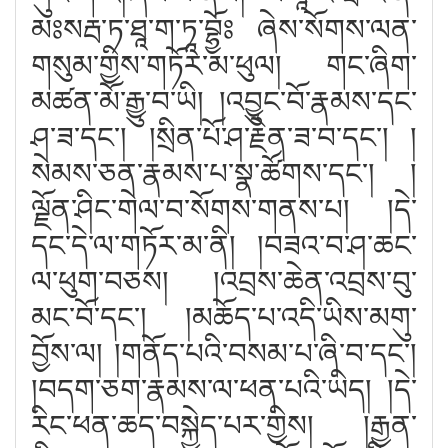
མཿསརྦ་ཏ་ཐཱ་ག་ཏཱ་བྷྱོཿ ཞེས་སོགས་ལན་
གསུམ་གྱིས་གཏོར་མ་ཕུལ། གང་ཞིག་
མཚན་མོ་རྒྱུ་བ་ཡི། །འབྱུང་བོ་རྣམས་དང་
ཤ་ཟ་དང༌། །སྲིན་པོ་ཤ་རྗེན་ཟ་བ་དང༌། །
སེམས་ཅན་རྣམས་པ་སྣ་ཚོགས་དང༌། །
ལྗོན་ཤིང་གེལ་བ་སོགས་གནས་པ། །དེ་
དང་དེ་ལ་གཏོར་མ་ནི། །བཟའ་བ་ཤ་ཆང་
ལ་ཕུག་བཅས། །འབྲས་ཆེན་འབྲས་བུ་
མང་བོ་དང༌། །མཆོད་པ་འདི་ཡིས་མགུ་
བྱོས་ལ། །གནོད་པའི་བསམ་པ་ཞི་བ་དང༌།
།བདག་ཅག་རྣམས་ལ་ཕན་པའི་ཡིད། །དེ་
རིང་ཕན་ཆད་བསྐྱེད་པར་གྱིས། །རྒྱན་