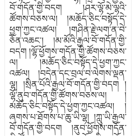
བོ་གདོན་གྱི་བདག །ཤར་ལྷོ་མེ་ལྷའི་
ཚོགས་བཅས་ལ། །མཆོད་ཅིང་བསྟོད་དེ་
ཕྱག་ཀྱང་འཚལ། །གཤིན་རྗེ་ལག་ན་བེ་
ཅོན་འཆང༌། །མ་མོའི་རྒྱལ་བོ་གདོན་གྱི་
བདག །ལྷོ་ཕྱོགས་གདོན་གྱི་ཚོགས་བཅས་
ལ། །མཆོད་ཅིང་བསྟོད་དེ་ཕྱག་ཀྱང་
འཚལ། །བདེན་དང་བྲལ་བ་ལེགས་ལྡན་
ལྷ། །སྲིན་པོའི་རྒྱལ་བོ་གདོན་གྱི་བདག །
ལྷོ་ནུབ་གདོན་གྱི་ཚོགས་བཅས་ལ། །
མཆོད་ཅིང་བསྟོད་དེ་ཕྱག་ཀྱང་འཚལ། །
ཞགས་པ་ཐོགས་པ་ཆུ་ཡི་ལྷ། །ཀླུ་ཡི་རྒྱལ་
བོ་གདོན་གྱི་བདག །ནུབ་ཕྱོགས་གདོན་