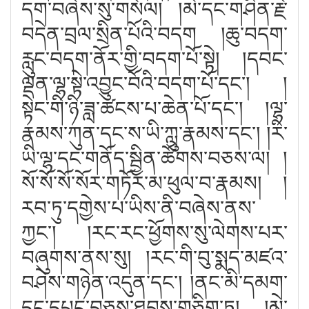
དག་བཞེས་སུ་གསོལ། །མེ་དང་གཤིན་རྗེ་
བདེན་བྲལ་སྲིན་པོའི་བདག །ཆུ་བདག་
རླུང་བདག་ནོར་གྱི་བདག་པོ་སྟེ། །དབང་
ལྡན་ལྷ་སྟེ་འབྱུང་བོའི་བདག་པོ་དང༌། །
སྟེང་གི་ཉི་ཟླ་ཚངས་པ་ཆེན་པོ་དང༌། །ལྷ་
རྣམས་ཀུན་དང་ས་ཡི་ཀླུ་རྣམས་དང༌། །རི་
ཡི་ལྷ་དང་གནོད་སྦྱིན་ཚོགས་བཅས་ལ། །
སོ་སོ་སོ་སོར་གཏོར་མ་ཕུལ་བ་རྣམས། །
རབ་ཏུ་དགྱེས་པ་ཡིས་ནི་བཞེས་ནས་
ཀྱང༌། །རང་རང་ཕྱོགས་སུ་ལེགས་པར་
བཞུགས་ནས་སུ། །རང་གི་བུ་སྨད་མཛའ་
བཤེས་གཉེན་འདུན་དང༌། །ནང་མི་དམག་
དང་དཔུང་བཅས་ཐབས་གཅིག་ཏུ། །མེ་