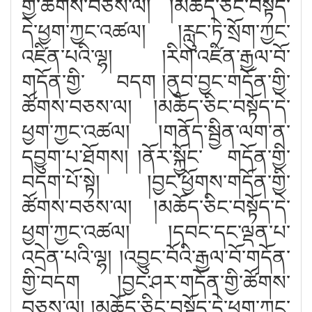
གྱི་ཚོགས་བཅས་ལ། །མཆོད་ཅིང་བསྟོད་
དེ་ཕྱག་ཀྱང་འཚལ། །རླུང་ཏེ་སྲོག་ཀྱང་
འཛིན་པའི་ལྷ། །རིག་འཛིན་རྒྱལ་བོ་
གདོན་གྱི་
བདག །ནུབ་བྱང་གདོན་གྱི་
ཚོགས་བཅས་ལ། །མཆོད་ཅིང་བསྟོད་དེ་
ཕྱག་ཀྱང་འཚལ། །གནོད་སྦྱིན་ལག་ན་
དབྱུག་པ་ཐོགས། །ནོར་སྐྱོང་
གདོན་གྱི་
བདག་པོ་སྟེ། །བྱང་ཕྱོགས་གདོན་གྱི་
ཚོགས་བཅས་ལ། །མཆོད་ཅིང་བསྟོད་དེ་
ཕྱག་ཀྱང་འཚལ། །དབང་དང་ལྡན་པ་
འདྲེན་པའི་ལྷ། །འབྱུང་བོའི་རྒྱལ་བོ་གདོན་
གྱི་བདག །བྱང་ཤར་གདོན་གྱི་ཚོགས་
བཅས་ལ། །མཆོད་ཅིང་བསྟོད་དེ་ཕྱག་ཀྱང་