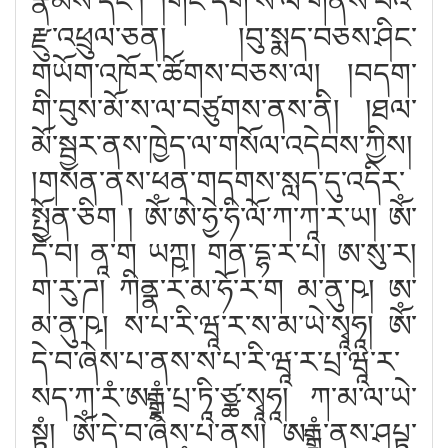
རྣམས་དང༌། །གང་དག་ས་ལ་གནས་པའི་
རྫུ་འཕྲུལ་ཅན། །བུ་སྨད་བཅས་ཤིང་
གཡོག་འཁོར་ཚོགས་བཅས་ལ། །བདག་
གི་བུས་མོ་ས་ལ་བཙུགས་ནས་ནི། །ཐལ་
མོ་སྦྱར་ནས་ཁྱེད་ལ་གསོལ་འདེབས་ཀྱིས།
།གསན་ནས་ཕན་གདགས་སླད་དུ་འདིར་
སྤྱོན་ཅིག ། ཨོཾ་ཨེ་ཧྱེ་ཧི་ལོ་ཀ་ཀཱ་ར་ཡ། ཨོཾ་
དེ་བ། ནཱ་ག ཡཀྵ། གན་དྷ་ར་པ། ཨ་སུ་ར།
ག་རུ་ཌ། ཀིནྣ་ར་མ་ཧོ་ར་ག མ་ནུ་ཥ། ཨ་
མ་ནུ་ཥ། ས་པ་རི་ཝཱ་ར་ས་མ་ཡེ་སྭཱཧཱ། ཨོཾ་
དེ་བ་ཞེས་པ་ནས་ས་པ་རི་ཝཱ་ར་པྲ་ཝཱ་ར་
སད་ཀ་རཾ་ཨརྒྷཾ་པྲ་ཏཱི་ཙྪ་སྭཱཧཱ། ཀ་མ་ལ་ཡེ་
སྟྭཾ། ཨོཾ་དེ་བ་ཞེས་པ་ནས། ཨརྒྷཾ་ནས་ཤཔྟ་