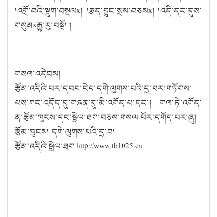
།འགྲོ་བའི་སྡུག་བསྔལx། །རྨད་བྱུང་སྲས་བཅསx། །འདི་དང་དུས་
གསུམxརྒྱུ་རུ་བསྔོ། །
གསལ་འདེབས།
རྩོམ་འདིའི་པར་དབང་ངེད་དགེ་ལུགས་པའི་དྲ་བར་གཏོགས་
པས་གང་འདོད་དུ་གཞན་དུ་མི་འགོད་པ་དང་། གལ་ཏེ་འགོད་
ན་རྩོམ་ཁུངས་དང་སྦྲེལ་ཐག་བཅས་གསལ་པོར་དགོད་པར་ཞུ།
རྩོམ་ཁུངས། དགེ་ལུགས་པའི་དྲ་བ།
རྩོམ་འདིའི་སྦྲེལ་ཐག http://www.tb1025.cn