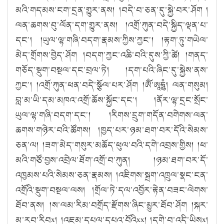
མའི་གདམས་ངག་དྲན་གྱུར་ནས། །བདེ་བ་ཅན་དུ་སྐྱེ་བར་ཤོག །
ལན་ཆགས་བུ་ལོན་དག་གྱུར་ནས། །འགྲོ་ཀུན་བདེ་སྐྱིད་ལྡན་པ་
དང༌། །ཡུལ་ལྷ་གཞི་བདག་རྣམས་ཀྱིས་ཀྱང༌། །རྟག་ཏུ་གཡེལ་
མེད་གྲོགས་བྱེད་ཤོག །བདག་ཀྱང་འཆི་བའི་དུས་ཀྱི་ཚེ། །གནད་
གཅོད་སྡུག་བསྔལ་དང་བྲལ་ཏེ། །དག་པའི་ཞིང་དུ་སྐྱེས་ནས་
ཀྱང༌། །འགྲོ་ཀུན་ཕན་བདེ་སྩོལ་པར་ཤོག །ཨོཾ་ཨཱཿཧཱུཾ། ལན་གསུམ།
བླ་མ་ཡི་དམ་མཁའ་འགྲོ་ཆོས་སྐྱོང་དང༌། །ནོར་ལྷ་དྲང་སྲོང་
ཡུལ་ལྷ་གཞི་བདག་དང༌། །རིགས་དྲུག་གདོན་བགེགས་ལན་
ཆགས་གཉེར་བའི་ཚོགས། །ཁྱད་པར་ཉམ་ཐག་བར་དོའི་སེམས་
ཅན་ལ། །ཟག་མེད་གསུར་མཆོད་ཕུལ་བའི་དགེ་འབྲས་གྱིས། །ཕ་
མའི་གཙོ་བྱས་འབྲེལ་ཐོག་འགྲོ་བ་ཀུན། །ཉམ་ཐག་བར་དོ་
འཁྱམས་པའི་སེམས་ཅན་རྣམས། །འཇིགས་སྐྲག་འཁྲུལ་སྣང་ངན་
འགྲོའི་སྡུག་བསྔལ་ལས། །གྲོལ་ཏེ་དལ་འབྱོར་རྟེན་བཟང་ལེགས་
ཐོབ་ནས། །ས་ལམ་རིམ་བགྲོད་རྫོགས་ཞིང་མྱུར་ཐོབ་ཤོག །སྐར་
མ་རབ་རིབx། །འཇམ་དཔལ་དཔའ་བོའིxx། །དགེ་བ་འདི་ཡིསx།