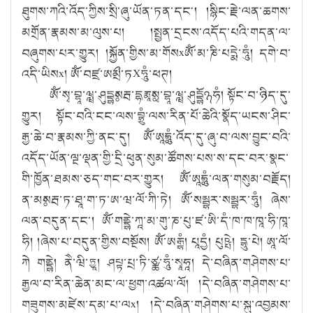
ཐུགས་ཀའི་འོད་ཀྱིས་སྲི་ཞུ་ཡོན་ཏན་དང༌། །སྙིང་རྗེ་ལན་ཆགས་
མགྲོན་རྣམས་མ་ལུས་པ། །སྤྱན་དྲངས་འདོད་པའི་གདན་ལ་
བཞུགས་པར་གྱུར། །སྐྱོན་གྱིས་མ་གོསxཨོཾ་མ་ཎི་པདྨེ་ཧཱུཾ། དགེ་བ་
འདི་ཡིསx། ཨོཾ་བཛྲ་ཨམྲྀ་ཏXཧཱུཾ་ཕཊ།
ཨོཾ་སྭ་བྷཱ་ཝྺ་ཤུདྡྷཿསརྦ་དྷརྨཱཿསྭ་བྷཱ་ཝྺ་ཤུདྡྷོ྅ཧཾ། སྟོང་བ་ཉིད་དུ་
གྱུར། སྟོང་བའི་ངང་ལས་བྷྲུཾ་ལས་རིན་པོ་ཆེའི་སྣོད་ཡངས་ཤིང་
རྒྱ་ཆེ་བ་རྣམས་ཀྱི་ནང་དུ། ཨོཾ་ཨཱཿཧཱུཾ་འོད་དུ་ཞུ་བ་ལས་བྱུང་བའི་
འདོད་ཡོན་ལྔ་ལྡན་གྱི་དྲི་ཕུན་སུམ་ཚོགས་པས་ས་དང་བར་སྣང་
གི་ཁྱོན་ཐམས་ཅད་གང་བར་གྱུར། ཨོཾ་ཨཱཿཧཱུཾ་ལན་གསུམ་བརྗོད།
ན་མཿསརྦ་ཏ་ཐཱ་ག་ཏ་ཨ་ཝ་ལོ་ཀི་ཏེ། ཨོཾ་སམྦྷར་སམྦྷར་ཧཱུཾ། ཞེས་
ལན་བདུན་དང༌། ཨོཾ་གནྡྷེ་ཀཱ་མ་གུ་ཎ་པུ་ཛ་ཨི་དཾ་ཁ་ཁ་ཁཱ་ཧི་ཁཱ་
ཧི། །ཞེས་པ་བདུན་གྱིས་བསྔོས། ཨོཾ་ཨརྒྷཾ། པཱདྱཾ། པུཥྤེ། དྷཱུ་པེ། ཨཱ་ལོ་
ཀེ གནྡྷེ། ནཻ་ཝི་ཏྱཱ། ཤཔྟ་པྲ་ཏི་ཙྪ་ཧཱུཾ་སྭཱཧཱ། དེ་བཞིན་གཤེགས་པ་
རྒྱལ་བ་རིན་ཆེན་མང་ལ་ཕྱག་འཚལ་ལོ། །དེ་བཞིན་གཤེགས་པ་
གཟུགས་མཛེས་དམ་པ་ལx། །དེ་བཞིན་གཤེགས་པ་སྐུ་འབྱམས་