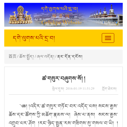
དགེ་ལུགས་པའི་དྲ་བ།
Toggle
navigation
首页
/
ཆོས་སྤྱོད།
/
ཞལ་འདོན།
/ ནང་དོན་དངོས།
ཚ་གསུར་བཞུགས་སོ། །
སྤེལ་དུས། 2016-01-19 11:51:29 ཀློག་ཐེངས།
༄༅། །འདིར་ཚ་གསུར་གཏོང་བར་འདོད་པས། སངས་རྒྱས་
ཆོས་དང་ཚོགས་ཀྱི་མཆོག་རྣམས་ལ། ཞེས་པ་ནས། སངས་རྒྱས་
འགྲུབ་པར་ཤོག །རང་ཉིད་སྤྱན་རས་གཟིགས་སུ་གསལ་བ་ཡི། །