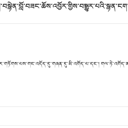
ེ་བསྙེན་བློ་བཟང་ཆོས་འབྱོར་གྱིས་བསྒྱུར་པའི་སྙན་ང
བར་གཏོགས་པས་གང་འདོད་དུ་གཞན་དུ་མི་འགོད་པ་དང་། གལ་ཏེ་འགོད་ན