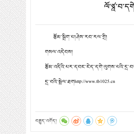
ལོ་ཙྰ་བ་དག
རྩོམ་སྒྲིག་པ།
ཤེས་རབ་རལ་གྲི།
གསལ་འདེབས།
རྩོམ་འདིའི་པར་དབང་ངེད་དགེ་ལུགས་པའི་དྲ་
དྲ་བའི་སྦྲེལ་ཐག
http://www.tb
1025.
cn
བརྒྱུད་འགོད།