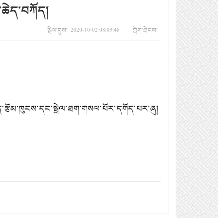
ག་ཆེད་བཀོད།
སྤེལ་དུས། 2020-10-02 08:09:48 ཀློག་ཐེངས།
་རྩོམ་ཁུངས་དང་སྦྲེལ་ཐག་གསལ་པོར་དགོད་པར་ཞུ།