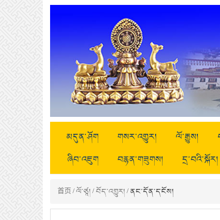
མདུན་ཤོག
གསར་འགྱུར།
ལོ་རྒྱུས།
ཞིབ་འཇུག
བརྙན་གཟུགས།
དྲ་བའི་སྐོར།
首页
/
ལོ་ཙཱ།
/
བོད་འགྱུར།
/ ནང་དོན་དངོས།