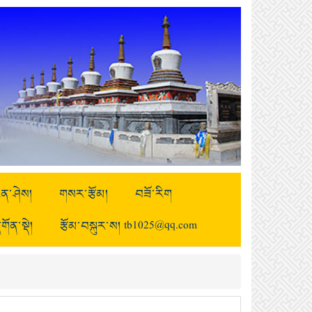
ྒྱུན་ཤེས།
གསར་རྩོམ།
བཟོ་རིག
གོན་སྡེ།
རྩོམ་བསྐུར་ས། tb1025@qq.com