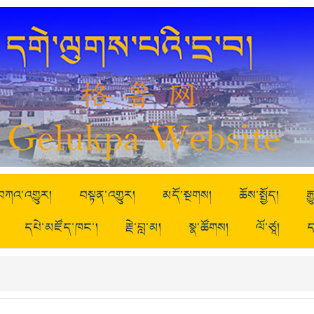
བཀའ་འགྱུར།
བསྟན་འགྱུར།
མདོ་སྔགས།
ཆོས་སྤྱོད།
ར
དཔེ་མཛོད་ཁང་།
རྗེ་བླ་མ།
སྣ་ཚོགས།
ལོ་ཙཱ།
ད