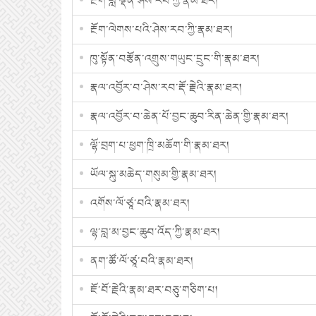
རྔོག་བློ་ལྡན་ཤེས་རབ་ཀྱི་རྣམ་ཐར།
རྔོག་ལེགས་པའི་ཤེས་རབ་ཀྱི་རྣམ་ཐར།
ཁུ་སྟོན་བརྩོན་འགྲུས་གཡུང་དྲུང་གི་རྣམ་ཐར།
རྣལ་འབྱོར་བ་ཤེས་རབ་རྡོ་རྗེའི་རྣམ་ཐར།
རྣལ་འབྱོར་བ་ཆེན་པོ་བྱང་ཆུབ་རིན་ཆེན་གྱི་རྣམ་ཐར།
ལྷོ་བྲག་པ་ཕྱག་ཁྲི་མཆོག་གི་རྣམ་ཐར།
ཡོལ་སྐུ་མཆེད་གསུམ་གྱི་རྣམ་ཐར།
འགོས་ལོ་ཙཱ་བའི་རྣམ་ཐར།
ལྷ་བླ་མ་བྱང་ཆུབ་འོད་ཀྱི་རྣམ་ཐར།
ནག་ཚོ་ལོ་ཙཱ་བའི་རྣམ་ཐར།
ཇོ་བོ་རྗེའི་རྣམ་ཐར་བཅུ་གཅིག་པ།