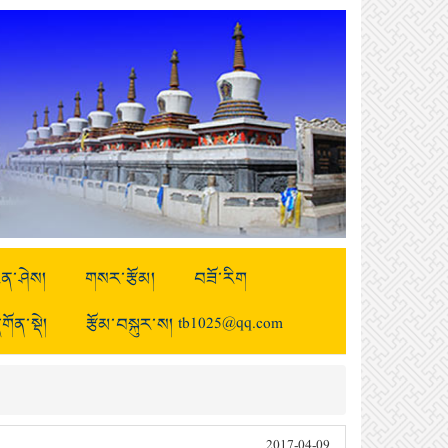
ྒྱུན་ཤེས།
གསར་རྩོམ།
བཟོ་རིག
གོན་སྡེ།
རྩོམ་བསྐུར་ས། tb1025@qq.com
2017-04-09