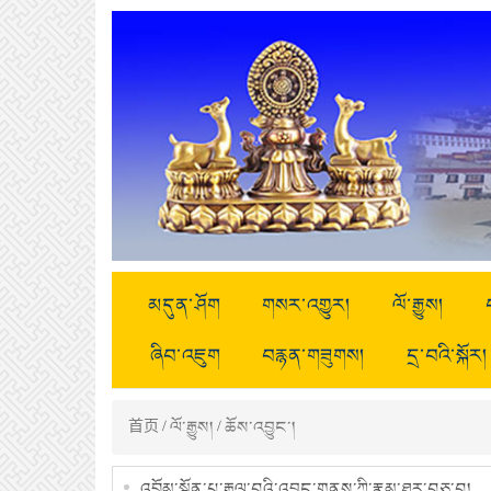
མདུན་ཤོག
གསར་འགྱུར།
ལོ་རྒྱུས།
ཞིབ་འཇུག
བརྙན་གཟུགས།
དྲ་བའི་སྐོར།
首页
/
ལོ་རྒྱུས།
/
ཆོས་འབྱུང་།
འབྲོམ་སྟོན་པ་རྒྱལ་བའི་འབྱུང་གནས་ཀྱི་རྣམ་ཐར་བཅུ་བ།