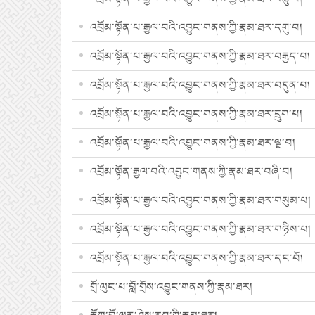
འབྲོམ་སྟོན་པ་རྒྱལ་བའི་འབྱུང་གནས་ཀྱི་རྣམ་ཐར་དགུ་བ།
འབྲོམ་སྟོན་པ་རྒྱལ་བའི་འབྱུང་གནས་ཀྱི་རྣམ་ཐར་བརྒྱད་པ།
འབྲོམ་སྟོན་པ་རྒྱལ་བའི་འབྱུང་གནས་ཀྱི་རྣམ་ཐར་བདུན་པ།
འབྲོམ་སྟོན་པ་རྒྱལ་བའི་འབྱུང་གནས་ཀྱི་རྣམ་ཐར་དྲུག་པ།
འབྲོམ་སྟོན་པ་རྒྱལ་བའི་འབྱུང་གནས་ཀྱི་རྣམ་ཐར་ལྔ་བ།
འབྲོམ་སྟོན་རྒྱལ་བའི་འབྱུང་གནས་ཀྱི་རྣམ་ཐར་བཞི་བ།
འབྲོམ་སྟོན་པ་རྒྱལ་བའི་འབྱུང་གནས་ཀྱི་རྣམ་ཐར་གསུམ་པ།
འབྲོམ་སྟོན་པ་རྒྱལ་བའི་འབྱུང་གནས་ཀྱི་རྣམ་ཐར་གཉིས་པ།
འབྲོམ་སྟོན་པ་རྒྱལ་བའི་འབྱུང་གནས་ཀྱི་རྣམ་ཐར་དང་བོ།
གྲོ་ལུང་པ་བློ་གྲོས་འབྱུང་གནས་ཀྱི་རྣམ་ཐར།