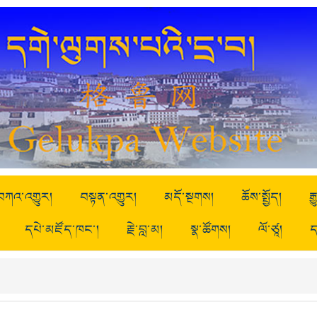
བཀའ་འགྱུར།
བསྟན་འགྱུར།
མདོ་སྔགས།
ཆོས་སྤྱོད།
ར
དཔེ་མཛོད་ཁང་།
རྗེ་བླ་མ།
སྣ་ཚོགས།
ལོ་ཙཱ།
ད