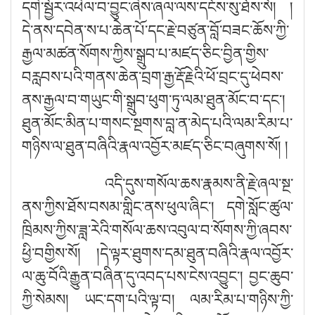
དགེ་སྦྱོར་འཕེལ་བ་བྱུང་ཞེས་ཞལ་ལས་དངོས་སུ་ཐོས་སོ། །
དེ་ནས་དབེན་ས་པ་ཆེན་པོ་དང་རྗེ་བཙུན་བློ་བཟང་ཆོས་ཀྱི་
རྒྱལ་མཚན་སོགས་ཀྱིས་སྒྲུབ་པ་མཛད་ཅིང་བྱིན་གྱིས་
བརླབས་པའི་གནས་ཆེན་བྲག་རྒྱ་རྡོ་རྗེའི་ཕོ་བྲང་དུ་ཕེབས་
ནས་རྒྱལ་བ་གཡུང་གི་སྒྲུབ་ཕུག་ཏུ་ལམ་ཐུན་མོང་བ་དང༌།
ཐུན་མོང་མིན་པ་གསང་སྔགས་བླ་ན་མེད་པའི་ལམ་རིམ་པ་
གཉིས་ལ་ཐུན་བཞིའི་རྣལ་འབྱོར་མཛད་ཅིང་བཞུགས་སོ། །
འདི་དུས་གསོལ་ཆས་རྣམས་ནི་རྗེ་ཞལ་སྔ་
ནས་ཀྱིས་ཐོས་བསམ་གླིང་ནས་ཕུལ་ཞིང༌།
དགེ་སློང་ཚུལ་
ཁྲིམས་ཀྱིས་ཟླ་རེའི་གསོལ་ཆས་འབུལ་བ་སོགས་ཀྱི་ཞབས་
ཕྱི་བགྱིས་སོ། །དེ་ལྟར་ཐུགས་དམ་ཐུན་བཞིའི་རྣལ་འབྱོར་
ལ་ཆུ་བོའི་རྒྱུན་བཞིན་དུ་འབད་པས་ངེས་འབྱུང༌། བྱང་ཆུབ་
ཀྱི་སེམས། ཡང་དག་པའི་ལྟ་བ།
ལམ་རིམ་པ་གཉིས་ཀྱི་