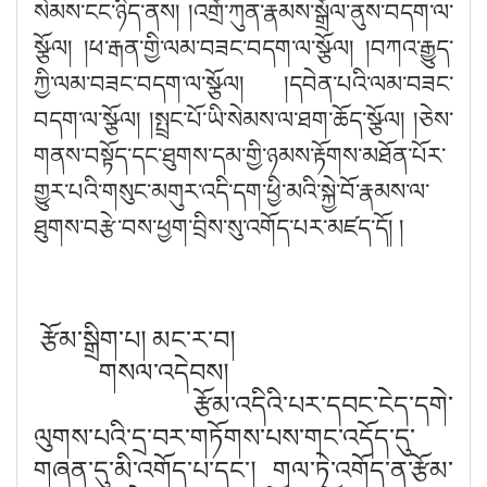
སེམས་ངང་ཉིད་ནས། །འགྲོ་ཀུན་རྣམས་སྒྲོལ་ནུས་བདག་ལ་
སྩོལ། །ཕ་རྒན་གྱི་ལམ་བཟང་བདག་ལ་སྩོལ། །བཀའ་རྒྱུད་
ཀྱི་ལམ་བཟང་བདག་ལ་སྩོལ། །དབེན་པའི་ལམ་བཟང་
བདག་ལ་སྩོལ། །སྤྲང་པོ་ཡི་སེམས་ལ་ཐག་ཆོད་སྩོལ། །ཅེས་
གནས་བསྟོད་དང་ཐུགས་དམ་གྱི་ཉམས་རྟོགས་མཐོན་པོར་
གྱུར་པའི་གསུང་མགུར་འདི་དག་ཕྱི་མའི་སྐྱེ་བོ་རྣམས་ལ་
ཐུགས་བརྩེ་བས་ཕྱག་བྲིས་སུ་འགོད་པར་མཛད་དོ། །
རྩོམ་སྒྲིག་པ། མང་ར་བ།
གསལ་འདེབས།
རྩོམ་འདིའི་པར་དབང་ངེད་དགེ་
ལུགས་པའི་དྲ་བར་གཏོགས་པས་གང་འདོད་དུ་
གཞན་དུ་མི་འགོད་པ་དང་། གལ་ཏེ་འགོད་ན་རྩོམ་