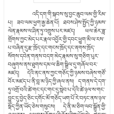
འདི་དག་གི་སྐབས་སུ་བྱང་ཆུབ་ལམ་གྱི་རིམ་
པ། ཟབ་ལམ་ཕྱག་རྒྱ་ཆེན་པོ། ཐབས་ཤེས་སྤྱོད་ཀྱི་ཉམས་
ལེན་རྣམས་ལ་ཤིན་ཏུ་འགྲུས་པར་མཛད། ཕལ་ཆེར་ཟླ་
གྲོགས་ཀྱང་མེད་པར་རྣལ་འབྱོར་གྱི་དབང་ཕྱུག་མི་ལ་རས་
པ་བཞིན་དུ་རྫ་ཁྲོད་དང་གངས་ཁྲོད་དང་ནགས་ཁྲོད་
སོགས་དབེན་གནས་བདག་མེད་རྣམས་སུ་གཅིག་པུར་
བཞུགས་ནས་ཐུགས་དམ་ལ་ཆིག་སྒྲིལ་དུ་གཞོལ་བར་
མཛད། དེའི་ནང་ནས་ཀྱང་གཅོད་ཀྱི་ཉམས་བཞེས་གཙོ་
བོར་མཛད་པ་ནི་བླ་མ་ཉིད་ཀྱི་ཞལ་ནས། ད་གནས་དེ་དག་
ཏུ་འགྲོ་བའི་ཚེ་གང་དང་གང་དུ་སླེབ་པ་དེའི་ཚེ་ཉལ་ས་གང་
བྱུང་དུ་བྱེད་ཅིང་དགོང་མོ་གཅོད་ཡག་པོ་རེ་བཏང་ནས་ཉལ་
སྡོད་ཀྱིན་ཡོད་ཅེས་གསུངས། དེ་ནི་མ་ཅིག་ལབ་སྒྲོན་གྱི་