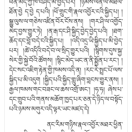
ཕན་མེད་ཀྱི་ཁ་བཤད་མི་བྱེད་པར། །ཉམས་ལེན་ལ་མཐིལ་
ཐོན་བྱེ ད་བྱེ ད་པའི། །ཕོ་གྲུང་གི་རྣལ་འབྱོར་ངའི་སྐྱིད་པ། །
སྒྱུ་ལུས་ལ་གཅེས་འཛིན་བོར་ངོས་ནས། །གར་ཤི་ལ་འགྱོད་
མེད་བྱས་གྱུར་ཏེ། །ན་རྒ་དང་ཤི་སྐྱིད་བྱེད་བྱེད་པའི། །ཐག་
ཆོད་དང་བློ་བདེ་ངའི་སྐྱིད་པ། །འདི་འདྲ་ཡི་སྐྱིད་པ་མི་བྱེད་
པར། །ཚེ་འདིའི་བདེ་བ་ལ་སྲིད་གྱུར་པའི། །སྙིགས་དུས་སྐྱ་
སེར་གྱི་སྐྱེ་བོའི་ཚོགས། །སྙིང་མེད་ཡང་ན་ནི་སྨྱོན་པ་རང༌། །
དེང་སང་འཇིག་རྟེན་གྱི་ཁམས་འདི་ན། །རང་རེ་སྤྲང་པོ་ལས་
སྐྱིད་པ་མི་འདུག །སྐྱིད་པའི་སྐྱིད་གླུ་ཞིག་བླངས་གྱུར་ནས། །
རྒྱལ་ཁམས་གང་བཟང་ལ་ཆས་འགྲོ་ཨང་། །ཧ་ཧ། ཞེས་པ་
དང་གྲུབ་པའི་གནས་མཆོག་ཁྱད་པར་ཅན་དེ་ཉིད་ལ་བསྟོད་
པའི་ཉམས་མགུར་འདི་ལྟར་ཡང་མཛད་དེ།
ནང་རིམ་གཉིས་རྣལ་འབྱོར་མཐར་ཕྱིན་