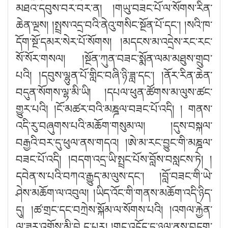
མཐའ་དབུས་བར་བར་ན། །གཡུ་བཟང་པོ་ལ་སོགས་རིན་
ཆེན་ལྔས། །སྤྲས་འདྲ་བའི་ནེའུ་གསིང་སྔོན་པོ་དང༌། །སའི་ཁ་
དོག་སྔོ་དམར་སེར་པོ་སོགས། །མདངས་མ་འདྲེས་རང་རང་
སོ་སོར་གསལ། །སྔོན་ཀུན་བཟང་སྨོན་ལམ་མཐུས་གྲུབ་
པའི། །དབུས་ལྷུན་པོ་གླིང་བཞི་ཉི་ཟླ་དང༌། །ནོར་རིན་ཆེན་
བདུན་སོགས་ལྷ་མི་ཡི། །དཔལ་ཕུན་ཚོགས་མ་ལུས་ཚང་
གྱུར་པའི། །ངོ་མཚར་བའི་མཎྜལ་བཟང་པོ་འདི། ། གནས་
འདི་རུ་བཞུགས་པའི་མཆོག་གསུམ་ལ། །དུས་བསྐལ་
བརྒྱའི་བར་དུ་ཕུལ་ནས་གདའ། །ཨེ་མ་རང་བྱུང་གི་མཎྜལ་
བཟང་པོ་འདི། །བདག་འདྲ་ཡི་སྤྲང་པོས་བློས་བསླངས་ཏེ། །
དབེན་ས་པའི་བཀའ་རྒྱུད་མ་ལུས་དང༌། །བློ་བཟང་གི་ཡེ་
ཤེས་མཆོག་ལ་འབུལ། །ཡིད་འོང་གི་གནས་མཆོག་འདི་ཉིད་
དུ། །ཚ་གྲང་དང་བཀྲེས་སྐོམ་ལ་སོགས་པའི། །འགལ་རྐྱེན་
ལ་ཟུར་འགྲོས་མི་བྱེ ད་པར། །གང་འདོད་དུ་ཉལ་ནུས་བདག་