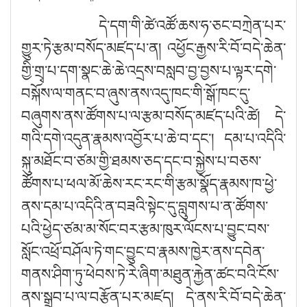
དེ་དག་གི་ཚེ་འཚོ་ཆས་ཧ་ཅང་བཀྲེན་པར་
གྱུར་ཏེ་རྩམ་བསོད་མཛད་པ་ན། འཕྱོང་རྒྱས་རི་བོ་བདེ་ཆེན་
གྱི་གྲྭ་པ་དག་སྣང་ཆེ་ཆེ་འདྲས་བསླབ་བྱ་བྱས་པ་ལྟར་དགེ་
བསྐོས་ལ་གནང་བ་ཞུས་ནས་འདུ་ཁང་གི་སྒོ་ཁང་དུ་
བཞུགས་ནས་ཚོགས་པ་ལ་རྩམ་བསོད་མཛད་པའི་ཚེ། དེ་
གའི་དགེ་འདུན་རྣམས་འབྱོར་པ་ཆེ་བ་དང༌། དམ་པ་འདིའི་
སྐུ་མཐོང་བ་ཙམ་གྱི་ཐམས་ཅད་དང་བ་སྐྱེས་པ་བཅས་
ཚོགས་པ་ཕལ་མོ་ཆེས་རང་རང་གི་རྩམ་སྣོད་རྣམས་ཁ་ཕྱེ་
ནས་དམ་པ་འདིའི་ན་བཟའི་སྟེང་དུ་བླུགས་པ་ན་ཚོགས་
པའི་ཕྱེད་ཙམ་མ་སོང་བར་རྩམ་ཁུར་ལོངས་པ་བྱུང་བས་
སློང་འཕྲོ་བཤོལ་ཏེ་གང་བྱུང་བ་རྣམས་ཁྱེར་ནས་དབེན་
གནས་ཤིག་ཏུ་ཕེབས་ཏེ་རེ་ཞིག་མཐུན་རྐྱེན་ཚང་བའི་ངོས་
ནས་སྒྲུབ་པ་ལ་བརྩོན་པར་མཛད། དེ་ནས་རི་བོ་བདེ་ཆེན་