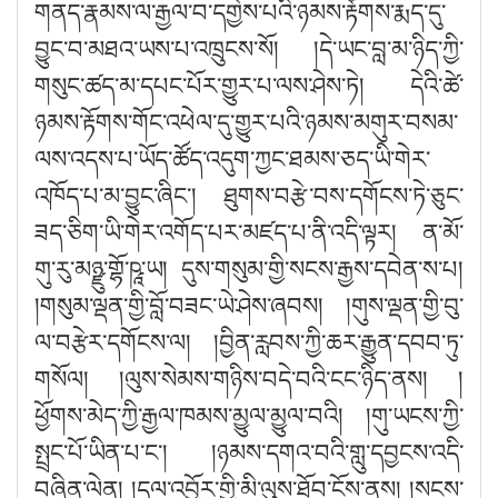
གནད་རྣམས་ལ་རྒྱལ་བ་དགྱེས་པའི་ཉམས་རྟོགས་རྨད་དུ་
བྱུང་བ་མཐའ་ཡས་པ་འཁྲུངས་སོ། །དེ་ཡང་བླ་མ་ཉིད་ཀྱི་
གསུང་ཚད་མ་དཔང་པོར་གྱུར་པ་ལས་ཤེས་ཏེ། དེའི་ཚེ་
ཉམས་རྟོགས་གོང་འཕེལ་དུ་གྱུར་པའི་ཉམས་མགུར་བསམ་
ལས་འདས་པ་ཡོད་ཚོད་འདུག་ཀྱང་ཐམས་ཅད་ཡི་གེར་
འཁོད་པ་མ་བྱུང་ཞིང༌། ཐུགས་བརྩེ་བས་དགོངས་ཏེ་ཅུང་
ཟད་ཅིག་ཡི་གེར་འགོད་པར་མཛད་པ་ནི་འདི་ལྟར།
ན་མོ་
གུ་རུ་མཉྫུ་གྷོ་ཥཱ་ཡ། དུས་གསུམ་གྱི་སངས་རྒྱས་དབེན་ས་པ།
།གསུམ་ལྡན་གྱི་བློ་བཟང་ཡེ་ཤེས་ཞབས། །གུས་ལྡན་གྱི་བུ་
ལ་བརྩེར་དགོངས་ལ། །བྱིན་རླབས་ཀྱི་ཆར་རྒྱུན་དབབ་ཏུ་
གསོལ། །ལུས་སེམས་གཉིས་བདེ་བའི་ངང་ཉིད་ནས། །
ཕྱོགས་མེད་ཀྱི་རྒྱལ་ཁམས་མྱུལ་མྱུལ་བའི། །གུ་ཡངས་ཀྱི་
སྤྲང་པོ་ཡིན་པ་ང༌། །ཉམས་དགའ་བའི་གླུ་དབྱངས་འདི་
བཞིན་ལེན། །དལ་འབྱོར་གྱི་མི་ལུས་ཐོབ་ངོས་ནས། །སངས་