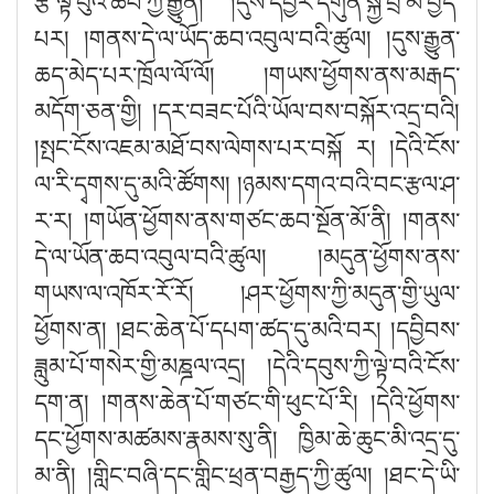
རྩི་ལྟ་བུའི་ཆབ་ཀྱི་རྒྱུན། །དུས་དབྱར་དགུན་སྐྱེ་བྲི་མི་བྱེད་
པར། །གནས་དེ་ལ་ཡོད་ཆབ་འབུལ་བའི་ཚུལ། །དུས་རྒྱུན་
ཆད་མེད་པར་ཁྲོལ་ལོ་ལོ། །གཡས་ཕྱོགས་ནས་མརྒད་
མདོག་ཅན་གྱི། །དར་བཟང་པོའི་ཡོལ་བས་བསྐོར་འདྲ་བའི།
།སྤང་ངོས་འཇམ་མཐོ་བས་ལེགས་པར་བསྐོ ར། །དེའི་ངོས་
ལ་རི་དྭགས་དུ་མའི་ཚོགས། །ཉམས་དགའ་བའི་བང་རྩལ་ཤ་
ར་ར། །གཡོན་ཕྱོགས་ནས་གཙང་ཆབ་སྔོན་མོ་ནི། །གནས་
དེ་ལ་ཡོན་ཆབ་འབུལ་བའི་ཚུལ། །མདུན་ཕྱོགས་ནས་
གཡས་ལ་འཁོར་རོ་རོ། །ཤར་ཕྱོགས་ཀྱི་མདུན་གྱི་ཡུལ་
ཕྱོགས་ན། །ཐང་ཆེན་པོ་དཔག་ཚད་དུ་མའི་བར། །དབྱིབས་
ཟླུམ་པོ་གསེར་གྱི་མཎྜལ་འདྲ། །དེའི་དབུས་ཀྱི་ལྟེ་བའི་ངོས་
དག་ན། །གནས་ཆེན་པོ་གཙང་གི་ཕུང་པོ་རི། །དེའི་ཕྱོགས་
དང་ཕྱོགས་མཚམས་རྣམས་སུ་ནི། ཁྱིམ་ཆེ་ཆུང་མི་འདྲ་དུ་
མ་ནི། །གླིང་བཞི་དང་གླིང་ཕྲན་བརྒྱད་ཀྱི་ཚུལ། །ཐང་དེ་ཡི་