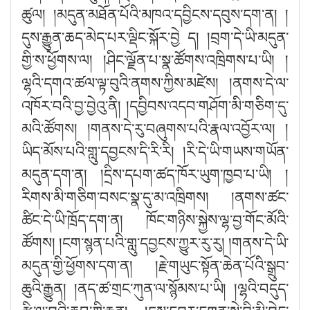
ཚུལ། །མདུན་མཐོན་པོའི་མཁའ་དབྱིངས་དབུས་དག་ན། །
དུས་རྒྱུན་ཆད་མེད་པར་ལྡིང་སྐོར་བྱེ ད། །བྲག་དེ་ཡི་མདུན་
གྱི་ས་ཕྱོགས་ལ། །ཤིང་ལྗོན་པ་སྣ་ཚོགས་འཁྲིགས་པ་ཡི། །
ལྷའི་དགའ་ཚལ་ལྟ་བུའི་ནགས་ཀྱིས་མཛེས། །ནགས་དེ་ལ་
འཁོར་བའི་བྱ་བྱེའུ་ནི། །དབྱིབས་འདབ་གཤོག་མི་གཅིག་དུ་
མའི་ཚོགས། །གནས་དེ་རུ་བཞུགས་པའི་རྣལ་འབྱོར་ལ། །
ཡིད་མོས་པའི་གླུ་དབྱངས་དི་རི་རི། །རི་དེ་ཡི་གཡས་གཡོན་
མདུན་དག་ན། །དྲིས་དཔག་ཚད་ཁོར་ཡུག་ཁྱབ་པ་ཡི། །
རིགས་མི་གཅིག་བསང་སྣ་དུ་མ་འཁྲིགས། །ནགས་ཚང་
ཚིང་དེ་ཡི་ཁྲོད་དག་ན། ཁོང་གཉིས་སྐྱེས་ལྷ་བྱ་གོང་མོའི་
ཚོགས། །ངག་སྙན་པའི་གླུ་དབྱངས་ཀྱུར་རུ་རུ། །གནས་དེ་ཡི་
མདུན་གྱི་ཕྱོགས་དག་ན། །རྗེ་གཡུང་སྟོན་ཆེན་པོའི་སྒྲུབ་
ཆུའི་རྒྱུན། །ནད་ཚ་གྲང་ཀུན་ལ་སྙོམས་པ་ཡི། །ལྷའི་བདུད་