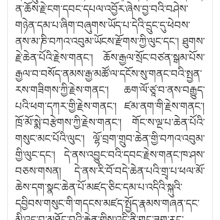
ན་ཆོས་རྗེ་ངག་དབང་དཔལ་འབྱོར་ཞེས་བྱ་བའི་བཤེས་
གཉེན་དམ་པ་ཞིག་བཞུགས་ཡོད་པ་དེའི་དྲུང་དུ་ཕེབས་
ནས་མ་ཎི་བཀའ་འབུམ་ཡོངས་རྫོགས་ཀྱི་ལུང་དང༌། ཐུགས་
རྗེ་ཆེན་པོའི་རྗེས་གནང༌། ཆོས་རྒྱལ་སྲོང་བཙན་སྒམ་པོས་
རྒྱལ་བ་བསོད་ནམས་རྒྱ་མཚོ་ལ་དངོས་སུ་གནང་བའི་སྤྱན་
རས་གཟིགས་ཀྱི་རྗེས་གནང༌། ཆག་ལོ་ཙཱ་བ་ནས་བརྒྱུད་
པའི་ཕག་དཀར་གྱི་རྗེས་གནང༌། ཛམ་ནག་གི་རྗེས་གནང༌།
ཁྲོ་མོ་སྨེ་བརྩེགས་ཀྱི་རྗེས་གནང༌། གོང་ས་ལྔ་པ་ཆེན་པོའི་
གསུང་མང་པོའི་ལུང༌། ལྷོ་བྲག་གྲུབ་ཆེན་གྱི་བཀའ་འབུམ་
གྱི་ལུང་དང༌། དེ་ནས་འབྱུང་བའི་དབང་རྗེས་གནང་ཁ་ཤས་
བཅས་གསན། དེ་ནས་རི་བོ་བདེ་ཆེན་པའི་གྲྭ་པ་ཕལ་མོ་
ཆེས་དག་སྣང་ཆེན་པོ་མཛད་ཅིང་དམ་པ་འདིའི་སྐུའི་
དབྱིབས་གསུང་གི་གདངས་མཛད་སྤྱོད་རྣམས་གཞན་དང་
མི་འདྲ་བ་མཐོང་བའི་རྐྱེན་གྱིས་འདི་ནི་གང་ཟག་རང་