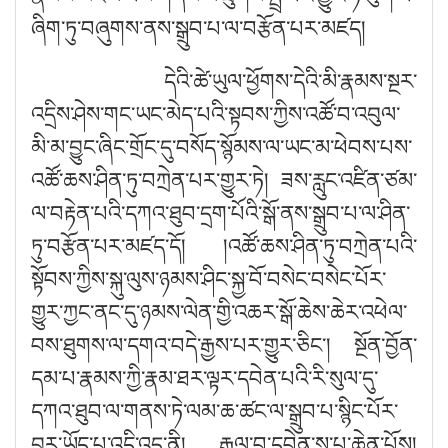
ཞིག་ཏུ་བཞུགས་ནས་སྒྲུབ་པ་ལ་བརྩོན་པར་མཛད།
དེའི་ཚེ་ཡུལ་ཕྱོགས་དེའི་མི་རྣམས་སྔར་
འདྲིས་ཤེས་གང་ཡང་མེད་པའི་སྟབས་ཀྱིས་འཚོ་བ་འབུལ་
མི་མ་བྱུང་ཞིང་གྲོང་དུ་བསོད་སྙོམས་ལ་ཡང་མ་ཕེབས་པས་
འཚོ་ཆས་ཤིན་ཏུ་བཀྲེན་པར་གྱུར་ཏེ། ཟས་རླུང་འཛིན་ཙམ་
ལ་བརྟེན་པའི་དཀའ་ཐུབ་དྲག་པོའི་སྒོ་ནས་སྒྲུབ་པ་ལ་ཤིན་
ཏུ་བརྩོན་པར་མཛད་དོ། །འཚོ་ཆས་ཤིན་ཏུ་བཀྲེན་པའི་
སྟོབས་ཀྱིས་སྐུ་ལུས་ཉམས་ཤིང་སྐྱ་བོ་བསེང་བསེང་པོར་
གྱུར་ཀྱང་ནང་དུ་ཉམས་ལེན་གྱི་འཆར་སྒོ་ཆེས་ཆེར་འཕེལ་
བས་ཐུགས་ལ་དགའ་བདེ་རྒྱས་པར་གྱུར་ཅིང༌། སྔོན་བྱོན་
དམ་པ་རྣམས་ཀྱི་རྣམ་ཐར་ལྟར་དབེན་པའི་རི་སུལ་དུ་
དཀའ་ཐུབ་ལ་གནས་ཏེ་ལམ་ཆ་ཚང་ལ་སྒྲུབ་པ་སྙིང་པོར་
བྱར་ཡོད་པ་འདི་འདྲ་ནི། རྒྱལ་བ་དབེན་ས་པ་ཆེན་པོས།