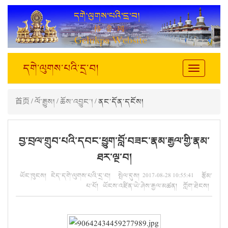
དགེ་ལུགས་པའི་དྲ་བ།
Toggle
navigation
首页
/
ལོ་རྒྱུས།
/
ཆོས་འབྱུང་།
/ ནང་དོན་དངོས།
བྱ་བྲལ་གྲུབ་པའི་དབང་ཕྱུག་བློ་བཟང་རྣམ་རྒྱལ་གྱི་རྣམ་
ཐར་ལྔ་བ།
ཡོང་ཁུངས། ངེད་དགེ་ལུགས་པའི་དྲ་བ། སྤེལ་དུས། 2017-08-28 10:55:41 རྩོམ་
པ་པོ། ཡོངས་འཛིན་ཡེ་ཤེས་རྒྱལ་མཚན། ཀློག་ཐེངས།