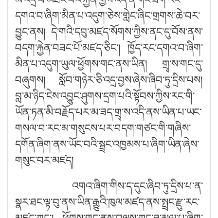
དགའ་བ་ཞིག་མིན་པ་འདུག་ཅེས་གླེང་ཞིང་གྲགས་ཆེ་བར་
བྱུང་ནས། དེ་གའི་དབུ་མཛད་སོགས་ཀྱིས་ནང་དུ་བོས་ནས་
བདག་རྐྱེན་བཟང་པོ་མཛད་ཅིང༌། ཁྱོད་རང་དགའ་བ་ཞིག་
མིན་པ་འདུག་ཡུལ་ཕྱོགས་གང་ནས་ཡིན། གྲྭ་ས་གང་དུ་
བཞུགས། སློབ་གཉེར་ཅི་འདྲ་བྱས་ཞེས་ཞིབ་ཏུ་དྲིས་པས།
བླ་མ་ཉིད་ངེས་འབྱུང་ཤུགས་དྲག་པའི་སྟོབས་ཀྱིས་རང་གི་
ཡོན་ཏན་མི་བརྗོད་པར་མ་ཟད་གྲྭ་ས་འདི་ནས་ཡིན་པ་ཡང་
གསལ་བ་རང་མ་གསུངས་པར་བདག་གཙང་གི་གཞིས་
དགོན་ཞིག་ནས་ཡོང་བའི་སྦྲང་འཁྱམས་པ་ཞིག་ཡིན་ཞེས་
གསུང་བར་མཛད།
འགའ་ཞིག་གིས་ད་དུང་ཞིབ་ཏུ་དྲིས་པ་ན་
སྣར་ཐང་ལྟ་བུ་ནས་ཡིན་རྒྱུའི་ཁུལ་མཛད་ནས་སྤྲང་རྫུ་རང་