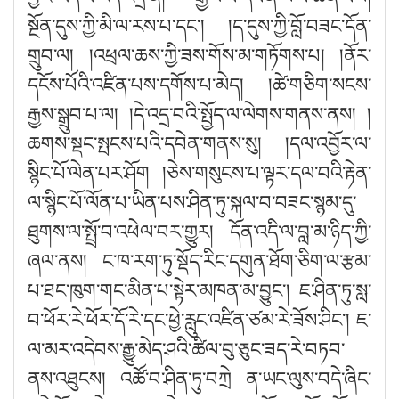
སྔོན་དུས་ཀྱི་མི་ལ་རས་པ་དང༌། །ད་དུས་ཀྱི་བློ་བཟང་དོན་
གྲུབ་ལ། །འཕྲལ་ཆས་ཀྱི་ཟས་གོས་མ་གཏོགས་པ། །ནོར་
དངོས་པོའི་འཛིན་པས་དགོས་པ་མེད། །ཚེ་གཅིག་སངས་
རྒྱས་སྒྲུབ་པ་ལ། །དེ་འདྲ་བའི་སྤྱོད་ལ་ལེགས་གནས་ནས། །
ཆགས་སྡང་སྤངས་པའི་དབེན་གནས་སུ། །དལ་འབྱོར་ལ་
སྙིང་པོ་ལེན་པར་ཤོག །ཅེས་གསུངས་པ་ལྟར་དལ་བའི་རྟེན་
ལ་སྙིང་པོ་ལོན་པ་ཡིན་པས་ཤིན་ཏུ་སྐལ་བ་བཟང་སྙམ་དུ་
ཐུགས་ལ་སྤྲོ་བ་འཕེལ་བར་གྱུར། དོན་འདི་ལ་བླ་མ་ཉིད་ཀྱི་
ཞལ་ནས། ང་ཁ་རག་ཏུ་སྡོད་རིང་དགུན་ཐོག་ཅིག་ལ་རྩམ་
པ་ཐང་ཁུག་གང་མིན་པ་སྟེར་མཁན་མ་བྱུང༌། ཇ་ཤིན་ཏུ་སླ་
བ་ཕོར་རེ་ཕོར་དོ་རེ་དང་ཕྱེ་རླུང་འཛིན་ཙམ་རེ་ཟོས་ཤིང༌། ཇ་
ལ་མར་འདེབས་རྒྱུ་མེད་ཤའི་ཚིལ་བུ་ཅུང་ཟད་རེ་བཏབ་
ནས་འཐུངས། འཚོ་བ་ཤིན་ཏུ་བཀྲེ ན་ཡང་ལུས་བདེ་ཞིང་