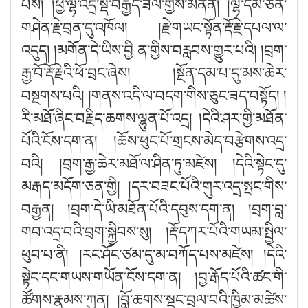
པས། །ཕྱི་ལྷ་འདྲེ་སྡེ་བརྒྱད་ཟིལ་གྱིས་མནོན། །ལྷ་དམ་ཅན་
གཤེན་རྗེ་བྲན་དུ་འཁོལ། །རྗེ་གཡང་སྟོན་རྡོ་རྗེ་དཔལ་ལ་
འདུད། །མགོན་དེ་ཡིས་བྱི ན་གྱིས་བརླབས་གྱུར་པའི། །བྲག་
རྒྱ་བོ་རྡོ་རྗེའི་ཕོ་བྲང་ཞེས། །སྔོན་དམ་པ་དུ་མས་ཆེར་
བསྔགས་པའི། །གནས་འདི་ལ་བདག་གིས་ཅུང་ཟད་བསྟོད། །
རི་མཐོ་ཞིང་བརྗིད་ཆགས་ལྷུན་པོ་འདྲ། །དེའི་ཤར་གྱི་མཐོན་
པོའི་ངོས་དག་ན། །ཆོས་ཕུང་པོ་གྲངས་མེད་བརྩེགས་འདྲ་
བའི། །བྲག་རྒྱ་ཆེར་མཐོ་ལ་ཤིན་ཏུ་མཛེས། །དེའི་སྟེང་དུ་
མརྒད་མདོག་ཅན་གྱི། །དར་བཟང་པོའི་གུར་འདྲ་སྤང་གིས་
བརྒྱན། །བྲག་དེ་ཡི་མཐོན་པོའི་དབུས་དག་ན། །བྲག་བླ་
གབ་འདྲ་བའི་བྲག་སྐྱིབས་སུ། །རྡོ་དཀར་པོའི་གཡམ་སྤྱིལ་
ཕུབ་པ་ནི། །རང་ཤོང་ཙམ་དུ་མ་བཀོད་པས་མཛེས། །དེའི་
སྟེང་དང་གཡས་གཡོན་ངོས་དག་ན། །བྱ་རྒོད་པོའི་ཚང་གི་
ཚོགས་རྣམས་ཀུན། །བློ་ཆགས་སྡང་བྲལ་བའི་ཁྱིམ་མཚེས་