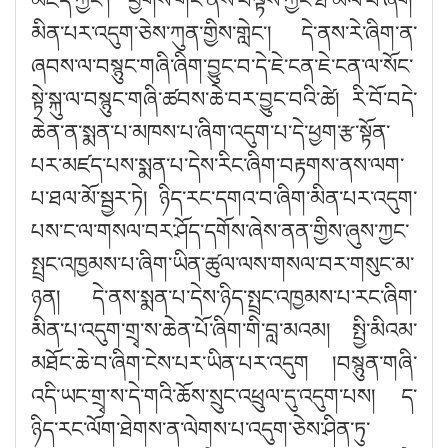
མཛད་ཀྱང༌། ཕྱོགས་གང་ནས་བལྟས་ཀྱང་ཐ་མལ་པ་ཞིག་
མིན་པར་འདུག་ཅེས་ཀུན་གྱིས་གླེང༌། དེ་ནས་རེ་ཞིག་ན་
ཞབས་ལ་བསྙུང་གཞི་ཞིག་བྱུང་བ་དེ་ཇེ་ངན་ཇེ་ངན་ལ་སོང་
སྟེ་སྐུ་ལ་བསྙུང་གཞི་ཚབས་ཆེ་བར་བྱུང་བའི་ཚེ། རི་བོ་བདེ་
ཆེན་ན་སྨན་པ་མཁས་པ་ཞིག་འདུག་པ་དེ་ཕྱག་རྩ་སྟོན་
པར་མཛད་པས་སྨན་པ་དེས་རིང་ཞིག་བརྟགས་ནས་ལག་
པ་ཐལ་མོ་སྦྱར་ཏེ། ཉིད་རང་དགའ་བ་ཞིག་མིན་པར་འདུག་
པས་ང་ལ་གསལ་བར་ཤོད་དགོས་ཞེས་ནན་གྱིས་ཞུས་ཀྱང་
སྤྲང་འཁྱམས་པ་ཞིག་ཡིན་ཚུལ་ལས་གསལ་བར་གསུང་མ་
ཉན། དེ་ནས་སྨན་པ་དེས་ཉིད་སྤྲང་འཁྱམས་པ་རང་ཞིག་
མིན་པ་འདུག་གྲྭ་ས་ཆེན་པོ་ཞིག་གི་བླ་མའམ། སྤྱི་མིའམ་
མཐོང་ཆེ་བ་ཞིག་ངེས་པར་ཡིན་པར་འདུག །བསྙུན་གཞི་
འདི་ཡང་གྲྭ་ས་དེ་གའི་ཆོས་སྲུང་འཕྲུལ་དུ་འདུག་པས། ད་
ཉིད་རང་ལོག་ཐེགས་ན་ལེགས་པ་འདུག་ཅེས་ཤིན་ཏུ་