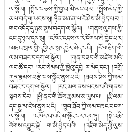
ལ་སྩོལ། །སྤྲོས་བཅས་ཀྱི་བྱ་བ་མི་མང་བར། །སྤྲོས་མེད་ཀྱི་
མལ་བདེ་གུ་ཡངས་སུ། ཉིན་མཚན་ལ་ངོ་ཤེས་མི་བྱེད་པར། །
གང་འདོད་དུ་ཉམ་ནུས་བདག་ལ་སྩོལ། །གནས་ལུགས་ཀྱི་
ངང་དུ་ཉལ་དུས་སུ། །འཁོར་འདས་ལ་རེ་དོགས་མི་བྱེད་པར།
།མཐའ་བྲལ་གྱི་དབྱིངས་སུ་དབྱེར་མེད་པའི། །རོ་གཅིག་གི་
ལམ་བཟང་བདག་ལ་སྩོལ། །ཀུན་བཟང་གི་མཛེས་མའི་
ལང་ཚོ་དང༌། །རང་སེམས་ཀྱི་ཁྱེའུ་དབྱེ ར་མེད་དང༌། །འགྲོ་
ཀུན་རྣམས་བརྩེ་བས་སྐྱོང་ནུས་པའི། །ཐབས་ཤེས་ཀྱི་ལམ་
བཟང་བདག་ལ་སྩོལ། །རང་མལ་ནས་ལངས་པའི་གནས་
སྐབས་དེར། །ཕྱི་ནང་གི་ཆོས་རྣམས་མ་ལུས་པ། །རྨི་ལམ་
དང་སྒྱུ་མ་ངེས་ནུས་པའི། །གྲུབ་ཐོབ་ཀྱི་ལམ་བཟང་བདག་
ལ་སྩོལ། །འཁོར་བ་འདི་མ་སྟོང་བར་དག་ཏུ། །སྐྱེ་འཆི་
སོགས་འགྱུར་ལྡོ ག་མི་བྱེད་པའི། །འཇིག་མེད་ཀྱི་ལུས་