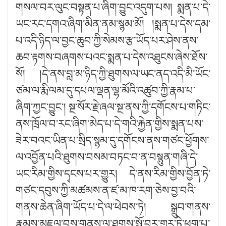
གསལ་བར་ལུང་བསྟན་པ་ཞིག་བྱུང་འདུག་པས། སྨན་པ་དེ་
ཡང་རང་དགའ་ཞིག་མིན་ནམ་སྙམ་མོ། །སྨན་པ་དེས་དམ་
པ་འདི་ཉིད་ལ་བྱང་ཆུབ་ཀྱི་སེམས་རྩ་ཡོད་པར་ཤེས་ནས་
ཆབ་རྟགས་བཞགས་པའང་སྨན་པ་དེས་འཐུངས་ཞེས་ཐོས་
སོ། །དེ་ནས་བླ་མ་ཉིད་ཀྱི་ཐུགས་ལ་ཡང་ནད་འདི་མི་ཡོང་
ཙམ་ལ་རྨི་ལམ་དུ་དཔལ་ལྡན་ལྷ་མོའི་འཚུབ་ཀྱི་རྣམ་པ་
ཞིག་ཀྱང་བྱུང༌། སྔ་སོར་རྗེ་ཞལ་སྔ་ནས་ཀྱི་དགོངས་པ་གཏིང་
ནས་ཁྲོལ་བ་རང་ཞིག་མེད་པ་དེ་གའི་རྐྱེན་གྱིས་སྨན་པས་
ཟེར་བའང་ཡིན་པ་སྲིད་སྙམ་དུ་དགོངས་ནས་གཙང་ཕྱོགས་
ལ་འབྱོན་པའི་ཐུགས་བསམ་བཏང་བ་ན་བསྙུན་གཞི་དེ་
ཡང་རིམ་གྱིས་དྭངས་པར་གྱུར། དེ་ནས་རིམ་གྱིས་བྱོན་ཏེ་
གཙང་དབུས་ཀྱི་མཚམས་ན་ཛ་མ་ཁ་རག་ཅེས་བྱ་བའི་
གནས་ཆེན་ཞིག་ཡོད་པ་དེ་ལ་ཕེབས་ཏེ། སྒྲུབ་གནས་
རྣམས་མཇལ་བས་གནས་ལ་ཐུགས་སྤྲོ་བར་གྱུར་ཏེ་ཕུག་པ་