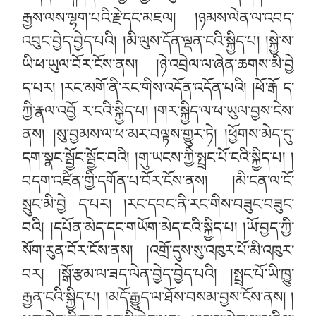
རྒྱས་ལས་ལྷག་པའི་རྗེ་དང་མཇལ། །ཉམས་ལེན་ལ་འབད་
འབུང་བྱེད་བྱེད་པའི། །མི་ལུས་དོན་ལྡན་ངའི་སྐྱིད་པ། །སྐྱེ་ས་
ཡི་ཕ་ཡུལ་བོར་ངོས་ནས། །ཉེ་འབྲེལ་ལ་ཞེན་ཆགས་མི་བྱེ
ད་པར། །རང་མགོ་ནི་རང་གིས་འདོན་འདོན་པའི། །ཕོ་རྒོ ད་
ཀྱི་རྣལ་འབྱོ ར་ངའི་སྐྱིད་པ། །གར་སྐྱིད་ལ་ཕ་ཡུལ་བྱས་ངེས་
ནས། །སུ་བྱམས་ལ་ཕ་མར་བལྟས་གྱུར་ཏེ། །ཕྱོགས་མེད་དུ་
དག་སྣང་སྦྱོང་སྦྱོང་བའི། །གུ་ཡངས་ཀྱི་སྤྲང་པོ་ངའི་སྐྱིད་པ། །
བདག་འཛིན་གྱི་དགོན་པ་བོར་ངོས་ནས། །མི་ངན་ལ་ངོ་
སྲུང་མི་བྱེ ད་པར། །རང་དབང་ནི་རང་གིས་བཟུང་བཟུང་
བའི། །དཔོན་མེད་དང་གཡོག་མེད་ངའི་སྐྱིད་པ། །ཡོ་བྱད་ཀྱི་
སོག་རུན་བོར་ངོས་ནས། །འགྲོ་དུས་སུ་འཁུར་པོ་མི་འཁུར་
བར། །སྒོ་རྩམ་ལ་ཟད་ལེན་བྱེད་བྱེད་པའི། །སྤྲང་པོ་ཡི་ཁྱུ་
རྒྱན་ངའི་སྐྱིད་པ། །མདོ་རྒྱུད་ལ་ཐོས་བསམ་བྱས་ངོས་ནས། །