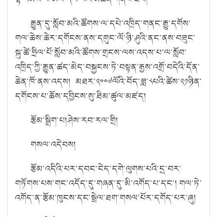
རྒྱུན་དུ་སློབ་མའི་ཚོགས་ལ་དཔེ་འཁྲིད་གནང་རྒྱུ་དགོས་
གལ་ཆེས་ཆེར་དགོངས་ནས་དགུང་ལོ་ཉི་ཤུའི་ནང་ནས་བཟུང་
སྐུ་ཚེ་ཧྲིལ་པོ་སློབ་མའི་ཚོགས་གྲངས་ལས་འདས་པ་ལ་སློབ་
འཁྲིད་ཀྱི་རྒྱུན་ཚད་མེད་བསྐྱངས་ཏེ་བསྟན་རྒྱས་འགྲོ་བདེའི་དོན་
ཆེན་ཁོ་ནས་འདས། མཐར་༢༠༠༧ལོའི་བོད་ཟླ་༨པའི་ཚེས་༢༡ཉིན་
དགོངས་པ་ཆོས་དབྱིངས་སུ་ཐིམ་ཚུལ་མཛད།
རྩོམ་སྒྲིག་པ།
ཤེས་རབ་རལ་གྲི།
གསལ་འདེབས།
རྩོམ་འདིའི་པར་དབང་ངེད་དགེ་ལུགས་པའི་དྲ་བར་
གཏོགས་པས་གང་འདོད་དུ་གཞན་དུ་མི་འགོད་པ་དང་། གལ་ཏེ་
འགོད་ན་རྩོམ་ཁུངས་དང་སྦྲེལ་ཐག་གསལ་པོར་དགོད་པར་ཞུ།