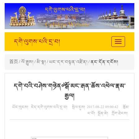
དགེ་ལུགས་པའི་དྲ་བ།
Toggle
navigation
首页
/
ལོ་རྒྱུས།
/
མི་སྣ།
/
ཡང་དར་བསྟན་འཛིན།
/ ནང་དོན་དངོས།
དགེ་བའི་བཤེས་གཉེན༧སྒོ་མང་རྒན་ཆོས་འཕེལ་རྣམ་
རྒྱལ།
ཡོང་ཁུངས། ངེད་དགེ་ལུགས་པའི་དྲ་བ། སྤེལ་དུས། 2017-08-22 09:00:42 རྩོམ་
པ་པོ། སྒྲོན་མེ། ཀློག་ཐེངས།