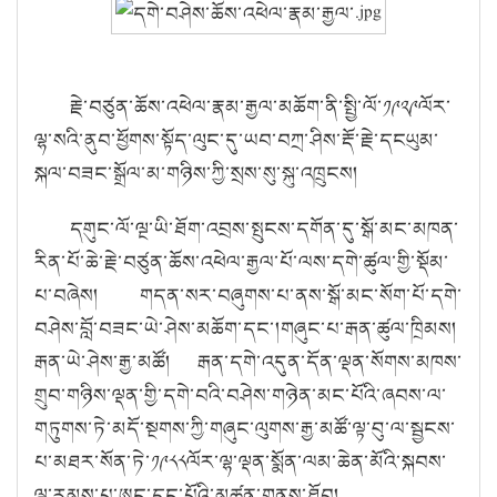
རྗེ་བཙུན་ཆོས་འཕེལ་རྣམ་རྒྱལ་མཆོག་ནི་སྤྱི་ལོ་༡༩༢༩ལོར་
ལྷ་སའི་ནུབ་ཕྱོགས་སྟོད་ལུང་དུ་ཡབ་བཀྲ་ཤིས་རྡོ་རྗེ་དངཡུམ་
སྐལ་བཟང་སྒྲོལ་མ་གཉིས་ཀྱི་སྲས་སུ་སྐུ་འཁྲུངས།
དགུང་ལོ་ལྔ་ཡི་ཐོག་འབྲས་སྤུངས་དགོན་དུ་སྒོ་མང་མཁན་
རིན་པོ་ཆེ་རྗེ་བཙུན་ཆོས་འཕེལ་རྒྱལ་པོ་ལས་དགེ་ཚུལ་གྱི་སྡོམ་
པ་བཞེས། གདན་སར་བཞུགས་པ་ནས་སྒོ་མང་སོག་པོ་དགེ་
བཤེས་བློ་བཟང་ཡེ་ཤེས་མཆོག་དང་།གཞུང་པ་རྒན་ཚུལ་ཁྲིམས།
རྒན་ཡེ་ཤེས་རྒྱ་མཚོ། རྒན་དགེ་འདུན་དོན་ལྡན་སོགས་མཁས་
གྲུབ་གཉིས་ལྡན་གྱི་དགེ་བའི་བཤེས་གཉེན་མང་པོའི་ཞབས་ལ་
གཏུགས་ཏེ་མདོ་སྔགས་ཀྱི་གཞུང་ལུགས་རྒྱ་མཚོ་ལྟ་བུ་ལ་སྦྱངས་
པ་མཐར་སོན་ཏེ་༡༩༨༨ལོར་ལྷ་ལྡན་སྨོན་ལམ་ཆེན་མོའི་སྐབས་
ལྷ་རམས་པ་ཨང་དང་པོའི་མཚན་གནས་ཐོབ།