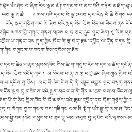
ི་བློར་མི་ཤོང་བ་ཞིག་རེད་སྙམ་མོ།།གདམས་པ་མང་བོའི་གཏེར་མཛོད་བླ
ན་ལས་རྒྱ་མཚོ།
མཁས་བའི་དབང་བོ་རྒྱ་ཞབས་དྲུང་རིན་པོ་ཆེ་སོ
།
བོད་སྐད་གཅིག་ཀྱང་མི་ཤེས་པའི་སྨད་སོག་ཅིག་བོད་ལ་ཕེབས་ནས་བ
མི་བསྒྲེང་མཁན་གྱི་གཟུར་གནས་མཁས་པ་ཧ་ཅང་ཉུང་ཉུང་ཡིན།
ལྔ་རིག་པཎ
་དང་འཕྲོས་པ་གནང་བས་ཀུན་ཀྱིས་ཁོང་གི་ཟླ་མེད་རྣམ་དཔྱོད་ལ་དོན་གནས
ོག་གིས་གསུངས་པ་བདག་གིས་དངོས་སུ་ཐོས།
འཁོར་དབང་ཆེན་གནང་སྐབས་ཁོང་གིས་ཆོ་ག་གསུང་རོགས་དང་མཆོད་དཔོན་བ
ྨད་སོག་ཅེས་འབོད་ཀྱང་།
མ་འོངས་པ་ན་ཨ་ཁུ་བཛྲ་ཚང་ཞེས་ཀུན་གྱིས་བརྩི
ས་པ་དངོས་སུ་ཐོས།
མང་བོ་ཞིག་གིས་དེ་ནི་འབྱུང་འགྱུར་ལུང་བསྟན་གན
་མངོན་སུམ་དུ་གཟིགས་པའི་སྤྱན་མངའ་བ་ནི་གོར་མ་ཆག་པས་མ་འོངས་ལུང་བ
་པོ་དེ་ཉིད་ཀྱིས་ཁོང་གི་ངོ་མཚར་བའི་རྣམ་དཔྱོད་དང་དོན་གཉེར་གྱི
དད་པ་སོགས་ཀྱང་གསལ་བར་གཟིགས་པས་མི་ལྡོག་པའི་རྒྱུ་དེ་ལས་མ་འོངས་
འབྲས་སྐྱེ་བར།།ཞེས་གསུངས་པ་ལྟར་རྒྱུ་ལས་འབྲས་བུ་དཔོག་པའི་རྟགས་ཡང་