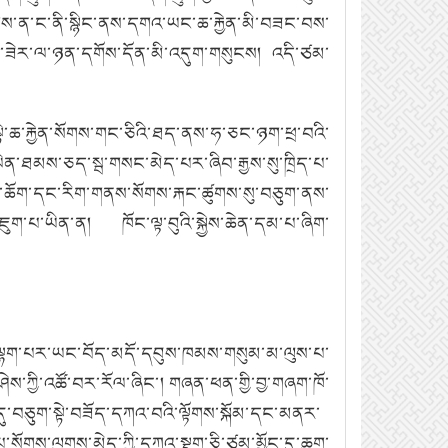
གས་ན་ང་ནི་སྙིང་ནས་དགའ་ཡང་ཆ་རྐྱེན་མི་བཟང་བས་
ི་ཟེར་ལ་ཉན་དགོས་དོན་མི་འདུག་གསུངས།
འདི་ཙམ་
ེ་ཆ་རྐྱེན་སོགས་གང་ཅིའི་ཐད་ནས་ཧ་ཅང་ཉག་ཕྲ་བའི་
ེན་ཐམས་ཅད་སྦ་གསང་མེད་པར་ཞིབ་རྒྱས་སུ་ཁྲིད་པ་
དོན་ཆོག་དང་རིག་གནས་སོགས་རྐང་ཚུགས་སུ་བཅུག་ནས་
འཇུག་པ་ཡིན་ན།
ཁོང་ལྟ་བུའི་སྐྱེས་ཆེན་དམ་པ་ཞིག་
ལྷག་པར་ཡང་བོད་མདོ་དབུས་ཁམས་གསུམ་མ་ལུས་པ་
་ཤེས་ཀྱི་འཚོ་བར་རོལ་ཞིང་།
གཞན་ཕན་གྱི་བྱ་གཞག་ཁོ་
དུ་བཅུག་སྟེ་བཟོད་དཀའ་བའི་ལྟོགས་སྐོམ་དང་མནར་
་སོགས་ལུགས་མེད་ཀྱི་དཀའ་སྡུག་ཅི་ཙམ་མྱོང་དུ་ཆུག་