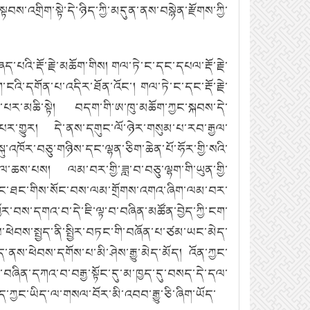
ས་འགྲིག་སྟེ་དེ་ཉིད་ཀྱི་མདུན་ནས་བསྙེན་རྫོགས་ཀྱི་
པའི་རྡོ་རྗེ་མཆོག་གིས།
གལ་ཏེ་ང་དང་དཔལ་རྡོ་རྗེ་
ག་ངའི་དགོན་པ་འདིར་ཐོན་འོང་།
གལ་ཏེ་ང་དང་རྡོ་རྗེ་
པར་མཆི་སྟེ།
བདག་གི་ཨ་ཁུ་མཆོག་ཀྱང་སྐབས་དེ་
པར་གྱུར།
དེ་ནས་དགུང་ལོ་ཉེར་གསུམ་པ་རབ་རྒྱལ་
ུ་འཁོར་བཅུ་གཉིས་དང་ལྷན་ཅིག་ཆེན་པོ་ཧོར་གྱི་སའི་
མ་ལ་ཆས་པས།
ལམ་བར་གྱི་ཟླ་བ་བཅུ་ལྷག་གི་ཡུན་གྱི་
ེ་རྐང་ཐང་གིས་སོང་བས་ལམ་གྲོགས་འགའ་ཞིག་ལམ་བར་
བྱོར་བས་དགའ་བ་དེ་ཇི་ལྟ་བ་བཞིན་མཚོན་བྱེད་ཀྱི་ངག་
་ཕེབས་སྤྱད་ནི་སྤྱིར་བཏང་གི་བཞོན་པ་ཙམ་ཡང་མེད་
ད་ནས་ཕེབས་དགོས་པ་མི་ཤེས་རྒྱུ་མེད་མོད།
འོན་ཀྱང་
་བཞིན་དཀའ་བ་བརྒྱ་སྟོང་དུ་མ་ཁྱད་དུ་བསད་དེ་དལ་
བཤད་ཀྱང་ཡིད་ལ་གསལ་བོར་མི་འབབ་རྒྱུ་ཅི་ཞིག་ཡོད་