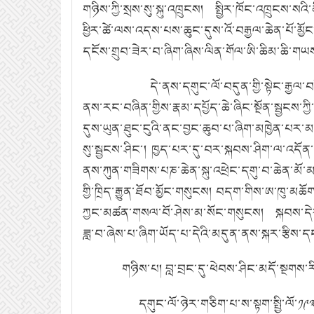
གཉིས་ཀྱི་སྲས་སུ་སྐུ་འཁྲུངས།
སྤྱིར་ཁོང་འཁྲུངས་སའི
ཕྱིར་ཚེ་ལས་འདས་པས་ཆུང་དུས་འོ་བརྒྱལ་ཆེན་པོ་མྱོ
དངོས་གྲུབ་ཟེར་བ་ཞིག་ཞིས་ལིན་གོལ་ཨི་ཆིམ་ཆི་
དེ་ནས་དགུང་ལོ་བདུན་གྱི་སྟེང་རྒྱལ་བ
ནས་རང་བཞིན་གྱིས་རྣམ་དཔྱོད་ཆེ་ཞིང་སྔོན་སྦྱངས་
དུས་ཡུན་ཐུང་ངུའི་ནང་བྱང་ཆུབ་པ་ཞིག་མཁྱེན་པར་
སུ་སྦྱངས་ཤིང་།
ཁྱད་པར་དུ་བར་སྐབས་ཤིག་ལ་འདོན་ཆ
ནས་ཀུན་གཟིགས་པཎ་ཆེན་སྐུ་འཕྲེང་དགུ་བ་ཆེན་མོ་
གྱི་ཁྲིད་རྒྱུན་ཐོབ་མྱོང་གསུངས།
བདག་གིས་ཨ་ཁུ་མཆོ
ཀྱང་མཚན་གསལ་བོ་ཤེས་མ་སོང་གསུངས།
སྐབས་དེ
ཟླ་བ་ཞེས་པ་ཞིག་ཡོད་པ་དེའི་མདུན་ནས་སྐར་རྩིས་ད
གཉིས་པ།
བླ་བྲང་དུ་ཕེབས་ཤིང་མདོ་སྔགས
དགུང་ལོ་ཉེར་གཅིག་པ་ས་སྟག་སྤྱི་ལོ་༡༩