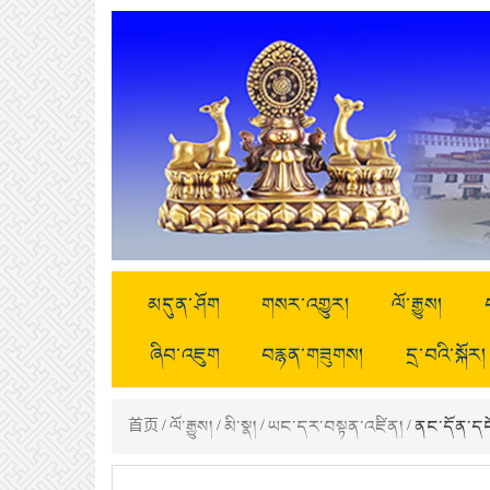
མདུན་ཤོག
གསར་འགྱུར།
ལོ་རྒྱུས།
ཞིབ་འཇུག
བརྙན་གཟུགས།
དྲ་བའི་སྐོར།
首页
/
ལོ་རྒྱུས།
/
མི་སྣ།
/
ཡང་དར་བསྟན་འཛིན།
/ ནང་དོན་དང