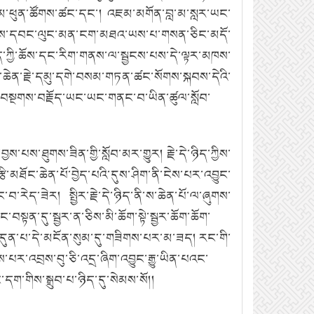
་མ་ཕུན་ཚོགས་ཚང་དང་།
འཇམ་མགོན་བླ་མ་སླར་ཡང་
གས་ལས་དབང་ལུང་མན་ངག་མཐའ་ཡས་པ་གསན་ཅིང་མདོ་
ོད་ཀྱི་ཆོས་དང་རིག་གནས་ལ་སྦྱངས་པས་དེ་ལྟར་མཁས་
་ཆེན་རྗེ་དམུ་དགེ་བསམ་གཏན་ཚང་སོགས་སྐབས་དེའི་
་ཀྱི་བསྔགས་བརྗོད་ཡང་ཡང་གནང་བ་ཡིན་ཚུལ་སློབ་
ྱས་པས་ཐུགས་ཟིན་གྱི་སློབ་མར་གྱུར།
རྗེ་དེ་ཉིད་ཀྱིས་
་མཐོང་ཆེན་པོ་བྱེད་པའི་དུས་ཤིག་ནི་ངེས་པར་འབྱུང་
ང་བ་རེད་ཟེར།
སྤྱིར་རྗེ་དེ་ཉིད་ནི་ས་ཆེན་པོ་ལ་ཞུགས་
སྟན་དུ་སྦྱར་ན་ཅིས་མི་ཆོག་སྟེ་སྦྱར་ཆོག་ཆོག་
་འདུན་པ་དེ་མངོན་སུམ་དུ་གཟིགས་པར་མ་ཟད།
རང་གི་
པར་འབྲས་བུ་ཅི་འདྲ་ཞིག་འབྱུང་རྒྱུ་ཡིན་པའང་
དག་གིས་སྒྲུབ་པ་ཉིད་དུ་སེམས་སོ།།