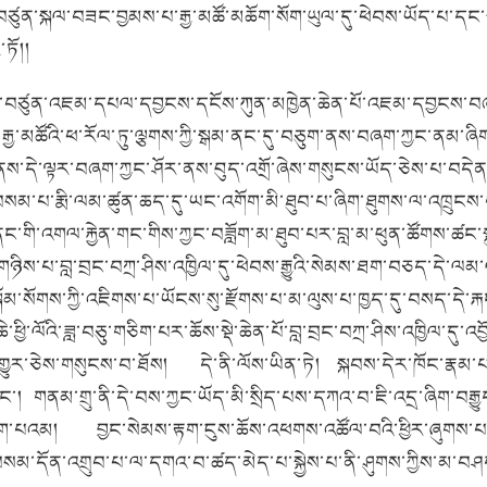
་བཙུན་སྐལ་བཟང་བྱམས་པ་རྒྱ་མཚོ་མཆོག་སོག་ཡུལ་དུ་ཕེབས་ཡོད་པ་དང་སྟབ
་ཏོ།།
ྗེ་བཙུན་འཇམ་དཔལ་དབྱངས་དངོས་ཀུན་མཁྱེན་ཆེན་པོ་འཇམ་དབྱངས་བཞད་
རྒྱ་མཚོའི་ཕ་རོལ་ཏུ་ལྕགས་ཀྱི་སྒམ་ནང་དུ་བཅུག་ནས་བཞག་ཀྱང་ནམ་ཞི
་ནས་དེ་ལྟར་བཞག་ཀྱང་ཤོར་ནས་བུད་འགྲོ་ཞེས་གསུངས་ཡོད་ཅེས་པ་བདེན་
ྱི་བསམ་པ་རྨི་ལམ་ཚུན་ཆད་དུ་ཡང་འགོག་མི་ཐུབ་པ་ཞིག་ཐུགས་ལ་འཁྲུངས་
་ནང་གི་འགལ་རྐྱེན་གང་གིས་ཀྱང་བཟློག་མ་ཐུབ་པར་བླ་མ་ཕུན་ཚོགས་ཚང་སྐ
་གཉིས་པ་བླ་བྲང་བཀྲ་ཤིས་འཁྱིལ་དུ་ཕེབས་རྒྱུའི་སེམས་ཐག་བཅད་དེ་ལ
སྐོམ་སོགས་ཀྱི་འཇིགས་པ་ཡོངས་སུ་རྫོགས་པ་མ་ལུས་པ་ཁྱད་དུ་བསད་ད
ཕྱི་ལོའི་ཟླ་བཅུ་གཅིག་པར་ཆོས་སྡེ་ཆེན་པོ་བླ་བྲང་བཀྲ་ཤིས་འཁྱིལ་དུ་འ
་གྱུར་ཅེས་གསུངས་བ་ཐོས།
དེ་ནི་ལོས་ཡིན་ཏེ།
སྐབས་དེར་ཁོང་རྣམ་པ
ང་།
གནམ་གྲུ་ནི་དེ་བས་ཀྱང་ཡོད་མི་སྲིད་པས་དཀའ་བ་ཇི་འདྲ་ཞིག་བརྒྱུ
ེག་པའམ།
བྱང་སེམས་རྟག་ངུས་ཆོས་འཕགས་འཚོལ་བའི་ཕྱིར་ཞུགས་པ
ྱོད་ཀྱི་བསམ་དོན་འགྲུབ་པ་ལ་དགའ་བ་ཚད་མེད་པ་སྐྱེས་པ་ནི་ཤུགས་ཀྱིས་མ་