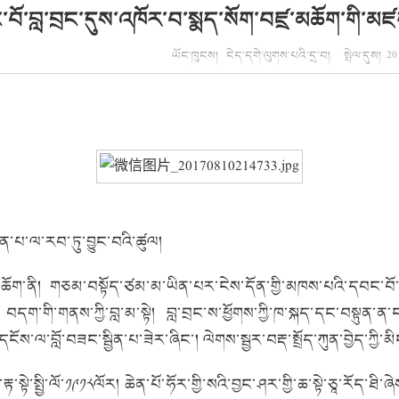
ང་བོ་བླ་བྲང་དུས་འཁོར་བ་སྨད་སོག་བཛྲ་མཆོག་གི་མ
ཡོང་ཁུངས། ངེད་དགེ་ལུགས་པའི་དྲ་བ། སྤེལ་དུས། 201
ྟན་པ་ལ་རབ་ཏུ་བྱུང་བའི་ཚུལ།
ཆོག་ནི།
གཅམ་བསྟོད་ཙམ་མ་ཡིན་པར་ངེས་དོན་གྱི་མཁས་པའི་དབང་བོ་ཞ
བདག་གི་གནས་ཀྱི་བླ་མ་སྟེ།
བླ་བྲང་ས་ཕྱོགས་ཀྱི་ཁ་སྐད་དང་བསྟུན་ན་
ངོས་ལ་བློ་བཟང་སྦྱིན་པ་ཟེར་ཞིང་།
ལེགས་སྦྱར་བརྡ་སྤྲོད་ཀུན་བྱེད་ཀྱི
་སྟེ་སྤྱི་ལོ་༡༩༡༨ལོར།
ཆེན་པོ་ཧོར་གྱི་སའི་བྱང་ཤར་གྱི་ཆ་སྟེ་ཅཱ་རོད་ཐི་