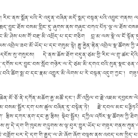
།
རིང་ནས་སྨོན་པའི་རེ་འདུན་བཞིན་མདོ་སྨད་བསྟན་པའི་འབྱུང་གནས།
ལ
ལ་རྨད་བྱུང་ཐོས་བསམ་གླིང་དུ་ཞུགས་ནས་གཞུང་བཀའ་པོཏ་ལྔ་ལ་ཐོས་བསམ་ག
ྱང་མི་ཤེས་པས་གོ་བརྡ་མི་འཕྲོད་པ་དང་གཅིག
བླ་མ་ལས་སྣེ་ལ་ངོ་སྟོ
ལས་འབྲེལ་ཟབ་མོ་ཡོད་པ་དང་གསུམ་སྟེ།
རྒྱུ་རྐྱེན་རྟེན་འབྲེལ་སྣ་ཚོགས
་དངོས་སུ་གསུངས།
དེ་ནས་ཆོས་ཐོག་བདུན་ཙམ་གྱི་རིང་ལ་གྲྭ་ཚང་དེའ
ྤྲད་དགོས་པར་བྱུང་བས་སློབ་གཉེར་ལ་དེ་ཙམ་མི་དགའ་བའི་སུན་སྣང་ཅན
་བའི་ཚིག་སྨྲ་བ་དང་རྣམ་འགྱུར་མི་ལེགས་པ་རེ་བསྟན་འདུག་ཀྱང་།
གཟུ
ེན་མོ་ཅོ་ནེ་དཀོན་མཆོག་རྒྱ་མཚོ་དང་།
ཨོཾ་འཁྱིལ་བ་རྗེ་འཇམ་དབྱངས་ལ
་བསམ་སྦྱོར་དག་པས་ཚུལ་བཞིན་དུ་བསྟེན་ཏེ།
རྗེ་དབལ་མང་པཎྚིཏའི་ས
ག་
རྩིས་དཀར་ནག་དང་རྒྱ་རྩིས།
སྡེབ་སྦྱོར།
དཀྱིལ་འཁོར་སྣ་ཚོགས་ཀྱི་ཐ
གས་སུ་དེ་དག་གི་ཁུངས་གཏུགས་ས་ལྟ་བུར་གྱུར་ཡོད་པ་གཟུར་གནས་ཀུན་ལ
བཟློག་པར་དེ་དག་གི་རྒྱུད་ལ་ཨེ་ཞོག་ཞོག་བལྟས་ནས་འབད་པས་ཁྲིད་པ་བ