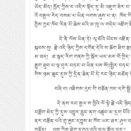
ཡོད་མོད།
ཁྱོད་ཀྱིས་ང་འདིར་སྡོད་དུ་མི་འཇུག་ཟེར་
འོ་བརྒྱལ་རེད་བསམ་པ་ཡིན་ལགས་ཞུས་པ་ན།
ཁོང་ག
གྱིས་ཀྱང་ཁོང་རིན་པོ་ཆེས་ངའི་ཨ་ཁུ་ལ་གདེང་འཇོག
དེ་ནི་ལོས་ཡིན་ཏེ།
ལཱ་མོའི་ཡོངས་འཛིན
སྐབས་སུ།
རྗེ་འདི་ཉིད་ཀྱིས་དགོན་དེའི་ས་ཆོག་ཐིག་རྩ
མ་ཟད།
ཐ་སྙད་རིག་གནས་ཀྱི་སྐོར་ཡང་མང་བོ་ཁྲི
རྒྱུག་ཐུབ་པ་ལྟ་བུར་བཏང་བ་ཡིན་པས་སོ།།སྤྱིར་བཏང
གིས་ཉམ་ཆུང་དུས་ཀྱི་དྲིན་ཆེན་པོ་དེ་རང་ཉིད་མཐོན་པ
བཞི་བ།
འཇིགས་རུང་གི་བཙོན་ཁང་དགེ་སྦྱ
དེ་ནས་རབ་རྒྱལ་ས་ཁྱིའི་ལོ་སྟེ་རྗེ་འདི་
བཟློག་མེད་ཀྱི་དུས་འགྱུར་རླུང་ནག་འཚུབ་མ་དྲག་
ནར་བརྩོན་པའི་གྲྭ་རྐྱང་དཀྱུས་མ་ཁོང་ཡང་ཐར་ཤུལ་
གཅོད།
ལུས་ཀྱིས་ཐེག་དཀའ་བའི་ངལ་རྩོལ་དང་།