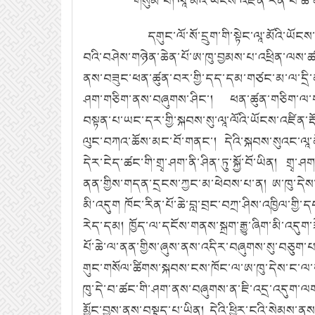
གསུམ་པ།
ལཱ་མོའི་ཡོངས་འཛིན་རིན་པོ་ཆེ་
དགུང་ལོ་སོ་དྲུག་གི་སྟེང་ལཱ་མོའི་
བའི་བཤེས་གཉེན་ཆེན་པོ་ཨ་ཁུ་བྱམས་པ་འཕྲིན་ལས་ཚ
ནས་བཟུང་ཕན་ཚུན་བར་གྱི་དད་དམ་གཙང་མ་ལ་དྲི
ཤག་གཅིག་ནས་བཞུགས་ཤིང་།
ཕན་ཚུན་གཅིག་ལ་གཅ
བསྟན་པ་ཡང་དར་གྱི་སྐབས་སུ་ལཱ་ལོའི་ཡོངས་འཛིན་ར
ལུང་བཀའ་ཆོས་མང་བོ་གནང་།
དེའི་སྐབས་སུའང་ལཱ
དེར་ངེད་ཚང་གི་གྲྭ་ཤག་ནི་ཤིན་ཏུ་སྐྱོ་བོ་ཡིན།
གྲྭ་ཤ
ནན་གྱིས་གདན་དྲངས་ཀྱང་མ་ཕེབས་པ་ན།
ཨ་ཁུ་དེས
མི་འདུག
ཁོང་རིན་པོ་ཆེ་བླ་བྲང་བཀྲ་ཤིས་འཁྱིལ་ག
རེད་དམ།
ཁྱོད་ལ་དངོས་གནས་སྐྲག་རྒྱུ་ཞིག་མི་འདུག་
པོ་ཆེ་ལ་ནན་གྱིས་ཞུས་ནས་འདིར་བཞུགས་སུ་བཅུག་པ
གུང་གསོལ་ཚིགས་སྐབས་ངས་ཁོང་ལ་ཨ་ཁུ་དེས་ང་ལ་ག
ཁུ་དེ་བ་ཚང་གི་ཤག་ནས་བཞུགས་ན་ཇི་འདྲ་འདུག་ལ
མྱོང་བྱས་ནས་བསྡད་པ་ཡིན།
དེའི་ཕྱིར་ངའི་སེམས་ན