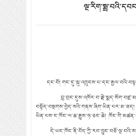
ལྔ་རིག་སྨྲ་བའི་དབ
དང་བོ།
གང་དུ་སྐུ་འཁྲུངས་པ་དང་རྒྱལ་བའི་བས
བླ་བྲང་དུས་འཁོར་བ་རྗེ་སྨད་སོག་བཛྲ་མ
བསྟོད་བསྔགས་བྱེད་སའི་གནས་ཞིག་ཡིན་པར་མ་ཟད།
ཡིན་པས་ང་ཁོང་ལ་ཆ་རྒྱུས་ཧ་ཅང་ཆེ།
ཁོང་གི་མཚན་ད
དེ་ཡང་ཁོང་ནི་བོད་ཀྱི་རབ་བྱུང་བཅོ་ལྔ་བའི་ས་རྟ