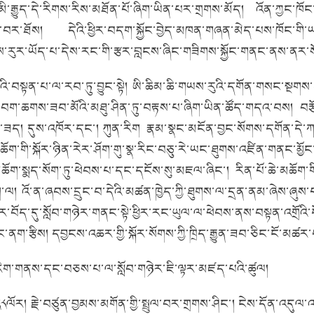
་མི་རྒྱུད་དེ་རིགས་རིས་མཐོན་པོ་ཞིག་ཡིན་པར་གྲགས་མོད།
འོན་ཀྱང་ཁོ
ང་བར་ཐོས།
དེའི་ཕྱིར་བདག་སྐྱོང་བྱེད་མཁན་གཞན་མེད་པས་ཁོང་གི་ཡ
གཡས་རུར་ཡོད་པ་དེས་རང་གི་རྩར་བླངས་ཞིང་གཟིགས་སྐྱོང་གནང་ནས་ནར་
འི་བསྟན་པ་ལ་རབ་ཏུ་བྱུང་སྟེ།
ཨི་ཆིམ་ཆི་གཡས་རུའི་དགོན་གསང་སྔགས་དར
ཀྱི་བག་ཆགས་ཟབ་མོའི་མཐུ་ཤིན་ཏུ་བརྟས་པ་ཞིག་ཡིན་ཚོད་གདའ་བས།
བར
མ་ཟད།
དུས་འཁོར་དང་།
ཀུན་རིག
རྣམ་སྣང་མངོན་བྱང་སོགས་དགོན་དེ་ཀ
ོག་གི་སྐོར་ཉིན་རེར་ཤོག་གུ་སྣ་རིང་བཅུ་རེ་ཡང་ཐུགས་འཛིན་གནང་མ
མཆོག་སྨད་སོག་ཏུ་ཕེབས་པ་དང་དངོས་སུ་མཇལ་ཞིང་།
རིན་པོ་ཆེ་མཆོག་
ག་ལ།
འོ་ན་ཞབས་དྲུང་བ་དེའི་མཚན་ཁྱེད་ཀྱི་ཐུགས་ལ་དྲན་ནམ་ཞེས་ཞུས
ར་བོད་དུ་སློབ་གཉེར་གནང་སྟེ་ཕྱིར་རང་ཡུལ་ལ་ཕེབས་ནས་བསྟན་འགྲོའི
ང་ནག་རྩིས།
དབྱངས་འཆར་གྱི་སྐོར་སོགས་ཀྱི་ཁྲིད་རྒྱུན་ཟབ་ཅིང་ངོ་མཚ
་རིག་གནས་དང་བཅས་པ་ལ་སློབ་གཉེར་ཇི་ལྟར་མཛད་པའི་ཚུལ།
༣༨ལོར།
རྗེ་བཙུན་བྱམས་མགོན་གྱི་སྤྲུལ་བར་གྲགས་ཤིང་།
ངེས་དོན་འདུལ་