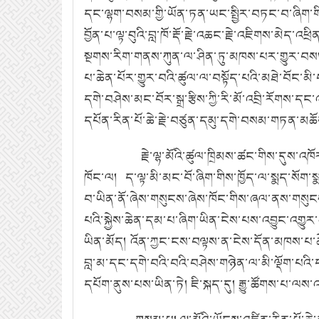
དང་ལྷག་བསམ་གྱི་ཡོན་ཏན་ཡང་སྤྱིར་བཏང་བ་ཞིག་ག
བྱོན་པ་ལྟ་བུའི་བླ་ཁོ་རྡོ་རྗེ་འཆང་རྗེ་འཇིགས་མེད་འཕྲི
སྔགས་རིག་གནས་ཀུན་ལ་ཤིན་ཏུ་མཁས་པར་གྱུར་བས
པ་ཆེན་པོར་གྱུར་བའི་ཚུལ་ལ་བསྟོད་པའི་མཐེ་བོང་
དགེ་བཤེས་མང་བོར་སྒྲ་རྩིས་ཀྱི་རི་མོ་འབྲི་རོགས
དཔོན་རིན་པོ་ཆེ་རྗེ་བཙུན་དམུ་དགེ་བསམ་གཏན་མཆ
རྗེ་ལྷ་མོའི་ཚུལ་ཁྲིམས་ཚང་གིས་དུས་
ཁོང་ལ།
ད་ལྟ་མི་མང་བོ་ཞིག་གིས་ཁྱོད་ལ་སྨད་སོག་ས
བ་ཡིན་ནོ་ཞེས་གསུངས་ཞེས་ཁོང་གིས་ཞལ་ནས་གསུང
པའི་སྐྱེས་ཆེན་དམ་པ་ཞིག་ཡིན་ངེས་པས་འབྱུང་འགྱུར
ཡིན་མོད།
འོན་ཀྱང་ངས་བལྟས་ན་ངེས་དོན་མཁས་པ་ཆེན
བླ་མ་དང་དགེ་བའི་བའི་བཤེས་གཉེན་ལ་མི་ལྡོག་པའི་
དཔོག་ནུས་པས་ཡིན་ཏེ།
ཇི་སྐད་དུ།
རྒྱུ་ཚོགས་པ་ལས་