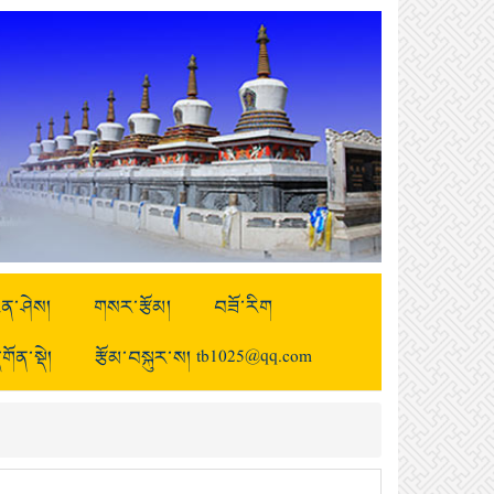
ྒྱུན་ཤེས།
གསར་རྩོམ།
བཟོ་རིག
གོན་སྡེ།
རྩོམ་བསྐུར་ས། tb1025@qq.com