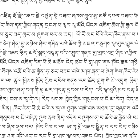
མཆོག་དང་ཐུན་མིན་གྱི་འབྲེལ་བ་ཇི་ལྟར་བྱུང་ཚུལ།
ཡོངས་འཛིན་རྡོ་རྗེ་འཆང་རྗེ་བཙུན་བློ་བཟང་མཁས་གྲུབ་རྒྱ་མཚོ་དཔལ་བ
ང་གིས་ནན་གྱིས་གདན་དྲངས་པ་ལྟར་ལཱ་མོའི་ཡོངས་འཛིན་ཆོས་ཀྱི་རྒྱལ་
་མ་ཅུང་ཟད་ཀྱང་མ་ཞུགས་པར་མ་ཟད།
ལོ་ངོ་མང་བོའི་རིང་ཁོང་རྣམ་པ་ག
ིག་ཤིན་ཏུ་མཉེས་ཤིང་གཤིན་པའི་ཆོས་ཀྱི་མཛའ་གཅུགས་ལྟ་བུར་གྱུར་ཡོ
ྡོ་རྗེ་འཆང་ཉིད་མདོ་སྨད་བསྟན་པའི་འབྱུང་གནས་བླ་བྲང་བཀྲ་ཤིས་འཁྱ
་མོའི་ཡོངས་འཛིན་རིན་པོ་ཆེ་མཆོག་ངེད་ཚང་གི་གྲྭ་ཤག་ནས་ཁོང་རྣམ་གཉ
ག་སོགས་འཚོ་བའི་ཆ་རྐྱེན་ཧ་ཅང་བཟང་བའི་ཨ་ཁུ་རྒན་པ་ཞིག་གིས་ཁོང་རི
་ང་ལ།
ཚུལ་ཁྲིམས་ཁྱོད་ཀྱིས་དངོས་གནས་རང་ཚོད་ཐུག་གི་མི་འདུག
ཁྱོད
ྱི་དབང་ལུང་མན་ངག་གི་བླ་མར་གདན་དྲངས་པ་རེད།
འདི་ལྟ་བུའི་ཁང་ངན་
ཟེར།
ངས་ཨ་ཁུ་དེ་ལ།
རེད་ལགས།
ཁྱེད་ཀྱིས་གསུངས་པ་ངོ་མ་རེད།
ངེད་ཚ
་མིན།
ཁོང་རིན་པོ་ཆེ་ངའི་ཨ་ཁུ་ལ་ཐུགས་བརྩེ་བས་མཉམ་དུ་བཞུགས་
སུངས་པ་ཇི་བཞིན་ཞུས་ནས་ཁྱེད་འདིར་བཞུགས་ན་ང་ཚོའི་ཆ་རྐྱེན་མི
གས་ཞེས་ཞུས་པར།
ཁོང་གིས་ང་ལ།
ཨ་ཁུ་བློ་བཟང་སྦྱིན་པ་དང་ངེད་གཉི
ས་གྲྭ་ཤག་འདི་ཡང་ང་རང་གི་གྲྭ་ཤག་ལྟ་བུར་བཟུང་ཡོད།
ཁྱོད་ཀྱང་ཨ་ཁུའ