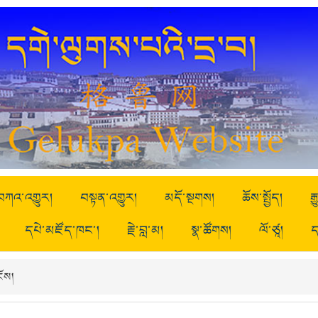
བཀའ་འགྱུར།
བསྟན་འགྱུར།
མདོ་སྔགས།
ཆོས་སྤྱོད།
ར
དཔེ་མཛོད་ཁང་།
རྗེ་བླ་མ།
སྣ་ཚོགས།
ལོ་ཙཱ།
ད
ོས།