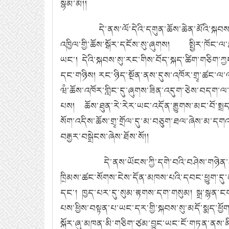
སྙམ་མོ།།
དེ་ནས་ལོ་དེའི་དགུན་ཆོས་ཆེན་མོའི་སྐབས
འཁྱིལ་གྱི་ཆོས་སྒོར་དངོས་སུ་ཞུགས།
སྤྱིར་ཁོང་
ཡང་།
དེའི་སྐབས་སུ་རང་གིས་བོད་སྐད་ཚིག་གཅིག་ཀ
དང་གཉིས།
རང་ཉིད་སྔོན་ནས་དུས་འཁོར་གྲྭ་ཚང་ལ་
ཝཾ་ཆོས་འཁོར་གླིང་དུ་ཞུགས་ཟིན་འདུག་ཅེས་བདག་ལ
པས།
ཆོས་ཐུན་རེ་རེར་ཡང་འདོན་རྒྱུགས་མང་བོ་ས
སོག་འདིས་ཆོས་གྲྭ་གྲོལ་དུ་མ་བཅུག་ཐལ་ཞེས་མ་དགའ
བརྒྱར་བསྒྲེངས་ཞེས་ཐོས་སོ།།
དེ་ནས་ཡོངས་ཀྱི་དགེ་བའི་བཤེས་གཉེན་ཆ
ཁྲིམས་ཚང་སོགས་ངེས་དོན་མཁས་པའི་དབང་ཕྱུག་དུ་མ
དང་།
ཁྱད་པར་དུ་སུམ་རྟགས་དག་གསུམ།
སྒྲ་སྙན་ང
པས་ཕྱིས་བསྟན་པ་ཡང་དར་གྱི་སྐབས་སུ་མདོ་སྨད་ཕྱོ
སྐོར་ཞུ་མཁན་མི་གཅིག་ཙམ་བྱུང་ཡང་ངོ་གཏན་ནས་མི་