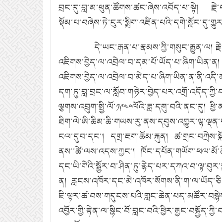
བྲང་དུ་བླ་མ་ཕུན་ཚོགས་ཚང་ཞེས་འབོད་པ་སྟེ།
རྗེ
སྡོམ་པ་བཞེས་ཏེ་ངུར་སྨྲིག་འཛིན་པའི་དགེ་སློང་དུ་གྱུར
དེ་ཡང་རྒན་པ་རྣམས་ཀྱི་གསུང་རྒྱུན་ལ།
ར
འཇིགས་བྱེད་ལ་འབྲེལ་བ་དམ་པོ་ཡོད་པ་ཞིག་ཡིན་ན།
འཇིགས་བྱེད་ལ་འབྲེལ་བ་མེད་པ་ཞིག་ཡིན་ན་ནི་འདི
དག་ཏུ་བླ་བྲང་ལ་སློབ་གཉེར་བྱེད་པར་འགྲོ་འདོད་ཀ
ལྕགས་འབྲུག་སྤྱི་ལོ་༡༩༤༠ལོའི་ཟླ་དགུ་བའི་ནང་དུ།
ཕྱི
ཐིག་ལེ་ཨི་ཆིམ་ཆི་གཡས་རུ་ནས་དབུས་འགྱུར་ལྷ་ལྡན
ངལ་དུབ་དང་།
དགྲ་ཇག་ཆོམ་རྐུན།
ཚ་གྲང་བཀྲེས་
ནས་་ཚེ་ལས་འདས་ཀྱང་།
ཁོང་དཔོན་གཡོག་ཕལ་མོ་ཆེ་
དང་ཡི་གེའི་སྦྱོར་བ་ཤིན་ཏུ་རྙེད་པར་དཀའ་བ་ལྟ་བུར
ན།
རླངས་འཁོར་དང་མེ་འཁོར་སོགས་ནི་ག་ལ་ཡོད་ཅི
ཇི་ལྟར་ཚ་བས་གདུངས་པའི་གླང་ཆེན་པད་མཚོར་བསྙ
འབྱོར་གྱི་རྟེན་ལ་སྙིང་བོ་བླང་བའི་ཕྱིར་རྒྱང་བསྐ