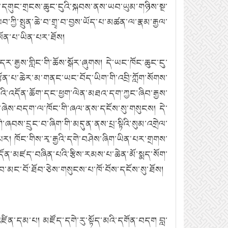
ང་དགུང་གྲངས་ཆུང་ངུའི་སྐབས་ནས་ཡབ་ཡུམ་གཉིས་སྔ་
བ་ཀྱི་སྤུན་ཆེ་བ་གྲྭ་བ་བྱས་ཡོད་པ་མཚན་ལ་རྣམ་རྒྱལ་
སོན་པ་ཡིན་པར་ཐོས།
་རྒྱས་གླིང་གི་ཆོས་སྒོར་ཞུགས།
དེ་ཡང་ཁོང་ཆུང་ངུ་
ྩོན་པ་ཆེར་མ་གནང་ཡང་བོད་ཡིག་གི་འབྲི་ཀློག་སོགས་
འི་འདོན་ཆོག་དང་ཕྱག་ལེན་མཐའ་དག་ཀྱང་ཞིབ་རྒྱས་
ྱོང་ཞེས་བདག་ལ་ཁོང་གི་ཞལ་ནས་དངོས་སུ་གསུངས།
དེ་
གི་ཞབས་དྲུང་བ་ཞིག་གི་མདུན་ནས་པྲ་སྟིའི་སུམ་འགྲེལ་
་པར།
ཁོང་གིས་རྭ་རྒྱའི་དགེ་བཤེས་ཞིག་ཡིན་པར་གྲགས་
་དོན་མཛད་བཞིན་པའི་རྩིས་རམས་པ་ཆེན་མོ་སྨད་སོག་
ར་བ་མང་བོ་ཐོབ་ཅེས་གསུངས་པ་ཁོ་བོས་དངོས་སུ་ཐོས།
འཛིན་དམ་པ།
མཛོད་དགེ་རུ་སྟོད་མའི་དགོན་བདག
བླ་