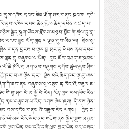
ཟང་བོས་དུས་འཁོར་དབང་ཆེན་ཐོག་མར་གནང་སྐབས།
དགེ་
བོའི་དུས་འཁོར་དབང་ཆེན་གྱི་མཆོད་དཔོན་མཛད་པ་
ཉིས་སྐྱིད་སྡུག་ཡོངས་རྫོགས་མཉམ་མྱོང་གི་ཚུལ་དུ་གྲྭ་
ད་པའང་རྒྱུས་ཡོད་ཀུན་ལ་ཐུན་གྲུབ་ཡིན་ལ།
རྗེས་སུ་
ིལ་གྱིས་གདན་དྲངས་པ་ལྟར་བླ་བྲང་དུ་ཕེབས་ནས་དབང་
ིས་ལྷན་དུ་བཞུགས་པ་ཡིན།
དྲང་མོར་བཤད་ན་སྐབས་
ན་པོ་ཆེ་ཁོའི་གྲྭ་ཤག་ནས་བཞུགས་དགོས་ཚུལ་ཞུས་ཤིང་
་ཀྱི་ཁང་བ་ལ་ལྟོས་དང་།
བྱིས་པའི་རྩེད་ཁང་ལྟ་བུ་ལས་
ཞིག་གི་ནང་ནས་བཞུགས་སུ་བཅུག་ན་ཁོང་འོ་བརྒྱལ་མ་
ང་གི་གྲྭ་ཤག་ངོ་མ་སྐྱོ་བོ་རེད།
འོན་ཀྱང་ངས་ཁོང་རིན་
འདོད་ནས་བཞུགས་པ་རེད་ལགས་ཞེས་ཞུས།
དེ་ནས་ཉིན་
་བཟང་བས་དངོས་གནས་འོ་བརྒྱལ་རེད་ལགས།
ཁྱེད་ཨ་
ས་ནི་ལོ་མང་བོའི་རིང་ནང་གཅིག་ནས་སྐྱིད་སྡུག་མཉམ་
ི་དགེ་ཕྲུག་ཡིན་པས་ངའི་དགེ་ཕྲུག་ཀྱང་ཡིན་པར་བཟུང་