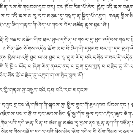
བ་མིན་ལས་ཆེ་གསུངས་བྱུང་བར།
ངས་ཁོང་རིན་པོ་ཆེར།
ཁྱེད་འདི་ནས་བཞུ
ིས་ང་འདི་ནས་ཨ་ཁུ་དང་མཉམ་དུ་བསྡད་ན་སྐྱིད་པོ་འདུག
གཞན་གྱིས་ཅ
་ཇི་འདྲ་ཞིག་གནང་གི་ཡོད་པ་གསལ་བོར་མཚོན་ནུས་སྙམ་མོ།།
་རྡོ་རྗེ་འཆང་མཆོག་གིས་ཐར་ཤུལ་དགོན་པ་གསར་དུ་ཕྱག་འདེབས་གནང་སྟ
།
མགོན་ཆོས་སོགས་འདོན་ཆོག་མང་བོ་ཞིག་གི་དབྱངས་བར་རྟ་དང་ཕྱག་ལ
ད་ནས་བྱིས་པ་འགྲོ་ཐུབ་ལ་མ་ཐུབ་པ་ལྟ་བུར་ཡོད་པའི་དགོན་གསར་དེ་འ
་གི་མི་ཁྲེལ་ཡོད་པ་ཞིག་ཡིན་ནའང་ནད་པ་དྲག་དུས་སྨན་པ་བརྗེད་དུ་མི་
ོར་སོན་ཚེ་བརྗེད་དུ་འཇུག་ག་ལ་སྲིད་སྙམ་མོ།།
ོར་གྱི་གནས་སུ་བསྒྱུར་བའི་དམ་པའི་རང་མདངས།
ཉིད་དགུང་གྲངས་ཞེ་གཅིག་གི་སྐབས་སུ།
སྤྱིར་ཀྲུང་གོ་རྒྱལ་ཁབ་ཡོངས་དང་།
པོའི་འཇིགས་པས་གཙེ་བ་དང་ཆབས་ཅིག
ལྟོ་སྐྱ་གོས་ཧྲུལ་དང་འདོད་ཆུང་ཆོག
དགོན་པའི་དགེ་རྒན་ཡིན་པ་ཙམ་རྒྱུ་མཚན་དུ་བྱས་ནས་མུན་ནག་གི་བཙོན་
སེམས་ཀྱིས་བཟོད་དཀའ་བའི་ཉེས་མེད་ཉེས་འགེལ་གྱི་སྲོག་ཁྲིམས་བཅད་པ