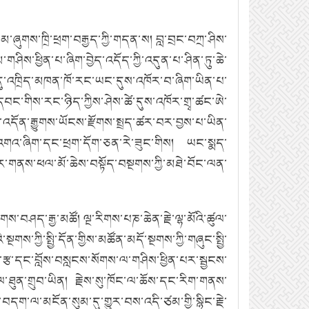
མ་ཞུགས་ཁྲི་ཕྲག་བརྒྱད་ཀྱི་གདན་ས།
བླ་བྲང་བཀྲ་ཤིས་
ཤིས་ཕྱིན་པ་ཞིག་བྱེད་འདོད་ཀྱི་འདུན་པ་ཤིན་ཏུ་ཆེ་
ན་དུ་འཁྲིད་མཁན་ཁོ་རང་ཡང་དུས་འཁོར་བ་ཞིག་ཡིན་པ་
་ཀྱི་དབང་གིས་རང་ཉིད་ཀྱིས་ཤེས་ཚེ་དུས་འཁོར་གྲྭ་ཚང་ཨེ་
ི་འདོན་རྒྱུགས་ཡོངས་རྫོགས་སྤྲད་ཚར་བར་བྱས་པ་ཡིན་
་འགའ་ཞིག་དང་ཕྲག་དོག་ཅན་རེ་ཟུང་གིས།
ཡང་སྨད་
ར་གནས་ཕལ་མོ་ཆེས་བསྟོད་བསྔགས་ཀྱི་མཐེ་བོང་ལན་
ེགས་བཤད་རྒྱ་མཚོ།
ལྔ་རིགས་པཎ་ཆེན་རྗེ་ལྷ་མོའི་ཚུལ་
ྔགས་ཀྱི་སྤྱི་དོན་གྱིས་མཚོན་མདོ་སྔགས་ཀྱི་གཞུང་སྤྱི་
ིག་རྩ་དང་བློས་བསླངས་སོགས་ལ་གཤིས་ཕྱིན་པར་སྦྱངས་
་ཐུན་གྲུབ་ཡིན།
རྗེས་སུ་ཁོང་ལ་ཆོས་དང་རིག་གནས་
དག་ལ་མངོན་སུམ་དུ་གྱུར་བས་འདི་ཙམ་གྱི་སྙིང་རྗེ་