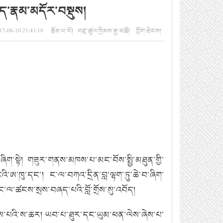
ཛད་རྣམ་མདོར་བསྡུས།
7-08-10 21:43:10 རྩོམ་པ་པོ། བཛྲ་ཚུལ་ཁྲིམས་རྒྱ་མཚོ། ཀློག་ཐེངས།
ིག་སྟེ།
གཟུར་གནས་མཁས་པ་མང་བོས་སྤྱི་མཐུན་གྱི་
ངའི་ཨ་ཁུ་དང་།
ང་ལ་བཀའ་དྲིན་བླ་ལྷག་ཏུ་ཆེ་བ་ཞིག་
་མིང་ལ་ཚངས་སྲས་བཞད་པའི་བློ་གྲོས་སུ་འབོད།
ཞེས་པའི་ས་ཆར།
ཡབ་པ་ཐུར་དང་ཡུམ་ཕན་ལེས་ཞེས་པ་