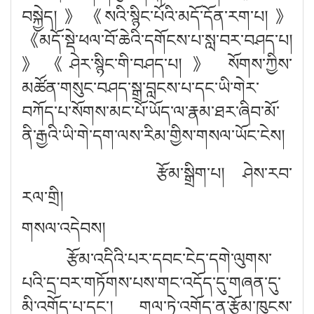
བསྐྱེད།
》《
སའི་སྙིང་པོའི་མདོ་དོན་རག་པ།
》
《
མདོ་སྡེ་ཕལ་བོ་ཆེའི་དགོངས་པ་སླ་བར་བཤད་པ།
》《
ཤེར་སྙིང་གི་བཤད་པ།
》
སོགས་ཀྱིས་
མཚོན་གསུང་བཤད་སྒྲ་བླངས་པ་དང་ཡི་གེར་
བཀོད་པ་སོགས་མང་པོ་ཡོད་ལ་རྣམ་ཐར་ཞིབ་མོ་
ནི་རྒྱའི་ཡི་གེ་དག་ལས་རིམ་གྱིས་གསལ་ཡོང་ངེས།
རྩོམ་སྒྲིག་པ།
ཤེས་རབ་
རལ་གྲི།
གསལ་འདེབས།
རྩོམ་འདིའི་པར་དབང་ངེད་དགེ་ལུགས་
པའི་དྲ་བར་གཏོགས་པས་གང་འདོད་དུ་གཞན་དུ་
མི་འགོད་པ་དང་། གལ་ཏེ་འགོད་ན་རྩོམ་ཁུངས་