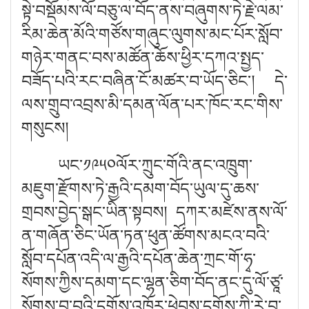
སྟེ་བསྡོམས་ལོ་བཅུ་ལ་བོད་ནས་བཞུགས་ཏེ་རྗེ་ལམ་
རིམ་ཆེན་མོའི་གཙོས་གཞུང་ལུགས་མང་པོར་སློབ་
གཉེར་གནང་བས་མཚོན་ཆོས་ཕྱིར་དཀའ་སྤྱད་
བཟོད་པའི་རང་བཞིན་ངོ་མཚར་བ་ཡོད་ཅིང་། དེ་
ལས་གྲུབ་འབྲས་མི་དམན་ལོན་པར་ཁོང་རང་གིས་
གསུངས།
ཡང་༡༩༥༠ལོར་ཀྲུང་གོའི་ནང་འཁྲུག་
མཇུག་རྫོགས་ཏེ་རྒྱའི་དམག་བོད་ཡུལ་དུ་ཆས་
གྲབས་བྱེད་སྒང་ཡིན་སྟབས། དཀར་མཛེས་ནས་ལོ་
ན་གཞོན་ཅིང་ཡོན་ཏན་ཕུན་ཚོགས་མངའ་བའི་
སློབ་དཔོན་འདི་ལ་རྒྱའི་དཔོན་ཆེན་ཀྲང་གོ་ཧྭ་
སོགས་ཀྱིས་དམག་དང་ལྷན་ཅིག་བོད་ནང་དུ་ལོ་ཙཱ་
སོགས་བྱ་བའི་དགོས་འཁོར་ཕེབས་དགོས་ཀྱི་རེ་བ་