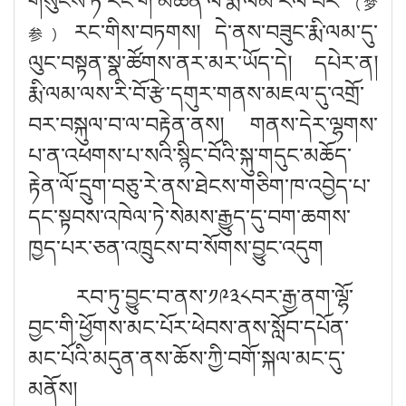
གསུངས་ཏེ་རང་གི་མཚན་ལ་རྨི་ལམ་རོལ་བར་
（梦
རང་གིས་བཏགས། དེ་ནས་བཟུང་རྨི་ལམ་དུ་
参）
ལུང་བསྟན་སྣ་ཚོགས་ནར་མར་ཡོད་དེ། དཔེར་ན།
རྨི་ལམ་ལས་རི་བོ་རྩེ་དགུར་གནས་མཇལ་དུ་འགྲོ་
བར་བསྐུལ་བ་ལ་བརྟེན་ནས། གནས་དེར་ལྷགས་
པ་ན་འཕགས་པ་སའི་སྙིང་བོའི་སྐུ་གདུང་མཆོད་
རྟེན་ལོ་དྲུག་བཅུ་རེ་ནས་ཐེངས་གཅིག་ཁ་འབྱེད་པ་
དང་སྟབས་འཁེལ་ཏེ་སེམས་རྒྱུད་དུ་བག་ཆགས་
ཁྱད་པར་ཅན་འཁྲུངས་བ་སོགས་བྱུང་འདུག
རབ་ཏུ་བྱུང་བ་ནས་༡༩༣༨བར་རྒྱ་ནག་ལྷོ་
བྱང་གི་ཕྱོགས་མང་པོར་ཕེབས་ནས་སློབ་དཔོན་
མང་པོའི་མདུན་ནས་ཆོས་ཀྱི་བགོ་སྐལ་མང་དུ་
མནོས།