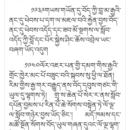
༡༩༣༩གཡས་གཡོན་དུ་བོད་ཀྱི་བླ་མ་རྒྱའི་
ནང་དུ་ཕེབས་པ་དག་ལ་མཇལ་བའི་རྐྱེན་བྱས་བོད་
ནང་དུ་ཕེབས་འདོད་དང་ཟབ་མོ་སྔགས་ལ་སློབ་
འདོད་ཀྱི་བློ་དང་པོར་སྐྱེས་ཤིང་ཆོས་འབྲེལ་ཡང་
བཞག་ཡོད་འདུག
༡༩༤༠ལོར་འཇར་པན་གྱི་དམག་གིས་རྒྱའི་
གྲོང་ཁྱེར་མང་པོ་བཟུང་བའི་སྐབས་སུ་ཕྱི་ལ་ཐོན།
རིམ་གྱིས་རྒྱ་གར་བརྒྱུད་ནས་བོད་དབུས་གཙང་གི་
ཡུལ་དུ་ལྷགས་ཏེ། གྲྭ་ས་ཆེན་པོ་སེར་ར་ནས་སློབ་
དཔོན་བྱམས་པ་རིན་པོ་ཆེ་སོགས་བསྟེན་ཏེ་ལོ་ལྔ་
ལ་སློབ་གཉེར་བྱས་ཡོད་ཅིང་། མདོ་ཁམས་དང་
མཚོ་སྔོན་སོགས་བོད་ཡུལ་གཞན་དུའང་ལོ་ལྔ་ལྷག་