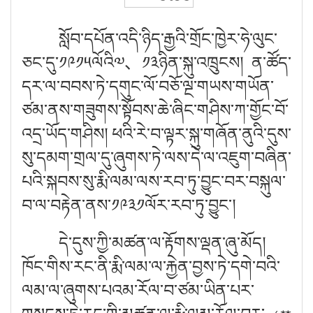
སློབ་དཔོན་འདི་ཉིད་རྒྱའི་གྲོང་ཁྱེར་ཧེ་ལུང་
ཅང་དུ་༡༩༡༥ལོའི༧
、
༡༣ཉིན་སྐུ་འཁྲུངས། ན་ཚོད་
དར་ལ་བབས་ཏེ་དགུང་ལོ་བཅོ་ལྔ་གཡས་གཡོན་
ཙམ་ནས་གཟུགས་སྟོབས་ཆེ་ཞིང་གཤིས་ཀ་གྱོང་བོ་
འདྲ་ཡོད་གཤིས། ཕའི་རེ་བ་ལྟར་སྐུ་གཞོན་ནུའི་དུས་
སུ་དམག་གྲལ་དུ་ཞུགས་ཏེ་ལས་དེ་ལ་འཇུག་བཞིན་
པའི་སྐབས་སུ་རྨི་ལམ་ལས་རབ་ཏུ་བྱུང་བར་བསྐུལ་
བ་ལ་བརྟེན་ནས་༡༩༣༡ལོར་རབ་ཏུ་བྱུང་།
དེ་དུས་ཀྱི་མཚན་ལ་རྟོགས་ལྡན་ཞུ་མོད།
ཁོང་གིས་རང་ནི་རྨི་ལམ་ལ་རྐྱེན་བྱས་ཏེ་དགེ་བའི་
ལམ་ལ་ཞུགས་པའམ་རོལ་བ་ཙམ་ཡིན་པར་