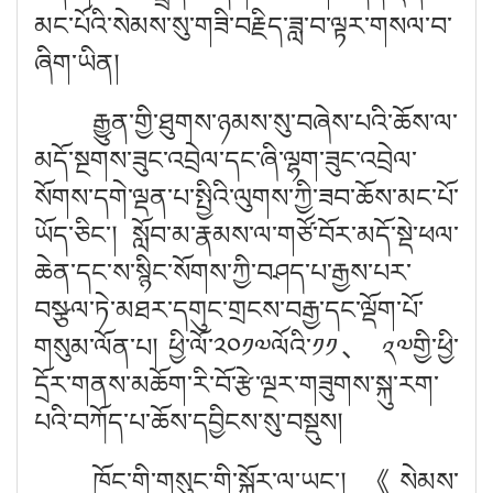
མང་པོའི་སེམས་སུ་གཟི་བརྗིད་ཟླ་བ་ལྟར་གསལ་བ་
ཞིག་ཡིན།
རྒྱུན་གྱི་ཐུགས་ཉམས་སུ་བཞེས་པའི་ཆོས་ལ་
མདོ་སྔགས་ཟུང་འབྲེལ་དང་ཞི་ལྷག་ཟུང་འབྲེལ་
སོགས་དགེ་ལྡན་པ་སྤྱིའི་ལུགས་ཀྱི་ཟབ་ཆོས་མང་པོ་
ཡོད་ཅིང་། སློབ་མ་རྣམས་ལ་གཙོ་བོར་མདོ་སྡེ་ཕལ་
ཆེན་དང་ས་སྙིང་སོགས་ཀྱི་བཤད་པ་རྒྱས་པར་
བསྩལ་ཏེ་མཐར་དགུང་གྲངས་བརྒྱ་དང་ལྡོག་པོ་
༢
གསུམ་ལོན་པ། ཕྱི་ལོ་༢༠༡༧ལོའི་༡༡
、
༧གྱི་ཕྱི་
དྲོར་གནས་མཆོག་རི་བོ་རྩེ་ལྔར་གཟུགས་སྐུ་རག་
པའི་བཀོད་པ་ཆོས་དབྱིངས་སུ་བསྡུས།
ཁོང་གི་གསུང་གི་སྐོར་ལ་ཡང་།
《
སེམས་