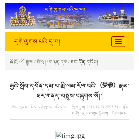
དགེ་ལུགས་པའི་དྲ་བ།
Toggle
navigation
首页
/
ལོ་རྒྱུས།
/
མི་སྣ།
/
གཞན་དག
/ ནང་དོན་དངོས།
རྒྱའི་སློབ་དཔོན་དམ་པ་རྨི་ལམ་རོལ་བའི་（梦参）རྣམ་
ཐར་གནད་བསྡུས་བཞུགས་སོ། །
ཡོང་ཁུངས། ངེད་དགེ་ལུགས་པའི་དྲ་བ། སྤེལ་དུས། 2017-11-29 22:35:54 རྩོམ་
པ་པོ། རུ་མང་ལུང་རྟོགས། ཀློག་ཐེངས།