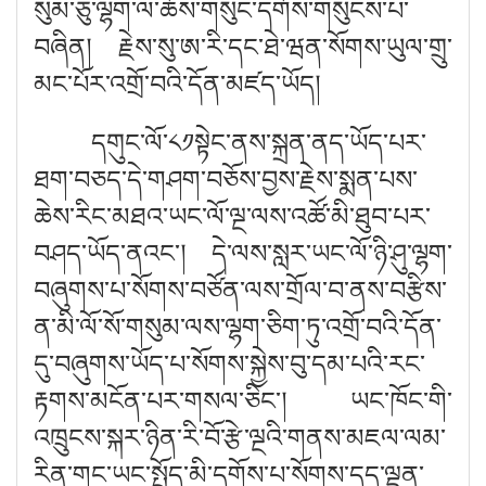
སུམ་ཅུ་ལྷག་ལ་ཆོས་གསུང་དགོས་གསུངས་པ་
བཞིན། རྗེས་སུ་ཨ་རི་དང་ཐེ་ཝན་སོགས་ཡུལ་གྲུ་
མང་པོར་འགྲོ་བའི་དོན་མཛད་ཡོད།
དགུང་ལོ་༨༡སྟེང་ནས་སྐྲན་ནད་ཡོད་པར་
ཐག་བཅད་དེ་གཤག་བཅོས་བྱས་རྗེས་སྨན་པས་
ཆེས་རིང་མཐའ་ཡང་ལོ་ལྔ་ལས་འཚོ་མི་ཐུབ་པར་
བཤད་ཡོད་ནའང་། དེ་ལས་སླར་ཡང་ལོ་ཉི་ཤུ་ལྷག་
བཞུགས་པ་སོགས་བཙོན་ལས་གྲོལ་བ་ནས་བརྩིས་
ན་མི་ལོ་སོ་གསུམ་ལས་ལྷག་ཅིག་ཏུ་འགྲོ་བའི་དོན་
དུ་བཞུགས་ཡོད་པ་སོགས་སྐྱེས་བུ་དམ་པའི་རང་
རྟགས་མངོན་པར་གསལ་ཅིང་། ཡང་ཁོང་གི་
འཁྲུངས་སྐར་ཉིན་རི་བོ་རྩེ་ལྔའི་གནས་མཇལ་ལམ་
རིན་གང་ཡང་སྤྲོད་མི་དགོས་པ་སོགས་དད་ལྡན་