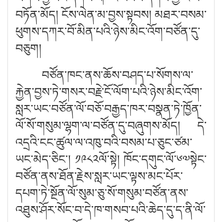
བཏོན་མོད། ངོས་ལེན་མ་བྱས་སྟབས། མཐར་བསམ་
ཕུགས་དཀར་བོ་མིན་པའི་ཉེས་མིང་འོག་བཙོན་དུ་
བཅུག།
བཙོན་ཁང་ནས་ཆོས་བཤད་པ་སོགས་ལ་
རྐྱེན་བྱས་ཏེ་གསར་བརྗེ་ངོ་ལོག་པའི་ཉེས་མིང་འོག་
སླར་ཡང་བཙོན་ལོ་བཅོ་བརྒྱད་ཁར་བསྣན་ཏེ་ཁྱོན་
ལོ་སོ་གསུམ་ལྷག་ལ་བཙོན་དུ་བཞུགས་མོད། དེ་
འདྲའི་ངང་ཚུལ་ལ་འཁུ་བའི་བསམ་པ་ཅུང་ཙམ་
ཡང་མེད་ཅིང་། ༡༩༨༢ལོ་སྟེ། ཁོང་དགུང་ལོ་༦༧སྟེང་
བཙོན་ནས་ཐོན་རྗེས་སླར་ཡང་ལྟས་མང་པོར་
དཔག་ཏེ་སྔོན་ལོ་སུམ་ཅུ་སོ་གསུམ་བཙོན་ནས་
འཐུས་ཤོར་སོང་བ་དེ་ཁ་གསབ་པའི་ཆེད་དུ་ད་ནི་ལོ་