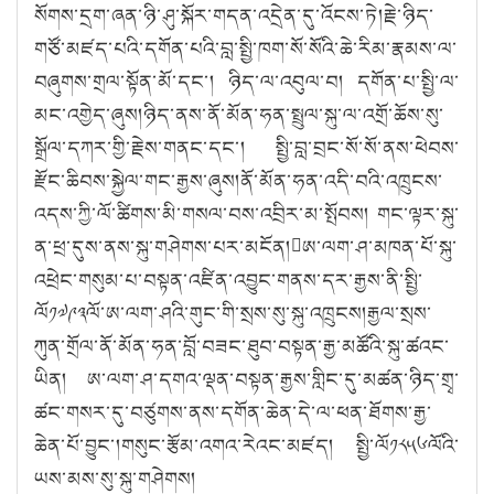
སོགས་དྲག་ཞན་ཉི་ཤུ་སྐོར་གདན་འདྲེན་དུ་འོངས་ཏེ།རྗེ་ཉིད་
གཙོ་མཛད་པའི་དགོན་པའི་བླ་སྤྱི་ཁག་སོ་སོའི་ཆེ་རིམ་རྣམས་ལ་
བཞུགས་གྲལ་སྟོན་མོ་དང་། ཉིད་ལ་འབུལ་བ། དགོན་པ་སྤྱི་ལ་
མང་འགྱེད་ཞུས།ཉིད་ནས་ནོ་མོན་ཧན་སྤྲུལ་སྐུ་ལ་འགྲོ་ཆོས་སུ་
སྒྲོལ་དཀར་གྱི་རྗེས་གནང་དང་། སྤྱི་བླ་བྲང་སོ་སོ་ནས་ཕེབས་
རྫོང་ཆིབས་སྐྱེལ་གང་རྒྱས་ཞུས།ནོ་མོན་ཧན་འདི་བའི་འཁྲུངས་
འདས་ཀྱི་ལོ་ཚིགས་མི་གསལ་བས་འབྲིར་མ་སྤོབས། གང་ལྟར་སྐུ་
ན་ཕྲ་དུས་ནས་སྐུ་གཤེགས་པར་མངོན།ཨ་ལག་ཤ་མཁན་པོ་སྐུ་
འཕྲེང་གསུམ་པ་བསྟན་འཛིན་འབྱུང་གནས་དར་རྒྱས་ནི་སྤྱི་
ལོ༡༧༩༣ལོ་ཨ་ལག་ཤའི་གུང་གི་སྲས་སུ་སྐུ་འཁྲུངས།རྒྱལ་སྲས་
ཀུན་གྲོལ་ནོ་མོན་ཧན་བློ་བཟང་ཐུབ་བསྟན་རྒྱ་མཚོའི་སྐུ་ཚའང་
ཡིན། ཨ་ལག་ཤ་དགའ་ལྡན་བསྟན་རྒྱས་གླིང་དུ་མཚན་ཉིད་གྲྭ་
ཚང་གསར་དུ་བཙུགས་ནས་དགོན་ཆེན་དེ་ལ་ཕན་ཐོགས་རྒྱ་
ཆེན་པོ་བྱུང་།གསུང་རྩོམ་འགའ་རེའང་མཛད། སྤྱི་ལོ༡༨༥༦ལོའི་
ཡས་མས་སུ་སྐུ་གཤེགས།