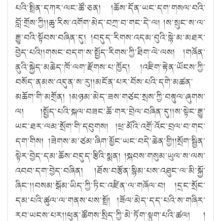
པའི་སྤྲིན་དཀར་ལང་ཚོ་ཅན། །ཆོས་དོན་ཡང་དག་གསལ་བའི་
བློ་གྲོས་ཀྱི།།ཆུ་རིས་འགོག་མེད་བཀྲ་བ་གང་དེ་ལ། །ས་སྲུང་ས་ལ་
རྒྱུ་བའི་སྟོབས་བཞིན་དུ། །བདུད་རིགས་འདམ་བུའི་སྙེ་མ་མཐར་
བྱེད་པའི།།གསང་བདག་ས་སྤྱོད་རིགས་ཀྱི་ཐིག་ལེ་ལས། །གཞོན་
ནུའི་སྐྱེད་མཆེད་ཁོ་ལག་རྫོགས་པ་ཁྱོད། །འཇིག་རྟེན་ཡོངས་ཀྱི་
བསོད་ནམས་འདུན་ས་རུ།།མངོན་པར་བོས་པའི་དགེ་མཚན་
མཆོག་གི་མགྲོན། །མཉམ་མེད་ཟས་གཙང་སྲས་ཀྱི་བརྟུལ་ཞུགས་
ལ། །སྤྱོད་པའི་སྐལ་བཟང་ཆོ་གར་བྲེལ་བཞིན་དུ།།ས་སྟེང་རྒྱུ་
ཡང་ཐར་ལམ་སྲོག་གི་དབུགས། །ཕྲ་མོའི་འགྲོ་འོང་བྲལ་བ་གང་
དག་གིས། །ཟེགས་མ་ཙམ་ཞིག་མྱོང་ཡང་བདེ་ཆེན་གྱི།།སྲོག་སྦྱིན་
སྟེར་བྱེད་དམ་ཆོས་བདུད་རྩིའི་སྨན། །སྐབས་གསུམ་ཡུལ་ས་ལས་
འབབ་དག་བྱེད་བཞིན། །ཐོས་བརྩོན་སྙིམ་པས་འཐུང་ལ་མི་སྐྱོ་
ཞིང་།།བསམ་སྒོམ་ཡིད་ཀྱི་ཏིང་འཛིན་ལ་གཞོལ་བ། །དྲང་སྲོང་
དམ་པའི་ཚུལ་ལ་གནས་པས་སྤྲོ། །ཟོལ་མེད་དད་པའི་ས་གཞིར་
རབ་ཡངས་པར།།ཕུན་ཚོགས་སྲིད་ཀྱི་མེ་ཏོག་སྟུག་པའི་ཚལ། །