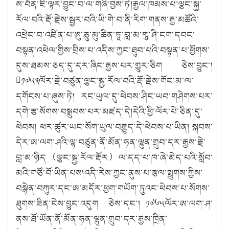
ས་བོན་ཇི་ལྟར་བྱུང་བ་ལ་གཞི་བྱས་ཏེ།རྒྱལ་ཁམས་པ་ལྕང་སྐྱ་
རོལ་བའི་རྡོ་རྗེས་སྦྱར་བའི་ཡི་གེ་བ་ནི་རིག་གནས་རྒྱ་མཚོའི་
འཕྲེང་བ་འཛིན་པ་ཨུ་ཅུ་མུ་ཆིན་ཏཱ་བླ་མ་གཱུ་ཤི་ངག་དབང་
བསྟན་འཕེལ་གྱིས་བྲིས་པ་འདིས་ཀྱང་ཐུབ་པའི་བསྟན་པ་ཕྱོགས་
དུས་ཐམས་ཅད་དུ་དར་ཞིང་རྒྱས་པར་གྱུར་ཅིག ཅེས་བྱུང་།
༡༧༥༣ལོར་རྗེ་བཙུན་ལྕང་སྐྱ་རོལ་བའི་རྡོ་རྗེས་གོང་མ་ལ་
དགོངས་པ་ཞུས་ཏེ། རང་ཡུལ་དུ་ཕེབས་ཤིང་ཡབ་གཤེགས་པར་
དགེ་རྩ་སོགས་བསྒྲུབས་པར་མཛད་དེ།དེའི་ཕྱི་ལོར་པེ་ཅིན་དུ་
ཕེབས། ཕར་ཚུར་ཡང་སོག་ཡུལ་བརྒྱུད་དེ་ཕེབས་པ་ཡིན། སྐབས་
དེར་ཨ་ལག་ཤའི་ལྷ་བཙུན་ནོ་མོན་ཧན་ལྷུན་གྲུབ་དར་རྒྱས་རྗེ་
བླ་མ་ཉིད（ལྕང་སྐྱ་རོལ་རྡོར）ལ་དད་པ་ཁ་ཞེ་མེད་པའི་སློབ་
མའི་གཙོ་བོ་ཡིན་པས།འདི་རེས་ཀྱང་ནུས་པ་རྩལ་སྤྲུགས་ཀྱིས་
བསྙེན་བཀུར་དང་ཨ་མདོར་ཕྱག་གཡོག་ཏུའང་ཕེབས་པ་སོགས་
ཐུགས་ཟིན་ངེས་བྱུང་འདུག ཅེས་དང་། ༡༧༦༥ལོར་ཨ་ལག་ཤ་
ནས་ཐོ་ཡོན་ནོ་མོན་ཧན་ལྷུན་གྲུབ་དར་རྒྱས་ཁྲིན་