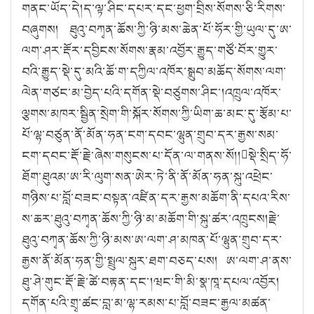
གནང་ཡོད་དེ།ད་ལྟ་ཤིང་དཔར་དང་ཕྱག་བྲིས་སོགས་ཅི་རིགས་
བཞུགས། ཐུའུ་བཀྭན་ཆོས་ཀྱི་ཉི་མས་ཆེན་པོ་ཧོར་གྱི་ཡུལ་དུ་ཨ་
ལག་ཤར་རྡོར་དབྱིངས་སོགས་རྣམ་འབྱོར་རྒྱུད་གཙོ་བོར་གྱུར་
བའི་རྒྱུད་སྡེ་དུ་མའི་ཆོ་ག་དཀྱིལ་འཁོར་སྒྲུབ་མཆོད་སོགས་ལག་
ལེན་གཙང་མ་བྱེད་པའི་དགོན་སྡེ་བཙུགས་ཤིང་།འཁྲུལ་འཁོར་
ལྕགས་མཁར་སྦྱིན་སྲེག་གི་སྐོར་སོགས་ཀྱི་ཡིག་ཆ་མང་དུ་རྩོམ་པ་
པོ་ལྷ་བཙུན་ནོ་མོན་ཧན་ངག་དབང་ལྷུན་གྲུབ་དར་རྒྱས་སམ་
ངག་དབང་རྡོ་རྗེ་ཞེས་གསུངས་པ་དོན་ལ་གནས་སོ།།སྡེ་སྲིད་ཧོ་
ཐོག་ཐུའམ་ཨ་རི་ལུག་སན་ཨེར་ཏེ་ནི་ནོ་མོན་ཧན་སྐུ་འཕྲེང་
གཉིས་པ་བློ་བཟང་བསྟན་འཛིན་དར་རྒྱས་མཆོག་ནི་དཔའ་རིས་
ས་ཆར་ཐུའུ་བཀྭན་ཆོས་ཀྱི་ཉི་མ་མཆོག་གི་སྐུ་ཚར་འཁྲུངས།རྗེ་
ཐུའུ་བཀྭན་ཆོས་ཀྱི་ཉི་མས་ཨ་ལག་ཤ་མཁན་པོ་ལྷུན་གྲུབ་དར་
རྒྱས་ནོ་མོན་ཧན་གྱི་སྤྲུལ་སྐུར་ཐག་བཅད་པས། ཨ་ལག་ཤ་ནས་
ཐུ་ཤེ་གུང་རྡོ་རྗེ་ཚེ་བརྟན་དང་།ཝང་གི་མི་སྣ་ཁཱ་དཔལ་འབྱོར།
དགོན་པའི་གྲྭ་ཚང་བླ་མ་ལྷ་རམས་པ་བློ་བཟང་རྒྱལ་མཚན་