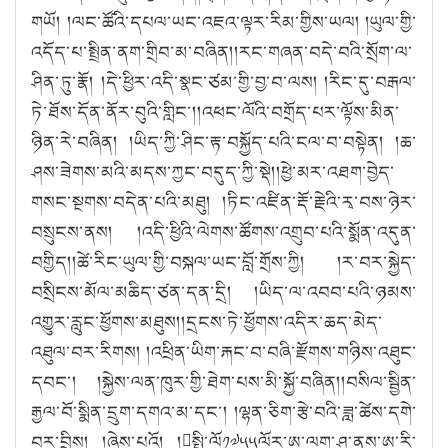
གཡོ། །ལང་ཚོའི་དཔལ་ཡང་འཇའ་ལྟར་རིམ་གྱིས་ཡལ། །ཡུལ་གྱི་
འདོད་པ་སྤྲིན་ནག་གྲིབ་མ་བཞིན།།རང་གཞན་བདེ་བའི་སྲོག་ལ་
ཤིན་ཏུ་རྣོ། །དེ་ཕྱིར་འདི་སྣང་ཙམ་གྱི་བྱ་བ་ལས། །རིང་དུ་བརྒལ་
ཏེ་ཐོས་དོན་ནོར་བུའི་གླིང་།།འཕང་ལོའི་བགྲོད་པར་ལྟོས་མིན་
ཉིན་རེ་བཞིན། །ཡིད་ཀྱི་ཤིང་རྟ་བསྐྱོད་པའི་ངལ་བ་བསྟེན། །ཆ་
ཤས་ཟེགས་མའི་མདས་ཀྱང་བདུད་ཀྱི་སྡེ།།ཕྱེ་མར་འཐག་བྱེད་
གསང་སྔགས་བདེན་པའི་མཐུ། །ཏིང་འཛིན་རྡོ་རྗེའི་རྭ་བས་ཉེར་
བསྲུངས་ནས། །འདི་ཕྱིའི་ལེགས་ཚོགས་འགྲུབ་པའི་སྨོན་འདུན་
བགྱིད།།ཚེ་རིང་ཡུལ་གྱི་བསྐལ་ཡང་བློ་གྲོས་ཀྱི། །ར་བར་སྐྱེད་
བསྲིངས་མོལ་མཆིད་ཙན་དན་དྲི། །ཡིད་ལ་འབབ་པའི་ཉམས་
འགྱུར་རླུང་ཕྱོགས་མཐུས།།དྲངས་ཏེ་ཕྱོགས་འདིར་ཆད་མེད་
འཐུལ་བར་རིགས། །འཕྲིན་ཡིག་རྐང་བ་བཞི་རྫོགས་གཉིས་འཐུང་
དབང་། །སྐྱེས་ལན་ཁུར་གྱི་ཐེག་པས་མི་སྐྱོ་བཞིན།།བསིལ་སྦྱིན་
རྒྱལ་བོ་སྨིན་དྲུག་དགའ་མ་དང་། །ལྷན་ཅིག་རྩེ་བའི་ཟླ་ཚེས་དགེ་
བར་བྲིས། །ཞེས་པའོ། །སྤྱི་ལོ༡༧༥༥ལོར་ཨ་ལག་ཤ་ནས་ཨ་རི་