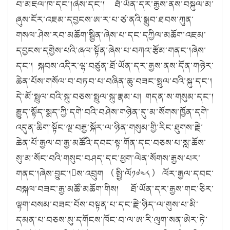
བ་མཇལ་ཁ་དང་།ཞེས་དང་། ཐོ་ཡོན་དར་རྒྱས་ནས་བསྐུལ་མ་
ཞུས་ངོར་འཇམ་དབྱངས་ཨ་ར་པ་ཙ་ནའི་སྒྲུབ་ཐབས་ཀུན་
གསལ་ཤེས་རབ་མཆོག་སྦྱིན་ཞེས་པ་དང་དཀྱིལ་མཆོག་འཇམ་
དབྱངས་དགྱེས་པའི་ཞལ་སྟོན་ཞེས་པ་བཀའ་རྩོམ་གནང་།ཞེས་
དང་། སྐབས་འདིར་ལྷ་བཙུན་ཐོ་ཡོན་དར་རྒྱས་ནས་དོན་གཉེར་
ཆེན་པོས་གསོལ་བ་བཏབ་པ་བཞིན་ཆུ་བཟང་སྤྲུལ་བའི་སྐུ་དང་།
དེ་མོ་སྤྲུལ་བའི་སྐུ་བཅས་སྤྲུལ་སྐུ་རྣམ་པ། གདན་ས་གསུམ་དང་།
རྒྱུད་སྟོད་སྨད་ཀྱི་དགེ་བའི་བཤེས་གཉེན་དུ་མ་སོགས་ཁྱོན་དགེ་
འདུན་ཆིག་སྟོང་ལྔ་བརྒྱ་སྐོར་ལ་ཉིན་གསུམ་གྱི་རིང་ཐུགས་རྗེ་
ཆེན་པོ་རྒྱལ་བ་རྒྱ་མཚོའི་དབང་སྟ་གོན་དང་བཅས་པ་སླ་ཆོས་
སུ་མ་སོང་བའི་གསུང་བཤད་དང་ཕྱག་ལེན་སོགས་རྒྱས་པར་
གནང་།ཞེས་བྱུང་།ས་འབྲུག（སྤྱི་ལོ༡༧༤༨）ལོར་རྒྱལ་དབང་
བསྐལ་བཟང་རྒྱ་མཚོ་མཆོག་གིས། ཐོ་ཡོན་དར་རྒྱས་གང་ཅིར་
ལྷག་བསམ་བཟང་བོས་བསྟན་པ་དང་རྗེ་ཉིད་ལ་གུས་པ་མི་
དམན་པ་བཅས་སུ་དགོངས་ཁོང་བ་ལ་ཨ་རི་ལུག་སན་ཨེར་ཏེ་