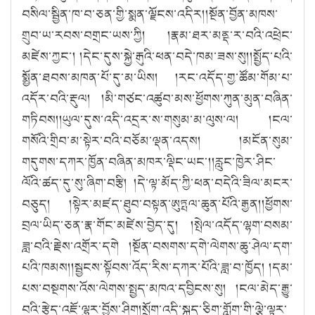
བསིལ་སྦྱིན་ཁ་བ་ཅན་གྱི་སྨན་ལྗོངས་འདིར།།སྔོན་བྱོན་མཁས་
གྲུབ་ཡ་རབས་བགྲང་ཡས་ཀྱི། །རྣམ་ཐར་མནྡ་ར་བའི་འཕྲེང་
མཛེས་ཀྱང་། །དེང་དུས་སྐྱེ་རྒུའི་ཕན་བདེ་ཁམ་ཟས་སུ།།སྤྱོད་པའི་
སྨྱོན་ཐབས་མཁན་པོ་དུ་མ་ཡིས། །རང་འདོད་གྱ་ཚོམ་གོམ་པ་
འདོར་བའི་རྡུལ། །མི་གཙང་འཚུབ་མས་ཕྱོགས་ཀུན་མུན་བཞིན་
གཏིབས།།ཡུལ་དུས་འདི་འདྲར་ས་གསུམ་མ་ལུས་ལ། །ངལ་
གསོའི་གྲིབ་མ་སྟེར་བའི་བཅོམ་ལྡན་འདས། །མངོན་སུམ་
གདུགས་དཀར་ཁྱོན་བཞིན་མཁར་ལྡིང་ཡང་།།རླུང་ཁྱེར་ཤིང་
ལོའི་ཚད་དུ་སུ་ཞིག་བརྩི། །དེ་ལྟ་མོད་ཀྱི་ཕན་བདེའི་ཟིལ་མངར་
བཅུད། །སྟེར་མཛད་ཐུབ་བསྟན་ཨུཏྤལ་ཆུན་པོའི་རྒྱན།།ཕྱོགས་
བྲལ་ཡིད་ཅན་རྣ་གོང་མཛེས་བྱེད་དུ། །སྤེལ་འདོད་ལྷག་བསམ་
ཟླ་བའི་རྗེས་འགྲོར་དགེ །སྔོན་བསགས་དགེ་ལེགས་ཆུ་ཤེལ་དག་
པའི་ཁམས།།སྦྱངས་སྟོབས་འོད་རིས་དཀར་པོའི་ཟླ་བ་ཁྱོད། །དམ་
པས་བསྔགས་འོས་ལེགས་སྤྱད་མཁའ་དབྱིངས་སུ། །ངལ་མེད་རྒྱུ་
བའི་རྩེད་འཇོ་ལྷུར་བྱོས་ཤིག།སྲོག་འདི་སྐད་ཅིག་གློག་གི་ལྕེ་ལྟར་