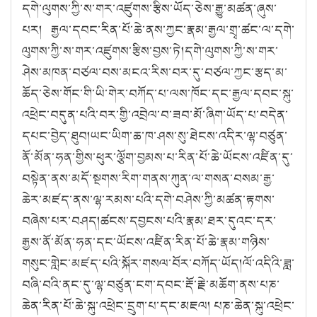
དགེ་ལུགས་ཀྱི་ས་གར་འཛུགས་རྩིས་ཡོད་ཅེས་རྒྱུ་མཚན་ཞུས་
པར། རྒྱལ་དབང་རིན་པོ་ཆེ་ནས་ཀྱང་རྣམ་རྒྱལ་གྲྭ་ཚང་ལ་དགེ་
ལུགས་ཀྱི་ས་གར་འཛུགས་རྩིས་བྱས་ཏེ།དགེ་ལུགས་ཀྱི་ས་གར་
ཤེས་མཁན་བཙལ་བས་མངའ་རིས་བར་དུ་བཙལ་ཀྱང་རྩད་མ་
ཆོད་ཅེས་གོང་གི་ཡི་གེར་བཀོད་པ་ལས་ཁོང་དང་རྒྱལ་དབང་སྐུ་
འཕྲེང་བདུན་པའི་བར་གྱི་འབྲེལ་བ་ཟབ་མོ་ཞིག་ཡོད་པ་བདེན་
དཔང་བྱེད་ཐུབ།ཡང་ཡིག་ཆ་ཁ་ཤས་སུ་ཐེངས་འདིར་ལྷ་བཙུན་
ནོ་མོན་ཧན་གྱིས་ཕུར་ལྕོག་བྱམས་པ་རིན་པོ་ཆེ་ཡོངས་འཛིན་དུ་
བསྟེན་ནས་མདོ་སྔགས་རིག་གནས་ཀུན་ལ་གསན་བསམ་རྒྱ་
ཆེར་མཛད་ནས་ལྷ་རམས་པའི་དགེ་བཤེས་ཀྱི་མཚན་རྟགས་
བཞེས་པར་བཤད།ཚངས་དབྱངས་པའི་རྣམ་ཐར་དུའང་དར་
རྒྱས་ནོ་མོན་ཧན་དང་ཡོངས་འཛིན་རིན་པོ་ཆེ་རྣམ་གཉིས་
གསུང་གླེང་མཛད་པའི་སྐོར་གསལ་བོར་བཀོད་ཡོད།ལོ་འདིའི་ཟླ་
བཞི་བའི་ནང་དུ་ལྷ་བཙུན་ངག་དབང་རྡོ་རྗེ་མཆོག་ནས་པཎ་
ཆེན་རིན་པོ་ཆེ་སྐུ་འཕྲེང་དྲུག་པ་དང་མཇལ། པཎ་ཆེན་སྐུ་འཕྲེང་