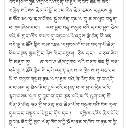
འདིར།ས་གསུམ་འགྲོ་བའི་འདྲེན་པ་རྒྱལ་དབང་ཐམས་ཅད་
མཁྱེན་གཟིགས་ཆེན་པོ་བློ་བཟང་རིན་ཆེན་ཚངས་དབྱངས་རྒྱ་
མཚོའི་ཞལ་སྔ་ནས་སོགས་སྐྱེས་ཆེན་དམ་པ་དུ་མས་ལུང་བསྟན་
པ་ལྟར།ཞེས་དང་། རབ་བྱུང་བཅུ་གསུམ་པའི་དབང་ཕྱུག་ཅེས་
པའི་མེ་གླང་ལོར་གསར་དུ་བཏབ་པའི་འདུས་སྡེ་ཆེན་པོ་ཕན་
བདེ་རྒྱ་མཚོའི་གླིང་ངམ།འཇམ་དབྱངས་གོང་མ་བདག་པོ་ཆེན་
པོས་བསྟན་རྒྱས་གླིང་ཞེས་མིང་བསྩལ། ཅེས་དང་། བཅའ་ཡིག་
གི་མཇུག་ཏུ། ཨ་ལག་ཤ་ཞེས་གྲགས་པའི་གནས་ཆེན་གྱི་ཕན་
བདེ་རྒྱ་མཚོའི་གླིང་གི་དགེ་འདུན་རྣམས་ལ་ཁྲིམས་སུ་བཅའ་བ་
ཡི་གེ་བསླབ་གསུམ་རྣམ་པར་རྒྱས་པའི་ཉི་འོད་ཅེས་བྱ་བ་འདི་
ཡང་མང་དུ་ཐོས་ཤིང་རྒྱལ་བའི་བསྟན་པ་ལ་བྱ་བ་བྱེད་པའི་
ལྷག་བསམ་ཕུལ་དུ་བྱུང་བ་དང་ལྡན་པའི་ཨ་རི་ལུག་སན་ཐོ་་
ཡོན་ནོ་མོན་ཧན་གྱིས་ནན་ཏན་ཆེན་པོས་བསྐུལ་བའི་ངོར།ཡུལ་
དུས་དང་བསྟུན་པའི་བླང་དོར་དང་། དཀྱིལ་འཁོར་ཆེན་པོའི་
སྒྲུབ་མཆོད་ཀྱི་ཕྱག་ལེན་སོགས་ཀྱི་སྐོར་རྣམས་ཁོང་བ་རྣམས་ཀྱི་