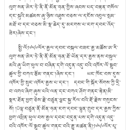
ལུག་སན་ཨེར་ཏེ་ནི་ནོ་མོན་ཧན་གྱིས་ཞབས་པད་བརྟན་གསོལ་
དང་སྐུའི་མཚམས་ཞུ་ཉིས་འཐུས་བཅས་ལ་དངོས་འབུལ་སྤམ་
མཐོ་བ་དང་བཅས་མི་སྣ་ཆེད་དུ་མངགས་པ་ངག་དབང་འོད་
ཟེར།ཞེས་དང་།
སྤྱི་ལོ༡༧༥༦ལོར་རྒྱལ་དབང་བསྐལ་བཟང་རྒྱ་མཚོས་ཨ་རི་
ལུག་སན་ཨེར་ཏེ་ནི་ནོ་མོན་ཧན་ཐོ་ཡོན་དར་རྒྱས་ནས་བསྐུལ་
མའི་ཞུ་ཡིག་ཕུལ་བ་བཞིན་དགེ་འདུན་འདུ་བའི་འཁོར་ལོ་སྒྲུབ་
ཚུལ་གྱི་བཀའ་རྩོམ་གནང་།ཞེས་དང་། ཡང་ཁོང་བས་དུས་
འཁོར་གྱི་སྲུང་འཁོར་རྒྱས་པ་དང་། དབང་གི་སྐོར་སོགས་ཀྱི་དྲི་
བ་འགའ་ཞིག་ཞུས་པའི་ལན་དང་བཀའ་ཤོག་གནང་རྟེན།མི་
སྣར་ཐོན་ཕྱག་ཅེས་རྗེ་བཙུན་ལྕང་སྐྱ་རོལ་བའི་རྡོ་རྗེས་གསུངས་
སོ། །ལྷ་བཙུན་ནོ་མོན་ཧན་ངག་དབང་ལྷུན་གྲུབ་དར་རྒྱས་ཀྱིས་
ཕྱག་འཕྲིན་ཕུལ་བས་རྒྱལ་དབང་བདུན་པས་དགེ་འདུན་འདུ་
བའི་འཁོར་ལོ་སྒྲུབ་ཚུལ་གནང་བའི་རྒྱུ་མཚན་ནི།༡༧༥༦ལོར་པཱ་