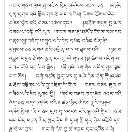
མཐར་གནས་ཡུལ་གྲུ་མཛེས་བྱེད་མདོངས་མཐའ་ཅན། །དཔྱོད་
ལྡན་དགའ་བའི་ཟློས་གར་ཅི་ཡང་མཛེས།།ལེགས་ཚོགས་ཡིད་
བཞིན་སྟེར་བའི་བསམ་འཕེལ་དང་། །མཆོག་གསུམ་བླ་མར་
བཅས་པ་བསྟི་བའི་ཡུལ། །གངས་ཅན་རྒྱ་མཚོའི་ངོགས་ལས་རང་
གནས་སུ།།འདོད་པ་གྲུབ་པའི་དེད་དཔོན་བཞིན་སོན་ཏེ། །
དབྱངས་ཅན་དགའ་མའི་མགྲིན་པ་ལས་བླངས་པའི། །ཉམས་
འགྱུར་བདུན་རྫོགས་སྙན་ངག་གླུ་ཡི་གཏམ།།སྣ་ཚོགས་བདོག་པ་
བཟང་བོའི་བཀྲ་ཤིས་སྐྱེས། །ཕོ་ཉའི་ལག་གིས་མངོན་སུམ་སྣང་
བར་སོན། །དགེ་མཚན་ཁྱད་པར་དུ་མའི་རིན་ཆེན་རྡོ།།འཕང་
མཐོར་བརྩིགས་པའི་གྲུ་འཛིན་རི་བོ་ལ། །གནས་བཅས་རྒྱལ་བ་
གཉིས་པའི་རིང་ལུགས་ཀྱི། །གསེར་བཟང་ཁྱད་ཆོས་འབར་བའི་
འོད་ཅན་བདག།འཁོར་བའི་མཚན་ཉིད་རྨོངས་རྒྱུའི་འཕྲུལ་
འཁོར་གྱིས། །མི་གཙང་ལུས་སུ་འཕངས་པའི་སྒྱུ་མའི་གྲོང་། །ནམ་
ཡང་ཡིད་བརྟན་མེད་ཀྱང་དེང་གི་དུས།།གློ་བུར་ཉེར་འཚེའི་དགྲ་
ཟླ་ཉེ་མ་གྱུར། །གང་གི་རེག་བྱ་ཚ་གདུང་དང་འཁོན་པའི། །