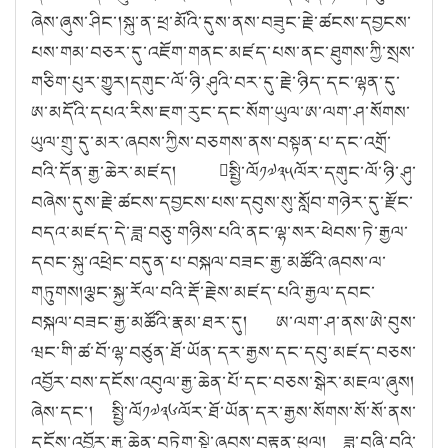
ཞེས་ཞུས་ཤིང་།སྐུ་ན་ཕྲ་མོའི་དུས་ནས་བཟུང་རྗེ་ཚངས་དབྱངས་
པས་གམ་བཅར་དུ་འཇོག་གནང་མཛད་པས་ནང་ཐུགས་ཀྱི་སྲས་
གཅིག་པུར་གྱུར།དགུང་ལོ་ཉི་ཤུའི་བར་དུ་རྗེ་ཉིད་དང་ལྷན་དུ་
ཨ་མདོའི་དཔའ་རིས་ཇག་རུང་དང་སོག་ཡུལ་ཨ་ལག་ཤ་སོགས་
ཡུལ་གྲུ་དུ་མར་ཞབས་ཀྱིས་བཅགས་ནས་བསྟན་པ་དང་འགྲོ་
བའི་དོན་རྒྱ་ཆེར་མཛད། སྤྱི་ལོ༡༧༣༥ལོར་དགུང་ལོ་ཉི་ཤུ་
བཞེས་དུས་རྗེ་ཚངས་དབྱངས་པས་དབུས་སུ་སློབ་གཉེར་དུ་རྫོང་
བདའ་མཛད་དེ་ཟླ་བཅུ་གཉིས་པའི་ནང་ལྷ་སར་ཕེབས་ཏེ་རྒྱལ་
དབང་སྐུ་འཕྲེང་བདུན་པ་བསྐལ་བཟང་རྒྱ་མཚོའི་ཞབས་ལ་
གཏུགས།ལྕང་སྐྱ་རོལ་བའི་རྡོ་རྗེས་མཛད་པའི་རྒྱལ་དབང་
བསྐལ་བཟང་རྒྱ་མཚོའི་རྣམ་ཐར་དུ། ཨ་ལག་ཤ་ནས་ཨེ་བུས་
ཝང་གི་ཚ་བོ་ལྷ་བཙུན་ཐོ་ཡོན་དར་རྒྱས་དང་དབུ་མཛད་བཅས་
འབྱོར་བས་དངོས་འབུལ་རྒྱ་ཆེན་པོ་དང་བཅས་སྒེར་མཇལ་ཞུས།
ཞེས་དང་། སྤྱི་ལོ༡༧༣༦ལོར་ཐོ་ཡོན་དར་རྒྱས་སོགས་སོ་སོ་ནས་
དངོས་འབྱོར་རྒྱ་ཆེན་བཏེག་སྟེ་ཞབས་བརྟན་ཕུལ། ཟླ་བཞི་བའི་