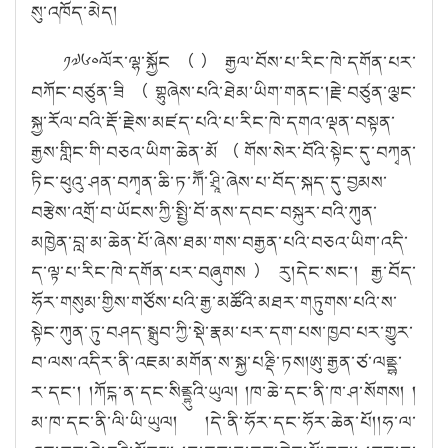
སུ་འཁོད་མེད།
༡༧༦༠ལོར་ལྷ་སྐྱོང（）རྒྱལ་བོས་པ་རིང་ཁེ་དགོན་པར་
བཀོང་བཙུན་ཟི（གྷུཞེས་པའི་ཐེམ་ཡིག་གནང་།རྗེ་བཙུན་ལྕང་
སྐྱ་རོལ་བའི་རྡོ་རྗེས་མཛད་པའི་པ་རིང་ཁེ་དགའ་ལྡན་བསྟན་
རྒྱས་གླིང་གི་བཅའ་ཡིག་ཆེན་མོ（གོས་སེར་བོའི་སྟེང་དུ་བཀྭན་
ཏིང་ཕུའུ་ཤན་བཀྭན་ཆི་ཏ་ཀོོ་ཤྲཱི་ཞེས་པ་བོད་སྐད་དུ་བྱམས་
བརྩེས་འགྲོ་བ་ཡོངས་ཀྱི་སྤྱི་བོ་ནས་དབང་བསྐུར་བའི་ཀུན་
མཁྱེན་བླ་མ་ཆེན་པོ་ཞེས་ཐམ་གས་བརྒྱན་པའི་བཅའ་ཡིག་འདི་
ད་ལྟ་པ་རིང་ཁེ་དགོན་པར་བཞུགས）རུ།དེང་སང་། རྒྱ་བོད་
ཧོར་གསུམ་གྱིས་གཙོས་པའི་རྒྱ་མཚོའི་མཐར་གཏུགས་པའི་ས་
སྟེང་ཀུན་ཏུ་བཤད་སྒྲུབ་ཀྱི་སྡེ་རྣམ་པར་དག་པས་ཁྱབ་པར་གྱུར་
བ་ལས་འདིར་ནི་འཇམ་མགོན་ས་སྐྱ་པཎྡི་ཏས།ཨུ་རྒྱན་ཙ་ལནྡྷ་
ར་དང་། །ཀོངྐ་ན་དང་སིནྡྷུའི་ཡུལ། །ཁ་ཆེ་དང་ནི་ཁ་ཤ་སོགས། །
མ་ཁ་དང་ནི་ལི་ཡི་ཡུལ། །དེ་ནི་ཧོར་དང་ཧོར་ཆེན་པོ།།ཧ་ལ་