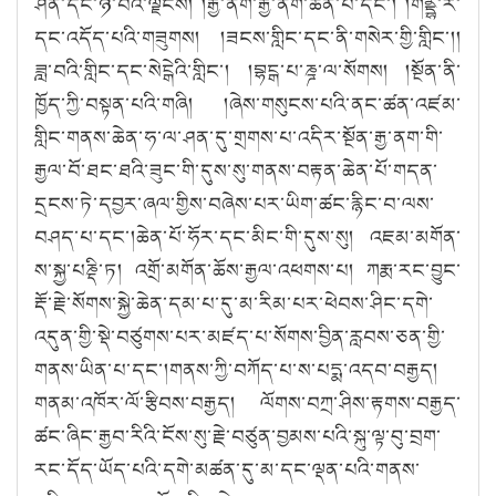
ཤན་དང་ཉེ་བའི་ལྗོངས། །རྒྱ་ནག་རྒྱ་ནག་ཆེན་པོ་དང་། །གནྡྷ་ར་
དང་འདོད་པའི་གཟུགས། །ཟངས་གླིང་དང་ནི་གསེར་གྱི་གླིང་།།
ཟླ་བའི་གླིང་དང་སེངྒེའི་གླིང་། །བྷངྒ་པ་ཎྜ་ལ་སོགས། །སྔོན་ནི་
ཁྱོད་ཀྱི་བསྟན་པའི་གཞི། །ཞེས་གསུངས་པའི་ནང་ཚན་འཛམ་
གླིང་གནས་ཆེན་ཧ་ལ་ཤན་དུ་གྲགས་པ་འདིར་སྔོན་རྒྱ་ནག་གི་
རྒྱལ་བོ་ཐང་ཐའི་ཟུང་གི་དུས་སུ་གནས་བརྟན་ཆེན་པོ་གདན་
དྲངས་ཏེ་དབྱར་ཞལ་གྱིས་བཞེས་པར་ཡིག་ཚང་རྙིང་བ་ལས་
བཤད་པ་དང་།ཆེན་པོ་ཧོར་དང་མིང་གི་དུས་སུ། འཇམ་མགོན་
ས་སྐྱ་པཎྡི་ཏ། འགྲོ་མགོན་ཆོས་རྒྱལ་འཕགས་པ། ཀརྨ་རང་བྱུང་
རྡོ་རྗེ་སོགས་སྐྱེ་ཆེན་དམ་པ་དུ་མ་རིམ་པར་ཕེབས་ཤིང་དགེ་
འདུན་གྱི་སྡེ་བཙུགས་པར་མཛད་པ་སོགས་བྱིན་རླབས་ཅན་གྱི་
གནས་ཡིན་པ་དང་།གནས་ཀྱི་བཀོད་པ་ས་པདྨ་འདབ་བརྒྱད།
གནམ་འཁོར་ལོ་རྩིབས་བརྒྱད། ལོགས་བཀྲ་ཤིས་རྟགས་བརྒྱད་
ཚང་ཞིང་རྒྱབ་རིའི་ངོས་སུ་རྗེ་བཙུན་བྱམས་པའི་སྐུ་ལྟ་བུ་བྲག་
རང་དོད་ཡོད་པའི་དགེ་མཚན་དུ་མ་དང་ལྡན་པའི་གནས་