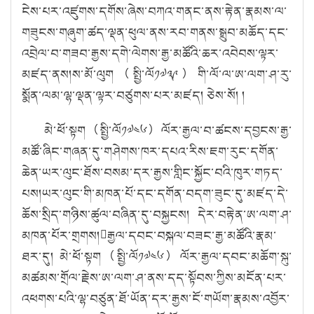
ངེས་པར་འཛུགས་དགོས་ཞེས་བཀའ་གནང་ནས་རྟེན་རྣམས་ལ་
གཟུངས་གཞུག་ཚད་ལྡན་ཕུལ་ནས་རབ་གནས་སྒྲུབ་མཆོད་དང་
འབྲེལ་བ་གཟབ་རྒྱས་དགེ་ལེགས་རྒྱ་མཚོའི་ཆར་འབེབས་ལྟར་
མཛད་ནས།ས་མོ་ལུག（སྤྱི་ལོ༡༧༣༩）གི་ལོ་ལ་ཨ་ལག་ཤ་རུ་
སྨོན་ལམ་ལྷ་ལྡན་ལྟར་བཙུགས་པར་མཛད། ཅེས་སོ། །
མེ་ཕོ་སྟག（སྤྱི་ལོ༡༧༤༦）ལོར་རྒྱལ་བ་ཚངས་དབྱངས་རྒྱ་
མཚོ་ཞིང་གཞན་དུ་གཤེགས་ཁར་དཔའ་རིས་ཇག་རུང་དགོན་
ཆེན་ཡར་ལུང་ཐོས་བསམ་དར་རྒྱས་གླིང་སྐྱོང་བའི་ཁུར་གཏད་
པས།ཡར་ལུང་གི་མཁན་པོ་དང་དགོན་བདག་ཟུང་དུ་མཛད་དེ་
ཆོས་སྲིད་གཉིས་ཚུལ་བཞིན་དུ་བསྐྱངས། དེར་བརྟེན་ཨ་ལག་ཤ་
མཁན་པོར་གྲགས།རྒྱལ་དབང་བསྐལ་བཟང་རྒྱ་མཚོའི་རྣམ་
ཐར་དུ། མེ་ཕོ་སྟག（སྤྱི་ལོ༡༧༤༦）ལོར་རྒྱལ་དབང་མཆོག་སྐུ་
མཚམས་གྲོལ་རྗེས་ཨ་ལག་ཤ་ནས་དད་སྟོབས་ཀྱིས་མངོན་པར་
འཕགས་པའི་ལྷ་བཙུན་ཐོ་ཡོན་དར་རྒྱས་ངོ་གཡོག་རྣམས་འབྱོར་