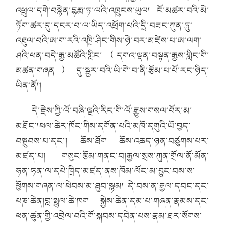
འཕྲུལ་དགེ་བསྙེན་དྷརྨ་ཏ་ལའི་འཁྲུངས་ཡུལ། ངོ་མཚར་བའི་མེ་
ཏོག་ཚར་དུ་དངར་བ་ལ་ཡིད་འཕྲོག་པའི་དྲི་བཟང་ཀུན་ཏུ་
འཐུལ་བའི་ཨ་ག་རའི་འཁྲི་ཤིང་གིས་ཉེ་བར་མཛེས་པ་ཨ་ལག་
ཤའི་ཕན་བདེ་རྒྱ་མཚོའི་གླིང་（དགའ་ལྡན་བསྟན་རྒྱས་གླིང་གི་
མཚན་གཞན）དུ་སྦྱར་བའི་ཡི་གེ་བ་ནི་རྩོམ་པ་པོ་རང་ཉིད་
ཡིན་ནོ།།
དེ་རྗེས་ཀྱི་ལོ་བཞི་ལྔའི་རིང་གི་ལོ་རྒྱུས་གསལ་བོར་མ་
མཐོང་།ཕལ་ཆེར་ཁོང་གིས་དགོན་པའི་མཁོ་དགུའི་ཡོ་བྱད་
བསྒྲུབས་པ་དང་། ཆོས་ཐོག ཆོས་འཆད་ཉན་བཙུགས་པར་
མཛད་པ། གསུང་རྩོམ་གནང་བ།རྒྱལ་སྲས་ཀུན་གྲོལ་ནོ་མོན་
ཧན་ཧན་ལ་དཔེ་ཁྲིད་མཛད་ནས་ཁོམ་ལོང་མ་བྱུང་བས་ས་
ཕྱོགས་གཞན་ལ་ཕེབས་མ་ཐུབ་སྙམ། དེ་བས་ན་རྒྱལ་དབང་དང་
པཎ་ཆེན།བླ་སྤྲུལ་ཆེ་ཁག སྐྱེས་ཆེན་དམ་པ་གཞན་རྣམས་དང་
ཕན་ཚུན་གྱི་འབྲེལ་བའི་གོ་སྐབས་དབེན་པས་རྣམ་ཐར་སོགས་