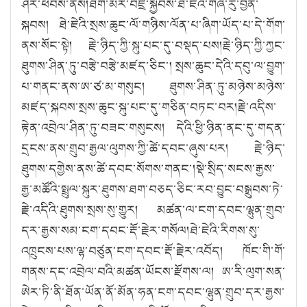
ཤར་ཕེབས་ནས།ཐོག་མར་བཛྲ་སྐྱབས་ཐེ་ཇེའི་གཞི་རུ་བྱོན་
སྐབས། ཐེ་ཇེའི་སྲས་ཆུང་ལོ་གཉིས་ལོན་པ་ཞིག་ཡོད་པ་དེ་གོག་
ནས་སོང་སྟེ། རྗེ་ཉིད་ཀྱི་སྐུ་པང་དུ་བསྡད་པས།རྗེ་ཉིད་ཀྱི་ཀྱང་
ཐུགས་ཤིན་ཏུ་བརྩེ་བརྩེ་མཛད་ཅིང་། སྲས་ཆུང་དེའི་དབུ་ལ་བྱུག་
པ་གནང་ནས་ཨ་ཙ་མ་གསུང། ཐུགས་ཤིན་ཏུ་མཉེས་མཉེས་
མཛད་སྐབས་སྲས་ཆུང་སྐུ་པང་དུ་གཅིན་བཏང་བར།རྗེ་འདིས་
རྟེན་འབྲེལ་ཤིན་ཏུ་བཟང་གསུངས། དེའི་ཕྱི་ཉིན་ནང་དུ་གདན་
དྲངས་ནས་གྲུབ་རྒྱལ་ལུགས་ཀྱི་ཚེ་དབང་ཞུས་པར། རྗེ་ཉིད་
ཐུགས་དགྱེས་ནས་ཚེ་དབང་སོགས་གནང་།སྡེ་སྲིད་སངས་རྒྱས་
རྒྱ་མཚོའི་སྤྲུལ་སྐུར་ཐུགས་ཐག་བཅད་ཅིང་རབ་བྱུང་བསྒྲུབས་ཏེ་
རྗེ་འདིའི་ཐུགས་སྲས་སུ་གྱུར། མཚན་ལ་ངག་དབང་ལྷུན་གྲུབ་
དར་རྒྱས་སམ་ངག་དབང་རྡོ་རྗེར་གསོལ།ཐེ་ཇེའི་རིགས་སུ་
འཁྲུངས་པས་ལྷ་བཙུན་ངག་དབང་རྡོ་རྗེར་འབོད། ཁོང་གི་གོ་
གནས་དང་འབྲེལ་བའི་མཚན་ཡོངས་རྫོགས་ལ། ཨ་རི་ལུག་སན་
ཨེར་ཏི་ནི་ཐོན་ཡོན་ནོ་མོན་ཧན་ངག་དབང་ལྷུན་གྲུབ་དར་རྒྱས་