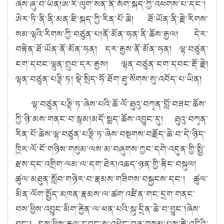
ཞེས་ཞུ་བ་ཡིན།ཨ་རི་ལུག་སན་ནི་སོག་སྐད་ཀྱི་འཕགས་པ་དང་།
ཨེར་ཏི་ནི་ནི་མན་ཇི་སྐད་ཀྱི་རིན་པོ་ཆེ། ཐོ་ཡོན་ནི་རྗེ་རིགས་
སམ་ལྷའི་རིགས་ཀྱི་བཙུན་པ།ནོ་མོན་ཧན་ནི་ཆོས་རྒྱལ། དེར་
བརྟེན་ཐོ་ཡོན་ནོ་མོན་ཧན། དར་རྒྱས་ནོ་མོན་ཧན། ལྷ་བཙུན་
ངག་དབང་ལྷུན་གྲུབ་དར་རྒྱས། ལྷན་བཙུན་ངག་དབང་རྡོ་རྗེ།
ལྷན་བཙུན་པཎྡི་ཏ། སྡེ་སྲིད་ཧོ་ཐོག་ཐུ་སོགས་སུ་འབོད་པ་ཡིན།
ལྷ་བཙུན་པཎྡི་ཏ་ཞེས་པའི་ཆོ་ལོ་ཐུའུ་བཀྭན་བློ་བཟང་ཆོས་
ཀྱི་ཉི་མས་གནང་བ་སྙམ།མདོ་སྨད་ཆོས་འབྱུང་དུ། ཐུའུ་བཀྭན་
རིན་པོ་ཆེས་ལྷ་བཙུན་པཎྡི་ཏ་ཞེས་བསྔགས་བརྗོད་ཆེ་བ་དེ་ཉིད་
ཁྲིར་ལོ་ངོ་གཉིས་གསུམ་ལས་མ་བཞུགས་ཀྱང་དགེ་འདུན་གྱི་སྤྱི་
རྫས་དང་འགྲིག་ལམ་ལ་དག་ཐེར།འཆད་ཉན་གྱི་རྟིང་བསྐུལ།
ཚུལ་མཐུན་སློབ་གཉེར་བ་རྣམས་གཟིགས་བསྐྱངས་དང་། ཚུལ་
མིན་ལོག་སྤྱོད་མཁན་རྣམས་ལ་ཚག་འཛིན་གང་དྲག་གནང་
བས་ཕྱིས་འབྱུང་མིག་རྐྱེན་ལ་ཕན་པའི་སྐུ་དྲིན་ཆེ་བ་བྱུང་།ཞེས་
བྱུང་། དུས་ཕྱིས་རྒྱལ་དབང་སྐུ་འཕྲེང་བཅུ་གསུམ་པས་རྗེ་འདིའི་