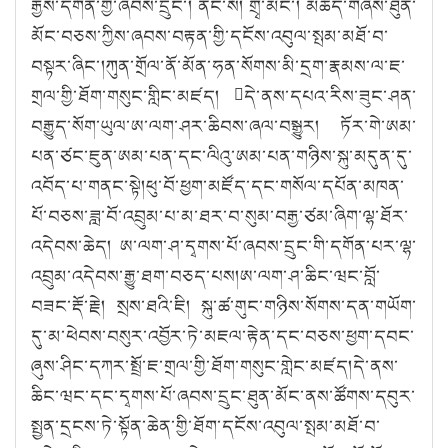
རྒྱས་དགོན་གྱི་ཞབས་དྲུང་། ནང་སོ། གྲྭ་མང་། མཆོད་གཞིས་ཐུན་
མོང་བཅས་ཀྱིས་ཞབས་བརྟན་གྱི་དངོས་འབུལ་སྤམ་མཐོ་བ་
བསྟར་ཞིང་།ཀུན་གྲོལ་ནོ་མོན་ཧན་སོགས་མི་དྲག་རྣམས་ལ་ཇ་
གྲལ་གྱི་ཐོག་གསུང་གླིང་མཛད། དེ་ནས་དཔའ་རིས་ཟུང་ཤན་
བརྒྱུད་སོག་ཡུལ་ཨ་ལག་ཤར་ཆིབས་ཞལ་བསྒྱུར། ཏོར་གེ་ཨམ་
པན་ཙང་ཇུན་ཨམ་པན་དང་ལིའུ་ཨམ་པན་གཉིས་སྐུ་མདུན་དུ་
འབོད་པ་གནང་སྟེ།ཕུ་བོ་ཕྱག་མཛོད་དང་གསོལ་དཔོན་མཁན་
པོ་བཅས་ཟླ་བོ་འབྲུམ་པ་མ་ཐར་བ་སུམ་བརྒྱ་ཙམ་ཞིག་ལྷ་ཐོར་
འདེབས་ཆེད། ཨ་ལག་ཤ་དྭགས་པོ་ཞབས་དྲུང་གི་དགོན་པར་ལྷ་
འབྲུམ་འདེབས་རྒྱུ་ཐག་བཅད་པས།ཨ་ལག་ཤ་ཆིང་ཝང་བློ་
བཟང་རྡོ་རྗེ། སྲས་ཐའི་ཇི། སྐུ་ཚ་གུང་གཉིས་སོགས་དན་གཡོག་
དུ་མ་ཕེབས་བསུར་འབྱོར་ཏེ་མཇལ་རྟེན་དང་བཅས་ཕྱག་དབང་
ཞུས་ཤིང་དཀར་སྤྲོ་ཇ་གྲལ་གྱི་ཐོག་གསུང་གླེང་མཛད།དེ་ནས་
ཆིང་ཝང་དང་དྭགས་པོ་ཞབས་དྲུང་ཐུན་མོང་ནས་ཚོགས་དབུར་
སྤྱན་དྲངས་ཏེ་སྟོན་ཆེན་གྱི་ཐོག་དངོས་འབུལ་སྤམ་མཐོ་བ་