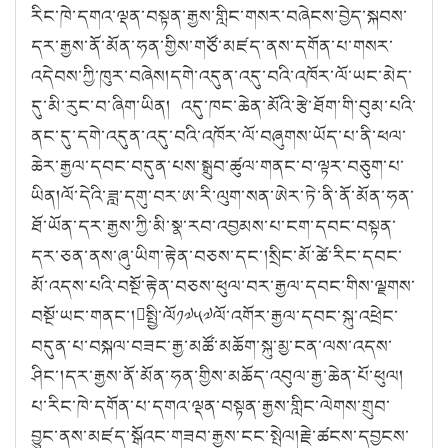
རིང་ཁེ་དགའ་ལྡན་བསྟན་རྒྱས་གླིང་གསར་བཞེངས་བྱེད་སྐབས་
དར་རྒྱས་ནོ་མོན་ཧན་གྱིས་གཙོ་མཛད་ནས་དགོན་པ་གསར་
འདེབས་ཀྱི་ཁུར་བཞེས།དགེ་འདུན་འདུ་བའི་འཁོར་ལོ་ཡང་མེད་
དུ་མི་རུང་བ་ཞིག་ཡིན། འདུ་ཁང་ཆེན་མོའི་རྩེ་ཐོག་གི་བུམ་པའི་
ནང་དུ་དགེ་འདུན་འདུ་བའི་འཁོར་ལོ་བཞུགས་ཡོད་པ་ནི་ཕལ་
ཆེར་རྒྱལ་དབང་བདུན་པས་སྒྲུབ་ཚུལ་གནང་བ་ལྟར་བཅུག་པ་
ཡིན།ལོ་དེའི་ཟླ་དགུ་བར་ཨ་རི་ལུག་སན་ཨེར་ཏེ་ནི་ནོ་མོན་ཧན་
ཐོ་ཡོན་དར་རྒྱས་ཀྱི་མི་སྣ་རབ་འབྱམས་པ་ངག་དབང་བསྟན་
དར་ཅན་ནས་ཞུ་ཡིག་རྟེན་བཅས་དང་།སྲིང་མོ་ཚེ་རིང་དབང་
མོ་འདས་པའི་བསྔོ་རྟེན་བཅས་ཕུལ་བར་རྒྱལ་དབང་གིས་ལྗགས་
བསྔོ་ཡང་གནང་།སྤྱི་ལོ༡༧༥༧ལོ་འགོར་རྒྱལ་དབང་སྐུ་འཕྲེང་
བདུན་པ་བསྐལ་བཟང་རྒྱ་མཚོ་མཆོག་སྐུ་མྱ་ངན་ལས་འདས་
ཤིང་།དར་རྒྱས་ནོ་མོན་ཧན་གྱིས་མཆོད་འབུལ་རྒྱ་ཆེན་པོ་ཕུལ།
པ་རིང་ཁེ་དགོན་པ་དགའ་ལྡན་བསྟན་རྒྱས་གླིང་ལེགས་གྲུབ་
བྱུང་ནས་མཛད་སྒོའང་གཟབ་རྒྱས་ངང་སྤེལ།རྗེ་ཚངས་དབྱངས་