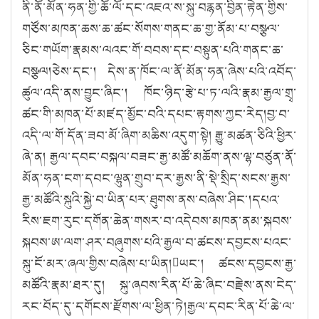
ནི་ནོ་མོན་ཧན་གྱི་ཆོ་ལོ་དང་འཇའ་ས་སྐུ་བརྙན་བྱིན་རྟེན་གྱིས་
གཙོས་མཁན་ཆས་ཆ་ཚང་སོགས་གནང་ཆ་གྱ་ནོམ་པ་བསྩལ་
ཅིང་གཡོག་རྣམས་ལའང་གོ་བབས་དང་བསྟུན་པའི་གནང་ཆ་
བསྩལ།ཅེས་དང་། དེས་ན་ཁོང་ལ་ནོ་མོན་ཧན་ཞེས་པའི་འབོད་
ཚུལ་འདི་ནས་བྱུང་ཞིང་། ཁོང་ཉིད་རྩེ་པ་ཏ་ལའི་རྣམ་རྒྱལ་གྲྭ་
ཚང་གི་མཁན་པོ་མཛད་མྱོང་བའི་དཔང་རྟགས་ཀྱང་རེད།བྱ་བ་
འདི་ལ་གོ་དོན་ཟབ་མོ་ཞིག་མཆིས་འདུག་སྟེ། རྒྱུ་མཚན་ཅིའི་ཕྱིར་
ཞེ་ན། རྒྱལ་དབང་བསྐལ་བཟང་རྒྱ་མཚོ་མཆོག་ནས་ལྷ་བཙུན་ནོ་
མོན་ཧན་ངག་དབང་ལྷུན་གྲུབ་དར་རྒྱས་ནི་སྡེ་སྲིད་སངས་རྒྱས་
རྒྱ་མཚོའི་སྐུའི་སྐྱེ་བ་ཡིན་པར་ཐུགས་ནས་བཞེས་ཤིང་།དཔའ་
རིས་ཇག་རུང་དགོན་ཆེན་གསར་བ་འདེབས་མཁན་ནམ་སྐབས་
སྐབས་ཨ་ལག་ཤར་བཞུགས་པའི་རྒྱལ་བ་ཚངས་དབྱངས་པའང་
སྐུ་ངོ་མར་ཞལ་གྱིས་བཞེས་པ་ཡིན།ཡང་། ཚངས་དབྱངས་རྒྱ་
མཚོའི་རྣམ་ཐར་དུ། སྐུ་ཞབས་རིན་པོ་ཆེ་ཞིང་བརྗེས་ནས་ངེད་
རང་བོད་དུ་དགོངས་རྫོགས་ལ་ཕྱིན་ཏེ།རྒྱལ་དབང་རིན་པོ་ཆེ་ལ་