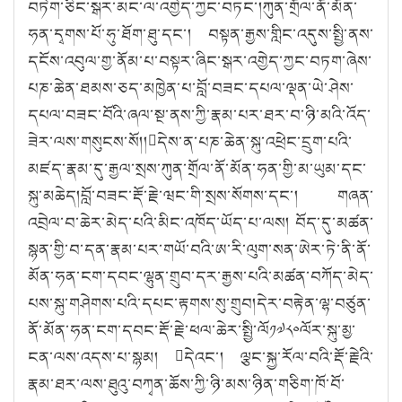
བཏེག་ཅིང་སྒར་མང་ལ་འགྱེད་ཀྱང་བཏང་།ཀུན་གྲོལ་ནོ་མོན་
ཧན་དྭགས་པོ་ཧུ་ཐོག་ཐུ་དང་། བསྟན་རྒྱས་གླིང་འདུས་སྤྱི་ནས་
དངོས་འབུལ་གྱ་ནོམ་པ་བསྟར་ཞིང་སྒར་འགྱེད་ཀྱང་བཏག་ཞེས་
པཎ་ཆེན་ཐམས་ཅད་མཁྱེན་པ་བློ་བཟང་དཔལ་ལྡན་ཡེ་ཤེས་
དཔལ་བཟང་བོའི་ཞལ་སྔ་ནས་ཀྱི་རྣམ་པར་ཐར་བ་ཉི་མའི་འོད་
ཟེར་ལས་གསུངས་སོ།།དེས་ན་པཎ་ཆེན་སྐུ་འཕྲེང་དྲུག་པའི་
མཛད་རྣམ་དུ་རྒྱལ་སྲས་ཀུན་གྲོལ་ནོ་མོན་ཧན་གྱི་མ་ཡུམ་དང་
སྐུ་མཆེད།བློ་བཟང་རྡོ་རྗེ་ཝང་གི་སྲས་སོགས་དང་། གཞན་
འབྲེལ་བ་ཆེར་མེད་པའི་མིང་འཁོད་ཡོད་པ་ལས། བོད་དུ་མཚན་
སྙན་གྱི་བ་དན་རྣམ་པར་གཡོ་བའི་ཨ་རི་ལུག་སན་ཨེར་ཏེ་ནི་ནོ་
མོན་ཧན་ངག་དབང་ལྷུན་གྲུབ་དར་རྒྱས་པའི་མཚན་བཀོད་མེད་
པས་སྐུ་གཤེགས་པའི་དཔང་རྟགས་སུ་གྲུབ།དེར་བརྟེན་ལྷ་བཙུན་
ནོ་མོན་ཧན་ངག་དབང་རྡོ་རྗེ་ཕལ་ཆེར་སྤྱི་ལོ༡༧༨༠ལོར་སྐུ་མྱ་
ངན་ལས་འདས་པ་སྙམ། དེའང་། ལྕང་སྐྱ་རོལ་བའི་རྡོ་རྗེའི་
རྣམ་ཐར་ལས་ཐུའུ་བཀྭན་ཆོས་ཀྱི་ཉི་མས་ཉིན་གཅིག་ཁོ་བོ་