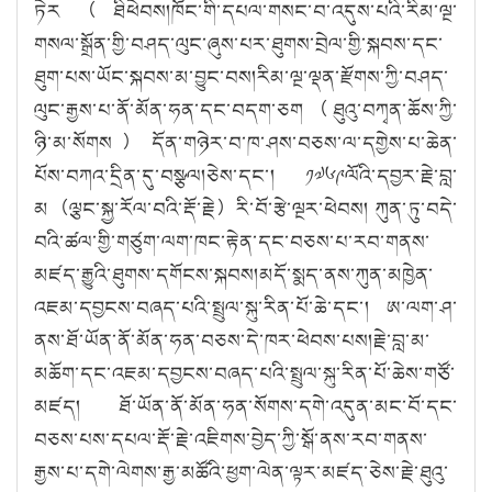
ཏེར（ཐིཕེབས།ཁོང་གི་དཔལ་གསང་བ་འདུས་པའི་རིམ་ལྔ་
གསལ་སྒྲོན་གྱི་བཤད་ལུང་ཞུས་པར་ཐུགས་བྲེལ་གྱི་སྐབས་དང་
ཐུག་པས་ཡོང་སྐབས་མ་བྱུང་བས།རིམ་ལྔ་ལྡན་རྫོགས་ཀྱི་བཤད་
ལུང་རྒྱས་པ་ནོ་མོན་ཧན་དང་བདག་ཅག（ཐུའུ་བཀྭན་ཆོས་ཀྱི་
ཉི་མ་སོགས）དོན་གཉེར་བ་ཁ་ཤས་བཅས་ལ་དགྱེས་པ་ཆེན་
པོས་བཀའ་དྲིན་དུ་བསྩལ།ཅེས་དང་། ༡༧༦༩ལོའི་དབྱར་རྗེ་བླ་
མ（ལྕང་སྐྱ་རོལ་བའི་རྡོ་རྗེ）རི་བོ་རྩེ་ལྔར་ཕེབས། ཀུན་ཏུ་བདེ་
བའི་ཚལ་གྱི་གཙུག་ལག་ཁང་རྟེན་དང་བཅས་པ་རབ་གནས་
མཛད་རྒྱུའི་ཐུགས་དགོངས་སྐབས།མདོ་སྨད་ནས་ཀུན་མཁྱེན་
འཇམ་དབྱངས་བཞད་པའི་སྤྲུལ་སྐུ་རིན་པོ་ཆེ་དང་། ཨ་ལག་ཤ་
ནས་ཐོ་ཡོན་ནོ་མོན་ཧན་བཅས་དེ་ཁར་ཕེབས་པས།རྗེ་བླ་མ་
མཆོག་དང་འཇམ་དབྱངས་བཞད་པའི་སྤྲུལ་སྐུ་རིན་པོ་ཆེས་གཙོ་
མཛད། ཐོ་ཡོན་ནོ་མོན་ཧན་སོགས་དགེ་འདུན་མང་བོ་དང་
བཅས་པས་དཔལ་རྡོ་རྗེ་འཇིགས་བྱེད་ཀྱི་སྒོ་ནས་རབ་གནས་
རྒྱས་པ་དགེ་ལེགས་རྒྱ་མཚོའི་ཕྱག་ལེན་ལྟར་མཛད་ཅེས་རྗེ་ཐུའུ་