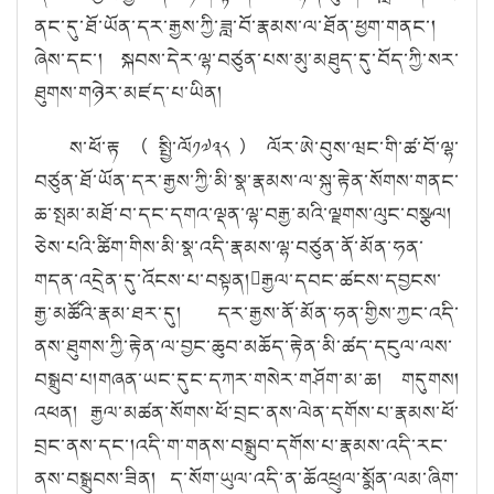
ནང་དུ་ཐོ་ཡོན་དར་རྒྱས་ཀྱི་ཟླ་བོ་རྣམས་ལ་ཐོན་ཕྱག་གནང་།
ཞེས་དང་། སྐབས་དེར་ལྷ་བཙུན་པས་མུ་མཐུད་དུ་བོད་ཀྱི་སར་
ཐུགས་གཉེར་མཛད་པ་ཡིན།
ས་ཕོ་རྟ（སྤྱི་ལོ༡༧༣༨）ལོར་ཨེ་བུས་ཝང་གི་ཚ་བོ་ལྷ་
བཙུན་ཐོ་ཡོན་དར་རྒྱས་ཀྱི་མི་སྣ་རྣམས་ལ་སྐུ་རྟེན་སོགས་གནང་
ཆ་སྤམ་མཐོ་བ་དང་དགའ་ལྡན་ལྷ་བརྒྱ་མའི་ལྗགས་ལུང་བསྩལ།
ཅེས་པའི་ཚིག་གིས་མི་སྣ་འདི་རྣམས་ལྷ་བཙུན་ནོ་མོན་ཧན་
གདན་འདྲེན་དུ་འོངས་པ་བསྟན།རྒྱལ་དབང་ཚངས་དབྱངས་
རྒྱ་མཚོའི་རྣམ་ཐར་དུ། དར་རྒྱས་ནོ་མོན་ཧན་གྱིས་ཀྱང་འདི་
ནས་ཐུགས་ཀྱི་རྟེན་ལ་བྱང་ཆུབ་མཆོད་རྟེན་མི་ཚད་དངུལ་ལས་
བསྒྲུབ་པ།གཞན་ཡང་དུང་དཀར་གསེར་གཤོག་མ་ཆ། གདུགས།
འཕན། རྒྱལ་མཚན་སོགས་ཕོ་བྲང་ནས་ལེན་དགོས་པ་རྣམས་ཕོ་
བྲང་ནས་དང་།འདི་ག་གནས་བསྒྲུབ་དགོས་པ་རྣམས་འདི་རང་
ནས་བསྒྲུབས་ཟིན། ད་སོག་ཡུལ་འདི་ན་ཆོའཕྲུལ་སྨོན་ལམ་ཞིག་