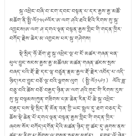
སྐུ་འཕྲེང་བཞི་བ་ངག་དབང་བསྟན་པ་དར་རྒྱས་རྒྱ་མཚོ་
མཆོག་ནི་སྤྱི་ལོ༡༨༥༧ལོར་ཨ་ལག་ཤའི་ཐའི་ཇིའི་རིགས་སུ་སྐུ་
འཁྲུངས།ཨ་ལག་ཤ་དགའ་ལྡན་བསྟན་རྒྱས་གླིང་གི་གདན་ཁྲིར་
བཀོད་རྗེས་ཆེར་མ་འགྱངས་པར་སྐུ་གཤེགས།
སྡེ་སྲིད་ཧོ་ཐོག་ཐུ་སྐུ་འཕྲེང་ལྔ་བ་ངོ་མཚར་གཞན་ཕན་
ཕུལ་བྱུང་སངས་རྒྱས་རྒྱ་མཚོའམ་མཚན་གཞན་ཚངས་སྲས་
བཞད་པའི་རྡོ་རྗེ་དང་ལྷ་བཙུན་རྣམ་རྒྱལ་རྡོ་རྗེར་འབོད་པ་འདི་
ཉིད།རབ་བྱུང་བཅོ་ལྔ་བའི་ལྕགས་ལུག（སྤྱི་ལོ༡༨༧༡）ལོའི་ཟླ་
བཅུ་བའི་ཚེས་བཅོ་བརྒྱད་ཉིན་ཨ་ལག་ཤའི་གུང་གི་རིགས་རུས་
སུ་སྐུ་བལྟམས།ཀུན་གཟིགས་པཎ་ཆེན་རིན་པོ་ཆེ་སྐུ་འཕྲེང་
བརྒྱད་པས་སྡེ་སྲིད་ནོ་མོན་ཧན་གྱི་ཡང་སྤྲུལ་དུ་ཐག་བཅད་དེ་
ཆོས་སྡེ་ཆེན་པོ་དགའ་ལྡན་བསྟན་རྒྱས་གླིང་གི་གདན་ཁྲིར་
ཞབས་སོར་བཀོད།དགོན་དེའི་མཚན་ཉིད་གྲྭ་ཚང་དུ་ཞུགས་ནས་
ཚད་མ་རིག་པ་སོགས་ལ་གསན་སྦྱངས་མཛད། དགུང་ལོ་ཉེར་