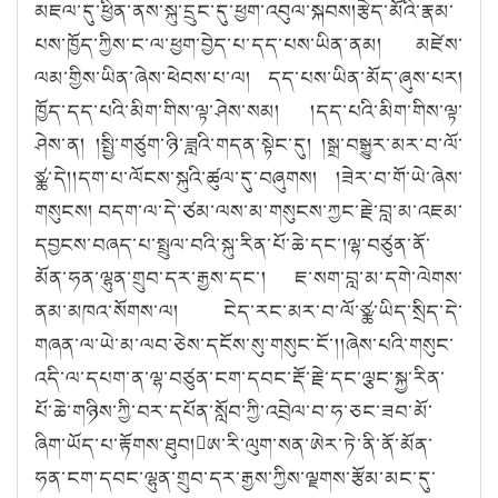
མཇལ་དུ་ཕྱིན་ནས་སྐུ་དྲུང་དུ་ཕྱག་འབུལ་སྐབས།རྩེད་མོའི་རྣམ་
པས་ཁྱོད་ཀྱིས་ང་ལ་ཕྱག་བྱེད་པ་དད་པས་ཡིན་ནམ། མཛེས་
ལམ་གྱིས་ཡིན་ཞེས་ཕེབས་པ་ལ། དད་པས་ཡིན་མོད་ཞུས་པར།
ཁྱོད་དད་པའི་མིག་གིས་ལྟ་ཤེས་སམ། །དད་པའི་མིག་གིས་ལྟ་
ཤེས་ན། །སྤྱི་གཙུག་ཉི་ཟླའི་གདན་སྟེང་དུ། །སྒྲ་བསྒྱུར་མར་བ་ལོ་
ཙྪ་དེ།།དག་པ་ལོངས་སྐུའི་ཚུལ་དུ་བཞུགས། །ཟེར་བ་གོ་ཡེ་ཞེས་
གསུངས། བདག་ལ་དེ་ཙམ་ལས་མ་གསུངས་ཀྱང་རྗེ་བླ་མ་འཇམ་
དབྱངས་བཞད་པ་སྤྲུལ་བའི་སྐུ་རིན་པོ་ཆེ་དང་།ལྷ་བཙུན་ནོ་
མོན་ཧན་ལྷུན་གྲུབ་དར་རྒྱས་དང་། ཇ་སག་བླ་མ་དགེ་ལེགས་
ནམ་མཁའ་སོགས་ལ། ངེད་རང་མར་བ་ལོ་ཙྪ་ཡིད་སྲིད་དེ་
གཞན་ལ་ཡེ་མ་ལབ་ཅེས་དངོས་སུ་གསུང་ངོ་།།ཞེས་པའི་གསུང་
འདི་ལ་དཔག་ན་ལྷ་བཙུན་ངག་དབང་རྡོ་རྗེ་དང་ལྕང་སྐྱ་རིན་
པོ་ཆེ་གཉིས་ཀྱི་བར་དཔོན་སློབ་ཀྱི་འབྲེལ་བ་ཧ་ཅང་ཟབ་མོ་
ཞིག་ཡོད་པ་རྟོགས་ཐུབ།ཨ་རི་ལུག་སན་ཨེར་ཏེ་ནི་ནོ་མོན་
ཧན་ངག་དབང་ལྷུན་གྲུབ་དར་རྒྱས་ཀྱིས་ལྗགས་རྩོམ་མང་དུ་