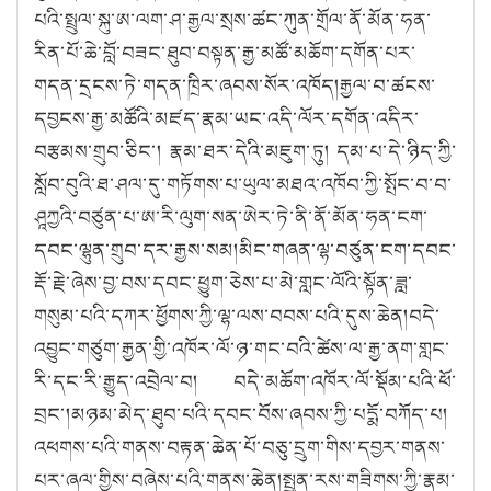
པའི་སྤྲུལ་སྐུ་ཨ་ལག་ཤ་རྒྱལ་སྲས་ཚང་ཀུན་གྲོལ་ནོ་མོན་ཧན་
རིན་པོ་ཆེ་བློ་བཟང་ཐུབ་བསྟན་རྒྱ་མཚོ་མཆོག་དགོན་པར་
གདན་དྲངས་ཏེ་གདན་ཁྲིར་ཞབས་སོར་འཁོད།རྒྱལ་བ་ཚངས་
དབྱངས་རྒྱ་མཚོའི་མཛད་རྣམ་ཡང་འདི་ལོར་དགོན་འདིར་
བརྩམས་གྲུབ་ཅིང་། རྣམ་ཐར་དེའི་མཇུག་ཏུ། དམ་པ་དེ་ཉིད་ཀྱི་
སློབ་བུའི་ཐ་ཤལ་དུ་གཏོགས་པ་ཡུལ་མཐའ་འཁོབ་ཀྱི་སྤོང་བ་བ་
ཤཱཀྱའི་བཙུན་པ་ཨ་རི་ལུག་སན་ཨེར་ཏེ་ནི་ནོ་མོན་ཧན་ངག་
དབང་ལྷུན་གྲུབ་དར་རྒྱས་སམ།མིང་གཞན་ལྷ་བཙུན་ངག་དབང་
རྡོ་རྗེ་ཞེས་བྱ་བས་དབང་ཕྱུག་ཅེས་པ་མེ་གླང་ལོའི་སྟོན་ཟླ་
གསུམ་པའི་དཀར་ཕྱོགས་ཀྱི་ལྷ་ལས་བབས་པའི་དུས་ཆེན།བདེ་
འབྱུང་གཙུག་རྒྱན་གྱི་འཁོར་ལོ་ཉ་གང་བའི་ཚེས་ལ་རྒྱ་ནག་གླང་
རི་དང་རི་རྒྱུད་འབྲེལ་བ། བདེ་མཆོག་འཁོར་ལོ་སྡོམ་པའི་ཕོ་
བྲང་།མཉམ་མེད་ཐུབ་པའི་དབང་བོས་ཞབས་ཀྱི་པདྨོ་བཀོད་པ།
འཕགས་པའི་གནས་བརྟན་ཆེན་པོ་བཅུ་དྲུག་གིས་དབྱར་གནས་
པར་ཞལ་གྱིས་བཞེས་པའི་གནས་ཆེན།སྤྱན་རས་གཟིགས་ཀྱི་རྣམ་