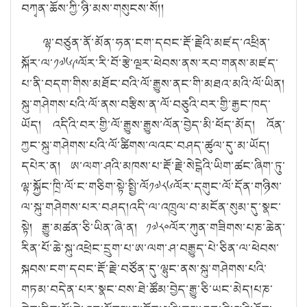
བཀྭན་ཆོས་ཀྱི་ཉི་མས་གསུངས་སོ།།
ལྷ་བཙུན་ནོ་མོན་ཧན་ངག་དབང་རྡོ་རྗེའི་མཛད་འཕྲིན་
སྐོར་ལ་༡༧༦༩ལོར་རི་བོ་རྩེ་ལྔར་ཕེབས་ནས་རབ་གནས་མཛད་
པ་ནི་བདག་གིས་མཐོང་བའི་ལོ་རྒྱུས་ནང་གི་མཐའ་མའི་ལོ་ཡིན།
སྐུ་གཤེགས་པའི་ལོ་ནས་བརྩིས་ན་ལོ་བཅུའི་བར་གྱི་རྒྱང་ཁད་
ཡོད། འདིའི་བར་གྱི་ལོ་རྒྱུས་རྒྱུས་ལོན་བྱེད་མི་ཕོད་མོད། འོན་
ཀྱང་སྐུ་གཤེགས་པའི་ལོ་ཚིགས་ལའང་བཤད་ཚུལ་དུ་མ་ཡོད།
དཔེར་ན། ཨ་ལག་ཤའི་མཁས་པ་རྡོ་རྗེ་སེངྒེའི་ཡིག་ཚང་ཞིག་ཏུ་
ལྷ་སྐྱོང་ཁྲི་ལོ་ང་གཅིག་སྟེ་སྤྱི་ལོ༡༧༨༦ལོར་དགུང་ལོ་དོན་གཉིས་
ལ་སྐུ་གཤེགས་པར་བཤད།འདི་ལ་འཁྲུལ་བ་མངོན་སུམ་དུ་སྣང་
སྟེ། རྒྱུ་མཚན་ཅི་ཡིན་ཞེ་ན། ༡༧༨༠ལོར་ཀུན་གཟིགས་པཎ་ཆེན་
རིན་པོ་ཆེ་སྐུ་འཕྲེང་དྲུག་པ་ཨ་ལག་ཤ་བརྒྱུད་པེ་ཅིན་ལ་ཕེབས་
སྐབས་ངག་དབང་རྡོ་རྗེ་བཙོན་དུ་ལྷུང་ནས་སྐུ་གཤེགས་པའི་
གཏམ་བདེན་པར་སྣང་བས་ཐེ་ཚོམ་བྱེད་རྒྱུ་ཅི་ཡང་མེད།པཎ་