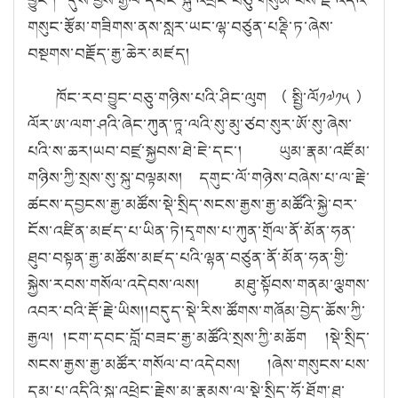
གསུང་རྩོམ་གཟིགས་ནས་སླར་ཡང་ལྷ་བཙུན་པཎྡི་ཏ་ཞེས་
བསྔགས་བརྗོད་རྒྱ་ཆེར་མཛད།
ཁོང་རབ་བྱུང་བཅུ་གཉིས་པའི་ཤིང་ལུག（སྤྱི་ལོ༡༧༡༥）
ལོར་ཨ་ལག་ཤའི་ཞེང་ཀུན་ཏཱ་ལའི་སུ་མུ་ཙབ་སུར་ཨོ་སུ་ཞེས་
པའི་ས་ཆར།ཡབ་བཛྲ་སྐྱབས་ཐེ་ཇེ་དང་། ཡུམ་རྣམ་འཛོམ་
གཉིས་ཀྱི་སྲས་སུ་སྐུ་བལྟམས། དགུང་ལོ་གཉེས་བཞེས་པ་ལ་རྗེ་
ཚངས་དབྱངས་རྒྱ་མཚོས་སྡེ་སྲིད་སངས་རྒྱས་རྒྱ་མཚོའི་སྐྱེ་བར་
ངོས་འཛིན་མཛད་པ་ཡིན་ཏེ།དྭགས་པ་ཀུན་གྲོལ་ནོ་མོན་ཧན་
ཐུབ་བསྟན་རྒྱ་མཚོས་མཛད་པའི་ལྷན་བཙུན་ནོ་མོན་ཧན་གྱི་
སྐྱེས་རབས་གསོལ་འདེབས་ལས། མཐུ་སྟོབས་གནམ་ལྕགས་
འབར་བའི་རྡོ་རྗེ་ཡིས།།བདུད་སྡེ་རིས་ཚོགས་གཞོམ་བྱེད་ཆོས་ཀྱི་
རྒྱལ། །ངག་དབང་བློ་བཟང་རྒྱ་མཚོའི་སྲས་ཀྱི་མཆོག །སྡེ་སྲིད་
སངས་རྒྱས་རྒྱ་མཚོར་གསོལ་བ་འདེབས། །ཞེས་གསུངས་པས་
དམ་པ་འདིའི་སྐུ་འཕྲེང་རྗེས་མ་རྣམས་ལ་སྡེ་སྲིད་ཧོ་ཐོག་ཐུ་