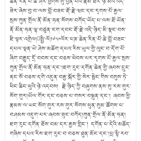
ཆེན་རིན་པོ་ཆེ་ཤར་ཕྱོགས་སུ་བྱོན་པའི་རྣམ་ཐར་ཉི་མའི་འོད་
ཟེར་ཞེས་བྱ་བ་ལས་བློ་བཟང་རྡོ་རྗེ་ཝང་དང་དྭགས་པོ་རྒྱལ་
སྲས་ཀུན་གྲོལ་ནོ་མོན་ཧན་སོགས་བཀོད་ཡོད་པ་ལས་ཐོ་ཡོན་
ནོ་མོན་ཧན་ལྷ་བཙུན་ངག་དབང་རྡོ་རྗེ་འདི་ཉིད་མི་སྣང་བས་
ཇི་ལྟར་འགྲེལ།སྤྱི་ལོ༡༧༨༠ལོར་པཎ་ཆེན་རིན་པོ་ཆེ་བློ་བཟང་
དཔལ་ལྡན་ཡེ་ཤེས་མཆོག་དཔའ་རིས་ཡུལ་གྱི་ལུང་བ་དོག་པོ་
ཞིག་བརྒྱུད་དྲོ་བབས་དང་བཅས་ཕེབས་པར་དྭགས་པོ་རྒྱལ་སྲས་
ཀུན་གྲོལ་ནོ་མོན་ཧན་དང་།ཇག་རུང་དགོན་ཆེན་གྱི་ཞབས་དྲུང་
ནང་སོ་བཅས་དགེ་འདུན་བརྒྱ་སྐོར་གྱི་སེར་སྦྲེང་གིས་བསུས་ཏེ་
ཕིང་ཆིང་ཕུའི་ཉེ་འདབས། རྗེ་ཉིད་ཀྱི་བཞུགས་ནས་སུ་རས་གུར་
སོག་གུར།ཡོལ་གོར་དང་བཅས་པ་གསར་བསྐྲུན་དང་། ཞབས་ཕྱི་
རྣམས་ལ་ཡང་སོག་གུར་རས་གུར་སོགས་ཕུན་སུམ་ཚོགས་པ་
བཤམས་འདུག་པར་ཞབས་ཟུང་བཀོད།ཀུན་གྲོལ་ནོ་མོན་ཧན།
ཇག་རུང་དགོན་ཐོས་བམ་དར་རྒྱས་གླིང་། དགོན་པ་དེའི་མཆོད་
གཞིས་དཔའ་རིས་ཇག་རུང་བ་བཅས་ཐུན་མོང་དང་།པྲ་སྟི་རབ་