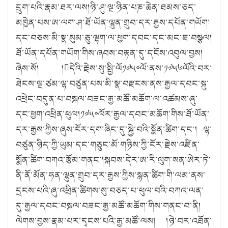
དྲུག་པའི་རྣམ་ཐར་ལས།ཉི་ཤུ་ལྔ་ཉིན་པཎ་ཆེན་ཐམས་ཅད་
མཁྱེན་པས་ཨ་ལག་ཤ་ཐོ་ཡོན་ལྷུན་གྲུབ་དར་རྒྱས་དཔོན་གཡོག་
དང་བཅས་མི་སྣ་སུམ་ཅུ་ལྷག་ལ་ཕྱག་དབང་དང་མང་ཇ་བསྩལ།
ཐོ་ཡོན་དཔོན་གཡོག་གིས་ཞབས་བརྟན་དུ་དངོས་འབུལ་བྱས།
ཞེས་སོ། །དེའི་རྗེས་སུ་སྤྱི་ལོ༡༧༥༠ལོ་ནས་༡༧༥༦ལོའི་བར་
ཐེངས་ལྔ་ཙམ་ལྷ་བཙུན་པས་མི་སྣ་བརྫངས་ནས་རྒྱལ་དབང་སྐུ་
འཕྲེང་བདུན་པ་བསྐལ་བཟང་རྒྱ་མཚོ་མཆོག་ལ་འཚམས་ཞུ་
དང་ཕྱག་འཕྲིན་ཕུལ།༡༧༥༠ལོར་རྒྱལ་དབང་མཆོག་གིས་ཐོ་ཡོན་
དར་རྒྱས་ཀྱིས་ཞུས་ངོར་དག་ཞིང་དུ་སྐྱེ་བའི་སྨོན་ཚིག་དང་། ལྷ་
བཙུན་ཉིད་ཀྱི་ཡུམ་དང་གཅུང་མོ་གཉིས་ཀྱི་ངོར་རྗེས་འཛིན་
སྨོན་ཚིག་བཀའ་རྩོམ་གནང་།སྐབས་དེར་ཨ་རི་ལུག་སན་ཨེར་ཏེ་
ནི་ནོ་མོན་ཧན་ལྷུན་གྲུབ་དར་རྒྱས་ཀྱིས་སྙན་ཚིག་གི་ལམ་ནས་
དྲངས་པའི་ཞུ་འཕྲིན་ཚིགས་སུ་བཅད་པ་ཕུལ་བའི་བཀའ་ལན་
དུ་རྒྱལ་དབང་བསྐལ་བཟང་རྒྱ་མཚོ་མཆོག་གིས་གནང་བ་ནི།
ལེགས་བྱས་རྣམ་པར་དྭངས་པའི་རྒྱ་མཚོ་ལས། །ཉེ་བར་འཐོན་