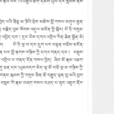
་རྟའི་ལོར་1930རྒྱའི་ཇག་དམག་
ཡུལ་
དེར་སླེབས་ནས་
་པའི་ཙིནྟ་མ་ཎིའི་ཕྲེང་མཛེས་བློ་གསལ་མགུལ་རྒྱན་
ན་བརྗེད་བྱང་སོགས་འདུལ་
མངོན་གྱི
་སྐོར། པོ་ཏི་གསུམ་
ག་འབྱེད་དང་། དྲང་ངེས་དཀའ་
འགྲེལ་རིན་
ཆེན་སྒྲོན་མེ།
ས། པོ་ཏི་ལྔ་བ་དང་དྲུག་པར་བསྟན་བཅོས་མངོན་
ུན་པར་བློ་རྟགས་གཉིས་ཀྱི་དཀའ་གནད་དང་། བསྡུས་
་
འགྲེལ་པ་གནད་དོན་གསལ་བྱེད། ཞིབ་མོ་རྣམ་འཐག་
་དགུ་ཅན་དང་།ཡུམ
བ
དག་མེད་ལྷ་མོ་བཅོ་ལྔ་མ་གཉིས་ཀྱི་
་གནང་སྐབས་ཀྱི་གསུང་ཟིན་ཐོ་བརྒྱུད་ལྡན་བླ་མའི་ཕྱག་
བློས་བསླང་གི་རྣམ་བཞག་གསལ་བཤད་པ་ཟུང་འཇུག་ནོར་