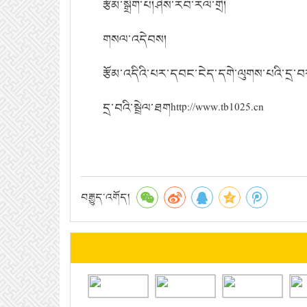
རྩོམ་སྒྲིག་པ།
ཤེས་རབ་རལ་གྲི།
གསལ་འདེབས།
རྩོམ་འདིའི་པར་དབང་ངེད་དགེ་ལུགས་པའི་དྲ་
དྲ་བའི་སྦྲེལ་ཐག
http://www.tb1025.cn
བརྒྱུད་འགོད།