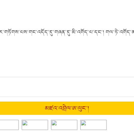
བར་གཏོགས་པས་གང་འདོད་དུ་གཞན་དུ་མི་འགོད་པ་དང་། གལ་ཏེ་འགོད་ན
མཛའ་འབྲེལ་ཨ་ལུང་།