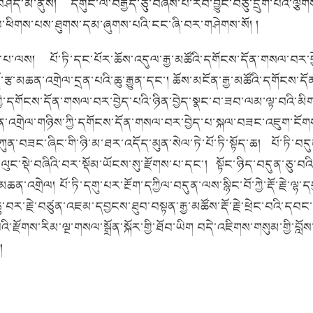
ཤད་མ་ནུས། དགུང་ལོ་བརྒྱད་ཅུ་བཞེས་པ་རབ་བྱུང་བཅུ་དྲུག་པའི་ལྕགས
་ལ་ཕིགས་པས་ཐུགས་
དམ་
ཞུགས་པའི་ངང་ཞི་བར་གཤེགས་སོ། །
་པ་
ལས། པོ་ཏི་དང་པོར་ཆོས་འདུལ་རྒྱ་མཚོའི་དགོངས་དོན་གསལ་བར་བྱེད
་རྩ
་མཆན་འགྲེལ་དྲན་པའི་ཆུ་རྒྱུན
་དང་། ཆོས་མངོན་རྒྱ་མཚོའི་དགོངས་དོ
ི་
དགོངས་
དོན་གསལ་བར་བྱེད་པའི་ཉིན་བྱེད་སྣང་བ་ཟབ་ལམ་ལྟ་བའི་མི
་འགྲེལ་གཉིས་ཀྱི་
དགོངས་
དོན་གསལ་བར་བྱེད་པ་སྐལ་བཟང་འཇུག་ངོག
ཀུན་བཟང་ཞིང་གི་ཉི་མ་ཐར་འདོད་མུན་སེལ་ཏེ་པོ་ཏི་སྟོད
་ཆ
། པོ་ཏི་བད
་ལུང་སྡེ་བཞིའི་བར་སྡོམ་ཡོངས་སུ་རྫོགས་པ་དང་། སྟོང་ཉིད་བདུན
་ཅུ་བའི
མཆན་འགྲེལ། པོ་ཏི་དགུ་པར་རྔོག་དཀྱིལ་བདུན་ལས་སྙིང་བོ་ཀྱེ་རྡོ་རྗེ་ལྷ
ཅུ་བར་རྗེ་བཙུན་འཇམ་དབྱངས་ཐུབ་བསྟན་རྒྱ་མཚོས་རྡོ་རྗེ་ཕྲེང་བའི་དབང
རྫོགས་རིམ་ལྔ་གསལ་སྒྲོན་སྐོར་གྱི་ཐོབ་ཡིག བདེ་འཇིགས་གསུམ་གྱི་
།