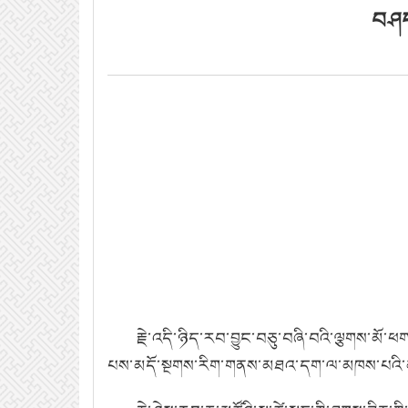
བཤད་
རྗེ་འདི་ཉིད་རབ་བྱུང་བཅུ་བཞི་བའི་ལྕགས་མོ་
པས་མདོ་སྔགས་རིག་གནས་མཐའ་དག་ལ་མཁས་པའི་མ་ཧ་