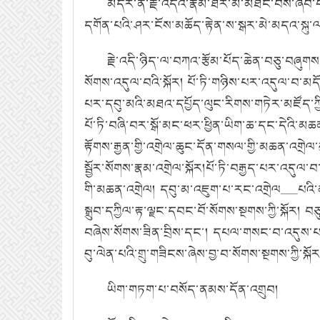
མདོར་ན་རྗེ་འདིའི་རྣམ་ཐར་མ་མཐོང་བས་ཞིབ་བ
དགོན་པའི་ཤར་ངོས་མཆོད་རྟེན་ས་སྒར་མེ་མདའ་སྐུ
རྗེ་འདི་ཉིད་ལ་བཀའ་རྩོམ་པོད་ཆེན་བཅུ་
བཞུགས
སོགས་འདུལ་བའི་སྐོར། པོ་ཏི་གཉིས་པར་འདུལ་བ་མདོ
པར་དབུ་མའི་མཐའ་དཔྱོད་ལུང་རིགས་གཏེར་མཛོད་ཀྱ
པོ་ཏི་བཞི་བར་སྒོ་མང་ཕར་ཕྱིན་ཡིག་ཆ་དང་དེའི་མཆན
རྟོགས་རྒྱན་
གྱི་འགྲེལ་ཆུང་དོན་གསལ་གྱི་མཆན་འགྲེལ་
སྦྱོར་སོགས་རྣམ་འགྲེལ
་སྐོར
།པོ་ཏི་བརྒྱད་པར་འདུལ་བ
གི་མཆན་འགྲེལ། དབུ་མ་འཇུག་པ་རང་འགྲེལ
___
པའི་
སྒྲུབ་དཀྱིལ་རྟ་ལྗང་དབང་བོ་སོགས་སྔགས་ཀྱི་སྐོར། བ
བཞེས་སོགས་ཟིན་བྲིས་དང་། དཔལ་གསང་བ་འདུས་པའི་
བུ་ལེན་པའི་གྲུ་གཟིངས་ཞེས་བྱ་བ་སོགས་སྔགས་ཀྱི་སྐོར
ཡིག་གཏག་པ་བསོད་ནམས་དོན་འགྲུབ།