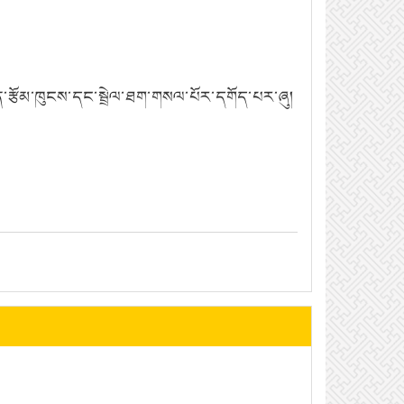
་རྩོམ་ཁུངས་དང་སྦྲེལ་ཐག་གསལ་པོར་དགོད་པར་ཞུ།