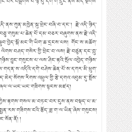
རི་ཕྲེང་བར་བསྒྲིགས་པ་ལྟ་བུ་དག་གི་དྲུང་ནས་མདོ་སྔགས་
་ནས་ཀུན་མཁྱེན་སྐུ་ཕྲེང་བཞི་བ་དང་། རྗེ་འདི་ཉིད་
་བཅུ་གསུམ་པ་ཆེན་པོ་དམ་བཅར་བཞུགས་ནས་རྗེ་འདི་
ི་སྒྲུབ་བྱེད་སྒོ་མང་གི་ཡིག་ཆ་དྲངས་པས། གོང་ས་མཆོག་
ལེགས་བཤད་གསེར་གྱི་ཕྲེང་བ་ལས། རྗེ་བཙུན་དང་ཀླུ་
གཉིས་བྱུང་གསུངས་པ་ལས་ཤིང་རྟའི་སྲོལ་འབྱེད་གཉིས་
གདན་ས་འདིའི་དགེ་བཤེས་ཆེན་པོ་ས་དཀར་མི་ཕྲུག་
ད་མེད་སོགས་རིགས་འཕྲུལ་གྱི་རྩེ་དགའ་འབུམ་དུ་སྤྲོས་
འི་ཞལ་ལ་ཡང་ཡང་གཟིགས་སྟངས་མཛད།
གྲོས་ཀྱིས་རྟགས་གསལ་མ་བཏང་བར་ངུས་ནས་བསྡད་པ་མ་
ྤྱན་རས་གཟིགས་ངའི་རྩོད་ཟླ་ག་ལ་ཡིན་ཞེས་གསུངས།
་སོན་ནོ། །