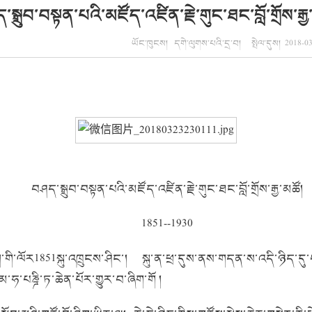
སྒྲུབ་བསྟན་པའི་མཛོད་འཛིན་རྗེ་གུང་ཐང་བློ་གྲོས་རྒྱ
ཡོང་ཁུངས། དགེ་ལུགས་པའི་དྲ་བ། སྤེལ་དུས། 2018-03
བཤད་སྒྲུབ་བསྟན་པའི་མཛོད་འཛིན་རྗེ་གུང་ཐང་བློ་གྲོས་རྒྱ་མཚོ།
1851--1930
ཕག་གི་ལོར1851སྐུ་འཁྲུངས་ཤིང་། སྐུ་ན་ཕྲ་དུས་ནས་གདན་ས་འདི་ཉིད་
པཎྜི་ཏ་ཆེན་པོར་གྱུར་བ་ཞིག་གོ །