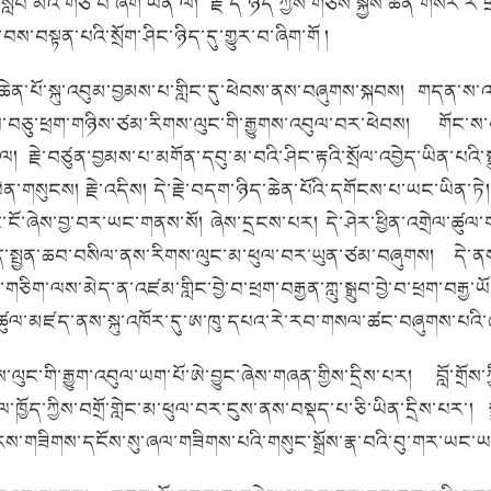
་གྱི་སློབ་མའི་གཙོ་བོ་ཞིག་ཡིན་ལ། རྗེ་དེ་ཉིད་ཀྱིས་གཙོས་སྐྱེས་ཆེན་གསེར་
་བསྟན་པའི་སྲོག་ཤིང་ཉིད་དུ་གྱུར་བ་ཞིག་གོ །
པ་ཆེན་པོ་སྐུ་འབུམ་བྱམས་པ་གླིང་དུ་ཕེབས་ནས་བཞུགས་སྐབས། གདན་ས་འདི
ྲུབ་བཅུ་ཕྲག་གཉིས་ཙམ་རིགས་ལུང་གི་རྒྱུགས་འབུལ་བར་ཕེབས། གོང་ས
ེང་ཕུལ། རྗེ་བཙུན་བྱམས་པ་མགོན་དབུ་མ་བའི་ཤིང་རྟའི་སྲོལ་འབྱེད་ཡིན་པའ
ན་གསུངས། རྗེ་འདིས། དེ་རྗེ་བདག་ཉིད་ཆེན་པོའི་དགོངས་པ་ཡང་ཡིན་ཏེ། 
ྱུང་ངོ་ཞེས་བྱ་བར་ཡང་གནས་སོ། ཞེས་དྲངས་པར། དེ་ཤེར་ཕྱིན་འགྲེལ་ཚུལ་
ིད་སྤྱན་ཆབ་བསིལ་ནས་རིགས་ལུང་མ་ཕུལ་བར་ཡུན་ཙམ་བཞུགས། དེ་ནས་
ིག་ལས་མེད་ན་འཛམ་གླིང་བྱེ་བ་ཕྲག་བརྒྱན་ཀླུ་སྒྲུབ་བྱེ་བ་ཕྲག་བརྒྱ་ཡོ
ཚུལ་མཛད་ནས་སྐུ་འཁོར་དུ་ཨ་ཁུ་དཔའ་རེ་རབ་གསལ་ཚང་བཞུགས་པ
ལུང་གི་རྒྱུག་འབུལ་ཡག་པོ་ཨེ་བྱུང་ཞེས་གཞན་གྱིས་དྲིས་པར། བློ་
ཁྱོད་ཀྱིས་བགྲོ་གླེང་མ་ཕུལ་བར་ངུས་ནས་བསྡད་
པ་ཅི་ཡིན་དྲིས་
པར་། ས
རས་གཟིགས་དངོས་སུ་ཞལ་གཟིགས་པའི་གསུང་སྒྲོས་
རྣ་བའི་
བུ་གར་ཡང་ཡང