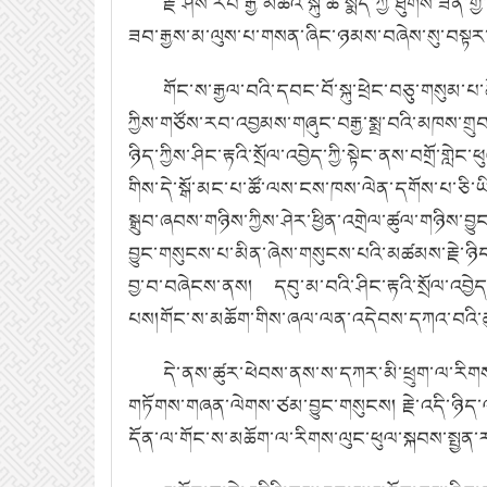
རྗེ་ཤེས་རབ་རྒྱ་མཚོའི་སྐུ་ཚེ་སྨད་ཀྱི་ཐུགས་ཟིན
ཟབ་རྒྱས་མ་ལུས་པ་གསན་ཞིང་ཉམས་བཞེས་སུ་བསྟར་བས
གོང་ས་རྒྱལ་བའི་དབང་བོ་སྐུ་ཕྲེང་བཅུ་གསུམ་
ཀྱིས་གཙོས་རབ་འབྱམས་གཞུང་བརྒྱ་སྨྲ་བའི་མཁས་ག
ཉིད་ཀྱིས་ཤིང་རྟའི་སྲོལ་འབྱེད་ཀྱི་སྟེང་ནས་བགྲོ་གླ
གིས་དེ་སྒོ་མང་པ་ཚོ་ལས་ངས་ཁས་ལེན་དགོས་པ་ཅི་ཡི
སྒྲུབ་ཞབས་གཉིས་ཀྱིས་ཤེར་ཕྱིན་འགྲེལ་ཚུལ་གཉིས་བ
བྱུང་གསུངས་པ་མིན་ཞེས་གསུངས་པའི་མཚམས་རྗེ་ཉ
བྱ་བ་བཞེངས་ནས། དབུ་མ་བའི་ཤིང་རྟའི་སྲོལ་འབྱེད་གཅ
པས།གོང་ས་མཆོག་གིས་ཞལ་ལན་འདེབས་དཀའ་བའི་
དེ་ནས་ཚུར་ཕེབས་ནས་ས་དཀར་མི་ཕྲུག་ལ་རིགས་
གཏོགས་གཞན་ལེགས་ཙམ་བྱུང་གསུངས། རྗེ་འདི་ཉིད་ལ་
དོན་ལ་གོང་ས་མཆོག་ལ་རིགས་ལུང་ཕུལ་སྐབས་སྤྱན་