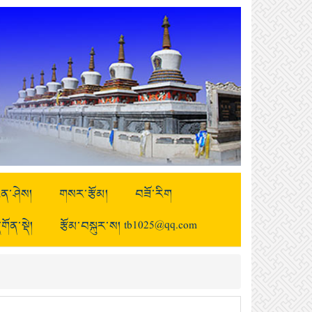
ྒྱུན་ཤེས།
གསར་རྩོམ།
བཟོ་རིག
གོན་སྡེ།
རྩོམ་བསྐུར་ས། tb1025@qq.com