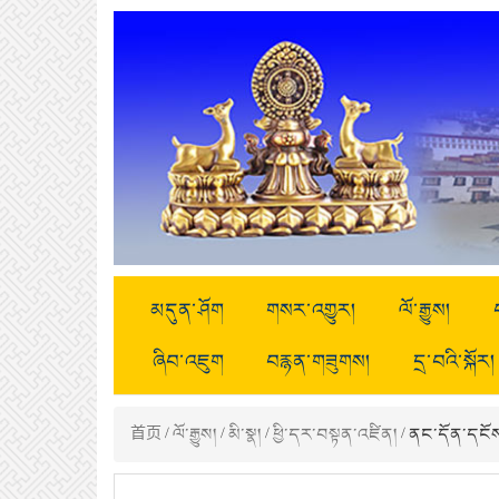
མདུན་ཤོག
གསར་འགྱུར།
ལོ་རྒྱུས།
ཞིབ་འཇུག
བརྙན་གཟུགས།
དྲ་བའི་སྐོར།
首页
/
ལོ་རྒྱུས།
/
མི་སྣ།
/
ཕྱི་དར་བསྟན་འཛིན།
/ ནང་དོན་དངོ