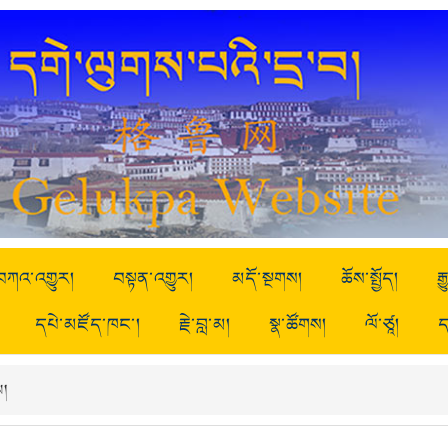
བཀའ་འགྱུར།
བསྟན་འགྱུར།
མདོ་སྔགས།
ཆོས་སྤྱོད།
ར
དཔེ་མཛོད་ཁང་།
རྗེ་བླ་མ།
སྣ་ཚོགས།
ལོ་ཙཱ།
ད
ས།