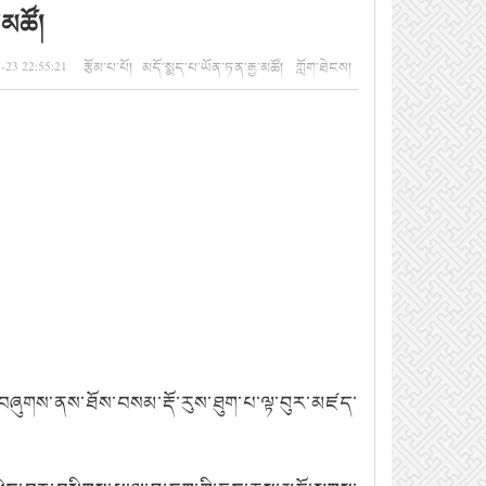
་མཚོ།
-23 22:55:21 རྩོམ་པ་པོ། མདོ་སྨད་པ་ཡོན་ཏན་རྒྱ་མཚོ། ཀློག་ཐེངས།
དུ་བཞུགས་ནས་ཐོས་བསམ་རྡོ་རུས་ཐུག་པ་ལྟ་བུར་མཛད་