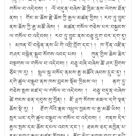
གསོལ་བ་འདེབས། ། ལོ་བདུན་བཞེས་ཚེ་ཁྱིམ་ནས་ལེགས་ཐོན་
ནས། ། གོང་མ་ཆོས་རྗེ་ཆོས་ཀྱི་རྒྱལ་མཚན་གྱིས། ། རབ་ཏུ་བྱུང་
ནས་ཆོས་ཀྱི་རྒྱ་མཚོ་ཞེས། ། མཚན་གསོལ་གཅེས་པར་བསྐྱངས་
ལ་གསོལ་བ་འདེབས། ། རབ་ཏུ་བྱུང་ནས་བཅུ་དྲུག་བར་དག་དུ།
། མཁན་པོ་བསྟེན་ནས་ཡི་གེ་འབྲི་ཀློག་དང་། ། ཁ་ཏོན་འཛིན་
གཤར་བསྙེན་སྒྲུབ་སོགས་འབད་པས། ། ཀུན་གྱིས་ཆེས་ཆེར་
བསྔགས་ལ་གསོལ་བ་འདེབས། ། བཅུ་བཞི་བཞེས་ཚེ་ཤར་ཕྱོགས་
ཙོང་ཁ་རུ། ། སྤྲུལ་སྐུ་བསོད་ནམས་རྒྱ་མཚོའི་ཞབས་དྲུང་དུ། །
དགེ་ཚུལ་བསྒྲུབ་ནས་ཁས་བླངས་སྡོམ་ཁྲིམས་ལ། ། རྟག་ཏུ་
གཅེས་སྤྲས་མཛད་ལ་གསོལ་བ་འདེབས། ། བཅུ་བདུན་བཞེས་
ཚེ་གངས་ཅན་དབུས་སུ་བྱོན། ། ཇོ་ཤྰཀ་སོགས་མཇལ་དགེ་ལྡན་
ཆོས་སྡེ་རུ། ། རྔོག་ལོའི་རྣམ་འཕྲུལ་བྱམས་པ་རྒྱ་མཚོ་ཡིས། །
སླར་ཡང་དགེ་ཚུལ་བསྒྲུབ་ལ་གསོལ་བ་འདེབས། ། གནས་དེར་
རྒྱལ་སྲས་དམ་ཆོས་དཔལ་འབར་དང་། ། ཐམས་ཅད་མཁྱེན་པ་
ནམ་མཁའ་རྒྱལ་མཚན་སོགས། ། རྩོད་མེད་མཁས་གྲུབ་དུ་མའི་