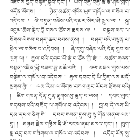
འཇིགས་བྱེད་བསྙེན་སྒྲུབ་དང་། ། ཡིག་བརྒྱ་བརྒྱ་རྩ་རྩ་ཤེས་ཀློག་
འདོན་སོགས། ། ཉིན་མཚན་འཁོར་ཡུག་གཞོལ་ལ་གསོལ་བ་
འདེབས། ། ཞེ་བདུན་བཞེས་པའི་དམར་སེར་མེ་སྦྲུལ་ལ། ། སྐུ་
འབུམ་ཆོས་སྡེར་བློ་གསལ་ཚོགས་རྣམས་ལ། ། བསྡུས་ཕར་ལ་
སོགས་ལེགས་བཤད་ཆར་ཕབས་ནས། ། བཤད་པའི་བསྟན་པ་
སྤེལ་ལ་གསོལ་བ་འདེབས། ། ཞེ་དགུ་བཞེས་པའི་དོན་གྲུབ་ས་
ལུག་ལ། ། རྒྱལ་བའི་དབང་པོ་སྡེ་བ་ཆོས་ཀྱི་རྗེ། ། མཚན་གཞན་
བསྟན་འཛིན་བློ་བཟང་རྒྱ་མཚོ་བའི། ། ཞལ་མཇལ་གུས་པས་
བསྟེན་ལ་གསོལ་བ་འདེབས། ། རྒྱལ་དབང་དེ་ཡི་དྲིན་ལས་མདོ་
སྔགས་ཀྱི། ། ལམ་རིམ་ལ་སོགས་བཀའ་ལུང་ཡོངས་རྫོགས་པའི།
། ཚིག་གསན་དོན་ཀུན་ཐུགས་སུ་ཆུད་པ་ལས། ། དབང་ལུང་
གདམས་པའི་མཛོད་ལ་གསོལ་བ་འདེབས། ། བླ་མ་དེ་ལས་ཡི་
དམ་དཔའ་ཅིག་གི། དབང་གསན་དུས་སུ་སྟ་གོན་མནལ་ལམ་
དུ། ། མཉམ་རྗེས་གཉིས་ནི་ཐོ་རངས་ནམ་མཁའ་དང་། ། ཁུག་
སྣ་འདྲ་བར་གཟིགས་ལ་གསོལ་བ་འདེབས། ། འདོད་ཡོན་སྤུ་