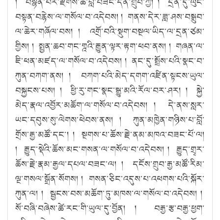
། བསྙེན་པར་རྫོགས་ཚེ་བློ་བཟང་དོན་གྲུབ་ཀྱི། ། དྲིན་དུ་ལུང་
བསྟན་བརྙེས་ལ་གསོལ་བ་འདེབས། ། གནས་དེར་ཟླ་ཤས་བསྒྲུབ་
ལ་ཆེར་གཞོལ་བས། ། འགྲོ་བའི་སྡུག་བསྔལ་ཡིད་ལ་དྲན་ཙམ་
གྱིས། ། སྤྱན་ཆབ་གང་གྰའི་རྒྱུན་ལྟར་རྟག་ཕབ་ནས། ། གཞན་ལ་
ཇི་ཕན་མཛད་ལ་གསོལ་བ་འདེབས། ། ནང་དུ་སྤྲོས་པའི་སྣང་བ་
ཀུན་བཀག་ནས། ། བཀག་པའི་མེད་དགག་འཛིན་སྟངས་ཡུལ་
བསྐྱངས་པས། ། ཕྱི་རུ་གང་སྣང་སྒྱུ་མའི་རོལ་བར་ཤར། ། སྐྱེ་
མེད་རྣལ་འབྱོར་མཆོག་ལ་གསོལ་བ་འདེབས། ། དེ་ནས་སླར་
ཡང་དབུས་སུ་ལེགས་ཕེབས་ནས། ། ཀུན་མཁྱེན་གཉིས་པ་བློ་
གྲོས་རྒྱ་མཚོ་དང་། ། སྔགས་པ་ཆོས་རྗེ་ནམ་མཁའ་བཟང་པོ་ལ།
། རྒྱུད་སྡེའི་ཆོས་མང་གསན་ལ་གསོལ་བ་འདེབས། ། རྒྱུད་གྲྭར་
ཆོས་རྗེ་རྣམ་རྒྱལ་དཔལ་བཟང་ལ། ། དངོས་གྲུབ་རྒྱ་མཚོ་རིམ་
ལྔ་གསལ་སྒྲོན་སོགས། ། གསན་ཅིང་འདུས་པ་འཕགས་པའི་སྐོར་
ཀུན་ལ། ། སྦྱངས་བས་མཆོག་ཏུ་མཁས་ལ་གསོལ་བ་འདེབས། །
སོ་བཞི་བཞེས་ཚེ་རང་གི་ཡུལ་དུ་བྱོན། ། བརྒྱ་རྩ་བརྒྱ་ཕྱག་