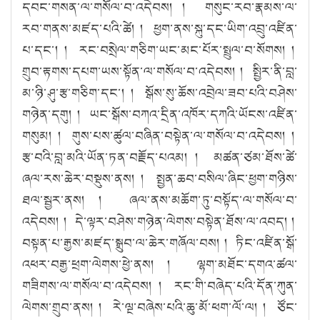
དབང་གསན་ལ་གསོལ་བ་འདེབས། ། གསུང་རབ་རྣམས་ལ་
རབ་གནས་མཛད་པའི་ཚེ། ། ཕྱག་ནས་སྐུ་དང་ཡིག་འབྲུ་འཛིན་
པ་དང་། ། རང་བསྲེལ་གཅིག་ཡང་མང་པོར་སྤྲུལ་བ་སོགས། །
གྲུབ་རྟགས་དཔག་ཡས་སྟོན་ལ་གསོལ་བ་འདེབས། ། སྤྱིར་ནི་བླ་
མ་ཉི་ཤུ་རྩ་གཅིག་དང་། ། སྒོས་སུ་ཆོས་འབྲེལ་ཟབ་པའི་བཤེས་
གཉེན་དགུ། ། ཡང་སྒོས་བཀའ་དྲིན་འཁོར་དཀའི་ཡོངས་འཛིན་
གསུམ། ། གུས་པས་ཚུལ་བཞིན་བསྟེན་ལ་གསོལ་བ་འདེབས། །
རྩ་བའི་བླ་མའི་ཡོན་ཏན་བརྗོད་པའམ། ། མཚན་ཙམ་ཐོས་ཚེ་
ཞལ་རས་ཆེར་བསྡུས་ནས། ། སྤྱན་ཆབ་བསིལ་ཞིང་ཕྱག་གཉིས་
ཐལ་སྦྱར་ནས། ། ཞལ་ནས་མཆོག་ཏུ་བསྟོད་ལ་གསོལ་བ་
འདེབས། ། དེ་ལྟར་བཤེས་གཉེན་ལེགས་བསྟེན་ཐོས་ལ་འབད། །
བསྟན་པ་རྒྱས་མཛད་སྒྲུབ་ལ་ཆེར་གཞོལ་བས། ། ཏིང་འཛིན་སྒོ་
འཕར་བརྒྱ་ཕྲག་ལེགས་ཕྱེ་ནས། ། ལྷག་མཐོང་དགའ་ཚལ་
གཟིགས་ལ་གསོལ་བ་འདེབས། ། རང་གི་བཞེད་པའི་དོན་ཀུན་
ལེགས་གྲུབ་ནས། ། རེ་ལྔ་བཞེས་པའི་ཆུ་མོ་ཕག་ལོ་ལ། ། ཙོང་