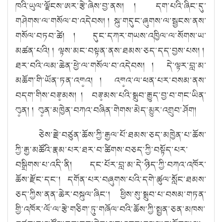
ཁའི་ཡུལ་ལྗོངས་ཨར་རྩེ་ཞེས་བྱ་ནས། ། དག་པའི་ཞིང་དུ་
གཤེགས་ལ་གསོལ་བ་འདེབས། ། སྐུ་གདུང་ཞུགས་ལ་སྦྱངས་ནས་
གསོལ་བཏབ་ཚེ། ། དུང་དཀར་གཡས་འཁྱིལ་ལ་སོགས་ཡ་
མཚན་པའི། ། ལྟས་མང་བསྟན་ནས་ཐམས་ཅད་དད་བྱས་པས། །
ཐར་བའི་ལམ་ཆེན་ཕྱེ་ལ་གསོལ་བ་འདེབས། ། དེ་ལྟར་བླ་མ་
མཆོག་གི་ཡོན་ཏན་འག༵འ། ། འག༵འ་ལ་ཕན་པར་བསམ་ནས་
བདག་གིས་བརྩ༵མས། ། བརྩ༵མས་པའི་སྒྲུབ་རྒྱུད་བྱ་བ་གང་ཡིན་
ཀུ༵ན། ། ཀུ༵ན་མཁྱེན་བཀའ་བཞིན་གེགས་མེད་མྱུར་འགྲུབ་ཤོག།
ཅེས་རྗེ་བཙུན་ཆོས་ཀྱི་རྒྱལ་པོ་ཐམས་ཅད་མཁྱེན་པ་ཆོས་
ཀྱི་རྒྱ་མཚོའི་རྣམ་པར་ཐར་བ་ཚིགས་བཅད་ཀྱི་བསྟོད་པར་
བསྒྲིགས་པ་འདི་ནི། དང་པོར་བླ་མ་དེ་ཉིད་ཀྱི་བཀའ་འཁོར་
ཆོས་རྫོང་དང་། དགོན་པར་བཞུགས་པའི་དགེ་ཚུལ་སློང་ཐམས་
ཅད་ཀྱིས་ནན་ཆེར་བསྐུལ་ཞིང་། ཕྱིས་སུ་སྒྲུབ་པ་བསམ་གཏན་
གྱི་འཁོར་ལོ་ལ་རྩེ་གཅིག་ཏུ་གཞོལ་བའི་ཆོས་ཀྱི་སྤྱན་ཅན་མཁས་