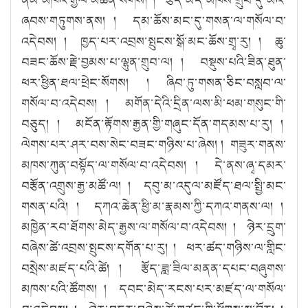
ཞབས་གཏུགས་ནས། ། དམ་ཆོས་མང་དུ་གསན་ལ་གསོལ་བ་
འདེབས། ། ཁྱད་པར་འབྲས་སྤུངས་སྒོ་མང་ཆོས་གྲྭ་རུ། ། ཆུ་
བཟང་ཆོས་རྗེ་བྱམས་པ་ལྷུན་གྲུབ་ལ། ། བསྡུས་པའི་ཟིན་ཐུན་
ཕར་ཕྱིན་ཐལ་ཕྲེང་སོགས། ། ཞིབ་ཏུ་གསན་ཅིང་བསླབ་ལ་
གསོལ་བ་འདེབས། ། མགོན་དེའི་དྲིན་ལས་མི་ཕམ་གསུང་གི་
བཅུད། ། མངོན་རྟོགས་རྒྱན་གྱི་གཞུང་དོན་གདམས་པ་རུ། །
ལེགས་པར་ཤར་བས་སེང་བཟང་གཉིས་པ་ཞེས། ། གཟུར་གནས་
མཁས་ཀུན་བསྟོད་ལ་གསོལ་བ་འདེབས། ། དེ་ནས་ཞྭ་དམར་
བརྩོན་འགྲུས་རྒྱ་མཚོ་ལ། ། དབུ་མ་འདུལ་མཛོད་ཐལ་སྤྱི་མང་
གསན་པའི། ། དཀའ་ཆེན་ཕྱི་མ་རྣམས་ཀྱི་དཀའ་གནས་ལ། །
མཁྱེན་རབ་ཐོགས་མེད་རྒྱས་ལ་གསོལ་བ་འདེབས། ། ཉེར་དྲུག་
བཞེས་ཚེ་འབྲས་སྤུངས་དགོན་པ་རུ། ། ཕར་ཚད་གཉིས་ལ་གླིང་
བསྲེས་མཛད་པའི་ཚེ། ། རྩོད་ཟླ་ཟིལ་མནན་དཔང་བཞུགས་
མཁས་པའི་ཚོགས། ། དབང་མེད་རངས་པར་མཛད་ལ་གསོལ་