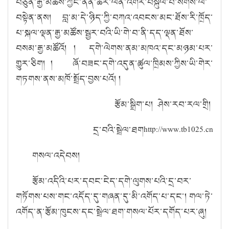
བཙུན་རྒྱ་མཚོས་ཀྱང་ནན་ཆེར་ལན་འགར་བསྐུལ་བ་སོགས་ལ་
བསྟེན་ནས། བླ་མ་དེ་ཉིད་ཀྱི་བཀའ་འབངས་མང་ཐོས་རི་ཁྲོད་
པ་སྐལ་ལྡན་རྒྱ་མཚོས་སྦྱར་བའི་ཡི་གེ་བ་ནི་དད་ལྡན་ཐོས་
བསམ་རྒྱ་མཚོའོ། ། དགེ་ལེགས་ནམ་མཁའ་དང་མཉམ་པར་
གྱུར་ཅིག། ། ཞོ་བཟང་དགེ་འདུན་ཚུལ་ཁྲིམས་ཀྱིས་ཡི་གེར་
གཏགས་ནས་མཁོ་སྤྲོད་བྱས་པའོ། །
རྩོམ་སྒྲིག་པ། ཤེས་རབ་རལ་གྲི།
དྲ་བའི་སྦྲེལ་ཐགhttp://www.tb1025.cn
གསལ་འདེབས།
རྩོམ་འདིའི་པར་དབང་ངེད་དགེ་ལུགས་པའི་དྲ་བར་
གཏོགས་པས་གང་འདོད་དུ་གཞན་དུ་མི་འགོད་པ་དང་། གལ་ཏེ་
འགོད་ན་རྩོམ་ཁུངས་དང་སྦྲེལ་ཐག་གསལ་པོར་དགོད་པར་ཞུ།