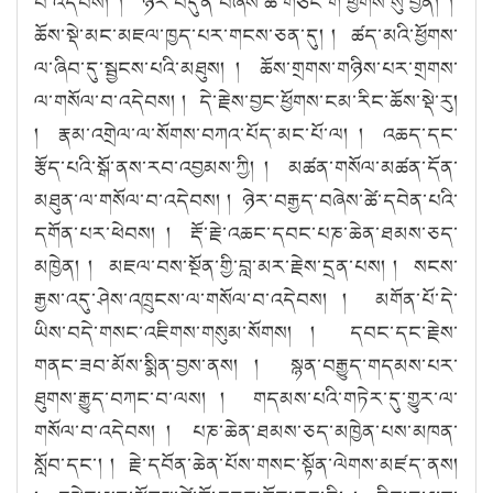
བ་འདེབས། ། ཉེར་བདུན་བཞེས་ཚེ་གཙང་གི་ཕྱོགས་སུ་བྱོན། །
ཆོས་སྡེ་མང་མཇལ་ཁྱད་པར་གངས་ཅན་དུ། ། ཚད་མའི་ཕྱོགས་
ལ་ཞིབ་དུ་སྦྱངས་པའི་མཐུས། ། ཆོས་གྲགས་གཉིས་པར་གྲགས་
ལ་གསོལ་བ་འདེབས། ། དེ་རྗེས་བྱང་ཕྱོགས་ངམ་རིང་ཆོས་སྡེ་རུ།
། རྣམ་འགྲེལ་ལ་སོགས་བཀའ་པོད་མང་པོ་ལ། ། འཆད་དང་
རྩོད་པའི་སྒོ་ནས་རབ་འབྱམས་ཀྱི། ། མཚན་གསོལ་མཚན་དོན་
མཐུན་ལ་གསོལ་བ་འདེབས། ། ཉེར་བརྒྱད་བཞེས་ཚེ་དབེན་པའི་
དགོན་པར་ཕེབས། ། རྡོ་རྗེ་འཆང་དབང་པཎ་ཆེན་ཐམས་ཅད་
མཁྱེན། ། མཇལ་བས་སྔོན་གྱི་བླ་མར་རྗེས་དྲན་པས། ། སངས་
རྒྱས་འདུ་ཤེས་འཁྲུངས་ལ་གསོལ་བ་འདེབས། ། མགོན་པོ་དེ་
ཡིས་བདེ་གསང་འཇིགས་གསུམ་སོགས། ། དབང་དང་རྗེས་
གནང་ཟབ་མོས་སྨིན་བྱས་ནས། ། སྙན་བརྒྱུད་གདམས་པར་
ཐུགས་རྒྱུད་བཀང་བ་ལས། ། གདམས་པའི་གཏེར་དུ་གྱུར་ལ་
གསོལ་བ་འདེབས། ། པཎ་ཆེན་ཐམས་ཅད་མཁྱེན་པས་མཁན་
སློབ་དང་། ། རྗེ་དབོན་ཆེན་པོས་གསང་སྟོན་ལེགས་མཛད་ནས།