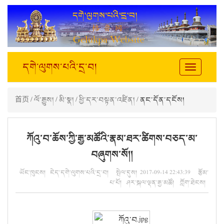
དགེ་ལུགས་པའི་དྲ་བ།
Toggle
navigation
首页
/
ལོ་རྒྱུས།
/
མི་སྣ།
/
ཕྱི་དར་བསྟན་འཛིན།
/ ནང་དོན་དངོས།
ཀོའུ་བ་ཆོས་ཀྱི་རྒྱ་མཚོའི་རྣམ་ཐར་ཚིགས་བཅད་མ་
བཞུགས་སོ།།
ཡོང་ཁུངས། ངེད་དགེ་ལུགས་པའི་དྲ་བ། སྤེལ་དུས། 2017-09-14 22:43:39 རྩོམ་
པ་པོ། ཤར་སྐལ་ལྡན་རྒྱ་མཚོ། ཀློག་ཐེངས།