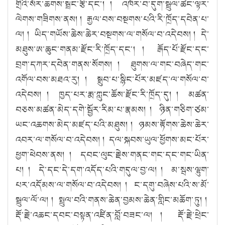
གྲིའི་སོར་ཆགས་སྦྲང་རྩི་དང་། ། འཁོར་བ་དུག་སྦྲུལ་ཚང་ལྟར་
ལེགས་གཟིགས་ནས། ། རྒྱལ་བས་བསྔགས་པའི་རི་ཁྲོད་དབེན་པ་
ལ། ། ཡིད་གཡོས་ཆེས་ཆེར་བསྔགས་ལ་གསོལ་བ་འདེབས། ། དེ་
མཐུས་ཨ་ཆུང་གནམ་རྫོང་རི་ཁྲོད་དང་། ། རྒོད་པོ་རྫོང་དང་
བྲག་དཀར་དབེན་གནས་སོགས། ། ཐུགས་ལ་གང་བཞེད་གང་
འགོལ་བས་མཐའ་རུ། ། སྒྲུབ་པ་སྙིང་པོར་མཛད་ལ་གསོལ་བ་
འདེབས། ། ཁྱད་པར་རྨ་ཀླུང་ཆོས་རྫོང་རི་ཁྲོད་དུ། ། མཚན་
བཅས་མཚན་མེད་དགེ་སྦྱོར་རིམ་པ་རྣམས། ། ཉིན་གཅིག་ཙམ་
ཡང་འཆགས་མེད་མཛད་པའི་མཐུས། ། ཉམས་རྟོགས་ཆེས་ཆེར་
འབར་ལ་གསོལ་བ་འདེབས། ། དལ་སྐབས་ཡུལ་ཕྱོགས་མང་པོར་
ཕྱག་ཕེབས་ནས། ། དབང་ལུང་རྗེས་གནང་གང་དང་གང་ཡིན་
པ། ། དེ་དང་དེ་དག་འདོད་པའི་གདུལ་བྱ་ལ། ། མ་སྦས་ལྷུག་
པར་འདོམས་ལ་གསོལ་བ་འདེབས། ། ང་དགུ་བཞེས་པའི་ས་མོ་
སྦྲུལ་ལོ་ལ། ། སྤྲུལ་བའི་གནས་ཆེན་བྱམས་ཆེན་གླིང་མཆོག་ཏུ། །
རྡོ་རྗེ་འཆང་དབང་བསྟན་འཛིན་བློ་བཟང་ལ། ། རྡོ་རྗེ་ཕྲེང་