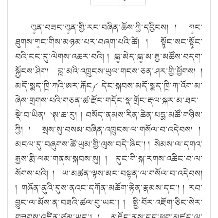
ཀུ༵ན་བཟང་ཀུ༵ན་གྱི་རང་བཞིན་ཆོས་ཀྱི་དབྱིངས། ། ག༵ང་
ཐུགས་ག༵ང་གིས་མཉམ་པར་བཞག་པའི་ཚེ། ། སྟོ༵ང་སང་སྟོ༵ང་
བའི་ངང་དུ་ལེགས་འཆར་བའི། ། བླ༵་མེད་བླ༵་མ་རྒྱ་མཚོས་བདག་
སྐྱོངས་ཤིག། བླ་མའི་འཁྲུངས་ཡུལ་གངས་ཅན་ཤར་གྱི་ཕྱོགས། །
མདོ་སྨད་ཁྲི་ཀའི་ཨར་རྐོང༼ དེང་སྐབས་མདོ་སྨད་ཁྲི་ཀ་འོག་མ་
ཞེས་གྲགས་པའི་གཅན་ཚ་རྫོང་གདོང་སྣ་གྲོང་རྡལ་སྐར་མ་ཐང་
སྡེ་བ་ཡིན། ༽ས་ཆ་རུ། ། བསོད་ནམས་རིན་ཆེན་པདྨ་མཚོ་གཉིས་
ཀྱི། ། སྲས་སུ་བསམ་བཞིན་འཁྲུངས་ལ་གསོལ་བ་འདེབས། །
མངལ་དུ་བཞུགས་ཚེ་ཡུམ་གྱི་ལུས་བདེ་ཞིང་། ། སེམས་ལ་དགའ་
རྒྱས་རྨི་ལམ་གནས་སྐབས་སུ། ། དུང་གི་སྐ་རགས་འཆིང་བ་ལ་
སོགས་པའི། ། ཡ་མཚན་ལྟས་མང་བསྟན་ལ་གསོལ་བ་འདེབས།
། གཞོན་ནུའི་དུས་ནའང་དཀོན་མཆོག་རྟེན་རྣམས་དང་། ། རབ་
བྱུང་ལ་མོས་ན་བཟའི་ཚལ་བུ་ཡང་། ། སྤྱི་བོར་འཇོག་ཅིང་སེར་
གཟུགས་འཛིན་ཙམ་ཡང་། ། མཐོང་ནས་དད་ཕྱག་མཛད་ལ་