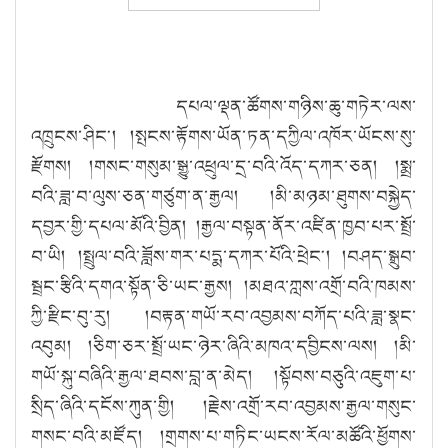
དཔལ་ལྡན་ཚོགས་གཉིས་ཆུ་གཏེར་ལས་
འཁྲུངས་ཤིང༌། །སྤངས་རྟོགས་ཡོན་ཏན་དཀྱིལ་འཁོར་ཡོངས་སུ་
རྫོགས། །གསང་གསུམ་སྒྱུ་འཕྲུལ་དྲ་བའི་འོད་དཀར་ཅན། །སྨྲ་
བའི་ཟླ་བ་ལུས་ཅན་གཙུག་ན་རྒྱལ། །མི་མཉམ་ཐུགས་བསྐྱེད་
དབྱར་གྱི་དཔལ་མོའི་བྱིན། །རྒྱལ་བསྟན་ནོར་འཛིན་ཁྱབ་པར་སྤྲོ་
བ་ཡི། །སྤྲུལ་བའི་ཟློས་གར་པདྨ་དཀར་པོའི་ཕྲེང༌། །བཤད་སྒྲུབ་
སྦྲང་རྩིའི་དགའ་སྟོན་ཅི་ཡང་རྒྱས། །མཐའ་ཀླས་འགྲོ་བའི་ཁམས་
ཀྱི་རྫིང་བུ་རུ། །བརྟན་གཡོ་རབ་འབྱམས་བཀོད་པའི་ཟླ་སྣང་
འབུམ། །ཅིག་ཅར་སྤྲོ་ཡང་ཉེར་ཞིའི་མཁའ་དབྱིངས་ལས། །མི་
གཡོ་སྐུ་བཞིའི་རྒྱལ་ཐབས་བླ་ན་མེད། །སྟོབས་བཅུའི་འཇུག་པ་
སྲིད་ཞིའི་དངོས་ཀུན་གྱི། །རྗེས་འགྲོ་རབ་འབྱམས་རྒྱལ་གསུང་
གསང་བའི་མཛོད། །གྲགས་པ་གཏིང་ཡངས་རོལ་མཚོའི་ཕྱོགས་