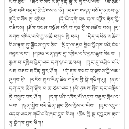
ཡབ་རྩེས། །ཟབ་གསང་ཡོན་ཏན་ཆུ་ཡི་ཕུང་པོ་ལས། །ཆ་ཙམ་
སྤེལ་བའི་བདུད་རྩི་ཟེགས་མ་ནི། །བདག་གཞན་བསོད་ནམས་མྱུ་
གུའི་གསོས་སུ་འགྲེམ། །དེ་ཡི་དགེ་བས་དལ་འབྱོར་རྟེན་གྱི་
གཟིངས། །ཐོས་བསམ་བསྒོམ་པའི་བ་དན་གྱིས་མཛེས་པས། །ཕྲ་
རགས་འཁོར་བའི་རྒྱ་མཚོ་བསྒྲལ་གྱི་བར། །དེད་དཔོན་མཆོག་
གིས་རྟག་ཏུ་སྐྱོངས་གྱུར་ཅིག །སྲིད་ལ་རྒྱབ་ཀྱིས་ཕྱོགས་པའི་ངེས་
འབྱུང་དང༌། །གཞན་ཕན་ཁུར་དུ་འཁྱེར་བའི་བྱང་ཆུབ་སེམས། །
རྒྱལ་བ་དགྱེས་བྱེད་ཡང་དག་ལྟ་བ་རྣམས། །ཟུང་དུ་འབྲེལ་བའི་
ལམ་བཟང་མངོན་གྱུར་ཤོག །དེ་ནས་གསང་བ་སྔགས་ཀྱི་ལམ་
ཞུགས་ཏེ། །དངོས་གྲུབ་རིན་ཆེན་གཏེར་གྱི་སྒོ་གཅིག་པུ། །རྣམ་
དག་དམ་ཚིག་སྡོམ་པ་ཆ་ཙམ་ཡང༌། །མི་ཉམས་སྲོག་དང་བསྡོས་
ཏེ་བསྲུང་བར་ཤོག །དག་པའི་འཁོར་ལོ་འདབ་བརྒྱར་གྲོལ་བ་
ལས། །ལྷན་སྐྱེས་བདེ་ཆེན་སྦྲང་རྩིས་མྱོས་པ་ཡིས། །ཟུང་འཇུག་
འདབ་ཡངས་གཡོ་བའི་རྐང་དྲུག་གིས། །ཆོས་ཀྱི་སྒྲ་དབྱངས་རྟག་
ཏུ་སྒྲོགས་གྱུར་ཅིག །