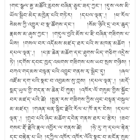
།གང་སྩལ་རྒྱ་མཚོའི་རླབས་བཞིན་ཅུང་ཟད་ཀྱང༌། །དུས་ལས་མི་
ཡོལ་སྒྲིབ་མེད་མཁྱེན་པའི་གཏེར། །དཔལ་ལྡན་༝། །ཕ་རོལ་
སེམས་ཀྱི་འགྱུར་བ་སྣ་ཚོགས་དང༌། །སོམ་ཉིའི་དྲ་བར་ཆུད་
རྣམས་མ་ཞུས་ཀྱང༌། །གདུལ་བྱའི་མོས་པ་ཇི་བཞིན་གཟིགས་པ་
ཡིས། །གསལ་བར་འདོམས་མཛད་ཐར་པའི་ས་མཁན་མཆོག །
དཔལ་ལྡན་༝། །པཎ་ཆེན་མཆོག་དང་ཐུགས་ཡིད་གཅིག་འདྲེས་
ཏེ། །དགོས་དབང་ཁྱད་འཕགས་གཟིགས་པས་ཡབ་སྲས་གཉིས། །
བཀའ་གདམས་བསྟན་པའི་འབྱུང་གནས་རྭ་སྒྲེང་དུ། །ཞལ་
འཛོམ་དག་པའི་སྣང་བ་འབྱམས་སུ་ཀླས། །དཔལ་ལྡན་༝། །མདོ་
སྨད་ཡུལ་གྱི་གདན་ས་ཆེན་པོ་ཀུན། །འཁོར་ལོ་གསུམ་གྱིས་སྐྱོང་
བར་མཛད་པའི་ཚེ། །སྤྱན་རས་གཟིགས་ཀྱིས་ལུང་བསྟན་བསྐུལ་
མ་མཛད། །གཞན་ཕན་སྙིང་རྗེའི་རོལ་པ་ཁོ་ནར་ངེས། །དཔལ་
ལྡན་༝། །གྲུབ་པའི་ཞིང་མཆོག་དབེན་གནས་ཐར་པ་རྩེར། །ཟབ་
གསང་རྡོ་རྗེའི་རྣལ་འབྱོར་ལ་གནས་ཚེ། །ཧེ་རུ་ཀ་དཔལ་རྟེན་
དང་བརྟེན་པ་ཡི། །དཀྱིལ་འཁོར་འཁོར་ལོའི་སྣང་བ་མངོན་སུམ་