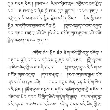
ཀུན་བཅད་ཅིང༌། །ཟབ་ལམ་རིམ་གཉིས་རྣལ་འབྱོར་མཐར་ཕྱིན་
པས། །ཐ་མལ་སྣང་ཞེན་དྲི་མ་མ་ལུས་སྦྱངས། །དཔལ་ལྡན༌༝། །
འགྲོ་ཀུན་མི་ཕམ་མགོན་གྱིས་རྗེས་འཛིན་ཅིང༌། །ཉིད་ཀྱི་ཞལ་
སྐྱིན་ལ་དགོངས་བྱམས་མགོན་གྱི། །སྣང་བརྙན་གསར་བསྐྲུན་
རབ་གནས་མཛད་པའི་ཚེ། །ཡེ་ཤེས་མངོན་སུམ་ཞུགས་པའི་གཟི་
བྱིན་འབར། །དཔལ་ལྡན༌༝། །
འབྲོམ་རྗེས་སྟོང་ཆེན་ཐིག་ལེའི་སྤྲོ་བསྡུ་བཞིན། །
གཟུགས་སྐུའི་བཀོད་པ་དབྱིངས་སུ་སྡུད་པའི་བརྡར། །གྲེ་ཕུགས་
ཨ་ཡིག་འོད་ཀྱི་རང་བཞིན་ཅན། །སྐལ་ལྡན་དུ་མའི་མིག་ལ་
མངོན་སུམ་བསྟན། །དཔལ་ལྡན་༝། །རབ་འབྱམས་རྒྱལ་བའི་
འཁོར་ལོ་མ་ལུས་པའི། །གསང་གསུམ་ཡོན་ཏན་མེ་ཏོག་སིལ་
མའི་ཕྲེང༌། །ཚོམ་བུར་བསྡུས་པ་དཀོན་མཆོག་གསུམ་གྱི་དངོས། །
འཇིགས་མེད་དབང་པོ་སྲིད་ཞིའི་གཙུག་གི་རྒྱན། །དཔལ་ལྡན་བླ་
མའི་ཞབས་ལ་གསོལ་བ་འདེབས། །དེ་ལྟར་དད་པའི་ཡིད་ཀྱི་རྔ་