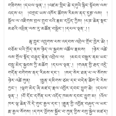
གཟིགས། །དཔལ་ལྡན་༝། །འཛམ་གླིང་ཆེ་དགུའི་སྙིང་སྟོབས་ལས་
འདས་པ། །བགྲང་ཡས་འཁོར་ཚོགས་རིམས་ནད་དུཿཁ་ལས། །
སྒྲོལ་ལ་འཇིགས་བྲལ་གྲུབ་པའི་རྣམ་དཔྱོད་ཀྱིས། །པཎ་ཆེན་སྣང་
མཐའི་འཕྲིན་ལས་རུ་མཚོན་བསྒྲེང༌། །དཔལ་ལྡན་༝། །
ཆུ་ཀླུང་འཁྲུགས་པས་འདབས་འབྲེལ་གྲོང་ཁྱེར་ཆེ། །
བཅོམ་པའི་ཁྲོད་ནས་ཉིད་ལ་སྐྱབས་འཚོལ་རྣམས། །ཉེར་འཚེ་
ལས་གྲོལ་སྣོད་བཅུད་རྟེན་འབྲེལ་ལ། །མངའ་བསྒྱུར་ནམ་ཡང་
བསླུ་མེད་སྐྱབས་ཀྱི་མཆོག །དཔལ་ལྡན་༝། །གཞན་གྱི་རྦད་འདྲེ་
གདོན་བགེགས་ནད་རིམས་དང༌། །སད་སེར་ཐན་པ་ལ་སོགས་
ཉེར་འཚེ་ཀུན། །སྤྱན་དམིགས་ཙམ་དང་བདེན་ཚིག་རེ་རེས་
ཀྱང༌། །ལྷག་མེད་ཞི་མཛད་རྣལ་འབྱོར་དབང་ཕྱུག་ཆེ། །དཔལ་
ལྡན་༝། །བོ་དོང་དགོན་པར་འདོད་ཁམས་དབང་ཕྱུག་མ། །འོལ་
ཁར་ལྷ་ཆེན་འོ་དེ་གུང་རྒྱལ་དང༌། །རྒྱུན་གྱི་འབྱོན་བཞུད་ལ་ཡང་
རྨ་རྒྱལ་སོགས། །དཀར་ཕྱོགས་སྐྱོང་བ་ཀུན་གྱིས་བསུ་སྐྱེལ་མཛད།