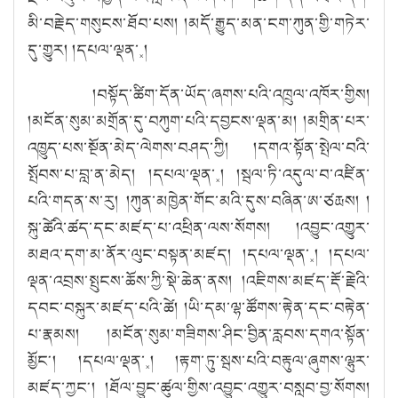
མི་བརྗེད་གསུངས་ཐོབ་པས། །མདོ་རྒྱུད་མན་ངག་ཀུན་གྱི་གཏེར་
དུ་གྱུར། །དཔལ་ལྡན་༝།
།བསྟོད་ཚིག་དོན་ཡོད་ཞགས་པའི་འཁྲུལ་འཁོར་གྱིས།
།མངོན་སུམ་མགྲོན་དུ་བཀུག་པའི་དབྱངས་ལྡན་མ། །མགྲིན་པར་
འཁྱུད་པས་སྔོན་མེད་ལེགས་བཤད་ཀྱི། །དགའ་སྟོན་སྤེལ་བའི་
སྤོབས་པ་བླ་ན་མེད། །དཔལ་ལྡན་༝། །སྦལ་ཏི་འདུལ་བ་འཛིན་
པའི་གདན་ས་རུ། །ཀུན་མཁྱེན་གོང་མའི་དུས་བཞིན་ཨ་ཙརྻས། །
སྐུ་ཚེའི་ཚད་དང་མཛད་པ་འཕྲིན་ལས་སོགས། །འབྱུང་འགྱུར་
མཐའ་དག་མ་ནོར་ལུང་བསྟན་མཛད། །དཔལ་ལྡན་༝། །དཔལ་
ལྡན་འབྲས་སྤུངས་ཆོས་ཀྱི་སྡེ་ཆེན་ནས། །འཇིགས་མཛད་རྡོ་རྗེའི་
དབང་བསྐུར་མཛད་པའི་ཚེ། །ཡི་དམ་ལྷ་ཚོགས་རྟེན་དང་བརྟེན་
པ་རྣམས། །མངོན་སུམ་གཟིགས་ཤིང་བྱིན་རླབས་དགའ་སྟོན་
མྱོང༌། །དཔལ་ལྡན་༝། །རྟག་ཏུ་སྦས་པའི་བརྟུལ་ཞུགས་ལྷུར་
མཛད་ཀྱང༌། །ཐོལ་བྱུང་ཚུལ་གྱིས་འབྱུང་འགྱུར་བསླབ་བྱ་སོགས།