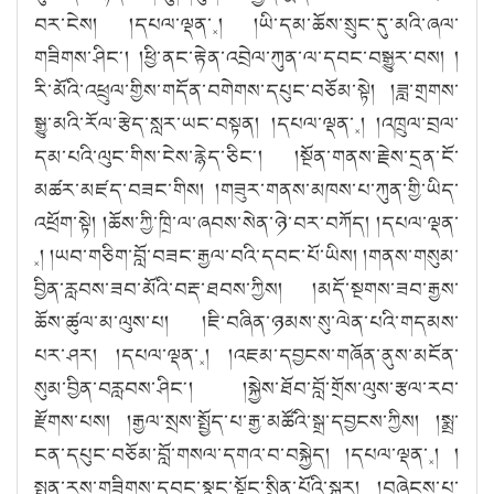
བར་ངེས། །དཔལ་ལྡན་༝། །ཡི་དམ་ཆོས་སྲུང་དུ་མའི་ཞལ་
གཟིགས་ཤིང༌། །ཕྱི་ནང་རྟེན་འབྲེལ་ཀུན་ལ་དབང་བསྒྱུར་བས། །
རི་མོའི་འཕྲུལ་གྱིས་གདོན་བགེགས་དཔུང་བཅོམ་སྟེ། །ཟླ་གྲགས་
སྒྱུ་མའི་རོལ་རྩེད་སླར་ཡང་བསྟན། །དཔལ་ལྡན་༝། །འཁྲུལ་བྲལ་
དམ་པའི་ལུང་གིས་ངེས་རྙེད་ཅིང༌། །སྔོན་གནས་རྗེས་དྲན་ངོ་
མཚར་མཛད་བཟང་གིས། །གཟུར་གནས་མཁས་པ་ཀུན་གྱི་ཡིད་
འཕྲོག་སྟེ། །ཆོས་ཀྱི་ཁྲི་ལ་ཞབས་སེན་ཉེ་བར་བཀོད། །དཔལ་ལྡན་
༝། །ཡབ་གཅིག་བློ་བཟང་རྒྱལ་བའི་དབང་པོ་ཡིས། །གནས་གསུམ་
བྱིན་རླབས་ཟབ་མོའི་བརྡ་ཐབས་ཀྱིས། །མདོ་སྔགས་ཟབ་རྒྱས་
ཆོས་ཚུལ་མ་ལུས་པ། །ཇི་བཞིན་ཉམས་སུ་ལེན་པའི་གདམས་
པར་ཤར། །དཔལ་ལྡན་༝། །འཇམ་དབྱངས་གཞོན་ནུས་མངོན་
སུམ་བྱིན་བརླབས་ཤིང༌། །སྐྱེས་ཐོབ་བློ་གྲོས་ལུས་རྩལ་རབ་
རྫོགས་པས། །རྒྱལ་སྲས་སྤྱོད་པ་རྒྱ་མཚོའི་སྒྲ་དབྱངས་ཀྱིས། །སྨྲ་
ངན་དཔུང་བཅོམ་བློ་གསལ་དགའ་བ་བསྐྱེད། །དཔལ་ལྡན་༝། །
སྤྱན་རས་གཟིགས་དབང་སྣང་སྟོང་སྲིན་པོའི་སྐུར། །བཞེངས་པ་