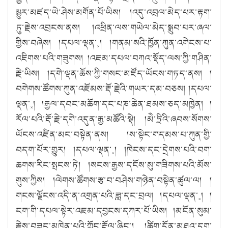
མྱུར་མཛད་ཡེ་ཤེས་མགོན་པོ་ཡིས། །འདུ་འབྲལ་མེད་པར་རྟག་
ཏུ་རྗེས་འབྲངས་ནས། །འཕྲིན་ལས་གཡེལ་མེད་སྒྲུབ་པར་ཞལ་
གྱིས་བཞེས། །དཔལ་ལྡན་༝། །གནམ་སའི་ཁྱོན་ཀུན་འགེངས་པ་
འཇིགས་པའི་གཟུགས། །འཇམ་དཔལ་བཀའ་སྡོད་ལས་ཀྱི་གཤིན་
རྗེ་ཡིས། །དགེ་ལྡན་ཆོས་ཀྱི་གསང་མཛོད་ཡོངས་གཏད་ནས། །
བགེགས་ཚོགས་ཀུན་འཇོམས་རྡོ་རྗེའི་གཡར་དམ་བཅས། །དཔལ་
ལྡན་༝། །རྒྱལ་དབང་མཆོག་དང་པཎ་ཆེན་ཐམས་ཅད་མཁྱེན། །
རོལ་པའི་རྡོ་རྗེ་དགེ་འདུན་རྒྱ་མཚོའི་སྡེ། །མཻ་ཏྲིའི་ཞབས་སོགས་
ཡོངས་འཛིན་མང་བསྟེན་ནས། །ས་སྟེང་གདམས་པ་ཀུན་གྱི་
བདག་པོར་གྱུར། །དཔལ་ལྡན་༝། །ཁེངས་དང་དྲེགས་པའི་བག་
ཆགས་རིང་སྤངས་ཏེ། །སངས་རྒྱས་དངོས་སུ་གཟིགས་པའི་མོས་
གུས་ཀྱིས། །ལེགས་ཚོགས་རྩ་བ་བཤེས་གཉེན་བསྟེན་ཚུལ་ལ། །
གངས་ལྗོངས་འདི་ན་འགྲན་པའི་ཟླ་དང་བྲལ། །དཔལ་ལྡན་༝། །
ངག་གི་དཔལ་སྟེར་འཇམ་དབྱངས་དཀར་པོ་ཡིས། །མངོན་སུམ་
རྗེས་བཟུང་མཁྱེན་པའི་ཀློང་རྡོལ་ཞིང༌། །ཚིག་དོན་མཐའ་དག་