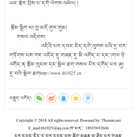
ཡང་རྩེར་བྲིས་པ་དགེ་ལེགས་འཕེལ། །
རྩོམ་སྒྲིག་པ། བྱ་མདོ་གུར་ཀུམ།
གསལ་འདེབས།
འདིའི་པར་དབང་ངེད་དགེ་ལུགས་པའི་དྲ་བར་
གཏོགས་པས་གང་འདོད་དུ་གཞན་དུ་མི་འགོད་པ་དང་།གལ་ཏེ་
འགོད་ན་རྩོམ་ཁུངས་དང་སྦྲེལ་ཐག་གསལ་པོར་དགོད་པར་ཞུ།
དྲ་བའི་སྦྲེལ་ཐགhttp://www.tb1025.cn
བརྒྱུད་འགོད།
Copyright © 2018 All rights reserved. Powered by: Thonmi.net
E_mail:tb1025@qq.com ཁ་པར：18935692666
པར་དབང་ངེད་དྲ་བར་དབང་བས་ཆོག་མཆན་མ་ཐོབ་པར་གཞན་