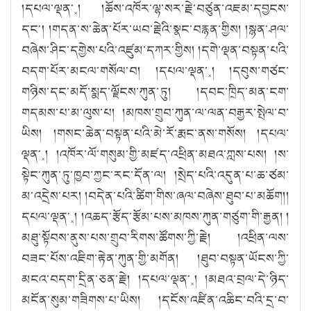
།དཔལ་ལྡན༌༝། །ཆོས་འཁོར་ལྷ་སར་རྗེ་བཙུན་འཇམ་དབྱངས་
དང༌། །གདན་ས་ཆེན་པོར་ཡབ་རྗེའི་སྣང་བརྙན་གྱིས། །སྙན་ཤལ་
བཞེས་ཤིང་དགྱེས་པའི་འཛུམ་དཀར་གྱིས། །དགེ་ལྡན་བསྟན་པའི་
བདག་པོར་མངལ་གསོལ་བ། །དཔལ་ལྡན་༝། །དབུས་གཙང་
གཉིས་དང་མདོ་སྨད་ལྗོངས་ཀུན་ཏུ། །དབང་ཁྲིད་མན་ངག་
གདམས་པ་མ་ལུས་པ། །མཁས་གྲུབ་ཀུན་ལ་ལན་བརྒྱར་སྤེལ་བ་
ཡིས། །གསང་ཆེན་བསྟན་པའི་མེ་རོ་རྨང་ནས་གསོས། །དཔལ་
ལྡན༌༝། །འཁོར་ལོ་གསུམ་གྱི་མཛད་འཕྲིན་མཐའ་ཀླས་པས། །ས་
སྟེང་ཀུན་ཏུ་ཁྱབ་ཀྱང་རང་དོན་ལ། །སྲེད་པའི་འདུན་པ་ཆ་ཙམ་
མ་འདྲེས་པར། །བདེན་པའི་ཚིག་གིས་ཞལ་བཞེས་ཐུབ་པ་མཆོག།།
དཔལ་ལྡན༌༝། །འཆད་རྩོད་རྩོམ་པས་མཁས་ཀུན་གཙུག་གི་རྒྱན། །
མཐུ་སྟོབས་ནུས་པས་གྲུབ་རིགས་ཚོགས་ཀྱི་རྗེ། །འཕྲིན་ལས་
བཟང་པོས་འཇིག་རྟེན་ཀུན་གྱི་མགོན། །ཐུབ་བསྟན་ཡོངས་ཀྱི་
མངའ་བདག་དྲིན་ཅན་རྗེ། །དཔལ་ལྡན༌༝། །མཐའ་བྲལ་དེ་ཉིད་
མངོན་སུམ་གཟིགས་པ་ཡིས། །དངོས་འཛིན་འཆིང་བའི་དྲ་བ་