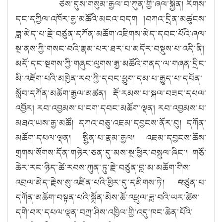
ཅེས་དུས་གསུམ་རྒྱལ་བ་ཀུན་གྱི་ཞལ་སྐྱིན། རིགས་
དང་དཀྱིལ་འཁོར་རྒྱ་མཚོའི་མངའ་བདག །བཀའ་དྲིན་མཚུངས་
ཟླ་མེད་པ་རྗེ་བཙུན་དཀོན་མཆོག་འཇིགས་མེད་དབང་པོའི་ཞལ་
སྔ་ནས་ཀྱི་གསང་བའི་རྣམ་པར་ཐར་པ་མདོར་བསྡུས་པ་འདི་ནི།
མདོ་དང་སྔགས་ཀྱི་གཞུང་ལུགས་རྒྱ་མཚོའི་གནད་ལ་གཞན་དྲིང་
མི་འཇོག་པའི་མཁྱེན་རབ་ཀྱི་དབང་ཕྱུག་དམ་པ་རྒྱུད་པ་དཔོན་
སློབ་དཀོན་མཆོག་རྒྱལ་མཚན། རྡོ་རམས་པ་སྐལ་བཟང་དཔལ་
འབྱོར། རབ་འབྱམས་པ་ངག་དབང་མཆོག་ལྡན། རབ་འབྱམས་པ་
མཐའ་ཡས་རྒྱ་མཚོ། དཀའ་བཅུ་འཇམ་དབྱངས་ནོར་བུ། དཀོན་
མཆོག་དཔལ་ལྡན། སྦྱིན་པ་རྣམ་རྒྱལ། འཇམ་དབྱངས་ཆོས་
གྲགས་སོགས་དོན་གཉེར་ཅན་དུ་མས་སྔ་ཕྱིར་བསྐུལ་ཞིང༌། གཙོ་
ཆེར་རང་ཉིད་ཚེ་རབས་ཀུན་ཏུ་རྗེ་བཙུན་བླ་མ་མཆོག་གིས་
འབྲལ་མེད་རྗེས་སུ་འཛིན་པའི་ཕྱིར་དུ་དམིགས་ཏེ། ྋབཙུན་པ་
དཀོན་མཆོག་བསྟན་པའི་སྒྲོན་མེས་ཆོ་འཕྲུལ་ཟླ་བའི་ཡར་ཚེས་
དགེ་བར་དཔལ་ལྡན་བཀྲ་ཤིས་འཁྱིལ་གྱི་འདུ་ཁང་ཆེན་པོའི་