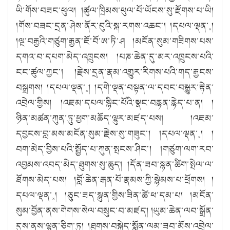
ཡི་གོས་བཟང་ཕུལ། །ཚུལ་ཁྲིམས་ཕུལ་པོ་ཡོངས་སུ་རྫོགས་པ་ཡི།
།གོས་བཟང་དྲན་ཤེས་ནོར་བུའི་སྐ་རགས་འཆང༌། །དཔལ་ལྡན་༝།
།ལྔ་བརྒྱའི་གཙུག་རྒྱན་ཇོ་བོ་ཨ་ཏི་ཤ །མངོན་སུམ་གཟིགས་པས་
དགའ་བ་དཔག་མེད་འཁྲུངས། །པཎ་ཆེན་དུ་མར་འཁྲུངས་པའི་
ངང་ཚུལ་ཀྱང༌། །རྗེས་དྲན་རྣམ་འགྱུར་རིགས་པའི་གད་རྒྱངས་
བསྒྲགས། །དཔལ་ལྡན་༝། །དགེ་ལྡན་བསྟན་ལ་དབང་བསྒྱུར་རྟེན་
འབྲེལ་གྱིས། །འཇམ་དཔལ་སྙིང་པོའི་སྣང་བརྙན་རྙེད་པ་ན། །
ཉིན་མཚན་ཀུན་ཏུ་ཕྱག་མཆོད་ལྷུར་མཛད་པས། །འཇམ་
དབྱངས་བླ་མས་མངོན་སུམ་རྗེས་སུ་གཟུང༌། །དཔལ་ལྡན་༝། །
བག་མེད་བྱིས་པའི་སྤྱོད་པ་ཀུན་སྤངས་ཤིང༌། །གཙུག་ལག་རབ་
འབྱམས་འབད་མེད་ཐུགས་སུ་ཆུད། །དོན་ཟབ་སྙན་ཚིག་སྤེལ་ལ་
ཐོགས་མེད་པས། །བློ་ཆེན་རྒན་པོ་རྣམས་ཀྱི་སྙེམས་པ་ཕྲོགས། །
དཔལ་ལྡན་༝། །ཅུང་ཟད་སྙུན་གྱིས་ཟིན་ཚེ་ཕ་དམ་པ། །མངོན་
སུམ་བྱོན་ནས་གེགས་སེལ་བསྲུང་བ་མཛད། །ཡུམ་ཆེན་ལབ་སྒྲོན་
དུས་ནས་ལྷན་ཅིག་ཏུ། །ཐུགས་བསྐྱེད་སྨོན་ལམ་ཟབ་མོས་འབྲེལ་