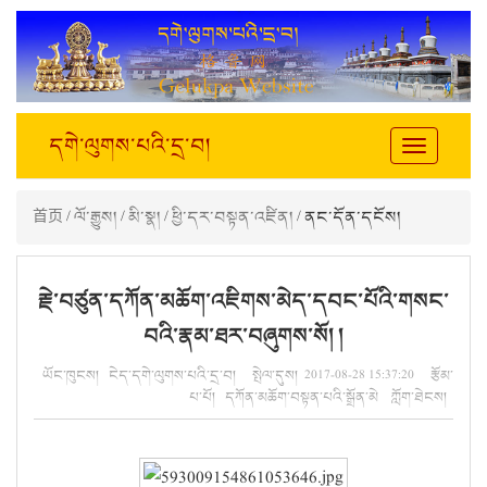
དགེ་ལུགས་པའི་དྲ་བ།
Toggle
navigation
首页
/
ལོ་རྒྱུས།
/
མི་སྣ།
/
ཕྱི་དར་བསྟན་འཛིན།
/ ནང་དོན་དངོས།
རྗེ་བཙུན་དཀོན་མཆོག་འཇིགས་མེད་དབང་པོའི་གསང་
བའི་རྣམ་ཐར་བཞུགས་སོ། །
ཡོང་ཁུངས། ངེད་དགེ་ལུགས་པའི་དྲ་བ། སྤེལ་དུས། 2017-08-28 15:37:20 རྩོམ་
པ་པོ། དཀོན་མཆོག་བསྟན་པའི་སྒྲོན་མེ ཀློག་ཐེངས།