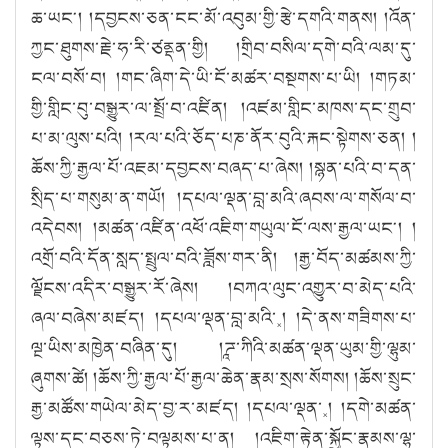
ཆ་ཡང༌། །དབྱངས་ཅན་ངང་མོ་འབུམ་གྱི་རྩེ་དགའི་གནས། །འོན་
ཀྱང་ཐུགས་རྗེ་ཧ་རི་ཙནྡན་གྱི། །གྲིབ་བསིལ་དགེ་བའི་ལམ་དུ་
ངལ་བསོ་བ། །གང་ཞིག་དེ་ཡི་ངོ་མཚར་བསྔགས་པ་ཡི། །གཏམ་
གྱི་གླིང་བུ་བསྒྱུར་ལ་སྤྲོ་བ་འཛིན། །འཛམ་གླིང་མཁས་དང་གྲུབ་
པ་མ་ལུས་པའི། །རལ་པའི་ཅོད་པཎ་ནོར་བུའི་རྐང་སྟེགས་ཅན། །
ཆོས་ཀྱི་རྒྱལ་པོ་འཇམ་དབྱངས་བཞད་པ་ཞེས། །སྙན་པའི་བ་དན་
སྲིད་པ་གསུམ་ན་གཡོ། །དཔལ་ལྡན་བླ་མའི་ཞབས་ལ་གསོལ་བ་
འདེབས། །མཚན་འཛིན་འཕོ་འཇིག་གཡུལ་ངོ་ལས་རྒྱལ་ཡང༌། །
འགྲོ་བའི་དོན་སླད་སྤྲུལ་བའི་ཟློས་གར་ནི། །རྒྱ་བོད་མཚམས་ཀྱི་
ལྗོངས་འདིར་བསྒྱུར་རོ་ཞེས། །བཀའ་ལུང་འགྱུར་བ་མེད་པའི་
ཞལ་བཞེས་མཛད། །དཔལ་ལྡན་བླ་མའི་༝། །དེ་ནས་གཟིགས་པ་
ལྔ་ཡིས་མཁྱེན་བཞིན་དུ། །ཌཱ་ཀིའི་མཚན་ལྡན་ཡུམ་གྱི་ལྷུམ་
ཞུགས་ཚེ། །ཆོས་ཀྱི་རྒྱལ་པོ་རྒྱལ་ཆེན་རྣམ་སྲས་སོགས། །ཆོས་སྲུང་
རྒྱ་མཚོས་གཡེལ་མེད་བྱ་ར་མཛད། །དཔལ་ལྡན་༝། །དགེ་མཚན་
ལྟས་དང་བཅས་ཏེ་བལྟམས་པ་ན། །འཇིག་རྟེན་སྐྱོང་རྣམས་ལྷ་