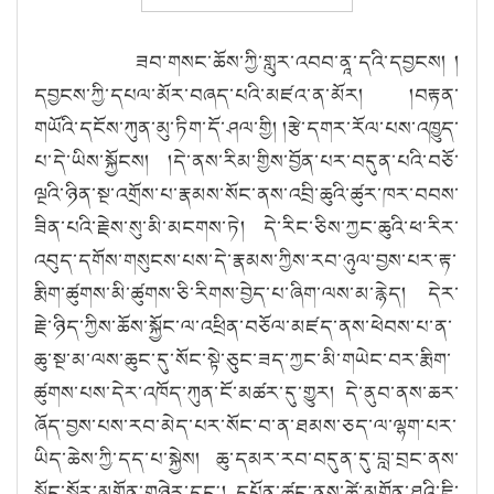
ཟབ་གསང་ཆོས་ཀྱི་གླུར་འབབ་ནཱ་དའི་དབྱངས། །
དབྱངས་ཀྱི་དཔལ་མོར་བཞད་པའི་མཛའ་ན་མོར། །བརྟན་
གཡོའི་དངོས་ཀུན་མུ་ཏིག་དོ་ཤལ་གྱི། །རྩེ་དགར་རོལ་པས་འཁྱུད་
པ་དེ་ཡིས་སྐྱོངས། །དེ་ནས་རིམ་གྱིས་བྱོན་པར་བདུན་པའི་བཅོ་
ལྔའི་ཉིན་སྔ་འགྲོས་པ་རྣམས་སོང་ནས་འབྲི་ཆུའི་ཚུར་ཁར་བབས་
ཟིན་པའི་རྗེས་སུ་མི་མངགས་ཏེ། དེ་རིང་ཅིས་ཀྱང་ཆུའི་ཕ་རིར་
འབུད་དགོས་གསུངས་པས་དེ་རྣམས་ཀྱིས་རབ་ཉུལ་བྱས་པར་རྟ་
རྨིག་ཚུགས་མི་ཚུགས་ཅི་རིགས་བྱེད་པ་ཞིག་ལས་མ་རྙེད། དེར་
རྗེ་ཉིད་ཀྱིས་ཆོས་སྐྱོང་ལ་འཕྲིན་བཅོལ་མཛད་ནས་ཕེབས་པ་ན་
ཆུ་སྔ་མ་ལས་ཆུང་དུ་སོང་སྟེ་ཅུང་ཟད་ཀྱང་མི་གཡེང་བར་རྨིག་
ཚུགས་པས་དེར་འཁོད་ཀུན་ངོ་མཚར་དུ་གྱུར། དེ་ནུབ་ནས་ཆར་
ཞོད་བྱས་པས་རབ་མེད་པར་སོང་བ་ན་ཐམས་ཅད་ལ་ལྷག་པར་
ཡིད་ཆེས་ཀྱི་དད་པ་སྐྱེས། ཆུ་དམར་རབ་བདུན་དུ་བླ་བྲང་ནས་
སྟོང་སྐོར་མགྲོན་གཉེར་དང༌། དཔོན་ཚང་ནས་ཚེ་མགོན་ཐའི་ཇི་