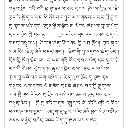
བཏབ་སྟེ། འདི་ཀའི་བླ་གྲྭ་ཐམས་ཅད་དང༌། ཕྱོགས་ཀྱི་བླ་མ་ཆེ་
ཆུང་རི་ཁྲོད་པ་མང་པོ་སོགས་གཉུག་མར་གནས་པ་དང་གློ་བུར་
དུ་ལྷགས་པའི་དགེ་འདུན་ཉིས་སྟོང་མ་ལོངས་ཙམ་ལ་ཟླ་བ་ཕྱེད་
དང་གཉིས་ཀྱི་བར་དུ། རྒྱལ་བའི་གསུང་རབ་ཐམས་ཅད་ཀྱི་
གནད་བསྡུས་པ། ཤིང་རྟ་ཆེན་པོ་གཉིས་ཀྱི་ལམ་སྲོལ། བྱང་ཆུབ་
ལམ་རིམ་ཆེན་མོའི་བཤད་ལུང༌། ཚིག་གི་སྒྲོ་འདོགས་ཆོད་ཅིང༌།
དོན་གྱི་ཁོག་ལྷོང་བ། དེ་ཡང་གཙོ་བོར་ཉམས་ལེན་དང་སྦྱར་ཏེ་
རང་གི་སེམས་སྟེང་དུ་ཁ་ཚུར་བསྐོར་ནས་གཏན་ལ་འབེབས་
ཚུལ་བླ་མའི་མན་ངག་བཞིན་ཤ་ཆོད་རུས་ཆོད་དུ་བྱས་ནས་
གསུངས་པས་དབང་པོ་མཆོག་དམན་ཐམས་ཅད་ཀྱི་རྒྱུད་ལ་
ལམ་གྱི་ལུས་ཡོངས་སུ་རྫོགས་པའི་བག་ཆགས་ཁྱད་པར་ཅན་
བསྐྲུན་ཞིང༌། བློ་སྣ་གཏིང་ནས་འགྱུར་ཏེ་ཚེ་འདིའི་འཁྲི་བ་ཆོད་
པའང་ཁ་ཤས་བྱུང༌། མཇུག་ཏུ་བླ་མ་གོང་མའི་ཕྱག་ལེན་བཞིན་
སེམས་བསྐྱེད་མཆོད་པའང་ཤིན་ཏུ་རྒྱས་པར་མཛད།