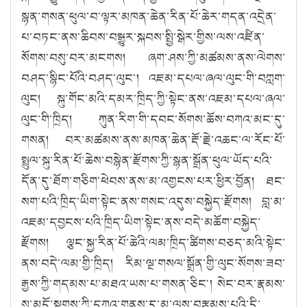
སྙན་གསན་ཕུལ་བ་ལྟར་མཁན་ཆེན་རིན་པོ་ཆེར་གདན་འདྲེན་
པ་བཏང་ནས་ཆིབས་བསྒྱུར་སྐབས་སྤྱི་སྒེར་གྱིས་ལས་འཛིན་
སོགས་བསུ་བར་མངགས། ཞག་ཤས་ཀྱི་མཚམས་ནས་ལེགས་
བཤད་སྙིང་པོའི་བཤད་ལུང༌། འཇམ་དཔལ་ཞལ་ལུང་གི་བཀླག་
ལུང། སྐུ་གོང་མའི་དམར་ཁྲིད་ཀྱི་སྟེང་ནས་འཇམ་དཔལ་ཞལ་
ལུང་གི་ཁྲིད། ཀུན་རིག་གི་དབང་སོགས་ཆོས་བཀའ་མང་དུ་
གསན། བར་མཚམས་ནས་མཁན་ཆེན་རྡོ་རྗེ་འཆང་ལ་རོང་པོ་
སྤྲུལ་སྐུ་རིན་པོ་ཆེས་བསྙེན་རྫོགས་ཀྱི་སྙན་སྒྲོན་ཕུལ་ཡོད་པའི་
དོན་དུ་ཐོག་གཅིག་ཕེབས་ནས་མ་འགྱངས་པར་ཕྱིར་བྱོན། ཐང་
སག་པའི་ཁྲིད་ཡིག་སྟེང་ནས་གསང་འདུས་བསྐྱེད་རྫོགས། བླ་མ་
འཇམ་དབྱངས་པའི་ཁྲིད་ཡིག་སྟེང་ནས་བདེ་མཆོག་བསྐྱེད་
རྫོགས། ལྕང་སྐྱ་རིན་པོ་ཆེའི་ལམ་ཁྲིད་ཚིགས་བཅད་མའི་སྟེང་
ནས་བདེ་ལམ་གྱི་ཁྲིད། རིམ་ལྔ་གསལ་སྒྲོན་གྱི་ལུང་སོགས་ཟབ་
རྒྱས་ཀྱི་གདམས་པ་མཐའ་ཡས་པ་གསན་ཅིང༌། སེང་བར་རྣམས་
སུ་མདོ་སྔགས་ཀྱི་དཀའ་གནས་དུ་མ་ལས་བརྩམས་པའི་དྲི་