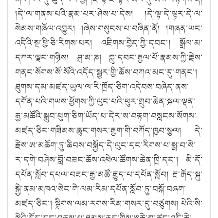
།དེ་ལ་གནས་པའི་རྣམ་པར་ཤེས་པ་དེས། །དེ་ལྟ་དེ་ལྟར་དེ་ལ་
སེམས་གཞོལ་འགྱུར། །ཞེས་གསུངས་པ་བཞིན་ནོ། །གཞན་ཡང་
འདིའི་སྔ་ཕྱི་ཅི་རིགས་པར། འཇིགས་བྱེད་ཀྱི་དབང༌། སྒྲོལ་མ་
དཀར་ལྗང་གཉིས། ཤྲ་མ་ཎ། ཀླུ་དབང་རྒྱལ་པོ་རྣམས་ཀྱི་རྗེས་
གནང་སོགས་སོ་སོའི་འདོད་སྦྱར་གྱི་ཆོས་བཀའ་མང་དུ་གནང༌།
ཐུགས་དམ་མཛད་ཡུལ་ལ་རི་ཁྲོད་ཅིག་འདེབས་བཞེད་ནས་
དགོན་པའི་གཡས་ཕྱོགས་ཀྱི་ལུང་པའི་ཕུར་གྲུབ་ཆེན་སྐལ་ལྡན་
རྒྱ་མཚོའི་སྒྲུབ་ཕུག་ཅིག་ཡོད་པ་དེར་ས་བརྟག་བསླངས་སོགས་
མཛད་ཅིང་གཟིམས་ཆུང་གསར་རྒྱག་གི་བཀོད་ཁྱབ་སྩལ། དེ་
རྗེས་ཨ་མཆོག་ཏུ་ཆིབས་བསྐྱོད་དེ་ལུང་དང་རིགས་པ་སྨྲ་བ་སེ་
ར་དགེ་བཤེས་བློ་བཟང་ཆོས་འཕེལ་ཚོགས་ཆེན་ཁྲི་དང༌། མི་དོ་
དཔོན་སློབ་དཔལ་བཟང་རྒྱ་མཚོ་རྒྱུད་པ་དཔོན་སློབ། རྔ་རྒོད་སྐུ་
སྐྱེ་ནམ་མཁའ་སེང་གེ་ལམ་རིམ་དཔོན་སློབ་ཏུ་བསྐོ་བཞག་
མཛད་ཅིང༌། སྒྲིགས་ལམ་རགས་རིམ་གསར་དུ་བཙུགས། པེའི་སི་
སེའི་དོད་དང་བཅས་པ་ཐམས་ཅད་ཀྱིས་ཨུརྒེ་གྲྭ་ཚང་འདི་རྗེ་