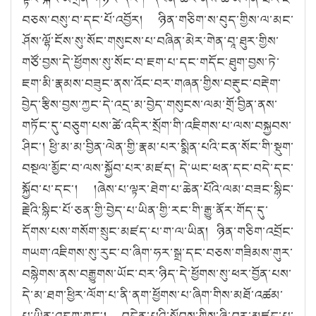
བཅས་བསུ་བ་དང་པོ་འབྱོར། ཉིན་གཅིག་ས་བུད་གྱིས་ལ་མང་
ཤོས་ལྷོ་ངོས་སུ་སོང་གསུངས་པ་བཞིན་མེར་གེན་བཱ་ཐུར་གྱིས་
གཙོ་བྱས་དེ་ཕྱོགས་སུ་སོང་བ་ཇག་པ་དང་གདོང་ཐུག་བྱས་ཏེ་
ཇག་མི་རྣམས་བཟུང་ནས་འོང་བར་གཞན་གྱིས་བརྡུང་བརྡེག་
བྱེད་རྩིས་བྱས་ཀྱང་དེ་འདྲ་མ་བྱེད་གསུངས་ལམ་གྲོ་བྱིན་ནས་
གཏོང་དུ་བཅུག་པས་ཚེ་འདིར་སྲོག་གི་འཇིགས་པ་ལས་བསྐྱབས་
ཤིང༌། ཕྱི་མ་མ་བྱིན་ལེན་གྱི་རྣམ་པར་སྨིན་པའི་ངན་སོང་གི་སྡུག་
བསྔལ་མྱོང་བ་ལས་སྐྱོབ་པར་མཛད། དེ་ཡང་ཕན་དང་བདེ་དང་
སྐྱོབ་པ་དང༌། །ཞེས་པ་ལྟར་ཐེག་པ་ཆེན་པོའི་ལམ་བཟང་སྙིང་
རྗེའི་སྙིང་པོ་ཅན་གྱི་བྱེད་པ་ཡིན་གྱི་རང་གི་རྒྱུ་ནོར་གོད་དུ་
དོགས་པས་གསོག་སྲུང་མཛད་པ་ག་ལ་ཡིན། ཉིན་གཅིག་འབྲོང་
གཡག་འཇིགས་སུ་རུང་བ་ཞིག་ཧར་སྒྲ་དང་བཅས་གཟིམས་གུར་
བསྙེགས་ནས་བརྒྱུགས་ཡོང་བར་ཉིད་དེ་ཕྱོགས་སུ་ཕར་བྱོན་པས་
དེ་མ་ཐག་ཕྱིར་ལོག་པ་ནི་ནག་ཕྱོགས་པ་ཞིག་གིས་མཐོ་འཚམ་
པ་ཡིན་འདུག་ཀྱང༌། བདེན་པའི་སྟོབས་ཀྱིས་ཞི་བར་མཛད་པ་