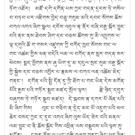
ཏོག་འཐོར། མཛོ་དགེ་དགོན་པས་ཀྱང་གདན་དྲངས་ཏེ་གསོལ་
བ་བཏབ་པར་འཇིགས་བྱེད་བཅུ་གསུམ་མའི་དབང་སོགས་ཆོས་
བཀའ་འགའ་ཞིག་སྩལ། དངོས་འབུལ་རྟ་ནོར་བཞི་བརྒྱ་སྐོར་བྱུང་
བའི་ནང་ནས་ཐེབས་ཤིག་དང་བཅས་ཚོགས་སུ་མི་འཁྲུགས་པ་
ལྷ་དགུའི་ཆོ་ག་གསར་འཛུགས་ཀྱི་བཀོད་ཁྱབ་སོགས་གང་ལ་
གང་འཚམ་གྱིས་ཕན་བདེའི་ལམ་ལ་བཀོད་ནས་སླར་གདན་སར་
ཕེབས། སྨད་ཕྱོགས་ནས་ཞུ་ཡིག་དུ་མ་དངུལ་སྲང་སུམ་བརྒྱ་སྐོར་
གྱི་སྐྱེས་དང་བཅས་འབྱོར་པ་རྣམས་ལ་བཀའ་ལན་འཚེམ་མེད་
གནང༌། དགོན་པའི་སྤྱི་དོན་དུ་ཁྲི་ཐོག་པ་གང་ཡིན་དེས་མགོན་
པོའི་རྒྱས་པའི་གཏོར་སྒྲུབ་མཛད་སྲོལ་ལྟར། རྗེ་ཉིད་དབུར་
བཞུགས་ཏེ་གཏོར་སྒྲུབ་མཛད། དེ་སྐབས་རྟ་དཀར་པོ་ཞོན་པའི་
མི་ཞིག་གིས། ལུང་པ་གཅིག་ན་དྲེད་མང་པོ་འདུག་པའི་ཕལ་
ཆེར་བསད་ཀྱང་ད་དུང་འགའ་ཞིག་ལུས་ཡོད་ཟེར་བའི་མནལ་
ལམ་བྱུང་བ་ནི་ཆོས་སྐྱོང་གིས་འཕྲིན་ལས་བསྒྲུབས་པའི་ལྟས་སུ་
མངོན། དགུན་ཆོས་ལ་ཡང་བརྩི་བཞག་གནང་ཞིང་ཕར་ཕྱིན་