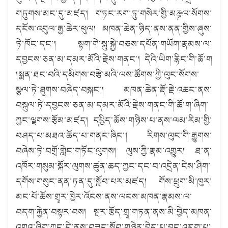
གཏུགས་མང་དུ་མཛད། གཏང་རག་ཏུ་གསེར་གྱི་མཎྜལ་སོགས་
དངོས་འབུལ་རྒྱ་ཆེར་ཕུལ། མཁན་ཆེན་ཉིད་ནས་ནན་གྱིས་ཞུས་
ཏེ་ཁོང་དང༌། སྟག་གེ་སྐུ་སྐྱེ་བཅས་དཔོན་གཡོག་རྣམས་ལ་
དབྱངས་ཅན་མ་དམར་མོའི་རྗེས་གནང༌། དེའི་ཡིག་རྙིང་གི་ཆོ་ག
།སྨན་ཐང་བའི་དམིགས་བརྩེ་མའི་ལས་ཚོགས་ཀྱི་ལུང་སོགས་
སྩལ་ཏེ་ཐུགས་བཞེད་བསྐང༌། མཁན་ཆེན་རྡོ་རྗེ་འཆང་ནས་
བསྐུལ་ཏེ་དབྱངས་ཅན་མ་དམར་མོའི་རྗེས་གནང་གི་ཆོ་ག་ཞིག་
ཀྱང་ལྗགས་རྩོམ་མཛད། དཔྱིད་ཆོས་གཉིས་པ་ནས་ལམ་རིམ་གྱི་
བཤད་པ་མཐའ་ཆོད་པ་གནང་ཞིང༌། རིགས་ལུང་གི་རྒྱུགས་
བཞེས་ཏེ་བགྲོ་གླེང་གཏོང་ལུགས། ལུས་ཀྱི་རྣམ་འགྱུར། ཐ་ན་
འཁོར་གསུམ་སྐོར་ལུགས་ཚུན་ཆད་ཀྱང་དང་བ་འདྲེན་ངེས་ཤིག་
དགོས་གསུང་ནན་ཏན་དུ་སློབ་པར་མཛད། གོས་ཕྲུག་མི་ཁུར་
མང་པོ་ཆོས་གྲྭར་ཁྱེར་འོངས་ནས་ལངས་མཁན་རྣམས་ལ་
བདག་རྐྱེན་བསྟར་བས། སྔར་རྩོད་གྲྭ་གཏན་ནས་མི་བྱེད་མཁན་
འགའ་ཞིག་ཀྱང་དེ་ནས་བཟུང་སློབ་གཉེར་བྱེད་པ་བྱུང་འདུག་པ་