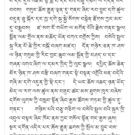
པ་དང་དུས་འཛོམ་སྟེ་ཟླ་བ་དང་པོའི་བཅུ་གཅིག་ལ་གདན་སར་
བབས། གསུང་ཆོས་རྒྱུན་ལྡན་དུ་གནང་ཞིང་རབ་བྱུང་དགེ་ཚུལ་
བདུན་ཅུ་སྐོར་དང་ཁྱ་དགེ་སྐུ་སྐྱེ་སོགས་བསྙེན་རྫོགས་ཀྱང་མང་
དུ་བསྒྲུབས། ཛ་སག་ངོ་གཡོག་ལ་མགོན་པོའི་རྗེས་གནང་སྩལ།
སྨོན་ལམ་གྲོལ་ནས་མཆོད་ཡོན་བཀའ་བགྲོས་ཀྱིས། བསེའི་སྤྲུལ་
སྐུ་རིན་པོ་ཆེ་ཁྲིར་བསྐོ་བཞག་མཛད། དོན་གཉེར་ཅན་ཁ་ཤས་
ལ་ཉིན་གསུམ་གྱི་རིང་བྱང་ཆུབ་ལམ་སྒྲོན་གྱི་བཤད་པ་དང་
གཞན་འགའ་ཞིག་ལ་དམར་ཁྲིད་ཀྱི་ལུང་སྩལ། དཔྱིད་ཆོས་ཆེན་
མོར་ཉིན་ཁ་ཤས་བརྩི་བཞག་གནང་སྟེ་བསྟན་འགྲོའི་ཕན་བདེའི་
གཞི་མ་དགེ་འདུན་གྱི་སྡེ་དང༌། དེ་ཡང་ཆོས་འཆད་ཉན་ཡོད་
མེད་ལ་རག་ལས་ཚུལ་ནས་བཟུང་ཚང་མས་ཐུགས་ཁུར་བཞེས་
དགོས་ལུགས་ཀྱི་བསླབ་སྟོན་ཞིབ་རྒྱས་ཚོགས་གཏམ་གྱི་ཚུལ་དུ་
གནང༌། གཉིས་པའི་བཅུ་གཅིག་ལ་བསེའི་སྤྲུལ་བའི་སྐུར་ཁྲི་
འབུལ་བསྟར་ཞིང་ཁོང་ནས་ཀྱང་གསོལ་སྟོན་གང་རྒྱས་ཞུས།
སྔར་དགོན་འདིར་པར་རྐོས་རྒྱུན་ཆགས་ཀྱི་སྲོལ་མ་བྱུང་བས་