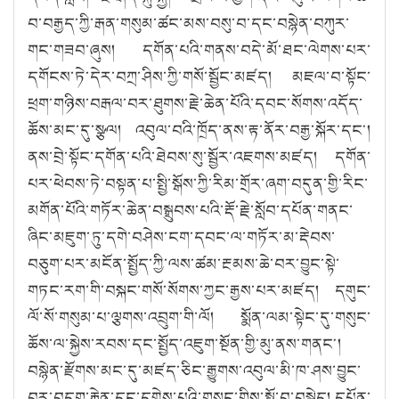
བ་བརྒྱད་ཀྱི་རྒན་གསུམ་ཚང་མས་བསུ་བ་དང་བསྙེན་བཀུར་
གང་གཟབ་ཞུས། དགོན་པའི་གནས་བདེ་མོ་ཐང་ལེགས་པར་
དགོངས་ཏེ་དེར་བཀྲ་ཤིས་ཀྱི་གསོ་སྦྱོང་མཛད། མཇལ་བ་སྟོང་
ཕྲག་གཉིས་བརྒལ་བར་ཐུགས་རྗེ་ཆེན་པོའི་དབང་སོགས་འདོད་
ཆོས་མང་དུ་སྩལ། འབུལ་བའི་ཁྲོད་ནས་རྟ་ནོར་བརྒྱ་སྐོར་དང༌།
ནས་བྲེ་སྟོང་དགོན་པའི་ཐེབས་སུ་སྦྱོར་འཇགས་མཛད། དགོན་
པར་ཕེབས་ཏེ་བསྟན་པ་སྤྱི་སྒོས་ཀྱི་རིམ་གྲོར་ཞག་བདུན་གྱི་རིང་
མགོན་པོའི་གཏོར་ཆེན་བསྒྲུབས་པའི་རྡོ་རྗེ་སློབ་དཔོན་གནང་
ཞིང་མཇུག་ཏུ་དགེ་བཤེས་ངག་དབང་ལ་གཏོར་མ་རྡེབས་
བཅུག་པར་མངོན་སྤྱོད་ཀྱི་ལས་ཚམ་རྔམས་ཆེ་བར་བྱུང་སྟེ་
གཏང་རག་གི་བསྐང་གསོ་སོགས་ཀྱང་རྒྱས་པར་མཛད། དགུང་
ལོ་སོ་གསུམ་པ་ལྕགས་འབྲུག་གི་ལོ། སྨོན་ལམ་སྟེང་དུ་གསུང་
ཆོས་ལ་སྐྱེས་རབས་དང་སྤྱོད་འཇུག་སྔོན་གྱི་མུ་ནས་གནང༌།
བསྙེན་རྫོགས་མང་དུ་མཛད་ཅིང་རྒྱུགས་འབུལ་མི་ཁ་ཤས་བྱུང་
བར་བདག་རྐྱེན་དང་དགྱེས་པའི་གསུང་གིས་སྤྲོ་བ་བསྐྱེད། དཔོན་