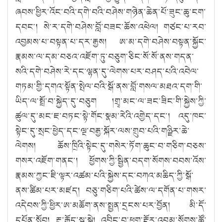
ཞབས་ཕྱིར་འོང་བའི་དགེ་བའི་བཤེས་གཉེན་ཆེན་པོ་ཟུང་ཆུ་ངག་
དབང༌། སེ་ར་དགེ་བཤེས་བློ་བཟང་ཆོས་འཕེལ། གཙང་པ་རབ་
འབྱམས་པ་བསྟན་པ་དར་རྒྱས། ཨ་མ་དགེ་བཤེས་བསྟན་སྐྱོང་
རྣམས་ལ་དམ་བཅའ་འཇོག་ཏུ་བཅུག་ཅིང་སོ་སོ་ནས་གདན་
སའི་དགེ་བཤེས་རེ་དང་ལྷན་དུ་ལེགས་པར་བཤད་པའི་འབེལ་
གཏམ་གྱི་དགའ་སྟོན་སྤེལ་བའི་སྒོ་ནས་བློ་གསལ་མཐའ་དག་གི་
ཡིད་ལ་སྤྲོ་བ་སྐྱེད་དུ་བཅུག །གྲྭ་མང་ལ་ཟང་ཟིང་གི་སྐྱེས་ཀྱི་
ཚུལ་དུ་མང་ཇ་བཏང་སྟེ་གོང་སྣམ་རེའི་འགྱེད་དང༌། འདུ་ཁང་
སྟེང་དུ་སྲང་ཕྱེད་དང་ལྔ་བརྒྱ་སྐོར་ལས་གྲུབ་པའི་གཉྫིར་ཆེ་
ལེགས། ཆོས་ཁྲིའི་སྟེང་དུ་གསེར་ཏོག་ཆུང་བ་གཅིག་བཅས་
གསར་འཇོག་གནང༌། ཕྱོགས་ཀྱི་སྦྱིན་བདག་སོགས་བབས་འོས་
རྣམས་ཀྱང་ཇི་ལྟར་འཚམ་པའི་སྐྱེས་དང་བཀའ་མཆིད་ཀྱི་སྒོ་
ནས་ཚིམ་པར་མཛད། བཅུ་གཅིག་པའི་ཚེས་ལ་དགོན་པ་གསར་
འདེབས་ཀྱི་ཕྱིར་ཨ་མཆོག་ནས་སྤྱན་དྲངས་པར་བྱོན། མི་དོ་
དཔོན་སློབ། རྔ་རྒོད་སྐུ་སྐྱེ། འབྲིང་བ་ཕྱག་རྡོར་འབུམ་སོགས་ཚོ་