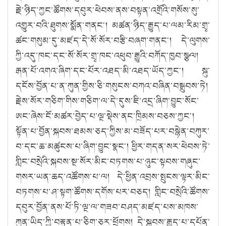
རྗེ་ཉིད་ཀྱང་ཚོགས་དབུར་ཕེབས་ནས་བསྟན་འགྲོའི་གསོས་སུ་
འགྱུར་བའི་ཐུགས་སྨོན་གནང༌། མཚན་ཉིད་རྒྱུད་པ་ལམ་རིམ་གྲྭ་
ཚང་གསུམ་དུ་མཛད་དེ་སོ་སོར་བརྩི་བཞག་གནང༌། དེ་ལུགས་
ཀྱི་འདུ་ཁང་དང་སོ་སོར་གྲྭ་ཁང་འཕུབ་རྒྱུའི་བཀོད་ཁྱབ་སྩལ།
རྒན་པོ་འགའ་ཞིག་དང་པོར་འཐད་མི་འཐད་ཡོད་ཀྱང༌། སྐུ་
དངོས་བྱོན་པ་ན་ཀུན་གྱིས་ཅི་གསུངས་བཀའ་བཞིན་བསྒྲུབས་ཏེ།
རྗེས་སོར་གཅིག་གིས་གཅིག་ལ་དེ་དུས་ཇི་འདྲ་ཞིག་བྱུང་སོང་
ཨང་ཞེས་ངོ་མཚར་བྱེད་པ་ལྔ་སྡེས་ནང་ཁྲིམས་བཅས་ཀྱང༌།
སྟོན་པ་བྱོན་སྐབས་ཐམས་ཅད་ཀྱིས་མ་བཟོད་པར་བསྙེན་བཀུར་
བ་དང་ཆ་མཚུངས་པ་ཞིག་བྱུང་སྣང༌། ཕྱིར་གདན་སར་ཕེབས་ཏེ་
གླིང་བསྲེའི་སྐབས་སྔ་སོར་མིང་བཏགས་པ་ཉུང་སྟབས་གཞུང་
གསར་ཡན་ཆད་འཚོགས་པ་ལ། དེ་ཕྱིན་འབྲས་སྤུངས་ལྟར་མིང་
བཏགས་པ་ཤ་སྟག་ཚོགས་དགོས་པར་བཅད། གླིང་བསྲེའི་ཚོགས་
དབུར་བྱོན་ནས་པོ་ཏི་ལྔ་ལ་གཟབ་བཤད་མཛད་པས་མཁས་
ཀུན་ཡིད་ཀྱི་བརྟན་པ་ཅིག་ཅར་ཕྲོགས། དེ་སྐབས་རྒྱུད་པ་དཔོན་