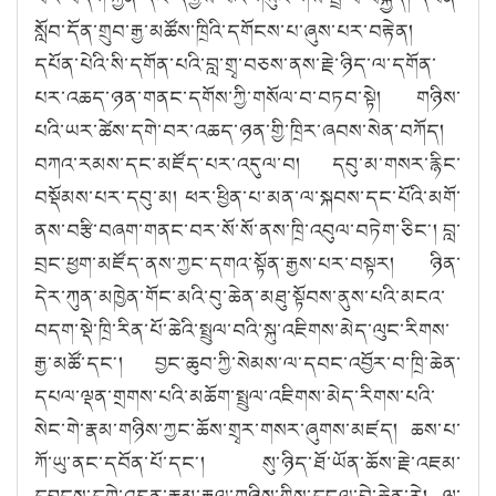
སློབ་དོན་གྲུབ་རྒྱ་མཚོས་ཁྲིའི་དགོངས་པ་ཞུས་པར་བརྟེན།
དཔོན་པེའི་སི་དགོན་པའི་བླ་གྲྭ་བཅས་ནས་རྗེ་ཉིད་ལ་དགོན་
པར་འཆད་ཉན་གནང་དགོས་ཀྱི་གསོལ་བ་བཏབ་སྟེ། གཉིས་
པའི་ཡར་ཚེས་དགེ་བར་འཆད་ཉན་གྱི་ཁྲིར་ཞབས་སེན་བཀོད།
བཀའ་རམས་དང་མཛོད་པར་འདུལ་བ། དབུ་མ་གསར་རྙིང་
བསྡོམས་པར་དབུ་མ། ཕར་ཕྱིན་པ་མན་ལ་སྐབས་དང་པོའི་མགོ་
ནས་བརྩི་བཞག་གནང་བར་སོ་སོ་ནས་ཁྲི་འབུལ་བཏེག་ཅིང༌། བླ་
བྲང་ཕྱག་མཛོད་ནས་ཀྱང་དགའ་སྟོན་རྒྱས་པར་བསྟར། ཉིན་
དེར་ཀུན་མཁྱེན་གོང་མའི་བུ་ཆེན་མཐུ་སྟོབས་ནུས་པའི་མངའ་
བདག་སྡེ་ཁྲི་རིན་པོ་ཆེའི་སྤྲུལ་བའི་སྐུ་འཇིགས་མེད་ལུང་རིགས་
རྒྱ་མཚོ་དང༌། བྱང་ཆུབ་ཀྱི་སེམས་ལ་དབང་འབྱོར་བ་ཁྲི་ཆེན་
དཔལ་ལྡན་གྲགས་པའི་མཆོག་སྤྲུལ་འཇིགས་མེད་རིགས་པའི་
སེང་གེ་རྣམ་གཉིས་ཀྱང་ཆོས་གྲྭར་གསར་ཞུགས་མཛད། ཆས་པ་
ཀོ་ཡུ་ནང་དབོན་པོ་དང༌། སུ་ཉིད་ཐོ་ཡོན་ཆོས་རྗེ་འཇམ་
དབྱངས་དགེ་འདུན་རྣམ་རྒྱལ་གཉིས་ཀྱིས་དངུལ་བྲེ་ཆེན་རེ། ལྷ་