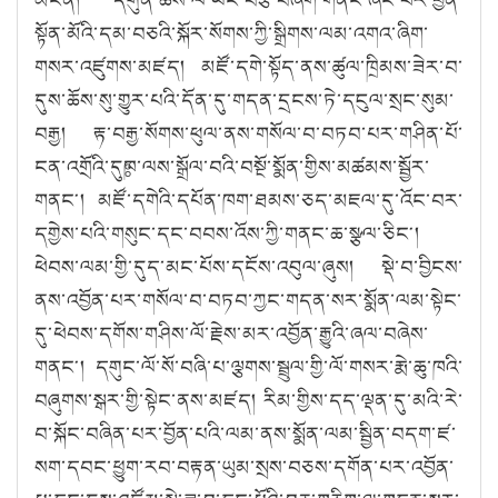
སྟོན་མོའི་དམ་བཅའི་སྐོར་སོགས་ཀྱི་སྒྲིགས་ལམ་འགའ་ཞིག་
གསར་འཛུགས་མཛད། མཛོ་དགེ་སྟོད་ནས་ཚུལ་ཁྲིམས་ཟེར་བ་
དུས་ཆོས་སུ་གྱུར་པའི་དོན་དུ་གདན་དྲངས་ཏེ་དངུལ་སྲང་སུམ་
བརྒྱ། རྟ་བརྒྱ་སོགས་ཕུལ་ནས་གསོལ་བ་བཏབ་པར་གཤིན་པོ་
ངན་འགྲོའི་དུཿཁ་ལས་སྒྲོལ་བའི་བསྔོ་སྨོན་གྱིས་མཚམས་སྦྱོར་
གནང༌། མཛོ་དགེའི་དཔོན་ཁག་ཐམས་ཅད་མཇལ་དུ་འོང་བར་
དགྱེས་པའི་གསུང་དང་བབས་འོས་ཀྱི་གནང་ཆ་སྩལ་ཅིང༌།
ཕེབས་ལམ་གྱི་དུད་མང་པོས་དངོས་འབུལ་ཞུས། སྡེ་བ་བྱིངས་
ནས་འབྱོན་པར་གསོལ་བ་བཏབ་ཀྱང་གདན་སར་སྨོན་ལམ་སྟེང་
དུ་ཕེབས་དགོས་གཤིས་ལོ་རྗེས་མར་འབྱོན་རྒྱུའི་ཞལ་བཞེས་
གནང༌། དགུང་ལོ་སོ་བཞི་པ་ལྕགས་སྦྲུལ་གྱི་ལོ་གསར་རྨེ་ཆུ་ཁའི་
བཞུགས་སྒར་གྱི་སྟེང་ནས་མཛད། རིམ་གྱིས་དད་ལྡན་དུ་མའི་རེ་
བ་སྐོང་བཞིན་པར་བྱོན་པའི་ལམ་ནས་སྨོན་ལམ་སྦྱིན་བདག་ཛ་
སག་དབང་ཕྱུག་རབ་བརྟན་ཡུམ་སྲས་བཅས་དགོན་པར་འབྱོན་