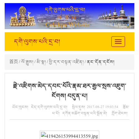
དགེ་ལུགས་པའི་དྲ་བ།
Toggle
navigation
首页
/
ལོ་རྒྱུས།
/
མི་སྣ།
/
ཕྱི་དར་བསྟན་འཛིན།
/ ནང་དོན་དངོས།
རྗེ་འཇིགས་མེད་དབང་པོའི་རྣམ་ཐར་རྒྱལ་སྲས་འཇུག་
ངོགས། བདུན་པ།
ཡོང་ཁུངས། ངེད་དགེ་ལུགས་པའི་དྲ་བ། སྤེལ་དུས། 2017-08-27 19:03:54 རྩོམ་
པ་པོ། དཀོན་མཆོག་བསྟན་པའི་སྒྲོན་མེ། ཀློག་ཐེངས།