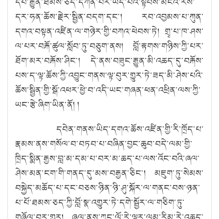
དཔེ་རྒྱུན་ཐམས་ཅད་དཀོན་པར་ཡོད་པའི་སྟབས་མངའ་རིས་
དར་ཧན་ཆོས་རྗེར་སྦྱིན་བདག་དང༌། རབ་འབྱམས་པ་ཀུན་
དགའ་བསྟན་འཛིན་ལ་གཉེར་གྱི་བཀའ་ཕེབས་ཏེ། གྲྭ་པ་ཁ་ཤས་
ལ་པར་བརྐོ་ཚུལ་སློབ་ཏུ་བཅུག་ནས། བློ་རྟགས་གཉིས་ཀྱི་པར་
ཐོག་མར་བརྐོས་ཤིང༌། དེ་ནས་བཟུང་རྒྱུན་མི་འཆད་དུ་བརྐོས་
པས་ད་ལྟ་ཆོས་ཀྱི་འབྱུང་གནས་ལྟ་བུར་གྱུར་ཏེ་ཟད་མི་ཤེས་པའི་
ཆོས་སྦྱིན་གྱི་སྒོ་འཕར་ཕྱེ་བ་འདི་ཡང་གཞན་ཕན་འཕྲིན་ལས་ཀྱི་
ཡང་རྩེ་ཞིག་ཡིན་ནོ། །
དབེན་གནས་ཡིད་དགའ་ཆོས་འཛིན་གྱི་རི་ཁྲོད་པ་
རྣམས་ནས་གསོལ་བ་བཏབ་པ་བཞིན་བྱང་ཆུབ་བདེ་ལམ་གྱི་
ཁྲིད་སྨིན་རྒྱས་བླ་མ་དམ་པ་བར་མ་ཆད་པ་ལས་འོང་བའི་ཞལ་
ཤེས་མན་ངག་གི་གནད་དུ་མས་བརྒྱན་ཅིང༌། མཇུག་ཏུ་སེམས་
བསྐྱེད་མཆོད་པ་དང་བཅས་ཉིན་ཉི་ཤུ་སྐོར་ལ་གནང་བས་ཉན་
པ་པོ་ཐམས་ཅད་ཀྱི་བློ་སྣ་འགྱུར་ཏེ་དགེ་སྦྱོར་ལ་གཅིག་ཏུ་
གཞོལ་བར་གྱུར། ཞལ་ནས་ཀྱང་ལོ་རེ་ལྟར་ལམ་རིམ་རེ་འཆད་