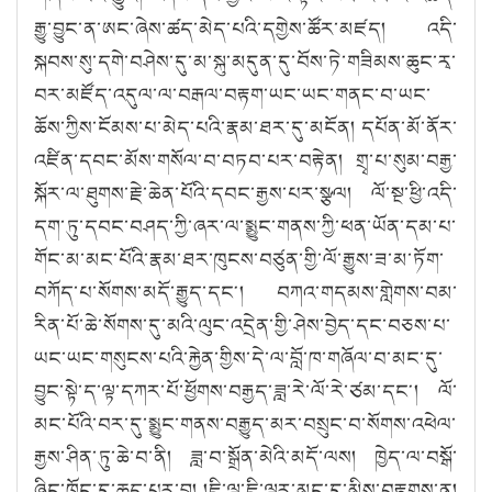
རྒྱུ་བྱུང་ན་ཨང་ཞེས་ཚད་མེད་པའི་དགྱེས་ཚོར་མཛད། འདི་
སྐབས་སུ་དགེ་བཤེས་དུ་མ་སྐུ་མདུན་དུ་བོས་ཏེ་གཟིམས་ཆུང་རྭ་
བར་མཛོད་འདུལ་ལ་བརྒལ་བརྟག་ཡང་ཡང་གནང་བ་ཡང་
ཆོས་ཀྱིས་ངོམས་པ་མེད་པའི་རྣམ་ཐར་དུ་མངོན། དཔོན་མོ་ནོར་
འཛིན་དབང་མོས་གསོལ་བ་བཏབ་པར་བརྟེན། གྲྭ་པ་སུམ་བརྒྱ་
སྐོར་ལ་ཐུགས་རྗེ་ཆེན་པོའི་དབང་རྒྱས་པར་སྩལ། ལོ་སྔ་ཕྱི་འདི་
དག་ཏུ་དབང་བཤད་ཀྱི་ཞར་ལ་སྨྱུང་གནས་ཀྱི་ཕན་ཡོན་དམ་པ་
གོང་མ་མང་པོའི་རྣམ་ཐར་ཁུངས་བཙུན་གྱི་ལོ་རྒྱུས་ཟ་མ་ཏོག་
བཀོད་པ་སོགས་མདོ་རྒྱུད་དང༌། བཀའ་གདམས་གླེགས་བམ་
རིན་པོ་ཆེ་སོགས་དུ་མའི་ལུང་འདྲེན་གྱི་ཤེས་བྱེད་དང་བཅས་པ་
ཡང་ཡང་གསུངས་པའི་རྐྱེན་གྱིས་དེ་ལ་བློ་ཁ་གཞོལ་བ་མང་དུ་
བྱུང་སྟེ་ད་ལྟ་དཀར་པོ་ཕྱོགས་བརྒྱད་ཟླ་རེ་ལོ་རེ་ཙམ་དང༌། ལོ་
མང་པོའི་བར་དུ་སྨྱུང་གནས་བརྒྱུད་མར་བསྲུང་བ་སོགས་འཕེལ་
རྒྱས་ཤིན་ཏུ་ཆེ་བ་ནི། ཟླ་བ་སྒྲོན་མེའི་མདོ་ལས། ཁྱེད་ལ་བསྒོ་
ཞིང་ཁོང་དུ་ཆུད་པར་བྱ། །ཇི་ལྟ་ཇི་ལྟར་མང་དུ་མིས་བརྟགས་ན།