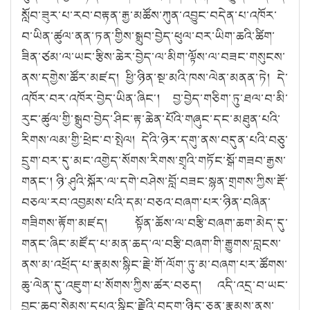
སློབ་ཟུར་པ་རབ་བརྟན་རྒྱ་མཚོས་ཀུན་འབྱུང་བདེན་པ་འཁོར་
བ་ཡིན་ཚུལ་ནན་ཏན་གྱིས་སྒྲུབ་བྱེད་ཕུལ་བར་ཡིག་ཆའི་ཚིག་
ཟིན་ཙམ་ལ་ཡང་རྩིས་ཆེར་བྱེད་ལ་མིག་ལྟོས་ལ་བཟང་གསུངས་
ནས་དགྱེས་ཚོར་མཛད། ཕྱི་ཉིན་སྔ་མའི་ཁས་ལེན་མནན་ཏེ། དེ་
འཁོར་བར་འཁོར་བྱེད་ཡིན་ཞིང༌། བྱ་བྱེད་གཅིག་ཏུ་ཐལ་བ་མི་
རུང་ཚུལ་གྱི་སྒྲུབ་བྱེད་ཤིང་རྟ་ཆེན་པོའི་གཞུང་དང་མཐུན་པའི་
རིགས་ལམ་གྱི་ཕྲེང་བ་སྤེལ། དེའི་ཉེར་དགུ་ནས་བདུན་པའི་བཅུ་
དྲུག་བར་དུ་མང་འགྱེད་སོགས་རིགས་གྲྭའི་གཏོང་སྒོ་གཟབ་རྒྱས་
གནང༌། ཉི་ཤུའི་སྐོར་ལ་དགེ་བཤེས་བློ་བཟང་སྙན་གྲགས་ཀྱིས་རྡོ་
བཅལ་རབ་འབྱམས་པའི་དམ་བཅའ་བཞག་པར་ཉིན་བཞིན་
གཟིགས་རྟོག་མཛད། སྟོན་ཆོས་ལ་བརྩི་བཞག་ཆག་མེད་དུ་
གནང་ཞིང་མཛོད་པ་མན་ཆད་ལ་བརྩི་བཞག་གི་རྒྱུགས་བླངས་
ནས་མ་འཕྲོད་པ་རྣམས་སྙིང་རྗེ་གོ་ལོག་ཏུ་མ་བཞག་པར་ཚོགས་
ཆུ་ལེན་དུ་འཇུག་པ་སོགས་ཀྱིས་ཚར་བཅད། འདི་འདྲ་བ་ཡང་
བྱང་ཆུབ་སེམས་དཔའ་སྙིང་རྗེའི་བདག་ཉིད་ཅན་རྣམས་ནས་