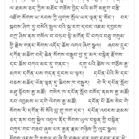
ལ་ཐམས་ཅད་ཀྱིས་མཐོང་གཟོས་བྱེད་པའི་མགོ་མཇུག་བརྩི་
འཇོག་སོགས་ཡ་རབས་ཀྱི་ལུགས་སྲོལ་ཡར་ལྡན་དུ་སོང༌། བར་
སྐབས་ཤིག་ཏུ་བསེའི་སྤྲུལ་བའི་སྐུ་ངག་དབང་འཇམ་དབྱངས་
བཀྲ་ཤིས་ནས་གསོལ་བ་བཏབ་སྟེ་མགོན་པོ་བཀའ་བཅུ་གསུམ་
གྱི་རྗེས་གནང་སོགས་འདོད་ཆོས་འགའ་ཞིག་སྩལ། ཞབས་དྲུང་
དཀོན་མཆོག་བདེ་ཆེན་སོགས་བསྒྲུབ་བྱ་དུ་མར་བསྙེན་རྫོགས་
དང་ཆོས་བཀའ་མང་དུ་གནང༌། དགུ་པའི་ཚེས་ལ་གཙོས་རྒྱ་
མཁར་དགོན་པས་གདན་དྲངས་པ་ལྟར། དཔོན་པེའི་སི་དང་
བཅས་མཆོད་ཡོན་ལྷན་དུ་ཆིབས་ཁ་བསྐྱུར། བེ་རི་དཔོན་སློབ་
མཐུ་སྟོབས་རྒྱ་མཚོ། གསེར་ཁ་དཔོན་སློབ་བསོད་ནམས་རྒྱ་མཚོ།
རབ་འབྱམས་པ་དགེ་ལེགས་རྒྱ་མཚོ། དབོན་པོ་ཆོས་སེང་གེ་
སོགས་རི་དགོན་སོ་སོའི་བླ་གྲྭ་ཁག་དང༌། དཔོན་འབངས་ཐམས་
ཅད་ནས་བསུ་སྐྱེལ་འབུལ་ནོད་སོགས་ཡུལ་བསྟུན་གྱི་བསྙེན་
བཀུར་གང་གཟབ་ཞུས་པར་རྒྱན་རྣམ་གཉིས་ཀྱི་ལུང་སྩལ།
ཕྱོགས་འདུས་ཀྱི་མཇལ་བ་ཉི་ཁྲི་བརྒལ་བར་ཕྱག་དབང་དང་མེ་