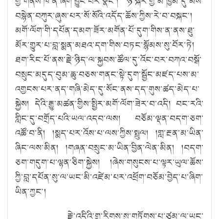
གྱི་གནས་ཁོ་ན་ཞིག་བྱུང་བར་སྣང༌། ཉེ་སྐོར་གྱི་མི་ཁྱིམ་དུ་མས་
བསྙེན་བཀུར་ཞུས་པར་སོ་སོའི་འདོད་ཆོས་ཀྱིས་རེ་བ་བསྐང༌།
མགོ་ལོག་གི་དཔོན་དམག་ཟོར་མགོན་པོ་དུག་གིས་ན་ནས་ཐུ་
མོར་གྱུར་པ་བླ་སྨན་མཐའ་དག་གིས་བཏང་སྙོམས་སུ་བོར་ཏེ།
ཐག་རིང་པོ་ནས་རྗེ་ཉིད་ལ་སྐྱབས་ཚོལ་དུ་འོང་བར་བཀའ་བསྒོ་
བསྲུང་མདུད་བུམ་ཆུ་བཅས་གནང་སྟེ་དུག་སྦྱོང་མཛད་པས་མ་
འགྱངས་པར་ནད་གཞི་མེད་དུ་སོང་ནས་དད་གུས་ཚད་མེད་པ་
སྐྱེས། དེའི་རྒྱུ་མཚན་གྱིས་སྤྱིར་མགོ་ལོག་ཟེར་བ་འདི། བང་རའི་
གླིང་དུ་བགྲོད་པའི་ཡལ་འདབ་ལས། བཅོམ་ལྡན་བདག་ཅག་
འཚོ་བ་ནི། །སྨད་པར་འོས་པ་ལས་ཀྱིས་སྤྲུལ། །གླ་རྔན་མ་ཡིན་
ཞིང་ལས་མིན། །གཞན་བསྲུང་མ་ཡིན་བྱིན་ལེན་མིན། །བདག་
ཅག་གདུག་པ་ལྷན་ཅིག་སྐྱེས། །ཞེས་གསུངས་པ་ལྟར་ཡུལ་ཆོས་
ཀྱི་བླ་དཔོན་སུ་ལ་ཡང་མི་འཛེམ་པར་འཕྲོག་བཅོམ་བྱེད་པ་ཞིག་
ཡིན་ཀྱང༌།
རྗེ་འདིའི་གྲྭ་རིགས་སུ་གཏོགས་པ་ཙམ་ལ་ཡང་