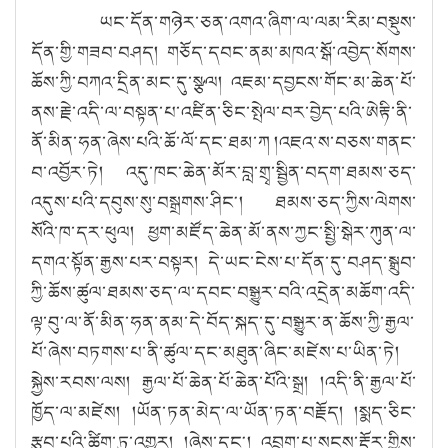
ཡང་དོན་གཉེར་ཅན་འགའ་ཞིག་ལ་ལམ་རིམ་བསྡུས་
དོན་གྱི་གཟབ་བཤད། གཅོད་དབང་ནམ་མཁའ་སྒོ་འབྱེད་སོགས་
ཆོས་ཀྱི་བཀའ་དྲིན་མང་དུ་སྩལ། འཇམ་དབྱངས་གོང་མ་ཆེན་པོ་
ནས་རྗེ་འདི་ལ་བསྟན་པ་འཛིན་ཅིང་སྤེལ་བར་བྱེད་པའི་ཨེརྟི་ནི་
ནོ་མིན་ཧན་ཞེས་པའི་ཆོ་ལོ་དང་ཐམ་ཀ །འཇའ་ས་བཅས་གནང་
བ་འབྱོར་ཏེ། འདུ་ཁང་ཆེན་མོར་བླ་གྲྭ་སྦྱིན་བདག་ཐམས་ཅད་
འདུས་པའི་དབུས་སུ་བསྒྲགས་ཤིང༌། ཐམས་ཅད་ཀྱིས་ལེགས་
སོའི་ཁ་དར་ཕུལ། ཕྱག་མཛོད་ཆེན་མོ་ནས་ཀྱང་སྤྱི་སྒེར་ཀུན་ལ་
དགའ་སྟོན་རྒྱས་པར་བསྟར། དེ་ཡང་ངེས་པ་དོན་དུ་བཤད་སྒྲུབ་
ཀྱི་ཆོས་ཚུལ་ཐམས་ཅད་ལ་དབང་བསྒྱུར་བའི་འདྲེན་མཆོག་འདི་
ལྟ་བུ་ལ་ནོ་མིན་ཧན་ནམ་དེ་བོད་སྐད་དུ་བསྒྱུར་ན་ཆོས་ཀྱི་རྒྱལ་
པོ་ཞེས་བཏགས་པ་ནི་ཚུལ་དང་མཐུན་ཞིང་མཛེས་པ་ཡིན་ཏེ།
སྐྱེས་རབས་ལས། རྒྱལ་པོ་ཆེན་པོ་ཆེན་པོའི་སྒྲ། །འདི་ནི་རྒྱལ་པོ་
ཁྱོད་ལ་མཛེས། །ཡོན་ཏན་མེད་ལ་ཡོན་ཏན་བརྗོད། །སྨད་ཅིང་
རྩུབ་པའི་ཚིག་ཏུ་འགྱུར། །ཞེས་དང༌། འབྲུག་པ་སངས་རྡོར་གྱིས་