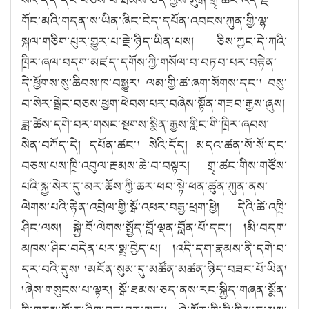
གོང་མའི་གདན་ས་ཡིན་ཞིང་ངེད་དཔོན་འབངས་ཀུན་གྱི་ལྷ་
སྐལ་གཅིག་པུར་གྱུར་པ་རྗེ་ཉིད་ཡིན་པས། ཅིས་ཀྱང་དེ་ཀའི་
ཁྲིར་ཞལ་བདག་མཛད་དགོས་ཀྱི་གསོལ་བ་བཏབ་པར་བརྟེན་
དེ་ཕྱོགས་སུ་ཆིབས་ཁ་བསྒྱུར། ལམ་གྱི་ཚ་ཞག་སོགས་དང༌། བསུ་
བ་སེར་སྦྲེང་བཅས་ཕྱག་ཕེབས་པར་བཞེས་སྟོན་གཟབ་རྒྱས་ཞུས།
ཟླ་ཚེས་དགེ་བར་གསང་སྔགས་སྨིན་རྒྱས་གླིང་གི་ཁྲིར་ཞབས་
སེན་བཀོད་དེ། དཔོན་ཚང༌། སེའི་དོད། མདའ་ཚན་སོ་སོ་དང་
བཅས་པས་ཁྲི་འབུལ་རྔམས་ཆེ་བ་བསྟར། གྲྭ་ཚང་གིས་གཙོས་
པའི་སྐྱ་སེར་དུ་མར་ཆོས་ཀྱི་ཆར་ཕབ་སྟེ་ཕན་ཚུན་ཀུན་ནས་
ལེགས་པའི་རྟེན་འབྲེལ་གྱི་སྒོ་འཕར་བརྒྱ་ཕྲག་ཕྱེ། དེའི་ཚེ་འཁྲི་
ཤིང་ལས། སྐྱེ་བོ་ལེགས་སྤྱོད་བློ་ལྡན་བློན་པོ་དང༌། །མི་བདག་
མཁས་ཤིང་བདེན་པར་སྨྲ་བྱེད་པ། །འདི་དག་རྣམས་ནི་དགེ་བ་
དར་བའི་དུས། །མངོན་སུམ་དུ་མཚོན་མཚན་ཉིད་བཟང་པོ་ཡིན།
།ཞེས་གསུངས་པ་ལྟར། སྒོ་ཐམས་ཅད་ནས་རང་སྐྱིད་གཞན་སྨོན་