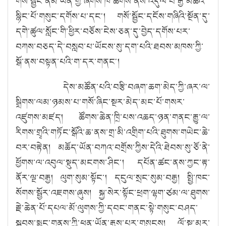
གསོ་སྦྱོང་ནམ་ཡིན་གྱི་ཞོགས་ཁ་ཚོགས་ནས་འདུལ་བ་རྒྱ་མཚོའི་
སྙིང་པོ་གསུང་དགོས་པ་དང༌། གསོ་སྦྱོང་དངོས་གཞིའི་སྔོན་དུ་
དགེ་ཚུལ་སློང་གི་ཕྱིར་བཅོས་ངེས་ཅན་དུ་བྱེད་དགོས་པར་
བཀས་བཅད་དེ་བསླབ་པ་ཡོངས་སུ་དག་པའི་ཐབས་མཁས་ཀྱི་
སྒོ་ནས་བསྟན་པའི་ག་དར་གནང༌།
དེས་མཚོན་པའི་བརྩི་བཞག་ཆག་མེད་ཀྱི་ཞར་ལ་
སྒྲིགས་ལམ་ཉམས་པ་གསོ་ཞིང་སྔར་མེད་མང་པོ་གསར་
འཛུགས་མཛད། ཚོགས་ཆེན་ཁྲི་པས་འཆད་ཉན་གནང་རྒྱུ་ལ་
རིགས་གྲྭའི་གཏོང་སྒོའི་ཆ་ནས་གྲ་མི་འགྲིག་པའི་ཐུགས་གཡེང་ཆེ་
བར་བརྟེན། མཆོད་ཡོན་བཀའ་བགྲོས་ཀྱིས་དེའི་ཐེབས་སུ་ཅོ་ནེ་
ཕྱོགས་ལ་འབུལ་སྡུད་མངགས་ཤིང་། དཔོན་ཚང་ནས་ཀྱང་རྟ་
ནོར་ལྔ་བརྒྱ། ལུག་སུམ་སྟོང་། དངུལ་སྲང་སུམ་བརྒྱ། སྤྱི་ཁང་
སོགས་སྦྱོར་འཇགས་ཞུས། སྐྱ་སེར་སྟོང་ཕྲག་ལྷག་ཙམ་ལ་ཐུགས་
རྗེ་ཆེན་པོ་དཔལ་མོ་ལུགས་ཀྱི་དབང་གནང་སྟེ་གསུང་བཤད་
སྐབས་སྨྱུང་གནས་ཀྱི་ཕན་ཡོན་རྒྱས་པར་གསུངས། ལོ་སྔ་མར་