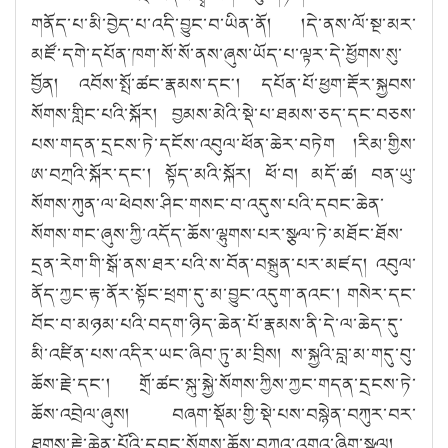
གནོད་པ་མི་བྱེད་པ་འདི་བྱུང་བ་ཡིན་ནོ། །དེ་ནས་ལོ་སྔ་མར་
མཛོ་དགེ་དཔོན་ཁག་སོ་སོ་ནས་ཞུས་ཡོད་པ་ལྟར་དེ་ཕྱོགས་སུ་
བྱོན། འབོས་སྤོ་ཚང་རྣམས་དང༌། དཔོན་པོ་ཕྱག་རྡོར་སྐྱབས་
སོགས་གླིང་པའི་སྐོར། བྱམས་མེའི་སྡེ་པ་ཐམས་ཅད་དང་བཅས་
པས་གདན་དྲངས་ཏེ་དངོས་འབུལ་ཕོན་ཆེར་བཏེག །རིམ་གྱིས་
ཨ་བཀྲའི་སྐོར་དང༌། སྟོད་མའི་སྐོར། ཕོ་བ། མདོ་ཚ། བན་ཡུ་
སོགས་ཀུན་ལ་ཕེབས་ཤིང་གསང་བ་འདུས་པའི་དབང་ཆེན་
སོགས་གང་ཞུས་ཀྱི་འདོད་ཆོས་ལྷུགས་པར་སྩལ་ཏེ་མཐོང་ཐོས་
དྲན་རེག་གི་སྒོ་ནས་ཐར་པའི་ས་བོན་བསྐྲུན་པར་མཛད། འབུལ་
ནོད་ཀྱང་རྟ་ནོར་སྟོང་ཕྲག་དུ་མ་བྱུང་འདུག་ནའང༌། གསེར་དང་
བོང་བ་མཉམ་པའི་བདག་ཉིད་ཆེན་པོ་རྣམས་ནི་དེ་ལ་ཆེད་དུ་
མི་འཛིན་པས་འདིར་ཡང་ཞིབ་ཏུ་མ་བྲིས། ས་སྐྱའི་བླ་མ་གདུ་བུ་
ཆོས་རྗེ་དང༌། གྲོ་ཚང་སྐུ་སྐྱེ་སོགས་ཀྱིས་ཀྱང་གདན་དྲངས་ཏེ་
ཆོས་འབྲེལ་ཞུས། བཞག་སྡོམ་གྱི་སྡེ་པས་བསྙེན་བཀུར་བར་
ཐུགས་རྗེ་ཆེན་པོའི་དབང་སོགས་ཆོས་བཀའ་འགའ་ཞིག་སྩལ།