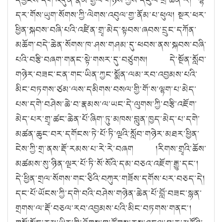
དར་གོས་ཡུག་སོགས་ཀྱི་ལེགས་འབུལ་གྱ་ནོམ་པ་ཕུལ། སྔར་ཕར་
ཕྱིན་སྐབས་བཞི་པའི་འཛིན་གྲྭ་མེད་སྟབས་ཞབས་དྲུང་དཀོན་
མཆོག་བདེ་ཆེན་སོགས་ཁ་ཤས་གཤམ་དུ་ཕབས་ནས་སྐབས་བཞི་
པའི་བརྩི་བཞག་གནང་སྟེ་གསར་དུ་བཙུགས། དེ་སྔོན་སློབ་
གཉེར་བཟང་ངན་གང་ཡིན་ཀྱང་སྨོན་ལམ་རབ་འབྱམས་པའི་
མིང་བཏགས་ཙམ་ལས་དམིགས་བསལ་གྱི་གོ་ས་ལྷག་པ་མེད་
པས་དགེ་བཤེས་ཆེ་བ་རྣམས་ལ་ཡང་དེ་ལུགས་ཀྱི་བརྩི་འཇོག་
མེད་པར་གྲྭ་ཚང་ཆེན་པོ་ཞིག་ཏུ་མཁས་བླུན་ཁྱད་མེད་པ་དགེ་
མཚན་ཆུང་བར་དགོངས་ཏེ་པོ་ཏི་ལྔའི་སློབ་གཉེར་མཐར་ཕྱིན་
ངེས་ཀྱི་གྲ་ནས་རྡོ་རམས་པ་རེ་རེ་བཞག །རིགས་གྲྭའི་ཆོས་
མཚམས་སུ་ཉིན་ལྔར་པོ་ཏི་སོ་སོའི་དམ་བཅའ་འཇོག་རྒྱུ་དང༌།
དེ་ཕྱིན་གྲལ་སོགས་གང་ཅིའི་བཀུར་གཟོས་དགོས་པར་བཅད་དེ།
དང་པོ་ཡོངས་ཀྱི་དགེ་བའི་བཤེས་གཉེན་ཆེན་པོ་བློ་བཟང་སྙན་
གྲགས་ལ་རྡོ་བཅལ་རབ་འབྱམས་པའི་མིང་བཏགས་གནང༌།