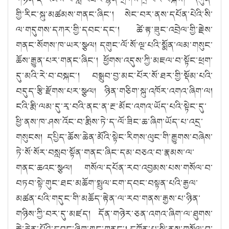
གྱི་རིང་སྐུ་མཚམས་གནང་ཞིང༌། སེང་བར་ནས་དཔོན་པེའི་སི་
ལ་གདུགས་དཀར་གྱི་དབང་དང༌། ཚེ་རྟ་ཟུང་འབྲེལ་གྱི་རྗེས་
གནང་སོགས་ཁ་ཡར་སྩལ། དགུང་ལོ་སོ་ལྔ་པའི་སྨོན་ལམ་གསུང་
ཆོས་རྒྱུན་པར་གནང་ཞིང༌། ཕྱོགས་འདུས་ཀྱི་མཇལ་བ་སྟོང་ཕྲག་
དུ་མའི་རེ་བ་བསྐང༌། བསྒྲུབ་བྱ་མང་པོར་སོ་ཐར་གྱི་སྡོམ་པའི་
བདུད་རྩི་རྫོགས་པར་སྩལ། ཉིན་གཅིག་སྐུ་འཁོར་འགའ་ཞིག་ལ།
ངའི་རྨི་ལམ་དུ་རྭ་བའི་ནང་ན་རྔ་མོང་འགའ་ཡོད་པའི་སྟེང་དུ་
ཕྱི་ནས་ཁ་ཤས་འོང་བ་རྨིས་ཏེ་ད་ལོ་ཟིང་ཆ་ཞིག་ཡོད་པ་འདྲ་
གསུངས། དཔྱིད་ཆོས་ཆེན་མོའི་སྟེང་རིགས་ལུང་གི་རྒྱུགས་བཞེས་
ཏེ་སོ་སོར་བསླབ་སྟོན་གནང་ཞིང་དམ་བཅའ་བ་རྣམས་ལ་
གནང་ཆའང་སྩལ། གསོལ་དཔོན་རབ་འབྱམས་པས་གསོལ་བ་
བཏབ་སྟེ་གུང་ཐང་མཆོག་སྤྲུལ་ངག་དབང་བསྟན་པའི་རྒྱལ་
མཚན་པའི་གདུང་གི་མཆོད་རྟེན་ལ་རབ་གནས་རྒྱས་པ་ཉིན་
གཉིས་ཀྱི་བར་དུ་མཛད། དོན་གཉེར་ཅན་འགའ་ཞིག་ལ་ཐུགས་
རྗེ་ཆེན་པོའི་དབང་ཞིག་ཀྱང་གནང༌། དགོན་པ་སྤྱི་ནས་གསོལ་བ་