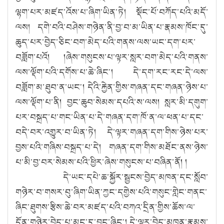
ལྷག་པར་མཛད་འོས་པ་ཞིག་ཡིན་ཏེ། སྡོང་པོ་བཀོད་པའི་མདོ་
ལས། དགེ་བའི་བཤེས་གཉེན་ནི་བྱ་བ་མ་ཡིན་པ་རྣམས་ཁོང་དུ་
ཆུད་པར་བྱེད་ཅིང་བག་མེད་པའི་གནས་ལས་ཡང་དག་པར་
བཟློག་པའོ། །ཞེས་གསུངས་པ་ལྟར་སླར་བག་མེད་པའི་གནས་
ལས་ལྡོག་པའི་དགོས་པ་ཆེ་ཞིང༌། དེ་དག་རང་རང་དེ་ལས་
བཟློག་མ་ཐུབ་ན་ཡང༌། དེའི་རྐྱེན་གྱིས་གཞན་དང་གཞན་ཉེས་པ་
ལས་ལྡོག་པ་ནི། བྱང་ཆུབ་སེམས་དཔའི་ས་ལས། སླར་མི་དགུག་
པར་བསྐྲད་པ་གང་ཡིན་པ་དེ་གཞན་དག་ཁོ་ན་ལ་ཕན་པ་དང་
བདེ་བར་འགྱུར་བ་ཡིན་ཏེ། དེ་ལྟར་གཞན་དག་གིས་ཉེས་པར་
བྱས་པའི་གཞིས་བསྐྲད་པ་དེ། གཞན་དག་གིས་མཐོང་ནས་ཉེས་
པ་མི་བྱ་བར་སེམས་པའི་ཕྱིར་ཞེས་གསུངས་པ་བཞིན་ནོ། །
དེ་ཡང་དཔེ་ཆ་སྐྱོར་སྦྱངས་བྱེད་མཁན་དང་སློབ་
གཉེར་བ་གསར་བུ་ཞིག་ཡིན་ཀྱང་དགྱེས་པའི་གསུང་གླེང་གནང་
ཞིང་ཐུགས་རྩིས་ཆེ་བར་མཛད་པའི་བཀའ་དྲིན་གྱིས་ཆོས་ལ་
དོན་གཉེར་བྱེད་པ་མང་དུ་བྱུང་ཞིང༌། དེ་ལྟར་བྱེད་མཁན་རྣམས་