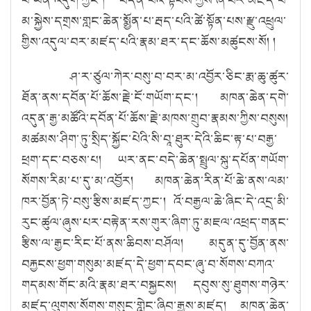
མ་སྐྱེས་དགྲས་གླང་ཆེན་སྨྱོན་པ་རྦད་པའི་ཚེ་སྟོན་པས་རྫུ་འཕྲུལ་
གྱིས་འདུལ་བར་མཛད་པའི་རྣམ་ཐར་དང་ཆོས་མཚུངས་སོ། །
ཤ་ར་ཙུལ་ཀེར་བསུ་བ་བར་མ་འབྱོར་ཅིང་རྨ་ཆུ་ཚུར་
ཐོན་ནས་དབོན་པོ་ཆོས་རྗེ་ངོ་གཡོག་དང༌། མཁན་ཆེན་དགེ་
འདུན་རྒྱ་མཚོའི་དབོན་པོ་ཆོས་རྗེ་མཁས་གྲུབ་རྣམས་ཀྱིས་བསུས།
མཚམས་ཤིག་ཏུ་སྲིད་སྐྱོང་པེའི་སི་བཱ་ཐུར་དེའི་ཆིང་རྟ་པ་བརྒྱ་
ཕྲག་དང་བཅས་པ། ཡར་ནང་བདེ་ཆེན་སྤྲུལ་སྐུ་དཔོན་གཡོག་
སོགས་རིམ་པ་དུ་མ་འབྱོར། མཁན་ཆེན་རིན་པོ་ཆེ་ནས་ལམ་
ཁར་བྱོན་ཏེ་བསུ་རྩིས་མཛད་ཀྱང༌། འོ་བརྒྱལ་ཆེ་ཞིང་དེ་འདྲ་མི་
རུང་ཚུལ་ཞུས་པར་བརྟེན་རས་གུར་ཞིག་ཏུ་མཇལ་འཕྲད་གནང་
རྩིས་ལ་རྒྱང་རིང་པོ་ནས་ཆིབས་བཤོལ། མདུན་དུ་བྱོན་ནས་
བརྐྱངས་ཕྱག་གསུམ་མཛད་དེ་ཕྱག་དབང་ཞུ་བ་སོགས་བཀའ་
གདམས་གོང་མའི་རྣམ་ཐར་བསྐྱངས། དབུས་སུ་ཐུགས་གཉེར་
མཛད་ལུགས་སོགས་གསུང་གླེང་ཞིབ་རྒྱས་མཛད། མཁན་ཆེན་