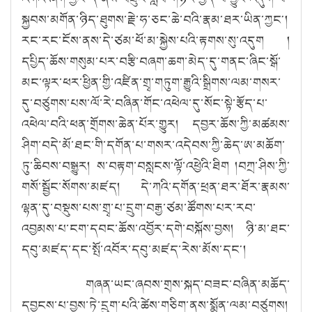
སྐྱབས་མགོན་ཉིད་ཐུགས་རྗེ་ཧ་ཅང་ཆེ་བའི་རྣམ་ཐར་ཡིན་ཀྱང༌།
རང་རང་ངོས་ནས་དེ་ཙམ་ཕོ་མ་སྐྱེས་པའི་རྟགས་སུ་འདུག །
དཔྱིད་ཆོས་གསུམ་པར་བརྩི་བཞག་ཆག་མེད་དུ་གནང་ཞིང་སྒོ་
མང་ལྟར་ཕར་ཕྱིན་གྱི་འཛིན་གྲྭ་གཏུག་རྒྱུའི་སྒྲིགས་ལམ་གསར་
དུ་བཙུགས་པས་ལོ་རེ་བཞིན་གོང་འཕེལ་དུ་སོང་སྟེ་རྩོད་པ་
འཕེལ་བའི་ཕན་གྲོགས་ཆེན་པོར་གྱུར། དབྱར་ཆོས་ཀྱི་མཚམས་
ཤིག་བདེ་མོ་ཐང་གི་དགོན་པ་གསར་འདེབས་ཀྱི་ཆེད་ཨ་མཆོག་
ཏུ་ཆིབས་བསྒྱུར། ས་བརྟག་བསླངས་ལྟོ་འཕྱེའི་ཐིག །བཀྲ་ཤིས་ཀྱི་
གསོ་སྦྱོང་སོགས་མཛད། དེ་ཀའི་དགོན་ཕྲན་ཐར་ཐོར་རྣམས་
ལྷན་དུ་བསྡུས་པས་གྲྭ་པ་དྲུག་བརྒྱ་ཙམ་ཚོགས་པར་རབ་
འབྱམས་པ་ངག་དབང་ཆོས་འབྱོར་དགེ་བསྐོས་བྱས། ཉི་མ་ཐང་
དབུ་མཛད་དང་སྤོ་འབོར་དབུ་མཛད་རེས་མོས་དང༌།
གཞན་ཡང་ཞབས་གྲས་སྐད་བཟང་བཞིན་མཆོད་
དབྱངས་པ་བྱས་ཏེ་དྲུག་པའི་ཚེས་གཅིག་ནས་སྨོན་ལམ་བཙུགས།