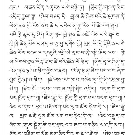
ཀྱང༌། མཚན་དོན་མཚུངས་པའི་པཎྚི་ཏ། །ཁྱོད་ཀྱི་གཞན་མིང་
འདོད་རྒྱལ་སྒྲ། །ཞེས་བཤད་དེ། བླ་མ་ཆེ་ཞེས་པའི་ཆེ་ལུགས་ནི་
ཡོན་ཏན་གྱི་ངོས་ནས་ཆེ་བ་དཔེར་ན་རྒྱུ་རིན་པོ་ཆེ་ལས་གྲུབ་
པའི་ཁྲི་ཆུང་ངུ་ཞིག་ཡིན་ཀྱང་ཁྲི་སྟན་ཆེ་མཐོ་ཞེས་པའི་སྐབས་
ཀྱི་ཁྲི་ཆེན་པོར་བཤད་པ་ལྟ་བུ་དགོས་ཀྱི། བྲག་རི་དེ་རྡོའི་ནང་གི་
ཆེན་པོར་བཞག་པ་ལྟ་བུའི་འགྲོ་མི་རུང་བ་ནི་འཁྲི་ཤིང་ལས། ཀྱེ་
མ་ལེགས་ལྡན་རིན་ཐང་ཆེ་བའི་ཆེན་པོ་ཉིད། །ནོར་བུ་བཞིན་དུ་
ཡོན་ཏན་བླ་མ་ཉིད་ཀྱིས་འཐོབ། །ཡོན་ཏན་མེད་པར་གང་ཞིག་
ལུས་ཀྱི་བླ་མ་ཉིད། །རྡོ་ལས་རགས་པ་བཞིན་དུ་དེ་ནི་འབྲས་བུ་
མེད། །ཅེས་སོ། །དཔག་བསམ་འཁྲི་ཤིང་འདིར། བདག་གི་ཕྲག་
པར་ཁྱོད་བླང་བྱ། །ཟེར་རྒྱུ་ལ། ཁྱོད་ཀྱི་ཕྲག་པར་བདག་བླང་བྱ། །
ཞེས་པ་དང༌། ཕྲག་མཐོ་ལག་པས་པུས་མོར་སླེབ་དེ་ལ། །ཟེར་རྒྱུ་
ལ། ཕྲག་མཐོ་པུས་མོས་ལག་པར་སླེབ་དེ་ལ། །ཞེས་བསྒྱུར་བ་
སོགས་འགྱུར་སྐྱོན་ཆེ་བར་སྣང་བས་རྐང་པ་གཉིས་པ་འདི་ཡང༌།
ནོར་བུ་བཞིན་དུ་ཡོན་ཏན་ཉིད་ཀྱིས་བླ་མ་འཐོབ། །ཅེས་བསྒྱུར་