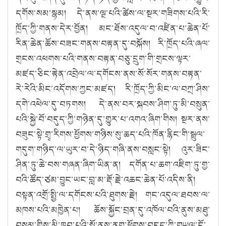
དགོས་སམ་སྙམ། དེ་ནས་ལྔ་པའི་ཚེས་ལ་སྔར་གཟིགས་པའི་རི་
ཁྲོད་ཀྱི་གནས་དེར་བྱོན། མང་ཐོས་འདུལ་བ་འཛིན་པ་ཆེན་པོ་
རིན་ཆེན་ཆོས་བཟང་གནས་བརྟན་དུ་བསྐོས། རི་ཁྲོད་པའི་ཞལ་
གྲངས་འཕགས་པའི་གནས་བརྟན་བཅུ་དྲུག་གི་གྲངས་ལྟར་
མཛད་ཅིང་རྟེན་འབྲེལ་ལ་དགོངས་ནས་སོ་སོར་གནས་བརྟན་
རེ་རེའི་མིང་འདོགས་ཀྱང་མཛད། རི་ཁྲོད་ཀྱི་མིང་ལ་བཀྲ་ཤིས་
དགེ་འཕེལ་དུ་བཏགས། དེ་ནས་བར་སྐབས་ཤིག་ཏུ་མི་བསྲུན་
པའི་སྐྱེ་བོ་བདུད་ཀྱི་གཉེན་དུ་གྱུར་པ་འགའ་ཞིག་གིས། སྔར་ནས་
བཟུང་སྟེ་གྲྭ་རིགས་ཕྱོགས་གཉིས་སུ་ཆད་པའི་ཁོན་རྙིང་གི་སྦྲུལ་
གདུག་གཉིད་ལ་ཡུར་བ་དེ་ཉིད་གཞི་ནས་བསླང་སྟེ། འུར་ཟིང་
ཤིན་ཏུ་ཆེ་བས་གཞན་ཞིག་ཡིན་ན། དགོན་པ་ཆག་འཇིག་ཏུ་གྱ་
བའི་ཚོད་ཙམ་བྱུང་ཡང་བླ་མ་རྡོ་རྗེ་འཆང་ཆེན་པོ་འདིས་ནི།
བསྟན་འགྲོ་སྤྱི་ལ་དགོངས་པའི་ཐུགས་རྗེ། གང་འདུལ་ཐབས་ལ་
མཁས་པའི་མཁྱེན་པ། ཆོས་སྐྱོང་བྲན་དུ་འཁོལ་བའི་ནུས་མཐུ་
བསམ་གྱིས་མི་ཁྱབ་པའི་སྒོ་ནས་ནག་ཕྱོགས་བདུད་ཀྱི་གཡུལ་ངོ་