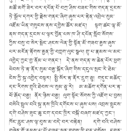
མཚོ་མགོ་ཟེར་བར་དཔོན་པོ་བཀྲ་ཤིས་བཟང་གིས་གདན་དྲངས་
ཏེ་སྒྲོལ་དཀར་གྱི་རྗེས་གནང་ཞིག་ཞུས་པར་རྟེན་འབྲེལ་སུམ་
འཛོམ་ཡིན་གསུངས་ནས་དགྱེས་ཚོར་མཛད། སྟག་ཚང་ལྷ་མོ་
ནས་གདན་དྲངས་པ་ལྟར་བྱོན་པས་ཁ་ཤི་དཔོན་སློབ་སོགས་
ཀྱིས་བསུ་བ་སེར་སྦྲེང་ཤངས་ལེན་གྱི་སྟོན་མོ་གཟབ་རྒྱས་ཞུས་
པར་མངོན་རྟོགས་རྒྱན་གྱི་བཀླག་ལུང་སྩལ། གྲྭ་པ་རྣམས་ལ་མང་
འགྱེད་ཀྱང་གྱ་ནོམ་པ་གནང༌། དེ་ནས་གདན་ས་ཆེན་པོར་ཕྱག་
ཕེབས་ཏེ་རྟ་ནོར་སུམ་བརྒྱ་སྐོར་ཞིག་གིས་དངུལ་སྲང་རེ་ཐེམ་
ངེས་ཀྱི་སྐུ་འགྱེད་བསྟར། སྤྱི་སོར་རྟ་ནོར་དྲུག་ཅུ། གདུང་མཆོད་
དང་རིགས་གྲྭའི་ཐེབས་ལ་སུམ་ཅུ་རེ། ཨ་མཆོག་དགོན་པར་རྟ་
ཕོ་རྒོད་བརྒྱ། ནོར་ཉིས་བརྒྱ། ལུག་སྟོང་སོགས་ཀྱི་འཇོག་པ་བྱས།
བསེའི་སྤྲུལ་བའི་སྐུ་ནས་ཁྲིའི་དགོངས་པ་ཞུས་པས། འབྲས་སྤུངས་
དགེ་བཤེས་ཟུང་ཆུ་ངག་དབང་ཁྲིར་བསྐོ་བཞག་མཛད་ཀྱང༌།
ཁོང་རླུང་ཤས་ལྟ་བུས་མ་བདེ་བར་བརྟེན། དགེ་བའི་བཤེས་
གཉེན་རྡོ་རམས་པ་བློ་བཟང་སྙན་གྲགས་ཁྲི་བར་བསྐོས། དགུན་