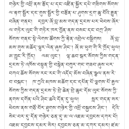
གཉེར་གྱི་འཕྲོ་ནས་རྩོད་པ་དང་འཛིན་སྐྱོར་དཔེ་གཟིགས་སོགས་
ལ་རྟག་སྦྱོར་དང་གུས་སྦྱོར་གྱི་བརྩོན་པ་ཤུགས་དྲག་ཆུ་བོའི་རྒྱུན་
བཞིན་གནང། དབྱར་ཞོ་བླ་མས་གདན་དྲངས་པར་ཕེབས་ཞོར་
ལ་གཏེར་ལུང་གི་གཏེར་ཁར་བྱོན་ནས་བསང་དང་བཀྲ་ཤིས་
སོགས་གནང་སྟེ་ལེགས་ཚོགས་ཀྱི་རྟེན་འབྲེལ་བསྒྲིགས། ཞོ་བླ་
མས་གུས་མཆོད་ལྷུར་ལེན་ཞུས་ཤིང༌། ཞོ་མ་ཕུག་གི་རི་ཁྲོད་ཕུལ།
ཨ་ཁྱུང་རི་ཁྲོད། ལམ་ལུང༌། ལྷ་ཆབ་སྒར་སོགས་ཀྱིས་གདན་
དྲངས་ཏེ་འཁོས་བསྟུན་གྱི་བསྙེན་བཀུར་གང་གཟབ་ཞུས་པར་
བཀའ་ཆོས་སོགས་རང་རང་གི་འདོད་མོས་བཞིན་སྩལ་ནས་རེ་
བ་བསྐང༌། ཁ་ཀྱའི་མཁས་མཆོག་དང་དཔོན་པོ་ལྕགས་པོ་རྒྱལ་
སོགས་ཀྱིས་གདན་དྲངས་ཏེ་བྲེ་ཆེན་བྲེ་ཆུང་དོམ་ལུང་སོགས་ཀྱི་
ནགས་དགོན་པའི་ཤིང་ཆའི་དོན་དུ་ཕུལ། སླར་གདན་སར་
ཕེབས་ནས་གཙོ་བོར་ཐུགས་གཉེར་གྱི་འཕྲོ་བསྐྱངས་ཤིང༌། དེའི་
སེང་བར་དུ་དོན་གཉེར་ཅན་དུ་མ་ལ་འཇམ་དབྱངས་དཀར་པོ།
འཇམ་དབྱངས་དམར་སེར། དབྱངས་ཅན་མ་དཀར་དམར། ཛམ་