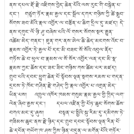
ནས་དཔལ་རྡོ་རྗེ་འཇིགས་བྱེད་ཆེན་པོའི་ལས་རུང་གི་བསྙེན་པ་
དང༌། གཙུག་ཏོར་རྣམ་རྒྱལ་དང་སྒྲོལ་དཀར་གཉིས་ཀྱི་ཚེ་སྒྲུབ་
སོགས་ཟབ་མོའི་རྣལ་འབྱོར་ལ་བརྩོན་པ་ཆིག་དྲིལ་དུ་མཛད། དེ་
ནས་དགུང་ལོ་ཉི་ཤུ་བཞེས་པའི་ལོ་གསར་སོགས་སྔར་རྒྱུན་
འཚེམ་མེད་གནང༌། ཇུན་གར་ནས་ཨེལ་ཆི་ཆེད་མངགས་འོང་བ་
རྣམས་འབྱོར་ཏེ་རྒྱལ་པོ་དང་མི་བཟང་སོ་སོའི་འབུལ་ནོད་
གཏོས་ཆེ་བ་ཕུལ་བ་རྣམས་ལ་སོ་སོར་འབྱོར་ལན་དང་མི་སྣ་
རྣམས་ཀྱང་ཆོས་དང་ཟང་ཟིང་གཉིས་ཀས་ཚིམ་པར་མཛད།
གྲུབ་པའི་དབང་ཕྱུག་ཆེན་པོ་སྟོབས་ལྡན་སྔགས་རམས་པ་གདན་
དྲངས་ཏེ་ཁོང་གཤིན་རྗེ་གཤེད་ཀྱི་རྣལ་འབྱོར་པ་འགྲན་མེད་
ཡིན་པས། འཁྲུལ་འཁོར་ཁམས་གསུམ་རྣམ་རྒྱལ་གྱི་ཁྲིད་ལག་
ལེན་ཞིབ་རྒྱས་དང༌། དཔལ་འཛིན་གྱི་པོཏ་ཆུང་སོགས་ཆོས་
བཀའ་མང་དུ་ཞུས། བསྟན་པ་སྤྱིའི་སྐུ་རིམ་དུ་དམིགས་ཏེ་
གཟིམས་ཆུང་ནས་རྗེ་ཉིད་དང་གྲུབ་དབང་སྟོབས་ལྡན་རིན་པོ་
ཆེ་དཔོན་གཡོག་ཁ་ཤས་ཀྱིས་ཉིན་བདུན་ལ་མགོན་པོའི་གཏོར་