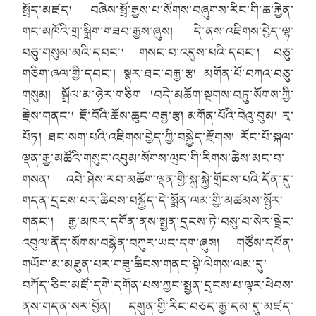
སྤྲོད་མཛད། བཞེས་སྤྲོ་རྒྱས་པ་སོགས་བཞུགས་རིང་གི་ཆ་རྐྱེན་
གང་མཁོའི་གྲ་སྒྲིག་གཟབ་རྒྱས་ཞུས། དེ་ནས་འཇིགས་བྱེད་ལྷ་
བཅུ་གསུམ་མའི་དབང༌། གསང་བ་འདུས་པའི་དབང༌། བཅུ་
གཅིག་ཞལ་གྱི་དབང༌། སྣར་ཐང་བརྒྱ་རྩ། མགོན་པོ་བཀའ་བཅུ་
གསུམ། སྒྲོལ་མ་ཉེར་གཅིག །བདེ་མཆོག་སྔགས་བཏུ་སོགས་ཀྱི་
རྗེས་གནང༌། ཇོ་བོའི་ཆོས་ཆུང་བརྒྱ་རྩ། མགོན་པོའི་བེའུ་བུམ། རྭ་
པོཏ། ཐང་སག་པའི་འཇིགས་བྱེད་ཀྱི་བསྐྱེད་རྫོགས། རོང་པོ་སྐལ་
ལྡན་རྒྱ་མཚོའི་གསུང་འབུམ་སོགས་ལུང་གི་རིགས་ཆེས་མང་བ་
གསན། འབེ་ཤེས་རབ་མཆོག་ལྡན་གྱི་སྐུ་སྐྱེ་གྲོངས་པའི་དོན་དུ་
གདན་དྲངས་པར་ཆིབས་བསྐྱོད་དེ་སྨོན་ལམ་གྱི་མཚམས་སྦྱོར་
གནང༌། རྒྱ་མཁར་དགོན་ནས་སྤྱན་དྲངས་ཏེ་བསུ་བ་སེར་སྦྲེང་
འབུལ་ནོད་སོགས་བསྙེན་བཀུར་ཡང་དག་ཞུས། གཙོས་དཔོན་
གཡོག་མ་མཐུན་པར་གཟུ་ཆིངས་གནང་སྟེ་ལེགས་ལམ་དུ་
བཀོད་ཅིང་མཛོ་དགེ་དགོན་པས་ཀྱང་སྤྱན་དྲངས་པ་ལྟར་ཕེབས་
ནས་གདན་སར་བྱོན། དགུན་གྱི་རིང་བཅད་རྒྱ་དམ་དུ་མཛད་