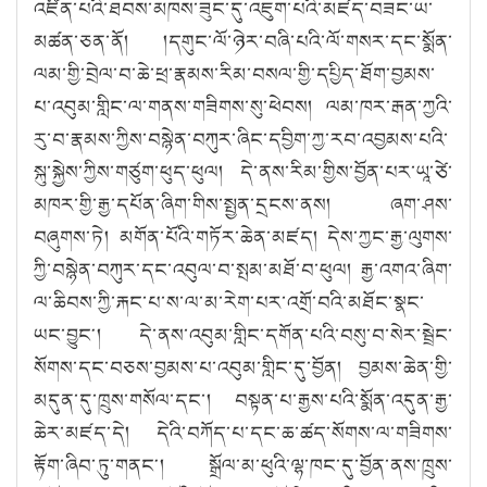
འཛིན་པའི་ཐབས་མཁས་ཟུང་དུ་འཇུག་པའི་མཛད་བཟང་ཡ་
མཚན་ཅན་ནོ། །དགུང་ལོ་ཉེར་བཞི་པའི་ལོ་གསར་དང་སྨོན་
ལམ་གྱི་བྲེལ་བ་ཆེ་ཕྲ་རྣམས་རིམ་བསལ་གྱི་དཔྱིད་ཐོག་བྱམས་
པ་འབུམ་གླིང་ལ་གནས་གཟིགས་སུ་ཕེབས། ལམ་ཁར་རྒན་ཀྱའི་
རུ་བ་རྣམས་ཀྱིས་བསྙེན་བཀུར་ཞིང་དབྱིག་ཀྱ་རབ་འབྱམས་པའི་
སྐུ་སྐྱེས་ཀྱིས་གཙུག་ཕུད་ཕུལ། དེ་ནས་རིམ་གྱིས་བྱོན་པར་ཡཱ་ཙེ་
མཁར་གྱི་རྒྱ་དཔོན་ཞིག་གིས་སྤྱན་དྲངས་ནས། ཞག་ཤས་
བཞུགས་ཏེ། མགོན་པོའི་གཏོར་ཆེན་མཛད། དེས་ཀྱང་རྒྱ་ལུགས་
ཀྱི་བསྙེན་བཀུར་དང་འབུལ་བ་སྤམ་མཐོ་བ་ཕུལ། རྒྱ་འགའ་ཞིག་
ལ་ཆིབས་ཀྱི་རྐང་པ་ས་ལ་མ་རེག་པར་འགྲོ་བའི་མཐོང་སྣང་
ཡང་བྱུང༌། དེ་ནས་འབུམ་གླིང་དགོན་པའི་བསུ་བ་སེར་སྦྲེང་
སོགས་དང་བཅས་བྱམས་པ་འབུམ་གླིང་དུ་བྱོན། བྱམས་ཆེན་གྱི་
མདུན་དུ་ཁྲུས་གསོལ་དང་། བསྟན་པ་རྒྱས་པའི་སྨོན་འདུན་རྒྱ་
ཆེར་མཛད་དེ། དེའི་བཀོད་པ་དང་ཆ་ཚད་སོགས་ལ་གཟིགས་
རྟོག་ཞིབ་ཏུ་གནང༌། སྒྲོལ་མ་ཕུའི་ལྷ་ཁང་དུ་བྱོན་ནས་ཁྲུས་