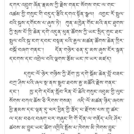
དཀར་འབྲུག་ཞོན་རྣམས་ཀྱི་རྗེས་གནང་སོགས་གང་ལ་གང་
འཚམ་གྱི་གསུང་གི་བདུད་རྩིའི་དགའ་སྟོན་སྩལ། འགྱང་རོ་སྤྲུལ་
བའི་སྐུས་དགོངས་པ་ཞུས་ཏེ། ཀུན་མཁྱེན་གོང་མའི་ནང་ཐུགས་
ཀྱི་སྲས་པོ་ཁྲི་ཆེན་དགེ་འདུན་ཕུན་ཚོགས་ཀྱི་ཡང་སྲིད་གུང་ཐང་
སྤྲུལ་བའི་སྐུ་ངག་དབང་བསྟན་པའི་རྒྱལ་མཚན་ཚོགས་ཆེན་ཁྲིར་
བསྐོ་བཞག་གནང༌། དོན་གཉེར་ཅན་དུ་མས་ཞུས་ངོར་སྙན་
དངགས་དང་འབྲེལ་བའི་ལྗགས་རྩོམ་ཡང་ཁ་ཡར་མཛད།
དགུང་ལོ་ཉེར་གཉིས་ཀྱི་ཐོག་ཁྱ་དགེ་སྒོམ་ཆེན་བློ་བཟང་
བཀྲ་ཤིས་པའི་ཞལ་སྔ་ནས་སྒྲུབ་ཐབས་རྒྱ་མཚོའི་རྗེས་གནང་
དང༌། ཁྱ་དགེ་དཔོན་སློབ་རིན་པོ་ཆེའི་གསུང་འབུམ་གྱི་ལུང་
སོགས་བཀའ་ཆོས་ཅི་རིགས་གསན། འདི་ལོ་མཚན་ཉིད་ཞབས་
ཕྱི་རྣམས་དང་ལྷན་དུ་ཕར་ཕྱིན་གྱི་རྩོད་པ་རྫོགས་པས་གྲྭ་ཚང་
ལ་དམ་བཅའ་བཞག་པར་གཞུང་གི་གོ་དོན་ལ་གནོད་པའི་ཤོར་
ཚབས་མ་བྱུང་ཡང་ཚིག་འཁྲིའི་སྤྲོས་པ་ཁེགས་མི་ཁེགས་བྱུང་