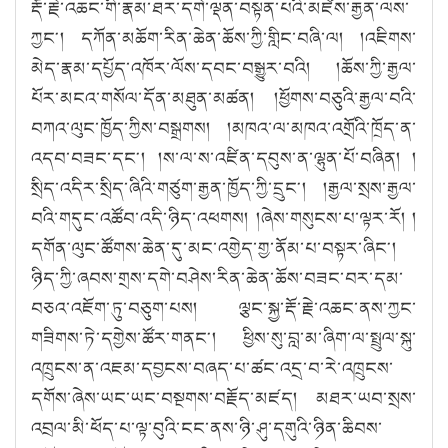
རྡོ་རྗེ་འཆང་གི་རྣམ་ཐར་དགེ་ལྡན་བསྟན་པའི་མཛེས་རྒྱན་ལས་
ཀྱང༌། དཀོན་མཆོག་རིན་ཆེན་ཆོས་ཀྱི་གླིང་བཞི་ལ། །འཇིགས་
མེད་རྣམ་དཔྱོད་འཁོར་ལོས་དབང་བསྒྱུར་བའི། །ཆོས་ཀྱི་རྒྱལ་
པོར་མངའ་གསོལ་དོན་མཐུན་མཚན། །ཕྱོགས་བཅུའི་རྒྱལ་བའི་
བཀའ་ལུང་ཁྱོད་ཀྱིས་བསྒྲགས། །མཁའ་ལ་མཁའ་འགྲོའི་ཁྲོད་ན་
འདབ་བཟང་དང༌། །ས་ལ་ས་འཛིན་དབུས་ན་ལྷུན་པོ་བཞིན། །
སྲིད་འདིར་སྲིད་ཞིའི་གཙུག་རྒྱན་ཁྱོད་ཀྱི་དྲུང༌། །རྒྱལ་སྲས་རྒྱལ་
བའི་གདུང་འཚོབ་འདི་ཉིད་འཕགས། །ཞེས་གསུངས་པ་ལྟར་རོ། །
དགོན་ལུང་ཚོགས་ཆེན་དུ་མང་འགྱེད་གྱ་ནོམ་པ་བསྟར་ཞིང༌།
ཉིད་ཀྱི་ཞབས་གྲས་དགེ་བཤེས་རིན་ཆེན་ཆོས་བཟང་བར་དམ་
བཅའ་འཇོག་ཏུ་བཅུག་པས། ལྕང་སྐྱ་རྡོ་རྗེ་འཆང་ནས་ཀྱང་
གཟིགས་ཏེ་དགྱེས་ཚོར་གནང༌། ཕྱིས་སུ་བླ་མ་ཞིག་ལ་སྤྲུལ་སྐུ་
འཁྲུངས་ན་འཇམ་དབྱངས་བཞད་པ་ཚང་འདྲ་བ་རེ་འཁྲུངས་
དགོས་ཞེས་ཡང་ཡང་བསྔགས་བརྗོད་མཛད། མཐར་ཡབ་སྲས་
འབྲལ་མི་ཕོད་པ་ལྟ་བུའི་ངང་ནས་ཉི་ཤུ་དགུའི་ཉིན་ཆིབས་