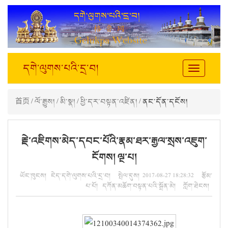
དགེ་ལུགས་པའི་དྲ་བ།
Toggle
navigation
首页
/
ལོ་རྒྱུས།
/
མི་སྣ།
/
ཕྱི་དར་བསྟན་འཛིན།
/ ནང་དོན་དངོས།
རྗེ་འཇིགས་མེད་དབང་པོའི་རྣམ་ཐར་རྒྱལ་སྲས་འཇུག་
ངོགས། ལྔ་པ།
ཡོང་ཁུངས། ངེད་དགེ་ལུགས་པའི་དྲ་བ། སྤེལ་དུས། 2017-08-27 18:28:32 རྩོམ་
པ་པོ། དཀོན་མཆོག་བསྟན་པའི་སྒྲོན་མེ། ཀློག་ཐེངས།