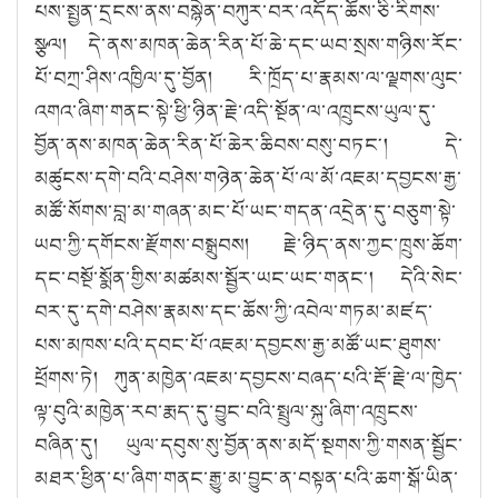
པས་སྤྱན་དྲངས་ནས་བསྙེན་བཀུར་བར་འདོད་ཆོས་ཅི་རིགས་
སྩལ། དེ་ནས་མཁན་ཆེན་རིན་པོ་ཆེ་དང་ཡབ་སྲས་གཉིས་རོང་
པོ་བཀྲ་ཤིས་འཁྱིལ་དུ་བྱོན། རི་ཁྲོད་པ་རྣམས་ལ་ལྗགས་ལུང་
འགའ་ཞིག་གནང་སྟེ་ཕྱི་ཉིན་རྗེ་འདི་སྔོན་ལ་འཁྲུངས་ཡུལ་དུ་
བྱོན་ནས་མཁན་ཆེན་རིན་པོ་ཆེར་ཆིབས་བསུ་བཏང༌། དེ་
མཚུངས་དགེ་བའི་བཤེས་གཉེན་ཆེན་པོ་ལ་མོ་འཇམ་དབྱངས་རྒྱ་
མཚོ་སོགས་བླ་མ་གཞན་མང་པོ་ཡང་གདན་འདྲེན་དུ་བཅུག་སྟེ་
ཡབ་ཀྱི་དགོངས་རྫོགས་བསྒྲུབས། རྗེ་ཉིད་ནས་ཀྱང་ཁྲུས་ཆོག་
དང་བསྔོ་སྨོན་གྱིས་མཚམས་སྦྱོར་ཡང་ཡང་གནང༌། དེའི་སེང་
བར་དུ་དགེ་བཤེས་རྣམས་དང་ཆོས་ཀྱི་འབེལ་གཏམ་མཛད་
པས་མཁས་པའི་དབང་པོ་འཇམ་དབྱངས་རྒྱ་མཚོ་ཡང་ཐུགས་
ཕྲོགས་ཏེ། ཀུན་མཁྱེན་འཇམ་དབྱངས་བཞད་པའི་རྡོ་རྗེ་ལ་ཁྱེད་
ལྟ་བུའི་མཁྱེན་རབ་རྨད་དུ་བྱུང་བའི་སྤྲུལ་སྐུ་ཞིག་འཁྲུངས་
བཞིན་དུ། ཡུལ་དབུས་སུ་བྱོན་ནས་མདོ་སྔགས་ཀྱི་གསན་སྦྱོང་
མཐར་ཕྱིན་པ་ཞིག་གནང་རྒྱུ་མ་བྱུང་ན་བསྟན་པའི་ཆག་སྒོ་ཡིན་