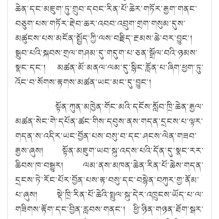
ཆེན་དང་མཇུག་ཏུ་གྲུབ་དབང་རིན་པོ་ཆེར་གཏོར་རྒྱག་གནང་
བཅུག་པས་གཏོར་རྡེབ་ཆར་འབབ་འབྲུག་གྲག་གསུམ་དུས་
མཚུངས་པས་མངོན་སྤྱོད་ཀྱི་ལས་བརྗིད་རྔམས་ཆེ་བར་བྱུང༌།
སྒྲུབ་པའི་སྐབས་གྲལ་གཤམ་དུ་གདུག་པ་ཅན་སྒྲོལ་བའི་ཉམས་
སྣང་དང༌། མཚན་མོ་མནལ་ལམ་དུ་སྙིང་རློན་པ་ཞིག་ཕྱག་ཏུ་
འོང་བ་སོགས་རྟགས་མཚན་ཡང་མང་དུ་བྱུང༌།
སྟོན་ཀུན་མཁྱེན་གོང་མའི་དངོས་སློབ་ཁྲི་ཆེན་རྒྱལ་
མཚན་སེང་གེ་དཔོན་ཚང་གིས་དབུས་ནས་གདན་དྲངས་པ་ལྟར་
གདན་ས་འདིར་ཡང་བྱོན་པས་བསུ་བ་དང་ཤངས་ལེན་གཟབ་
རྒྱས་ཞུས། སྟོན་མཇུག་ཡབ་སྐུ་འདས་པའི་དོན་དུ་སྣང་རར་
ཆིབས་ཁ་བསྒྱུར། ལམ་ནས་མཁན་ཆེན་རིན་པོ་ཆེས་གདན་
དྲངས་ཏེ་རོང་པོར་བྱོན་པས་རྟ་བསུ་དང་བསྙེན་བཀུར་གྱ་ནོམ་
པ་ཞུས། སྡེ་ཁྲི་རིན་པོ་ཆེའི་སྤྲུལ་སྐུ་དེར་འཁྲུངས་ཡོད་པ་ལ་
གཟིགས་རྟོག་དང་བྱིན་རླབས་གནང༌། ཕྱི་ཉིན་གཉན་ཐོག་སྒར་