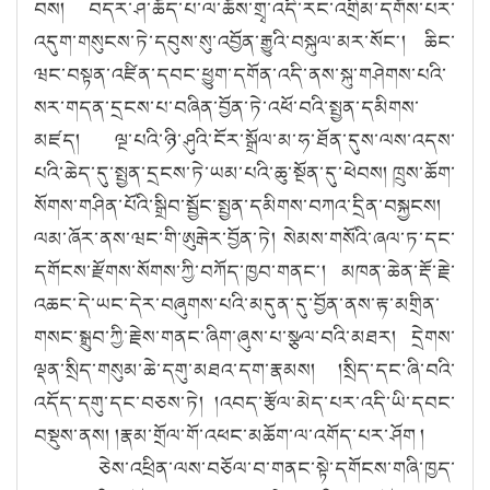
བས། བདར་ཤ་ཆོད་པ་ལ་ཆོས་གྲྭ་འདི་རང་འགྲིམ་དགོས་པར་
འདུག་གསུངས་ཏེ་དབུས་སུ་འབྱོན་རྒྱུའི་བསྐུལ་མར་སོང༌། ཆིང་
ཝང་བསྟན་འཛིན་དབང་ཕྱུག་དགོན་འདི་ནས་སྐུ་གཤེགས་པའི་
སར་གདན་དྲངས་པ་བཞིན་བྱོན་ཏེ་འཕོ་བའི་སྤྱན་དམིགས་
མཛད། ལྔ་པའི་ཉི་ཤུའི་ངོར་སྒྲོལ་མ་ཧ་ཐོན་དུས་ལས་འདས་
པའི་ཆེད་དུ་སྤྱན་དྲངས་ཏེ་ཡམ་པའི་ཆུ་སྔོན་དུ་ཕེབས། ཁྲུས་ཆོག་
སོགས་གཤིན་པོའི་སྒྲིབ་སྦྱོང་སྤྱན་དམིགས་བཀའ་དྲིན་བསྐྱངས།
ལམ་ཞོར་ནས་ཝང་གི་ཨུརྒེར་བྱོན་ཏེ། སེམས་གསོའི་ཞལ་ཏ་དང་
དགོངས་རྫོགས་སོགས་ཀྱི་བཀོད་ཁྱབ་གནང༌། མཁན་ཆེན་རྡོ་རྗེ་
འཆང་དེ་ཡང་དེར་བཞུགས་པའི་མདུན་དུ་བྱོན་ནས་རྟ་མགྲིན་
གསང་སྒྲུབ་ཀྱི་རྗེས་གནང་ཞིག་ཞུས་པ་སྩལ་བའི་མཐར། དྲེགས་
ལྡན་སྲིད་གསུམ་ཆེ་དགུ་མཐའ་དག་རྣམས། །སྲིད་དང་ཞི་བའི་
འདོད་དགུ་དང་བཅས་ཏེ། །འབད་རྩོལ་མེད་པར་འདི་ཡི་དབང་
བསྡུས་ནས། །རྣམ་གྲོལ་གོ་འཕང་མཆོག་ལ་འགོད་པར་ཤོག །
ཅེས་འཕྲིན་ལས་བཅོལ་བ་གནང་སྟེ་དགོངས་གཞི་ཁྱད་