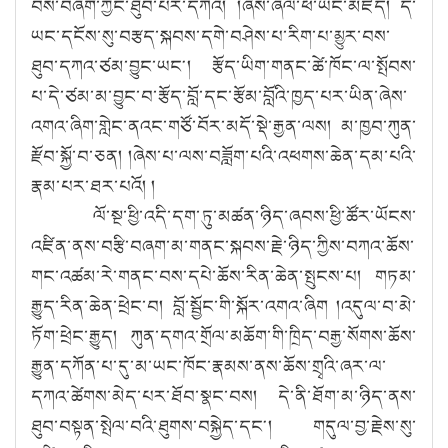
བས་བཞག་ཀྱང་ཐུབ་པར་དཀའ། །ཞེས་ཞལ་ཕོ་ཡང་མཛད། དེ་
ཡང་དངོས་སུ་བརྩད་སྐབས་དགེ་བཤེས་པ་རིག་པ་མྱུར་བས་
ཐུབ་དཀའ་ཙམ་བྱུང་ཡང༌། རྩོད་ཡིག་གནང་ཚེ་ཁོང་ལ་སྤོབས་
པ་དེ་ཙམ་མ་བྱུང་བ་རྩོད་བློ་དང་རྩོམ་བློའི་ཁྱད་པར་ཡིན་ཞེས་
འགའ་ཞིག་གླེང་ནའང་གཙོ་བོར་མདོ་སྡེ་རྒྱན་ལས། མ་ཁྱབ་ཀུན་
རྫོབ་སྐྱོ་བ་ཅན། །ཞེས་པ་ལས་བཟློག་པའི་འཕགས་ཆེན་དམ་པའི་
རྣམ་པར་ཐར་པའོ། །
ལོ་སྔ་ཕྱི་འདི་དག་ཏུ་མཚན་ཉིད་ཞབས་ཕྱི་ཚོར་ཡོངས་
འཛིན་ནས་བརྩི་བཞག་མ་གནང་སྐབས་རྗེ་ཉིད་ཀྱིས་བཀའ་ཆོས་
གང་འཚམ་རེ་གནང་བས་དཔེ་ཆོས་རིན་ཆེན་སྤུངས་པ། གཏམ་
རྒྱུད་རིན་ཆེན་ཕྲེང་བ། བློ་སྦྱོང་གི་སྐོར་འགའ་ཞིག །འདུལ་བ་མེ་
ཏོག་ཕྲེང་རྒྱུད། ཀུན་དགའ་གྲོལ་མཆོག་གི་ཁྲིད་བརྒྱ་སོགས་ཆོས་
རྒྱུན་དཀོན་པ་དུ་མ་ཡང་ཁོང་རྣམས་ནས་ཆོས་གྲྭའི་ཞར་ལ་
དཀའ་ཚེགས་མེད་པར་ཐོབ་སྣང་བས། དེ་ནི་ཐོག་མ་ཉིད་ནས་
ཐུབ་བསྟན་སྤེལ་བའི་ཐུགས་བསྐྱེད་དང༌། གདུལ་བྱ་རྗེས་སུ་