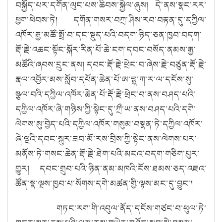
བསྐྱོད་པར་དགོན་ལུང་པས་ཆིབས་སྐྱེལ་ཞུས། དེ་ནས་སྣང་རར་
ཕྱག་ཕེབས་ཏེ། དགོན་གསར་བཀྲ་ཤིས་རབ་བརྟན་དུ་དཀྱིལ་
འཁོར་རྒྱ་མཚོ་སྤྲོ་བ་དང་སྡུད་པའི་བདག་ཉིད་ཅན་ཁྱབ་བདག་
རྡོ་རྗེ་འཆང་སྟོང་སྐོར་རིན་པོ་ཆེ་ངག་དབང་བསོད་ནམས་རྒྱ་
མཚོའི་ཞབས་དྲུང་ནས། དབང་རྡོ་རྗེ་ཕྲེང་བ་ཞེས་རྗེ་བཙུན་རྡོ་རྗེ་
རྣལ་འབྱོར་མས་སློབ་དཔོན་ཆེན་པོ་ཨ་བྷྱཱ་ཀ་ར་ལ་དངོས་སུ་
སྩལ་བའི་དཀྱིལ་འཁོར་ཆེན་པོ་རྡོ་རྗེ་ཕྲེང་བ་ནས་བཤད་པའི་
དཀྱིལ་འཁོར་ཞེ་གཉིས་ཀྱི་སྟེང་དུ་ཀྲྀ་ཡ་ནས་བཤད་པའི་དགེ་
ལེགས་སུ་བྱེད་པའི་དཀྱིལ་འཁོར་གསུམ་བསྣན་ཏེ་དཀྱིལ་འཁོར་
ཞེ་ལྔའི་དབང་སྐུར་ཟབ་མོ་རས་བྲིས་ཀྱི་སྟེང་ནས་ལེགས་པར་
མནོས་ཏེ་གསང་ཆེན་རྡོ་རྗེ་ཐེག་པའི་མངའ་བདག་གཅིག་པུར་
གྱུར། དབང་གྲུབ་པའི་ཉིན་ནམ་མཁའི་ངོས་ཐམས་ཅད་འཇའ་
ཚོན་སྣ་ལྔས་ཁྱབ་པ་སོགས་དགེ་མཚན་གྱི་ལྟས་མང་དུ་བྱུང༌།
གཏང་རག་གི་འབུལ་ནོད་དངོས་གཙང་བ་ཕུལ་ཏེ་