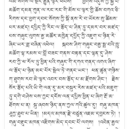
ལམ་སོགས་ལ་སྔར་རྒྱུན་ལྟར་ཕེབས། ཕྱོགས་འདུས་ཀྱི་སྐྱེ་བོ་
མཆོག་དམན་ཀུན་ལ་རང་རང་གི་མོས་པ་ལྟར་གྱི་ཆོས་བཀའ་ཅི་
རིགས་དང་ཕྱག་དབང་སོགས་ཀྱི་སྒོ་ནས་རེ་བ་ཡོངས་སུ་ཚིམས་
པར་མཛད། དཔྱིད་ཀྱི་རིང་ལ་རྩོད་པ་ཤིན་ཏུ་དམར་བར་མཛད་
པས་གཞུང་ལུགས་རྒྱ་མཚོར་མཁྱེན་དཔྱོད་ཀྱི་འཇུག་པ་ཉིན་རེ་
ཞིང་ཡར་ཟླ་བཞིན་འཕེལ། སྐབས་ཤིག་གཞུང་བརྒྱ་སྨྲ་བའི་ཁྱུ་
མཆོག་ལྷ་རམས་པ་བློ་བཟང་གནས་བརྟན་དང་ལྷན་དུ་ཤེས་
རབ་ཀྱི་ཕ་རོལ་ཏུ་ཕྱིན་པའི་གཞུང་གི་དཀའ་གནད་འགའ་ཞིག་
ལ་རྩོད་པ་ཉིན་མང་པོར་སྦྲེལ་ཏེ་གནང་ཡང༌། ཕན་ཚུན་གཉིས་
ཀ་ཐུགས་རབ་མེ་ལྟར་འབར་བས་རྩོད་པ་མ་རྫོགས་ཤིང༌། རྗེས་
སོར་རྩོད་པའི་ཡི་གེ་ལན་དུ་མར་བསྐུར་རེས་མཛད་པའི་མཇུག་
ཏུ་དགེ་བཤེས་པས་ཀྱང་དངོས་ལན་དཔྱིས་ཕྱིན་པ་ཞིག་རྔོ་མ་
ཐོགས་པ་ན། སྐུ་ཞབས་ཉིད་ནས་ཀྱལ་ཀའི་ཚུལ་དུ། གཞུ་མཁན་
ཤཱཀྱ་ཐུབ་པ་ཡིན། །མདའ་མཁན་རྗེ་བཙུན་འཇམ་དབྱངས་ཏེ། །
གཞུ་བརྡུང་མཁན་འཇིགས་མེད་དབང་པོ་ལགས། །འབེན་རྒྱལ་