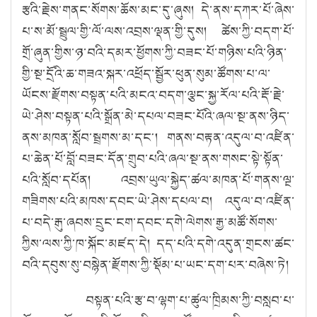
རྩའི་རྗེས་གནང་སོགས་ཆོས་མང་དུ་ཞུས། དེ་ནས་དཀར་པོ་ཞེས་
པ་ས་མོ་སྦྲུལ་གྱི་ལོ་ལས་འབྲས་ལྡན་གྱི་དུས། ཚེས་ཀྱི་བདག་པོ་
གྲོ་ཞུན་གྱིས་ཉ་བའི་དམར་ཕྱོགས་ཀྱི་བཟང་པོ་གཉིས་པའི་ཉིན་
གྱི་སྔ་དྲོའི་ཆ་གཟའ་སྐར་འཕྲོད་སྦྱོར་ཕུན་སུམ་ཚོགས་པ་ལ་
ཡོངས་རྫོགས་བསྟན་པའི་མངའ་བདག་ལྕང་སྐྱ་རོལ་པའི་རྡོ་རྗེ་
ཡེ་ཤེས་བསྟན་པའི་སྒྲོན་མེ་དཔལ་བཟང་པོའི་ཞལ་སྔ་ནས་ཉིད་
ནས་མཁན་སློབ་སྦྲགས་མ་དང༌། གནས་བརྟན་འདུལ་བ་འཛིན་
པ་ཆེན་པོ་བློ་བཟང་དོན་གྲུབ་པའི་ཞལ་སྔ་ནས་གསང་སྟེ་སྟོན་
པའི་སློབ་དཔོན། འབྲས་ཡུལ་སྐྱེད་ཚལ་མཁན་པོ་གནས་ལྔ་
གཟིགས་པའི་མཁས་དབང་ཡེ་ཤེས་དཔལ་བ། འདུལ་བ་འཛིན་
པ་བདེ་རྒུ་ཞབས་དྲུང་ངག་དབང་དགེ་ལེགས་རྒྱ་མཚོ་སོགས་
ཀྱིས་ལས་ཀྱི་ཁ་སྐོང་མཛད་དེ། དད་པའི་དགེ་འདུན་གྲངས་ཚང་
བའི་དབུས་སུ་བསྙེན་རྫོགས་ཀྱི་སྡོམ་པ་ཡང་དག་པར་བཞེས་ཏེ།
བསྟན་པའི་རྩ་བ་ལྷག་པ་ཚུལ་ཁྲིམས་ཀྱི་བསླབ་པ་