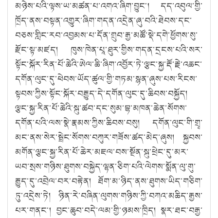
མཉེས་པའི་ལྟས་ཡ་མཚན་པ་འགའ་ཞིག་བྱུང༌། དད་འབུལ་གྱི་
ཁྲོད་ནས་བསྟན་འགྱུར་ཞིག་གདན་འདྲེན་ཞུ་བའི་ཐེབས་དང་
བཅས་གླིང་རབ་འབྱམས་པ་དོན་གྲུབ་རྒྱ་མཚོ་སྡེ་དགེ་ཕྱོགས་སུ་
རྫོང་སྟ་མཛད། ཁུས་ཁེན་པཱ་ཐུར་གྱིས་གདན་དྲངས་པའི་སར་
སྟོང་སྐོར་རིན་པོ་ཆེའི་ཨེལ་ཆི་ཞིག་འབྱོར་ཏེ་ལྕང་སྐྱ་རྡོ་རྗེ་འཆང་
དགོན་ལུང་དུ་ཕེབས་ཡོད་ཚུལ་གྱི་གཏམ་སྙན་ཞུས་པས་རིངས་
སྟབས་ཀྱིས་སྟོང་སྐོར་བརྒྱུད་དེ་དགོན་ལུང་དུ་ཆིབས་བསྐྱོད།
ལྕང་སྐྱ་རིན་པོ་ཆེའི་སྐུ་ཚབ་དང་སུམ་བྷ་མཁན་ཆེན་སོགས་
དགོན་པའི་ལས་སྣེ་རྣམས་ཀྱིས་ཆིབས་བསུ། དགོན་ལུང་གི་གྲྭ་
མང་ནས་སེར་སྦྲེང་སོགས་བཀུར་གཟོས་ཚད་མེད་ཞུས། སྐྱབས་
མགོན་ལྕང་སྐྱ་རིན་པོ་ཆེར་མཇལ་བས་སྔོན་སྐུ་ཕྲེང་དུ་མར་
ཡབ་སྲས་གཉིས་ཐུགས་བསྐྱེད་ལྷན་ཅིག་པའི་ལེགས་སྨོན་ལུ་གུ་
རྒྱུད་དུ་འབྲེལ་བར་བརྟེན། ཐོག་མ་ཉིད་ནས་ཐུགས་ཡིད་གཅིག་
ཏུ་འདྲེས་ཏེ། ཉིན་རེ་བཞིན་ལུགས་གཉིས་ཀྱི་བཀའ་མཆིད་རྒྱས་
པར་གནང༌། བྱང་ཆུབ་བདེ་ལམ་གྱི་ཉམས་ཁྲིད། སྣར་ཐང་བརྒྱ་