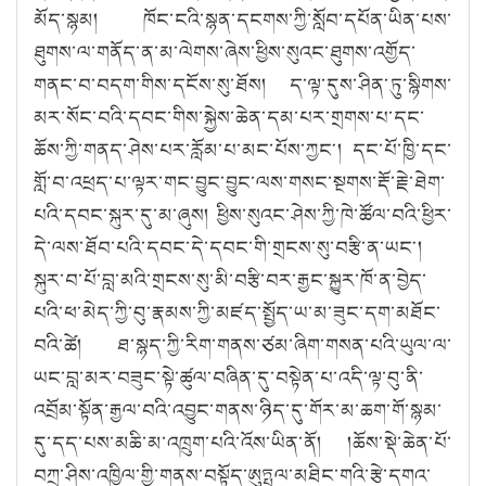
མོད་སྙམ། ཁོང་ངའི་སྙན་དངགས་ཀྱི་སློབ་དཔོན་ཡིན་པས་
ཐུགས་ལ་གནོད་ན་མ་ལེགས་ཞེས་ཕྱིས་སུའང་ཐུགས་འགྱོད་
གནང་བ་བདག་གིས་དངོས་སུ་ཐོས། ད་ལྟ་དུས་ཤིན་ཏུ་སྙིགས་
མར་སོང་བའི་དབང་གིས་སྐྱེས་ཆེན་དམ་པར་གྲགས་པ་དང་
ཆོས་ཀྱི་གནད་ཤེས་པར་རློམ་པ་མང་པོས་ཀྱང༌། དང་པོ་ཁྱི་དང་
གློ་བ་འཕྲད་པ་ལྟར་གང་བྱུང་བྱུང་ལས་གསང་སྔགས་རྡོ་རྗེ་ཐེག་
པའི་དབང་སྐུར་དུ་མ་ཞུས། ཕྱིས་སུའང་ཤེས་ཀྱི་ཁེ་ཚོལ་བའི་ཕྱིར་
དེ་ལས་ཐོབ་པའི་དབང་དེ་དབང་གི་གྲངས་སུ་བརྩི་ན་ཡང༌།
སྐུར་བ་པོ་བླ་མའི་གྲངས་སུ་མི་བརྩི་བར་རྒྱང་སྐྱུར་ཁོ་ན་བྱེད་
པའི་ཕ་མེད་ཀྱི་བུ་རྣམས་ཀྱི་མཛད་སྤྱོད་ཡ་མ་ཟུང་དག་མཐོང་
བའི་ཚེ། ཐ་སྙད་ཀྱི་རིག་གནས་ཙམ་ཞིག་གསན་པའི་ཡུལ་ལ་
ཡང་བླ་མར་བཟུང་སྟེ་ཚུལ་བཞིན་དུ་བསྟེན་པ་འདི་ལྟ་བུ་ནི་
འབྲོམ་སྟོན་རྒྱལ་བའི་འབྱུང་གནས་ཉིད་དུ་གོར་མ་ཆག་གོ་སྙམ་
དུ་དད་པས་མཆི་མ་འཁྲུག་པའི་འོས་ཡིན་ནོ། །ཆོས་སྡེ་ཆེན་པོ་
བཀྲ་ཤིས་འཁྱིལ་གྱི་གནས་བསྟོད་ཨུཏྤལ་མཐིང་གའི་རྩེ་དགའ་