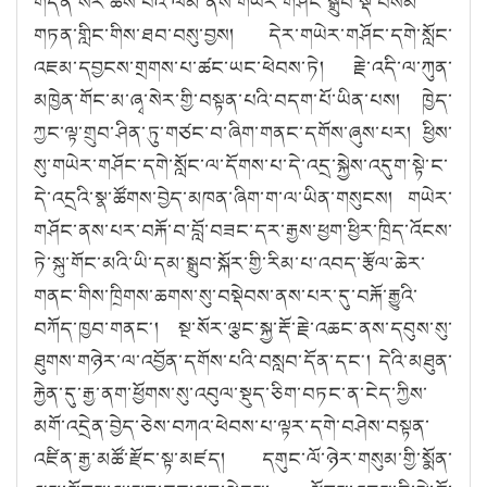
གདན་སར་ཆས་པའི་ལམ་ནས་གཡེར་གཤོང་སྒྲུབ་སྡེ་བསམ་
གཏན་གླིང་གིས་ཐབ་བསུ་བྱས། དེར་གཡེར་གཤོང་དགེ་སློང་
འཇམ་དབྱངས་གྲགས་པ་ཚང་ཡང་ཕེབས་ཏེ། རྗེ་འདི་ལ་ཀུན་
མཁྱེན་གོང་མ་ཞྭ་སེར་གྱི་བསྟན་པའི་བདག་པོ་ཡིན་པས། ཁྱེད་
ཀྱང་ལྟ་གྲུབ་ཤིན་ཏུ་གཙང་བ་ཞིག་གནང་དགོས་ཞུས་པར། ཕྱིས་
སུ་གཡེར་གཤོང་དགེ་སློང་ལ་དོགས་པ་དེ་འདྲ་སྐྱེས་འདུག་སྟེ་ང་
དེ་འདྲའི་སྣ་ཚོགས་བྱེད་མཁན་ཞིག་ག་ལ་ཡིན་གསུངས། གཡེར་
གཤོང་ནས་པར་བརྐོ་བ་བློ་བཟང་དར་རྒྱས་ཕྱག་ཕྱིར་ཁྲིད་འོངས་
ཏེ་སྐུ་གོང་མའི་ཡི་དམ་སྒྲུབ་སྐོར་གྱི་རིམ་པ་འབད་རྩོལ་ཆེར་
གནང་གིས་ཁྲིགས་ཆགས་སུ་བསྡེབས་ནས་པར་དུ་བརྐོ་རྒྱུའི་
བཀོད་ཁྱབ་གནང༌། སྔ་སོར་ལྕང་སྐྱ་རྡོ་རྗེ་འཆང་ནས་དབུས་སུ་
ཐུགས་གཉེར་ལ་འབྱོན་དགོས་པའི་བསླབ་དོན་དང༌། དེའི་མཐུན་
རྐྱེན་དུ་རྒྱ་ནག་ཕྱོགས་སུ་འབུལ་སྡུད་ཅིག་བཏང་ན་ངེད་ཀྱིས་
མགོ་འདྲེན་བྱེད་ཅེས་བཀའ་ཕེབས་པ་ལྟར་དགེ་བཤེས་བསྟན་
འཛིན་རྒྱ་མཚོ་རྫོང་སྟ་མཛད། དགུང་ལོ་ཉེར་གསུམ་གྱི་སྨོན་