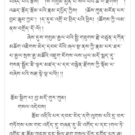
བཞད་པའི་རྩེས། །ས་གསུམ་མུན་པ་སེལ་བའི་ཆོ་ག་རྫོགས། །
འཆད་རྩོད་རྩོམ་པའི་རྣམ་དཔྱོད་ཀྱིས། །ཆོས་ཀུན་མངོན་པར་
བྱང་ཆུབ་ཀྱང༌། །ད་དུང་འགྲོ་བ་བྲིད་པའི་ཕྱིར། །ཚོགས་ཀྱི་ལམ་
ནས་བགྲོད་དོ་ལོ། །
ཞེས་དུས་གསུམ་རྒྱལ་བའི་སྤྱི་གཟུགས་རྗེ་བཙུན་དཀོན་
མཆོག་འཇིགས་མེད་དབང་པོའི་ཞལ་སྔ་ནས་ཀྱི་རྣམ་པར་ཐར་
པ་རྒྱལ་སྲས་རྒྱ་མཚོའི་འཇུག་ངོགས་ལས་ཡུལ་མདོ་སྨད་དུ་
གསན་སྦྱོང་ཇི་ལྟར་མཛད་པ་དང་བསྙེན་རྫོགས་ཀྱི་སྡོམ་པ་
བཞེས་པའི་སརྒ་སྟེ་ལྔ་པའོ།། །།
རྩོམ་སྒྲིག་པ། བྱ་མདོ་གུར་ཀུམ།
གསལ་འདེབས།
རྩོམ་འདིའི་པར་དབང་ངེད་དགེ་ལུགས་པའི་དྲ་བར་
གཏོགས་པས་གང་འདོད་དུ་གཞན་དུ་མི་འགོད་པ་དང་།གལ་ཏེ་
འགོད་ན་རྩོམ་ཁུངས་དང་སྦྲེལ་ཐག་གསལ་པོར་དགོད་པར་ཞུ།