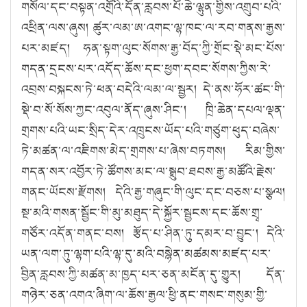
གསོལ་དང་བསྟན་འགྲོའི་དོན་རླབས་པོ་ཆེ་ལྷུན་གྱིས་འགྲུབ་པའི་
འཕྲིན་ལས་ཞུས། ཚུར་ལམ་ཨ་འགང་ལྷ་ཁང་ལ་རབ་གནས་རྒྱས་
པར་མཛད། ཧན་སྟག་ལུང་སོགས་རྒྱ་བོད་ཀྱི་གྲོང་སྡེ་མང་པོས་
གདན་དྲངས་པར་འདོད་ཆོས་དང་ཕྱག་དབང་སོགས་ཀྱིས་རེ་
འབྲས་བསྐངས་ཏེ་ཕན་བདེའི་ལམ་ལ་སྦྱར། དེ་ནས་ཧོར་ཚང་གི་
སྡེ་བ་སོ་སོས་ཀྱང་འབུལ་ནོད་ཞུས་ཤིང༌། ཁྲི་ཆེན་དཔལ་ལྡན་
གྲགས་པའི་ཡང་སྲིད་དེར་འཁྲུངས་ཡོད་པའི་གཙུག་ཕུད་བཞེས་
ཏེ་མཚན་ལ་འཇིགས་མེད་གྲགས་པ་ཞེས་བཏགས། རིམ་གྱིས་
གདན་སར་འབྱོར་ཏེ་ཚོགས་མང་ལ་སྒྲུབ་ཐབས་རྒྱ་མཚོའི་རྗེས་
གནང་ཡོངས་རྫོགས། དེའི་རྒྱ་གཞུང་གི་ལུང་དང་བཅས་པ་སྩལ།
སྔ་མའི་གསན་སྦྱོང་གི་མུ་མཐུད་དེ་སྐྱོར་སྦྱངས་དང་ཆོས་གྲྭ་
གཙོར་འདོན་གནང་བས། རྩོད་པ་ཤིན་ཏུ་དམར་བ་བྱུང༌། དེའི་
ཡན་ལག་ཏུ་ལྷག་པའི་ལྷ་དུ་མའི་བསྙེན་མཚམས་མཛད་པར་
བྱིན་རླབས་ཀྱི་མཚན་མ་ཁྱད་པར་ཅན་མངོན་དུ་གྱུར། དོན་
གཉེར་ཅན་འགའ་ཞིག་ལ་ཆོས་རྒྱལ་ཕྱི་ནང་གསང་གསུམ་གྱི་