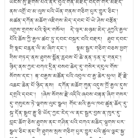
ཡོངས་སུ་རྫོགས་པའི་ནོར་བུའི་གན་མཛོད་བདག་གིར་མཛད་
ནས་འགྲོ་བ་མ་ལུས་པའི་ཡོན་གནས་གཅིག་པུར་གྱུར་ཅིང༌།
མཚན་དཀོན་མཆོག་འཇིགས་མེད་དབང་པོ་ཡེ་ཤེས་བརྩོན་
འགྲུས་གྲགས་པའི་སྡེར་གསོལ། དེ་ལྟར་མཉམ་མེད་ཤཱཀྱའི་རྒྱལ་
པོའི་ཆོས་ཀྱི་རྒྱལ་ཚབ་ཏུ་དབང་བསྐུར་བའི་བརྡར། ཐུབ་དབང་
གི་སྣང་བརྙན་ལི་མ་ཞིག་དང༌། སྣམ་སྦྱར་གཅིག་བཅས་ཕྱག་
གིས་གཏད་ནས་ཐུགས་སྨོན་རླབས་པོ་ཆེ་ནན་ཏན་དུ་གནང༌།
ཉིད་ནས་ཀྱང་བཀའ་དྲིན་བསབ་ཆེད་དུ་གསེར་དངུལ་གོས་
སོགས་དང༌། རྟ་བརྒྱས་མཚོན་པའི་འབུལ་བ་རྒྱ་ཆེར་ཕུལ། རྡོ་རྗེ་
འཆང་ཆེན་པོ་ཉིད་ནས། དཀོན་མཆོག་ཀུན་འདུས་ཁྲོ་རྒྱལ་དུས་
དགྲའི་དབང༌། །ཞེས་སོགས་རྗེ་འདིའི་ཞབས་བརྟན་ཞིག་གསར་
དུ་གསུངས་ཏེ་ལྗགས་ལུང་སྩལ། གོང་མའི་རྒྱལ་ཁབ་ཚུན་ཆོད་དུ་
སྐུ་དོན་སྒྲུབ་རྒྱུ་ཅི་ཡོད་ཀྱང་ངེད་ལ་ནང་སྦྱར་བྱས་ན་ཁུར་དུ་
བླང་ཆོག་ཅེས་ཐུགས་ནང་གཤིན་པའི་བཀའ་མཆིད་ལྷུགས་པར་
སྩལ་ཅིང་ནང་གི་ཐུགས་སྲས་གཅིག་པུར་གྱུར་པའི་ཚུལ་ལྕང་སྐྱ་