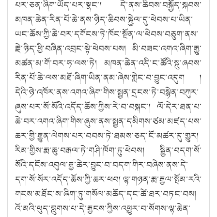
པར་ཅན་ཞིག་ཡོད་པར་སྣང༌། དེ་ནས་ཆིབས་བསྐྱོད་སྐབས་
མཁན་ཆེན་རིན་པོ་ཆེ་ནས་ཉིད་ཆིབས་སྐྱེལ་དུ་ཕེབས་པ་ཡིན་
ཡང་ཆོས་ཀྱི་ཆེ་བར་དགོངས་ཏེ་ཁོང་སྔོན་ལ་ཕེབས་བཅུག་ནས་
རྗེ་ཉིད་ཕྱི་བཞིན་འབྲང་སྟེ་ཕེབས་པས། མི་བཟང་འགའ་ཞིག་རྒྱུ་
མཚན་མ་གོ་བར་ཧ་ལས་ཏེ། མཁན་ཆེན་འདི་ང་ཚོའི་སྐུ་ཞབས་
རིན་པོ་ཆེ་ལས་མཐོ་ཞིག་ཡིན་ནམ་ཞེས་གླེང་བ་བྱུང་འདུག །
དེའི་ཉེ་འཁོར་ནས་འགའ་ཞིག་གིས་སྤྱན་དྲངས་ཏེ་བསྙེན་བཀུར་
ཞུས་པར་སོ་སོའི་འདོད་ཆོས་ཀྱིས་རེ་བ་བསྐང༌། ལོ་དེར་ཐན་པ་
ཆེ་བར་འགའ་ཞིག་གིས་ཞུས་ནས་སྤྱན་དམིགས་ཙམ་མཛད་པས་
ཆར་གྱི་རྒྱུན་ལེགས་པར་བབས་ཏེ་ཐམས་ཅད་ངོ་མཚར་དུ་གྱུར།
རིམ་གྱིས་རྨ་ཆུ་བརྒལ་ཏེ་གཤི་ཁོག་ཏུ་ཕེབས། སྦྱིན་བདག་སོ་
སོའི་དངོས་འབུལ་རྒྱ་ཆེར་བྱུང་བ་བདག་གིར་བཞེས་ནས་དེ་
དག་སོ་སོར་འདོད་ཆོས་ཀྱི་ཆར་ཕབ། ལྷ་གཉན་རྨ་རྒྱལ་སྤོམ་རའི་
གངས་མཐོང་ས་ཞིག་ཏུ་གསོལ་མཆོད་དང་ཚེ་ཐར་བཏང་བས།
འོ་མའི་ཕུད་བླུགས་པ་དེ་རྒྱངས་ཀྱིས་འཕྱུར་བ་སོགས་ལྷ་ཆེན་