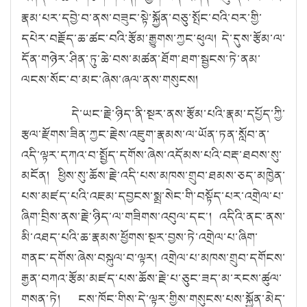
རྣམ་པར་དབྱེ་བ་ནས་བཟུང་སྟེ་སྐྱོན་བཅུ་སྤོང་བའི་བར་གྱི་
དཔེར་བརྗོད་ཆ་ཚང་བའི་རྩོམ་རྒྱུགས་ཀྱང་ཕུལ། དེ་དུས་རྩོམ་ལ་
དོན་གཉེར་ཤིན་ཏུ་ཆེ་བས་མཚན་ཐོག་ཐག་སྦྱངས་ཏེ་ནམ་
ལངས་སོང་བ་མང་ཞེས་ཞལ་ནས་གསུངས།
དེ་ཡང་རྗེ་ཉིད་ནི་སྔར་ནས་རྩོམ་པའི་རྣམ་དཔྱོད་ཀྱི་
རྩལ་རྫོགས་ཟིན་ཀྱང་རྗེས་འཇུག་རྣམས་ལ་ཡོན་ཏན་སློབ་ན་
འདི་ལྟར་དཀའ་བ་སྤྱོད་དགོས་ཞེས་འདོམས་པའི་བརྡ་ཐབས་སུ་
མངོན། ཕྱིས་སུ་ཆོས་རྗེ་འདི་པས་མཁས་གྲུབ་ཐམས་ཅད་མཁྱེན་
པས་མཛད་པའི་འཇམ་དབྱངས་སྨྲ་སེང་གི་བསྟོད་པར་འགྲེལ་པ་
ཞིག་བྲིས་ནས་རྗེ་ཉིད་ལ་གཟིགས་འབུལ་དང༌། འདིའི་ནང་ནས་
མི་འཐད་པའི་ཆ་རྣམས་ཕྱོགས་སྔར་བྱས་ཏེ་འགྲེལ་པ་ཞིག་
གནང་དགོས་ཞེས་བསྐུལ་བ་ལྟར། འགྲེལ་པ་མཁས་གྲུབ་དགོངས་
རྒྱན་བཀའ་རྩོམ་མཛད་པས་ཆོས་རྗེ་པ་ཅུང་ཟད་མ་རངས་ཚུལ་
གསན་ཏེ། ངས་ཁོང་གིས་དེ་ལྟར་གྱིས་གསུངས་པས་སྐྱོན་མེད་