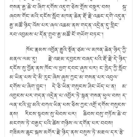
གསན་རྒྱ་ཆེ་བ་ཞིག་དགོས་འདུག་ཅེས་གྲོས་བསྡུར་བས། སྐུ་
ཞབས་གོང་མའི་དངོས་སློབ་མཁན་ཆེན་རྡོ་རྗེ་འཆང་དགེ་འདུན་
རྒྱ་མཚོ་ཉིད་འོས་པར་ཞལ་འཆམ་ནས་གདན་འདྲེན་དུ་གླིང་
རབ་འབྱམས་པ་དོན་གྲུབ་རྒྱ་མཚོ་ངོ་གཡོག་བཏང༌།
ཁོང་རྣམས་འབྱོན་རྒྱུའི་སྔོན་ཙམ་ལ་མཁན་ཆེན་ཉིད་ཀྱི་
མནལ་ལམ་དུ། རྗེ་འཇམ་དབྱངས་བཞད་པའི་རྡོ་རྗེ་དེ་ཉིད་
དངོས་སུ་བྱོན་ནས་ཁོང་ལ་ཕྱག་དབང་ཞུས་པར། ང་ཁྱེད་ཀྱི་སློབ་
མ་ཡིན་པས་དེ་མི་རུང་ཞེས་ཞུས་ཀྱང་མ་གསན་པར་འབུལ་
དགོས་པ་ཞིག་བྱུང༌། དེ་ཅི་ཡིན་གསུངས་ཤིང་ཡོད་པ་ན། མ་
འགྱངས་པར་གདན་འདྲེན་པ་འབྱོར་ཏེ་སྙན་གསན་ཕུལ་བས། ད་
ལན་ངའི་བླ་མའི་བཀའ་ཡིན་པས་ཅིས་ཀྱང་འགྲོ་དགོས་གསུངས་
ནས། རིངས་སྟབས་སུ་ཕེབས་པར། ཆིབས་བསུ་གཏོས་ཆེ་བ་
མངགས་ཏེ་བརྒྱད་པའི་ཚེས་གཉིས་ལ་དགོན་པར་བབས།
གཟིམས་ཆུང་སྐས་མགོར་རྗེ་ཉིད་ནས་བསུས་ཏེ་མཇལ་དར་རྩེ་