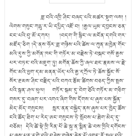
ཟླ་བའི་འཁྲི་ཤིང་བཞད་པའི་མཚར་སྡུག་ལས། །
ལེགས་གསུང་ཀཏྤུ་ར་ཡི་དཔྱིད་འཇོ་བ། །རྒྱལ་ཡུམ་དབྱངས་ཅན་
ངང་པའི་བུ་མོ་དཀར། །བདག་གི་སྙིང་ལ་མངོན་དགའི་གར་
མཛོད་ཅིག །དེ་ནས་ཧོར་ཟླ་གཉིས་པའི་ཚེས་ལ་ཀུན་མཁྱེན་གོང་
མའི་དུས་ཀྱི་མགོན་ཁང་གི་གཏོར་མ་བརྗེས་ཏེ་བསྐང་གསོ་རྒྱས་
པར་བཏང་བའི་མཇུག་ཏུ། མགོན་ཆོས་ཀྱི་ཞལ་ཐང་རྣམས་ལ་རྗེ་
གོང་མའི་ཕྱག་དམ་མནན་ཡོད་པའི་རྒྱ་དཀྲོལ་ཏེ་ཆོས་སྐྱོང་སོ་
སོར་རྔམས་ཤིང་བརྗིད་པའི་བཀའ་རྩོམ་ཚིགས་བཅད་ཀྱིས་སྤྲས་
པའི་སྙན་ཤལ་ཕུལ། གཏོར་སྒམ་དུ་བེག་ཙེའི་གཏོར་མ་གཅིག་
གསར་དུ་བཞག་པར་འགའ་ཞིག་གིས་དོགས་པ་ཞུས་པས་སྐྱོན་
མེད་མོད་གསུངས། སླར་ནན་བསྐྱེད་ནས་ཞུས་པར་ཁྱེད་ཚོས་
ངའི་ཚོད་ཐིག་པ་རེད་ཨང་གསུངས་ཏེ་སྤོབས་པ་རྨེག་མེད་དུ་
བཅོམ། དེའི་ཚེ་སྡེ་ཁྲི་རིན་པོ་ཆེ་སྐུ་ན་སྨིན་ཆེ་བས་ཁྲིའི་དགོངས་
པ་ཞུས་པར་དགེ་བའི་བཤེས་གཉེན་ཆེན་པོ་འགྱང་རོ་སྤྲུལ་བའི་