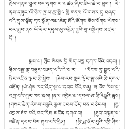
རྗེས་གནང་སྩལ་བར་རྟགས་ཡ་མཚན་ཞིང་ཟིལ་ཆེ་བ་བྱུང༌། དེ་
ནས་དགུང་ལོ་ཉེར་ལྔ་པ་ཆུ་སྤྲེལ་གྱི་གནམ་ལོ་གསར་དུ་བཞད་
པའི་དུས་སྟོན་དང་སྨོན་ལམ་ཆེན་མོའི་ཚོགས་ཆོས་སོགས་ལེགས་
པར་གྲུབ་ནས་ལོ་དེར་དབུས་སུ་འབྱོན་རྒྱུའི་གྲ་བསྒྲིགས་མཛད་
དོ། །
སྨྲས་པ། སྤོང་སེམས་དྲི་མེད་པདྨ་དཀར་པོའི་འདབ། །
ཉིས་བརྒྱ་ལྔ་བཅུར་བཞད་པའི་ཀེ་ས་ར། །ལོངས་སུ་སྤྱད་པའི་
ཏིང་འཛིན་སྦྲང་རྩི་སྐྱེས། །ཤེས་རབ་སྣང་སྟོང་སྒྱུ་མའི་རྩེ་དགའ་
འཛིན། །ཡེ་ཤེས་རང་འོད་ལྔ་པ་དབང་པོའི་གཞུ། །ཟ་འོག་རིས་སུ་
བཀྲ་བའི་གུར་ཁང་ནས། །རྣལ་འབྱོར་མ་དཔལ་ཨ་བྷི་ཥིཉྩའི་ཆུས།
།གསང་ཆེན་རིགས་བརྒྱའི་རྒྱལ་ཐབས་ཅོད་པན་བཅིངས། །རྒྱུ་
འབྲས་ཐེག་པའི་བང་རིམ་མངོན་དགའ་བ། །ཐུབ་བསྟན་ས་
འཛིན་དབང་པོར་གྲུབ་པའི་བྱིན། །ཉི་ཟླ་ནོར་བུའི་འཁྲི་ཤིང་