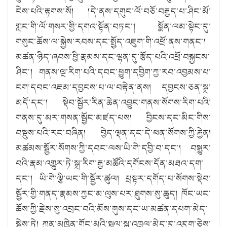
ངེས་པའི་རྟགས་སོ། །དེ་ནས་དགུང་ལོ་བཅོ་བརྒྱད་པ་ཤིང་མོ་
གླང་གི་ལོ་གསར་གྱི་དགའ་སྟོན་བཏང༌། སྨོན་ལམ་སྟེང་དུ་
གསུང་ཆོས་ལ་སྐྱེས་རབས་དང་སྤྱོད་འཇུག་གི་འཕྲོ་ནས་གནང༌།
མཚན་ཉིད་ཞབས་ཕྱི་རྣམས་དང་ལྷན་དུ་རྩོད་པའི་འཕྲོ་བསྐྱངས་
ཤིང༌། གནས་ལྔ་རིག་པའི་དབང་ཕྱུག་དབྱིག་ཀྱ་རབ་འབྱམས་པ་
ངག་དབང་འཇམ་དབྱངས་པ་ལ་བརྟེན་ནས། དབྱངས་ཅན་སྒྲ་
མདོ་དང༌། སྡེབ་སྦྱོར་རིན་ཆེན་འབྱུང་གནས་སོགས་རིག་པའི་
གནས་དུ་མར་གསན་སྦྱོང་མཛད་པས། བྱིངས་དང་མིང་གིས་
བསྡུས་པའི་རང་བཞིན། བྱེད་ལྡན་དང་དེ་ཕན་སོགས་ཀྱི་རྐྱེན།
མཚམས་སྦྱོར་སོགས་ཀྱི་དབང་ལས་ཡི་གེ་དབྱི་བ་དང༌། བསྒྱུར་
བའི་རྣམ་འགྱུར་ཏེ་སྒྲ་རིག་རྒྱ་མཚོའི་དགོངས་དོན་མཐའ་དག་
དང༌། ཡི་གེ་ལྕི་ཡང་གི་སྦྱོར་ཚུལ། པྲསྟར་དགོད་པ་སོགས་སྡེབ་
སྦྱོར་གྱི་གནད་རྣམས་ཀྱང་མ་ལུས་པར་ཐུགས་སུ་ཆུད། ཁོང་ཡང་
ཆོས་ཀྱི་རྗེས་སུ་འབྲང་བའི་མོས་གུས་དང་ཡ་མཚན་དཔག་མེད་
སྐྱེས་ཏེ། ཀུན་མཁྱེན་གོང་མའི་སྤྲུལ་སྐུ་འཁྲུལ་མེད་དུ་འདུག་ཅེས་