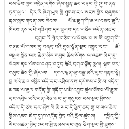
པས་ཅིས་ཀྱང་འབྱོན་དགོས་ཞེས་སྤྱན་ཆབ་བཏང་སྟེ་ཞུ་བ་ནན་
ཏན་ཕུལ། དེར་རེ་ཞིག་ཡུམ་གྱི་ཐུགས་ངལ་སངས་ཕྱིར་བཞུགས་
ནས་སླར་གདན་སར་ཕེབས། ལོ་མཇུག་གི་ཆ་ལ་བཅད་རྒྱའི་
ཁོངས་ནས་དཔེ་གཟིགས་དང་ཐུགས་དམ་གཙོར་འདོན་མཛད།
དགུང་ལོ་ཉེར་གཅིག་ལ་ཕེབས་པ་ས་ཕོ་འབྲུག་གི་
གནམ་ལོ་གསར་དུ་བཞད་པའི་དུས་སྟོན་སྔར་འཁྱུད་དང༌། ཆོ་
འཕྲུལ་སྨོན་ལམ་ཆེན་མོར་གསུང་ཆོས་སོགས་ལ་འཆག་མེད་དུ་
ཕེབས་ནས་ལེགས་བཤད་བདུད་རྩིའི་དགའ་སྟོན་སྩལ། ལྷག་པར་
གསུང་ཆོས་ཀྱི་ཞོར་ལ། དགའ་ལྡན་ལྷ་བརྒྱ་མའི་ལུང་གནང་སྟེ།
བླ་མའི་རྣལ་འབྱོར་འདི་དང་འབྲེལ་ནས་དམིགས་བརྩེ་མ་འདོན་
མཁན་ལ་རྒྱལ་གདོན་གྱི་གནོད་པ་མི་འབྱུང་ཚུལ་སོགས་ལོ་རྒྱུས་
དང་འབྲེལ་བའི་ཕན་ཡོན་མང་དུ་གསུངས་པས་སྔར་ཕྱོགས་
འདིར་དེ་ཙམ་དར་ཤོས་མི་ཆེ་ཡང་དེ་ཕྱིན་ཆད་གྲྭ་པ་ཕལ་ཆེར་
གྱིས་འཆག་མེད་དུ་ཁ་འདོན་བྱེད་པའི་སྲོལ་ཚུགས། དཔྱིད་ཀྱི་
རིང་མཚན་ཉིད་ཞབས་ཕྱི་རྣམས་དང་ལྷན་ཅིག་སྔར་གྱི་ཐུགས་