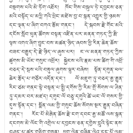
བསྔགས་པའི་མེ་ཏོག་འཐོར། ཁོང་གིས་བསྐུལ་ཏེ་དབྱངས་ཅན་
མའི་བསྟོད་པ་མལླི་ཀའི་ཕྲེང་མཛེས་བྱ་བ་སྙན་འགྱུར་གྱི་ཉམས་
དང་ལྡན་པ་ཞིག་བཀའ་རྩོམ་གནང༌། དེ་སྐབས་རྗེ་གོང་མའི་
དངོས་སློབ་ཕུན་ཚོགས་བསྟན་འཛིན་པར་མནན་གཏད་ཀྱི་རྨི་
ལྟས་འགའ་ཞིག་བྱུང་བས་མཚན་ཉིད་ཞབས་ཕྱི་རིན་ཆེན་ཆོས་
བཟང་བརྒྱུད་དེ་རྗེ་ཉིད་ལ་ཞུས་པར། ང་ལ་མནན་གཏད་ཀྱིས་
ཚུགས་མི་ཡོང་གསུང་འཕྲོར། སྐྱེངས་པའི་རྣམ་པས་ཚིག་གི་འཕྲོ་
བཅད་དེ་སྦས་པའི་བརྟུལ་ཞུགས་ལྷུར་བཞེས། སྟོན་དགུན་ཕལ་
ཆེར་རྩོད་པ་གཙོར་འདོན་དང༌། ལོ་མཇུག་ཏུ་བཅད་རྒྱ་རྒྱུན་
རིང་ཙམ་གནང་སྟེ་བསྟན་པ་སྤྱི་དགོས་ཀྱི་རིམ་གྲོ་སོགས་ལ་ཤིན་
ཏུ་དམར་བར་མཛད། དགུང་ལོ་བཅུ་དགུའི་ཚེ་ཡང་ལོ་གསར་གྱི་
དུས་སྟོན་དང༌། སྨོན་ལམ་གྱི་གསུང་ཆོས་སོགས་སྔར་རྒྱུན་བཞིན་
གནང༌། རོང་པོ་མེརྒེན་ཆོས་རྗེ་ངག་དབང་རྒྱ་མཚོ་ལས་སྙན་
དངགས་མེ་ལོང་གི་འགྲེལ་པ་དབྱངས་ཅན་དགྱེས་གླུའི་སྟེང་ནས་
བཤད་པ་ཚར་གཅིག་གསན། ཕྱག་ལེན་བཞིན་ལེའུ་དང་པོ་ལམ་