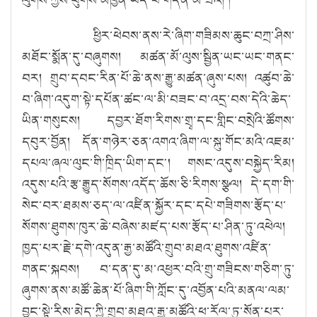
ཕྱིར་ཕེབས་ནས་རེ་ཞིག་གཟིམས་ཆུང་བཀྲ་ཤིས་
མཐོང་སྨོན་དུ་བཞུགས། མཚན་མོ་ལུས་སྦྱིན་ཡང་ཡང་གནང་
བར། གྲུབ་དབང་རིན་པོ་ཆེ་ནས་རྒྱུ་མཚན་ཞུས་པས། འཚུབ་ཆེ་
བ་ཞིག་འདུག་སྟེ་དཔོན་ཚང་ལ་མི་བཟང་བ་འདྲ་བས་དེའི་ཆེད་
ཡིན་གསུངས། དབྱར་ཐོག་རིགས་གྲྭ་དང་གླིང་བསྲེའི་ཚོགས་
དབུར་བྱོན། དོན་གཉེར་ཅན་འགའ་ཞིག་ལ་སྐུ་གོང་མའི་འཇམ་
དཔལ་ཞལ་ལུང་གི་ཁྲིད་ཡིག་དང༌། གསང་འདུས་བསྐྱེད་རིམ།
འདུས་པའི་རྩ་རྒྱུད་སོགས་འདོད་ཆོས་ཅི་རིགས་སྩལ། དེ་དག་གི་
སེང་བར་ཐམས་ཅད་ལ་འཛིན་སྐྱོར་དང་དཔེ་གཟིགས་རྩོད་པ་
སོགས་ཐུགས་ཁུར་ཆེ་བཞེས་མཛད་པས་རྩོད་པ་ཤིན་ཏུ་འཕེལ།
ཁྱད་པར་རྗེ་དགེ་འདུན་རྒྱ་མཚོའི་གྲུབ་མཐའ་ཐུགས་འཛིན་
གནང་སྐབས། བ་དན་དུ་མ་འཕྱར་བའི་གྲུ་གཟིངས་གཅིག་ཏུ་
ཞུགས་ནས་མཚོ་ཆེན་པོ་ཞིག་གི་ཀློང་དུ་འབྱོན་པའི་མནལ་ལམ་
བྱུང་སྟེ་རིས་མེད་ཀྱི་གྲུབ་མཐའ་རྒྱ་མཚོའི་ཕ་རོལ་ཏུ་སོན་པར་