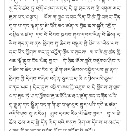
སྐུ་དེའི་ཚབ་ཏུ་བསྐོ་བཞག་མཛད་དེ་བླ་བྲང་ནས་ཁྲི་འབུལ་ཡང་
རྒྱས་པར་བསྟར། སོས་ཀ་གྲུབ་དབང་རིན་པོ་ཆེ་བློ་བཟང་དོན་
གྲུབ་པ་དང་ལྷན་དུ་ཐེ་བོའི་ཆབ་ཚན་ལ་བྱོན་ནས་སྐུའི་འཕྲོད་
བསྟེན་མཛད། དང་པོ་ཕེབས་སྐབས་གྲུབ་དབང་རིན་པོ་ཆེས། ད་
རེས་གདན་ས་ནས་ཕྱོགས་སུ་ཆིབས་བསྒྱུར་གྱི་ཐོག་མ་ཡིན་པས་
དང་པོར་ཕྱོགས་གང་དུ་འབྱོན་ལྟོས་གསུངས། མ་གཞི་ཆུ་ཚན་གྱི་
ལམ་ལྷོ་ནུབ་ངོས་ཡིན་ཀྱང༌། དེ་ཉིན་ཆོས་གྲྭའི་བཙུགས་ཤིང་ལ་
གཟིགས་ཆེད་ཤར་ངོས་སུ་ཐོག་མར་ཆིབས་བསྐྱོད་པས་རྒྱ་ནག་
ཕྱོགས་ཀྱི་དོགས་གཞིར་བརྟེན་ཅུང་ཟད་མི་མཉེས་པའི་ཚུལ་
གནང་ཡང༌། དེང་དུས་འཕྲིན་ལས་ཀྱི་འཇུག་པ་དེ་ཕྱོགས་སུ་ལྷག་
པར་རྒྱས་ཏེ་ཤར་ཕྱོགས་རྒྱ་མཚོའི་མཐའ་ཚུན་ཆད་དགོན་པའི་
གྲྭ་རྒྱུན་དང་སྦྱིན་བདག་གི་རྩ་བ་ལྟ་བུར་གྱུར་པའི་དགེ་མཚན་
འདིའི་ལྟས་སུ་མངོན། གྲུབ་དབང་རིན་པོ་ཆེས་ཀྱང༌། སུ་ལ་ཐེ་
ཚོམ་ཙམ་ཡང་སྐྱེ་དོན་མེད་པའི་གནས་ཤིག་ལ་དོགས་པ་མཛད་
ལུགས་ཀྱིས་ཕུགས་མཁྱེན་ཡོད་པ་གདོན་མི་ཟའོ། །