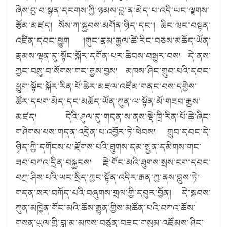
ཞེས་བྱ་བ་སྙན་དངགས་ཀྱི་ཉམས་བླ་ན་མེད་པ་འདི་ཡང་ལྗགས་
རྩོམ་མཛད། སོས་ཀ་སྐྱབས་མགོན་ཉིད་དང༌། ཆིང་ཝང་བསྟན་
འཛིན་དབང་ཕྱུག །གུང་རྣམ་རྒྱལ་ཚེ་རིང་བཅས་མཆོད་ཡོན་
རྣམས་ལྷན་དུ་སྟོང་སྐོར་དགོན་པར་ཆིབས་བསྒྱུར་བས། དེ་ནས་
ཀྱང་བསུ་བ་སོགས་གང་རྒྱས་བྱས། མཁས་ཤིང་གྲུབ་པའི་དབང་
ཕྱུག་སྟོང་སྐོར་རིན་པོ་ཆེར་མཇལ་འཛོམ་གནང་བས་དགྱེས་
ཚོར་དཔག་མེད་དང་མཆོད་ཡོན་ཀུན་ལ་སྟོན་མོ་གཟབ་རྒྱས་
མཛད། དེའི་ཤུལ་དུ་གདན་ས་ནས་སྡེ་ཁྲི་རིན་པོ་ཆེ་ཞིང་
གཤེགས་པས་གདན་འདྲེན་པ་འབྱོར་ཏེ་ཕེབས། གྲུབ་དབང་དེ་
ཉིད་ཀྱི་དགོངས་པ་རྫོགས་པའི་ཐུགས་དམ་སྤྱན་དམིགས་གང་
ཟབ་བཀའ་དྲིན་བསྐྱངས། རྗེ་གོང་མའི་ཐུགས་སྲས་ངག་དབང་
བཀྲ་ཤིས་པའི་ཡང་སྲིད་ཀྱང་སྟོན་འདིར་རྒན་ཀྱ་ནས་བླུས་ཏེ་
གདན་སར་བཀོད་པའི་བཞུགས་གྲལ་གྱི་དབུར་བྱོན། དེ་སྐབས་
ཀུན་མཁྱེན་གོང་མའི་ཆོས་རྒྱུན་གྱིས་མཚོན་པའི་བཀའ་ཆོས་
གསན་ཡུལ་གྱི་བླ་མ་མཁས་བཙུན་བཟང་གསུམ་འཛོམས་ཤིང་