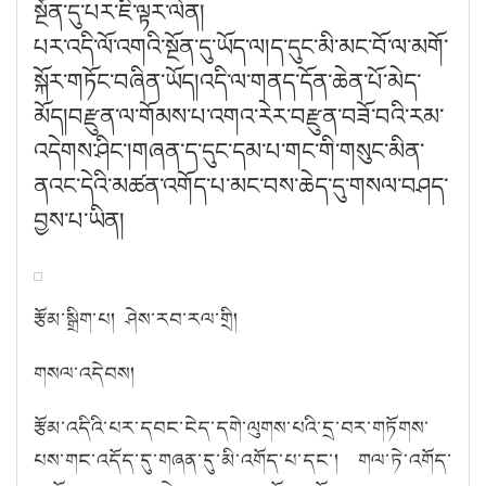
སྔོན་དུ་པར་ཇི་ལྟར་ལེན།
པ
ར་འདི་ལོ་འགའི་སྔོན་དུ་ཡོད་ལ།ད་དུང་མི་མང་བོ་ལ་མགོ་
སྐོར་གཏོང་བཞིན་ཡོད།འདི་ལ་གནད་དོན་ཆེན་པོ་མེད་
མོད།བརྫུན་ལ་གོམས་པ་འགའ་རེར་བརྫུན་བཟོ་བའི་རམ་
འདེགས་ཤིང་།གཞན་ད་དུང་དམ་པ་གང་གི་གསུང་མིན་
ནའང་དེའི་མཚན་འགོད་པ་མང་བས་ཆེད་དུ་གསལ་བཤད་
བྱས་པ་ཡིན།
རྩོམ་སྒྲིག་པ། ཤེས་རབ་རལ་གྲི།
གསལ་འདེབས།
རྩོམ་འདིའི་པར་དབང་ངེད་དགེ་ལུགས་པའི་དྲ་བར་གཏོགས་
པས་གང་འདོད་དུ་གཞན་དུ་མི་འགོད་པ་དང་། གལ་ཏེ་འགོད་