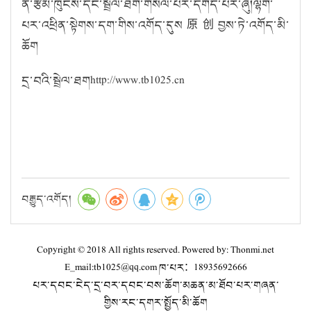
ན་རྩོམ་ཁུངས་དང་སྦྲེལ་ཐག་གསལ་པོར་དགོད་པར་ཞུ།ལྷག་
པར་འཕྲིན་སྟེགས་དག་གིས་འགོད་དུས原创བྱས་ཏེ་འགོད་མི་
ཆོག
དྲ་བའི་སྦྲེལ་ཐགhttp://www.tb1025.cn
བརྒྱུད་འགོད།
Copyright © 2018 All rights reserved. Powered by: Thonmi.net
E_mail:tb1025@qq.com ཁ་པར：18935692666
པར་དབང་ངེད་དྲ་བར་དབང་བས་ཆོག་མཆན་མ་ཐོབ་པར་གཞན་
གྱིས་རང་དགར་སྤྱོད་མི་ཆོག