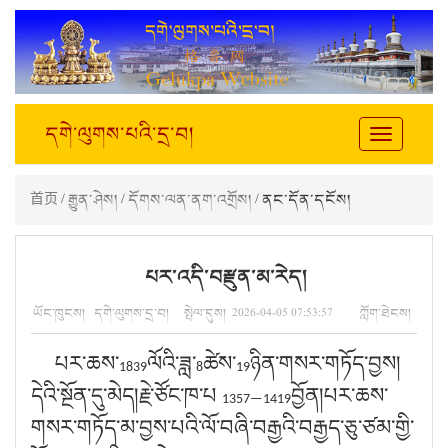
དགེ་ལུགས་པའི་དྲ་བ།
Toggle
navigation
首页
/
རྒྱུན་ཤེས།
/
དོགས་ལན་ནག་འགྲོས།
/ ནང་དོན་དངོས།
པར་འདི་བརྫུན་མ་རེད།
ཡོང་ཁུངས། དགེ་ལུགས་དྲ་བ། སྤེལ་དུས། 2026-04-05 07:53:57 ཀློག་ཐེངས།
པར་ཆས་
ལོའི་ཟླ་
ཚེས་
ཉིན་གསར་གཏོད་བྱས།
1839
8
19
དེའི་སྔོན་དུ་མེད།རྗེ་ཙོང་ཁ་པ
བྱོན།པར་ཆས་
1357—1419
གསར་གཏོད་མ་བྱས་པའི་ལོ་བཞི་བརྒྱའི་བརྒྱད་ཅུ་ཙམ་གྱི་