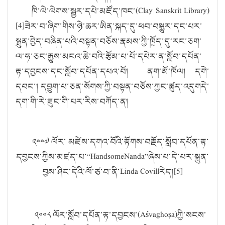
ཁི་ལེ་ལེགས་སྦྱར་དཔེ་མཛོད་ཁང་(
Clay Sanskrit Library)
[4]
ཟེར་བ་ཞིག་གིས་ཉེ་ཆར་ཨིན་སྐད་དུ་ཕབ་བསྒྱུར་དང་པར་
སྐྲུན་བྱེད་བཞིན་པའི་བསྟན་བཅོས་རྣམས་ཀྱི་ཁྲོད་དུ་རང་ཅག་
ལ་ཧ་ཅང་རྒྱུས་མངའ་ཆེ་བའི་རྩོམ་པ་པོ་དཔེར་ན་སློབ་དཔོན་
རྟ་དབྱངས་དང་སློབ་དཔོན་དཔའ་བོ། ནག་མོ་ཁོལ། དགེ་
དབང་། དབྱུག་པ་ཅན་སོགས་ཀྱི་བསྟན་བཅོས་ཀྱང་ཚུད་འདུགདེ་
དག་གི་རེ་ཟུང་གི་པར་རིས་བཀོད་ན།
༢༠༠༧ ལོར་ མཛེས་དགའ་བོའི་རྟོགས་བརྗོད་སློབ་དཔོན་རྟ་
དབྱངས་ཀྱིས་མཛད་པ་
“HandsomeNanda”
ཞེས་པ་དེ་པར་སྐྲུན་
བྱས་ཤིང་དེའི་ལོ་ཙ་བ་ནི་
Linda Covill
རེད།[
5]
༢༠༠༨ ལོར་སློབ་དཔོན་རྟ་དབྱངས་(
A
ś
vagho
ṣ
a)
ཀྱི་སངས་