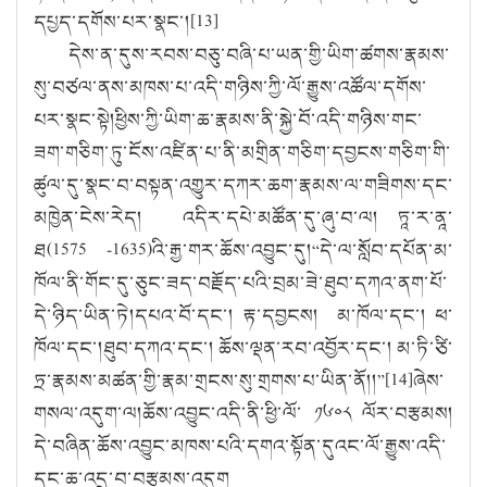
དཔྱད་དགོས་པར་སྣང་།[
13]
དེས་ན་དུས་རབས་བཅུ་བཞི་པ་ཡན་གྱི་ཡིག་ཚགས་རྣམས་
སུ་བཙལ་ནས་མཁས་པ་འདི་གཉིས་ཀྱི་ལོ་རྒྱུས་འཚོལ་དགོས་
པར་སྣང་སྟེ།ཕྱིས་ཀྱི་ཡིག་ཆ་རྣམས་ནི་སྐྱེ་བོ་འདི་གཉིས་གང་
ཟག་གཅིག་ཏུ་ངོས་འཛིན་པ་ནི་མགྲིན་གཅིག་དབྱངས་གཅིག་གི་
ཚུལ་དུ་སྣང་བ་བསྟན་འགྱུར་དཀར་ཆག་རྣམས་ལ་གཟིགས་དང་
མཁྱེན་ངེས་རེད། འདིར་དཔེ་མཚོན་དུ་ཞུ་བ་ལ། ཏཱ་ར་ནཱ་
ཐ(
1575 -1635)
འི་རྒྱ་གར་ཆོས་འབྱུང་དུ།
“
དེ་ལ་སློབ་དཔོན་མ་
ཁོལ་ནི་གོང་དུ་ཅུང་ཟད་བརྗོད་པའི་བྲམ་ཟེ་ཐུབ་དཀའ་ནག་པོ་
དེ་ཉིད་ཡིན་ཏེ།དཔའ་བོ་དང་། རྟ་དབྱངས། མ་ཁོལ་དང་། ཕ་
ཁོལ་དང་།ཐུབ་དཀའ་དང་། ཆོས་ལྡན་རབ་འབྱོར་དང་། མ་ཏི་ཙི་
ཏྲ་རྣམས་མཚན་གྱི་རྣམ་གྲངས་སུ་གྲགས་པ་ཡིན་ནོ།།
”[14]
ཞེས་
གསལ་འདུག་ལ།ཆོས་འབྱུང་འདི་ནི་ཕྱི་ལོ་ ༡༦༠༨ ལོར་བརྩམས།
དེ་བཞིན་ཆོས་འབྱུང་མཁས་པའི་དགའ་སྟོན་དུའང་ལོ་རྒྱུས་འདི་
དང་ཆ་འདྲ་བ་བརྩམས་འདུག