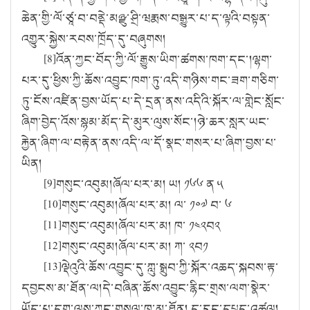
ཆེན་གྱི་ལོ་ཙཱ་བ་བནྡེ་མཉྫུ་ཤྲི་ཝརྨས་བསྒྱུར་པ་ད་ལྟའི་བསྟན་
འགྱུར་སྐྱེས་རབས་ཁྲོད་དུ་བཞུགས།
[8]
འོན་ཀྱང་བོད་ཀྱི་ལོ་རྒྱུས་ཡིག་ཚགས་ཁག་དང་།ལྷག་
པར་དུ་ཕྱིས་ཀྱི་ཆོས་འབྱུང་ཁག་ཏུ་འདི་གཉིས་གང་ཟག་གཅིག་
ཏུ་ངོས་འཛིན་བྱས་ཡོད་པ་དེ་དྲན་ནས་འདིའི་སྐོར་ལ་གླེང་སློང་
ཞིག་བྱེད་འོས་སྙམ་མོད་དེ་མུར་ལུས་སོང་།ཉེ་ཆར་སླར་ཡང་
རྐྱེན་ཞིག་ལ་བརྟེན་ནས་འདི་ལ་དོ་སྣང་གསར་པ་ཞིག་བྱས་པ་
ཡིན།
[9]
གསུང་འབུམ།ཞོལ་པར་མ། ཡ། ༡༦༦ ན ༥
[10]
གསུང་འབུམ།ཞོལ་པར་མ། ལ་ ༡༠༧ བ་ ༦
[11]
གསུང་འབུམ།ཞོལ་པར་མ། ཁ་ ༡༤༢བ༢
[12]
གསུང་འབུམ།ཞོལ་པར་མ། ཀ་ ༢བ༡
[13]
ལྡེའུའི་ཆོས་འབྱུང་དུ་ཀླུ་སྒྲུབ་ཀྱི་སྐོར་འཆད་སྐབས་རྟ་
དབྱངས་མ་ཐོན་ལ།དེ་བཞིན་ཆོས་འབྱུང་རྙིང་གྲས་ལག་སྣེར་
ཡོད་པ་དག་ལས་ཀྱང་གསལ་ཁ་མ་ཐོན། ད་དུང་དཔྱད་འཚལ།