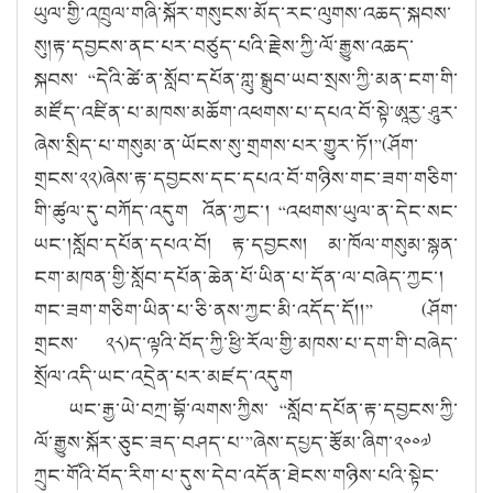
ཡུལ་གྱི་འཁྲུལ་གཞི་སྐོར་གསུངས་མོད་རང་ལུགས་འཆད་སྐབས་
སུ།རྟ་དབྱངས་ནང་པར་བཙུད་པའི་རྗེས་ཀྱི་ལོ་རྒྱུས་འཆད་
སྐབས་
“
དེའི་ཚེ་ན་སློབ་དཔོན་ཀླུ་སྒྲུབ་ཡབ་སྲས་ཀྱི་མན་ངག་གི་
མཛོད་འཛིན་པ་མཁས་མཆོག་འཕགས་པ་དཔའ་བོ་སྟེ་ཨཱརྱ་ཤཱུར་
ཞེས་སྲིད་པ་གསུམ་ན་ཡོངས་སུ་གྲགས་པར་གྱུར་ཏོ།
”(
ཤོག་
གྲངས་༢༢)ཞེས་རྟ་དབྱངས་དང་དཔའ་བོ་གཉིས་གང་ཟག་གཅིག་
གི་ཚུལ་དུ་བཀོད་འདུག འོན་ཀྱང་།
“
འཕགས་ཡུལ་ན་དེང་སང་
ཡང་།སློབ་དཔོན་དཔའ་བོ། རྟ་དབྱངས། མ་ཁོལ་གསུམ་སྙན་
ངག་མཁན་གྱི་སློབ་དཔོན་ཆེན་པོ་ཡིན་པ་དོན་ལ་བཞེད་ཀྱང་།
གང་ཟག་གཅིག་ཡིན་པ་ཅི་ནས་ཀྱང་མི་འདོད་དོ།།
” (
ཤོག་
གྲངས་ ༢༨)ད་ལྟའི་བོད་ཀྱི་ཕྱི་རོལ་གྱི་མཁས་པ་དག་གི་བཞེད་
སྲོལ་འདི་ཡང་འདྲེན་པར་མཛད་འདུག
ཡང་རྒྱ་ཡེ་བཀྲ་བྷོ་ལགས་ཀྱིས་
“
སློབ་དཔོན་རྟ་དབྱངས་ཀྱི་
ལོ་རྒྱུས་སྐོར་ཅུང་ཟད་བཤད་པ་
”
ཞེས་དཔྱད་རྩོམ་ཞིག་༢༠༠༧
ཀྲུང་གོའི་བོད་རིག་པ་དུས་དེབ་འདོན་ཐེངས་གཉིས་པའི་སྟེང་