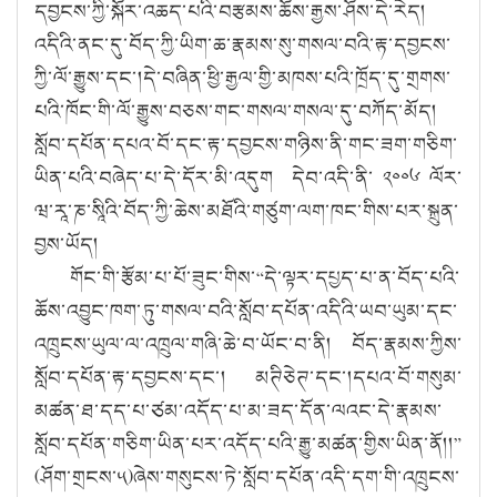
དབྱངས་ཀྱི་སྐོར་འཆད་པའི་བརྩམས་ཆོས་རྒྱས་ཤོས་དེ་རེད།
འདིའི་ནང་དུ་བོད་ཀྱི་ཡིག་ཆ་རྣམས་སུ་གསལ་བའི་རྟ་དབྱངས་
ཀྱི་ལོ་རྒྱུས་དང་།དེ་བཞིན་ཕྱི་རྒྱལ་གྱི་མཁས་པའི་ཁྲོད་དུ་གྲགས་
པའི་ཁོང་གི་ལོ་རྒྱུས་བཅས་གང་གསལ་གསལ་དུ་བཀོད་མོད།
སློབ་དཔོན་དཔའ་བོ་དང་རྟ་དབྱངས་གཉིས་ནི་གང་ཟག་གཅིག་
ཡིན་པའི་བཞེད་པ་དེ་དོར་མི་འདུག དེབ་འདི་ནི་ ༢༠༠༦ ལོར་
ཝ་རཱ་ཎ་སཱིའི་བོད་ཀྱི་ཆེས་མཐོའི་གཙུག་ལག་ཁང་གིས་པར་སྐྲུན་
བྱས་ཡོད།
གོང་གི་རྩོམ་པ་པོ་ཟུང་གིས་
“
དེ་ལྟར་དཔྱད་པ་ན་བོད་པའི་
ཆོས་འབྱུང་ཁག་ཏུ་གསལ་བའི་སློབ་དཔོན་འདིའི་ཡབ་ཡུམ་དང་
འཁྲུངས་ཡུལ་ལ་འཁྲུལ་གཞི་ཆེ་བ་ཡོང་བ་ནི། བོད་རྣམས་ཀྱིས་
སློབ་དཔོན་རྟ་དབྱངས་དང་། མཊིཅེཊ་དང་།དཔའ་བོ་གསུམ་
མཚན་ཐ་དད་པ་ཙམ་འདོད་པ་མ་ཟད་དོན་ལའང་དེ་རྣམས་
སློབ་དཔོན་གཅིག་ཡིན་པར་འདོད་པའི་རྒྱུ་མཚན་གྱིས་ཡིན་ནོ།།
”
(
ཤོག་གྲངས་༥)ཞེས་གསུངས་ཏེ་སློབ་དཔོན་འདི་དག་གི་འཁྲུངས་