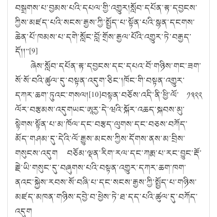
བསྒྲགས་པ་བྱམས་པའི་དཔལ་གྱི་འགྱུར།སློབ་དཔོན་རྟ་དབྱངས་
ཀྱིས་མཛད་པའི་སངས་རྒྱས་ཀྱི་སྤྱོད་པ་སྟོན་པའི་སྙན་དངགས་
ཆེན་པོ་ཁམས་པ་དགེ་སློང་བློ་གྲོས་རྒྱལ་པོའི་འགྱུར་ཏེ་བརྒྱད་
དོ།།
”[9]
ཞེས་སློབ་དཔོན་རྟ་དབྱངས་དང་དཔའ་བོ་གཉིས་གང་ཟག་
སོ་སོ་བའི་ཚུལ་དུ་བསྟན་འདུག་ཅིང་།ཁོང་གི་བསྟན་འགྱུར་
དཀར་ཆག་ཏུའང་གསལ།[
10]
བསྟན་བཅོས་འདི་ནི་ཕྱི་ལོ་ ༡༣༢༢
ལོར་བརྩམས་འདུགཡང་ཨཱརྱ་དེ་ཝའི་སྐོར་འཆད་སྐབས་མུ་
སྟེགས་སྟོན་པ་མ་ཁོལ་དང་བརྩད་ལུགས་དང་བཅས་བཀོད་
མོད་གཤམ་དུ་དེའི་ལོ་རྒྱུས་མངས་ཀྱིས་དོགས་ནས་མ་བྲིས་
གསུངས་འདུག བཅོམ་ལྡན་རིག་རལ་དང་ཀརྨ་པ་རང་བྱུང་རྡོ་
རྗེ་ཡི་གསུང་དུ་བཞུགས་པའི་བསྟན་འགྱུར་དཀར་ཆག་ཁག་
ནའང་སྐྱེས་རབས་སོ་བཞི་པ་དང་སངས་རྒྱས་ཀྱི་སྤྱོད་པ་གཉིས་
མཛད་མཁན་གཉིས་དབྱེ་བ་ཕྱེས་ཏེ་ཐ་དད་པའི་ཚུལ་དུ་བཀོད་
འདུག