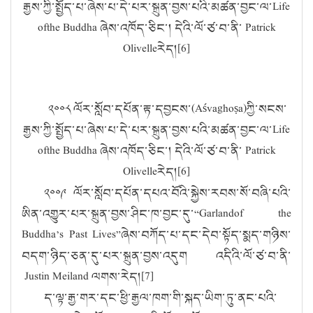
རྒྱས་ཀྱི་སྤྱོད་པ་ཞེས་པ་དེ་པར་སྐྲུན་བྱས་པའི་མཚན་བྱང་ལ་
Life
ofthe Buddha
ཞེས་འཁོད་ཅིང་། དེའི་ལོ་ཙ་བ་ནི་
Patrick
Olivelle
རེད།[
6]
༢༠༠༨ ལོར་སློབ་དཔོན་རྟ་དབྱངས་(
A
ś
vagho
ṣ
a)
ཀྱི་སངས་
རྒྱས་ཀྱི་སྤྱོད་པ་ཞེས་པ་དེ་པར་སྐྲུན་བྱས་པའི་མཚན་བྱང་ལ་
Life
ofthe Buddha
ཞེས་འཁོད་ཅིང་། དེའི་ལོ་ཙ་བ་ནི་
Patrick
Olivelle
རེད།[
6]
༢༠༠༩ ལོར་སློབ་དཔོན་དཔའ་བོའི་སྐྱེས་རབས་སོ་བཞི་པའི་
ཨིན་འགྱུར་པར་སྐྲུན་བྱས་ཤིང་ཁ་བྱང་དུ་
“Garlandof the
Buddha’s Past Lives”
ཞེས་བཀོད་པ་དང་དེབ་སྟོད་སྨད་གཉིས་
བདག་ཉིད་ཅན་དུ་པར་སྐྲུན་བྱས་འདུག འདིའི་ལོ་ཙ་བ་ནི་
Justin Meiland
ལགས་རེད།[
7]
ད་ལྟ་རྒྱ་གར་དང་ཕྱི་རྒྱལ་ཁག་གི་སྐད་ཡིག་ཏུ་ནང་པའི་