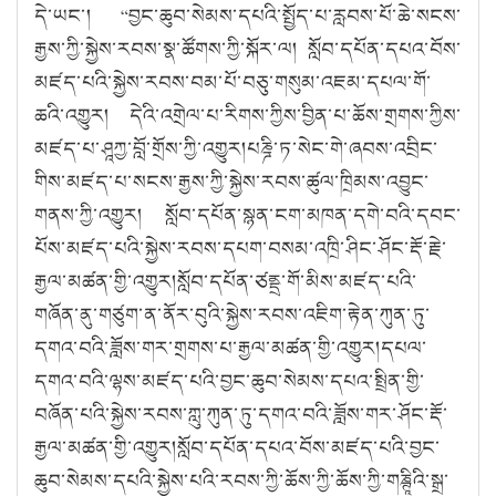
དེ་ཡང་།
“
བྱང་ཆུབ་སེམས་དཔའི་སྤྱོད་པ་རླབས་པོ་ཆེ་སངས་
རྒྱས་ཀྱི་སྐྱེས་རབས་སྣ་ཚོགས་ཀྱི་སྐོར་ལ། སློབ་དཔོན་དཔའ་བོས་
མཛད་པའི་སྐྱེས་རབས་བམ་པོ་བཅུ་གསུམ་འཇམ་དཔལ་གོ་
ཆའི་འགྱུར། དེའི་འགྲེལ་པ་རིགས་ཀྱིས་བྱིན་པ་ཆོས་གྲགས་ཀྱིས་
མཛད་པ་ཤཱཀྱ་བློ་གྲོས་ཀྱི་འགྱུར།པཎྜི་ཏ་སེང་གེ་ཞབས་འབྲིང་
གིས་མཛད་པ་སངས་རྒྱས་ཀྱི་སྐྱེས་རབས་ཚུལ་ཁྲིམས་འབྱུང་
གནས་ཀྱི་འགྱུར། སློབ་དཔོན་སྙན་ངག་མཁན་དགེ་བའི་དབང་
པོས་མཛད་པའི་སྐྱེས་རབས་དཔག་བསམ་འཁྲི་ཤིང་ཤོང་རྡོ་རྗེ་
རྒྱལ་མཚན་གྱི་འགྱུར།སློབ་དཔོན་ཙནྡྲ་གོ་མིས་མཛད་པའི་
གཞོན་ནུ་གཙུག་ན་ནོར་བུའི་སྐྱེས་རབས་འཇིག་རྟེན་ཀུན་ཏུ་
དགའ་བའི་ཟློས་གར་གྲགས་པ་རྒྱལ་མཚན་གྱི་འགྱུར།དཔལ་
དགའ་བའི་ལྷས་མཛད་པའི་བྱང་ཆུབ་སེམས་དཔའ་སྤྲིན་གྱི་
བཞོན་པའི་སྐྱེས་རབས་ཀླུ་ཀུན་ཏུ་དགའ་བའི་ཟློས་གར་ཤོང་རྡོ་
རྒྱལ་མཚན་གྱི་འགྱུར།སློབ་དཔོན་དཔའ་བོས་མཛད་པའི་བྱང་
ཆུབ་སེམས་དཔའི་སྐྱེས་པའི་རབས་ཀྱི་ཆོས་ཀྱི་ཆོས་ཀྱི་གཎྚཱིའི་སྒྲ་