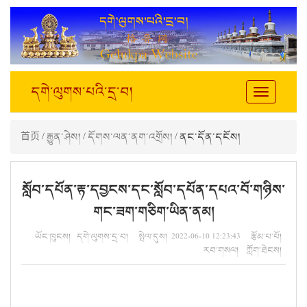
དགེ་ལུགས་པའི་དྲ་བ།
Toggle
navigation
首页
/
རྒྱུན་ཤེས།
/
དོགས་ལན་ནག་འགྲོས།
/ ནང་དོན་དངོས།
སློབ་དཔོན་རྟ་དབྱངས་དང་སློབ་དཔོན་དཔའ་བོ་གཉིས་
གང་ཟག་གཅིག་ཡིན་ནམ།
ཡོང་ཁུངས། དགེ་ལུགས་དྲ་བ། སྤེལ་དུས། 2022-06-10 12:23:43 རྩོམ་པ་པོ།
རབ་གསལ། ཀློག་ཐེངས།