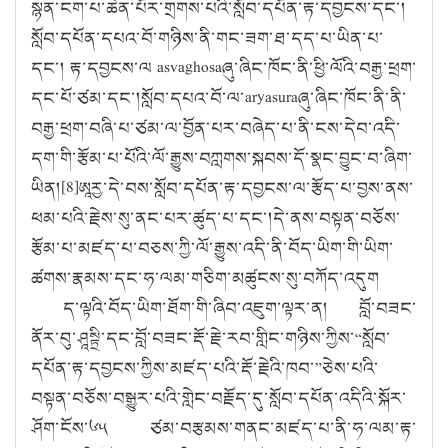
སྙན་ངག་པ་ཆེན་པོར་གྲགས་པའི་སློབ་དཔོན་རྟ་དབྱངས་དང་།
སློབ་དཔོན་དཔའ་བོ་གཉིས་ནི་གང་ཟག་ཐ་དད་པ་ཡིན་པ་
དང་། རྟ་དབྱངས་ལ
asvaghosa
ཞུ་ཞིང་ཁོང་ནི་ཕྱི་ལོའི་བརྒྱ་ཕྲག་
དང་པོ་ཙམ་དང་།སློབ་དཔའ་བོ་ལ་
aryasura
ཞུ་ཞིང་ཁོང་ནི་ནི་
བརྒྱ་ཕྲག་བཞི་པ་ཙམ་ལ་བྱོན་པར་བཞེད་པ་ནི་ངས་དེབ་འདི་
དག་གི་རྩོམ་པ་པོའི་ལོ་རྒྱུས་བཀླགས་སྐབས་དོ་སྣང་བྱུང་བ་ཞིག་
ཡིན།[
8]
ཨཱརྱ་དེ་བས་སློབ་དཔོན་རྟ་དབྱངས་ལ་རྩོད་པ་བྱས་ནས་
ཕམ་པའི་རྗེས་སུ་ནང་པར་ཚུད་པ་དང་།དེ་ནས་བསྟན་བཅོས་
རྩོམ་པ་མཛད་པ་བཅས་ཀྱི་ལོ་རྒྱུས་འདི་ནི་བོད་ཡིག་གི་ཡིག་
ཚགས་རྣམས་དང་ཧ་ལམ་གཅིག་མཚུངས་སུ་བཀོད་འདུག
ད་ལྟའི་བོད་ཡིག་ཐོག་གི་ཞིབ་འཇུག་ལྟར་ན། བློ་བཟང་
ནོར་བུ་ཤཱསྟྲི་དང་བློ་བཟང་རྡོ་རྗེ་རབ་གླིང་གཉིས་ཀྱིས་
“
སློབ་
དཔོན་རྟ་དབྱངས་ཀྱིས་མཛད་པའི་རྡོ་རྗེའི་ཁབ་
”
ཅེས་པའི་
བསྟན་བཅོས་བསྒྱུར་པའི་གླེང་བརྗོད་དུ་སློབ་དཔོན་འདིའི་སྐོར་
ཤོག་ངོས་༦༥ ཙམ་བརྩམས་གནང་མཛད་པ་ནི་ཧ་ལམ་རྟ་