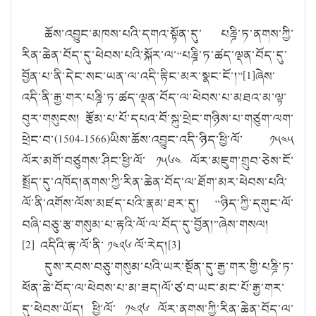
ཆོས་འབྱུང་མཁས་པའི་དགའ་སྟོན་དུ་ པཎྜི་ཏ་ནགས་ཀྱི་
རིན་ཆེན་བོད་དུ་ཕེབས་པའི་སྐོར་ལ་
“
པཎྜི་ཏ་ཚད་ལྡན་བོད་དུ་
བྱོན་པ་ནི་དེང་སང་ཡན་ལ་འདི་རྟིང་མར་སྣང་ངོ་།
”[1]
ཞེས་
འདི་ནི་རྒྱ་གར་པཎྜི་ཏ་ཚད་ལྡན་བོད་ལ་ཕེབས་པ་མཐའ་མ་ལྟ་
བུར་གསུངས། རྩོམ་པ་པོ་དཔའ་བོ་སྐུ་ཕྲེང་གཉིས་པ་གཙུག་ལག་
ཕྲེང་བ་(
1504-1566)
ཡིས་ཆོས་འབྱུང་འདི་ཉིད་ཕྱི་ལོ་ ༡༥༤༥
ལོར་མགོ་བཙུགས་ཤིང་ཕྱི་ལོ་ ༡༥༦༤ ལོར་མཇུག་གྲུབ་ཅེས་ངོ་
སྤྲོད་དུ་འཁོད།ནགས་ཀྱི་རིན་ཆེན་བོད་ལ་ཐོག་མར་ཕེབས་པའི་
ལོ་ནི་འགོས་ལོས་མཛད་པའི་རྣམ་ཐར་དུ།
“
ཉིད་ཀྱི་དགུང་ལོ་
བཞི་བཅུ་རྩ་གསུམ་པ་རྟའི་ལོ་ལ་བོད་དུ་བྱོན།
”
ཞེས་གསལ།
[
2]
འདིའི་རྟ་ལོ་ནི་ ༡༤༢༦ ལོ་རེད།[
3]
དུས་རབས་བཅུ་གསུམ་པའི་ཡར་སྔོན་དུ་རྒྱ་གར་གྱི་པཎྜི་ཏ་
ཕོན་ཆེ་བོད་ལ་ཕེབས་པ་མ་ཟད།ལོ་ཙ་བ་ཡང་མང་པོ་རྒྱ་གར་
དུ་ཕེབས་ཡོད། ཕྱི་ལོ་ ༡༤༢༦ ལོར་ནགས་ཀྱི་རིན་ཆེན་བོད་ལ་