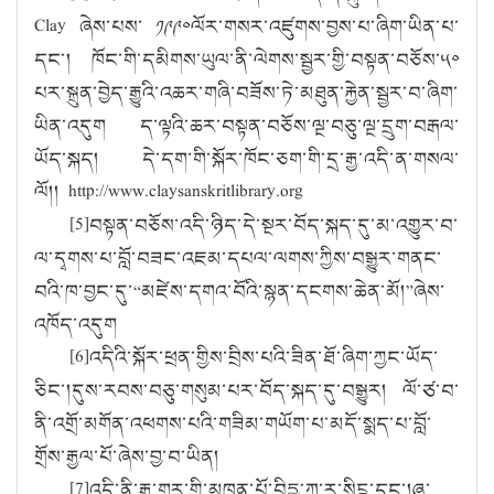
Clay
ཞེས་པས་ ༡༩༩༠ལོར་གསར་འཛུགས་བྱས་པ་ཞིག་ཡིན་པ་
དང་། ཁོང་གི་དམིགས་ཡུལ་ནི་ལེགས་སྦྱར་གྱི་བསྟན་བཅོས་༥༠
པར་སྐྲུན་བྱེད་རྒྱུའི་འཆར་གཞི་བཟོས་ཏེ་མཐུན་རྐྱེན་སྦྱར་བ་ཞིག་
ཡིན་འདུག ད་ལྟའི་ཆར་བསྟན་བཅོས་ལྔ་བཅུ་ལྔ་དྲུག་བརྒལ་
ཡོད་སྐད། དེ་དག་གི་སྐོར་ཁོང་ཅག་གི་དྲ་རྒྱ་འདི་ན་གསལ་
ལོ།།
http://www.claysanskritlibrary.org
[5]
བསྟན་བཅོས་འདི་ཉིད་དེ་སྔར་བོད་སྐད་དུ་མ་འགྱུར་བ་
ལ་དྭགས་པ་བློ་བཟང་འཇམ་དཔལ་ལགས་ཀྱིས་བསྒྱུར་གནང་
བའི་ཁ་བྱང་དུ་
“
མཛེས་དགའ་བོའི་སྙན་དངགས་ཆེན་མོ།
”
ཞེས་
འཁོད་འདུག
[6]
འདིའི་སྐོར་ཕྲན་གྱིས་བྲིས་པའི་ཟིན་ཐོ་ཞིག་ཀྱང་ཡོད་
ཅིང་།དུས་རབས་བཅུ་གསུམ་པར་བོད་སྐད་དུ་བསྒྱུར། ལོ་ཙ་བ་
ནི་འགྲོ་མགོན་འཕགས་པའི་གཟིམ་གཡོག་པ་མདོ་སྨད་པ་བློ་
གྲོས་རྒྱལ་པོ་ཞེས་བྱ་བ་ཡིན།
[7]
འདི་ནི་རྒྱ་གར་གྱི་མཁན་པོ་བིདྱཱ་ཀ་ར་སིངྷ་དང་།ཞུ་