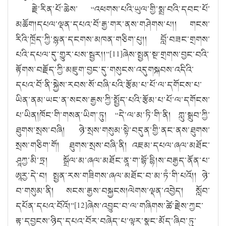
རྗེ་རིན་པོ་ཆེས་
“
འཕགས་པའི་ཡུལ་གྱི་སྨྲ་བའི་དབང་པོ་
མཆོག།དཔལ་ལྡན་དཔའ་བོ་རྒྱ་གར་ནས་གཤེགས་པ།། གངས་
རིའི་ཁྲོད་ཀྱི་སྙན་དངགས་མཁན་གཅིག་པུ།། བློ་བཟང་གྲགས་
པའི་དཔལ་དུ་གྱུར་པས་སྦྱར།།
”[11]
ཞེས་སྤྱན་སྔ་གྲགས་བྱང་བའི་
རྟོགས་བརྗོད་ཀྱི་མཇུག་བྱང་དུ་གསུངས་འདུགསྐབས་འདིའི་
དཔའ་བོ་ནི་སྐྱེས་རབས་སོ་བཞི་པའི་རྩོམ་པ་པོ་ལ་དགོངས་པ་
ཡིན་ནམ་ཡང་ན་སངས་རྒྱས་ཀྱི་སྤྱོད་པའི་རྩོམ་པ་པོ་ལ་དགོངས་
པ་ཡིན།ཁོང་གི་གསན་ཡིག་ཏུ།
“
དེ་ལ་མ་ཏི་གི་ནི། ཀླུ་སྒྲུབ་ཀྱི་
ཐུགས་སྲས་བཞི། ཉེ་སྲས་གསུམ་སྟེ་བདུན་གྱི་ནང་ནས་ཐུགས་
སྲས་གཅིག་གོ། ཐུགས་སྲས་བཞི་ནི། འཇམ་དཔལ་ཞལ་མཐོང་
ཤཱཀྱ་མི་ཏྲ། སྒྲོལ་མ་ཞལ་མཐོང་ནཱ་ག་བྷོ་དྷི།ས་བརྒྱད་ནོན་པ་
ཨཱརྱ་དེ་བ། སྤྱན་རས་གཟིགས་ཞལ་མཐོང་བ་མ་ཏཾ་གི་པའོ།། ཉེ་
བ་གསུམ་ནི། སངས་རྒྱས་བསྐྱངས།ལེགས་ལྡན་འབྱེད། སློབ་
དཔོན་དཔའ་བོའོ།
”[12]
ཞེས་འབྱུང་བ་ལ་གཞིགས་ཚེ་རྗེས་ཀྱང་
རྟ་དབྱངས་ཉིད་དཔའ་བོར་བཞེད་པ་ལྟར་སྣང་མོད་ཞིབ་ཏུ་