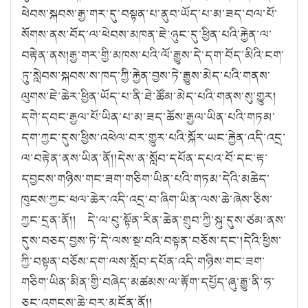
ཕེབས་སྐབས་རྒྱ་གར་དུ་བསྟན་པ་ནུབ་ཡོད་པ་མ་ཟད་བལ་པོ་
སོགས་ནས་བོད་ལ་ཕེབས་མཁན་ཇེ་ཉུང་དུ་ཕྱིན་པའི་རྐྱེན་ལ་
བརྟེན་ནས།རྒྱ་གར་གྱི་མཁས་པའི་ལོ་རྒྱུས་དེ་དག་བོད་མིའི་ངག་
ཏུ་སླེབས་སྐབས་ས་ཁད་ཀྱི་རྐྱེན་བྱས་ཏེ་རྒྱུས་མེད་པའི་གནས་
ལུགས་ཇེ་ཆེར་ཕྱིན་ཡོད་པ་ནི་ཐེ་ཚོམ་མེད་པའི་གནས་སུ་གྱུར།
དགེ་དབང་རྒྱལ་པོ་ཡིན་པ་མ་ཟད་ཆོས་རྒྱལ་ཡིན་པའི་གཏམ་
དག་ཀྱང་དུས་ཕྱིས་འཕེལ་བར་གྱུར་པའི་སྐོར་ཡང་རྐྱེན་འདི་འདྲ་
ལ་བརྟེན་ནས་ཡིན་ནོ།།དེས་ན་སློབ་དཔོན་དཔའ་བོ་དང་རྟ་
དབྱངས་གཉིས་གང་ཟག་གཅིག་ཡིན་པའི་གཏམ་དེའི་མཆེད་
ཁུངས་ཀྱང་ཕལ་ཆེར་འདི་འདྲ་བ་ཞིག་ཡིན་ལས་ཆེ་ཞེས་ཅིས་
ཀྱང་དྲན་ནོ།། དེ་ལ་བུ་སྟོན་རིན་ཆེན་གྲུབ་ཀྱི་སྐུ་དུས་ཙམ་ནས་
དུས་བཅད་བྱས་ཏེ་དེ་ལས་སྔ་བའི་བསྟན་བཅོས་དང་།དེའི་ཕྱིས་
ཀྱི་བསྟན་བཅོས་དག་ལས་སློབ་དཔོན་འདི་གཉིས་གང་ཟག་
གཅིག་ཡིན་མིན་གྱི་བཞེད་མཚམས་ལ་རྟོག་དཔྱོད་ཞུ་རྒྱུ་ནི་ཧ་
ཅང་འགངས་ཆེ་བར་མངོན་ནོ།།