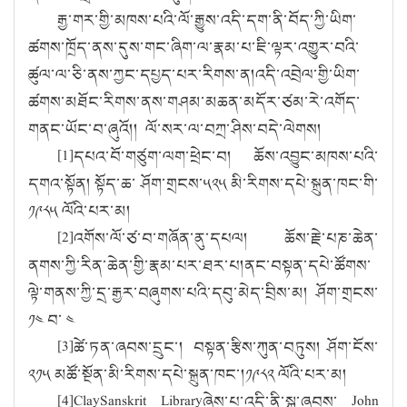
རྒྱ་གར་གྱི་མཁས་པའི་ལོ་རྒྱུས་འདི་དག་ནི་བོད་ཀྱི་ཡིག་
ཚགས་ཁྲོད་ནས་དུས་གང་ཞིག་ལ་རྣམ་པ་ཇི་ལྟར་འགྱུར་བའི་
ཚུལ་ལ་ཅི་ནས་ཀྱང་དཔྱད་པར་རིགས་ན།འདི་འབྲེལ་གྱི་ཡིག་
ཚགས་མཐོང་རིགས་ནས་གཤམ་མཆན་མདོར་ཙམ་རེ་འགོད་
གནང་ཡོང་བ་ཞུའོ།། ལོ་སར་ལ་བཀྲ་ཤིས་བདེ་ལེགས།
[1]
དཔའ་བོ་གཙུག་ལག་ཕྲེང་བ། ཆོས་འབྱུང་མཁས་པའི་
དགའ་སྟོན། སྟོད་ཆ་ ཤོག་གྲངས་༥༢༥ མི་རིགས་དཔེ་སྐྲུན་ཁང་གི་
༡༩༨༥ ལོའི་པར་མ།
[2]
འགོས་ལོ་ཙ་བ་གཞོན་ནུ་དཔལ། ཆོས་རྗེ་པཎ་ཆེན་
ནགས་ཀྱི་རིན་ཆེན་གྱི་རྣམ་པར་ཐར་པ།ནང་བསྟན་དཔེ་ཚོགས་
ལྟེ་གནས་ཀྱི་དྲ་རྒྱར་བཞུགས་པའི་དབུ་མེད་བྲིས་མ། ཤོག་གྲངས་
༡༤ བ་ ༤
[3]
ཚེ་ཏན་ཞབས་དྲུང་། བསྟན་རྩིས་ཀུན་བཏུས། ཤོག་ངོས་
༢༡༥ མཚོ་སྔོན་མི་རིགས་དཔེ་སྐྲུན་ཁང་།༡༩༨༢ ལོའི་པར་མ།
[4]ClaySanskrit Library
ཞེས་པ་འདི་ནི་སྐུ་ཞབས་
John