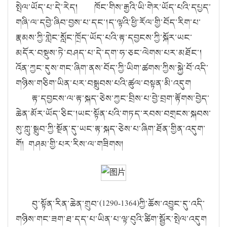
སྤེལ་ཡོད་པ་དེ་རེད། ཁོང་གིས་རྒྱའི་ཡི་གེར་ཡོད་པའི་དཔྱད་
གཞི་ལ་དབྱེ་ཞིབ་བྱས་པ་དང་།ད་ལྟའི་ཕྱི་རོལ་གྱི་བོད་རིག་པ་
རྣམས་ཀྱི་གླེང་སློང་ཁྲོད་ཡོད་པའི་རྟ་དབྱངས་ཀྱི་སྐོར་ཡང་
མདོར་བསྡུས་ཏེ་བཤད་པ་དེ་དག་ཧ་ཅང་ལེགས་པར་མཐོང་།
འོན་ཀྱང་དུས་གང་ཞིག་ནས་བོད་ཀྱི་ཡིག་ཚགས་ཀྱིས་སྐྱེ་བོ་འདི་
གཉིས་གཅིག་ཡིན་པར་བསྒྲུབས་པའི་ཚུལ་བསྟན་མི་འདུག
རྟ་དབྱངས་ལ་རྟ་སྐད་ཅེས་ཀྱང་བྲིས་པ་བྱེ་བྲག་རྟོགས་བྱེད་
ཆེན་མོར་ཡོད་ཅིང་།ཡང་སྟོན་པའི་གཏད་རབས་བགྲངས་སྐབས་
སུ་ཀླུ་སྒྲུབ་ཀྱི་སྔོན་དུ་ཡང་རྟ་སྐད་ཅེས་པ་ཞིག་ཐོན་གྱིན་འདུག་
གོ། གཤམ་གྱི་པར་རིས་ལ་གཟིགས།
བུ་སྟོན་རིན་ཆེན་གྲུབ་(
1290-1364)
ཀྱི་ཆོས་འབྱུང་དུ་འདི་
གཉིས་གང་ཟག་ཐ་དད་པ་ཡིན་པ་ལྟ་བུའི་ཚིག་སྦྱོར་སྤེལ་འདུག