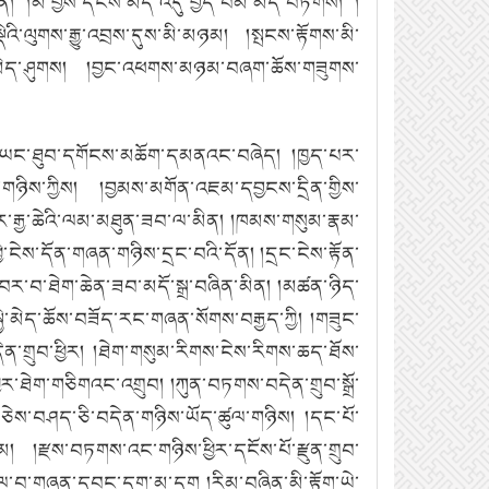
ན།
།མ་བྱས་དངོས་མེད་འདུ་བྱེད་བེམ་མེད་བཏགས།
།
ྡེའི་ལུགས་རྒྱུ་འབྲས་དུས་མི་མཉམ།
།སྤངས་རྟོགས་མི་
ེད་ཤུགས།
།བྱང་འཕགས་མཉམ་བཞག་ཆོས་གཟུགས་
ི་ཡང་ཐུབ་དགོངས་མཆོག་དམནའང་བཞེད།
།ཁྱད་པར་
་གཉིས་ཀྱིས།
།བྱམས་མགོན་འཇམ་དབྱངས་དྲིན་གྱིས་
ར་རྒྱ་ཆེའི་ལམ་མཐུན་ཟབ་ལ་མིན།
།ཁམས་གསུམ་རྣམ་
ྱེ་ངེས་དོན་གཞན་གཉིས་དྲང་བའི་དོན།
།དྲང་ངེས་རྟོན་
།བར་བ་ཐེག་ཆེན་ཟབ་མདོ་སྒྲ་བཞིན་མིན།
།མཚན་ཉིད་
སྐྱེ་མེད་ཆོས་བཟོད་རང་གཞན་སོགས་བརྒྱད་ཀྱི།
།གཟུང་
་གྲུབ་ཕྱིར།
།ཐེག་གསུམ་རིགས་ངེས་རིགས་ཆད་ཐོས་
ཕྱིར་ཐེག་གཅིགའང་འགྲུབ།
།ཀུན་བཏགས་བདེན་གྲུབ་སྒྲོ་
་ཅེས་བཤད་ཅི་བདེན་གཉིས་ཡོད་ཚུལ་གཉིས།
།དང་པོ་
མ།
།རྫས་བཏགས་འང་གཉིས་ཕྱིར་དངོས་པོ་རྫུན་གྲུབ་
ཁྲུལ་བ་གཞན་དབང་དག་མ་དག །རིམ་བཞིན་མི་རྟོག་ཡེ་