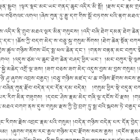
ན་སྒྲུབ།
།ལྟར་སྣང་མང་ཡང་གནད་ཆུང་འདིར་མི་སྤྲོ།
།རྫས་དང་རྣམ་ག
་ཚུལ་གཅིགའང་འགལ།
།ཞེས་ཀུན་ཏུ་རྒྱུ་དག་གིས་སྒྲོ་བཏགས་པའི་རྟག་མཐའ
ེས་འདིར་ནི་གྲུབ་མཐའ་ལྔར་མིན་གསུངས།
།འདི་བཞི་ཐེག་དམན་ཐེག་ཆེན་
ིད་དང༌།
།ཆོས་ཀྱི་བདག་མེད་ས་བཅུ་སྐུ་གསུམ་སོགས།
།ཐེག་ཆེན་སྔོན་བཀར
གྱེས་ཚུལ་གཉིས་སོགས་ཡོད་སྨྲ་ཕལ་ཆེན་དང༌།
།གནས་བརྟན་མང་བཀུར་སྡ
་འགལ།
།འདུས་ཙམ་ལ་ཆུང་ཐེག་ཆེན་བཤད་ཕྱིར་ཡང༌།
།མང་བཀུར་སྡེ་ལྔ
ྱེ་མཆེད་འགྲོ་ལྔ་ཟས།
།ཟག་བཅས་ཟག་མེད་འདུས་བྱས་མ་བྱས་གསུམ།
།
་ཉི་ཤུ་ཞུགས་འབྲས་བརྒྱད།
།བཅུ་གཉིས་མཛད་པ་ཆ་གཉིས་རྫོགས་སངས་རྒ
མ་བཞིན་ཀུན་རྫོབ་བདེན་དང་དོན་དམ་བདེན།
།གསུམ་ཕྱིར་སྡེ་བདུན་བ
་པར་རིག་མིན་གཟུགས།
།དབང་ཤེས་རྣམ་མེད་གཞི་ལྔ་དངོས་པོ་རྫས།
།གཟ
་མཐའ་བཀག་ནས་དུས་གསུམ་རྫས་ཀྱི་བྱེ་བྲག་ཏུ་སྨྲ་བའི་སྐབས་ཏེ་བརྒྱད་པའ
་ལུང་རིགས་རྗེས་འབྲང་རྣམ་པའི་གསུམ།
།བདེན་གཉིས་བདེན་པར་དོན་བྱེད་
་ལམ།
།ཞུགས་གནས་རང་རྒྱལ་གཉིས་དང་རྫོགས་སངས་རྒྱས།
།དངོས་རྣམས