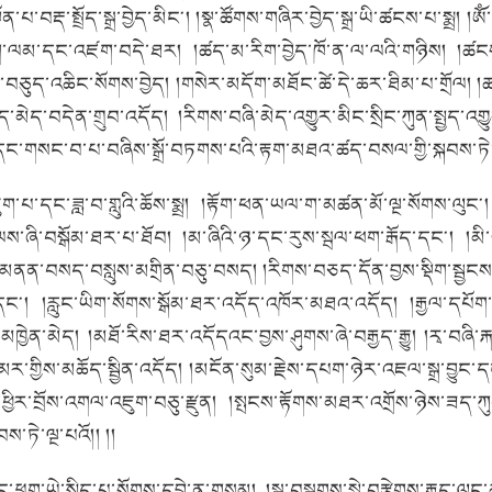
ན་པ་བརྡ་སྤྲོད་སྒྲ་བྱེད་མིང༌།
།སྣ་ཚོགས་གཞིར་བྱེད་སྒྲ་ཡི་ཚངས་པ་སྨྲ།
།ཨོ
་སྲེག་ལམ་དང་འཛག་བདེ་ཐར།
།ཚད་མ་རིག་བྱེད་ཁོ་ན་ལ་ལའི་གཉིས།
།ཚངས
ད་བཅུད་འཆིང་སོགས་བྱེད།
།གསེར་མདོག་མཐོང་ཚེ་དེ་ཆར་ཐིམ་པ་གྲོལ།
།
ད་མེད་བདེན་གྲུབ་འདོད།
།རིགས་བཞི་མེད་འགྱུར་མིང་སྲིང་ཀུན་སྤྱད་འགྱ
ང་གསང་བ་པ་བཞིས་སྒྲོ་བཏགས་པའི་རྟག་མཐའ་ཚད་བསལ་གྱི་སྐབས་ཏེ་བ
ག་པ་དང་ཟླ་བ་གླུའི་ཆོས་སྨྲ།
།རྟོག་ཕན་ཡལ་ག་མཚན་མོ་ལྔ་སོགས་ལུང༌།
་ལས་ཞི་བསྒོམ་ཐར་པ་ཐོབ།
།མ་ཞིའི་ཉ་དང་རུས་སྦལ་ཕག་རྒོད་དང༌།
།མི
མནན་བསད་བསླུས་མགྲིན་བཅུ་བསད།
།རིགས་བཅད་དོན་བྱས་སྡིག་སྦྱ
དང༌།
།རླུང་ཡིག་སོགས་སྒོམ་ཐར་འདོད་འཁོར་མཐའ་འདོད།
།རྒྱལ་དཔོག
་མཁྱེན་མེད།
།མཐོ་རིས་ཐར་འདོདའང་བྱས་ཤུགས་ཞེ་བརྒྱད་རྒྱུ།
།རྭ་བཞི
་གྱིས་མཆོད་སྦྱིན་འདོད།
།མངོན་སུམ་རྗེས་དཔག་ཉེར་འཇལ་སྒྲ་བྱུང་ད
ཕྱིར་བྲོས་འགལ་འཇུག་བཅུ་རྫུན།
།སྤངས་རྟོགས་མཐར་འགྲོས་ཉེས་ཟད་ཀུ
་ཏེ་ལྔ་པའོ།། །།
་ཕྱུག་ཡེ་སྲིད་པ་སོགས་དབྱེ་ན་གསུམ།
།སྒྲ་བསྒྲགས་སྨེ་བརྩེགས་རྒྱུད་ལུ