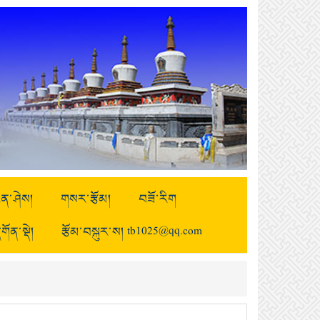
ྒྱུན་ཤེས།
གསར་རྩོམ།
བཟོ་རིག
གོན་སྡེ།
རྩོམ་བསྐུར་ས། tb1025@qq.com