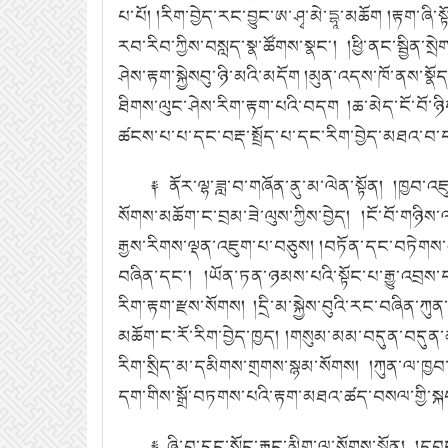
པ་པོ།
།རིག་བྱེད་རང་བྱུང་ཨ་ཤྭ་མེ་དྷཱ་མཆོག །རྟག་ཞི་སྟོ
རབ་རིབ་ཀྱིས་བསླད་སྣ་ཚོགས་སྣང༌།
།ཕྱི་ནང་སྦྱིན
ཤེས་རྟག་སྐྱེསབུ་ཉི་མའི་མདོག །མུན་འདས་ཁོ་ནས་སྣོ
ཐིགས་ལུང་ཤེས་རིག་རྟག་པའི་བདག །ཆ་མེད་ངོ་བོ་ཉི
ཚངས་པ་པ་དང་བརྡ་སྤྲོད་པ་དང་རིག་བྱེད་མཐའ་བ་ད
༈ ནོར་ལྷ་ཟླ་བ་གཞོན་ནུ་མ་ལེན་སྟོན།
།ཁྱབ་འཇུ
སོགས་མཆོག་ང་བྲམ་ཟེ་ལུས་ཀྱིས་བྱེད།
།ངོ་བོ་གཉིས
རྒྱས་རིགས་ལྡན་འཇུག་པ་བཅུས།
།བཏོན་དང་བཏེགས་
བཞིན་དང༌།
།ཡོན་ཏན་ཉམས་པའི་སྟོང་པ་རྒྱུ་འབྲས་
རིག་རྟག་རྫས་སོགས།
།དྲི་མ་སྐྱེས་བུའི་རང་བཞིན་ཀུན
མཆོག་ང་རོ་རིག་བྱེད་ཁྱད།
།གསུམ་མམ་བདུན་བདུན་མར
རིག་སྲིད་མ་དམིགས་གྲགས་སྙམ་སོགས།
།ཀུན་ལ་ཁྱབ་
དག་གིས་སྒྲོ་བཏགས་པའི་རྟག་མཐའ་ཚད་བསལ་གྱི་སྐབས
༈ ཞི་བ་དྲང་སྲོང་རྐང་མིག་ལ་སོགས་སྟོན།
།དབང