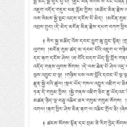
སྨྲ་མེད་སྨྲ་ཕུར་བུ་བ།
།རྒྱང་ཕན་སོགས་སོ་རང་བཞིན་རྒྱ
འཇུག་འདོད་གདུང་ཕན་རློམ་གྱིས།
།མཐོང་མིན་རྗེས་འ
ལས་སེམས་སྐྱེ་མྱང་འདས་དངོས་པོ་མེད།
།མངོན་སུམ
འབྲས་གྲུབ།
།དེ་མེད་མངོན་མིན་རྗེས་དཔག་བཀག་ཕྱི
༈ སེར་སྐྱ་མཆོད་འོས་དབང་ཕྱུག་ཆུ་ཀླུང་སྟོན།
།ག
ལུགས།
།མངོན་སུམ་ཚད་མ་དབང་པོའི་འཇུག་པ་གཉི
དང་རྟག་དངོས་ཤེས།
།ཟ་བོའི་བདག་ཡོད་སྤྱི་གློར་ག
འདོད་གནས་ལུགས་སོགས།
།དེ་ལས་ཆེན་པོ་ཤེལ་འདྲ
ལྔས་འབྱུང་བ་ལྔ།
།གཉིས་པས་ལས་བློའི་དབང་པོ་ལྔ་ལྔ
རྫུན་སྐྱེ་བའི་ཚུལ།
།སྔར་ཡོད་གསལ་འགྱུར་འཇིག་པ་ཐི
ཏན་དེ་གསུམ་གྱིས།
།སྐྱེ་གནས་འཇིག་ཅིང་རྒྱུ་ཡོདའང་
མཚན་ཉིད་ལྔ་བཅུ་འཆིང་ཐར་གསུམ་གསུམ་སོགས།
འགལ།
།རྟག་ཕྱིར་ཤེས་མིན་རྟག་ལ་འཆིང་གྲོལ་ཅི།
།ཞེ
༈ ཚངས་སོགས་སྟོན་དང་བྲམ་ཟེ་རིག་བྱེད་སོགས