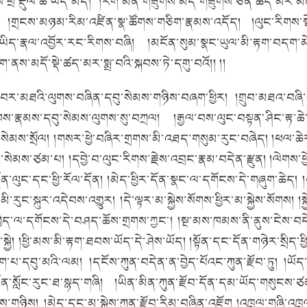
་ཕྲ་རྡུལ་ཆ་ཡོད་མེད།
།རིག་མིན་གཟུགས་མེད་གཟུགས་ཅན་ཚད་མར་མི
།གྲངས་མཉམ་རིམ་འཛིན་སྣ་ཚོགས་གཅིག་རྣམས་འདོད།
།ལུང་རིགས་ས
ིད་རྣལ་འབྱོར་རང་རིགས་བཞི།
།མངོན་སུམ་སྣང་ཡུལ་མི་རྟག་བདག་མ
ནས་མདོ་སྡེ་ཚད་མར་སྨྲ་བའི་སྐབས་ཏེ་དགུ་བའོ།། །།
།བར་མཐའི་ལུགས་བཞིན་དབུ་སེམས་གཉིས་བཞག་ཕྱིར།
།གྲུབ་མཐའ་བཞ
ཁས་རྣམས་དབུ་སེམས་ལུགས་སུ་བཀྲལ།
།རྒྱལ་བས་ལུང་བསྟན་ཤིང་རྟ་ཆེ
་སེམས་སྲོལ།
།གསར་ཕྱེ་བཞིར་གྲགས་མི་འཐད་གསུམ་རུང་བཞེད།
།ཕལ་ཆེ
དང་སེམས་ཙམ་པ།
།དབྱེ་བ་ལུང་རིགས་རྗེས་འབྲང་རྣམ་བདེན་རྫུན།
།ལེགས་ཕ
ོན་ལུང་དང་ཕྱི་རོལ་དོན།
།མེད་ཕྱིར་དོན་སྣང་ལ་དགོངས་དེ་གཞུག་ཆེད།
་མི་རུང་སྐུར་འདེབས་འགྱུར།
།དེ་ལྟར་མ་སྐྱེས་སོགས་ཕྱིར་མ་སྐྱེས་སོགས།
།
་བྱེད་ལ་དགོངས་དེ་བཤད་ཆོས་གྲགས་ཀྱང༌།
།སྔ་མས་ཁམས་ནི་ནུས་ངེས་བདེན
ྐྱེ།
།ཕྱི་མས་མི་རྟག་ཐབས་ཡོད་དེ་ཤེས་ཡོད།
།སྟོན་དང་དོན་གཉེར་སྲིད་
ློག་པ་དབུ་མའི་ལམ།
།དངོས་ཀུན་བདེན་ན་བྱེད་པོའང་ཀུན་རྫོབ་ཏུ།
།ཡོད
ན་སློང་རུང་ཐ་སྙད་གཞི།
།ཡིན་མིན་ཀུན་རྫོབ་དོན་དམ་ཡོད་གསུངས་ཙ
ས་གཉིས།
།མེད་དང་མ་སྐྱེས་ཀུན་རྫོབ་རིམ་བཞིན་འཇོག །འཁྲུལ་གཞི་འ