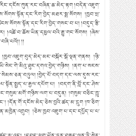
ཾ་རིང་དངོས་ཀུན་རང་བཞིན་ཆ་མེད་རྟག །བདེན་འཇུག་
་སོགས་སྟོན་དང་རིག་བྱེད་མཐར་སྨྲ་སོགས།
།ཁྱབ་ཕྲ་
ཚངས་སོགས་སྟོན་དང་རིག་བྱེད་གསང་བ་པ།
།བདུད་རྩི་
ུར།
།འཚེ་བ་ཆོས་ཡིན་དམྱལ་བའི་རྒྱུ་གང་སོགས།
།ཞེས་
ཞི་པའོ།། །།
།ཁྱབ་འཇུག་བུད་མེད་མང་བསྐོར་སྒོ་ལྡན་གནས།
།ཉི་
་ཡི་སེང་གེ་མིའུ་ཐུང་དགའ་བྱེད་གཉིས།
།ནག་པ་སངས་
ངས་སེམས་ཅན་བཏུལ།
།བྱེད་པོ་བདག་དང་ལས་དུས་རང་
་པ་སྟོན་སྤྱད་པ་རྒྱལ་དཔོག་པ།
།བདག་ནི་བློ་དང་ཤེས་
་རྐང་གསུམ་མགོ་གཉིས་ལག་པ་བདུན།
།གསུམ་བཅིང་ཁྱུ་
ང༌།
།དོན་གོ་དངོས་མེད་ཅེས་བྱའི་ཚད་མ་དྲུག །ཁ་ཅིག་
ན་མཁྱེན་འགྲུབ།
།ཅེས་ཁྱབ་འཇུག་པ་དང་དཔྱོད་པ་པ་
ང་ཚད་མ་འདྲ།
།དབང་ཕྱུག་ཡོན་ཏན་བརྒྱད་ལྡན་ཏི་སེར་