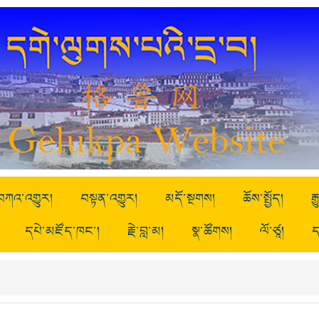
བཀའ་འགྱུར།
བསྟན་འགྱུར།
མདོ་སྔགས།
ཆོས་སྤྱོད།
ར
དཔེ་མཛོད་ཁང་།
རྗེ་བླ་མ།
སྣ་ཚོགས།
ལོ་ཙཱ།
ད