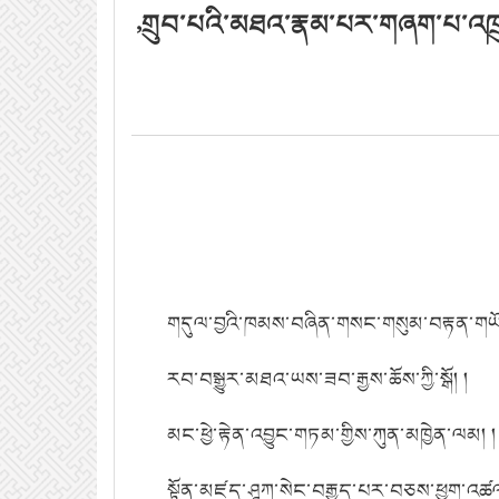
,གྲུབ་པའི་མཐའ་རྣམ་པར་གཞག་པ་འཁྲུལ
གདུལ་བྱའི་ཁམས་བཞིན་གསང་གསུམ་བརྟན་གཡོ
རབ་བསྒྱུར་མཐའ་ཡས་ཟབ་རྒྱས་ཆོས་ཀྱི་སྒོ།
།
མང་ཕྱེ་རྟེན་འབྱུང་གཏམ་གྱིས་ཀུན་མཁྱེན་ལམ།
།
སྟོན་མཛད་ཤཱཀ་སེང་བརྒྱུད་པར་བཅས་ཕྱག་འཚ