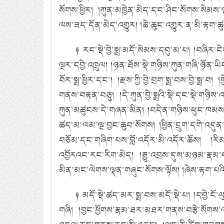
སོགས་ཕྱིར།
།ཀུན་མཁྱེན་མེད་དང་ཤིང་སོགས་སེམས་ལྡ
ལས་ཟད་དོན་མེད་འགྱུར།
།ཆེ་ཆུང་འགྱུར་ན་མི་རྟག
༈ རང་སྡེ་བྱེ་སྨྲ་མདོ་སེམས་དབུ་མ་པ།
།བཞིར་ང
ལྔར་དབྱེ་འཁྲུལ།
།ཉན་ཐོས་སྡེ་གཉིས་ཀུན་གཞི་ཉོན་ཡ
བོར་སྨྲ་ཕྱིར་དང༌།
།རྫས་ཀྱི་བྱེ་བྲག་སྨྲ་བས་བྱེ་སྨྲ་བ།
།
གནས་བརྟན་བཅུ།
།དེ་ཀུན་བྱེ་སྨྲའི་སྡེ་དང་སྡེ་གཉིས
ཀུན་མཚུངས་དེ་གཞན་མིན།
།བདེན་གཉིས་ཕུང་ཁམས་སྐ
ཚད་མ་ལམ་ལྔ་བྱང་ཆུབ་སོགས།
།ཕྱིན་དྲུག་དགེ་འདུན
བཅོམ་དང་གཞིག་པས་བློ་འདོར་མི་འདོར་ཆོས།
།རི
འབྱོརའང་རང་རིག་མེད།
།རྒྱུ་འབྲས་དུས་མཉམ་རྣམ
མིན་མང་ལེགས་ལྡན་གཞུང་སོགས་ལྟོས།
།ཞེས་རྟག་པའི
༈ མདོ་སྡེ་ཚད་མར་སྨྲ་བས་མདོ་སྡེ་པ།
།དབྱེ་ངོ
གཞི།
།བྱང་ཕྱོགས་རྣམ་ཐར་མཐར་གནས་བརྩེ་སོགས