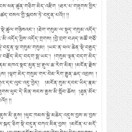
ྲངས་ཕན་ཚུན་གཅིག་མེད་འཇིག །ཐར་པ་གཟུགས་ཕྱིར་
་ཚད་བསལ་གྱི་སྐབས་ཏེ་བདུན་པའོ།། །།
སྡེ་ཚུལ་གཉིསའང༌།
།ཐེག་གསུམ་ལ་སྡུད་གསུམ་འདོད་
་མི་འདོད་ཕྱིས་འདོད་གྲགས།
།བྱེ་བྲག་བཤད་མཚོ་གཙོ་
ེ་བདུན་ལྔ་གསུམ་གསུམ།
།ཡང་ན་ཕལ་ཆེན་སྡེ་བརྒྱད་
ས་བརྗོད་མེད་བདག་སྨྲ་ཡང༌།
།གསུམ་ལྡན་བདག་མེད་
ནམ་མཁའ་སྣང་མུན་ཕྲ་རྡུལ་ཆ་རེག་མིན།
།མངོན་རྗེས་
ྱས།
།ལྷག་མེད་གསུམ་གར་བེམ་རིག་རྒྱུན་ཆད་འབྲས།
།
ཀའ་དང་ལུང་འདུ་བྱེད།
།མངོན་སུམ་དབང་ཡིད་རྣམ་
ུགས་ཕུང་དེ་མིན་སངས་རྒྱས་མི་སློབ་ཆོས།
།ཐུན་མོང་
ོ།། །།
ནུས་མི་ནུས།
།ཕུང་ཁམས་སྐྱེ་མཆེད་འདུས་བྱས་མ་བྱས་
་སྐད་ཅིག་སྡེ་བདུན་བཀའ་མིན་བྱས།
།མངོན་པ་མདོ་