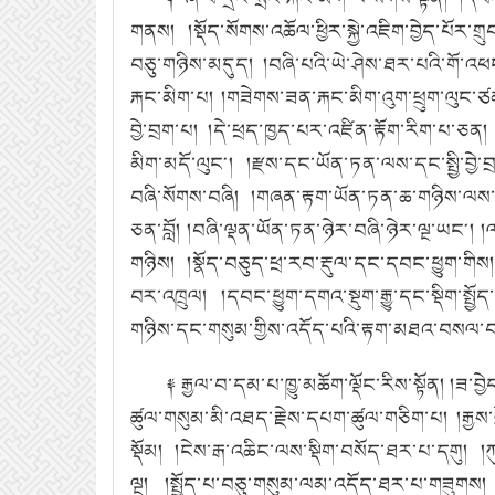
གནས།
།སྡོད་སོགས་འཆོལ་ཕྱིར་སྐྱེ་འཇིག་བྱེད་པོར་གྲུ
བཅུ་གཉིས་མདུད།
།བཞི་པའི་ཡེ་ཤེས་ཐར་པའི་གོ་འཕང
རྐང་མིག་པ།
།གཟེགས་ཟན་རྐང་མིག་འུག་ཕྲུག་ལུང་
བྱེ་བྲག་པ།
།དེ་ཕྲད་ཁྱད་པར་འཛིན་རྟོག་རིག་པ་ཅན།
མིག་མདོ་ལུང༌།
།རྫས་དང་ཡོན་ཏན་ལས་དང་སྤྱི་བྱེ་བ
བཞི་སོགས་བཞི།
།གཞན་རྟག་ཡོན་ཏན་ཆ་གཉིས་ལས་མི་
ཅན་བློ།
།བཞི་ལྡན་ཡོན་ཏན་ཉེར་བཞི་ཉེར་ལྔ་ཡང༌།
།
གཉིས།
།སྣོད་བཅུད་ཕྲ་རབ་རྡུལ་དང་དབང་ཕྱུག་གིས།
བར་འཁྲུལ།
།དབང་ཕྱུག་དགའ་སྡུག་རྒྱུ་དང་སྡིག་སྤྱོད
གཉིས་དང་གསུམ་གྱིས་འདོད་པའི་རྟག་མཐའ་བསལ་བའི་
༈ རྒྱལ་བ་དམ་པ་ཁྱུ་མཆོག་ལྡོང་རིས་སྟོན།
།ཟ་བྱེ
ཚུལ་གསུམ་མི་འཐད་རྗེས་དཔག་ཚུལ་གཅིག་པ།
།རྒྱ
སྡོམ།
།ངེས་རྒ་འཆིང་ལས་སྡིག་བསོད་ཐར་པ་དགུ།
།
ལྔ།
།སྤྱོད་པ་བཅུ་གསུམ་ལམ་འདོད་ཐར་པ་གཟུགས།