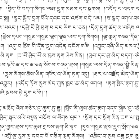
བ།
།བྱེད་པོ་བདག་སོགས་ལམ་དྲུག་ཁམས་དང་སྔགས།
།འདོད་པ་བདག་དང་
་སྨྲ།
།རླུང་སྦྱོར་དྲག་པོའི་དབང་དང་འཛག་བདེ་ལམ།
།ཐ་སྙད་འགལ་བས་
ཙམ་པའང༌།
།དབྱེ་ངོ་བྱེ་བྲག་པ་དང་རིག་པ་ཅན།
།དོན་དྲུག་ཚད་མ་བཞིས་
།རྗེས་དཔག་གསུམ་གསུམ་ལྷག་ལྡན་ཡང་དག་སོགས།
།ལྔ་ལྡན་གཞན་དོན་
ྲག །འདུ་བ་ཚིག་གི་དོན་དྲུག་བདེན་དངོས་གཞི།
།འབྱུང་བཞི་ཡིད་མཁའ་
རྟག །ཟ་བོ་བྱེད་པོ་མ་བྱས་རྟག་ཤེས་མིན།
།ཁྱབ་དང་བྱ་མེད་བདག་འདོ
ལས་ལྔའོ་ཆ་དང་ཆ་ཅན་སོགས་གཞན་རྫས།
།གསུམ་ལས་དོན་གཞན་སྤྱི་ཡིན
།ཁྲུས་སོགས་ཆོས་ཡིན་འཁོར་བ་ཡོན་ཏན་འདུ།
།ཐར་པ་བརྗོད་མེད་ཡོན
་འགྱུར།
།འདོད་ལྟོས་ནུས་མེད་ཀུན་ཁྱབ་ཆ་མེད་འགལ།
།རྟག་ཕྱིར་རྟག་ཏུ་
སྐབས་ཏེ་དྲུག་པའོ།། །།
ད་མཆོད་འོས་གཅེར་བུ་ཀུན་ཏུ་རྒྱུ།
།སྲོག་ནི་ལུས་ཚད་རྟག་བདག་སྐྱེས་བུ་འགྲ
ས་བྱེད་སྐར་མའི་བསྟན་བཅོས་ལ་སོགས་ལུང༌།
།སྲོག་དང་སྲོག་མིན་ཟག་པ་ས
ཀུན་ཀྱང་རྫས་དང་རྣམ་གྲངས་རྟག་མི་རྟག །དུས་གསུམ་རྫས་དྲུག་སྲོག་ཅན
།འགྲོ་ལྔ་ལུས་ལྔ་དབང་པོ་གཅིག་ལྡན་སོགས།
།འཆིང་བ་སུམ་བརྒྱ་དྲུག་