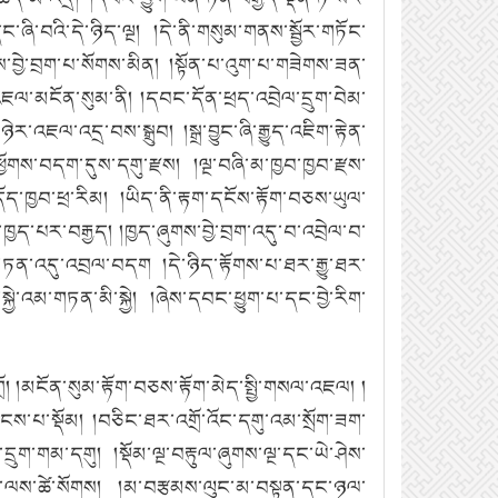
ཞི་བའི་དེ་ཉིད་ལྔ།
།དེ་ནི་གསུམ་གནས་སྦྱོར་གཏོང་
བྱེ་བྲག་པ་སོགས་མིན།
།སྟོན་པ་འུག་པ་གཟེགས་ཟན་
འཇལ་མངོན་སུམ་ནི།
།དབང་དོན་ཕྲད་འབྲེལ་དྲུག་བེམ་
ཉེར་འཇལ་འདྲ་བས་སྒྲུབ།
།སྒྲ་བྱུང་ཞི་རྒྱུད་འཇིག་རྟེན་
ཕྱོགས་བདག་དུས་དགུ་རྫས།
།ལྔ་བཞི་མ་ཁྱབ་ཁྱབ་རྫས་
ད་ཁྱབ་ཕྲ་རིམ།
།ཡིད་ནི་རྟག་དངོས་རྟོག་བཅས་ཡུལ་
་ཁྱད་པར་བརྒྱད།
།ཁྱད་ཞུགས་བྱེ་བྲག་འདུ་བ་འབྲེལ་བ་
་ཏན་འདུ་འབྲལ་བདག །དེ་ཉིད་རྟོགས་པ་ཐར་རྒྱུ་ཐར་
སྐྱེ་འམ་གཏན་མི་སྐྱེ།
།ཞེས་དབང་ཕྱུག་པ་དང་བྱེ་རིག་
ོ།
།མངོན་སུམ་རྟོག་བཅས་རྟོག་མེད་སྤྱི་གསལ་འཇལ།
།
ྤངས་པ་སྡོམ།
།བཅིང་ཐར་འགྲོ་འོང་དགུ་འམ་སྲོག་ཟག་
་དྲུག་གམ་དགུ།
།སྡོམ་ལྔ་བརྟུལ་ཞུགས་ལྔ་དང་ཡེ་ཤེས་
ཅུ་ལས་ཚེ་སོགས།
།མ་བརྩམས་ལུང་མ་བསྟན་དང་ཉལ་