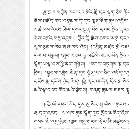
ཟླ་བྲལ་མཁྱེན་རབ་རལ་གྲིའི་རྣོ་དང་ལྷན་ཅིག་
ཆོས་མཛོད་གང་བསྣམས་དེ་དང་ལྷན་ཅིག་རྣལ་འབྱོར་ད
མཚོ་ལས་འོངས་ཤེལ་དཀར་ལྷུན་པོས་དབང་སྔོན་ཟུར་
ཆེས་བཀྲའི་པདྨ་འབུམ།
།ཁྱོད་ཀྱི་རྗེས་ཆགས་མཆུ་
ལུས་ཉམས་ལེན་རྣམ་སད་འོད།
།འབྱིན་མཛད་བློ་བཟང
ངལ་བ་བརྒྱས།
།གྲུབ་མཐའ་རྒྱ་མཚོའི་མཐར་སོན་སྔོན་
སྟོན་པ་ལྟ་བས་ཕྱི་ནང་གཉིས།
།བཀར་བཏགས་ལྟ་དང་ས
ཕྱིར།
།སྐྱབས་འགྲོས་མིན་དང་སྟོན་པ་གཅིག་འདོད་འཁ
དངོས་སྨྲ་དངོས་ཉིད་མེད།
།ཕྱི་ནང་ལ་ཞེན་དོན་སྨྲ་
མའི་ལྟ་བའང་གོང་མའི་སྟེགས།
།གཞན་རྣམས་མཐར་ལྷུ
༈ ཚེ་ལོ་དཔག་མེད་དུས་སུ་སེར་སྐྱ་ཡིས། །གྲང
ཐ་དད་འཆད།
།ལ་ལར་ཀུན་སྟོན་དྲང་སྲོང་མཆོད་འོས
གསལ་མི་འདྲ་ཁྱིམ།
།ལྔར་འཁྲུལ་རང་སྡེར་མི་མཚུངས