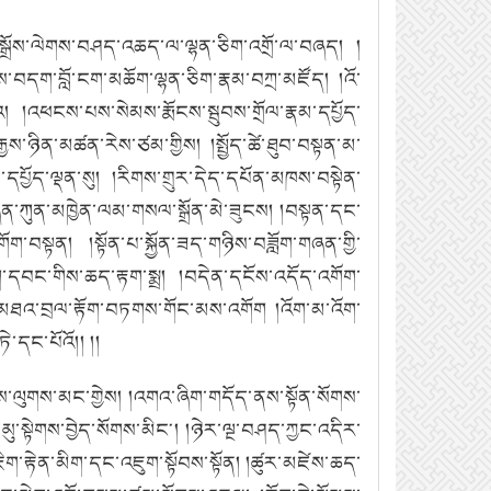
ཆུ་སྒྲོས་ལེགས་བཤད་འཆད་ལ་ལྷན་ཅིག་འགྲོ་ལ་བཞད།
།
ཀྱིས་བདག་བློ་ངག་མཆོག་ལྷན་ཅིག་རྣམ་བཀྲ་མཛོད།
།འོ་
འ།
།འཕངས་པས་སེམས་རྨོངས་སྦུབས་གྲོལ་རྣམ་དཔྱོད་
ྒྱས་ཉིན་མཚན་རེས་ཙམ་གྱིས།
།སྤྱོད་ཚེ་ཐུབ་བསྟན་མ་
དཔྱོད་ལྡན་སུ།
།རིགས་གྲུར་དེད་དཔོན་མཁས་བསྟེན་
ན་ཀུན་མཁྱེན་ལམ་གསལ་སྒྲོན་མེ་ཟུངས།
།བསྟན་དང་
གོག་བསྟན།
།སྟོན་པ་སྐྱོན་ཟད་གཉིས་བཟློག་གཞན་གྱི་
ག་དབང་གིས་ཆད་རྟག་སྨྲ།
།བདེན་དངོས་འདོད་འགོག་
ཐའ་བྲལ་རྟོག་བཏགས་གོང་མས་འགོག །འོག་མ་འོག་
ཏེ་དང་པོའོ།།
།།
གས་ལུགས་མང་གྱེས།
།འགའ་ཞིག་གདོད་ནས་སྟོན་སོགས་
་མུ་སྟེགས་བྱེད་སོགས་མིང༌།
།ཉེར་ལྔ་བཤད་ཀྱང་འདིར་
ཇིག་རྟེན་མིག་དང་འཇུག་སྟོབས་སྟོན།
།ཚུར་མཛེས་ཆད་