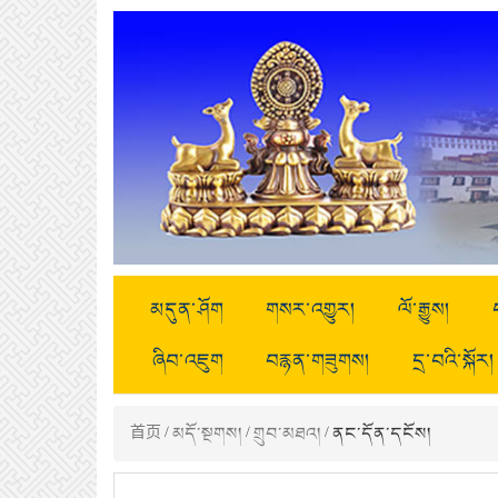
མདུན་ཤོག
གསར་འགྱུར།
ལོ་རྒྱུས།
ཞིབ་འཇུག
བརྙན་གཟུགས།
དྲ་བའི་སྐོར།
首页
/
མདོ་སྔགས།
/
གྲུབ་མཐའ།
/ ནང་དོན་དངོས།