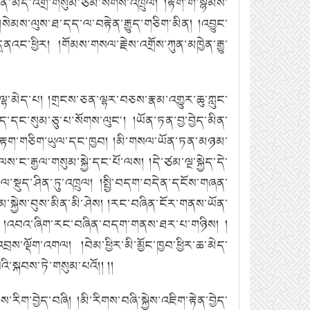
གཏན་མེད་འགྲོ་གསུམ་ཙམ་སོགས་འཁྲུལ།
།རྟོག་གེ་སྙོམས་
།སེམས་ལུས་ཐ་དད་ལ་བརྟེན་རྒྱུད་གཅིག་མིན།
།འབྱུང་
དྲནའང་ཕྱིར།
།གོམས་གསལ་རྗེས་འགྲོས་ཀུན་མཁྱེན་རྒྱུ་
་ལྷ་མེད་པ།
།གྲངས་ཅན་ལྷར་བཅས་རྣམ་འགྱུར་ཆུ་ཀླུང་
ྱུད་དང་སུམ་ཅུ་པ་སོགས་ལུང༌།
།ཡོན་ཏན་བྱ་བྱེད་མིན་
པོ་རྟག་གཅིག་ཡུལ་དང་ཁྱབ།
།མི་གསལ་ཡོན་ཏན་མཉམ་
ོ་ལས་ང་རྒྱལ་གསུམ་སྐྱེ་དང་པོ་ལས།
།དེ་ཙམ་ལྔ་སྐྱེད་དེ་
ལ་སྡུད་ཤིན་ཏུ་འཁྲུལ།
།སྤྱི་བདག་བདེན་དངོས་གཞན་
ོམ་སྐྱེས་བུས་མིན་མི་ཤེས།
།རང་བཞིན་ངོར་གནས་ཡོན་
།འབའ་ཞིག་རང་བཞིན་བདག་གནས་ཐར་པ་གཉིས།
།
འབྲས་ལྡོག་འགལ།
།བེམ་ཕྱིར་མི་མྱོང་ཁྱབ་ཕྱིར་ཆ་མེད་
་སྐབས་ཏེ་གསུམ་པའོ།། །།
་རིག་བྱེད་བཞི།
།མི་རིགས་བཞི་སྐྱེས་འཇིག་རྟེན་བྱེད་