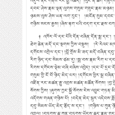
འདུལ་ནང་གནས་རང་སྤྱི་འཆད།
།ལུང་ནི་ཚིག་གཟུགས
དབང་ཤེས་རྣམ་ལྡན་ལུགས་གསུམ་གཟུང་རྣམ་མཉམ།
ཉམས་ལུས་ཤེས་ཡན་ལག་རུང༌།
།མངོན་སུམ་དབང་ཡ
གཉིས་སངས་རྒྱས།
།ཞེས་རྟག་པའི་བདག་དང་རྫས་བཀག་
༈ འཁོར་ལོ་དང་པོའི་དོན་བཞིན་དོན་སྨྲ་དང༌།
ཐེག་ཆེན་མདོ་དང་སྔགས་ཀྱིས་བསྡུས།
།རེ་རེའང་མ
དགོངས་འགྲེལ་དང༌།
།བློ་གྲོས་མི་ཟད་མདོ་བཞིན་དབུ
རིག་ཉིད་དང་སེམས་ཙམ་དུ།
།སྨྲ་བས་རྣམ་རིག་པ་
རིགས་དགོངས་ལྡེམ་བཞི་བཞིས་འབྱེད།
།དང་པོ་དྲང་ད
གསུམ་གྱི་ངོ་བོ་ཉིད་མེད་པར།
།དགོངས་ཕྱིར་སྒྲ་བཞིན
འཛིན་རང་མཚན་རྒྱུ་འབྲས་མཚན་མཚོན་སོགས།
།བྱ
སོགས་ཀྱིས།
།ཞུགས་ཀྱང་སྐྱོ་སོགས་ངེས་འབྱུང་གཏན་མི་ས
འདོགས་གཞན་གཉིས་པོ།
།བདེན་མེད་སྐུར་འདེབས་ཟ
དབུ་སེམས་ཡོད་མེད་རྩོད་ས་དང༌།
།གཉིས་པ་ཀུན་ཉོ
འཁྲུལ།
།བཏགས་ཆ་ཀུན་བཏགས་ཡོངས་ཆད་རྣམ་གྲང