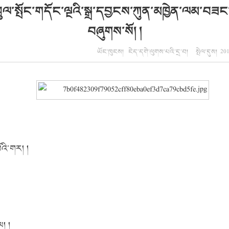
་སྤོང་གདོང་ལྔའི་སྒྲ་དབྱངས་ཀུན་མཁྱེན་ལམ་བཟང་ག
བཞུགས་སོ། །
ཡོང་ཁུངས། ངེད་དགེ་ལུགས་པའི་དྲ་བ། སྤེལ་དུས། 
འི་གར།
།
ལ།
།