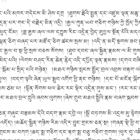
སྟོང་པའི་མཁར་གདེངས་མི་ཤེས་དགྲ །ཐུགས་རྗེའི་སྤྱན་དང་འཛུམ་ལྡན་མ
ྲན་པར་གང་དེ་བརྗེད་མིན་འདྲི།
།རྒྱལ་ཀུན་ཡབ་གཅིག་གཉིས་ཀྱེ་ཁྱོད་
ཕུད་ངོམ།
།ཟླ་རྒྱས་ཞལ་ལས་དཀྱུས་རིང་འདྲེན་བྱེད་ཨུཏྤལ་སྔོན་པོའི་མད
དང་ལྷན་ཅིག་བཞད་པར་མཛོད་ཅིག་ཚངས་སྲས་མ།
།འདི་ན་མདོ་སྔགས་ཟབ་ར
་རྒྱལ་བ་སྔ་ཕྱི་སྲས་བཅས་སོགས།
།ཐུབ་དབང་ཞལ་སྐྱིན་རྣམས་ལ་མི་གུས་
མེད་པའི།
།ལེགས་བཤད་རིན་ཆེན་རྙེད་འདི་དཔྱོད་ལྡན་རྣམས།
།དགའ་བཞི
ྒོམ་པ་སྲིད་པའི་གཉེན།
།མཐའ་གཉིས་སྤངས་སྤྱོད་བྲལ་འབྲས་བརྟག་འ
ྲུལ།
།བདག་ལྟའི་ཞེན་ཡུལ་སྒྲུབ་འགོག་ཕྱི་ནང་གཉིས།
།དང་པོ་མངོན་ལྐོ
སེམས་ཙམ་པ།
།སྟོན་སོགས་ཕལ་ཆེར་རང་སྡེར་འདྲེན་གུས་མང༌།
།རང་རང་མ
ང་མཐའ་བྲལ་ཀླུའི་ཞབས་ལུགས།
།ཞེས་གྲུབ་མཐའ་སྤྱིའི་རྣམ་བཞག་སྐབས་
ས་ཅན་གཞུང་བརྩམས་དེའི་བདག་རྣམ་དབྱེ་ལ།
།སྒྲོ་བཏགས་མི་འདྲས་མུ་སྟེ
་འདོད།
།མཆོད་སྦྱིན་གཉིས་རིམ་འདིར་བྱུང་གྲངས་ཅན་སྔ།
།གཞན་སྡེ་ཕྱི་བ
་གྲངས་མ་བཀག །ཆད་སྨྲ་གཅིག་དང་རྟག་སྨྲ་བཅུ་གཅིག་གྲགས།
།ཕུར་བུ་འ