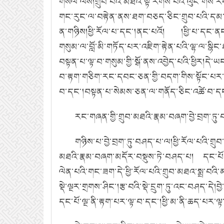
གསལ་ལས།གྲུབ་པའི་མཐའ་སྟེ་རིགས་པའི་ལུང་གིས་
གང་རུང་ལ་བརྟེན་ནས་ཐག་བཅད་ཅིང་གྲུབ་པའི་དམ་བཅ
ན་གཉིས།ཕྱི་རོལ་པ་དང་།ནང་པའོ། །ཕྱི་པ་དང་ནང
གསུམ་ལ་བློ་མི་གཏོད་པར་འཇིག་རྟེན་པའི་ལྷ་ལ་སྙིང་
བསྟན་པ་ལྟ་བ་གསུམ་གྱི་སྒོ་ནས་འབྱེད་པའི་ཕྱིར།དེ
བ་རྟག་གཅིག་རང་དབང་ཅན་གྱི་བདག་གིས་སྟོང་པར་འད
བ་དང་།བསྟན་པ་སེམས་ཅན་ལ་གནོད་ཅིང་འཚེ་བ་དང་
རང་གཞན་གྱི་གྲུབ་མཐའི་རྣམ་བཞག་བྱེ་བྲག་ཏུ
གཉིས་པ་བྱེ་བྲག་ཏུ་བཤད་པ་ལ།ཕྱི་རོལ་པའི་གྲ
མཐའི་རྣམ་བཞག་མདོར་བསྡུས་ཏེ་བཤད་པ། དང་པོ་ནི
ལེན་པའི་གང་ཟག་དེ་ཕྱི་རོལ་པའི་གྲུབ་མཐའ་སྨྲ་བའི
སྡེ་ལྔར་གྲགས་ཤིང་།རྩ་བའི་སྡེ་དྲུག་ཏུ་འང་བཤད་ད
དང་པོ་ལྔ་ནི་རྟག་པར་ལྟ་བ་དང་།ཕྱི་མ་ནི་ཆད་པར་ལྟ་