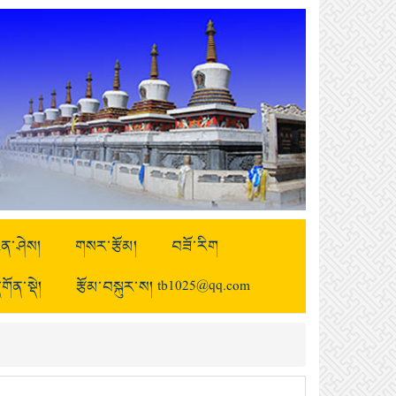
ྒྱུན་ཤེས།
གསར་རྩོམ།
བཟོ་རིག
གོན་སྡེ།
རྩོམ་བསྐུར་ས། tb1025@qq.com