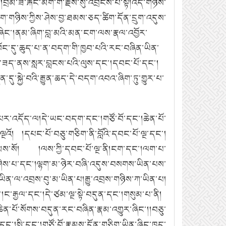
མ་ཟེ་རྐང་མིག་གི་རྗེས་སུ་འབྲངས་པ་སྟེ།འདི་གཉིས་
ིག་གཉིས་ཀྱིས་ཤེས་བྱ་ཐམས་ཅད་ཚིག་དོན་དྲུག་འདུས་
་ཞིང་།ནམ་ཞིག་བླ་མའི་མན་ངག་ལས་རྣལ་འབྱོར་
ཁོང་དུ་ཆུད་པ་ན་བདག་གི་ཁྱབ་པའི་རང་བཞིན་ཡིན་
་ཟད་ནས་སླར་བླངས་པའི་ལུས་དང་།དབང་པོ་དང་།
་སྐྱེ་བའི་རྒྱུན་ཆད་དེ་བདག་འབའ་ཞིག་ཏུ་གྱུར་པ་
ེས་པར་འདོད་ལ།དེ་ཡང་བདག་དང་།གཙོ་བོ་དང་།ཆེན་པོ་
ྱ་ལྔའོ། །དཔང་པོ་བཅུ་གཅིག་ནི་བློའི་དབང་པོ་ལྔ་དང་།
ོ་རྣམས་སོ། །ལས་ཀྱི་དབང་པོ་ལྔ་ནི།ངག་དང་།ལག་པ་
ནི་ཤེས་པ་དང་།ལྷག་མ་ཉེར་བཞི་འདུས་བསགས་ཡིན་པས་
ིན་ལ་འབྲས་བུ་མ་ཡིན་པ།རྒྱུ་འབྲས་གཉིས་ཀ་ཡིན་པ།
ང་།ང་རྒྱལ་དང་།དེ་ཙམ་ལྔ་སྟེ་བདུན་དང་།གསུམ་པ་ནི།
།ཆེན་པོ་སོགས་བདུན་རང་བཞིན་རྣམ་འགྱུར་ཞིང་།།བཅུ་
དང་།སྤྱི་དང་།གཙོ་བོ་རྣམས་དོན་གཅིག་ཡིན་ཞིང་ཁྱད་