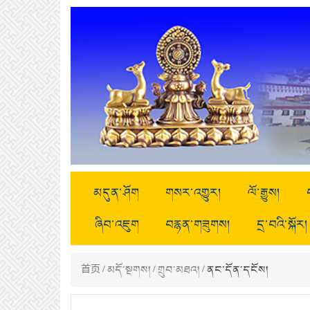
མདུན་ཤོག
གསར་འགྱུར།
ལོ་རྒྱུས།
ཞིབ་འཇུག
བརྙན་གཟུགས།
དྲ་བའི་སྐོར།
首页
/
མདོ་སྔགས།
/
གྲུབ་མཐའ།
/ ནང་དོན་དངོས།