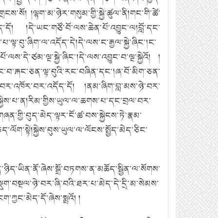
ས་སོ། །ལྷག་མ་ཉེར་གསུམ་གྱི་སྐྱེ་ཚུལ་ནི།གང་གི་ཚེ་
བྱེད་དོ། །དེ་ཡང་གཙོ་བོ་ལས་ཆེན་པོ་འབྱུང་ལ།བློ་དང་
ལྟ་བུ་ཞིག་ལ་འདོད་དེ།དེ་ལས་ང་རྒྱལ་སྐྱེ་ཞིང་།ང་
ལས་དེ་ཙམ་ལྔ་སྐྱེ་ཞིང་།དེ་ལས་འབྱུང་བ་ལྔ་སྐྱེའོ། །
ོང་བ་རྐང་ཅན་ལྟ་བུའི་རང་བཞིན་དང་།ཞ་བོ་མིག་ཅན་
འཁོར་བར་འཁོར་བར་འདོད་དོ། །ནམ་ཞིག་བླ་མས་ཉེ་བར་
སྐྱེས་པ་ན།རིམ་གྱིས་ཡུལ་ལ་ཆགས་པ་དང་བྲལ་བར་
ཞན་གྱི་བུད་མེད་ལྟར་ངོ་ཚ་བས་སྐྱེངས་ཏེ་རྣམ་
ལོག་སྟེ།སྐྱེས་བུས་ཡུལ་ལ་ལོངས་སྤྱོད་མེད་ཅིང་
ན་ཉིད་ཡིན་ནོ་ཞེས་སྒྲོ་བཏགས་ན་མཆོད་སྦྱིན་ལ་སོགས་
ུག་བསྔལ་ཉེ་བར་ཞི་བའི་ཐར་པ་མེད་དེ་དྲི་མ་སེམས་
ཀྱང་མེད་དོ་ཞེས་སྨྲའོ། །