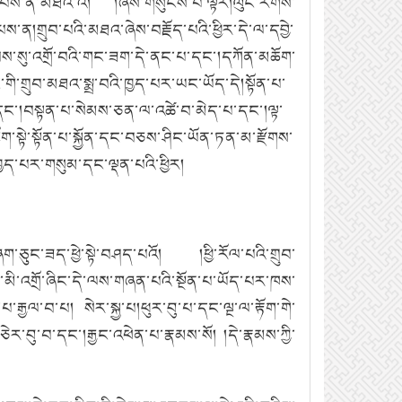
ེད་པས་ན་མཐའ་འོ། །ཞེས་གསུངས་པ་ལྟར།ལུང་རིགས་
ན།གྲུབ་པའི་མཐའ་ཞེས་བརྗོད་པའི་ཕྱིར་དེ་ལ་དབྱེ་
ས་སུ་འགྲོ་བའི་གང་ཟག་དེ་ནང་པ་དང་།དཀོན་མཆོག་
ང་གི་གྲུབ་མཐའ་སྨྲ་བའི་ཁྱད་པར་ཡང་ཡོད་དེ།སྟོན་པ་
ས་པ་དང་།བསྟན་པ་སེམས་ཅན་ལ་འཚེ་བ་མེད་པ་དང་།ལྟ་
སྟེ་སྟོན་པ་སྐྱོན་དང་བཅས་ཤིང་ཡོན་ཏན་མ་རྫོགས་
ད་པར་གསུམ་དང་ལྡན་པའི་ཕྱིར།
ཞག་ཅུང་ཟད་ཕྱེ་སྟེ་བཤད་པའོ། །ཕྱི་རོལ་པའི་གྲུབ་
མི་འགྲོ་ཞིང་དེ་ལས་གཞན་པའི་སྔོན་པ་ཡོད་པར་ཁས་
་རྒྱལ་བ་པ། སེར་སྐྱ་པ།ཕུར་བུ་པ་དང་ལྔ་ལ་རྟོག་གེ་
ེར་བུ་བ་དང་།རྒྱང་འཕེན་པ་རྣམས་སོ། །དེ་རྣམས་ཀྱི་