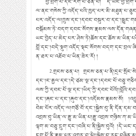
བྱེ་བྲག་པ་དང་རིག་པ་ཅན་པ། དེ་ཡང་བྱེ་བྲག་
ལ་ནང་གསེས་ཀྱི་འདོད་པའི་ཁྱད་པར་མི་མཐུན་པ་ཅུང་
པར་འདོད་ལ།ཁྲུས་དང་།དབང་བསྐུར་བ་དང་།སྨྱུང་ག
བསྒོམས་ཏེ་བདག་དབང་སོགས་རྣམས་ལས་དོན་གཞན་དུ་
ཡང་བྱེད་པ་མེད་པར་ཤེས་ཏེ།ཆོས་དང་ཆོས་མ་ཡིན
བློ་དང་།བདེ་སྡུག་འདོད་སྡང་སོགས་བདག་དང་བྲལ་ཞ
ན་ཐར་པ་འཐོབ་པ་ཡིན་ཟེར་རོ། །
2.
གྲངས་ཅན་པ། གྲངས་ཅན་པ་ནི།དྲང་སྲོང་སེར
དང་།ང་རྒྱལ་དང་།དེ་ཙམ་ལྔ་དང་།དབང་པོ་བཅུ་གཅིག་དང་
ལས་ཀྱི་དབང་པོ་ལྔ་དང་།ཡིད་ཀྱི་དབང་པོའོ།།བློའ
དང་།རྐང་པ་དང་།རྐུབ་དང་།འདོམས་རྣམས་སོ། །འབྱུ
བེམ་པོར་འདོད་ལ།གཙོ་བོ་དང་།སྐྱེས་བུ་ནི་དོན་ད
འབྲས་བུ་ཡིན་ལ་རྒྱུ་མ་ཡིན་པ།རྒྱུ་འབྲས་གཉིས་ཀ་མ་ཡ
ལྷག་མ་བཅུ་དྲུག་དང་།བཞི་པ་ནི།སྐྱེས་བུའོ། །དེ་ཡ
དྲག་པོ་ནི་རྣམ་པར་འགྱུར་བ་སྟེ།།སྐྱེས་བུ་རང་བཞི