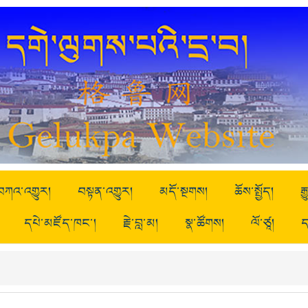
བཀའ་འགྱུར།
བསྟན་འགྱུར།
མདོ་སྔགས།
ཆོས་སྤྱོད།
ར
དཔེ་མཛོད་ཁང་།
རྗེ་བླ་མ།
སྣ་ཚོགས།
ལོ་ཙཱ།
ད