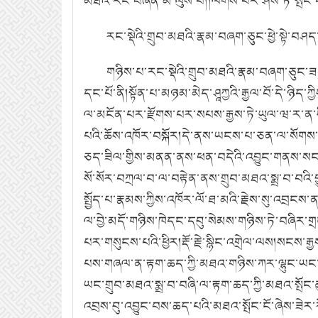
མཐའི་རང་བཞིན་མ་ལུས་པ།།ལེགས་པར་ཤེས་ཏེ་སྤང་བར་བ
རང་སྡེའི་གྲུབ་མཐའི་རྣམ་བཞག་ཅུང་ཕྱེ་སྟེ་བཤད
གཉིས་པ་རང་སྡེའི་གྲུབ་མཐའི་རྣམ་བཞག་ཅུང་ཟད
དང་པོ་ནི།སྟོན་པ་མཉམ་མེད་ཤཱཀྱའི་རྒྱལ་བོ་དེ་ཉིད
ལ་མངོན་པར་རྫོགས་པར་སཔས་རྒྱས་ཏེ་ཡུལ་ཝ་ར་ན་སཱི
པའི་ཆོས་འཁོར་བསྐོར།དེ་ནས་ཡངས་པ་ཅན་ལ་སོགས་པར་ལ
ཅད་ཟིལ་གྱིས་མནན་ནས་ཕན་བདེའི་འབྱུང་གནས་སངས་རྒ
སོ་སོར་བཀྲལ་བ་ལ་བརྟེན་ནས་གྲུབ་མཐའ་སྨྲ་བ་བའི་བྱ
སྤྱོད་པ་རྣམས་ཀྱིས་འཁོར་ལོ་ཐ་མའི་རྗེས་སུ་འབྲང
ལ་བྱེ་མདོ་གཉིས་ཁེདང་དབུ་སེམས་གཉིས་ཏེ་བཞིར་ག
པར་གསུངས་པའི་ཕྱིར།རྡོ་རྗེ་སྙིང་འགྲེལ་ལས།སངས་
པས་གཞལ་ན་རྟག་ཆད་ཀྱི་མཐའ་གཉིས་ཀར་ལྷུང་ཡང་།ར
ཡང་གྲུབ་མཐའ་སྨྲ་བ་བཞི་ལ་རྟག་ཆད་ཀྱི་མཐའ་སྤོང་ཚུལ
འབྲས་བུ་འབྱུང་བས་ཆད་པའི་མཐའ་སྤོང་ངོ་ཞེས་ཟེར་