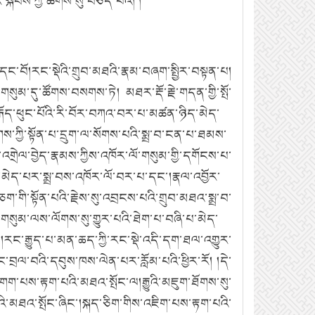
་སྐབས་ཀྱི་ཚིགས་སུ་བཅད་པའོ། །
ང་བོ།རང་སྡེའི་གྲུབ་མཐའི་རྣམ་བཞག་སྤྱིར་བསྟན་པ།
གསུམ་དུ་ཚོགས་བསགས་ཏེ། མཐར་རྡོ་རྗེ་གདན་གྱི་སྤོ་
་རྒོད་ཕུང་པོའི་རི་བོར་བཀའ་བར་པ་མཚན་ཉིད་མེད་
གས་ཀྱི་སྟོན་པ་དྲུག་ལ་སོགས་པའི་སྨྲ་བ་ངན་པ་ཐམས་
གྲེལ་བྱེད་རྣམས་ཀྱིས་འཁོར་ལོ་གསུམ་གྱི་དགོངས་པ་
ིད་མེད་པར་སྨྲ་བས་འཁོར་ལོ་བར་པ་དང་།རྣལ་འབྱོར་
གི་སྟོན་པའི་རྗེས་སུ་འབྲངས་པའི་གྲུབ་མཐའ་སྨྲ་བ་
་གསུམ་ལས་ལོགས་སུ་གྱུར་པའི་ཐེག་པ་བཞི་པ་མེད་
།རང་རྒྱུད་པ་མན་ཆད་ཀྱི་རང་སྡེ་འདི་དག་ཐལ་འགྱུར་
ལ་བའི་དབུས་ཁས་ལེན་པར་རློམ་པའི་ཕྱིར་རོ། །དེ་
ུ་འགག་པས་རྟག་པའི་མཐའ་སྤོང་ལ།རྒྱུའི་མཇུག་ཐོགས་སུ་
འི་མཐའ་སྤོང་ཞིང་།སྐད་ཅིག་གིས་འཇིག་པས་རྟག་པའི་