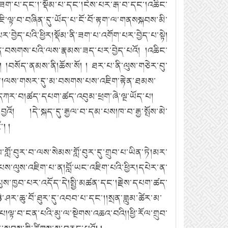
ང་།ཟག་པ་དང་།་སྡོམ་པ་དང་།ངེས་པར་རྒ་བ་དང་།འཆིང་
ཇི་ལྟ་བ་བཞིན་དུ་ཡོད་པ་ངོ་བོ་རྟག་ལ་གནསསྐབས་མི་
ེད་པའི་ཕྱིར།སྡོམ་ནི་ཟག་པ་འགོག་པར་བྱེད་པ་སྟེ།
སྔོན་བསགས་པའི་ལས་རྣམས་ཟད་པར་བྱེད་པའོ། །འཆིང་
འོ། །བསོད་ནམས་ནི།ཆོས་སོ། ། ཐར་པ་ནི་ལུས་གཅེར་བུ་
་ཅིང་།ལས་གསར་དུ་མ་བསགས་པས་འཇིག་རྟེན་ཐམས་
ྟར་དཀར་བ།ཚད་དཔག་ཚད་འབུམ་ཕྲག་ཞེ་ལྔ་ཡོད་པ།
ྱའོ། །དེ་སྐད་དུ་རྒྱལ་བ་དམ་པས།ཁ་བ་རྒྱ་སྤོས་མེ་
། །
ས་གློ་བུར་བ་ལས་སེམས་གློ་བུར་དུ་གྲུབ་པ་ཡིན་ཏེ།མར་
ིག་པས་ལུས་འཇིག་པ་ན།བློ་ཡང་འཇིག་པའི་ཕྱིར།དཔེར་ན་
ུས་ཁྱབ་པར་འདོད་དེ།སྤྱི་མཚན་དང་།རྗེས་དཔག་ཚད་
ི་ཤར་ཆུ་བོ་ཐུར་དུ་འབབ་པ་དང་།།སྲན་ཟླུམ་ཚེར་མ་
པ།ལྟ་བ་ངན་པའི་མུ་ལ་སྔེགས་འཆའ་བའི།།ཕྱི་རོལ་གྲུབ་