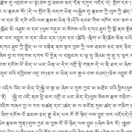
་རྗེས་སུ་འབྲངས་པ་སྟེ།ཤེས་བྱ་ཐམས་ཅད་དོན་དགུར་འདོད་དེ། སྲོག་ད
མས་སོ། །དེ་ལ་སྲོག་ནི་བདག་ཡིན་ལ།སྐྱེས་བུ་རྣམས་ཀྱི་ལུས་ཀྱི་ཚད་
བ་དང་མི་དགེ་བའི་ལས་རྣམས་ཡིན་ཏེ།དེའི་དབང་གིས་འཁོར་བར་ཟག་པར་བྱ
ི།སྐོམ་མི་འཐུང་བ་དང་།ལུས་གདུང་བ་སོགས་པའི་དཀའ་ཐུབ་ཀྱི་སྒོ་ནས་
མྱོང་བར་འགྱུར་བ་དང་།མིང་དང་།རུས་དང་།ཚེའོ། །སྡིག་པ་ནི།ཆོས་མིན་པ
འི་དཀའ་ཐུབ་ཀྱི་སྤྱོད་པ་ལ་བརྟེན་ནས་སྔར་བྱས་ཀྱི་ལས་ཐམས་ཅད་ཟད
་ཞེས་བྱ་བ་གདུགས་དཀར་པོ་གྱེན་ལ་བསླངས་པ་ལྟ་བུ་ཞོའམ་ཀུ་མུ་ཏ་ལ
བས་དངོས་པོ་མེད་པ་ཡང་ཡིན་པ་དེར་འགྲོ་སྟེ་གནས་དེ་ལ་ནི་ཐར་པ་ཞེས་བ
ུང་བའི་དབྱིབས་འདྲ་བ།།ཐར་པ་ཡིན་པར་རྒྱལ་བས་བཤད།།ཅེས་འབྱུང་ངོ་
ས་འདིར་འོང་བ་མེད་དེ།སྐྱེ་བ་སྔ་མ་ཞེས་པ་སུས་ཀྱང་མ་མཐོང་བའི་ཕྱིར།ལུ
བཞིན་ནོ། །སྐྱེ་བ་འདི་ནས་ཕྱི་མར་འགྲོ་བ་ཡང་མེད་དེ།ལུས་སེམས་རྫས་གཅ
དེས་ན་འདིས་གཞལ་བྱ་ལ་རང་མཚན་དང་།ཚད་མ་ལ་མངོན་སུམ་ཚད་མ་གཅིག་པ
་ཞིག་དངོས་པོ་ཐམས་ཅད་རྒྱུ་མེད་པར་ངོ་བོ་ཉིད་ལས་བྱུང་བར་འདོདདེ།ཉ
ས་རྣམས་ཀུན།།སུས་ཀྱང་མ་བྱས་ངོ་བོ་ཉིད་ལས་བྱུང་།།ཞེས་ཟེར་རོ། །སྨྲས་