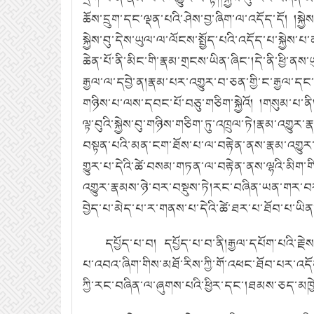
ཆོས་དྲུག་དང་ལྡན་པའི་ཤེས་བྱ་ཞིག་ལ་འདོད་དོ། །སྐྱ
སྐྱེས་བུ་དེས་ཡུལ་ལ་ལོངས་སྤྱོད་པའི་འདོད་པ་སྐྱེས་
ཆེན་པོ་ནི་མིང་གི་རྣམ་གྲངས་ཡིན་ཞིང་།དེ་ནི་ཕྱི་
རྒྱལ་ལ་དབྱེ་ན།རྣམ་པར་འགྱུར་བ་ཅན་གྱི་ང་རྒྱལ་དང་།
གཉིས་པ་ལས་དབང་པོ་བཅུ་གཅིག་སྐྱེའོ། །གསུམ་པ་ན
ལྟ་བུའི་སྐྱེས་བུ་གཉིས་གཅིག་ཏུ་འཁྲུལ་ཏེ།རྣམ་འ
བསྟན་པའི་མན་ངག་ཐོས་པ་ལ་བརྟེན་ནས་རྣམ་འགྱུར་འ
གྱུར་པ་དེའི་ཚེ་བསམ་གཏན་ལ་བརྟེན་ནས་ལྷའི་མིག་གི་
འགྱུར་རྣམས་ཉེ་བར་བསྡུས་ཏེ།རང་བཞིན་ཡན་གར་བར་གནས
བྱེད་པ་མེད་པ་ར་གནས་པ་དེའི་ཚེ་ཐར་པ་ཐོབ་པ་ཡིན་ན
དཔྱོད་པ་བ། དཔྱོད་པ་བ་ནི།རྒྱལ་དཔོག་པའི་རྗེས
པ་འབའ་ཞིག་གིས་མཐོ་རིས་ཀྱི་གོ་འཕང་ཐོབ་པར་འདོ
ཀྱི་རང་བཞིན་ལ་ཞུགས་པའི་ཕྱིར་དང་།ཐམས་ཅད་མཁྱེན