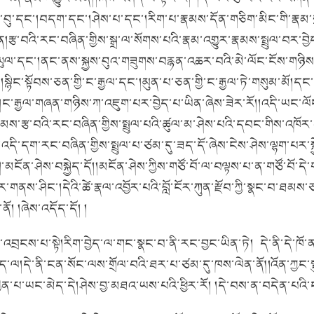
ེས་བུ་དང་།བདག་དང་།ཤེས་པ་དང་།རིག་པ་རྣམས་དོན་གཅིག་མིང་གི་རྣམ་གྲང
པ་ན།རྩ་བའི་རང་བཞིན་གྱིས་སྒྲ་ལ་སོགས་པའི་རྣམ་འགྱུར་རྣམས་སྤྲུལ་བར་
ནས་ཡུལ་དང་།ནང་ནས་སྐྱས་བུའ་གཟུགས་བརྙན་འཆར་བའི་མེ་ལོང་ངོས་གཉིས་པ་
སྙིང་སྟོབས་ཅན་གྱི་ང་རྒྱལ་དང་།མུན་པ་ཅན་གྱི་ང་རྒྱལ་ཏེ་གསུམ་མོ།དང་པོ་
ི།ང་རྒྱལ་གཞན་གཉིས་ཀ་འཇུག་པར་བྱེད་པ་ཡིན་ཞེས་ཟེར་རོ།།འདི་ཡང་ལ
གྱུར་རྣམས་རྩ་བའི་རང་བཞིན་གྱིས་སྤྲུལ་པའི་ཚུལ་མ་ཤེས་པའི་དབང་གིས་
དི་དག་རང་བཞིན་གྱིས་སྤྲུལ་པ་ཙམ་དུ་ཟད་དོ་ཞེས་ངེས་ཤེས་ལྷག་པར་
མངོན་ཤེས་བསྐྱེད་དོ།།མངོན་ཤེས་ཀྱིས་གཙོ་བོ་ལ་བལྟས་པ་ན་གཙོ་བོ་དེ་ག
་ཤིང་།དེའི་ཚེ་རྣལ་འབྱོར་པའི་བློ་ངོར་ཀུན་རྫོབ་ཀྱི་སྣང་བ་ཐམས་ཅད་
ོ། །ཞེས་འདོད་དོ། །
་འབྲངས་པ་སྟེ།རིག་བྱེད་ལ་གང་སྣང་བ་ནི་རང་བྱང་ཡིན་ཏེ། དེ་ནི་དེ་ཁོ་
ད་ལ།དེ་ནི་ངན་སོང་ལས་གྲོལ་བའི་ཐར་པ་ཙམ་དུ་ཁས་ལེན་ནོ༎འོན་ཀྱང་སྡ
་པ་ཡང་མེད་དེ།ཤེས་བྱ་མཐའ་ཡས་པའི་ཕྱིར་རོ། །དེ་བས་ན་བདེན་པའི་ངག་