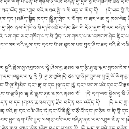
པ་དང་རིག་པ་ཅན་པ་གཉིས་ནི་རིམ་བཞིན་དུ་དྲང་སྲོང་གཟེགས་ཟན་དང་།བྲ
ཟད་ཡོད་ཀྱང་།གྲུབ་པའི་མཐའ་སྤྱི་ལ་མི་འདྲ་བ་མེད་དོ། །དེ་ཡང་བྱེ་ར
ནས་དང་།མཆོད་སྦྱིན་ཁདང་།སྦྱིན་སྲེག་ལ་སོགས་པ་ཐར་ལམ་དུ་ཁས་ལེན
ཤེས་ནས་དེ་ཁོ་ན་ཉིད་ཁོ་མཐོང་ཞིང་ཆིག་གི་དོན་དྲུག་གི་རང་བཞིན་
་པའི་ལས་གང་ཡང་གསོག་པར་མི་བྱེད།ལས་གསར་པ་མ་བསགས་ཤིང་རྙིང་པ
ིང་གསར་པའི་ལུས་དང་དབང་པོ་མ་བླངས་པས།བུད་ཤིང་ཟད་པའི་མེ་བཞིན་དུ
་སྐྱའི་རྗེས་སུ་འབྲངས་པ་སྟེ།ཤེས་བྱ་ཐམས་ཅད་ཉི་ཤུ་རྩ་ལྔར་གྲངས་ང
།འབྱུང་བ་ལྔ་སྟེ་ཉི་ཤུ་རྩ་ལྔའོ༎དེ་ཙམ་ལྔ་ནི།གཟུགས་སྒྲ་དྲི་རོ་རེག་བ
ི་དབང་པོ་ལྔ་ནི།མིག་དང་།རྣ་བ་དང་།སྣ་དང་།ལྕེ་དང་།པགས་པའི་དབང་པ
ང་བ་ལྔ་ནི།ས་ཆུ་མེ་རླུང་ནམ་མཁའ་རྣམས་སོ། །དེ་དག་ལས་སྐྱེས་བུ་
མ་བདན་པ་དང་།གཞན་རྣམས་ཀུན་རྫོབ་བདེན་པར་འདོད་དོ། །དེ་ཡང་རྒྱུ་ཡ
ིན་པའི་མུ་དང་བཞི་ཡོད་དེ།དང་པོ་ནི།སྤྱི་གཙོ་བོ་དང་།གཉིས་པ་ནི།བློ་ད
ང་དབང་ཕྱུག་ནག་པོའི་རྒྱུད་ལས།རྩ་བའི་རང་བཞིན་རྣམ་པར་འགྱུར་མིན་ལ།
ན་མ་ཡིན་རྣམ་འགྱུར་མིན།།ཞེས་བཤད་པ་ལྟར་རོ། །དེ་ཡང་རྩ་བའི་རང་བཞིན་