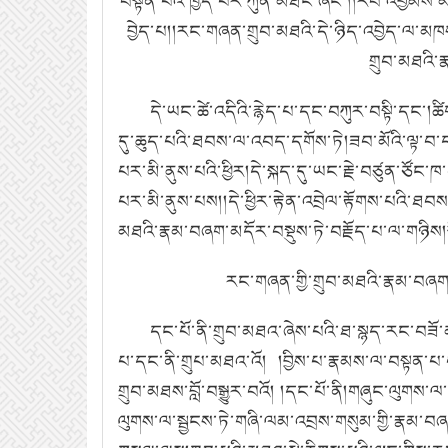
བསྟན་པའི་ཁྱད་པར་ཀུན་མཐོང་ཞིང་།།རབ་འབྱམས་མཁ
བྱེད་པ།།རང་གཞན་གྲུབ་མཐའི་དེ་ཉིད་འབྱེད་ལ་མ
གྲུབ་མཐའི་
དེ་ཡང་ཚེ་འདིའི་རྙེད་པ་དང་བཀུར་བསྟི་དང་།
དུ་ཆུད་པའི་ཐབས་ལ་འབད་དགོས་ཏེ།ཟབ་མོའི་ལྟ་བ་དང
པར་མི་ནུས་པའི་ཕྱིར།དེ་སྐད་དུ་ཡང་རྗེ་བཙུན་ཙོང་
པར་མི་ནུས་པས།།དེ་ཕྱིར་རྟེན་འབྲེལ་རྟོགས་པའི་ཐ
མཐའི་རྣམ་བཞག་མདོར་བསྡུས་ཏེ་བརྗོད་པ་ལ་གཉིས།སྤ
རང་གཞན་གྱི་གྲུབ་མཐའི་རྣམ་བཞག་སྤྱ
དང་པོ་ནི་གྲུབ་མཐའ་ཞེས་པའི་ཐ་སྙད་རང་བཟོ་
པ་དང་ནི་གྲུཔ་མཐའ་འོ། །བྱིས་པ་རྣམས་ལ་བསྟན་པ་
གྲུབ་མཐས་བློ་བསྒྱུར་བའོ། །དང་པོ་ནི།གཞུང་ལུགས་ལ
ལུགས་ལ་སྦྱངས་ཏེ་གཞི་ལམ་འབྲས་གསུམ་གྱི་རྣམ་བཞག