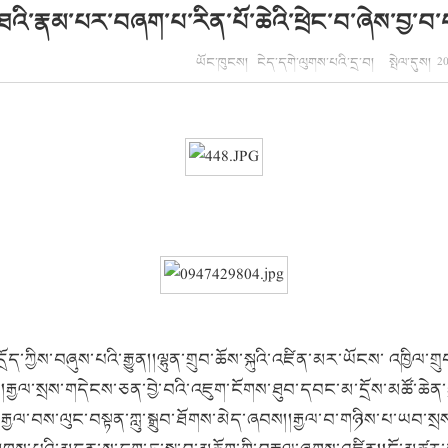
ཐའི་རྣམ་པར་བཞག་པ་རིན་པོ་ཆེའི་ཕྲེང་བ་ཞེས་བྱ་བ་
ཡོང་ཁུངས། ངེད་དགེ་ལུགས་པའི་དྲ་བ། སྤེལ་དུས། 2
་དྲོད་ཀྱིས་བཞུས་པའི་རྒྱུན།།ལྷུན་གྲུབ་ཆོས་སྐུའི་འཛིན་མར་ཡོངས་ འཁྱིལ
་པ། །རྒྱལ་སྲས་གདེངས་ཅན་བྱེ་བའི་འཇུག་ངོགས་ཐུབ་དབང་མ་དྲོས་མཚོ་ཆེན་
ྱལ་བས་ལུང་བསྟན་ཀླུ་སྒྲུབ་ཐོགས་མེད་ཞབས།།རྒྱལ་བ་གཉིས་པ་ཡབ་སྲ