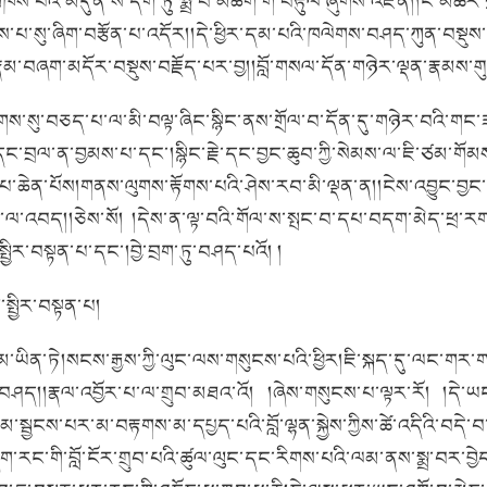
ས་པའི་མདུན་ས་དག་ཏུ་སྨྲ་བ་མཆོག་གི་བརྟུལ་ཞུགས་འཛིན།།ངོ་མཚར་གྲ
ཁས་པ་སུ་ཞིག་བརྩོན་པ་འདོར།།དེ་ཕྱིར་དམ་པའི་ཁལེགས་བཤད་ཀུན་བསྡུ
རྣམ་བཞག་མདོར་བསྡུས་བརྗོད་པར་བྱ།།བློ་གསལ་དོན་གཉེར་ལྡན་རྣམས་ག
ཚིགས་སུ་བཅད་པ་ལ་མི་བལྟ་ཞིང་སྙིང་ནས་གྲོལ་བ་དོན་དུ་གཉེར་བའི་
་བྲལ་ན་བྱམས་པ་དང་།སྙིང་རྗེ་དང་བྱང་ཆུབ་ཀྱི་སེམས་ལ་ཇི་ཙམ་གོམས་
ཁ་པ་ཆེན་པོས།གནས་ལུགས་རྟོགས་པའི་ཤེས་རབ་མི་ལྡན་ན།།ངེས་འབྱུང་བྱང
བས་ལ་འབད།།ཅེས་སོ། །དེས་ན་ལྟ་བའི་གོལ་ས་སྤང་བ་དཔ་བདག་མེད་ཕྲ་རགས་
ྱིར་བསྟན་པ་དང་།བྱེ་བྲག་ཏུ་བཤད་པའོ། །
ིར་བསྟན་པ།
མ་ཡིན་ཏེ།སངས་རྒྱས་ཀྱི་ལུང་ལས་གསུངས་པའི་ཕྱིར།ཇི་སྐད་དུ་ལང་གར
བཤད།།རྣལ་འབྱོར་པ་ལ་གྲུབ་མཐའ་འོ། །ཞེས་གསུངས་པ་ལྟར་རོ། །དེ་ཡང
་མ་སྦྱངས་པར་མ་བརྟགས་མ་དཔྱད་པའི་བློ་ལྷན་སྐྱེས་ཀྱིས་ཚེ་འདིའི་བདེ
་རང་གི་བློ་ངོར་གྲུབ་པའི་ཚུལ་ལུང་དང་རིགས་པའི་ལམ་ནས་སྨྲ་བར་བྱེད