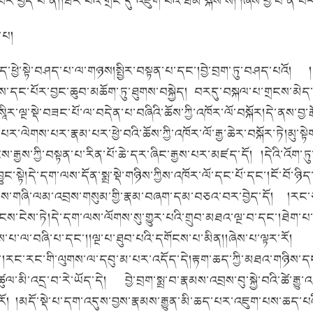
ྱེད་པ་ནི།།ཐར་པའི་གྲོང་དུ་འཇུག་པའི་ཐེམ་སྐས་སོ། །ཞེས་བྱ་བ་ནི་བར
་པ།
་ཕྱེ་སྟེ་བཤད་པ་ལ་གཉས།སྤྱིར་བསྟན་པ་དང་།བྱེ་བྲག་ཏུ་བཤད་པའོ། །ད
་ཀྱིས་དང་པོར་བྱང་ཆུབ་མཆོག་ཏུ་ཐུགས་བསྐྱེད། བརདུ་བསྐལ་པ་གྲངས་མེད་
ར་ལྔ་སྡེ་བཟང་པོ་ལ་བདེན་པ་བཞིའི་ཆོས་ཀྱི་འཁོར་ལོ་བསྐོར།དེ་ནས་བྱ
ེགས་པར་རྣམ་པར་ཕྱེ་བའི་ཆོས་ཀྱི་འཁོར་ལོ་རྒྱ་ཆེར་བསྐོར་ཏེ།མུ་སྟེ
ྱས་ཀྱི་བསྟན་པ་རིན་པོ་ཆེ་དར་ཞིང་རྒྱས་པར་མཛད་དོ། །དེའི་འོག་ཏུ་འ
ུང་སྟེ།དེ་དག་ལས་དོན་སྨྲ་སྡེ་གཉིས་ཀྱིས་འཁོར་ལོ་དང་པོ་དང་།ངོ་བོ་ཉ
ས་ནས་གཞི་ལམ་འབྲས་གསུམ་གྱི་རྣམ་བཞག་དམ་བཅའ་བར་བྱེད་དོ། །རང་ཅག་
ྲངས་ངེས་ཏེ།དེ་དག་ལས་ལོགས་སུ་གྱུར་པའི་གྲུབ་མཐའ་ལྔ་བ་དང་།ཐེག་པ
རྒྱས་པ་ལ་བཞི་པ་དང་།།ལྔ་པ་ཐུབ་པའི་དགོངས་པ་མིན།།ཞེས་པ་ལྟར་རོ། 
ང་རང་གི་ལུགས་ལ་དབུ་མ་པར་འདོད་དེ།རྟག་ཆད་ཀྱི་མཐའ་གཉིས་དང་བྲ
་མི་འདྲ་བ་རེ་ཡོད་དེ། བྱེ་བྲག་སྨྲ་བ་རྣམས་འབྲས་བུ་སྐྱེ་བའི་ཚེ་རྒྱ
རོ། །མདོ་སྡེ་པ་དག་འདུས་བྱས་རྣམས་རྒྱུན་མི་ཆད་པར་འཇུག་པས་ཆད་པ