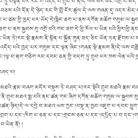
རབ་ཏུ་བསྟན་པར་རང་གི་འདོད་པ་གྲུབ་པ་ནི།དེ་ལས་ཕར་ཡང་འགྲོ་བ་མ
ས་པའི་དོན་དེ་ཉིད་རང་གི་བློ་ངོར་ཚུལ་དེ་ལས་གཞན་དུ་འདར་མེད་པས་
་པ་ཙམ་གྱི་ཁྱད་པར་ཡོད་དེ།སྙིང་ཐག་པ་ནས་དཀོན་མཆོག་གསུམ་ལ་སྐྱབ
ཐག་པ་ནས་སྐྱབས་སུ་འགྲོ་བའི་གང་ཟག་དེ་ཕྱི་རོལ་པ་ཡིན་པའི་ཕྱིར།ཕྱི་ན
་ཡང་ཡིན་ཏེ།རང་སྡེ་རྣམས་ནི་སྟོན་པ་སྐྱོན་ཀུན་ཟད་ཅིང་ཡོན་ཏན་རྫོག
ོད་པའི་ཁྱད་པར་གསུམ་དང་ལྡན་ཞིང་།གཞན་སྡེ་རྣམས་ནི།དེ་ལས་བཟློག་
།ལྟ་བ་རྟག་གཅིག་རང་དབང་ཅན་གྱི་བདག་ཏུ་གྲུབ་པར་ཁས་ལེན་པའི་ཁྱ
་བཤད་པ།
ུབ་མཐའི་རྣམ་བཞག་མདོར་བསྡུས་ཏེ་བཤད་པ།རང་སྡེའི་གྲུབ་མཐའི་རྣམ་བ
་གྲུབ་མཐའ་སྨྲ་བའི་ནང་ཚན་གང་ཞིག་དཀོན་མཆོག་གསུམ་ལ་སྐྱབས་སུ་
་མཚན་ཉིད།དེ་ལ་དབྱེ་བ་མཐའ་ཡས་ཀྱང་།བསྡུ་ན་ཁྱབ་འཇུག་པ་དབང་ཕྱུག་པ
ེ།བྱེ་བྲག་པ་དང་།རིག་པ་ཅན་པ་དང་།གྲངས་ཅན་པ་དང་།དཔྱོད་པ་བ་དང་།གཅ
བ་ཡིན་ནོ། །