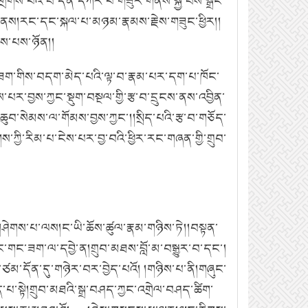
གས་པའི་བ་དན་དཀར་པོ་གཟུར་གནས་སྐྱེ་བོས་སྒྲེང་
ས་ནས།རང་དང་སྐལ་པ་མཉམ་རྣམས་རྗེས་གཟུང་ཕྱིར།།
ུས་པས་ཉོན།།
གང་ཟག་གིས་བདག་མེད་པའི་ལྟ་བ་རྣམ་པར་དག་པ་ཁོང་
པར་བྱས་ཀྱང་སྡུག་བསྔལ་གྱི་རྩ་བ་དྲུངས་ནས་འབྱིན་
་ཆུབ་སེམས་ལ་གོམས་བྱས་ཀྱང་།།སྲིད་པའི་རྩ་བ་གཅོད་
ཀྱི་རིམ་པ་ངེས་པར་བྱ་བའི་ཕྱིར་རང་གཞན་གྱི་གྲུབ་
་གཤེགས་པ་ལས།ང་ཡི་ཆོས་ཚུལ་རྣམ་གཉིས་ཏེ།།བསྟན་
་གང་ཟག་ལ་དབྱེ་ན།གྲུབ་མཐས་བློ་མ་བསྒྱུར་བ་དང་།
་བ་ཙམ་དོན་དུ་གཉེར་བར་བྱེད་པའོ། །གཉིས་པ་ནི།གཞུང་
་པ་སྟེ།གྲུབ་མཐའི་སྒྲ་བཤད་ཀྱང་འགྲེལ་བཤད་ཚིག་