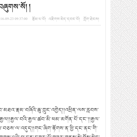
བཞུགས་སོ། །
016-09-23 09:37:00 རྩོམ་པ་པོ། འཇིགས་མེད་དབང་པོ། ཀློག་ཐེངས།
་གྲུབ་མཐའ་རྣམ་བཞིའི་ཆུ་ཀླུང་འགྱེད།།འཕྲིན་ལས་རླབས་
རྒྱལ།།རྒྱལ་བའི་རྒྱལ་ཚབ་མི་ཕམ་མགོན་པོ་དང་།།རྒྱལ་
ས་བཅས་ལ་འདུད།།གང་ཞིག་རྟོགས་ན་ཕྱི་དང་ནང་གི་