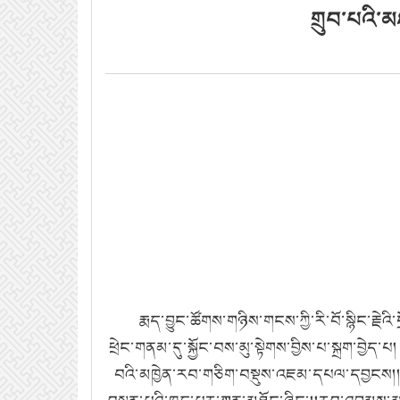
གྲུབ་པའི་མ
རྨ
ད་བྱུང་ཚོགས་གཉིས་གངས་ཀྱི་རི་བོ་སྙིང་རྗེའི
ཕྲེང་གནམ་དུ་སྐྱོང་བས་མུ་སྟེགས་བྱིས་པ་སྐྲག་བྱེད
བའི་མཁྱེན་རབ་གཅིག་བསྡུས་འཇམ་དཔལ་དབྱངས།།རྒ