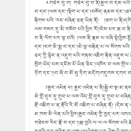
4.
གཅེར་བུ་བ། གཅེར་བུ་བ་ནི།རྒྱལ་བ་དམ་པའི
བ་དང་།ལས་དང་།སྡིག་པ་དང་།བསོད་ནམས་དང་།ཐར་པ་རྣ
རྟིགས་པའི་་རང་བཞིན་ཅན་ཡིན་ནོ། །ཟག་པ་ནི།དགེ་
ལས་གསར་དུ་མི་གསོག་པའི་ཕྱིར་རོ༎ངེས་པར་རྒ་བ་ན
བ་ནི་ལོག་པར་ལྟ་བའོ། །ལས་ནི་རྣམ་པ་བཞི་སྟེ།ཕྱིས་
དང་།ངག་མི་སྨྲ་བ་དང་།མེ་ལྔ་བརྟེན་པ་ལ་སོགས་པ
ཅད་ཀྱི་སྟེང་ན་འདུག་པའི་གནས་འཇིག་རྟེན་འདུས་པ
སྲོག་ཡོད་པས་དངོས་པོ་ཡིན་ཅིང་།འཁོར་བ་ལས་གྲོལ་
ཏོག་དང་།།བ་ཞོ་བ་མོ་མུ་ཏིག་མདོག།གདུགས་དཀར་བཟ
5
རྒྱང་འཕེན་པ། རྒྱང་འཕེན་པ་ནི།སྐྱེ་བ་སྔ་མ་ན
མེ་གློ་བུར་དུ་གྲུབ་པ་ལས་འོད་གློ་བུར་དུ་གྲུབ་པ་
རྡོ་འཇིག་པ་ན་རྡོའི་རི་མོ་འཇིག་པ་བཞིན་ནོ། །
མ་ཁས་མི་ལེན་པའི་ཕྱིར།རྒྱང་འཕེན་གྱི་ཁྱད་པར་འགའ
གཟེངས་རིང་རྣོ་བ་དང་།།རྨ་བྱའི་ལ་ལ་ལ་སོགས་པའི་ཆོ