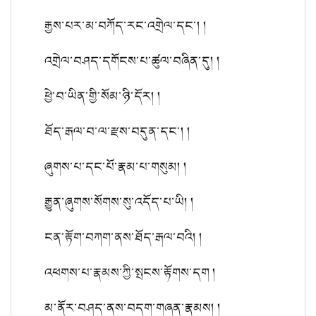
རྒྱས་པར་མ་བཀོད་རང་འགྲེལ་དང་། །
འགྲེལ་བཤད་དགོངས་པ་ཚུལ་བཞིན་དུ། །
ཕྱེ་བ་ཡིན་གྱི་སོམ་ཉི་དོར། །
ཐོད་རྒལ་བ་ལ་རྫས་བདུན་དང་། །
ཞུགས་པ་དང་པོ་རྣམ་པ་གསུམ། །
རྒྱུན་ཞུགས་སོགས་སུ་འདོད་པ་ཡི། །
ངན་རྟོག་བཀག་ནས་ཐོད་རྒལ་བའི། །
འཕགས་པ་རྣམས་ཀྱི་སྤངས་རྟོགས་དག །
མ་ནོར་བཤད་ནས་བདག་གཞན་རྣམས། །