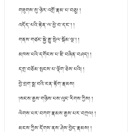
གཟུགས་སུ་ཉེར་འགྲོ་རྣམ་པ་བཅུ། །
འདོད་པའི་རྟེན་ལ་ཕྱེ་བ་དང་། །
གནས་གཙང་སྐྱེ་རྒྱུ་སྤེལ་སྒོམ་ལྔ་། །
མཁས་པའི་དགོངས་པ་ཇི་བཞིན་བཤད། །
དགྲ་བཅོམ་སྤངས་པ་ལྡོག་ཅེས་པའི། །
བྱེ་བྲག་སྨྲ་བའི་ངན་རྟོག་རྣམས།
།སངས་རྒྱས་གཉིས་པས་ལུང་རིགས་ཀྱིས། །
ལེགས་པར་བཀག་རྣམས་རྒྱས་པར་བཀྲལ། །
མངས་ཀྱིས་དོགས་ནས་ཤེས་བྱེད་རྣམས། །