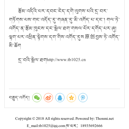
རྩོམ་འདིའི་པར་དབང་ངེད་དགེ་ལུགས་པའི་དྲ་བར་
གཏོགས་པས་གང་འདོད་དུ་གཞན་དུ་མི་འགོད་པ་དང་། གལ་ཏེ་
འགོད་ན་རྩོམ་ཁུངས་དང་སྦྲེལ་ཐག་གསལ་པོར་དགོད་པར་ཞུ།
ལྷག་པར་འཕྲིན་སྟེགས་དག་གིས་འགོད་དུས原创བྱས་ཏེ་འགོད་
མི་ཆོག
དྲ་བའི་སྦྲེལ་ཐགhttp://www.tb1025.cn
བརྒྱུད་འགོད།
Copyright © 2018 All rights reserved. Powered by: Thonmi.net
E_mail:tb1025@qq.com ཁ་པར：18935692666