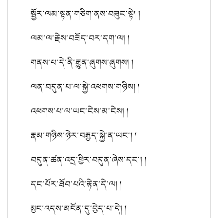
སྦྱོར་ལམ་སྟན་གཅིག་ནས་བཟུང་སྟེ། །
ལམ་ལ་རྗེས་བཟོད་བར་དག་ལ། །
གནས་པ་དེ་ནི་རྒྱུན་ཞུགས་ཞུགས། །
ལན་བདུན་པ་ལ་སྐྱེ་འཕགས་གཉིས། །
འཕགས་པ་ལ་ཡང་ངེས་མ་ངེས། །
རྣམ་གཉིས་ཉེར་བརྒྱད་སྐྱེ་ན་ཡང་། །
བདུན་ཚན་འདྲ་ཕྱིར་བདུན་ཞེས་དང་། །
དང་པོར་ཐོབ་པའི་རྟེན་དེ་ལ། །
མྱང་འདས་མངོན་དུ་བྱེད་པ་དེ། །