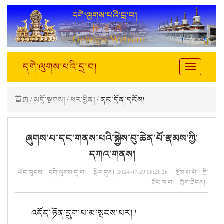
དགེ་ལུགས་པའི་དྲ་བ།
Toggle
navigation
首页
/
མདོ་སྔགས།
/
ཕར་ཕྱིན།
/ ནང་དོན་དངོས།
ཞུགས་པ་དང་གནས་པའི་སྐྱེས་བུ་ཆེན་པོ་རྣམས་ཀྱི་
དཀའ་གནས།
ཡོང་ཁུངས། དགེ་ལུགས་དྲ་བ། སྤེལ་དུས། 2024-07-29 08:21:26 རྩོམ་པ་པོ། རྗེ་
ཙོང་ཁ་བ། ཀློག་ཐེངས།
འདོད་ཉོན་དྲུག་པ་མ་སྤངས་པར། །