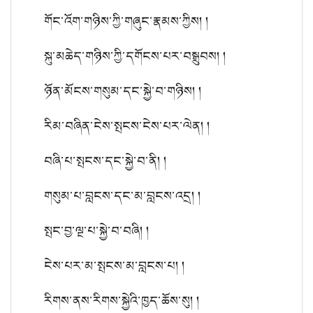
གོང་འོག་གཉིས་ཀྱི་གཞུང་རྣམས་ཀྱིས། །
སྐུ་མཆེད་གཉིས་ཀྱི་དགོངས་པར་བསྒྲུབས། །
ཉོན་མོངས་གསུམ་དང་སྐྱེ་བ་གཉིས། །
རིམ་བཞིན་ངེས་སྤངས་ངེས་པར་ལེན། །
བཞི་པ་སྤངས་དང་སྐྱེ་བ་ནི། །
གསུམ་པ་བླངས་དང་མ་བླངས་འདྲ། །
སྤང་བྱ་ལྔ་པ་སྐྱེ་བ་བཞི། །
ངེས་པར་མ་སྤངས་མ་བླངས་པ། །
རིགས་ནས་རིགས་སྐྱེའི་ཁྱད་ཆོས་སུ། །