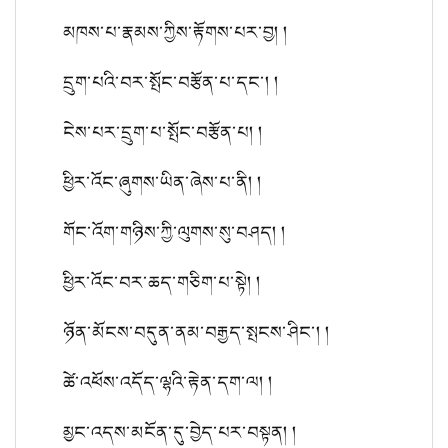
མཁས་པ་རྣམས་ཀྱིས་རྟོགས་པར་བྱ། །
དྲུག་པའི་བར་སྤོང་བརྩོན་པ་དང་། །
ངེས་པར་དྲུག་པ་སྤོང་བརྩོན་པ། །
ཕྱིར་འོང་ཞུགས་ཡིན་ཞེས་པ་ནི། །
གོང་འོག་གཉིས་ཀྱི་ལུགས་སུ་བཤད། །
ཕྱིར་འོང་བར་ཆད་གཅིག་པ་སྟེ། །
ཉོན་མོངས་བདུན་ནམ་བརྒྱད་སྤངས་ཤིང་། །
ཚེ་འཕོས་འདོད་ལྷའི་རྟེན་དག་ལ། །
མྱང་འདས་མངོན་དུ་བྱེད་པར་བསྟན། །