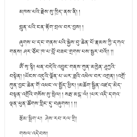
མཁས་པའི་རྗེས་སུ་ཁྲིད་ནས་ནི། །
བླུན་པའི་ངན་རྟོག་བྲལ་བར་བྱས། །
ཞུགས་པ་དང་གནས་པའི་སྐྱེས་བུ་ཆེན་པོ་རྣམས་ཀྱི་དཀའ་
གནས། ཤར་ཙོང་ཁ་པ་བློ་བཟང་གྲགས་པས་སྦྱར་བའོ།། །།
ཨོཾ་སྭ་སྟི། ཕན་བདེའི་འབྱུང་གནས་ཀུན་མཁྱེན་ཤཱཀྱའི་
བསྟེན། །ཡོངས་འདུའི་ལྗོན་པ་ཡར་ཟླའི་འཕེལ་བར་འགྲན། །འགྲོ་
ཀུན་བྱང་ཆེན་གོ་འཕང་ལ་སྤྱོད་ཕྱིར། །མཆོག་སྦྱིན་འཛད་མེད་
བསྟན་འགྲོའི་གསོས་སུ་སྤེལ། ། སརྦ་མངྒ་ལཾ། །པར་འདི་དགའ་
ལྡན་ཕུན་ཚོགས་གླིང་དུ་བཞུགས། ། །།
རྩོམ་སྒྲིག་པ། ཤེས་རབ་རལ་གྲི།
གསལ་འདེབས།