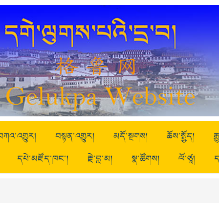
བཀའ་འགྱུར།
བསྟན་འགྱུར།
མདོ་སྔགས།
ཆོས་སྤྱོད།
ར
དཔེ་མཛོད་ཁང་།
རྗེ་བླ་མ།
སྣ་ཚོགས།
ལོ་ཙཱ།
ད