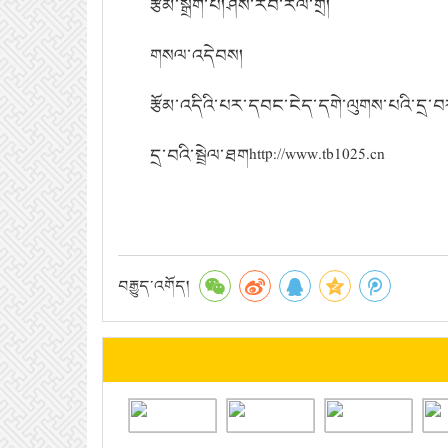
རྩོམ་སྒྲིག་པ།ཤེས་རབ་རལ་གྲི།
གསལ་འདེབས།
རྩོམ་འདིའི་པར་དབང་ངེད་དགེ་ལུགས་པའི་དྲ་
དྲ་བའི་སྦྲེལ་ཐགhttp://www.tb1025.cn
བརྒྱུད་འགོད།