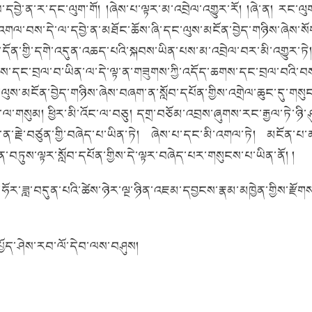
ལ་དབྱེ་ན་ར་དང་ལུག་གོ། །ཞེས་པ་ལྟར་མ་འབྲེལ་འགྱུར་རོ། །ཞེ་ན། རང་ལུག
ས་འགལ་བས་དེ་ལ་དབྱེ་ན་མཐོང་ཆོས་ཞི་དང་ལུས་མངོན་བྱེད་གཉིས་ཞེས་སོ
དོན་གྱི་དགེ་འདུན་འཆད་པའི་སྐབས་ཡིན་པས་མ་འབྲེལ་བར་མི་འགྱུར་ཏེ
ད་ཆགས་དང་བྲལ་བ་ཡིན་ལ་དེ་ལྟ་ན་གཟུགས་ཀྱི་འདོད་ཆགས་དང་བྲལ་བའི་བསམ
ང་ལུས་མངོན་བྱེད་གཉིས་ཞེས་བཞག་ན་སློབ་དཔོན་གྱིས་འགྲེལ་ཆུང་དུ་གསུང
ོང་ལ་གསུམ། ཕྱིར་མི་འོང་ལ་བཅུ། དགྲ་བཅོམ་འབྲས་ཞུགས་རང་རྒྱལ་ཏེ་ཉི་
ོ་ན་རྗེ་བཙུན་གྱི་བཞེད་པ་ཡིན་ཏེ། ཞེས་པ་དང་མི་འགལ་ཏེ། མངོན་པ
ུན་བཏུས་ལྟར་སློབ་དཔོན་གྱིས་དེ་ལྟར་བཞེད་པར་གསུངས་པ་ཡིན་ནོ། །
ོའི་ཧོར་ཟླ་བདུན་པའི་ཚེས་ཉེར་ལྔ་ཉིན་འཇམ་དབྱངས་རྣམ་མཁྱེན་གྱིས་རྫ
པྱོད་ཤེས་རབ་ལོ་དེབ་ལས་བཤུས།