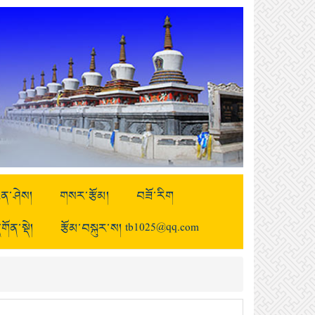
ྒྱུན་ཤེས།
གསར་རྩོམ།
བཟོ་རིག
གོན་སྡེ།
རྩོམ་བསྐུར་ས། tb1025@qq.com