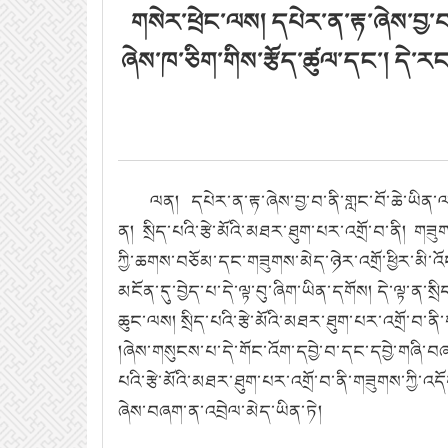
གསེར་ཕྲེང་ལས། དཔེར་ན་རྟ་ཞེས་བྱ་བ
ཞེས་ཁ་ཅིག་གིས་རྩོད་ཚུལ་དང་། དེ་རང་
ལན། དཔེར་ན་རྟ་ཞེས་བྱ་བ་ནི་གླང་བོ་ཆེ་ཡིན
ན། སྲིད་པའི་རྩེ་མོའི་མཐར་ཐུག་པར་འགྲོ་བ་ནི། གཟུ
ཀྱི་ཆགས་བཅོམ་དང་གཟུགས་མེད་ཉེར་འགྲོ་ཕྱིར་མི་འོ
མངོན་དུ་བྱེད་པ་དེ་ལྟ་བུ་ཞིག་ཡིན་དགོས། དེ་ལྟ་ན
ཆུང་ལས། སྲིད་པའི་རྩེ་མོའི་མཐར་ཐུག་པར་འགྲོ་བ་
།ཞེས་གསུངས་པ་དེ་གོང་འོག་དབྱེ་བ་དང་དབྱེ་གཞི་
པའི་རྩེ་མོའི་མཐར་ཐུག་པར་འགྲོ་བ་ནི་གཟུགས་ཀྱི
ཞེས་བཞག་ན་འབྲེལ་མེད་ཡིན་ཏེ།