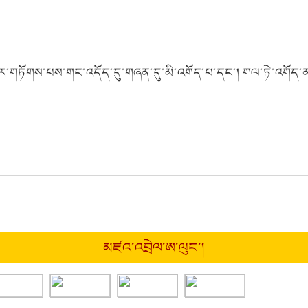
བར་གཏོགས་པས་གང་འདོད་དུ་གཞན་དུ་མི་འགོད་པ་དང་། གལ་ཏེ་འགོད་ན
མཛའ་འབྲེལ་ཨ་ལུང་།