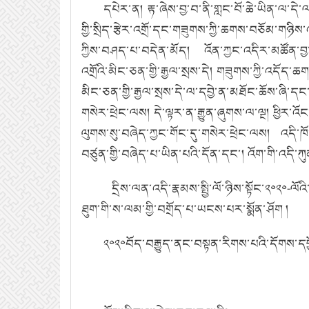
དཔེར་ན། རྟ་ཞེས་བྱ་བ་ནི་གླང་བོ་ཆེ་ཡིན་ལ་དེ་
གྱི་སྲིད་རྩེར་འགྲོ་དང་གཟུགས་ཀྱི་ཆགས་བཅོམ་གཉི
ཀྱིས་བཤད་པ་བདེན་མོད། འོན་ཀྱང་འདིར་མཚོན་བྱ་
འགྲོའི་མིང་ཅན་གྱི་རྒྱལ་སྲས་དེ། གཟུགས་ཀྱི་འདོ
མིང་ཅན་གྱི་རྒྱལ་སྲས་དེ་ལ་དབྱེ་ན་མཐོང་ཆོས་ཞི་ད
གསེར་ཕྲེང་ལས། དེ་ལྟར་ན་རྒྱུན་ཞུགས་ལ་ལྔ། ཕྱིར་འ
ལུགས་སུ་བཞེད་ཀྱང་གོང་དུ་གསེར་ཕྲེང་ལས། འདི་ཁ
བཙུན་གྱི་བཞེད་པ་ཡིན་པའི་དོན་དང་། འོག་གི་འདི་ཀ
དྲིས་ལན་འདི་རྣམས་སྤྱི་ལོ་ཉིས་སྟོང་༢༠༢༠-ལ
ཐུག་གི་ས་ལམ་གྱི་བགྲོད་པ་ཡངས་པར་སྨོན་ཤོག །
༢༠༢༠བོད་བརྒྱུད་ནང་བསྟན་རིགས་པའི་དོགས་ད