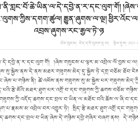
་ནི་གླང་བོ་ཆེ་ཡིན་ལ་དེ་དབྱེ་ན་ར་དང་ལུག་གོ། །ཞེ
ལུགས་ཀྱིས་དགག་ཚུལ། རྒྱུན་ཞུགས་ལ་ལྔ། ཕྱིར་འོང་ལ
འབྲས་ཞུགས་རང་རྒྱལ་ཏེ་ཉ
ཡོང་ཁུངས། ངེད་དགེ་ལུགས་དྲ་བ། སྤེལ་དུས། 2021
་ལ་དེ་དབྱེ་ན་ར་དང་ལུག་གོ། །ཞེས་གསུངས་པ་ལྟར་མ་འབྲེལ་ལོ་བྱས་པ་
གས་སུ་སྐྱེས་ནས་དེ་ནས་མཐར་གཟུགས་མེད་དུ་སྐྱེས་ཏེ་དགྲ་བཅོམ་ཐོབ་ངེས་
ང་ཞེས་པ་གཉིས་ནི། ཚེ་འཕོས་ནས་གཟུགས་སུ་མ་སྐྱེས་པར་གཟུགས་མེད་ཀྱི
་སྲིད་པའི་རྩེ་མོའི་མཐར་ཐུག་པར་འགྲོ་བ་དང་གཟུགས་ཀྱི་ཆགས་བཅོམ་གཉ
ནི་གཟུགས་ཀྱི་འདོད་ཆགས་དང་བྲལ་བ་ཡིན་ལ་མཐོང་བའི་ཆོས་ལ་ཞི་བ་དང་
བཞག་པ་རྣམས་མ་འབྲེལ་བར་འགྱུར་ཏེ། སྲིད་རྩེ་མཐར་ཐུག་འགྲོ་དང་གཟུ
་འདོད་ཆགས་དང་བྲལ་བ་ཡིན་ཞེས་དེ་གཉིས་དབྱེ་གཞིར་བཞག་ནས། དེ་གཉིས