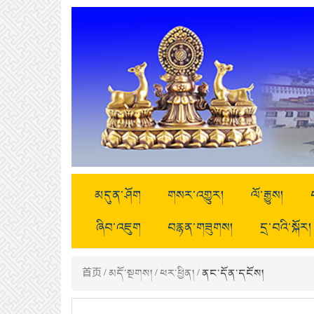
མདུན་ཤོག
གསར་འགྱུར།
ལོ་རྒྱུས།
ཞིབ་འཇུག
བརྙན་གཟུགས།
དྲ་བའི་སྐོར།
首页
/
མདོ་སྔགས།
/
ཕར་ཕྱིན།
/ ནང་དོན་དངོས།