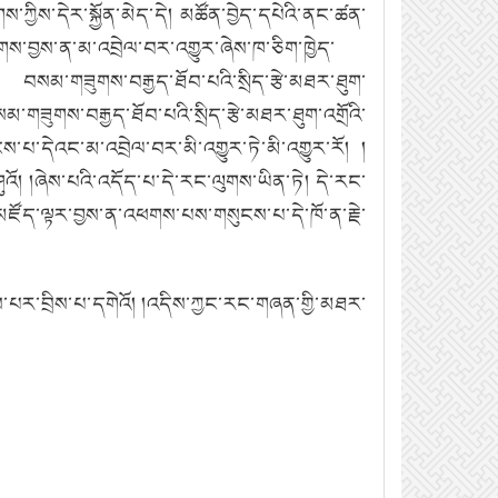
ས་ཀྱིས་དེར་སྐྱོན་མེད་དེ། མཚོན་བྱེད་དཔེའི་ནང་ཚན་
གས་བྱས་ན་མ་འབྲེལ་བར་འགྱུར་ཞེས་ཁ་ཅིག་ཁྱེད་
། བསམ་གཟུགས་བརྒྱད་ཐོབ་པའི་སྲིད་རྩེ་མཐར་ཐུག་
་གཟུགས་བརྒྱད་ཐོབ་པའི་སྲིད་རྩེ་མཐར་ཐུག་འགྲོའི་
ས་པ་དེའང་མ་འབྲེལ་བར་མི་འགྱུར་ཏེ་མི་འགྱུར་རོ། །
ཤུའོ། །ཞེས་པའི་འདོད་པ་དེ་རང་ལུགས་ཡིན་ཏེ། དེ་རང་
་མཛོད་ལྟར་བྱས་ན་འཕགས་པས་གསུངས་པ་དེ་ཁོ་ན་རྗེ་
ོགས་པར་བྲིས་པ་དགེའོ། །འདིས་ཀྱང་རང་གཞན་གྱི་མཐར་