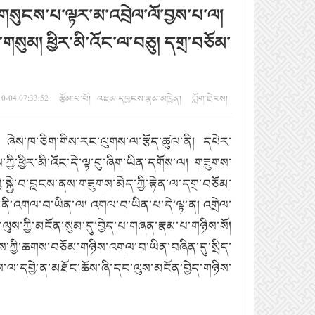
ས་གསུངས་པ་ལྟར་མ་འབྲེལ་ལོ་བྱས་པ་ལ།
་གསུམ། ཕྱིར་མི་འོང་ལ་བཅུ། དགྲ་བཅོམ་
-10-04 07:33:52 རྩོམ་པ་པོ། འཇམ་དབྱངས་རྣམ་མཁྱེན། ཀློག་ཐེངས།
ལ། ཞེས་ཁ་ཅིག་གིས་རང་ལུགས་ལ་རྩོད་ཚུལ་ནི། དཔེར་
ཀྱི་ཕྱིར་མི་འོང་དེ་ལྟ་བུ་ཞིག་ཡིན་དགོས་ལ། གཟུགས་
་སྐྱེ་བ་བླངས་ནས་གཟུགས་མེད་ཀྱི་རྟེན་ལ་དགྲ་བཅོམ་
ིས་ནི་འགལ་བ་ཡིན་ལ། འགལ་བ་ཡིན་པ་དེ་ལྟ་ན། འགྲེལ་
ལུས་ཀྱི་མངོན་སུམ་དུ་བྱེད་པ་གཞན་རྣམ་པ་གཉིས་སོ།
གས་ཀྱི་ཆགས་བཅོམ་གཉིས་འགལ་བ་ཡིན་བཞིན་དུ་སྲིད་
་ལ་དབྱེ་ན་མཐོང་ཆོས་ཞི་དང་ལུས་མངོན་བྱེད་གཉིས་