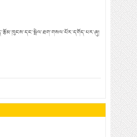
་རྩོམ་ཁུངས་དང་སྦྲེལ་ཐག་གསལ་པོར་དགོད་པར་ཞུ།