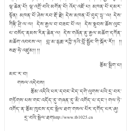
རྩོམ་སྒྲིག་པ།
མང་ར་བ།
གསལ་འདེབས།
རྩོམ་འདིའི་པར་དབང་ངེད་དགེ་ལུགས་པའི་དྲ་བར་
གཏོགས་པས་གང་འདོད་དུ་གཞན་དུ་མི་འགོད་པ་དང་། གལ་ཏེ་
འགོད་ན་རྩོམ་ཁུངས་དང་སྦྲེལ་ཐག་གསལ་པོར་དགོད་པར་ཞུ།
དྲ་བའི་སྦྲེལ་ཐགhttp://www.tb1025.cn