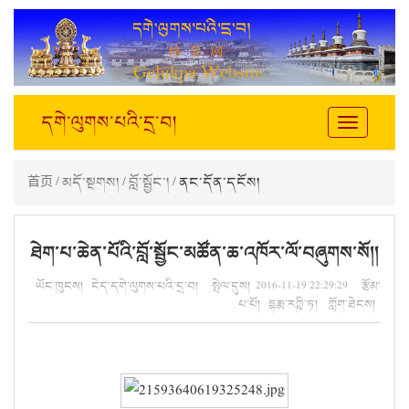
དགེ་ལུགས་པའི་དྲ་བ།
Toggle
navigation
首页
/
མདོ་སྔགས།
/
བློ་སྦྱོང་།
/ ནང་དོན་དངོས།
ཐེག་པ་ཆེན་པོའི་བློ་སྦྱོང་མཚོན་ཆ་འཁོར་ལོ་བཞུགས་སོ།།
ཡོང་ཁུངས། ངེད་དགེ་ལུགས་པའི་དྲ་བ། སྤེལ་དུས། 2016-11-19 22:29:29 རྩོམ་
པ་པོ། དྷརྨ་རཀྵི་ཏ། ཀློག་ཐེངས།